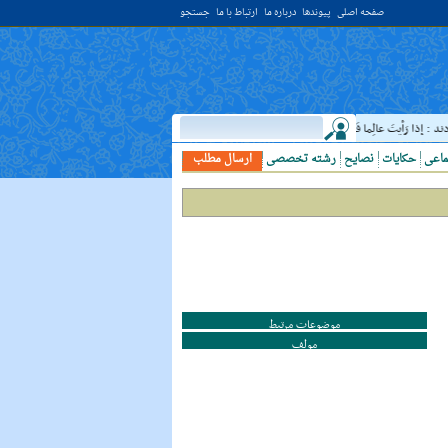
صفحه اصلی
پیوندها
درباره ما
ارتباط با ما
جستجو
ذا رَأيتَ عالِما فَکُن لَهُ خادِما ؛ هرگاه دانشمندى ديدى، به او خدمت کن. ( غررالحکم ح ۴۰۴۴ )
ماعی
حکایات
نصایح
رشته تخصصی
ارسال مطلب
موضوعات مرتبط
مولف