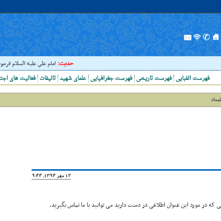
حدیث:
امام علي عليه السلام فرمودند : إ
فهرست الفبایی
فهرست تاریخی
فهرست جغرافیایی
علمای شهید
تالیفات
فعالیت های اجت
لمعاد
12 مهر 1394, 19:44
که در مورد این عنوان اطلاعی در دست دارید می توانید با ما تماس بگیرید.