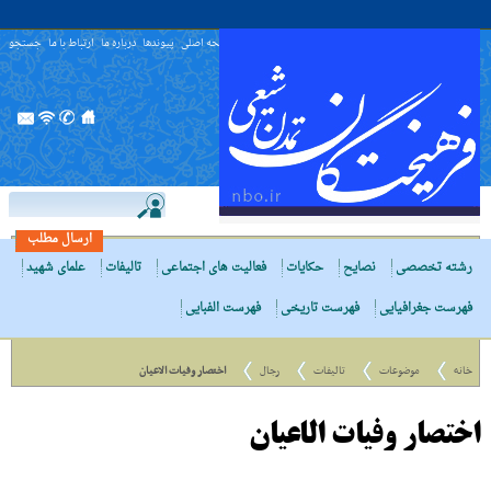
صفحه اصلی
پیوندها
درباره ما
ارتباط با ما
جستجو
ارسال مطلب
رشته تخصصی
نصایح
حکایات
فعالیت های اجتماعی
تالیفات
علمای شهید
فهرست جغرافیایی
فهرست تاریخی
فهرست الفبایی
خانه
موضوعات
تالیفات
رجال
اختصار وفیات الاعیان
اختصار وفیات الاعیان