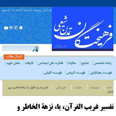
صفحه اصلی
پیوندها
درباره ما
ارتباط با ما
جستجو
ارسال مطلب
رشته تخصصی
نصایح
حکایات
فعالیت های اجتماعی
تالیفات
علمای شهید
فهرست جغرافیایی
فهرست تاریخی
فهرست الفبایی
خانه
موضوعات
تالیفات
علوم قرآنی
تفسیر غریب القرآن، یا، نزهة الخاطر و سرور
الناظر
تفسیر غریب القرآن، یا، نزهة الخاطر و