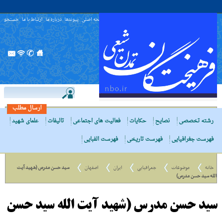
صفحه اصلی
پیوندها
درباره ما
ارتباط با ما
جستجو
ارسال مطلب
رشته تخصصی
نصایح
حکایات
فعالیت های اجتماعی
تالیفات
علمای شهید
فهرست جغرافیایی
فهرست تاریخی
فهرست الفبایی
خانه
موضوعات
جغرافیایی
ایران
اصفهان
سید حسن مدرس (شهید آیت
الله سید حسن مدرس)
سید حسن مدرس (شهید آیت الله سید حسن