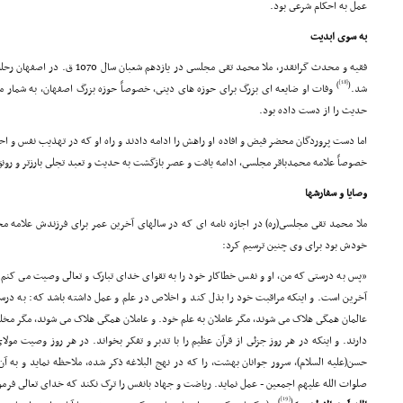
عمل به احکام شرعى بود.
به سوى ابدیت
فقیه و محدث گرانقدر، ملا محمد تقى مج
[18]
)
(
شد.
وفات او ضایعه اى بزرگ براى حوزه هاى دینى، خصوصاً حوزه بزرگ اصفهان، به شمار مى
حدیث را از دست داده بود.
اما دست پروردگان محضر فیض و افاده او راهش را ادامه دادند و راه او که در تهذیب نفس و ا
خصوصاً علامه محمدباقر مجلسى، ادامه یافت و عصر بازگشت به حدیث و تعبد تجلى بارزتر و رون
وصایا و سفارشها
ملا محمد تقى مجلسى(ره) در اجازه نامه اى که در سالهاى آخرین عمر براى فرزندش علامه محم
خودش بود براى وى چنین ترسیم کرد:
«پس به درستى که من، او و نفس خطاکار خود را به تقواى خداى تبارک و تعالى وصیت مى کنم 
آخرین است. و اینکه مراقبت خود را بذل کند و اخلاص در علم و عمل داشته باشد که: به درس
عالمان همگى هلاک مى شوند، مگر عاملان به علم خود. و عاملان همگى هلاک مى شوند، مگر مخ
دارند. و اینکه در هر روز جزئى از قرآن عظیم را با تدبر و تفکر بخواند. در هر روز وصیت مولاى
حسن(علیه السلام)، سرور جوانان بهشت، را که در نهج البلاغه ذکر شده، ملاحظه نماید و به 
صلوات الله علیهم اجمعین - عمل نماید. ریاضت و جهاد بانفس را ترک نکند که خداى تعالى فرمو
[19]
)
(