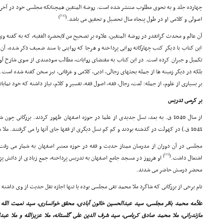
چهارده جلد و به نحوى مطلوب منتشر شده است. روضة المتقین همچنانکه مجلسى خود در آخر 
[14]
)
(
اصولى و کلامى او در طول پنجاه سال تحصیل و تحقیق مى باشد.
آن عالم و محدث گرانقدر در روضة المتقین، علاوه بر تصحیح من لایحضره الفقیه، که به گفته وى
این کتاب با دیگر کتب چهارگانه روایى پرداخته و هرجا که روایتى با سند ضعیف ذکر شده، آن ر
تکمیل و جبران کرده است. در این کتاب به مقتضاى روایات، مطالب سودمندى از سوى شارح آورده
بلکه در دیگر زمینه ها از جمله بحثهاى رجالى، ادبى، کلامى و عرفانى، نیز سخن گفته شده است
بر بسیارى از علوم، از جمله: لغت، رجال، فقه، اصول فقه، تفسیر و کلام، نیاز داشته که خود نمای
بر کرسى تدریس
1041 ق.) در کهولت در گذشته بودند و کم کم نسل دیگرى از فقها جاى آنها را مى گرفتند. ملا محمد تقى مجلسى از زمره آنان بود.
مجلسى در آن دوران از مدرسان ممتاز حدیث و فقه در حوزه معتبر اصفهان به شمار مى رفت 
[15]
)
(
اشتغال داشت.
او هرروز در مسجد جامع اصفهان به تدریس پرداخته، جمع زیادى از دانش پژوه
محضر درسش حاضر مى شدند.
نام برخى از بزرگانى که شاگرد ملا محمد تقى مجلسى بوده یا تنها اجازه نقل حدیث از وى داشته ان
علاّمه محمد باقر مجلسى، سید عبدالحسین خاتون آبادى، محقق خوانسارى، سید نعمت الله ج
مازندرانى، ملا محمد صادق کرباسى، سید شرف الدین على گلستانه، ملا عزیزالله و ملا عبدالل