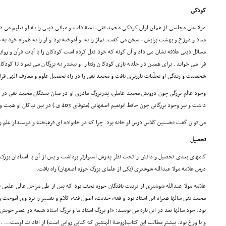
کودکى
مولا على مجلسى از همان اوان کودکى محمد تقى، اعتقادات و مبانى دینى را به او تعلیم مى داد
معاد و دوزخ و بهشت برایش - سخن مى گفت. نماز را به او آموخته بود و او را به همراه خود به
مسائل دینى علاقه نشان مى داد و آن گونه که خود نقل کرده است کودکان را با آیات قرآن و رو
فرا مى خواند. براى همین در حلقه بازى کودکان رفتار او بیشتر به بزرگان مى نمود تا کود
شخصیت و زندگى او تجلّیات بارزترى یافت و محمد تقى را در راه تحصیل علوم و معارف الهى قرار
وجود عالم بزرگى چون درویش محمد عاملى، پدربزرگ مادرى او در میان بستگان محمد تقى در
داشت و نیز وجود بزرگانى چون حافظ ابونعیم اصفهانى (متوفاى 403 ق.) در بین نیاکان او همت و علاقه او را به قدم نهادن در راه آنان مى افزود.
مى توان گفت نخستین کلاس درس او خانه بود. چرا که در خانواده اى فرهیخته و دوستدار علم 
تحصیل
گامهاى بعدى تحصیل و دانش را تحت نظر پدرش استوارتر برداشت و پس از آن با استادان بزرگ 
درس علامه مولا عبدالله شوشترى (یکى از علماى بزرگ حوزه اصفهان) راه یافت.
علامه مولا عبدالله شوشترى از تربیت یافتگان حوزه نجف بود که پس از طى مراحل عالى علمى ب
محمد تقى سالها همراه این استاد بود و فقه، حدیث، اصول فقه، کلام و تفسیر را نزد وى آموخت 
بود. خود سالها بعد در این باره مى نویسد: «او بزرگ استاد ما و بزرگ استاد شیعه در عصر خوی
و با ورع بود. بیشتر مطالب این کتاب(روضة المتقین که کتابى روایى است) از افادات اوست... .