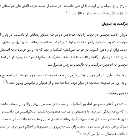
خارج از آن حیطه و بى ارتباط با آن نمى دانست. در نجف از «سید شرف الدین على شولستانى» ا
[6]
)
(
در 33 سالگى به کسب اجازه از او نائل شد.
بازگشت به اصفهان
دوران اقامت مجلسى در نجف را باید حد فاصل دو مرحله متمایز زندگانى او دانست. در پایان این
خواست که رسالت خود را در هدایت و ارشاد مردم نیز به انجام برساند. اکنون رؤیاى صادق، که
است، براى او راه مى گشود. در خواب على(علیه السلام) را دید که به او مى فرمود تا به اصفهان
اجازه دهد در جوار بارگاهش اقامت داشته باشد. امام(علیه السلام) فرمود که وجود او در اص
مجلسى به اصفهان بازگشت و به تألیف و تدریس مشغول شد.
از خدمات علمى در این دوران نوشتن شرحى بر صحیفه سجادیه بود. «وى در مقابله و تصحیح و 
[7]
)
(
او به این امر صحیفه سجادیه در میان مردم شناخته شد و از هجران و فراموشى بیرون آمد.»
به سوى حدیث
احادیث و گفتار معصومین (علیهم السلام) براى محمدتقى مجلسى ارزشى والا و بى حساب داشت.
را که برنامه زندگى اش بود، با راهنمایى و هدایت معصومین (علیهم السلام)میسر مى دانست و 
بدون هدایت و حب اهل بیت صورت گیرد رساننده به حق تعالى و مقرب به ذات احدى نیست. از 
سلوک روحى باید مراعات شود، سخت پاى بند به پیروى از دستورها و احکام دینى بود. او اعت
[8]
)
(
کمالات همیشگى حاصل مى گردد.»