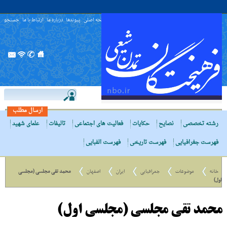
صفحه اصلی
پیوندها
درباره ما
ارتباط با ما
جستجو
ارسال مطلب
رشته تخصصی
نصایح
حکایات
فعالیت های اجتماعی
تالیفات
علمای شهید
فهرست جغرافیایی
فهرست تاریخی
فهرست الفبایی
خانه
موضوعات
جغرافیایی
ایران
اصفهان
محمد تقی مجلسی (مجلسی
اول)
محمد تقی مجلسی (مجلسی اول)