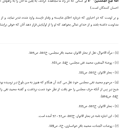
الله لَمَـعَ المُحْسَنینَ
»
(و کسانى که در راه ما مجاهده کردند، به یقین ما آنان را به راههاى
احسان کنندگان است.)
و بر اوست که در اخبارى که درباره اخلاق شایسته و رفتار ناپسند وارد شده، تدبر نماید، و از
مداومت داشته باشد و از خداى تعالى بخواهد که او را از اولیایش قرار دهد آنان که خوفى برای
[1]
- مرآة الاحوال، نقل از بحار الانوار، محمد باقر مجلسى، ج102، ص105.
[2]
- روضة المتقین، محمد تقى مجلسى، ج14، ص382.
[3]
- بحار الانوار، ج102، ص111.
[4]
- مرحوم محمد تقى مجلسى خود نقل مى کند آن هنگام که هنوز به سن بلوغ نیز نرسیده بود،
شیخ نیز پس از آنکه حرف مجلسى را حق یافت از نظر خود دست برداشت و گفته محمد تقى را در
ج14، ص404).
[5]
- بحار الانوار، ج102، ص113.
[6]
- این اجازه نامه در بحار الانوار، ج107، ص32 - 37 آمده است.
[7]
- روضات الجنات، محمد باقر خوانسارى، ج2، ص119.