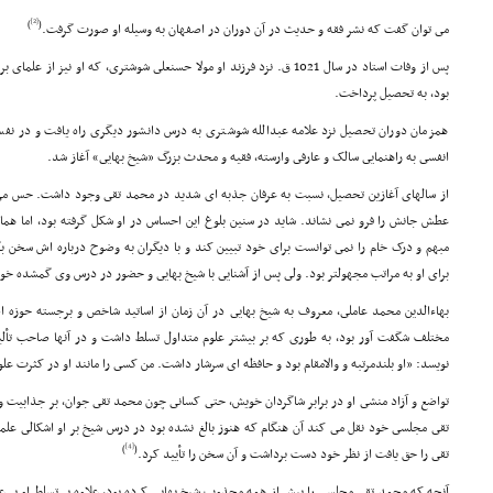
[2]
)
(
مى توان گفت که نشر فقه و حدیث در آن دوران در اصفهان به وسیله او صورت گرفت.
پس از وفات استاد در سال 1021 ق. نزد فرزند او مولا حسنعلى شوشترى، که او نی
بود، به تحصیل پرداخت.
همزمان دوران تحصیل نزد علامه عبدالله شوشترى به درس دانشور دیگرى راه یافت و در نفس
انفسى به راهنمایى سالک و عارفى وارسته، فقیه و محدث بزرگ «شیخ بهایى» آغاز شد.
از سالهاى آغازین تحصیل، نسبت به عرفان جذبه اى شدید در محمد تقى وجود داشت. حس مى
عطش جانش را فرو نمى نشاند. شاید در سنین بلوغ این احساس در او شکل گرفته بود، اما ه
مبهم و درک خام را نمى توانست براى خود تبیین کند و با دیگران به وضوح درباره اش سخن بگو
براى او به مراتب مجهولتر بود. ولى پس از آشنایى با شیخ بهایى و حضور در درس وى گمشده خود
بهاءالدین محمد عاملى، معروف به شیخ بهایى در آن زمان از اساتید شاخص و برجسته حوزه 
مختلف شگفت آور بود، به طورى که بر بیشتر علوم متداول تسلط داشت و در آنها صاحب تألی
نویسد: «او بلندمرتبه و والامقام بود و حافظه اى سرشار داشت. من کسى را مانند او در کثرت علو
تواضع و آزاد منشى او در برابر شاگردان خویش، حتى کسانى چون محمد تقى جوان، بر جذابیت و
تقى مجلسى خود نقل مى کند آن هنگام که هنوز بالغ نشده بود در درس شیخ بر او اشکالى علمى
[4]
)
(
تقى را حق یافت از نظر خود دست برداشت و آن سخن را تأیید کرد.
آنچه که محمد تقى مجلسى را بیش از همه مجذوب شیخ بهایى کرده بود، علاوه بر تسلط او بر ع