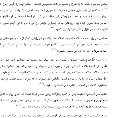
پیشتر تصمیم داشت که به شرح و تفسیر روایات معصومین (علیهم السلام) بپردازد. لیکن چون کا
[9]
)
(
تا اینکه زمانى به بیمارى سختى دچار شد به طورى که تا چند قدمى مرگ رفت. در بستر همان
دوباره و شروع مرحله اى جدید در زندگى اش حکایت مى کرد. از آنجا که مجلسى از سالهاى
خلوص نیت سپرى کرده بود، رؤیاهاى صادق بسیارى برایش رخ مى داد و با این الهام غیبى، که 
[10]
)
(
شمرده شده، در طول زندگى خود راه مى گشود.
مجلسى در رؤیا به دست ائمه (علیهم السلام) شفا یافت و در رؤیایى دیگر از غذا و میوه هاى ب
فرستاده بود، خورد. خود مى گوید: «پس از آنکه از خواب بیدار شدم آن را به علم تعبیر کردم. گ
[11]
)
(
حدیث بپردازم. پس به این امر مشغول شدم.»
از آن زمان تألیف پیرامون حدیث و کتب روایى در زندگى ملا محمد تقى مجلسى آغاز شد و تا 
علمى اش، ادامه یافت. تألیفاتى چون «اربعین» (چهل حدیث از معصومین (علیهم السلام))، «ش
فارسى، «الاحیاء الاحادیث» که شرحى است ناتمام بر کتاب «تهذیب الاحکام» تألیف شیخ طوسى 
اجل مهلت اتمام آن را به او نداده است، «لوامع الصاحبقرانى» که شرحى است فارسى بر «م
[12]
)
(
المتقین» که شرحى است بر کتاب «من لایحضره الفقیه.»
جمع آورى و تدوین شده است این کتاب همچون دیگر کتب اربعه، از متون اصلى روایى است که ا
[13]
)
(
شیعه بوده، به طورى که بیش از هیجده شرح و تعلیقه بر آن نوشته شده است.
«روضة المتقین» ملا محمدتقى مجلسى یکى از بهترین شرحهاى نوشته شده بر این کتاب بوده 