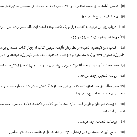
[8]
- قصص العلما، میرزامحمد تنکابنى، ص214، اجازه نامه ملا محمد تقى مجلسى به فرزندش محمد باقرمجلسى.
[9]
- روضة المتقین، ج14، ص434.
[10]
- درباره رؤیا مى توانید به کتاب هزار و یک نکته، نوشته استاد آیت الله حسن زاده آملى، ص19 - 23 مراجعه کنید.
[11]
- روضة المتقین، ج14، ص434 و 435.
[12]
- کتاب «من لایحضره الفقیه» از نظر زمان تألیف، دومین کتاب از چهار کتاب عمده روایى
کلینى(ره) (متوفى 329 ق.)، «استبصار» و «تهذیب الاحکام» تألیف شیخ طوسى(ره) (م460 ق.» مى باشند.
[13]
- مشخصات آنها درالذریعه، آقا بزرگ تهرانى، ج6، ص223 و 224 و ج14، ص94 ذکر شده است.
[14]
- روضة المتقین، ج14، ص505.
[15]
مجلسى, روضات الجنات، ج2، ص123.
[16]
تفصیلى آمده است.
[17]
- روضات الجنات، ج2، ص123.
[18]
- جامع الرواة، محمد بن على اردبیلى، ج2، ص82، به نقل از علامه محمد باقر مجلسى.