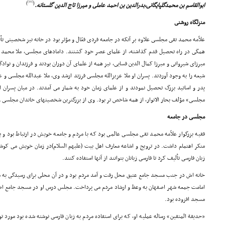
[16]
)
(
ابوالقاسم بن محمدگلپایگانى،بدرالدین بن احمد عاملى و میرزا تاج الدین گلستانه.
منزلگاه روشنى
علاّمه محمد تقى مجلسى علاوه بر آنکه در جامعه فردى فعّال و مؤثر بود در خانه نیز شخصیتى تأ
همگى در راه تحصیل قدم گذاشته، از علماى عصر خود گشتند. دامادهاى مجلسى، ملا محمد صال
میرزاى شیروانى و میرزا کمال الدین فسایى، نیز همه از علماى آن دوران بودند و فرزندان و نواد
شیعه را به وجود آوردند. پسران او ملا عزیزالله مجلسى فرزند ارشد وى، ملا عبدالله مجلسى و
پدر و اساتید بزرگ تحصیل نمودند و از علماى زمان خود به شمار مى آمدند. در میان پسران 
مجلسى» مؤلف بحار الانوار، از همه شاخص تر بود. وى از بزرگترین شخصیتهاى خاندان مجلسى و
مجلسى در جامعه
فقیه بزرگوار علاّمه محمد تقى مجلسى عالمى بود که با مردم و جامعه خویش در ارتباط بود و ب
منکر اهتمام داشت. در ترویج و اشاعه معارف اهل بیت (علیهم السلام)در زمان خویش مى کوشی
زبان فارسى تألیف کرد تا فارسى زبانان بتوانند از آنها استفاده کنند.
خانه اش در جنب مسجد جامع عتیق محل رفت و آمد مردم بود و در آن محلى براى رسیدگى به 
امامت جمعه شهر اصفهان به وعظ و ارشاد مردم مى پرداخت. مجلس درس او در مسجد جامع اصفها
مسجد افزوده بود.
«حدیقة المتقین» رساله عملیه او، که براى استفاده مردم به زبان فارسى نوشته شده بود مورد ت