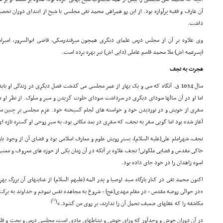
آن عارف و فقیه پرآوازه بود. از این رو همراهى محمد تقى مجلسى با شیخ از ابتداى دوران تحصیل
داشت.
وى علاوه بر آن از مجلس درس علماى دیگرى همچون میرفندرسکى، قاضى ابوالسرور، امیراسح
(پسرعمه اش) ملا محمد قاسم عاملى (دایى اش) نیز بهره برده است.
هجرت به نجف
سال 1034 ق. آنگاه که سى و یک بهار از عمر مجلسى مى گذشت فصل دیگرى در زندگى او با
اما او در آن سالها سوداى دیگرى در سرداشت سوداى خلوت گزیدن و سیر و سلوک. از نظر او هن
سفرى از خویش و در نوردیدن خود و خواسته هاى لجام گسیخته خود. عزم مجلسى بر چنین سفر
آغاز شده بود اما گویى سفر به نجف، که سفرى در بعد مکانى بود، به سیر روحى او گستره تازه ا
نجف، شهرامام على(علیه السلام)، بستر رویش علوم و معارف اسلامى بود و فضاى آن از وجود
خاکى مقدس و فضایى ملکوتى! نجف علاوه بر آنکه در آن زمان یکى از حوزه هاى معروف و معتبر 
اسوه زاهدان را در خود جاى داده بود.
اکنون محمد تقى در کنار بارگاه سید اوصیا و پدر ائمه (علیهم السلام) از عنایتهاى آن بزرگ ب
«در حوالى روضه مقدس - در مقام مهدى(عج) - شروع به مجاهده نفس نمودم و خداوند به برکت مو
[5]
)
(
مکاشفه را که عقلهاى ضعیف تحمل آن را ندارند، بر روى من گشود.»
در آن دوران خوش و وجدآور که وراى خوشى و نشاطهاى مادى است، مجلسى درس و بحث و قلم ر