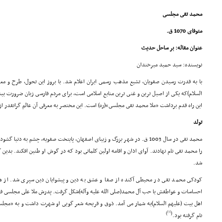
محمد تقى مجلسى
متوفاى 1070 ق.
عنوان مقاله: بر ساحل حدیث
نویسنده: سید حمید میرخندان
با به قدرت رسیدن صفویان، تشیع مذهب رسمى ایران اعلام شد. با بروز این تحول، طرح و مع
السلام)که یکى از اصیل ترین و غنى ترین منابع اسلامى است، براى مردم فارسى زبان ضرورت بی
این راه قدم برداشت «ملا محمد تقى مجلسى»(ره) است. این مختصر به معرفى آن عالم گرانقدر از س
تولد
محمد تقى در سال 1003 ق. در شهر بزرگ و زیباى اصفهان، پایتخت صفویه، چشم به دنی
را محمد تقى نام نهادند. آواى اذان و اقامه اولین کلماتى بود که در گوش او طنین افکند. بدین گ
شد.
کودکى محمد تقى در محیطى آکنده از صفا و عشق به دین و پیشوایان دین سپرى شد. از 
احساسات و عواطفش با حب آل محمد(صلى الله علیه وآله)شکل گرفت. پدرش ملا على مجلسى فا
اهل بیت (علیهم السلام)به شمار مى آمد. ذوق و قریحه شعر گویى او شهرت داشت و به «مجل
[1]
)
(
نام گرفته بود.