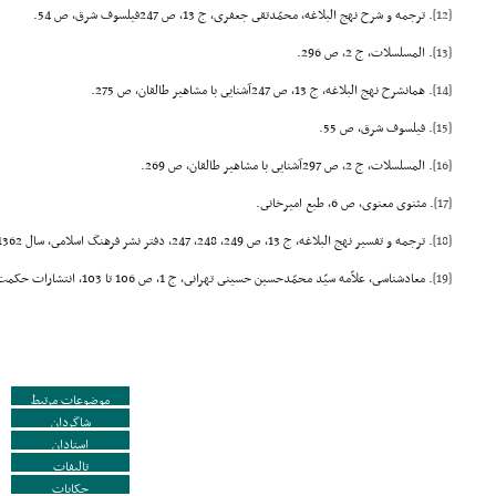
[12]
. ترجمه و شرح نهج البلاغه، محمّدتقى جعفرى، ج 13، ص 247فیلسوف شرق، ص 54.
[13]
. المسلسلات، ج 2، ص 296.
[14]
. همانشرح نهج البلاغه، ج 13، ص 247آشنایى با مشاهیر طالقان، ص 275.
[15]
. فیلسوف شرق، ص 55.
[16]
. المسلسلات، ج 2، ص 297آشنایى با مشاهیر طالقان، ص 269.
[17]
. مثنوى معنوى، ص 6، طبع امیرخانى.
[18]
. ترجمه و تفسیر نهج البلاغه، ج 13، ص 249، 248، 247، دفتر نشر فرهنگ اسلامى، سال 1362 ش.
[19]
. معادشناسى، علاّمه سیّد محمّدحسین حسینى تهرانى، ج 1، ص 106 تا 103، انتشارات حکمت، چاپ دوم، (1361 هـ ,,ق.)
موضوعات مرتبط
شاگردان
استادان
تالیفات
حکایات