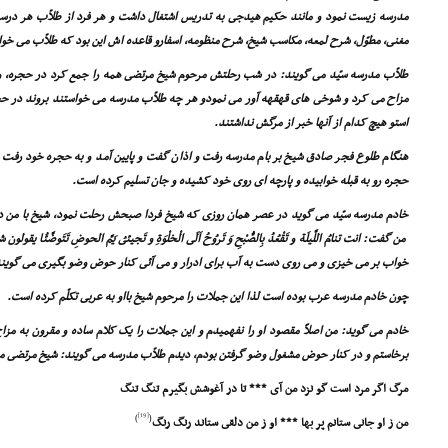
مدرسه زیست نمود و مانند حکیم هیدجى به تدریس اشتغال داشت و هر فرد از طلاّب هر در
مغنى، مطوّل، شرح لمعه، مکاسب شیخ، شرح منظومه، اسفارو قاعده اش این بود که طلاّب مى خوا
طلاّب مدرسه سیّد مى گویند: در شب رحلتش مرحوم شیخ مرتضى همه را جمع کرد در حجره، و 
مزاح مى کرد و شوخى هاى قهقهه آور مى نمودو هر چه طلاّب مدرسه مى خواستند بروند د
استو هیچ کدام از آنها خبر از مرگش نداشتند.
هنگام طلوع فجر صادق شیخ بر بام مدرسه رفت و اذان گفت و پایین آمد و به حجره خود رفت ه
حجره رو به قبله خوابیده و پارچه اى روى خود کشیده و جان تسلیم کرده است.
خادم مدرسه سیّد مى گوید در عصر همان روزى که شیخ فردا صبحش رحلت نمود، شیخ با من د
من گفت: انت تنامُ اللَّیلَة و تَقْعُدُ بِالصُّبْحِ وَ تَروُحُ اَلَى الْخلْوَةِ و تَجیئىُ یَمَّ الحوضِ تَتَوض
خواب بر مى خیزى و مى روى دست به آب براى ادرار و مى آئى کنار حوض وضو بگیرى مى گوین
چون خادم مدرسه عرب بوده است لذا این جملات را مرحوم شیخ بااو به عربى تکلّم کرده است.
خادم مى گوید: من اصلاً مقصود او را نفهمیدم و این جملات را یک کلام ساده و مقرون به مز
برخاستم و در کنار حوض مشغول وضو گرفتن بودم، دیدم طلاّب مدرسه مى گویند: شیخ مرتضى مر
مرگ اگر مرد است گو نزد من آى *** تا در آغوشش بگیرم تنگ تنگ
[19]
)
(
من ز او جانى ستانم پر بها *** او ز من دلقى ستاند رنگ رنگ