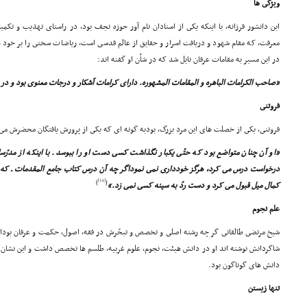
ویژگى ها
این دانشور فرزانه، با اینکه یکى از استادان نام آور حوزه نجف بود، در راستاى تهذیب و تکم
معرفت، که مقام شهود و دریافت اسرار و حقایق از عالم قدسى است، ریاضات سختى را بر خود هم
در این مسیر به مقامات عرفان نایل شد که در شأن او گفته اند:
«صاحب الکرامات الباهره و المقامات المشهوره. داراى کرامات آشکار و درجات معنوى بود و 
فروتنى
فروتنى، یکى از خصلت هاى این مرد بزرگ، بودبه گونه اى که یکى از پرورش یافتگان محضرش مى
«او آن چنان متواضع بود که حتّى یکبار نگذاشت کسى دست او را ببوسد. با اینکه از مدرّسا
درخواست درس مى کرد، هرگز خوددارى نمى نموداگر چه آن درس کتاب جامع المقدمات ـ که اب
[14]
)
(
کمال میل قبول مى کرد و دست ردّ به سینه کسى نمى زد.»
علم نجوم
شیخ مرتضى طالقانى گر چه رشته اصلى و تخصص و تبحّرش در فقه، اصول، حکمت و عرفان بودامّا ا
شاگردانش نوشته اند او در دانش هیئت، نجوم، علوم غربیه، طلسم ها تخصص داشت و این نشان 
دانش هاى گوناگون بود.
تنها زیستن