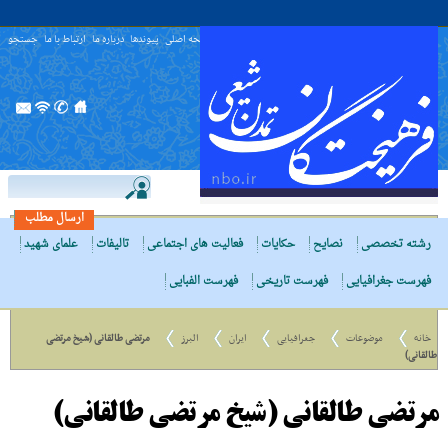
صفحه اصلی
پیوندها
درباره ما
ارتباط با ما
جستجو
ارسال مطلب
رشته تخصصی
نصایح
حکایات
فعالیت های اجتماعی
تالیفات
علمای شهید
فهرست جغرافیایی
فهرست تاریخی
فهرست الفبایی
خانه
موضوعات
جغرافیایی
ایران
البرز
مرتضی طالقانی (شیخ مرتضی
طالقانی)
مرتضی طالقانی (شیخ مرتضی طالقانی)