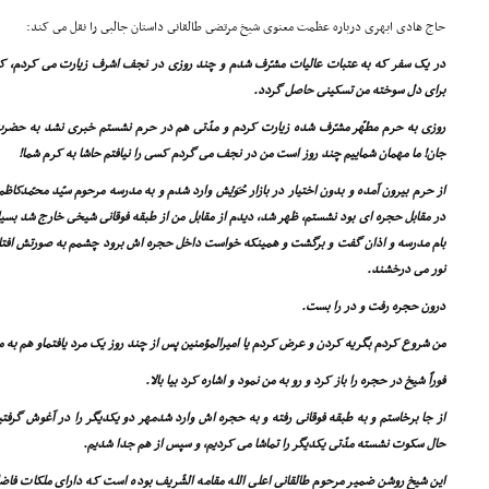
حاج هادى ابهرى درباره عظمت معنوى شیخ مرتضى طالقانى داستان جالبى را نقل مى کند:
در یک سفر که به عتبات عالیات مشرّف شدم و چند روزى در نجف اشرف زیارت مى کردم، کسى را
براى دل سوخته من تسکینى حاصل گردد.
روزى به حرم مطهّر مشرّف شده زیارت کردم و مدّتى هم در حرم نشستم خبرى نشد به حضرت 
جان! ما مهمان شماییم چند روز است من در نجف مى گردم کسى را نیافتم حاشا به کرم شما!
از حرم بیرون آمده و بدون اختیار در بازار حُوَیْش وارد شدم و به مدرسه مرحوم سیّد محمّد
در مقابل حجره اى بود نشستم، ظهر شد، دیدم از مقابل من از طبقه فوقانى شیخى خارج شد بسیار 
بام مدرسه و اذان گفت و برگشت و همینکه خواست داخل حجره اش برود چشمم به صورتش افتاد، 
نور مى درخشند.
درون حجره رفت و در را بست.
من شروع کردم بگریه کردن و عرض کردم یا امیرالمؤمنین پس از چند روز یک مرد یافتماو هم به من
فوراً شیخ در حجره را باز کرد و رو به من نمود و اشاره کرد بیا بالا.
از جا برخاستم و به طبقه فوقانى رفته و به حجره اش وارد شدمهر دو یکدیگر را در آغوش گرفت
حال سکوت نشسته مدّتى یکدیگر را تماشا مى کردیم، و سپس از هم جدا شدیم.
این شیخ روشن ضمیر مرحوم طالقانى اعلى الله مقامه الشّریف بوده است که داراى ملکات فاضل