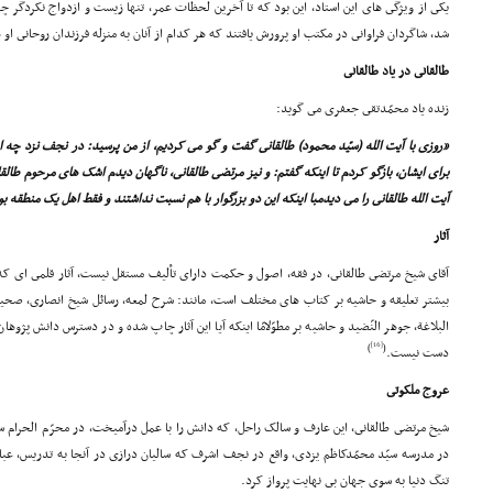
یکى از ویژگى هاى این استاد، این بود که تا آخرین لحظات عمر، تنها زیست و ازدواج نکردگر چه 
شد، شاگردان فراوانى در مکتب او پرورش یافتند که هر کدام از آنان به منزله فرزندان روحانى او 
طالقانى در یاد طالقانى
زنده یاد محمّدتقى جعفرى مى گوید:
«روزى با آیت الله (سیّد محمود) طالقانى گفت و گو مى کردیم، از من پرسید: در نجف نزد چه ا
براى ایشان، بازگو کردم تا اینکه گفتم: و نیز مرتضى طالقانى، ناگهان دیدم اشک هاى مرحوم طال
آیت الله طالقانى را مى دیدمبا اینکه این دو بزرگوار با هم نسبت نداشتند و فقط اهل یک منطقه ب
آثار
آقاى شیخ مرتضى طالقانى، در فقه، اصول و حکمت داراى تألیف مستقل نیست، آثار قلمى اى که 
بیشتر تعلیقه و حاشیه بر کتاب هاى مختلف است، مانند: شرح لمعه، رسائل شیخ انصارى، صحیف
البلاغة، جوهر النّضید و حاشیه بر مطوّلامّا اینکه آیا این آثار چاپ شده و در دسترس دانش پژوه
[16]
)
(
دست نیست.
عروج ملکوتى
در مدرسه سیّد محمّدکاظم یزدى، واقع در نجف اشرف که سالیان درازى در آنجا به تدریس، 
تنگ دنیا به سوى جهان بى نهایت پرواز کرد.