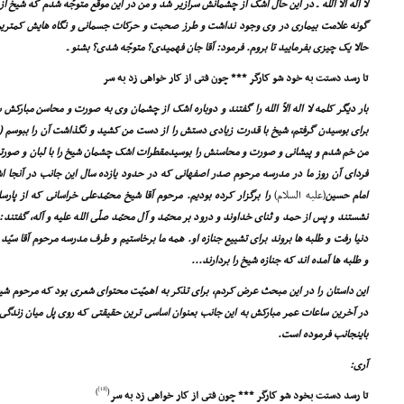
لا اله الاّ الله ـ در این حال اشک از چشمانش سرازیر شد و من در این موقع متوجّه شدم که شیخ 
گونه علامت بیمارى در وى وجود نداشت و طرز صحبت و حرکات جسمانى و نگاه هایش کمترین 
حالا یک چیزى بفرمایید تا بروم. فرمود: آقا جان فهمیدى؟ متوجّه شدى؟ بشنو ـ
تا رسد دستت به خود شو کارگر *** چون فتى از کار خواهى زد به سر
بار دیگر کلمه لا اله الاّ الله را گفتند و دوباره اشک از چشمان وى به صورت و محاسن مبارکش
براى بوسیدن گرفتم، شیخ با قدرت زیادى دستش را از دست من کشید و نگذاشت آن را ببوسم (ش
من خم شدم و پیشانى و صورت و محاسنش را بوسیدمقطرات اشک چشمان شیخ را با لبان و صورت
فرداى آن روز ما در مدرسه مرحوم صدر اصفهانى که در حدود یازده سال این جانب در آنجا اش
امام حسین
(علیه السلام)
را برگزار کرده بودیم. مرحوم آقا شیخ محمّدعلى خراسانى که از پار
نشستند و پس از حمد و ثناى خداوند و درود بر محمّد و آل محمّد صلّى الله علیه و آله، گفتند: انّ
دنیا رفت و طلبه ها بروند براى تشییع جنازه او. همه ما برخاستیم و طرف مدرسه مرحوم آقا سیّد 
و طلبه ها آمده اند که جنازه شیخ را بردارند...
این داستان را در این مبحث عرض کردم، براى تذکر به اهمیّت محتواى شعرى بود که مرحوم شیخ
در آخرین ساعات عمر مبارکش به این جانب بعنوان اساسى ترین حقیقتى که روى پل میان زندگى و
باینجانب فرموده است.
آرى:
[18]
)
(
تا رسد دستت بخود شو کارگر *** چون فتى از کار خواهى زد به سر