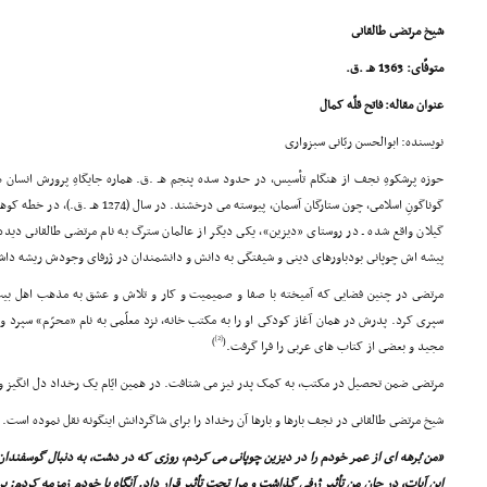
شیخ مرتضى طالقانى
متوفّاى: 1363 هـ .ق.
عنوان مقاله: فاتح قلّه کمال
نویسنده: ابوالحسن ربّانى سبزوارى
حوزه پرشکوهِ نجف از هنگام تأسیس، در حدود سده پنجم هـ .ق. هماره جایگاهِ پرورش انسا
گوناگونِ اسلامى، چون ستارگان آسمان، پیوسته
گیلان واقع شده ـ در روستاى «دیزین»، یکى دیگر از عالمان سترگ به نام مرتضى طالقانى دی
پیشه اش چوپانى بودباورهاى دینى و شیفتگى به دانش و دانشمندان در ژرفاى وجودش ریشه دا
مرتضى در چنین فضایى که آمیخته با صفا و صمیمیت و کار و تلاش و عشق به مذهب اهل بیت(ع
سپرى کرد. پدرش در همان آغاز کودکى او را به مکتب خانه، نزد معلّمى به نام «محرّم» سپرد و 
[2]
)
(
مجید و بعضى از کتاب هاى عربى را فرا گرفت.
مرتضى ضمن تحصیل در مکتب، به کمک پدر نیز مى شتافت. در همین ایّام یک رخداد دل انگیز و 
شیخ مرتضى طالقانى در نجف بارها و بارها آن رخداد را براى شاگردانش اینگونه نقل نموده است.
«من بُرهه اى از عمر خودم را در دیزین چوپانى مى کردم، روزى که در دشت، به دنبال گوسفندان
این آیات، در جان من تأثیر ژرفى گذاشت و مرا تحت تأثیر قرار داد. آنگاه با خودم زمزمه کردم: پر