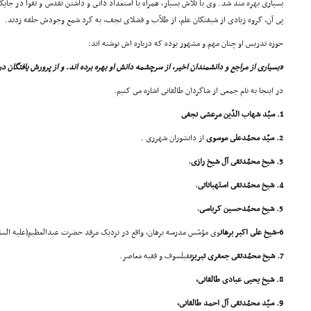
بسیارى بهره مند شد. وى با تلاش بسیار، همراه با استعداد ذاتى و داشتن تقدس و تقوا در جای
پى آن، گروه زیادى از شیفتگان علم، از طلاّب و فضلاى نجف، به گرد شمع وجودش حلقه زدند.
حوزه تدریس او چنان مهم و مشهور بوده که درباره اش نوشته اند:
«بسیارى از مراجع و دانشمندان اخیر، از سرچشمه دانش او بهره برده اند. و از پرورش یافتگان 
در اینجا به نام جمعى از شاگردان طالقانى اشاره مى کنیم.
1. سیّد شهاب الدّین مرعشى نجفى
2. سیّد محمّدعلى موسوى
از دانشوران شهررى .
3. شیخ محمّدتقى آل شیخ رازى
،
4. شیخ محمّدتقى استَهباناتى
،
5. شیخ محمّدحسین کرباسى
،
6-شیخ على اکبر برهان
وى مؤسّس مدرسه برهان، واقع در نزدیک مرقد حضرت عبدالعظیم(علیه السل
7. شیخ محمّدتقى جعفرى تبریزى
فیلسوف و فقیه معاصر.
8. شیخ یحیى عبادى طالقانى،
9. سیّد محمّدتقى آل احمد طالقانى،