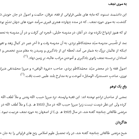
به سوى نجف
گذشت، به سوى حوزه نجف ـ که در سده چهارده هجرى قمرى سرآمد حوزه هاى جهان تشیّع بود ـ
او که هنوز ازدواج نکرده بود، در آغاز، در مدرسه خلیلى، حُجره اى گرفت و در آن مدرسه به تح
بعد از تأسیس مدرسه سیّد محمّدکاظم یزدى، به آن مدرسه رفت و تا آخر عمر در کمالِ زهد و تقوا 
اینکه از عالمان بزرگ به شمار مى آمد، لحظه اى از یادگیرى و رسیدن به مقام منیع تخصص و
[6]
)
(
استادان برجسته نجف زانوى یادگیرى و آموختنِ مراتب عالیه، بر زمین نهاد.
اصولِ فقه را در محضر سیّد محمّدکاظم یزدى، صاحب «عروة الوثقى» و میرزا محمّدتقى شیرا
[7]
)
(
نورى، صاحبِ «مستدرک الوسایل» آموخت و به مدارج بلند علمى دست یافت.
رفع یک توهم
بعضى از صاحبان تراجم نوشته اند: این فقیه وارسته، نزد میرزا حبیب الله رشتى و ملاّ لطف الل
(
مرتضى طالقانى چنانچه گفته شد، در سال (1317 هـ .ق.) از اصفهان به حوزه نجف عزیمت نمود.
شاگردان
شیخ مرتضى طالقانى چنانچه گفته شد، در راه تحصیل علوم اسلامى رنج هاى فراوانى را به جان 