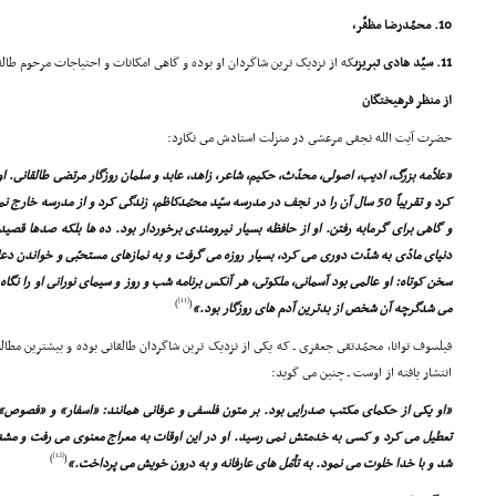
10. محمّدرضا مظفّر،
11. سیّد هادى تبریزى
که از نزدیک ترین شاگردان او بوده و گاهى امکانات و احتیاجات مرحوم طالق
از منظر فرهیختگان
حضرت آیت الله نجفى مرعشى در منزلت استادش مى نگارد:
کرد و تقریباً 50 سال آن را در نجف در مدرسه سیّد محمّدکاظم، زندگى کرد و از مدرسه 
و گاهى براى گرمابه رفتن. او از حافظه بسیار نیرومندى برخوردار بود. ده ها بلکه صدها قصی
دنیاى مادّى به شدّت دورى مى کرد، بسیار روزه مى گرفت و به نمازهاى مستحبّى و خواندن دع
سخن کوتاه: او عالمى بود آسمانى، ملکوتى، هر آنکس برنامه شب و روز و سیماى نورانى او را نگاه
[11]
)
(
مى شدگرچه آن شخص از بدترین آدم هاى روزگار بود.»
فیلسوف توانا، محمّدتقى جعفرى ـ که یکى از نزدیک ترین شاگردان طالقانى بوده و بیشترین مطا
انتشار یافته از اوست ـ چنین مى گوید:
«او یکى از حکماى مکتب صدرایى بود. بر متون فلسفى و عرفانى همانند: «اسفار» و «فصوص» 
تعطیل مى کرد و کسى به خدمتش نمى رسید. او در این اوقات به معراج معنوى مى رفت و مشغول
[12]
)
(
شد و با خدا خلوت مى نمود. به تأمّل هاى عارفانه و به درون خویش مى پرداخت.»