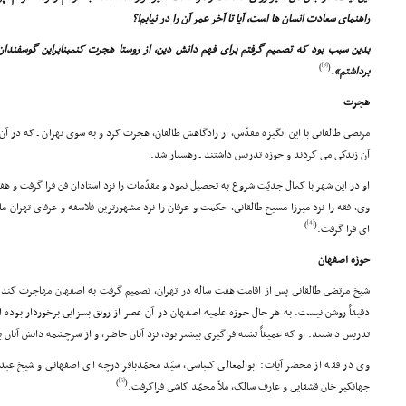
راهنماى سعادت انسان ها است، آیا تا آخر عمر آن را در نیابم!؟
بدین سبب بود که تصمیم گرفتم براى فهم دانش دین، از روستا هجرت کنمبنابراین گوسفندان
[3]
)
(
برداشتم».
هجرت
مرتضى طالقانى با این انگیزه مقدّس، از زادگاهش طالقان، هجرت کرد و به سوى تهران ـ که در آن
آن زندگى مى کردند و حوزه تدریس داشتند ـ رهسپار شد.
او در این شهر با کمال جدیّت شروع به تحصیل نمود و مقدّمات را نزد استادان فن فرا گرفت و ه
وى، فقه را نزد میرزا مسیح طالقانى، حکمت و عرفان را نزد مشهورترین فلاسفه و عرفاى تهران ما
[4]
)
(
اى فرا گرفت.
حوزه اصفهان
شیخ مرتضى طالقانى پس از اقامت هفت ساله در تهران، تصمیم گرفت به اصفهان مهاجرت کند. ای
دقیقاً روشن نیست. به هر حال حوزه علمیه اصفهان در آن عصر از رونق بسزایى برخوردار بوده 
تدریس داشتند. او که عمیقاً تشنه فراگیرى بیشتر بود، نزد آنان حاضر، و از سرچشمه دانش آنان به
وى در فقه از محضر آیات: ابوالمعالى کلباسى، سیّد محمّدباقر درچه اى اصفهانى و شیخ عبد
[5]
)
(
جهانگیر خان قشقایى و عارف سالک، ملاّ محمّد کاشى فراگرفت.