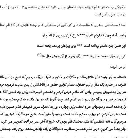
چگونگى رحلت این عالم فرزانه خود، داستان جالبى دارد که نشان دهنده روح پاک و مهذّب ای
دوست عبرت آمیز است.
استاد محمّدتقى جعفرى به مناسبت هاى گوناگون در سخنرانى ها و نوشته هایش، هر گاه نام استادش ر
واجب آمد چون که بُردم نام او *** شرح کردن رمزى از انعام او
این نفس جان دامنم برتافته است *** بوى پیراهان یوسف یافته است
[17]
)
(
کز براى حقّ صحبت سال ها *** بازگو رمزى از آن خوش حال ها
او مى گوید:
«استاد بسیار وارسته از علائق مادّه و مادّیّات و حکیم و عارف بزرگ مرحوم آقا شیخ مرتضى طالقان
اشرف در حدود یک سال و نیم خداوند متعال توفیق حضور در افاضاتش را بمن عنایت فرموده بود،
هر روز بحضورش رسیدم، وقتى که سلام عرض کردم و نشستم، فرمودند: براى چه آمدى آقا؟ عر
فرمود: برخیز و برو، آقا جان برو درس تمام شد. چون آنروز که دو روز مانده به ایّام محرّم بود
وارد شده است و درسهاى حوزه نجف براى چهارده روز به احترام سرور شهیدان امام حسین
(علیه
است، عرض کردم: دو روز به محرّم مانده است و درسها دایر است. شیخ در حالیکه کمترین ک
مرحوم آیت الله العظمى آقا سیّد محمّدکاظم یزدى که شیخ تا آخر عمر در آنجا تدریس مى کرد، ا
جان بشما مى گویم: درس تمام شد، من مسافرم، «خرطالقان رفته پالانش مانده، روح رفته جسدش م