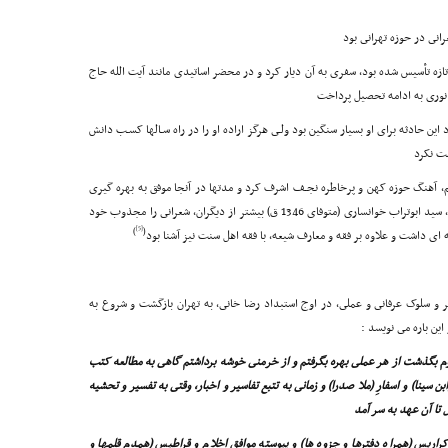
انى در حوزه تهرانى بود
تازه تأسیس شده بود، سفرى به آن دیار کرد و در محضر اساتیدى مانند آیت الله حاج
نورى به ادامه تحصیل پرداخت
ت داد این حادثه براى او بسیار سنگین بود ولـى هرگز اراده او را در راه سـالها کسـب دانش
ست نکرد
قم، آهنگ حوزه کهن و پرخاطره نجـف اشرف کرد و مدتها در آنجا موفق به بهره گیرى
از محضر اساتید بزرگ شد در بین اساتید حوزه علمیه نجف، سید ابوتراب خوانسارى (متوفاى 1346 ق) بیشتر از دیگران، شعرانى را مجذوب خود
[5]
)
(
ى داشت و علاوه بر فقه و معارف شیعه، با فقه اهل سنت نیز آشنا بود
و سلوک عرفانى و عملى، در اوج استبداد رضا خانى، به تهران بازگشت و شروع به
این باره مى نویسد :
بگذشت از هر عملى بهره بگرفتم و از خرمنى خوشه برداشتم گاهى به مطالعه کتب
سینا) و اسفارِ (ملا صدرا) و زمانى به تتبع تفاسیر و اخبار، وقتى به تفسیر و تحشیه
تا آن عهد به سر آمد
کراریس (همراه دفترها و جزوه ها) و پیوسته موافق اخلام و قراطیس (همدم قلمها و