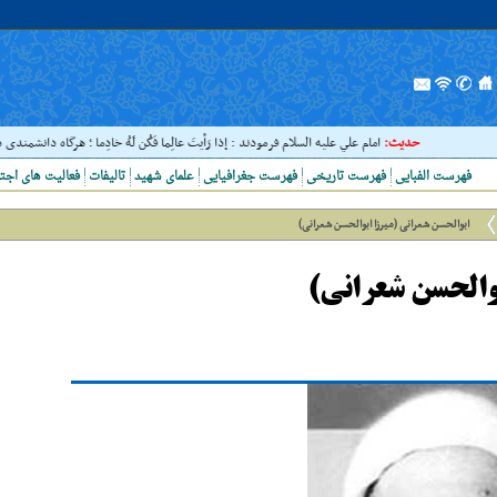
حدیث:
امام علي عليه السلام فرمودند : إذا رَأيتَ عالِما فَکُن لَهُ خادِما ؛ هرگاه دانشمندى ديدى، به 
فهرست الفبایی
فهرست تاریخی
فهرست جغرافیایی
علمای شهید
تالیفات
فعالیت های اجت
ابوالحسن شعرانی (میرزا ابوالحسن شعرانی)
بوالحسن شعرانی)