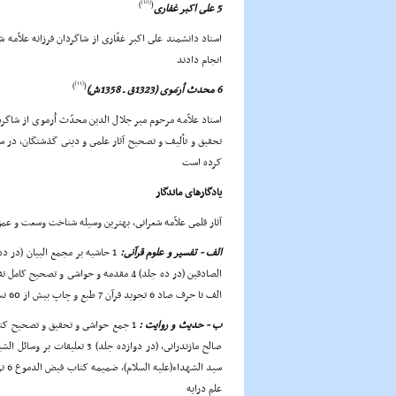
[10]
)
(
5 على اکبر غفارى
استاد دانشمند على اکبر غفّارى از شاگردان فرزانه علاّم
انجام دادند
[11]
)
(
6 محدث اُرمَوى (1323ق ـ 1358ش)
استاد علاّمه مرحوم میر جلال الدین محدّث اُرموى از شاگ
کرده است
یادگارهاى ماندگار
آثار قلمى علاّمه شعرانى، بهترین وسیله شناخت وسعت و عم
الف - تفسیر و علوم قرآنى:
الف تا حرف صاد 6 تجوید قرآن 7 طبع و چاپ بیش از 60 نسخه قرآن در اندازه هاى مختلف
ب - حدیث و روایت :
علم درایه