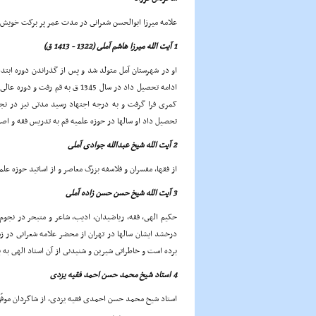
علامه میرزا ابوالحسن شعرانى در مدت عمر پر برکت خویش شا
1 آیت الله میرزا هاشم آملى (1322 - 1413 ق)
او در شهرستان آمل متولد شد و پس از گذراندن دوره ابتد
ادامه تحصیل داد در سال 1345 ق ب
کمرى فرا گرفت و به درجه اجتهاد رسید مدتى نیز در نجف
تحصیل داد او سالها در حوزه علمیه قم به تدریس فقه و اص
2 آیت الله شیخ عبدالله جوادى آملى
از فقها، مفسران و فلاسفه بزرگ معاصر و از اساتید حوزه ع
3 آیت الله شیخ حسن حسن زاده آملى
حکیم الهى، فقه، ریاضیدان، ادیب، شاعر و متبحر در نج
درخشد ایشان سالها در تهران از محضر علامه شعرانى در زمی
برده است و خاطراتى شیرین و شنیدنى از آن استاد الهى به ی
4 استاد شیخ محمد حسن احمد فقیه یزدى
استاد شیخ محمد حسن احمدى فقیه یزدى، از شاگردان موفّق 