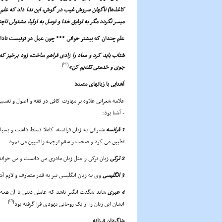
کاغذها) ناگهان سروش غیب در گوش، این ندا داد که علم
میسر نگردد مگر به توفیق خدا و توسل به اولیا، مشغولى تاچ
علم چندان که بیشتر خوانى *** چون عمل در تونیست نادا
شتاب باید کرد و معاد را زادى فراهم ساخت، زود برخیز که 
[6]
)
(
جوى و خدمتى تقدیم کن»
آشنایى با زبانهاى متعدد
علامه شعرانى علاوه بر مهارت کافى در فقه و اصول و تفسیر 
- آشنا بود:
1 فرانسه
شعرانى به زبان فرانسه، کاملا تسلط داشت و بسیا
تطبیق مى کرد و صحت و سقم ترجمه را تعیین مى نمود
2 ترکى
زبان ترکى را مثل زبان مادرى مى دانست و مى خوان
3 انگلیسى
وى به زبان انگلیسى نیز به قدر متعارف و لازم آ
4 عبرى
شاید شگفت انگیز باشد که عاملى دینى با آن همه
[7]
)
(
ایشان این زبان را از یک روحانى یهودى فرا گرفته بود
شاگردان فرزانه