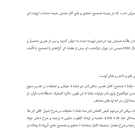
ه شعرانى است که در زمینه تصحیح، تحقیق و طبع آثار حدیثى شیعه خدمات ارزنده اى
ردان علاّمه شعرانى بود در شهر ارومیه دیده به جهان گشود و پس از عمرى تحصیل و
تحقیق و تألیف و تصحیح آثار علمى و دینى گذشتگان، در سال 1358 شمسى در تهران درگذشت او بیش از هفتاد اثر گرانقدر را تصحیح یا تألیف
ق علم و دانش و تفکر اوست:
1 حاشیه بر مجمع البیان (در ده جلد) 2 تصحیح کامل تفسیر صافى (در دو جلد) 3 حواشى و تعلیقات بر تفسیر منهج
الصادقین (در ده جلد) 4 مقدمه و حواشى و تصحیح کامل تفسیر ابوالفتوح رازى (در دوازده جلد) 5 نثر طوبى، دائره المعارف اصطلاحات قرآن، از
1 جمع حواشى و تحقیق و تصحیح کتاب وافى اثر مرحوم فیض کاشانى (در سه جلد) 2 تعلیقات بر شرح اصول کافى اثر ملا
صالح مازندرانى، (در دوازده جلد) 3 تعلیقات بر وسائل الشیعه (از جلد 16 تا 20) 4 حاشیه بر ارشاد القلوب دیلمى 5 ترجمه و شرح دعاى عرفه
سید الشهداء(علیه السلام)، ضمیمه کتاب فیض الدموع 6 ترجمه و شرح مفصل صحیفه کامل سجادیه 7 تحقیق و تصحیح جامع الرواة 8 رساله در