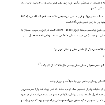
ه دانشمندان کم نظیر اسلامى قرن چهاردهم هجرى است او بازمانده خاندانى از
نیاکان پاک او :
سلسله نسب میرزا ابوالحسن شعرانى، به دانشمندى بزرگ و قرآن شناسى فرزانه یعنى علامه «ملا فتح الله کاشانى» (م 988
ین
» وى به زبان فارسى شهره آفاق است
جد اعلاى میرزا ابوالحسن شعرانى، شیخ ابوالحسن مجتهد تهرانى(1200 - 1272ق) است در تهران و سپس اصفهان به
 آن دیار نزد بزرگانى چون سید على طباطبایى (صاحب ریاض) ادامه تحصیل داد و با
د غلامحسین، یکى از علماى متقى و فاضل تهران بود
)
[2]
)
(
 شعرانى عاملى متقى بود در سال 1346 ق از دنیا رفت
 و در حقیقت پدرش نخستین معلم او بود بعدها که کمى بزرگ شد وارد مدرسه مروى
فقه، اصول، فلسفه، ریاض، ورا طى سالها آموخت از معروف ترین اساتید او در حوزه
نى نام برد همچنین حکیم محقق میرزا محمود قمى از اساتید او بود که مردى زاهد و