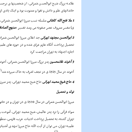
علامه بزرگ شیخ ابوالحسن شعرانى، از شخصیتهاى برجست
خاندانهاى علم و دانش و تقوا و معنویت بود و اینک یادى از 
1 ملا فتح الله کاشانى
ق) مفسر معروف عصر صفویه مى رسد تفسیر «
منهج الصادق
2 ابوالحسن مجتهد تهرانى
تحصیل پرداخت آنگاه عازم عراق شده و در حوزه هاى علمیه
اجازه اجتهاد به تهران مراجعت کرد
3 آخوند غلامحسین
پدر بزرگ میرزا ابوالحسن شعرانى، آخون
[1]
(
آخوند در سال 1313 ق در نجف اشرف به خاک سپرده شد
4 حاج شیخ محمد تهرانى
حاج شیخ محمد تهرانى، پدر میرزا ابوالحسن
تولد و تحصیل
میرزا ابوالحسن شعرانى در سال 1320 ق در تهران و در خانواده اى روحانى و دانش پرور، به دنیا آمد و پرورش یافت
سواد قرآنى را نزد پدر عالمش، شیخ محمد تهرانى، آموخت
تهران گشته، به تحصیل پرداخت ادبیات عرب، فارسى، منطق، 
علمیه تهران، مى توان از آیت الله حاج میرزا مهدى آشتیا
[3]
)
(