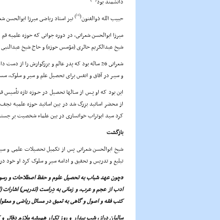
دانشمند بود
[4]
)
(
حبیب الله ذوالفنون
نیز استاد ریاضى میرزا ابوالحسن شعر
میرزا ابوالحسن شعرانى، در دوره جوانى که حوزه علمیه قم 
شیخ عبدالکریم حائرى (مؤسس حوزه) و حاج شیخ عبدالنبى 
شعرانى 26 ساله بود که پدر عالم و بزرگوارش را از دس
و سیـر در آفاق و انفس براى تحصیل علم و سیر و سلوک، س
این بود که او پـس از سـالها تحصیل در حـوزه تازه تأسیس 
کرد سید ابوتراب خوانسارى در بین علماء شخصیت بر جسته ا
بازگشت
شیخ ابوالحسن شعرانى پس از تکمیل تحصیلات علمى و سیر 
تبلیغ و تدریس و تحقیق و ادامه سیر و سلوک کرد او خود در 
«چون عهد شباب به تحصیل علوم و حفظ اصطلاحات و رسوم 
ادب از عجم و عرب، و زمانى به دِراست (تدریس) اشارات (ابن 
کتب فقه و اصول و گاهى به تعمق در مسائل ریاضى و معقول 
سالیان دراز، شب بیدار و روز تکرار همیشه ملازم دفاتر و 