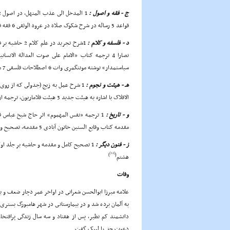
ج - فقه و اصول :
قواعد 5 رساله در شرح شکوک صلاة در عروة الوثقى 6 فقه فارسى و مختصر براى تدریس در مدارس 7 مناسک حج با حواشى 9 نفر از مراجع تقلید
د - فلسفه و کلام :
سیاستمدار» نوشته مونتگمرى وات 6 اصطلاحات فلسفى 7 مقدمه و حواشى محققانه بر اسرار الحکم سبزوارى
هـ - هیئت و نجوم :
الافلاک با اشاره به هیئت جدید 3 هیئت فلاماریون، ترجمه از زبان فرانسه 4 تقاویم (تقویمهاى) شبانه روزى
و - تاریخ :
مقدمه کتاب وقایع السنین خاتون آبادى 5 مقدمه، تصحیح و تعلیقات بر کتاب «روضة الشهداء»
ز - فنون دیگر :
1 تصحیح کامل و مقدمه و حاشیه بر جلد او
[12]
)
(
هشتم
وفات
علامه میرزا ابوالحسن شعرانى در اواخر عمر دچار ضعف و 
به آلمان برده شد و در بیمارستانى در شهر هامبورگ بسترى 
دعوت حق را لبیک گفت