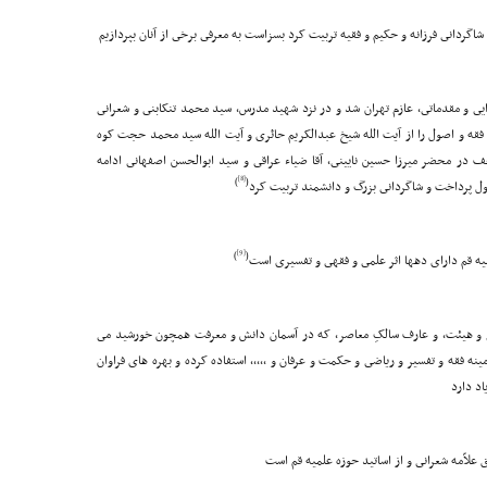
گردانى فرزانه و حکیم و فقیه تربیت کرد بسزاست به معرفى برخى از آنان بپردازیم
ایى و مقدماتى، عازم تهران شد و در نزد شهید مدرس، سید محمد تنکابنى و شعرانى
ه قم رفت و دوره عالى فقه و اصول را از آیت الله شیخ عبدالکریم حائرى و آیت الله سید محمد حجت کوه
 در محضر میرزا حسین نایینى، آقا ضیاء عراقى و سید ابوالحسن اصفهانى ادامه
[8]
)
(
ول پرداخت و شاگردانى بزرگ و دانشمند تربیت کرد
[9]
)
(
لمیه قم داراى دهها اثر علمى و فقهى و تفسیرى است
وم و هیئت، و عارف سالکِ معاصر، که در آسمان دانش و معرفت همچون خورشید مى
نه فقه و تفسیر و ریاضى و حکمت و عرفان و ,,,,, استفاده کرده و بهره هاى فراوان
اد دارد
علاّمه شعرانى و از اساتید حوزه علمیه قم است