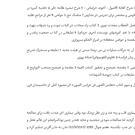
1 المدخل الى عذب المنهل، در اصول 2 شرح کفایة الاصول - آخوند خراسانى - 3 شرح تبصره علامه حلى 4 حاشیه کبیره بر
1شرح تجرید در علم کلام 2 حاشیه بر فصل الخطاب محدث نورى 3 کتاب راه سعادت در اثبات نبوت و رد شبهات یهود و
نصارا 4 ترجمه کتاب «الامام على صوت العدالة الانسانیة» با نقدِ لغزشهاى نویسنده (جرق جرداق) 5 تعلیقاتى بر کتاب «محمد پیامبر و
1 شرح عمل به زیج (جدولى که از روى آن به حرکات سیارات پى مى برند) مبتنى بر هیئت جدید 2 تعلیقه و مستدرک تشریح
1 ترجمه «نفس المهموم» اثر حاج شیخ عباس قمى 2 مقدمه، تصحیح و تحقیق کشف الغمه 3 مقدمه و تصحیح منتخب التواریخ 4
ل و سوم کتاب «نفایس الفنون فى عرابس العیون» اثر محمود آملى از دانشمندان قرن
بیمارى قلب و ریه شد و زیر نظر پزشک بود وقتى بیمارى اش شدت یافت براى معالجه
گردید اما معالجات سودى نبخشید و شاید تقدیر چنین بود!سرانجام این عالم عامل و
دانشمند کم نظیر، پس از هفتاد و سه سال زندگى پرافتخار، در شبِ یکشنبه، هفتم شوال 1393 (12/8/1352) جان به جان آفرین تسلیم کرد و