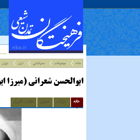
خانه
موضوعات
جغرافیایی
ایران
تهران
ابوالحسن شعرانی (میرزا ا
خانه
جزئیات
تصاویر
نظرات کاربران