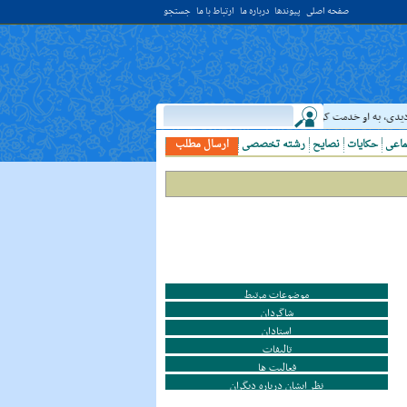
صفحه اصلی
پیوندها
درباره ما
ارتباط با ما
جستجو
او خدمت کن. ( غررالحکم ح ۴۰۴۴ )
حدیث:
امام علي (عليه السلام) فرمودند: النَّظرُ 
ماعی
حکایات
نصایح
رشته تخصصی
ارسال مطلب
موضوعات مرتبط
شاگردان
استادان
تالیفات
فعالیت ها
نظر ایشان درباره دیگران