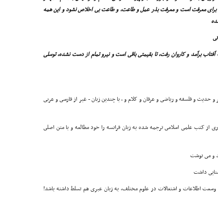
 براى معرفت است و معرفت بذر عمل و طاعت، و طاعت بى اخلاص نشود و این همه
نده
نى
آفتاب برآمد و کاروان رفت، تا بقیمتى باقى است و نیرو تمام از دست نشده، توسلى
و حدیث و فلسفه و ریاضى و عرفان و کلام و ، با چندین زبان - غیر از فارسى و عربى
رى از کتب علمى اسلامى ترجمه شده به زبان فرانسه را خود مطالعه و با متن اصلى
د و مى نوشت
شنایى داشت
 وسعت اطلاعات و اشتغالات در علوم مختلف، به زبان عبرى هم تسلط داشته باشد!