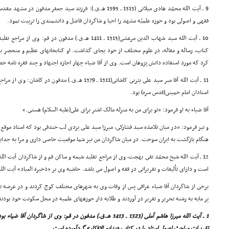
9 ـ آیت الله محمّد هادى میلانى (1313 ـ 1395 هـ.ق.): فرزند سید جعف
فقهى و اصولى بود و حوزه علمیّه مشهد را احیا و شاگردان فاضل و دانشمندى را تربیت نمود.
کتاب، رساله و مقاله، در علوم مختلف از خود بجاى گذاشت. او کتابخانهاى عظیم و منحصر 
کرد که مورد استفاده دانش پژوهان است. وى از آقا ضیاء چهار اجازه اجتهاد و چند فقره نامه خ
11 ـ آیت الله آقا میر سید على یثربى کاشانى(1311 ـ 1379 هـ.ق.
استادان امام خمینى(قدس سره) بود.
آقا ضیاء به او فرمود: «تو براى من به منزله مالک اشتر براى على(علیه السلام) هستى.»
و نیز فرمود: «در میان تلامذه سید فشارکى، میرزا سید على یزدى لب خندقى بود که استاد موقع 
هنگام بازگشت به ایران سوخت. در میان شاگردان من نیز شما موقعیت خاصى دارى و مرا به جدای
12 ـ آیت الله شیخ محمّد تقى بهجت، وى از مراجع تقلید شیعه و ساکن قم و از شاگردان آیت الل
است و داراى تألیفات و تقریراتى در فقه و اصول مى باشد. حاشیه وى بر «ذخیرة العباد» آیت ال
برخى از شاگردان آقا ضیاء عراقى پس از وفات وى به شهرهاى مختلف کوچ کردند و در عرصه تد
پر مایه به رشته تحریر و تقریر در آوردند و طلایه دار حوزههاى علمیه در محل سکونت خود بودند،
تقریرات مباحث اصول استاد را در کتاب «بدایع الافکار» گردآورده است.