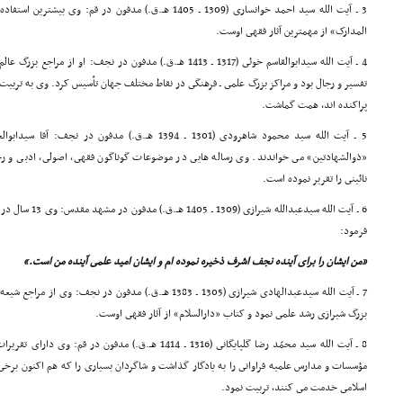
3 ـ آیت الله سید احمد خوانسارى (1309 ـ 1405 هـ.ق.) مدفون در ق
المدارک» از مهمترین آثار فقهى اوست.
4 ـ آیت الله سیدابوالقاسم خوئى (1317 ـ 1413 هـ.ق.) مدفون در نجف: ا
تفسیر و رجال بود و مراکز بزرگ علمى ـ فرهنگى در نقاط مختلف جهان تأسیس کرد. وى به تربیت
پراکنده اند، همت گماشت.
5 ـ آیت الله سید محمود شاهرودى (1301 ـ 1394 هـ.ق.) مدفو
«ذوالشهادتین» مى خواندند. وى رساله هایى در موضوعات گوناگون فقهى، اصولى، ادبى و رج
نائینى را تقریر نموده است.
6 ـ آیت الله سیدعبد
فرمود:
«من ایشان را براى آینده نجف اشرف ذخیره نموده ام و ایشان امید علمى آینده من است.»
7 ـ آیت الله سیدعبدالهادى شیرازى (1305 ـ 1383 هـ.ق.) مدفون 
بزرگ شیرازى رشد علمى نمود و کتاب «دارالسلام» از آثار فقهى اوست.
8 ـ آیت الله سید محمّد رضا گلپایگانى (1316 ـ 1414 هـ.ق.) مدفو
مؤسسات و مدارس علمیه فراوانى را به یادگار گذاشت و شاگردان بسیارى را که هم اکنون برخى 
اسلامى خدمت مى کنند، تربیت نمود.