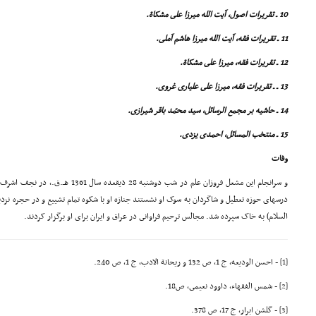
10 ـ تقریرات اصول، آیت الله میرزا على مشکاة.
11 ـ تقریرات فقه، آیت الله میرزا هاشم آملى.
12 ـ تقریرات فقه، میرزا على مشکاة.
13 ـ ـ تقریرات فقه، میرزا على علیارى غروى.
14 ـ حاشیه بر مجمع الرسائل، سید محمّد باقر شیرازى.
15 ـ منتخب المسائل، احمدى یزدى.
وفات
درسهاى حوزه تعطیل و شاگردان به سوک او نشستند جنازه او با شکوه تمام تشییع و در حجره نزدی
السلام) به خاک سپرده شد. مجالس ترحیم فراوانى در عراق و ایران براى او برگزار کردند.
[1]
- احسن الودیعه، ج 1، ص 132 و ریحانة الادب، ج 1، ص 240.
[2]
- شمس الفقهاء، داوود نعیمى، ص18.
[3]
- گلشن ابرار، ج 17، ص 378.