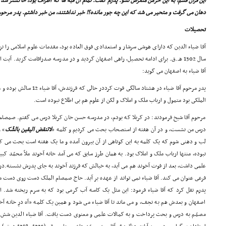
این قرآن قسم! به این خرمن متعرض نشو. پدرم گفت: تمام آن قبه ها که اطراف بود، خاکستر شد
دهان مى گرفت و متحیر مى شد که این چه جور مانده؟! خبر نداشتند، من خبر داشتم. پدر مرح
تحصیلات
آقا ضیاء الدین که داراى هوشى سرشار و استعدادى فوق العاده بود، مقدمات علوم اسلامى را نزد
سال 1302 هـ.ق. براى ادامه تحصیل، راهى اصفهان گردید و در مدرسه صدراقامت گزید. آیت ا
آقا ضیاء به اصفهان مى گوید:
پدر مرحوم آقا ضیاء در هشتاد سا
الملکى بود متمول و ارباب ملک و املاک و لکن از علوم هم بى اطلاع نبوده است.
مرحوم آقا شیخ فرمودند: در کربلا که بودم، در مدرسه حسن خان کربلا درس مى گفتم. صمصام 
درس من نشست، و در آن هفته از استصحاب بحث مى کردیم و کلمه «
لاتنقض الیقین بالشّک
» ر
لب و دهنى شوم که یک کلمه به این کوتاهى از آن بیرون آمده و ما یک هفته است بحث مى کنی
نبوده، منتها ارباب ملک و املاک بود. به همان طرز سابق که مى آمد خانه آخوند ملاّ محمّد کبی
فرعى عنوان مى کند. آقا ضیاء نمى تواند از عهده بر آید. حاج صمصام الملک دست روى دست مى 
پدرم نقل کرد که آقا ضیاء فرمود: این مثل یک کاسه آب گرمى بود که به سرم ریخته شد.
اصفهان و بعدش هم به نجف، و مى ماند تا آقا ضیاء مى شود و همین یک کلمه «آه درِ خانه آخ
مصمّم به درس و بحث پرداخت و به کمالات علمى و معنوى دست یافت. آقا ضیاء الدین شش سا