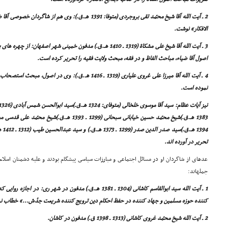
2 ـ آیت الله آقا شیخ محمّد تقى بروجردى (متوفا: 1391 هـ.ق.): وى 
الافکار» نوشت.
3 ـ آیت الله آقا شیخ على مشکاة (1319 ـ 1410 هـ.ق.) مدفون خمینى شهر ا
اصول آقا ضیاء، مباحث الفاظ و در فقه، مبحث ولایت فقیه را تحریر کرده است.
4 ـ آیت الله آقا میرزا على غروى علیارى (1319 ـ 1416 هـ.ق.): و
نموده است.
394
تحریر در آورده اند.
عدهاى از شاگردان او در مسائل اجتماعى و مبارزات سیاسى پیشگام بودند و علیه دشمنان اسلام و
جملهاند:
1 ـ آیت الله سید ابوالقاسم کاشانى (1304 ـ 1381 هـ.ق.) مدفون در شه
کننده حوزه مسلمین و جهاد کننده در حفظ احکام دین ترویج کننده شریعت جدّش...» خطاب ن
2 ـ آیت الله شیخ محمّد غروى کاشانى (1313 ـ 1398 ق.) مدفون در کاشان.