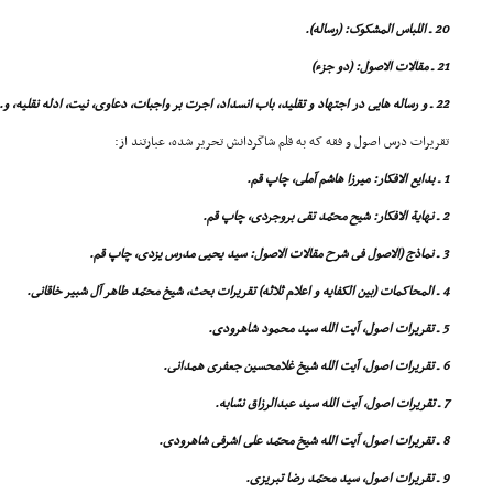
20 ـ اللباس المشکوک: (رساله).
21 ـ مقالات الاصول: (دو جزء)
22 ـ و رساله هایى در اجتهاد و تقلید، باب انسداد، اجرت بر واجبات، دعاوى، نیت، ادله نقلیه، و...
تقریرات درس اصول و فقه که به قلم شاگردانش تحریر شده، عبارتند از:
1 ـ بدایع الافکار: میرزا هاشم آملى، چاپ قم.
2 ـ نهایة الافکار: شیح محمّد تقى بروجردى، چاپ قم.
3 ـ نماذج (الاصول فى شرح مقالات الاصول: سید یحیى مدرس یزدى، چاپ قم.
4 ـ المحاکمات (بین الکفایه و اعلام ثلاثه) تقریرات بحث، شیخ محمّد طاهر آل شبیر خاقانى.
5 ـ تقریرات اصول، آیت الله سید محمود شاهرودى.
6 ـ تقریرات اصول، آیت الله شیخ غلامحسین جعفرى همدانى.
7 ـ تقریرات اصول، آیت الله سید عبدالرزاق نسّابه.
8 ـ تقریرات اصول، آیت الله شیخ محمّد على اشرفى شاهرودى.
9 ـ تقریرات اصول، سید محمّد رضا تبریزى.