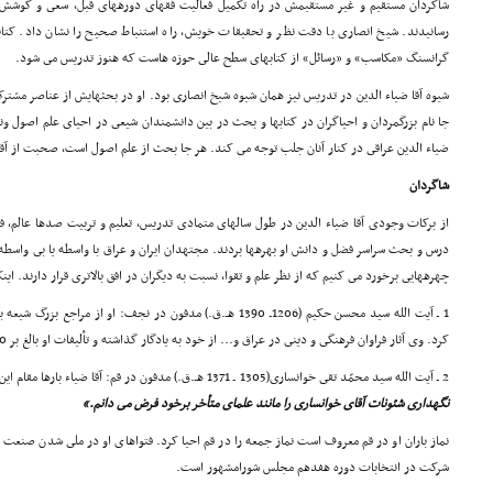
شاگردان مستقیم و غیر مستقیمش در راه تکمیل فعالیت فقهاى دورههاى قبل، سعى و کوشش وا
رسانیدند. شیخ انصارى با دقت نظر و تحقیقات خویش، راه استنباط صحیح را نشان داد. کتابها
گرانسنگ «مکاسب» و «رسائل» از کتابهاى سطح عالى حوزه هاست که هنوز تدریس مى شود.
شیوه آقا ضیاء الدین در تدریس نیز همان شیوه شیخ انصارى بود. او در بحثهایش از عناصر مشت
جا نام بزرگمردان و احیاگران در کتابها و بحث در بین دانشمندان شیعى در احیاى علم اصول ونق
ضیاء الدین عراقى در کنار آنان جلب توجه مى کند. هر جا بحث از علم اصول است، صحبت از آق
شاگردان
از برکات وجودى آقا ضیاء الدین در طول سالهاى متمادى تدریس، تعلیم و تربیت صدها عالم، ف
درس و بحث سراسر فضل و دانش او بهرهها بردند. مجتهدان ایران و عراق با واسطه یا بى واسطه، 
چهرههایى برخورد مى کنیم که از نظر علم و تقوا، نسبت به دیگران در افق بالاترى قرار دارند. این
1 ـ آیت الله سید محسن حکیم (1206ـ 1390 هـ.ق.) مدفون در نجف: او ا
کرد. وى آثار فراوان فرهنگى و دینى در عراق و... از خود به یادگار گذاشته و تألیفات او بالغ بر 50 عنوان است.
2 ـ آیت الله سید محمّد تقى خوانسارى(1305 ـ 1371 هـ.ق.) مدفون در قم: آقا ضیاء بارها مقام این شاگردش را ارج نهاده و گفته بود:
نگهدارى شئونات آقاى خوانسارى را مانند علماى متأخر برخود فرض مى دانم.»
نماز باران او در قم معروف است نماز جمعه را در قم احیا کرد. فتواهاى او در ملى شدن صنعت
شرکت در انتخابات دوره هفدهم مجلس شورامشهور است.