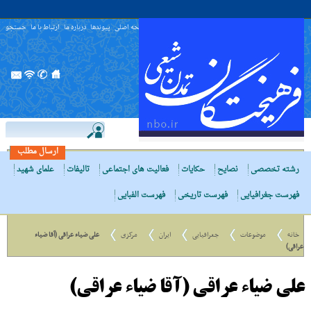
صفحه اصلی
پیوندها
درباره ما
ارتباط با ما
جستجو
ارسال مطلب
رشته تخصصی
نصایح
حکایات
فعالیت های اجتماعی
تالیفات
علمای شهید
فهرست جغرافیایی
فهرست تاریخی
فهرست الفبایی
خانه
موضوعات
جغرافیایی
ایران
مرکزی
علی ضیاء عراقی (آقا ضیاء
عراقی)
علی ضیاء عراقی (آقا ضیاء عراقی)