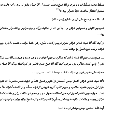
مسلّط بودند مسلّط نبود و مرحوم آقا شیخ محمّد حسین از آقا ضیاء دقیق تر بود و این دقت ب
[15]
)
(
معقول اشتغال نداشت، تنها اصولى بود.»
آیت الله حاج شیخ على غروى علیارى
(رحمه الله)
:
«مرحوم نائینى و همچنین عراقى و... با این که از اساتید بزرگ و جزء مراجع بودند، ولى مقلد
بود...
از آیت الله آقا ضیاء الدین عراقى تقریر دروس زکات ـ صلح ـ رهن ـ قضا ـ وقف ـ غصب ـ اجاره ـ 
قواعد و یک دوره اصول را نوشته ام...
... همچنین مرحوم آقا ضیاء با این که شاگرد مرحوم آخوند بود و هم دوره و همدرس آقا سید ا
اش را چاپ کنند. شاگرد وى، مرحوم آیت الله آقا شیخ حسن علامّى در کرمانشاه رساله آقا ضیاء ر
محمّد على مدرس تبریزى
، مؤلف کتاب «ریحانة الادب» مى نویسد:
«آقا ضیاء الدین عراقى الاصل نجفى المسکن از اکابر و فحول علماى دینیه عصر حاضر ما که فق
طراز اول مراجع علمیه اسلامیه و مرجع تقلید گروه انبوهى از فرقه محقّه و از تلامذه آخوند ملاّ 
است. حوزه درس فقه و اصول او محل استفاده فحول عرب و عجم در لطافت بیان و طلاقت لس
دیگران ربوده و مقامات عالیه علمیه اش مسلّم یگانه و بیگانه و از مشایخ اجازه روایت و اجتهاد ای
آیت الله العظمى نجفى مرعشى
(رحمه الله)
: