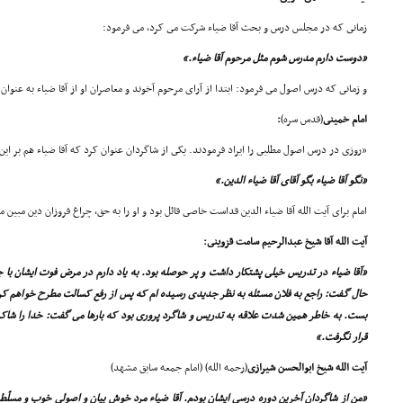
زمانى که در مجلس درس و بحث آقا ضیاء شرکت مى کرد، مى فرمود:
«دوست دارم مدرس شوم مثل مرحوم آقا ضیاء.»
و زمانى که درس اصول مى فرمود: ابتدا از آراى مرحوم آخوند و معاصران او از آقا ضیاء به عنوان
امام خمینى
(قدس سره)
:
«روزى در درس اصول مطلبى را ایراد فرمودند. یکى از شاگردان عنوان کرد که آقا ضیاء هم بر این
«نگو آقا ضیاء بگو آقاى آقا ضیاء الدین.»
امام براى آیت الله آقا ضیاء الدین قداست خاصى قائل بود و او را به حق، چراغ فروزان دین مبین
آیت الله آقا شیخ عبدالرحیم سامت قزوینى:
«آقا ضیاء در تدریس خیلى پشتکار داشت و پر حوصله بود. به یاد دارم در مرض فوت ایشان با 
حال گفت: راجع به فلان مسئله به نظر جدیدى رسیده ام که پس از رفع کسالت مطرح خواهم کرد ک
بست. به خاطر همین شدت علاقه به تدریس و شاگرد پرورى بود که بارها مى گفت: خدا را شا
قرار نگرفت.»
آیت الله شیخ ابوالحسن شیرازى
(رحمه الله) (امام جمعه سابق مشهد)
«من از شاگردان آخرین دوره درسى ایشان بودم. آقا ضیاء مرد خوش بیان و اصولى خوب و مسلّطى