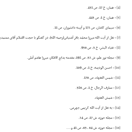
[4]
- همان، ج 17، ص 431.
[5]
- همان، ج 1، ص 445.
[6]
- سیماى کاشان، ص 172 و آیینه دانشوران، ص 11.
[7]
- نقل از آیت الله میرزا محمّد باقر آشتیانى(رحمه الله)، در گفتگو با حجت الاسلام آقاى معتمد
[8]
- نقباء البشر، ج 3، ص 956.
[9]
- مجله نور علم، ش 52، ص 198، مقدمه بدایع الافکار، میرزا هاشم آملى.
[10]
- احسن الودیعه، ج 1، ص 109.
[11]
- شمس الفقهاء، ص 170.
[12]
- معارف الرجال، ج 1، ص 386.
[13]
- شمش الفقهاء.
[14]
- به نقل از آیت الله کریمى جهرمى.
[15]
- مجله حوزه، ش 17، ص 24.
[16]
- مجله حوزه، ش 64 ـ 63، ص 41 و....