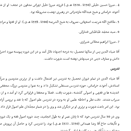
4 ـ میرزا حسین خلیلى (1230 ـ 1326 هـ.ق.) فرزند میرزا خلیل تهرانى مدفون 
آخوند خراسانى و شیخ عبدالله مازندرانى در رهبرى نهضت مشروطه بود.
5 ـ ملافتح الله شریعت اصفهانى، معروف به شیخ الشریعه (1266 ـ 1339 هـ.ق.): او از فقها و مراجع بزرگ شیعه بود.
6 ـ سید محمّد طباطبایى فشارکى.
7 ـ میرزا ابراهیم محلاتى شیرازى.
آقا ضیاء الدین پس از سالها تحصیل، به درجه اجتهاد نائل آمد و در این دوره پیوسته مورد احتر
دانش و معارف دینى در سینهاش نهفته است، شهرت داشت.
تدریس
آقا ضیاء الدین در تمام دوران تحصیل به تدریس نیز اشتغال داشت و از برترین مدرسین و سر
استادش، آخوند خراسانى، حوزه تدریس مستقلى تشکیل داد و به عنوان مدرسى بزرگ، محققى
اندیشه هاى فقهى و اصولى گذشته، شهرت یافت. فضلا و محققان فراوانى گرد او آمده و از 
سیراب شدند. دقت نظر و احاطه علمى او به ویژه در تدریس علم اصول که با نقد و بررسى آراء 
بود. این امر باعث شهرت و برترى او بر دیگران شد و وى را در شمار مجدّدان علم اصول قرار داد.
وى در 30 سال تدریس خود که تا پایان عمر او به طول انجامید، چند دوره اصول فقه و یک د
و تألیفات حاج آقا رضا همدانى (1250 ـ 1322 هـ.ق.) بود، را تدریس ک
مختلف، منشأ آثار خیر و برکات فراوانى گردیدند.