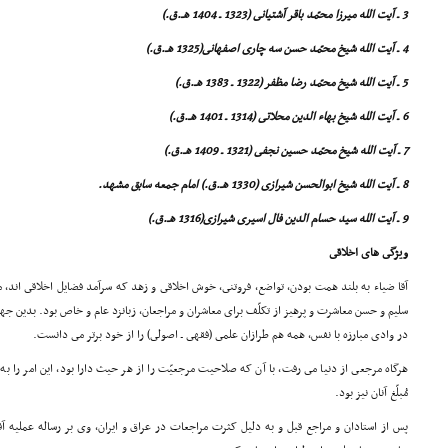
3 ـ آیت الله میرزا محمّد باقر آشتیانى (1323 ـ 1404 هـ.ق.)
4 ـ آیت الله شیخ محمّد حسن سه چارى اصفهانى(1325 هـ.ق.)
5 ـ آیت الله شیخ محمّد رضا مظفر (1322 ـ 1383 هـ.ق.)
6 ـ آیت الله شیخ بهاء الدین محلاتى (1314 ـ 1401 هـ.ق.)
7 ـ آیت الله شیخ محمّد حسین نجفى (1321 ـ 1409 هـ.ق.)
8 ـ آیت الله شیخ ابوالحسن شیرازى (1330 هـ.ق.) امام جمعه سابق مشهد.
9 ـ آیت الله سید حسام الدین فال اسیرى شیرازى(1316 هـ.ق.)
ویژگى هاى اخلاقى
آقا ضیاء به بلند همت بودن، تواضع، فروتنى، خوش اخلاقى و زهد که سرآمد فضایل اخلاقى اند،
سلیم و حسن معاشرت و پرهیز از تکلّف براى معاشران و مراجعان، زبانزد عام و خاص بود. بدین ج
در وادى مبارزه با نفس، همه هم طرازان علمى (فقهى ـ اصولى) را از خود برتر مى دانست.
هرگاه مرجعى از دنیا مى رفت، با آن که صلاحیت مرجعیّت را از هر حیث دارا بود، این امر را به 
مُبلّغ آنان نیز بود.