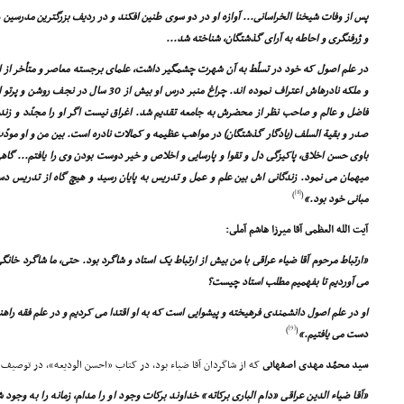
پس از وفات شیخنا الخراسانى... آوازه او در دو سوى طنین افکند و در ردیف بزرگترین مدرسین و
و ژرفنگرى و احاطه به آراى گذشتگان، شناخته شد...
در علم اصول که خود در تسلّط به آن شهرت چشمگیر داشت، علماى برجسته معاصر و متأخر از ا
و ملکه نادرهاش اعتراف نموده اند. چراغ منبر درس 
فاضل و عالم و صاحب نظر از محضرش به جامعه تقدیم شد. اغراق نیست اگر او را مجدّد و زند
صدر و بقیة السلف (یادگار گذشتگان) در مواهب عظیمه و کمالات نادره است. بین من و او مودّت
باوى حسن اخلاق، پاکیزگى دل و تقوا و پارسایى و اخلاص و خیر دوست بودن وى را یافتم... گ
میهمان مى نمود. زندگانى اش بین علم و عمل و تدریس به پایان رسید و هیچ گاه از تدریس دست
[8]
)
(
مبانى خود بود.»
آیت الله العظمى آقا میرزا هاشم آملى:
«ارتباط مرحوم آقا ضیاء عراقى با من بیش از ارتباط یک استاد و شاگرد بود. حتى، ما شاگرد خانگ
مى آوردیم تا بفهمیم مطلب استاد چیست؟
او در علم اصول دانشمندى فرهیخته و پیشوایى است که به او اقتدا مى کردیم و در علم فقه راهن
[9]
)
(
دست مى یافتیم.»
سید محمّد مهدى اصفهانى
که از شاگردان آقا ضیاء بود، در کتاب «احسن الودیعه»، در توصیف
«آقا ضیاء الدین عراقى «دام البارى برکاته» خداوند برکات وجود او را مدام، زمانه را به وجود 