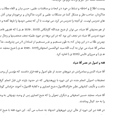
وسعت اطلاع و احاطه و تسلط بر خود در ابحاث و مناقشات علمى، حسن بیان و القاء مطالب و 
شاگردان، صاحب نظر و مشکل گشا در مشکلات علمى و کثرت شاگردان و برخوردار بودن آنان از
هاى تدریس اوست. او آنچه را تدریس مر کرد، مى نوشت، با آن که بعضى درسها را بارها گفته و ن
از هم بحثهاى آقا ضیاء، مى توان از شیخ عبدا
دوره تدریس آقا ضیاء در نجف این بود که در این برهه در حوزه علمیّه نجف شخصیتها و رجال
بهترین طلاب در این زمان که به طور مستقیم و غیر مستقیم از استادان اثر مى پذیرفتند، شا
هـ.ق.) و میرزاى نائینى (1355 ق.) اشاره کرد.
فقه و اصول در عصر آقا ضیاء
آقا ضیاء الدین و معاصرانش در دورهاى جدید از علم اصول و فقه قرار داشتند که مؤسس آن وحید بهبهانى (1117 ـ 1205
تحقیقات اصولى انجام شده در این دوره با پژوهشهایى که در حدود یازده قرن قبل انجام گرف
داشت و تألیف کتابهایى نظیر «فرائدالاصول» شیخ انصارى و «کفایة الاصول» آخوند خراسانى گوی
آقا ضیاء، محمّد حسین اصفهانى و دیگران تحولى را که شیخ انصارى پس از وحید بهبهانى به وج
را به حد کمال رساندند.