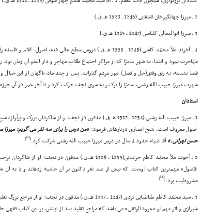
استادان بزرگوارى، همچون آیات عظام: 1 ـ آقا سید محمّد هاشم چهار سوقى (1235 ـ 1318 هـ.ق.)
2 ـ میرزا جهانگیرخان قشقایى (1243 ـ 1328 هـ.ق.)
3 ـ میرزا ابوالمعالى کلباسى (1247 ـ 1315 هـ.ق.)
مهاجرت نمود و ابتدا، به شهر سامرّا که از مراکز اجتماع طلاب مهاجر و دار العلم آن زمان بود،
قضا نشسته، به رتق وفتق(حل و فصل) امور مردم گذراند. پس از چند ماه، ناگهان از این خیال و
شهرت میرزا حبیب الله رشتى، سامرّا را ترک و به سوى نجف حرکت کرد و تا آخر عمر در آن حوزه که
استادان
1 ـ میرزا حبیب الله رشتى (1234 ـ 1312 هـ.ق.) مدفون در نجف: و از شاگردان ب
اصول معروف است. شیخ انصارى دربارهاش فرمود:
«من درس را براى سه نفر مى گویم: میرزا مح
[3]
)
(
حسن تهرانى.»
آقا ضیاء حدود 4 سال در درس میرزا حبیب الله رشتى شرکت کرد.
2 ـ آخوند ملاّ محمّد کاظم خراسانى(1255 ـ 1329 هـ.ق.) مدفون در ن
الاصول» مهمترین کتاب اوست. که بیش از صد نفر تاکنون بر آن حاشیه زدهاند و یا به آن شر
[4]
)
(
مشروطیت بود.
شیرازى و اثر مهم او «عروة الوثقى» مى باشد که مراجع تقلید بعد از ایشان، بر این کتاب فقهى حا