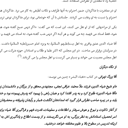
حاشیه زد تا مقلدین از نظراتش استفاده کنند.
او در معاشرت با شاگردان، ضمن احترام به آنها ظرایف و نکات لطیفى به کار مى برد. شاگردان ه
احترام را نسبت به او رعایت مى کردند. جلساتش با آن که خودمانى بود، براى شاگردان نوعى تربی
یکى از مزاحهایى که از او نقل مى کنند، این است که مى گفت: «اگر درس صبح گفته شود، هم
شود، فقط استاد مى فهمد چه مى گوید و هر آینه اگر درس شب گفته شود، نه استاد مى فهمد و ن
آقا ضیاء الدین عشق وافرى به اهل بیت(علیهم السلام)، به ویژه امام حسین(علیه السلام) داشت.
در منزلشان برقرار مى ساخت. در این مجلس که اکثر علما و طلاب و استادان حوزه شرکت مى کردن
[7]
)
(
اهل مجلس مصیبت مى خواند و بسیار مى گریست و اهل مجلس را مى گریاند.
از نگاه دیگران
آقا بزرگ تهرانى
در کتاب «نقباء البشر» چنین مى نویسد:
«او شیخ ضیاء الدین، فرزند ملاّ محمّد عراقى نجفى، مجتهدى محقق و از بزرگان و دانشمندان
«آقا ضیاء الدین» طلوع کرد و به پدر اقتدا کرد و همان راهى را پیمود که پدرش پیموده بود و خ
یابد و در زمره صاحب نظرانى قرار گیرد که تعدادشان انگشت شمار و رأیشان پذیرفته و محضرشا
از آغاز ذکاوت و نبوغ و هوش سرشار و اطلاعات و معلومات، قدرت فهم و فراگیرى آقا ضیاء براى 
امر تحصیل، استادانش به نظر بزرگى، به او مى نگریستند و از وسعت اطلاع و یادگیرى اش به ا
اریکه تدریس در سطوح بالا و علوم مختلفه خواهد درخشید.