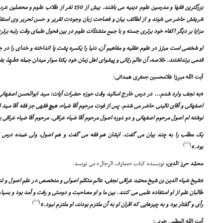
بزرگترین فقها و مدرسین علوم دینیه مى باشند. بیش از 0
شریفش حاضر مى شوند و از لطائف بیان و فصاحت زبان وجودت تقریر و حسن تحریر وى استف
مزایا بر دیگر اکفاء خود برترى جسته و با جمع متشتتّات علوم در بین فحول علماى وقت رتبه برترى
او شخصى است مبرّز در علوم عقلیه و مفاهیم آن، دنیا را یکسره پشت پا انداخته و خداى را در جم
قدمى برنداشتند. خلاصه، آن عالم ربّانى و پیشواى اهل زمان خود یکتا سوار میدان جمله «شَهِدَ ب
آیت الله میرزا غلامحسین جعفرى همدانى:
«به نجف وارد شدم... در درس خارج اساتید وقت حوزه حضرات آیات: سید ابوالحسن اصفهانى، 
اصفهانى و آقاى نائینى حاضر مى شدم. پس از فوت مرحوم آقا ضیاء، هیچ فقهى جز فقه آقا سید ا
نوشته ام اصول مرحوم اصفهانى و دو دوره اصول مرحوم آقا ضیاء عراقى. مرحوم آقا ضیاء عراقى ب
یک مطلب را به چند بیان مى گفت. ایشان هم فقه مى گفت و هم اصول، ولى عمده درس اص
[11]
)
(
بود.»
محمّد حرز الدین،
نویسنده کتاب «معارف الرجال» مى نویسد:
«شیخ ضیاء الدین بن شیخ محمّد عراقى نجفى، عالم متکلم اصولى و متخصص در علم اصول و ت
طالبان علم از او استفاده علمى مى کنند. بین ما و او مصاحبت و دوستى و رفت و آمد بود و بسیا
[12]
)
(
رأى و گفتار بود و به چیزهایى که اقران او به آن ملتزم بودند، او ملتزم نبود.»
آیت الله العظمى خویى: