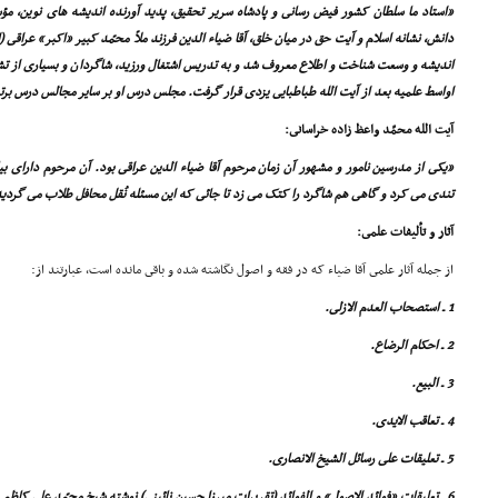
«استاد ما سلطان کشور فیض رسانى و پادشاه سریر تحقیق، پدید آورنده اندیشه هاى نوین، مؤ
دانش، نشانه اسلام و آیت حق در میان خلق، آقا ضیاء الدین فرزند ملاّ محمّد کبیر «اکبر» عراقى 
اندیشه و وسعت شناخت و اطلاع معروف شد و به تدریس اشتغال ورزید، شاگردان و بسیارى از تشن
اواسط علمیه بعد از آیت الله طباطبایى یزدى قرار گرفت. مجلس درس او بر سایر مجالس درس برت
آیت الله محمّد واعظ زاده خراسانى:
«یکى از مدرسین نامور و مشهور آن زمان مرحوم آقا ضیاء الدین عراقى بود. آن مرحوم داراى بی
تندى مى کرد و گاهى هم شاگرد را کتک مى زد تا جائى که این مسئله نُقل محافل طلاب مى گردید
آثار و تألیفات علمى:
از جمله آثار علمى آقا ضیاء که در فقه و اصول نگاشته شده و باقى مانده است، عبارتند از:
1 ـ استصحاب العدم الازلى.
2 ـ احکام الرضاع.
3 ـ البیع.
4 ـ تعاقب الایدى.
5 ـ تعلیقات على رسائل الشیخ الانصارى.
6 ـ تعلیقات «فوائد الاصول» و الفوائد (تقریرات میرزا حسین نائینى) نوشته شیخ محمّد على کاظمى.