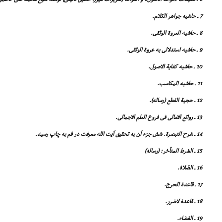
7 ـ حاشیه جواهر الکلام.
8 ـ حاشیه العروة الوثقى.
9 ـ حاشیه استدلالى به عروة الوثقى.
10 ـ حاشیه کفایة الاصول.
11 ـ حاشیه المکاسب.
12 ـ حجیة القطع (رساله).
13 ـ روائع الامالى فى فروع العلم الاجمالى.
14 ـ شرح التبصرة. شش جزء آن به تحقیق آیت الله معرفت در قم به چاپ رسید.
15 ـ الشرط المتأخر: (رساله)
16 ـ الصّلاة.
17 ـ قاعدة الحرج.
18 ـ قاعدة لاضرر.
19 ـ القضاء.