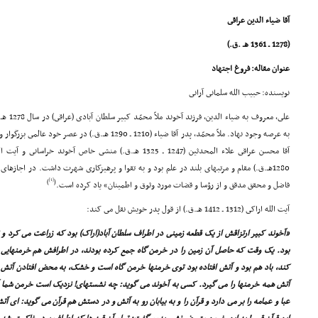
آقا ضیاء الدین عراقى
(1278 ـ 1361 هـ .ق.)
عنوان مقاله: فروغ اجتهاد
نویسنده: حبیب الله سلمانى آرانى
على، معر
به عرصه وجود نهاد. ملاّ محمّد، پدر آقا ضیاء (1210 ـ 1290 هـ
آقا محسن عراقى علاء المحدثین (1247 ـ 1325 هـ.ق.) منشى خاص آخو
1280هـ.ق.) مقام و مرتبهاى بلند در علم بود و به تقوا و پرهیزکارى شهرت داشت. در اجازهاى 
[1]
)
(
فاضل و محقق مدقق و از رؤسا و قضات مورد وثوق و اطمینان» یاد کرده است.
آیت الله اراکى (1312 ـ 1412 هـ.ق.) از قول پدر خویش نقل مى کند:
«آخوند کبیر ارتزاقش از یک قطعه زمینى در اطراف سلطان آباد(اراک) بود که زراعت مى کرد و 
بود. یک وقت که حاصل آن زمین را در خرمن گاه جمع کرده بودند، در اطرافش هم خرمنهایى 
کند، باد هم بود و آتش افتاده بود توى خرمنها خرمن گاه است و خشک، به محض افتادن آتش خ
آتش همه خرمنها را مى گیرد. کسى به آخوند مى گوید: چه نشستهاى! نزدیک است خرمن شما آتش 
عبا و عمامه را بر مى دارد و قرآن را و به بیابان رو به آتش و در دستش هم قرآن مى گوید: اى آتش