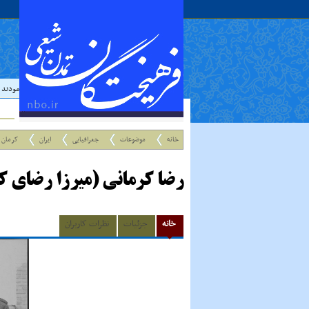
حدیث:
امام علي عليه السلام فرمودند : إذا رَأيتَ
خانه
موضوعات
جغرافیایی
ایران
کرمان
رضا کرمانی (میرزا رضای ک
خانه
جزئیات
نظرات کاربران