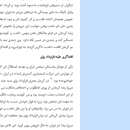
دیگران از ستمهاى فرساینده به ستوه آمده بود، و فریاد 
وکیل الملک به جاى رسیدگى به دردهاى مردم، به تهران نوش
عمومى همچنان ادامه یافت و بر اثر کمبود نان و سوء استفا
یحیى خان نام داشت وقتى خواست این خروش را خاموش کند، 
رضا کرمانى در قیام شالبافان نقش مهمى داشت و کوششهاى 
بم کرمان اقامت داشت، ناگزیر گردید به تهرانبرود و افشاگر
افشاگرى علیه قرارداد رژى
یکى از عوامل وابستگى سیاسى ایران و تهدید استقلال این کش
از عوارض این حرکت استعمارى گسترش فساد در ایران، نفو
[9]
خودفروخته بود.
میرزا رضا کرمانى از روش نامطلوب و اجحافش شکایت مى کرد
از این انتصاب سخت خرسند بود و مى کوشید رضایت انگلیسى
به عهده این شخص بود، زیرا به قول خودش نسبت به اربابان
در تهران به سر مى برد، رفتارهاى او را زیر نظر داشت و
میرزا رضاى کرمانى در برابر قرارداد رژى بود معاهده اى نن
میرزا رضا در تهران به شال فروشى روى آورد، این تلاش م