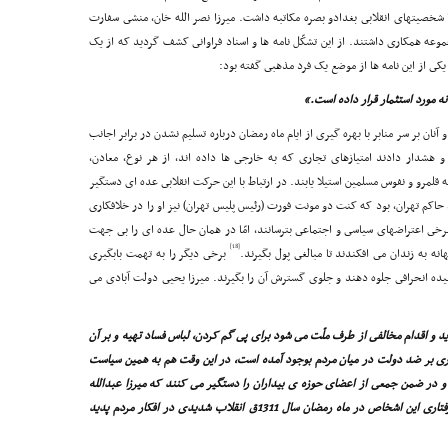
شخصیتهاى انقلابى بغدادو بصره مکاتبه داشت. میرزا نصر الله خان، منشى سفارت
موعه همکارى داشتند. از این تشکّل نامه ها و اسناد فراوانى کشف گردید که از یک
 یکى از این نامه ها از موضع یک فرد مذهبى گفته بود:
ه مورد استثمار قرار داده است.»
ان بر سر منابر با بهره گیرى از ایام ماه رمضان درباره تسلیم نشدن در برابر اجانب
و هشدار دادند امتیازهاى تجارى که به خارجى ها داده اند، از هر نوع، معادن،
ه قلمرو و نفوس مسلمین استیلا یابند. در ارتباط با این حرکت انقلابى عده اى دستگیر
حاکم تهران، بود که کنت دو مونت فورت (رئیس پلیس تهران) نیز او را در خلافکارى
رخى اعتراضهاى سیاسى و اجتماعى بترسانند، امّا در همان حال عده اى را بى جهت
[18]
ه به زندان مى افکندند تا مبالغى پول بگیرند.
برخى دیگر را به تهمت بابگیرى
یده انحرافى جلوه دهند و جلوى گسترش آن را بگیرند. میرزا یحیى دولت آبادى مى
و اقدام مخالفى از طرف ملّت مى شود براى پى گم کردن، لباس فساد تهیه و بر آن
فکارى بر ضد دولت در میان مردم بوجود آمده است، در این وقت هم به همین سیاست
د و در ضمن جمعى از اعضاى حوزه ى بیداران را دستگیر مى کنند که میرزا عبدالله
طیب خراسانى و میرزا رضا در میان آنان دیده مى شد. گرفتارى این اشخاص در ماه رمضان سال 1311ق انقلاب شدیدى در افکار مردم پدید