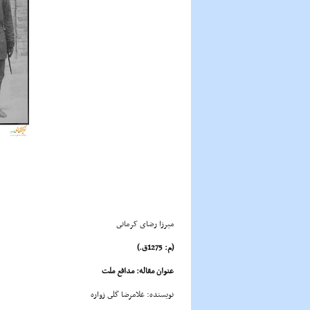
میرزا رضاى کرمانى
(م: 1275ق.)
عنوان مقاله: مدافع ملت
نویسنده: غلامرضا گلى زواره