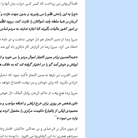
افشاگریهایى مى پرداخت که کمتر کسى جرئت بیان آنها را
«چرا به این راحتى ظلم را مى پذیرید و بدون جهت عزّت و 
کرمان بر شما سلطه یابد، اموالتان را غارت کند، بروید تظلّ
ى امور کشور مالیات بگیرند امّا اجازه ندارند به مردم تعدّ
میرزا رضا از معین التجار هم دل خوشى نداشت و در نام
انتقاد مى کرد. میرزا رضا در گزارش کار دیگرى یاد آور شد
«عبدالحسین برادر معین التجار اموال مردم را مى خورد و ا
اوباش و خوش آمد گو را در اختیار گرفته اند که به خلاف
امین الضرب نیز بارها به معین التجار تأکید نمود که «خیل
ایرادى بگیرند که براى خودتان و من نهایت افتضاح خواهد ب
میرزا رضا هیچ وقت از حاکم کرمان، وکیل الملک، دل خوش
«این شخص هر روزى براى خرج تراشى و اضافه مواجب و منص
محمودى (یکى از یاغیان) حکومت مرکزى را مشغول کرده بود
[7]
وارد مى نمود.»
از سوى دیگر بر اثر تعدّى و بى عدالتى حاکمان، اقشار زی
سیزدهم هجرى به این گرفتاریها مى افزود. با توجه به ای