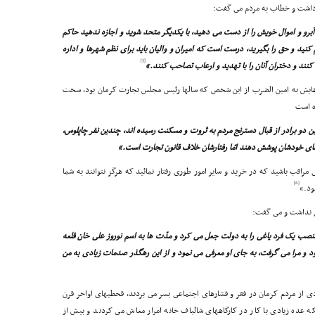
 داشت و خطاب به مردم مى گفت:
آبرو و اموال خویش را از دست مى دهید، با یکدیگر متحد شوید و اجازه ندهید حاکم
م کنید و حق را بگیرید، درست است که امیران و والیان باید براى نظم شهرها و اداره
[5]
ى کنند و دختران آنان را با تهدید و ارعاب تصاحب کنند.»
ه هایش به امین الضرب از این شخص که سالها رئیس مجلس تجارت کرمان بود، سخت
ه است
ین دو برادر از قبال دسترنج مردم به ثروت و مسکنت رسیده اند، چندین نفر چاپلوس،
 هاى خودشان پوشش دهند امّا رفتارشان خلاف قانون تجارت است.»
ى مراقب باشید که در خرید و سایر امور طورى رفتار نمائید که هرگز نتوانند به شما
[6]
ود.»
ى نداشت و مى گفت:
ب یک فرد یاغى را به دولت جعل مى کرد و مدّت ها به اسم نوروز على خان قلعه
 و مرا مى گرفت، به جاى او معرفى مى نمود و از این رهگذر صدمات زیادى به من
ادى از مردم کرمان در فقر و فشارهاى اجتماعى بسر مى بردند، قحطیهاى اواخر قرن
نکه عده زیادى با کار در کارگاههاى شالباف خانه امرار معاش مى کردند و بیش از