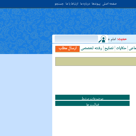
صفحه اصلی
پیوندها
درباره ما
ارتباط با ما
جستجو
دیث:
امام علي (عليه السلام) فرمودند: النَّظرُ إلي العَالِم أحبُّ إلَي الله مِن اعتکافِ سَنَهٍ فِي 
ماعی
حکایات
نصایح
رشته تخصصی
ارسال مطلب
موضوعات مرتبط
فعالیت ها