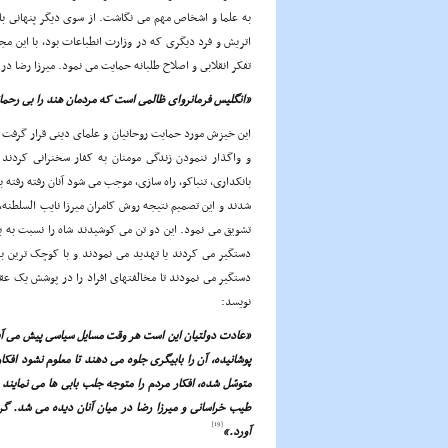
به علما و اشخاص مهم مى نگاشت. از سوى دیگر پنهانى با 
اتریش و فرد دیگرى که در وزارت انطباعات بود، با این مج
تفکر انقلابى و اصلاح طلبانه حمایت مى نمود. میرزا رضا در
«انگلیس فرمانرواى ظالمى است که مردمان هند را بى رحمان
این خیزش مورد حمایت روحانیان و علماى دینى قرار گرفت و آن
و واگذار ننمودن زندگى مومنان به کفار سخنرانى کردند 
بانکدارى، تنباکو، راه سازى، موجب مى شود آنان رفته رفته ب
شدند و این تصمیم نتیجه روش کامران میرزا نایب السلطنه، 
تشویق مى نمود. این دو تن مى کوشیدند شاه را نسبت به ب
دستگیر مى کردند یا تهدید مى نمودند و با کوچک ترین بهان
دستگیر مى نمودند تا مخالفتهاى افراد را در پوشش یک عق
نویسد:
«عادت دولتیان این است هر وقت مسایل سیاسى پیش مى آید 
پوشانیده، آن را بابیگرى جلوه مى دهند تا معلوم نشود ا
متوسّل شده، افکار مردم را متوجه جلب بابى ها مى نماین
[19]
آورد.»