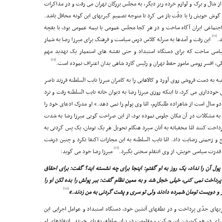
از شال و برک و لوازم خرده ریز دیگر، به مجلس بزرگان تهران مى رفت و در مذاکرات
ش خویش را با دقّت باز مى کرد تا متوجه تصمیم گیریهاى این گونه محافل باشد.
 اجتماعى ایران آگاه ساخت و در هر کجا مجلس عمومى یا نیمه عمومى بود، با بقچه
[11]
د.
این رفت و آمدها به منزله کلاس درس سیاست و فرهنگ براى میرزا رضا به شمار
یاسى ساخت که براى دستگاه استبداد و حتى نقشه هاى استعمار یک تهدید مهم
[12]
ى، افسر روسى مامور حفظ تهران و رئیس گارد شاهى بدان اعتراف نموده است.
یه به دست فروشى روى آورد و کالاهایى را به کامران میرزا نایب السلطنه فرزند ناصر
وددارى مى کرد، تا اینکه روزى میرزا رضا به دیوان خانه نایب السلطنه رفت و نزد
دو سال است از شاهزاده طلبکارم، امّا وى پولم را نمى دهد.» او مدرک ادعاى خود را
 به مشکلات در آن مکان جلوس نموده بود، از این صراحت گویى میرزا رضا به شدت
داخت کنند امّا مخفیانه به آنان سپرد هنگام تحویل هر یک تومان، یک پس گردنى به
 و زحمتى رضایت داد. امّا نایب السلطنه به این مجازات اکتفا نکرد و چنین درشت
[13]
 به قدرت سیاسى خویش، از وى انتقام سختى بگیرد.
میرزا رضا خود مى گوید:
ول آن را نداد، یک روز به او گفتم: اینجا براى چه نشسته اید؟ گفت: براى احقاق
رداخت نمى کنى، خیلى خجل شد و به معین نظام گفت: ببر پولش را بده لکن او را
[14]
و دویست تومان شمرده دادند ولى تو سرى و پشت گردنى به من زدند.»
 1309ق) میرزا رضا به افشاگریهاى جدّى پرداخت و در نطقهاى آتشین خود، دستگاه استبداد و عوامل اجرایى این
اى در هم کوبیدن این حرکت و مقاومت در برابر سلطه، به پاى خیزند. انتقادهاى او