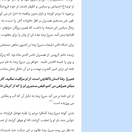
از اوضاع اجتماعى و سیاسى و اظهار تاسف از خود فروختگى 
برخورد با مردم کوچه و بازار بدون واهمه به اجرا در مى آور
طور غیر مستقیم همسران و اهل خانواده آنان را نسبت به 
رجال سیاسى این نتیجه را داشت که همین بزرگان حرفهاى خی
قلیانها پیش آمد، میرزا رضا عده اى از زنان را براى مقاوم
براى اینکه تاثیر تبلیغات میرزا رضا بر اندرون شاهى مشخص
زبیده خانم گروسى از همسران ناصر الدین شاه بود که زیرکى
و وى را امینه اقدس نامید. خواهر زن میرزا رضا به نام می
نامه اى براى امین الضرب نوشت و در آن خاطر نشان ساخت
«میرزا رضا انسان باکفایتى است، از او مراقبت نمائید، ک
ممکن همراهى مى کنم، قبض مستمرى او را که از کرمان دار
از این نامه بر مى آید میرزا رضا به دلیل آن که آب و ملکش
[16]
مى ورزیده است.
بدین گونه میرزا رضا آشکارا مردم را علیه عوامل قرارداد 
دولتى چند بار او را تعقیب کردند، امّا او موفق گردید از دس
به نظر مى رسد میرزا رضا علاوه بر این حرکت ضد استبداد