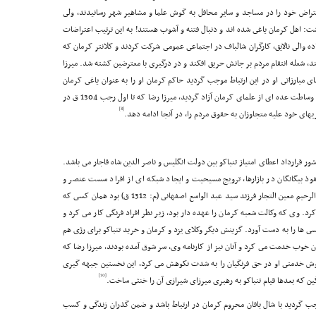
اعتراض خود را در مساجد و سایر محافل به گوش علما و مشاهیر شهر رسانیدند، ولى
ت: اهل کرمان یاغى شده اند و دنبال فتنه و آشوب هستند! به این ترتیب اعتراضات
ده والى نالایق، کارگران شالباف در اجتماعى عمومى شرکت کردند و کلانتر کرمان که
شعله انتقام مردم بر جانش حریق افکند و در درگیرى با معترضین کشته شد. میرزا
مبارزاتى او در این ارتباط موجب گردید حاکم کرمان او را به عنوان یاغى کرمان
دستگیر کند و چندى در حبس نگه دارد. وى چندى بعد با وساطت عده اى از علماى کرمان آزاد گردید، میرزا رضا که تا اول رجب 1304 ق در
[8]
یهاى خود علیه متجاوزان به حقوق مردم را، در آنجا ادامه دهد.
ور قرارداد اعطاى امتیاز تنباکو بین دولت انگلیس و ناصر الدین شاه قاجار مى باشد.
ذ بیگانگان در بازارها، ترویج مسیحیت و ایجاد شبکه اى از افراد سست عنصر و
در کرمان مجرى قرارداد رژى سید عبد الرحیم معین التجار فرزند سید عبد الواسع اصفهانى (م: 1312 ق) بود همان کسى که
. وى که وکالت شعبه کرمان را عهده دار بود، زیر نظر افراد فرنگى کار مى کرد و
 ها را به دست آورد. گزینش دیگر وکلاى یزد و کرمان و خرید تنباکو براى رژى هم
 خوب خدمت مى کرد و آنان نیز از کارنامه وى، سر شوق آمده بودند، میرزا رضا که
 خوش خدمتى او در حق فرنگیان را به شدت نکوهش مى کرد، این نخستین جبهه گیرى
[10]
گین که بعدها قیام تنباکو به رهبرى میرزاى شیرازى آن را خنثى ساخت.
وجب گردید با شال بافان محروم کرمان در ارتباط باشد و ضمن گذران زندگى و کسب