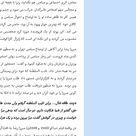
معاش، اثرى اجتماعى و سیاسى هم بگذارد، زیرا با بقچه اى 
و مجالس مهم اشخاص تاثیرگذار، شرکت مى نمود و چشم و گو
همین کار به ظاهر ساده او را به اوضاع و احوال سیاسى و
کالاى خود که بهترین جواز ورود به آن بود، حاضر مى گردی
مى آمد. این روند از یک فروشنده دوره گرد شخصیتى س
محسوب مى گردید و این نکته اى است که ژنرال کازاکوفسک
میرزا رضا براى آگاهى از اوضاع سیاسى تهران و به منظور تق
الدین شاه فروخت. این رجل سیاسى از پرداخت بهاى اجناس خ
وزیران و درباریان زبان به شکوه گشود و گفت: «متجاوز از 
نیز به همه نشان داد. نایب السلطنه که خود براى رسیدگى
شرمسار گردید و به کارگزارانش دستور داد طلب میرزا را پر
وى بزنند. میرزا به منظور دریافت طلب خویش به چنین رنج
گویى میرزا را بر خود گران دید و در صدد برآمد تا با اتکا
«چند طاقه شال... براى نایب السلطنه گرفتم ولى مدت ها پ
حق، گفتم از شما شکایت دارم، دو سال است که بدهى مرا پ
خواست و چیزى در گوشش گفت، مرا بیرون برده و یک هزار 
در واقعه قیام تنباکو (1308 و
حرکت استعمارى را به مردم معرفى نمود و از آنان خواست بر