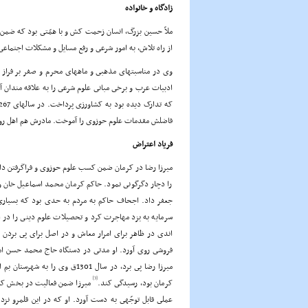
زادگاه و خانواده
ملاّ حسین بزرگ، انسان زحمت کش و با همّتى بود که ضمن پر
از راه تلاش، به امور شرعى و رفع مسایل و مشکلات اجتماع
وى در مناسبتهاى مذهبى و ماههاى محرم و صفر بر فراز
ادبیات عرب و برخى مبانى علوم شرعى را به علاقه مندان 
فاضلش مقدمات علوم حوزوى را آموخت. مادرش هم اهل روست
فریاد اعتراض
میرزا رضا در کرمان ضمن کسب علوم حوزوى و فراگرفتن دان
را دچار دگرگونى نمود. حاکم کرمان محمد اسماعیل خان وک
جعفر داد. اجحاف حاکم به مردم به حدى بود که بسیارى ا
سرمایه به یزد مهاجرت کرد و تحصیلات علوم دینى را در ای
اندى در ظاهر براى امرار معاش و در اصل براى پى بردن به
فروشى روى آورد. او مدتى در دستگاه حاج محمد حسن ام
میرزا رضا پى برد، در سال 1301ق
[3]
کرمان بود، رسیدگى کند.
میرزا ضمن فعالیت در بخش کشا
عملى قابل توجّهى به دست آورد. او که در این قلمرو نزد