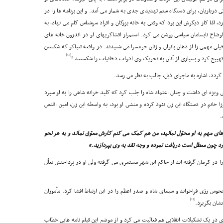
درباریان، براى دستگاه ستم تهدیدى جدى به شمار مى آمد. و این برنامه ها را در
د، امّا کار دیگرش این بود که وقتى به خانه بزرگان و افراد سرشناس گام مى نهاد، به
اوضاع نابسامان سیاسى روشن مى کرد. استمرار افشاگریهاى او در اندرون خانه هاى
لى مهمى را از دهان بانوان و زنان حرمسرا مى شنیدند. در واقعه تنباکو که شکستن
[15]
ت تهییج کرد و بسیارى از آنان به تحریک وى ادوات دخانیات را شکستند.!
 گردد، اشاره به ماجراى ذیل، جالب به نظر مى رسد.
 ویژه اى داشت و چنان اعتماد شاه را جلب کرد که کلید خزانه شاهى را به او سپرد
رزا خانم در دستگاه این زن نفوذ کرده و منشى او بود، به واسطه این زن، امین اقدس
.
ارهاى مهم به او محوّل نمائید، من هم کمک مى کنم کارش معوّق نماند و به هر نحو
د چون معطل است دریافت نموده و وجه نقد به وى بپردازید.»
 را در کرمان گرفته اند از حاکم این شهر مستمرى مى گرفته ولى او در پرداختش تعلّل
منحوس رژى فراخواند و سیماى شاه و صدر اعظم را در این ارتباط افشا کرد. مأموران
[17]
تشان بگریزد.
ى در یک تشکیلات انقلابى هم فعالیت مى کرد و از موضع این قیام نامه هایى خطاب