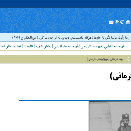
 عالِما فَکُن لَهُ خادِما ؛ هرگاه دانشمندى ديدى، به او خدمت کن. ( غررالحکم ح ۴۰۴۴ )
ح
فهرست الفبایی
فهرست تاریخی
فهرست جغرافیایی
علمای شهید
تالیفات
فعالیت های اجت
رضا کرمانی (میرزا رضای کرمانی)
رمانی)