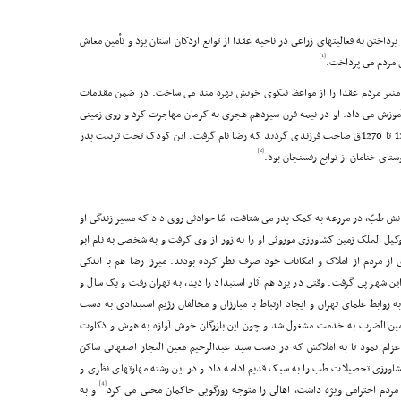
داختن به فعالیتهاى زراعى در ناحیه عقدا از توابع اردکان استان یزد و تأمین معاش
[1]
ى مردم مى پرداخت.
 منبر مردم عقدا را از مواعظ نیکوى خویش بهره مند مى ساخت. در ضمن مقدمات
آموزش مى داد. او در نیمه قرن سیزدهم هجرى به کرمان مهاجرت کرد و روى زمینى
که تدارک دیده بود به کشاورزى پرداخت. در سالهاى 1267 تا 1270ق صاحب فرزندى گردید که رضا نام گرفت. این کودک تحت تربیت پدر
[2]
اى خنامان از توابع رفسنجان بود.
ش طبّ، در مزرعه به کمک پدر مى شتافت، امّا حوادثى روى داد که مسیر زندگى او
یل الملک زمین کشاورزى موروثى او را به زور از وى گرفت و به شخصى به نام ابو
ز مردم از املاک و امکانات خود صرف نظر کرده بودند. میرزا رضا هم با اندکى
ن شهر پى گرفت. وقتى در یزد هم آثار استبداد را دید، به تهران رفت و یک سال و
 روابط علماى تهران و ایجاد ارتباط با مبارزان و مخالفان رژیم استبدادى به دست
ین الضرب به خدمت مشغول شد و چون این بازرگان خوش آوازه به هوش و ذکاوت
 وى را به شهرستان بم اعزام نمود تا به املاکش که در دست سید عبدالرحیم معین التجار اصفهانى ساکن
ورزى تحصیلات طب را به سبک قدیم ادامه داد و در این رشته مهارتهاى نظرى و
[4]
 مردم احترامى ویژه داشت، اهالى را متوجه زورگویى حاکمان محلى مى کرد
و به