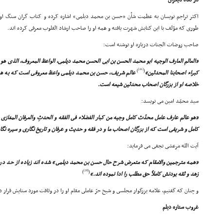
در نگاه دیگران
اکثر تراجم نویسان به عظمت شأن «حسن بن محمد دیلمى» اشاره کرده و کتاب گران سنگ او (ار
طورى که مؤلف با این کتابش شهرت یافته و همه او را صاحب ارشاد القلوب معرفى کرده اند.
صاحب روضات الجنات درباره او نوشته است:
«العالم العارف الوجیه ابو محمد الحسن بن ابى الحسن محمد دیلمى، الواعظ المعروف، الذى هو
[26]
)
(
کبراء اصحابنا المحدثین»
عالم شریف، حسن بن محمد دیلمى واعظ معروفى است که به هر
خلاصه او از بزرگان اصحاب محدثین شیعه است.
سید محمّد امین مى نویسد:
«هو عالم عارف عامل محدّث کامل وجیه من کبار الفضلاء فى الفقه و الحدثِ والعرفان المغازى 
کامل و شریفى است که از بزرگان اصحاب ما و در فقه و حدیث و عرفان و تاریخ نگارى و سیره نگ
آیت الله مرعشى نجفى مى فرماید:
«همه مترجمین والامقام که متعرض شرح حال حسن بن محمد دیلمى» شده اند زیاده از حد در 
[28]
)
(
زهد و ثقه بودنش کاملاً حق مطلب را ادا نموده اند.»
و چنان که گفتیم، علامه بزرگوار مجلسى و شیخ حرّ عاملى مقام او را در وثاقت مورد ستایش قرار دا
غروب ستاره دیلم