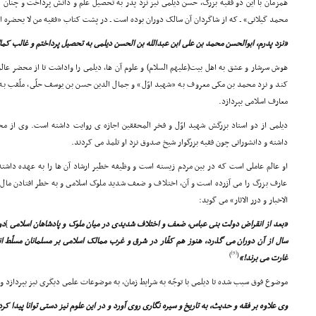
همزمان با این دو فقیه بزرگ، حسن دیلمى نیز نزد پدر به تحصیل علم و دانش پرداخت و چنان
محمد گیلانى» ـ که از شاگردان آن سالک دوران بوده است ـ در پشت کتاب «فقیه من لا یحضره ال
«نزد پدرم، ابوالحسن محمد بن على ابن عبدالله بن الحسن دیلمى به تحصیل پرداختم و غالب کمالا
هوش سرشار و عشق به اهل بیت(علیهم السلام) و علوم آن ها، دیلمى را واداشت تا از محضر ع
کند و نزد محمد بن مکى معروف به «شهید اوّل» و جمال الدین حسن بن یوسف حلّى، ملّقب به
معارف اسلامى بپردازد.
دیلمى از دو استاد بزرگش شهید اوّل و فخر المحققین اجازه ى روایت داشته است. وى از م
داشته و دانشورانى چون فقیه بزرگوار شیخ صدوق نزد او تلمذ مى کردند.
او عالم عاملى است که در بین مردم زیسته است و وظیفه خطیر ارشاد آن ها را به عهده داشته
عارف بزرگ را مى آزرده است و آن، اختلاف و ضعف شدید ملوک اسلامى و به خطر افتادن مال
الاخبار و درر الاثار» مى گوید:
«بعد از انقراض دولت بنى عباس، ضعف و اختلاف شدیدى در میان ملوک و پادشاهان اسلامى
]
دو
سال از آن دوران مى گذرد، هنوز هم کفّار در شرق و غرب ممالک اسلامى بر مسلمانان مسلّط اند
[9]
)
(
غارت مى برند!»
موضوع فوق سبب شده تا دیلمى با توجّه به شرایط زمان، به موضوعات علمى دیگرى نیز بپردازد و چ
وى علاوه بر فقه و حدیث، به تاریخ و سیره نگارى روى آورد و در این علوم نیز دستى توانا پیدا کرد