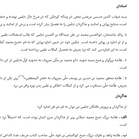
استادان
سید شهاب الدین حسینى مرعشى نجفى در رساله کوچکى که در شرح حال دیلمى نوشته و «مفرّج
است، مشایخ روایى و اساتید و شاگردان دیلمى را به تفصیل بیان کرده است و برخى از اساتید و ى ع
1 ـ والد ماجدشان، ابوالحسن محمد بن على عبدالله بن الحسن دیلمى که غالب استفتائات علمى
و از او اجازه ى روایى داشته است. دیلمى خود در ضمن اجازه روایى که به نام «شیخ محمد گیل
است، به این اشاره مى کند که نزد پدرش به تحصیل کمالات علمى پرداخته است.
2 ـ علامه بزرگوار و شیخ سعید شهید «ابو محمد بن مکّى معروف به «شهید اوّل»دیلمى از این دان
است.
[10]
)
(
3 ـ علامه محقق، محمد بن حسین بن یوسف حلّى معروف به «فخر المحققین»
وى یکى از دا
پدرش، علّامه حلّى، مسافرت مى کرد و از کمالات اخلاقى و علمى پدر بهره وافر مى برد.
شاگردان
از شاگردان و پرورش یافتگان دیلمى مى توان به نام دو نفر اشاره کرد:
الف ـ
علامه بزرگ، شیخ محمد جیلانى وى از شاگردان مبرز ایشان بوده است، که احتمالاً نزد د
است.
ب ـ
علامه زاهد و عارف بزرگ، شیخ ابوالعباس بن فهد حلّى صاحب کتاب شریف عدة الداعى ابن