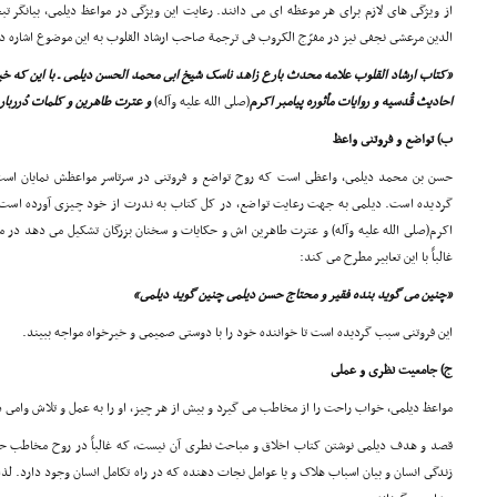
از ویژگى هاى لازم براى هر موعظه اى مى دانند. رعایت این ویژگى در مواعظ دیلمى، بیانگر تب
الدین مرعشى نجفى نیز در مفرّج الکروب فى ترجمة صاحب ارشاد القلوب به این موضوع اشاره دا
«کتاب ارشاد القلوب علامه محدث بارع زاهد ناسک شیخ ابى محمد الحسن دیلمى ـ با این که 
احادیث قُدسیه و روایات مأثوره پیامبر اکرم
(صلى الله علیه وآله)
و عترت طاهرین و کلمات دُرربا
ب) تواضع و فروتنى واعظ
حسن بن محمد دیلمى، واعظى است که روح تواضع و فروتنى در سرتاسر مواعظش نمایان است
گردیده است. دیلمى به جهت رعایت تواضع، در کل کتاب به ندرت از خود چیزى آورده است. و
اکرم(صلى الله علیه وآله) و عترت طاهرین اش و حکایات و سخنان بزرگان تشکیل مى دهد در موا
غالباً با این تعابیر مطرح مى کند:
«چنین مى گوید بنده فقیر و محتاج حسن دیلمى چنین گوید دیلمى»
این فروتنى سبب گردیده است تا خواننده خود را با دوستى صمیمى و خیرخواه مواجه ببیند.
ج) جامعیت نظرى و عملى
مواعظ دیلمى، خواب راحت را از مخاطب مى گیرد و بیش از هر چیز، او را به عمل و تلاش وامى د
قصد و هدف دیلمى نوشتن کتاب اخلاق و مباحث نطرى آن نیست، که غالباً در روح مخاطب حالت
زندگى انسان و بیان اسباب هلاک و یا عوامل نجات دهنده که در راه تکامل انسان وجود دارد. 