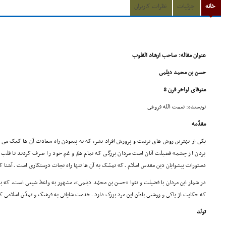
خانه
جزئیات
نظرات کاربران
عنوان مقاله: صاحب ارشاد القلوب
حسن بن محمد دیلمى
متوفاى اواخر قرن 8
نویسنده: نعمت الله فروغى
مقدّمه
یکى از بهترین روش هاى تربیت و پرورش افراد بشر، که به پیمودن راه سعادت آن ها کمک مى ک
بردن از چشمه فضیلت آنان است مردان بزرگى که تمام همّ و غم خود را صرف کردند تا قلب و 
دستورات پیشوایان دین مقدس اسلام ـ که تمسّک به آن ها تنها راه نجات درستکارى است ـ آشنا ک
در شمار این مردان با فضیلت و تقوا «حسن بن محمّد دیلمى»، مشهور به واعظ شیعى است، که با 
که حکایت از پاکى و روشنى باطن این مرد بزرگ دارد ـ خدمت شایانى به فرهنگ و تمدّن اسلامى 
تولد