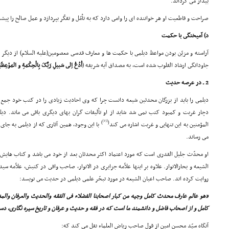
بیدار مى گرداند.
صراحت و قاطعیت او هر خواننده اى را وامى دارد که به تأمّل و تفکّر بپردازد و عمل صالح را پیش
د) آمیختگى با حکمت
آراسته و مزیّن بودن مواعظ دیلمى با حکمت ها و معارف قدسى معصومین(علیه السلام) از دیگر 
جاودانگى ارشاد القلوب شده است، به مصداق آیه شریفه (
اُدْعُ اِلى سَبیلِ رَبِّکَ بِالْحِکْمَةِ و المَوْعِظَة
2 ـ در عرصه حدیث
دیلمى را باید از بزرگان محدثین شیعه دانست چرا که وى احادیث زیادى را در کتب خود جمع
دچار غربت و کمبود کتب نمى شد شاید از او تألیفات گران بهاى دیگرى باقى مى ماند. دیل
[15]
)
(
المؤمنین به این تنهایى و غربت اشاره مى کند
با این وجود، همین آثارى که از دیلمى به جاى 
مى رساند.
او محدّث جلیل القدرى است که مورد اعتماد اکثر محدثان بعد از خود مى باشد و کتاب هایش 
الشیعه و بحارالانوار. علاوه بر اینها علاّمه جزایرى در الانوار، صاحب وافى در کتبش، علاّمه سی
روایت کرده اند. صاحب اعیان الشیعه در مورد تبحّر علمى دیلمى در حدیث مى نویسد:
«هو عالم عارف محدث کامل وجیه من کبار اصحابنا الفضلاء فى الفقه والحدیث والعرفان وا
کامل و از اصحاب فاضل و دانشمند ما است که در فقه و حدیث و عرفان و تاریخ سیره نگارى، دستى
آنگاه سیّد محسن امین از قول صاحب ریاض العلماء نقل مى کند که: