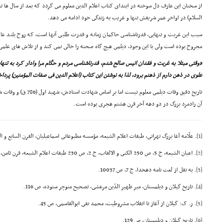
از سخنان این عارف دل سوخته در ابتداى کتاب اعلام الدین معلوم مى گردد که بعد از سال ها 
السلام) در اواخر عمر شریفش تنها و غریب به زندگى خود ادامه مى دهد.
سبب این غربت و تنهایى، قدرناشناسى حاکمان زمانه و قدرت طلبى آنها است، که روح بلند عا
مجروح بوده است ولى با این وجود، دیلمى هیچ گاه صحنه را خالى نمى کند و از تلاش هاى علم
«وقتى مبتلا به غربت و فقدان انیس صالح شدم، قدرناشناسى مردم و حکّام مرا وادار کرد به تنها
علوى در ذهن دارم از ذهنم برود، لذا به نوشتن این کتاب (اعلام الدین فى صفات المؤمنین) پرداخ
آن رادمرد بزرگ در دو دهه آخر قرن هشتم هجرى بوده است.
[1]
. علّامه آغا بزرگ تهرانى، طبقات اعلام الشیعه، مؤسسه مطبوعاتى اسماعیلیان، القرن السابع و الثا
[2]
. اعیان الشیعه، ج 5، ص 250 الکنى و الالقاب، ج 2، ص 230 طبقات اعلام الشیعه، قرن ثامن، ص 38 و فوائد الرّضویه، ج 1، ص 94 و 95.
[3]
. به نقل از لغت نامه دهخدا، ج 7، ص 10037.
[4]
. تاریخ گیلان و دیلمستان، میر ظهیر الدّین مرعشى، تصحیح منوچر ستوده، ص 116.
[5]
. ر. ک: گیلان از آغاز تا انقلاب مشروطیت، محمد نقى ابوالقاسمى، ص 45.
[6]
. تاریخ گیلان و دیلمستان، ص 129.