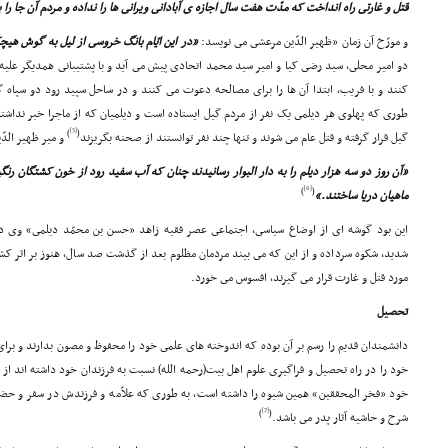
قتل و غارتى راه انداخت که مدّت هفت سال اجازه ى آبادانى ویرانى ها را نداده و مردم آن جا را
و مورّخ آن زمان «ظهیر الدّین مرعشى مى نویسد:
«در این ایّام بانگ خروسى از لیل به گوش هی
دو امیر محلى، سید رضى کیا و امیر سید محمد اتحادى پیش مى آید و با پشتیبانى همدیگر علیه
کنند و با فریب، ابتدا آن ها را براى مصالحه دعوت مى کنند و در ساحل سپید رود دو سپاه 
طورى که پهلوى هر دیلمى یک نفر از مردم گیل ایستاده است و دیلمیان که از ماجرا خبر نداشت
[5]
)
(
گیل قرار گرفته و قتل عام مى شوند و تنها چند نفر توانستند از صحنه بگریزند
و میر ظهیر الدّی
«آن روز دو سه هزار دیلم را به دار البوار رسانیدند چنان که آب سفید رود از خون کشتگان ر
[6]
)
(
ماهیان دریا ساختند.»
این بود گوشه اى از اوضاع سیاسى، اجتماعى عصر فقیه زاهد «حسن بن محمّد دیلمى» وى در کت
شدید، شکوه سرداده و از این که مى بیند مردمان مظلوم بعد از گذشت صد سال، هنوز بر اثر 
مورد قتل و غارت قرار مى گیرند، افسوس مى خورد.
تحصیل
دانشمندان قدیم را رسم بر آن بوده که اندوخته هاى علمى خود را محفوظ و مصون بدارند و براى 
خود را در راه تحصیل و فراگیرى علوم اهل بیت(رحمه الله) نسبت به فرزندان خود داشته اند از 
خود «فخر المحققین» همین شیوه را داشته است، به طورى که علاّمه و فرزندش در سفر و حضر
[7]
)
(
شرح و حاشیه آثار پدر مى باشد.