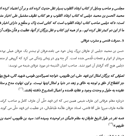
مجلسى و صاحب وسایل از کتاب ارشاد القلوب بسیار نقل حدیث کرده اند و بر آن اعتماد کرده اند
محمد الحسن بن محمد دیلمى له کتاب ارشاد القلوب و هو کتاب نظیف مشتمل على اخبار متین
است: «که دیلمى صاحب کتاب ارشاد القلوب است که کتابى است پاک و منقّح و داراى اخبار شگف
ما از این دو کمتر نقل کرده ایم...و از همه این کتاب و نقل بزرگان از آنها، عظمت و شأن مؤلف آ
3 ـ معرفت قدسى و مشرب عرفانى
حسن بن محمد دیلمى از عارفان بزرگ زمان خود مى باشدعرفان او بیشتر یک عرفان عملى بو
سرشار از انوار و نفحات قُدسى شده است. گر چه وى در زمانى زندگى مى کرد که گروهى از متصوفه
دیلمى هیچ گاه گرفتار آن امور نشد. صاحب اعیان الشیعه در مورد عرفاى شیعه مى نویسد:
تصوّفى که بزرگان امثال ابن فهد حلى، ابن طاووس، خواجه نصیرالدین طوسى، شهید ثانى، شیخ به
جز انقطاع از خلق و توجه به خالق و زهد در دنیا و امثال اینها نیست. و این، نهایت مدح و ست
[17]
)
(
عقیده به حلول و وحدت وجود و عقاید فاسده و اعمال نامشروع داشته باشند.
درباره مقام عرفانى این عارف شیعى همین بس که ابن فهد حلّى آن عارف کامل و صاحب کرام
علامه عارف میرزا على آقا قاضى، استاد عرفان علاّمه طباطبائى، در عظمت ابن فهد حلّى مى گوید:
«سه نفر در طول تاریخ عارفان به مقام «تمکّن در توحید» رسیده اند: سید بن طاووس، احمد بن
[18]
)
(
علیهم.»