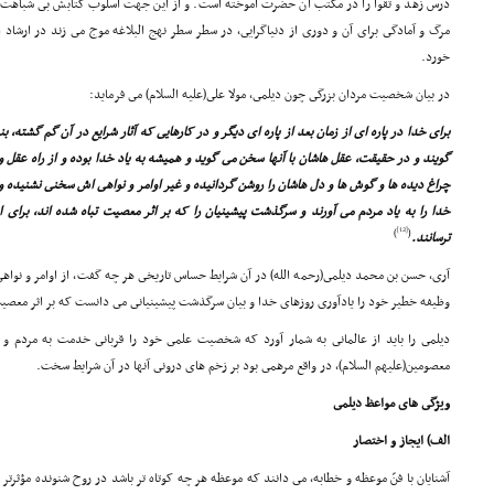
درس زهد و تقوا را در مکتب آن حضرت آموخته است. و از این جهت اسلوب کتابش بى شباهت با 
مرگ و آمادگى براى آن و دورى از دنیاگرایى، در سطر سطر نهج البلاغه موج مى زند در ارشاد 
خورد.
در بیان شخصیت مردان بزرگى چون دیلمى، مولا على(علیه السلام) مى فرماید:
براى خدا در پاره اى از زمان بعد از پاره اى دیگر و در کارهایى که آثار شرایع در آن گم گشته، ب
گویند و در حقیقت، عقل هاشان با آنها سخن مى گوید و همیشه به یاد خدا بوده و از راه عقل و 
چراغ دیده ها و گوش ها و دل هاشان را روشن گردانیده و غیر اوامر و نواهى اش سخنى نشنیده و 
خدا را به یاد مردم مى آورند و سرگذشت پیشینیان را که بر اثر معصیت تباه شده اند، براى ا
[12]
)
(
ترسانند.
آرى، حسن بن محمد دیلمى(رحمه الله) در آن شرایط حساس تاریخى هر چه گفت، از اوامر و نواه
وظیفه خطیر خود را یادآورى روزهاى خدا و بیان سرگذشت پیشینیانى مى دانست که بر اثر معص
دیلمى را باید از عالمانى به شمار آورد که شخصیت علمى خود را قربانى خدمت به مردم و ار
معصومین(علیهم السلام)، در واقع مرهمى بود بر زخم هاى درونى آنها در آن شرایط سخت.
ویژگى هاى مواعظ دیلمى
الف) ایجاز و اختصار
آشنایان با فنّ موعظه و خطابه، مى دانند که موعظه هر چه کوتاه تر باشد در روح شنونده مؤثرتر 