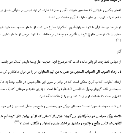
در عرصه شعر و ادب
اشعار حِکَمى و عرفانى که مضامین عبرت انگیز و سازنده دارد، در نزد دیلمى از منزلتى خاصّ ب
«شعر» را ابزارى براى بیان معارف قرآن و حدیث مى دانند.
او هر جا مواعظ قرآن یا ائمه اطهار(علیهم السلام)را مطرح مى کند، از اشعار منسوب به خود ائ
سخن از یک نواختى خارج گردد و تأثیرى دو چندان بر مخاطب بگذارد. برخى از اشعار دیلمى د
[19]
)
(
آثار
از دیلمى فقط چند اثر باقى مانده است که موضوع آنها، حدیث اهل بیت(علیهم السلام)مى باشد.
1 ـ ارشاد القلوب الى الصواب المنجى من عمل به من الیم العقاب
این اثر را مى توان شاهکار و گل 
ارشاد القلوب، کتاب گران سنگى است که در واقع از سوى این عالم شیعى در قالب وعظ به عالم 
منبعث از کلام گهربار رسول خدا(صلى الله علیه وآله) است ـ بهترین هدیه و سوغاتى که یک مسلم
اندرزى است که هدایت او را زیاد کند و او را از هلاکت نگه دارد.
این کتاب سودمند، مورد استناد محدثان بزرگى چون مجلسى و شیخ حر عاملى است و از این جهت، ب
علامه بزرگ مجلسى در بحارالانوار مى گوید: «یکى از کسانى که از او روایت نقل کرده ام
[20]
)
(
القلوب او کتابى منقّح و پاکیزه و مشتمل بر اخبار متین و استوار و شگفتى است.»