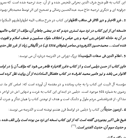
این کتاب به قلم شیخ شرف الدین بحرانى تلخیص شده و از آن، چند ترجمه شده است که معرو
جرقویه اى و دیگرى ترجمه حاج سید عبدالحسین رضائى و تصحیح این اثر توسط محمدباقر بهبود
2 ـ غرر الاخبار و درر الاثار فى مناقب الاطهار
این کتاب در شرح مناقب ائمه اطهار(علیهم السلام)
«نسخه اى از این کتاب در نزد سید تسترى دیدم که در بعضى جاهاى آن، مؤلف از کتاب «العی
در آن به حادثه انقراض بنى امیه و بنى عباس و اختلاف ملوک مسلمین و ضعف اسلام و تقویت 
شده است... محمدحسین الکرهرودى معاصر (متوفاى 1314 ق.) در تألیفاتى زیاد از غرر نقل حدیث کرده است.»
3 ـ اعلام الدین فى صفات المؤمنین
آقا بزرگ تهرانى در الذریعه درباره آن مى نویسد:
«این کتاب از حسن دیلمى است و از کتاب «غرر الاخبار» ظاهر مى شود که مؤلف آن را در اواس
الانوار مى باشد و نیز «امیر محمد اشرف» در کتاب «فضائل السادات» از آن روایت نقل کرده اس
مؤسسه آل البیت این کتاب را به چاپ رسانده و در مقدمه آن آورده است که: اساس کار ما، ن
رضوى به شماره 381 موجود است. دیلمى در ابتداى این کتاب به غربت و تنهایى اش در ا
مذاکر، از قدرناشناسى مردم ملول و دلتنگ است و هدف از نوشتن کتاب را همان تذکّر و عبرت آ
4 ـ اربعون حدیثاً
این کتاب را دیلمى در اواسط قرن هشتم نوشته است و الذریعه مى نویسد:
شیخ على اکبر بجنوردى گفته است که از این کتاب نسخه اى نزد من بوده است ولى تلف شده و
[25]
)
(
و حدیث سوم آن، حدیث الغدیر است.