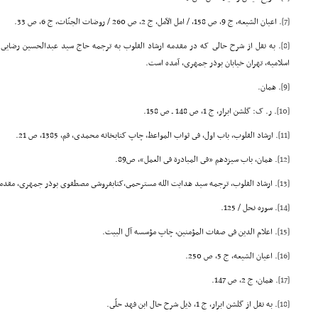
[7]
. اعیان الشیعه، ج 9، ص 158، / امل الآمل، ج 2، ص 260 / روضات الجنّات، ج 6، ص 33.
[8]
. به نقل از شرح حالى که در مقدمه ارشاد القلوب به ترجمه حاج سید عبدالحسین رضایى 
اسلامیه، تهران خیابان بوذر جمهرى، آمده است.
[9]
. همان.
[10]
. ر. ک: گلشن ابرار، ج 1، ص 148 ـ ص 158.
[11]
. ارشاد القلوب، باب اول، فى ثواب المواعظ، چاپ کتابخانه محمدى، قم، 1385، ص 21.
[12]
. همان، باب سیزدهم «فى المبادرة فى العمل»، ص89.
[13]
. ارشاد القلوب، ترجمه سید هدایت الله مسترحمى،کتابفروشى مصطفوى بوذر جمهرى، مقدم
[14]
. سوره نحل / 125.
[15]
. اعلام الدین فى صفات المؤمنین، چاپ مؤسسه آل البیت.
[16]
. اعیان الشیعه، ج 5، ص 250.
[17]
. همان، ج 2، ص 147.
[18]
. به نقل از گلشن ابرار، ج 1، ذیل شرح حال ابن فهد حلّى.