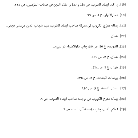
[19]
. ر. ک: ارشاد القلوب، ص 113 و 127 و اعلام الدین فى صفات المؤمنین، ص 332.
[20]
. بحارالانوار، ج 1، ص 33.
[21]
. رساله مفرّج الکروب فى معرفة صاحب ارشاد القلوب، سید شهاب الدین مرعشى نجفى.
[22]
. همان.
[23]
. الذریعه، ج 16، ص 36، چاپ دارالاضواء در بیروت.
[24]
. همان، ج 2، ص 229.
[25]
. همان، ج 1، ص 414.
[26]
. روضات الجنات، ج 2، ص 291.
[27]
. اعیان الشیعه، ج 5، ص 250.
[28]
. رساله مفرّج الکروب فى ترجمة صاحب ارشاد القلوب، ص 5.
[29]
. اعلام الدین، چاپ مؤسسه آل البیت، ص 1.