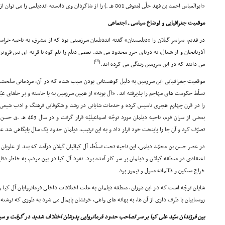
«ابوالعباس احمد بن فهد حلّى (متوفى 801 هـ .) را از شاگردان وى دانسته انددیلمى را مى توان از علماى قرن هشتم هجرى به حساب آورد.
موقعیت جغرافیایى و اوضاع سیاسى ـ اجتماعى
در قدیم، سراسر گیلان را «دیلمستان» گفته انددیلمان سرزمینى بود که از مشرق، به ناحیه خراس
آذربایجان و از شمال، به دریاى خزر محدود مى شد. بعضى دیلم را نام کوه یا قریه اى بین قزوین
[3]
)
(
مى دانند که در این سرزمین زندگى مى کرده اند.
موقعیت جغرافیایى این سرزمین به دلیل کوهستانى بودن سبب شده که در آن، مردمانى سلحشور 
تسلّط حکومت هاى مهاجم را پذیرفته اند. «آل بویه» از همین سرزمین به پا خاسته و بر خلفاى ع
را در قرن چهارم هجرى تاسیس کرده و خدمات شایانى در رشد و شکوفایى فرهنگ و ادب شیعى دا
بعضى از سران قوم، ناحیه دیلم
تصرّف کرد و آن جا را پایتخت خود قرار داد و به این ترتیب، دیلمان حدود یک سال پایگاهى شد ع
در عصر حسن بن محمّد دیلمى، این ناحیه تحت تسلّط، آل کیائیان گیلان درآمد که بعد از علویان و
اعتقادى در منطقه گیلان و دیلمان بر سر کار آمده بود. نفوذ آل کیا در بین مردم، به خاطر دفاع
خراج سنگین و ظالمانه مغول و تیمور بود.
شایان توجّه است که در این دوران، منطقه دیلمان به علت اختلافات داخلى فرمانروایان آل کیا
روستاییان با طرف دارى از آن ها، به بهانه هاى واهى، خونشان پایمال مى شود به طورى که نوشته 
بین فرزندان سیّد على کیا بر سر تصاحب حدود فرمانروایى پدرشان اختلاف شدید در گرفت و سید