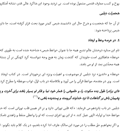
روح و کسب معارف قدسى مشغول بوده است. بى تردید وجود این شاگرد عالى قدر، نشانه آشکار
شخصیّت دیلمى
از آن جا که شخصیت و شرح حال این دانشمند شیعى کمتر مورد بحث قرار گرفته است، جا دارد 
شیعى پرداخته شود:
1. در عرصه وعظ و ارشاد
نام این ستاره درخشان عالم تشیع همه جا با عنوان «واعظ شیعى» شناخته شده است به طورى ک
«وعظ» شاهکارى است جاویدان که گذشت زمان به هیچ وجه نتوانسته گرد کهنگى بر آن بنشان
همه محدّثین بعد از او مى باشد.
«وعظ» و «اندرز» نزد دیلمى از موضوعیت و اهمیّت ویژه اى برخوردار است. در کتاب ارشاد
است. وى در مقدمه، مواعظ قرآنى را مى آورد و بلافاصله در باب اوّل، ثواب موعظه را مطرح کرده
«اى برادر! طول بده سکوت را، و خاموشى را شعار خود نما و فکر تو بسیار باشد براى آخرت و 
[11]
)
(
پشیمان باش بر گناهانت تا نزد خداوند آبرومند و پسندیده باشى.»
دیلمى در باب پانزدهم مى فرماید: «که قلبى نورانى دارد و بر اثر همین قلب نورانى است که خد
مواعظ خدا و اولیاء الهى عمل کند.» از این رو اغراق نیست که او را واعظى متعّظ و زاهدى ناسک 
و اگر بخواهیم حقّ مطلب را در مورد این سالکِ عارف ادا کرده باشیم، در یک کلام باید بگویم: 