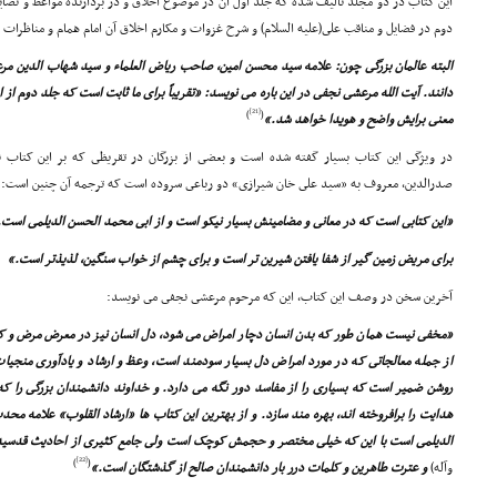
این کتاب در دو مجلّد تألیف شده که جلد اوّل آن در موضوع اخلاق و در بردارنده مواعظ و نصا
دوم در فضایل و مناقب على(علیه السلام) و شرح غزوات و مکارم اخلاق آن امام همام و مناظرات
البته عالمان بزرگى چون: علامه سید محسن امین، صاحب ریاض العلماء و سید شهاب الدین م
دانند. آیت الله مرعشى نجفى در این باره مى نویسد: «تقریباً براى ما ثابت است که جلد دوم از 
[21]
)
(
معنى برایش واضح و هویدا خواهد شد.»
در ویژگى این کتاب بسیار گفته شده است و بعضى از بزرگان در تقریظى که بر این کتاب نو
صدرالدین، معروف به «سید على خان شیرازى» دو رباعى سروده است که ترجمه آن چنین است:
«این کتابى است که در معانى و مضامینش بسیار نیکو است و از ابى محمد الحسن الدیلمى است.
براى مریض زمین گیر از شفا یافتن شیرین تر است و براى چشم از خواب سنگین، لذیذتر است.»
آخرین سخن در وصف این کتاب، این که مرحوم مرعشى نجفى مى نویسد:
«مخفى نیست همان طور که بدن انسان دچار امراض مى شود، دل انسان نیز در معرض مرض و کسا
از جمله معالجاتى که در مورد امراض دل بسیار سودمند است، وعظ و ارشاد و یادآورى منجیات
روشن ضمیر است که بسیارى را از مفاسد دور نگه مى دارد. و خداوند دانشمندان بزرگى را که د
هدایت را برافروخته اند، بهره مند سازد. و از بهترین این کتاب ها «ارشاد القلوب» علامه م
الدیلمى است با این که خیلى مختصر و حجمش کوچک است ولى جامع کثیرى از احادیث قدسیه و ر
[22]
)
(
وآله)
و عترت طاهرین و کلمات درر بار دانشمندان صالح از گذشتگان است.»