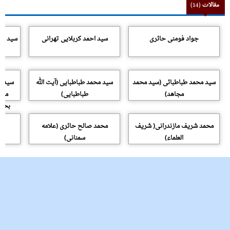
مقالات
(14)
جواد فومنی حائری
سید احمد کربلایی تهرانی
سید حس
سید محمد طباطبائی (سید محمد
سید محمد طباطبایی (آیت الله
سید م
مجاهد)
طباطبایی)
محم
بحرا
محمد شریف مازندرانی( شریف
محمد صالح حائری (علامه
م
العلماء)
سمنانی)