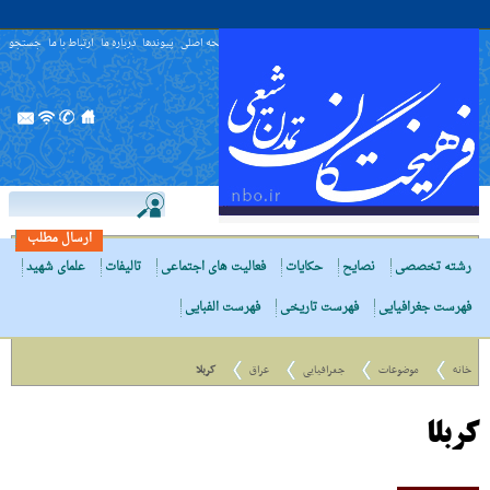
صفحه اصلی
پیوندها
درباره ما
ارتباط با ما
جستجو
ارسال مطلب
رشته تخصصی
نصایح
حکایات
فعالیت های اجتماعی
تالیفات
علمای شهید
فهرست جغرافیایی
فهرست تاریخی
فهرست الفبایی
خانه
موضوعات
جغرافیایی
عراق
کربلا
کربلا