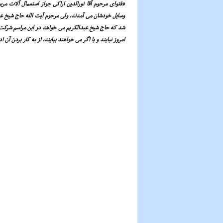
«فتواى مرحوم آقا نورالدین اراکى جواز استعمال آلات مر
وسایل خودشان مى آمدند، ولى مرحوم آیت الله حاج شیخ عبد
شد که حاج شیخ عبدالکریم مى خواهد در این مراسم شرکت کن
امروز نیایند و یا اگر مى خواهند بیایند، از به کار بردن آ