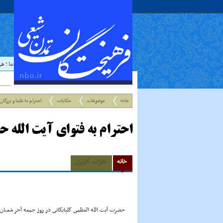
حدیث:
امام علي عليه السلام فرمودند : إذا رَأيتَ عالِما فَکُن لَهُ خادِما ؛ هر
خانه
موضوعات
حکایات
احترام به علما و بزرگان
احترام به فتواى آیت الله ح
خانه
نظرات کاربران
حضرت آیت الله العظمى گلپایگانى در روز جمعه آخر شعبان سال 1408 هـ .ق. 