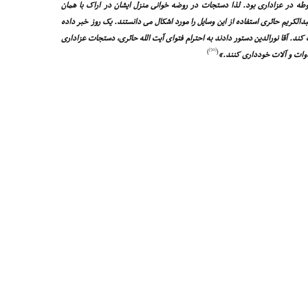
بوطه در عزادارى بود. لذا دستجات در روضه خوانى منزل ایشان در اراک با همان
الکریم حائرى استفاده از این وسایل را مورد اشکال مى دانستند. یک روز خبر داده
د. آقا نورالدین دستور دادند به احترام فتواى آیت الله حائرى، دستجات عزادارى
[50]
)
(
ن ادوات و آلات خوددارى کنند.»