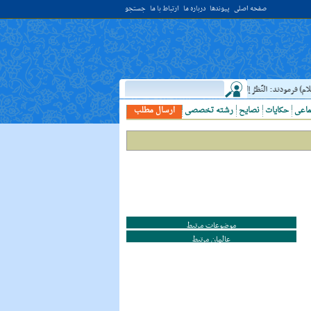
صفحه اصلی
پیوندها
درباره ما
ارتباط با ما
جستجو
) فرمودند: النَّظرُ إلي العَالِم أحبُّ إلَي الله مِن اعتکافِ سَنَهٍ فِي البَيت الحَرام؛ نگاه کردن 
ماعی
حکایات
نصایح
رشته تخصصی
ارسال مطلب
موضوعات مرتبط
عالمان مرتبط