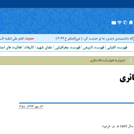
گاه دانشمندى ديدى، به او خدمت کن. ( غررالحکم ح ۴۰۴۴ )
حدیث:
امام علي (عليه السلام
فهرست الفبایی
فهرست تاریخی
فهرست جغرافیایی
علمای شهید
تالیفات
فعالیت های اجت
احترام به فتواى آیت الله حائرى
ائرى
13 مهر 1394, 13:51
فرمود: