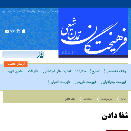
صفحه اصلی
پیوندها
درباره ما
ارتباط با ما
جستجو
ارسال مطلب
رشته تخصصی
نصایح
حکایات
فعالیت های اجتماعی
تالیفات
علمای شهید
فهرست جغرافیایی
فهرست تاریخی
فهرست الفبایی
خانه
موضوعات
حکایات
شفا دادن
شفا دادن