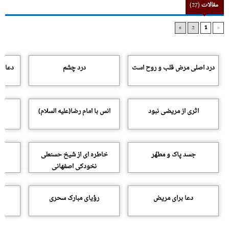
مقالات
(27)
»
2
1
«
درد اصلى مرض قلب و روح است
درد چشم
دعاها 
اثرى از مریضى نبود
انس با امام رضا(علیه السلام)
جسد پاک و مطهّر
خاطره اى از شیخ حسنعلى
نخودکى اصفهانى
دعا براى مریض
رؤیاى مبارک سحرى