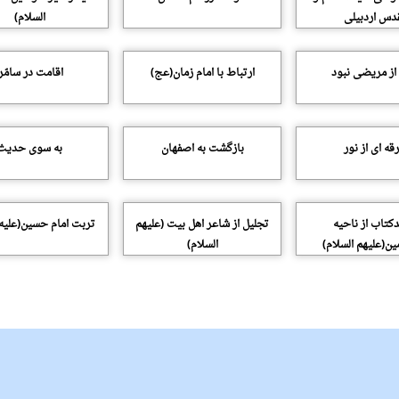
دس اردبیلى
السلام)
از مریضى نبود
ارتباط با امام زمان(عج)
اقامت در سامّرا
رقه اى از نور
بازگشت به اصفهان
به سوى حدیث
دکتاب از ناحیه
تجلیل از شاعر اهل بیت (علیهم
تربت امام حسین(علیه 
ن(علیهم السلام)
السلام)