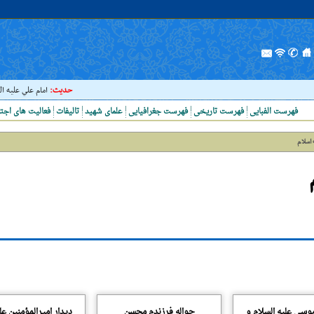
حدیث:
امام علي عليه السلام
فهرست الفبایی
فهرست تاریخی
فهرست جغرافیایی
علمای شهید
تالیفات
فعالیت های اجت
 اسلام
ى علیه السلام و
حواله فرزندم محسن
دیدار امیرالمؤمنین ع