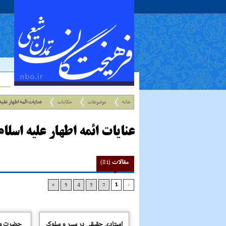
خانه
موضوعات
حکایات
عنایات ائمه اطهار علیه
عنایات ائمه اطهار علیه اسلام
مقالات
(81)
»
5
4
3
2
1
«
استادى حقیقى در سیر و سلوک
حضرت موس