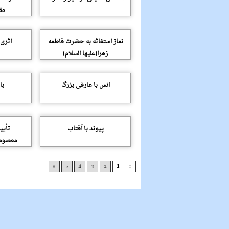
مق
نماز استغاثه به حضرت فاطمه
اثرى 
زهرا(علیها السلام)
انس با عارفى بزرگ
با
پیوند با آفتاب
تأیی
معصومی
»
5
4
3
2
1
«