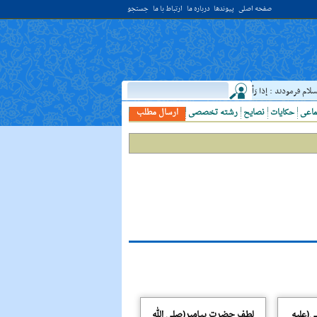
صفحه اصلی
پیوندها
درباره ما
ارتباط با ما
جستجو
 فرمودند : إذا رَأيتَ عالِما فَکُن لَهُ خادِما ؛ هرگاه دانشمندى ديدى، به او خدمت کن. ( غررالحکم ح ۴۰۴۴ )
ماعی
حکایات
نصایح
رشته تخصصی
ارسال مطلب
لى(علیه
لطف حضرت پیامبر(صلى الله