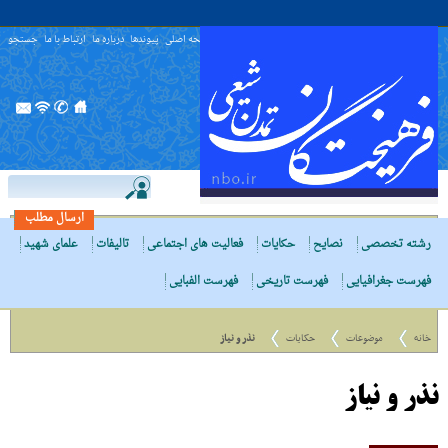
صفحه اصلی
پیوندها
درباره ما
ارتباط با ما
جستجو
ارسال مطلب
رشته تخصصی
نصایح
حکایات
فعالیت های اجتماعی
تالیفات
علمای شهید
فهرست جغرافیایی
فهرست تاریخی
فهرست الفبایی
خانه
موضوعات
حکایات
نذر و نیاز
نذر و نیاز