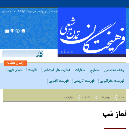
صفحه اصلی
پیوندها
درباره ما
ارتباط با ما
جستجو
ارسال مطلب
رشته تخصصی
نصایح
حکایات
فعالیت های اجتماعی
تالیفات
علمای شهید
فهرست جغرافیایی
فهرست تاریخی
فهرست الفبایی
خانه
موضوعات
حکایات
نماز شب
نماز شب