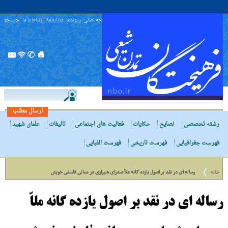
صفحه اصلی
پیوندها
درباره ما
ارتباط با ما
جستجو
ارسال مطلب
رشته تخصصی
نصایح
حکایات
فعالیت های اجتماعی
تالیفات
علمای شهید
فهرست جغرافیایی
فهرست تاریخی
فهرست الفبایی
خانه
رساله اى در نقد بر اصول یازده گانه ملاّ صدراى شیرازى در مبانى فلسفى خویش
رساله اى در نقد بر اصول یازده گانه ملاّ