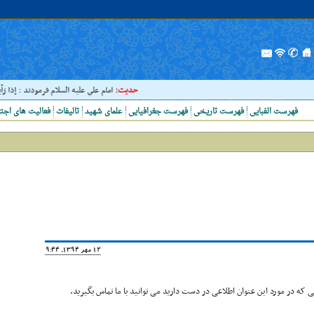
حدیث:
امام علي عليه السلام فرمودند : إذا رَأيتَ ع
فهرست الفبایی
فهرست تاریخی
فهرست جغرافیایی
علمای شهید
تالیفات
فعالیت های اجت
12 مهر 1394, 19:44
که در مورد این عنوان اطلاعی در دست دارید می توانید با ما تماس بگیرید.