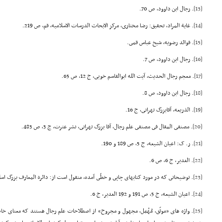
[13]
. رجال ابن داوود، ص 70.
[14]
. غایة المراد، تحقیق: رضا مختارى، مرکز الابحاث الدرسات الاسلامیه، قم، ص 219.
[15]
. فوائد رضویه، شیخ عباس قمى.
[16]
. رجال ابن داوود، ص 7.
[17]
. معجم رجال الحدیث، آیت الله ابوالقاسم خویى، ج 12، ص 65.
[18]
. رجال ابن داوود، ص 8.
[19]
. الذریعه، آقابزرگ تهرانى، ج 16.
[20]
. مصنفى المقال فى مصنفى علم رجال، آقا بزرگ تهرانى، نشر عترت، چ 3، ص 483.
[21]
. ر. ک: اعیان الشیعه، ج 5، ص 189 و 190.
[22]
. الغدیر، ج 6، ص 6.
[23]
. توضیحاتى که در مورد کتابهاى چاپى و خطّى آمده، منقول است از: دائرة المعارف بزرگ اسلامى، چ تهران، 9
[24]
. اعیان الشیعه، ج 5، ص 191 و 192 الغدیر، ج 6.
[25]
. واژه هاى «موثّق، مُهْمَل، مجهول و مجروح» از اصطلاحات علم رجال هستند که معناى خاص