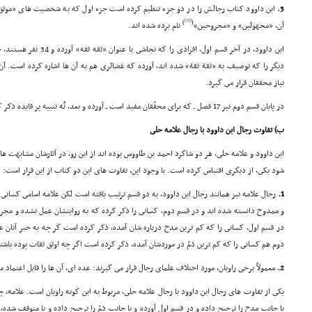
3.
ابن داوود کتاب رجالش را در دو جزء تنظیم کرده است جزء اول که به شخصیت هاى «موثق
[25]
)
(
آن، «مجهولین» و «مجروحین»
نام برده شده اند.
ابن داوود، در آخر قسم اول، اف
دیگر را که توصیف به «ثقة ثقة» شده اند، آورده که غضائرى هم به آن ها اشاره کرده است. آن
نیاز محققان قرار مى گیرد.
در پایان قسم دوم نیز 17 فصل ـ که براى محقّقان مفید است ـ آورده و بعد، نُه تنبیه پر فایده ذکر کرده است.
ب) تفاوت رجال ابن داوود با رجال علامه حلى
ابن داوود و علامه حلى، هر دو شاگرد احمد بن طاووس بوده اند از این رو، در آثارشان مشابهت
شود یکى، از دیگرى اقتباس کرده است. با وجود این، تفاوت هاى این دو کتاب از این قرار است:
1.
رجال علامه نیز همانند رجال ابن داوود، به دو قسم ترتیب یافته است لکن علامه اسامى کسانى 
و ممدوح دانسته شده اند و در قسم دوم، کسانى را ذکر کرده که به روایتشان عمل نشده و مجرو
در قسم اول، کسانى را که کم ترین مدح درباره شان آمده، ذکر کرده است گر چه به خبر آنان 
دوم هم کسانى را که کم ترین ذمّ در موردشان آمده، ذکر کرده است اگر چه اوثق ثقات بوده باشن
2.
معمولاً برخى راویان، مورد اختلاف علماى رجال قرار مى گیرند: عده اى، آن ها را قابل اعتماد 
یکى از تفاوت هاى رجال ابن داوود با رجال علامه حلى، مربوط به این گونه راویان است. علامه، چ
یا جانب مدح را ترجیح داده و در قسم اول آورده و یا جانب ذمّ را ترجیح داده و یا متوقف شده