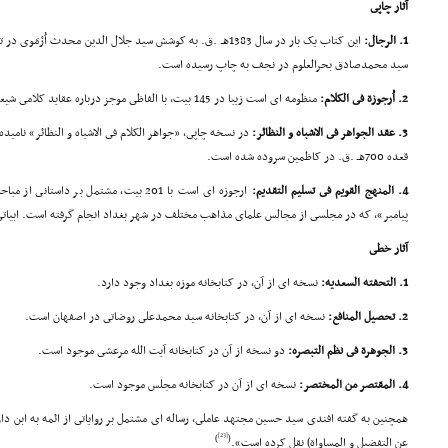
آثار چاپى
1. الرجال:
سید محمدصادق بحرالعلوم در نجف به چاپ رسیده است.
2. اُرجوزة فى الکلام:
منظومه اى است زیبا در 145 بیت، با الفاظى موجز درباره عقاید کلامى شیعه.
3. عقد الجواهر فى الاشباه و النظائر:
قعده 700هـ .ق. در کاظمین سروده شده است.
4. المنهج القویم فى تسلیم التقدیم:
ارجوزه اى است با 201 بیت، مشتمل بر داس
پیامبر»، که در مجلسى از مجالس علماى مذاهب مختلف در شهر بغداد انجام گرفته است. ابیاتى 
آثار خطى
1. التحفته السعدیه:
نسخه اى از آن، در کتابخانه موزه بغداد وجود دارد.
2. تحصیل المنافع:
نسخه اى از آن، در کتابخانه سید محمدعلى روضاتى در اصفهان است.
3. الجوهرة فى نظم التبصره:
دو نسخه از آن در کتابخانه آیت الله مرعشى موجود است.
4. المقتصر من المختصر:
نسخه اى از آن در کتابخانه مجلس موجود است.
همچنین به گفته افندى سید حسین مجتهد عاملى، رساله اى مشتمل بر روایاتى از ائمه به ابن داو
[23]
)
(
عن التفضیل و المساواة) نقل کرده است».