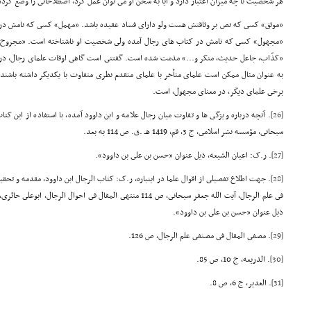
هر شخصیت تا چه میزان اعتبار دارد و آیا به سخن او مى توان عمل کرد، اصطلاحاتى را وضع کرده 
«موثق» کسى که نص بر وثاقتش هست ولو داراى فساد عقیده باشد. «مهمل» کسى که نامش در کت
«مجهول» کسى که نامش در کتاب هاى رجال آمده ولى شخصیت او ناشناخته است. «مجروح» ب
«کذّاب، جاعل حدیث، منکر و...» مذمت شده است. گفتنى است گاهى اوقات علماى رجال، در
به عنوان مثال ممکن است علماى متأخر با علماى متقدم نظرى متفاوت با یکدیگر داشته باشند. ن
برخى علماى دیگر، در معناى مجهول، است.
[26]
. آنچه درباره ویژگى ها و تفاوت میان رجال علامه و ابن داوود آمده، با استفاده از این ک
سبحانى، مؤسسه نشر اسلامى، ج 3، قم، 1419 هـ .ق. ص 114 به بعد.
[27]
. ر.ک: اعیان الشیعه، ذیل عنوان «حسن بن على بن داوود».
[28]
ذیل عنوان «حسن بن على بن داوود».
[29]
. مصفى المقال فى مصنفى علم الرجال، ص 126.
[30]
. الذریعه، ج 10، ص 85.
[31]
. الغدیر، ج 6، ص 8.