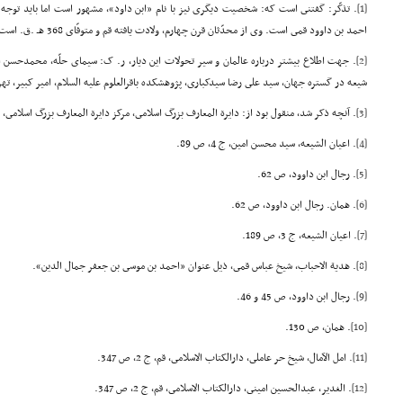
[1]
. تذکّر: گفتنى است که: شخصیت دیگرى نیز با نام «ابن داود»، مشهور است اما باید توجه
احمد بن داوود قمى است. وى از محدّثان قرن چهارم، ولادت یافته قم و متوفّاى 368 هـ .ق. است.
[2]
. جهت اطلاع بیشتر درباره عالمان و سیر تحولات این دیار، ر. ک: سیماى حلّه، محمدحسن ام
شیعه در گستره جهان، سید على رضا سیدکبارى، پژوهشکده باقرالعلوم علیه السلام، امیر کبیر، تهران، ص 321
[3]
. آنچه ذکر شد، منقول بود از: دایرة المعارف بزرگ اسلامى، مرکز دایرة المعارف بزرگ اسلامى، ج اول، تهران، 69
[4]
. اعیان الشیعه، سید محسن امین، ج 4، ص 89.
[5]
. رجال ابن داوود، ص 62.
[6]
. همان. رجال ابن داوود، ص 62.
[7]
. اعیان الشیعه، ج 3، ص 189.
[8]
. هدیة الاحباب، شیخ عباس قمى، ذیل عنوان «احمد بن موسى بن جعفر جمال الدین».
[9]
. رجال ابن داوود، ص 45 و 46.
[10]
. همان، ص 130.
[11]
. امل الآمال، شیخ حر عاملى، دارالکتاب الاسلامى، قم، ج 2، ص 347.
[12]
. الغدیر، عبدالحسین امینى، دارالکتاب الاسلامى، قم، ج 2، ص 347.