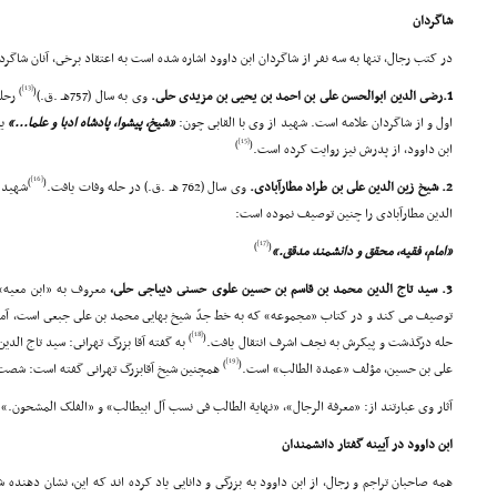
شاگردان
در کتب رجال، تنها به سه نفر از شاگردان ابن داوود اشاره شده است به اعتقاد برخى، آنان شاگردان
[13]
)
(
1.رضى الدین ابوالحسن على بن احمد بن یحیى بن مزیدى حلى.
وى به سال (757هـ .ق.)
رحلت
اول و از شاگردان علامه است. شهید از وى با القابى چون:
«شیخ، پیشوا، پادشاه ادبا و علما...»
یا
[15]
)
(
ابن داوود، از پدرش نیز روایت کرده است.
[16]
)
(
2. شیخ زین الدین على بن طراد مطارآبادى.
وى سال (762 هـ .ق.) در حله وفات یافت.
شهید ا
الدین مطارآبادى را چنین توصیف نموده است:
[17]
)
(
«امام، فقیه، محقق و دانشمند مدقق.»
3. سید تاج الدین محمد بن قاسم بن حسین علوى حسنى دیباجى حلى،
معروف به «ابن معیه»
[18]
)
(
حله درگذشت و پیکرش به نجف اشرف انتقال یافت.
به گفته آقا بزرگ تهرانى: سید تاج الدین
[19]
)
(
على بن حسین، مؤلف «عمدة الطالب» است.
همچنین شیخ آقابزرگ تهرانى گفته است: شصت
آثار وى عبارتند از: «معرفة الرجال»، «نهایة الطالب فى نسب آل ابیطالب» و «الفلک المشحون.»
ابن داوود در آیینه گفتار دانشمندان
همه صاحبان تراجم و رجال، از ابن داوود به بزرگى و دانایى یاد کرده اند که این، نشان دهنده