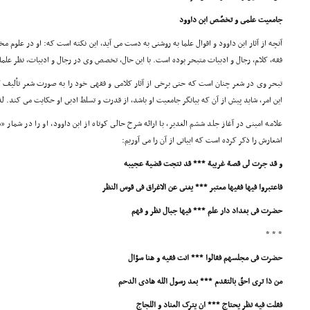
جامعیت علمى و تخصّص ابن داوود
آنچه از آثار ابن داوود و اقوال علما به روشنى به دست مى آید، این نکته است که: او در علوم
فقه، کلام، رجال و ادبیات متبحر بوده است. با این حال، تخصص وى در رجال و ادبیات، نظر علما
تبحر وى در شعر چنان است که حتى برخى از آثار کلامى و فقهى خود را به صورت شعر تألیف 
این امر، شاید پیش از آن که بیانگر جامعیت او باشد، از قدرت و تسلط ادبى او حکایت مى کند. لذا ع
علامه امینى در آغاز جلد ششم الغدیر، با ارائه شرح حالى کوتاه از ابن داوود، او را در شمار 
اشعارش را ذکر کرده است که ابیاتى از آن را مى آوریم:
و قد جرت لى قصة غریبة *** قد نتجت قضیة عجیبه
فاعتبروا فیها ففیها معتبر *** یغنى عن الاغراق فى قوس النظر
حضرت فى بغداد دار علم *** فیها جبال نظر و فهم
* * *
حضرت فى مجلسهم فقالوا *** انت فقیه و هنا سؤال
من ذا ترى احقّ بالتقدم *** بعد رسول الله هادى الدحم
فقلت فیه نظر یحتاج *** ان یترک العناد و اللجاج