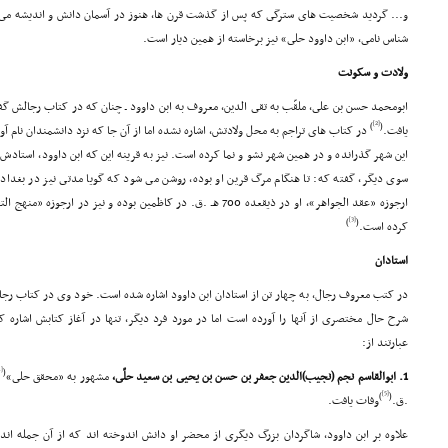
و... گردید شخصیت هاى سترگى که پس از گذشت قرن ها، هنوز در آسمان دانش و اندیشه مى 
شناس نامى، «ابن داوود حلى» نیز برخاسته از همین دیار است.
ولادت و سکونت
[2]
)
(
یافت.
در کتاب هاى تراجم به محل ولادتش، اشاره نشده اما از آن جا که نزد دانشمندان نام آور
این شهر گذرانده و در همین شهر نشو و نما کرده است. نیز به قرینه این که ابن داوود، استادش
سوى دیگر، گفته که: تا هنگام مرگ قرین او بوده، روشن مى شود که گویا مدتى نیز در بغداد
ارجوزه «عقد الجواهر»، او در ذیقعده 700 هـ .ق. در کاظمین بوده و نیز
[3]
)
(
کرده است.
استادان
در کتب معروف رجال، به چهار تن از استادان ابن داوود اشاره شده است. خود وى در کتاب رجال
شرح حال مختصرى از آنها را آورده است اما در مورد فرد دیگر، تنها در آغاز کتابش اشاره 
عبارتند از:
[4]
(
1. ابوالقاسم نجم (نجیب)الدین جعفر بن حسن بن یحیى بن سعید حلّى،
مشهور به «محقق حلى»
[5]
)
(
.ق.
وفات یافت.
علاوه بر ابن داوود، شاگردان بزرگ دیگرى از محضر او دانش اندوخته اند که از آن جمله ان