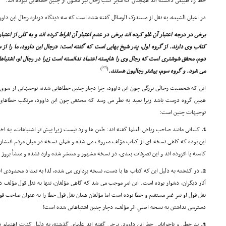
خطا را، طبیعى دانسته اند همچنان که سایر کتب رجال نیز مصون از چنین خطاهایى نبوده اند.
در اعیان الشیعه، به نقل از مستدرک الوسائل گفته شده است که سه دیدگاه درباره رجال ابن داوو
برخى در درجه اعتبار آن غلو کرده اند برخى در عدم اعتبار آن افراط کرده اند و به کلى از اعتب
کتاب وى دارند. از گروه اول، پدر شیخ بهایى است که گفته است: «رجال ابن داوود، ما را از س
دوم، محقق شوشترى است که رجال وى را شایسته اعتماد ندانسته است زیرا در رجال او، اشتباهات
[27]
)
(
مى شود. و گروه سوم، بیشتر رجالیون هستند.
این که شخصیت رجالى بزرگى چون ابن داوود، چرا دچار چنین خطاهایى شده، توجیهاتى از سوى 
همین گروه درست باشد زیرا بعید به نظر مى رسد که محققى چون ابن داوود، مرتکب خطاهاى
توجیهات چنین است:
1.
کسانى مانند صاحب ریاض العلما گفته اند: طعن ها وارد نیست زیرا بیش تر اشتباهات، به اخت
این بوده که گاهى نسخه اى از کتاب مؤلف معروف مى شده و همان نسخه در میان مردم انتشار 
کاسته یا افزوده اند و این تصرفات بعدى، در نسخه مشهور و منتشر شده وارد نشده و منشأ بروز
2.
در گذشته به دلیل این که کتاب ها با دست، نسخه بردارى مى شده، لذا به تعداد محدودى انتش
آثار دیگران، دشوار بوده است. این امر موجب مى شد که گاهى مؤلفان، تنها به نقل قول مؤلف د
نقل قول او نیز غیر مستقیم و خطا بوده است اما مؤلفان همان نقل قول خطا را به عنوان صاحب قول 
دسترسى نداشتن به نسخه اصلىِ اثر مؤلف، دچار چنین اشتباهاتى شده است!
3.
بد خطى و ناخوانایى خط ابن داوود. برخى گفته اند علماى گذشته، به دلیل کثرت اهتمام به