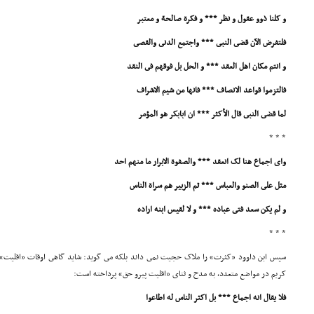
و کلنا ذوو عقول و نظر *** و فکرة صالحة و معتبر
فلتفرض الآن قضى النبى *** واجتمع الدنى والقصى
و انتم مکان اهل العقد *** و الحل بل فوقهم فى النقد
فالتزموا قواعد الانصاف *** فانها من شیم الاشراف
لما قضى النبى قال الأکثر *** ان ابابکر هو المؤمر
* * *
واى اجماع هنا لک انعقد *** والصفوة الابرار ما منهم احد
مثل على الصنو والعباس *** ثم الزبیر هم سراة الناس
و لم یکن سعد فتى عباده *** و لا لقیس ابنه اراده
* * *
سپس ابن داوود «کثرت» را ملاک حجیت نمى داند بلکه مى گوید: شاید گاهى اوقات «اقلیت» 
کریم در مواضع متعدد، به مدح و ثناى «اقلیت پیرو حق» پرداخته است:
فلا یقال انه اجماع *** بل اکثر الناس له اطاعوا