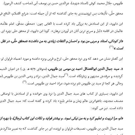
طاووس، جلال محمد کوفى (استاد شهید)، عزالدین حسن بن یوسف آبى (صاحب کشف الرموز).
محقق حلّى، تألیفات بس ارزشمندى به جاى گذاشته که از آن جمله است: شرایع الاسلام، النافع ف
ابن داوود، از این استادش به بزرگى یاد کرده است با القابى چون: «محقّق، مدقّق، امام علاّم
عالمان در اقامه دلیل و سریع ترین آنان در آوردن برهان». گویا ابن داوود، از محقق حلى بهره اى
«از کودکى، استاد و مربى من بود و احسان و التفات زیادى به من داشت» «محقق حلّى، در نقل 
[6]
)
(
است.»
این گفتار نشان مى دهد که وى نزد محقق حلى، ارج و قربى ویژه داشته و مورد اعتماد فراوان او 
2. سید جمال الدین ابوالفضائل احمد بن موسى بن طاووس،
(متوفاى 673 هـ .ق.) در اعی
[7]
)
(
گردیده و مرقدش مشهور و زیارتگاه است.
سید جمال الدین، برادر رضى الدین بن طاووس 
[8]
)
(
رجالى هر کجا از سید بن طاووس نام برده شود، مراد احمد بن طاووس است.
ابن داوود، بسیارى از کتاب هاى سید جمال الدین را نزد وى خوانده و از استادش با اوصافى 
مصنف مجتهد، باتقواترین عالم زمان و شاعر بلیغ» یاد کرده و گفته است که: سید جمال الدین، 
داده است. نیز مى گوید:
«او، مرا تربیت و تعلیم کرد و به من نیکى نمود. و بیشتر فواید و نکات این کتاب (رجال)، با بهره 
سید جمال الدین بن طاووس، تصنیفات فراوان و ارزنده اى بر جاى گذاشت که به تعبیر شاگردش 