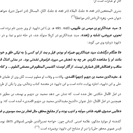
آثار او عبارت است از:
[9]
)
(
دیوان شعر، زهرة الریاض (در مواعظ)
3. سید عبدالکریم بن موسى بن طاووس،
(648 ـ 693 هـ .ق.) ابن داوود از وى چنین نام برده است:
نحوى، عروضى، نسّابه و زاهد».
سید عبدالکریم در کربلا متولد شد، در حله نشو و نما، و در
داوود درباره وى مى گوید:
«تا هنگام درگذشت سید عبدالکریم، همراه او بودم. قبل و بعد از او، کسى را به نیکى خلق و خ
مناقب و فضائلش قابل شمارش نیست. از آثار اوست: الشمس المنظوم فى مصنفى العلوم... و کتا
4. مفیدالدین محمد بن جهیم (جهم) الاسدى.
ولادت و وفات او معلوم نیست لکن وى از علماى قر
حلى و ابن داوود، اجازه روایت داده است و ابن داوود در مقدمه کتاب رجالش، وى را یکى از ط
در امل الآمال حکایتى نقل شده است که نشان مى دهد محمد بن جهیم و یوسف بن مطهر در کل
همچنین در امل الآمال، ذیل عنوان «الشیخ مفیدالدین محمد بن جهیم الاسدى» آمده است که: و
«عالمى صدوق، فقیه، شاعر، موجّه و ادیب بوده و از مشایخ محقق، مثل فخار بن معد موسوى و غ
گذشته از موارد
[12]
)
(
(پسر عموى محقق حلى) را نیز از مشایخ ابن داوود برشمرده است.