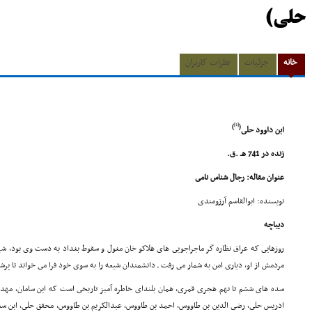
حلى)
خانه
جزئیات
نظرات کاربران
[1]
)
(
ابن داوود حلى
زنده در 741 هـ .ق.
عنوان مقاله: رجال شناس نامى
نویسنده: ابوالقاسم آرزومندى
دیباچه
روزهایى که عراق نظاره گر ماجراجویى هاى هلاکو خان مغول و سقوط بغداد به دست وى بود، شه
مردمش از او، دیارى امن به شمار مى رفت ـ دانشمندان شیعه را به سوى خود فرا مى خواند تا پرشک
سده هاى ششم تا نهم هجرى قمرى، همان بلنداى خاطره آمیز تاریخى است که این سامان، مهد پ
ادریس حلى، رضى الدین بن طاووس، احمد بن طاووس، عبدالکریم بن طاووس، محقق حلى، ابن سعی