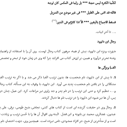
لکنّما الکثرة لیس حجة *** بل ربّما فى العکس کان اوجه
فالله قد اثنى على القلیل *** فى غیر موضع من التنزیل
[24]
)
(
فسقط الاجماع بالیقین *** الاّ اذا کابَرْتم فى الدین
ـ... تا آخر ابیات.
رجال ابن داوود
شهرت ویژه ابن داوود، بیش از همه، مرهون کتاب رجال اوست. وى آن را با استفاده از راهنم
رشته تحریر درآورد و همین، بر ارزش کتاب مى افزاید چرا که وى در زمان خود از تبحر و تخصص 
الف) ویژگى ها
1.
تا پیش از ابن داوود، نام شخصیت ها، بدون ترتیب الفبا ذکر مى شد و یا اگر به ترتیب الفب
مشکلاتى را در یافتن نام شخصیت پدید مى آورد. ابن داوود، با وقوف به این مسأله، کتاب رجا
و...، تنظیم کرد و حتى این ترتیب را در نام پدر و جد راوى نیز مراعات کرد. این عمل، چنان در 
پس، آن ها نیز شیوه ابن داوود را در ترتیب نام ها دنبال کردند.
2.
رجال وى در حقیقت گزیده اى است از کتاب هاى کشى، نجاشى، شیخ طوسى، برقى، على بن 
عبدون، غضائرى، محمد بن بابویه و ابن فضل. البته وى اقوال آن ها را با حُسن ترتیب و زیادت
است و از متأخرین از شیخ، جز افراد معدودى، نامى نبرده است. همچنین وى، جهت اختصار، نام 