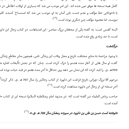
کامل همه نسخه ها موفق نمى شده اند. این امر موجب مى شد که بسیارى از اوقات اغلاطى در 
یا ناخوانایى خط مؤلف و عدم دست یابى آسان به او، موجب مى شد که استنساخ کننده، کلمه
[28]
)
(
بنویسد، اما مقصود مؤلف چیز دیگرى بوده است.
البته گفتنى است: به گفته یکى از محققان بزرگ معاصر: این اشتباهات، در کتاب رجال ابن دا
است، تا حد زیادى رفع شده است.
درگذشت
با وجود مراجعه به منابع مختلف، تاریخ و محل وفات این رجالى نامى، همچون سایر مقاطع زندگى
گفت او سال هایى از آغاز سده هشتم را درک کرده است. چنان که در بخش تألیفات اشاره شد،
700هـ .ق. را قید کرده که این نشان مى دهد وى حداقل تا آخر سده هفتم در قید حیات بوده است.
[29]
(
مرحوم آقا بزرگ تهرانى، تاریخ فراغت ابن داوود از کتاب رجالش را، سال 707 هـ .ق. ذکر کرده
[30]
)
(
آخر نسخه اى از رجال ابن داوود مشاهده کرده است.
صاحب ریاض العلماء نیز گفته است که: در مشهد امام رضا(علیه السلام) نسخه اى از کتاب «ف
آمده است:
[31]
)
(
«نوشته است حسن بن على بن داوود در سیزده رمضان سال 741 هـ .ق.».