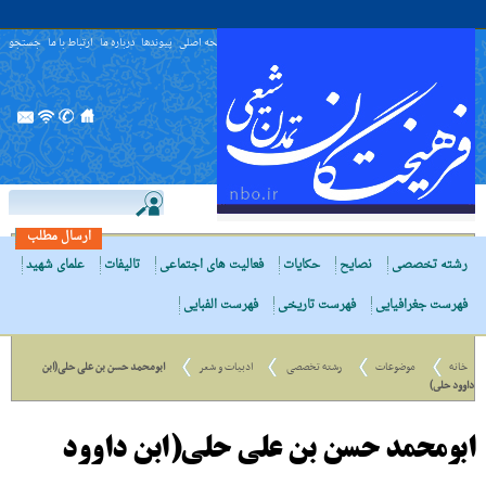
صفحه اصلی
پیوندها
درباره ما
ارتباط با ما
جستجو
ارسال مطلب
رشته تخصصی
نصایح
حکایات
فعالیت های اجتماعی
تالیفات
علمای شهید
فهرست جغرافیایی
فهرست تاریخی
فهرست الفبایی
خانه
موضوعات
رشته تخصصی
ادبیات و شعر
ابومحمد حسن بن علی حلی(ابن
داوود حلى)
ابومحمد حسن بن علی حلی(ابن داوود