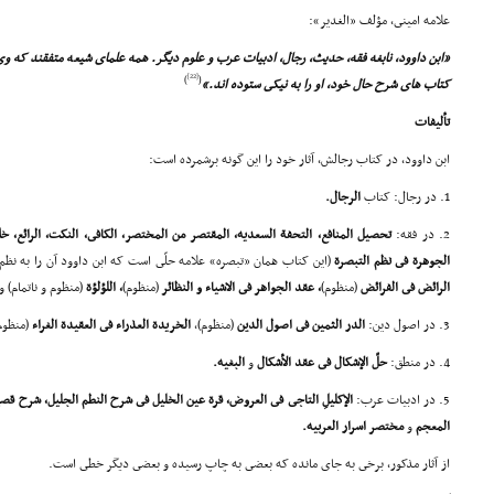
علامه امینى، مؤلف «الغدیر»:
«ابن داوود، نابغه فقه، حدیث، رجال، ادبیات عرب و علوم دیگر. همه علماى شیعه متفقند که وى،
[22]
)
(
کتاب هاى شرح حال خود، او را به نیکى ستوده اند.»
تألیفات
ابن داوود، در کتاب رجالش، آثار خود را این گونه برشمرده است:
1. در رجال: کتاب
الرجال.
2. در فقه:
تحصیل المنافع، التحفة السعدیه، المقتصر من المختصر، الکافى، النکت، الرائع، 
الجوهرة فى نظم التبصرة
(این کتاب همان «تبصره» علامه حلّى است که ابن داوود آن را به نظم
الرائض فى الفرائض
(منظوم)
، عقد الجواهر فى الاشیاء و النظائر
(منظوم)
، اللؤلؤة
(منظوم و ناتمام) و
3. در اصول دین:
الدر الثمین فى اصول الدین
(منظوم)،
الخریدة العذراء فى العقیدة الغراء
(منظوم
4. در منطق:
حلّ الإشکال فى عقد الأشکال
و
البغیه.
5. در ادبیات عرب:
الإکلیلِ التاجى فى العروض، قرة عین الخلیل فى شرح النطم الجلیل، شرح 
المعجم
و
مختصر اسرار العربیه.
از آثار مذکور، برخى به جاى مانده که بعضى به چاپ رسیده و بعضى دیگر خطى است.