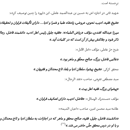
برجسته است.
شهید ثانى در اجازه اش به حسین بن عبدالصمد عاملى، ابن داوود را چنین توصیف کرده:
«شیخ، فقیه، ادیب، نحوى، عروضى، پادشاه علما و شعرا و ادبا... داراى تألیفات فراوان و تحقیقات
میرزا عبدالله افندى، مؤلف «ریاض العلماء»: «فقیه جلیل رئیس اهل ادب، دانشمند فاضل، رجا
ذکر شود و جلالتش بیش از آن است که در کلمات آید.»
شیخ حرّ عاملى، مؤلف «امل الآمل»:
«عالمى فاضل، بزرگ، صالح، محقّق و ماهر بود.»
محقق کرکى:
«شیخ، پیشوا، سلطان ادبا و بلغا، تاج محدثان و فقیهان.»
سید مصطفى تفرشى، صاحب «نقد الرجال»:
«پیشواى بزرگ، فقیه اهل بیت.»
مؤلف «مستدرک الوسائل»:
«فاضل، ادیب، داراى تصانیف فراوان.»
علامه سید محسن امین، صاحب «اعیان الشیعه»:
«دانشمند فاضل، جلیل، فقیه، صالح، محقق و ماهر که در اجازات، به سلطان ادبا و تاج محدثان 
[21]
)
(
و با او در درس محقق حلّى حاضر مى شد.»