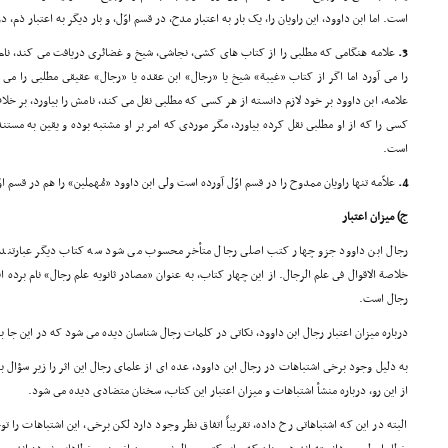
است. اما ابن داوود، این راویان را، یک بار به اعتبار مدح، در قسم اوّل، و بار دیگر به اعتبار ذم
3.
علامه هنگامى که مطلبى را از کتاب هاى کشى، نجاشى، شیخ و غضائرى دریافت مى کند، نام 
را مى آورد اما اگر از کتاب «غیبة» شیخ یا «رجال» ابن عقده یا «رجال» عقیقى مطلبى را مى آ
علامه، ابن داوود بر خود لازم دانسته از هر کسى که مطلبى نقل مى کند، نامش را بیاورد، بر خلاف
کسى را که از او مطلبى نقل کرده بیاورد، مگر موردى که امر بر او مشتبه بوده و یقین به مست
است.
4.
علاّمه تنها راویان ممدوح را در قسم اوّل آورده است ولى ابن داوود «مُهملین» را هم در قسم ا
ج) میزان اعتبار
رجال ابن داوود جزو چهار کتب اصلى رجال متأخر محسوب مى شود سه کتاب دیگر عبارتند از
خلاصة الاقوال فى علم الرجال. از این چهار کتاب، به عنوان «مصادر ثانویه علم رجال» نام برده ان
رجال است.
درباره میزان اعتبار رجال ابن داوود، نکاتى در کلمات رجال شناسان دیده مى شود که در این جا به
به دلیل وجود برخى اشتباهات در رجال ابن داوود، عده اى از علماى رجال این اثر را زیر سؤال بر
از این رو، درباره منشأ اشتباهات و میزان اعتبار این کتاب، سخنان متضادى دیده مى شود.
البته در این که اشتباهاتى رخ داده، تقریباً اتفاق نظر وجود دارد لکن برخى، این اشتباهات را ت