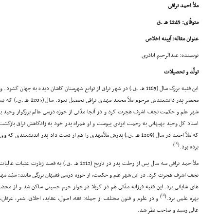
ملاّ احمد نراقى
متوفّاى: 1245 هـ .ق
عنوان مقاله: آیینه اخلاص
نویسنده: عبدالرحیم اباذرى
تولّد و تحصیلات
این فقیه بزرگ سال (1185 هـ .ق.) در شهر نراق از توابع شهرستان کاشان دیده به جه
محضر پدر دانشمندش مرحوم ملاّ
شهر علم و حکمت نجف اشرف هجرت کرد و در آنجا مدّتى از حوزه درسى عالم بزرگوار وحید بهبه
استاد کل وحید بهبهانى به رحمت ایزدى پیوست و او همراه پدر خود به زادگاهش نراق بازگشت
که ملاّ احمد در سال (1209 هـ .ق.) پدرش ملاّمهدى را هم از دست داد پدر اندیشم
[1]
)
(
برده بود.
ملاّاحمد نراقى سه سال پس از رحلت پدر در تاریخ (1212 هـ .ق.)
نجف اشرف هجرت کرد. در این شهر علم و حکمت، از حوزه درسى فقیهان بزرگى مانند: سیّد مهد
هاى شایانى برد. این فقیه فرزانه مدّتى هم در کربلا در جوار حرم حسینى ساکن شد و از محضر
[2]
)
(
بهره علمى برد.
و در علوم و فنون مختلف از جمله: فقه، اصول، عقاید، اخلاق، شعر، عرفان
عالى رسید و صاحب نظر شد.