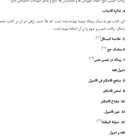
زکات، خمس، حج، جهاد، خوردنى ها و آشامیدنى ها، ذبح و شکار حیوانات اختصاص دارد.
4. تذکرة الاحباب.
این کتاب هم به سبک رساله عملیه نوشته شده است که ملاّ احمد نراقى در آن بر کتاب «تح
مسائل: زکات، خمس و صوم را بر آن اضافه نموده است.
[36]
)
(
5. خلاصة المسائل
[37]
)
(
6.مناسک حج
.
[38]
)
(
7. رساله در عصیر عنبى
اصول فقه
8. مناهج الاحکام فى الاصول.
9. اساس الاحکام.
10. مفتاح الاحکام.
11. عین الاصول.
[39]
)
(
12. حجیّة المظنة
فقه و اصول