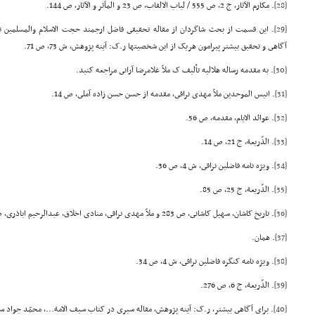
[28]
. مکارم الآثار، ج 2، ص 555 / لباب الالقاب، ص 23 و المآثر و الآثار، ص 144.
[29]
. این قسمت از بحث شاگردان از مقاله تحقیقى فاضل ارجمند حجت الاسلام والمسلمین نا
آگاهى و تحقیق بیشتر پیرامون هریک از این شخصیتها ر.ک: آینه پژوهش، ش 73، ص 71.
[30]
. به مقدمه رساله هلالیه تألیف ک ملاّ غلامرضا آرانى مراجعه کنید.
[31]
. انیس الموحدین ملاّ مهدى نراقى، مقدمه از حسن حسن زاده آملى، ص 14.
[32]
. عوائد الایام، مقدمه، ص 56.
[33]
. الذّریعة، ج 21، ص 14.
[34]
. ویژه نامه فاضلین نراقى، ش 4، ص 36.
[35]
. الذّریعة، ج 25، ص 85.
[36]
. تاریخ کاشان، سهیل کاشانى، ص 283 و ملاّ مهدى نراقى، منادى اخلاق، عبدالرحیم اباذرى، ص 91.
[37]
. همان.
[38]
. ویژه نامه کنگره فاضلین نراقى، ش 4، ص 34.
[39]
. الذّریعة، ج 6، ص 276.
[40]
. براى آگاهى بیشتر، ر.ک: آینه پژوهش، مقاله سیرى در کتاب سیف الامة...، محمّد جواد سلمان