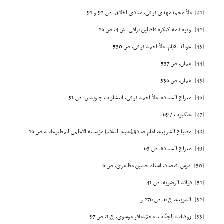
[41]
. ملاّ محمدمهدى نراقى، منادى اخلاق، ص 92 و 91.
[42]
. ویژه نامه کنگره فاضلین نراقى، ش 4، ص 26.
[43]
. عوائد الایام، ملاّ احمد نراقى، ص 530.
[44]
. همان، ص 537.
[45]
. همان، ص 536.
[46]
. معراج السعاده، ملاّ احمد نراقى، انتشارات جاویدان، ص 51.
[47]
. عنکبوت / 69.
[48]
. مصباح الشریعة، امام صادق(علیه السلام) مؤسسه الاعلمى للمطبوعات، ص 16.
[49]
. معراج السعادة، ص 63.
[50]
. درس اقتصاد، استاد حسین مظاهرى، ص 6.
[51]
. فوائد الرضویة، ص 41.
[52]
. الذریعه، ج 6، ص 276 و... .
[53]
. روضات الجنّات، محمّدباقر موسوى، ج 1، ص 97.