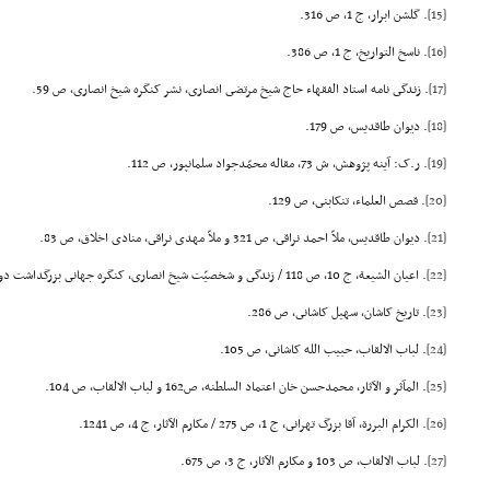
[15]
. گلشن ابرار، ج 1، ص 316.
[16]
. ناسخ التواریخ، ج 1، ص 386.
[17]
. زندگى نامه استاد الفقهاء حاج شیخ مرتضى انصارى، نشر کنگره شیخ انصارى، ص 59.
[18]
. دیوان طاقدیس، ص 179.
[19]
. ر.ک: آینه پژوهش، ش 73، مقاله محمّدجواد سلمانپور، ص 112.
[20]
. قصص العلماء، تنکابنى، ص 129.
[21]
. دیوان طاقدیس، ملاّ احمد نراقى، ص 321 و ملاّ مهدى نراقى، منادى اخلاق، ص 83.
[22]
. اعیان الشیعة، ج 10، ص 118 / زندگى و شخصیّت شیخ انصارى، کنگره جهانى بزرگداشت دویستمین سالگرد، ص 179.
[23]
. تاریخ کاشان، سهیل کاشانى، ص 286.
[24]
. لباب الالقاب، حبیب الله کاشانى، ص 105.
[25]
. المآثر و الآثار، محمدحسن خان اعتماد السلطنه، ص162 و لباب الالقاب، ص 104.
[26]
. الکرام البررة، آقا بزرگ تهرانى، ج 1، ص 275 / مکارم الآثار، ج 4، ص 1241.
[27]
. لباب الالقاب، ص 103 و مکارم الآثار، ج 3، ص 675.