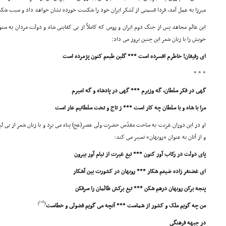
میرزا به عمل آمد، فردا قسمتى از لشکر ایران خود را شکست خورده نشان خواهد داد و سبب شک
این عالم مجاهد پس از جنگ دوم ایران و روس که کاملاً از بى کفایتى شاه و دولت مردان به ستو
خویش را با زبان شعر این چنین بروز مى داد:
اى رفیقان! خاطرم افسرده است *** گلبن طبعم کنون پژمرده است
* * *
گهى در فکر سلطان، گه وزیرم *** گهى در پادشاه و گه امیرم
مرا با شاه و با سلطان چه کار است *** ز تاج و تخت سلطانیم عار است
او در این دوران غربت به ساحت مقدّس حضرت ولى عصر(عج) پناه مى برد و با زبان شعر از بى 
و از آنان به عنوان «روبهان» تعبیر مى کند:
پاى دولت در رکاب آور کنون *** تیغ غیرت از نیام آور بیرون
اى غضنفر زاده ضیغم شکار *** روبهان در کشورت بین آشکار
پنجه برکن روبهان درهم شکن *** تیغ برکش ظالمان را سرفکن
[18]
)
(
من چه گویم ملک و کشور از شماست *** آنچه مى گویم فضولى و خطاست
در جبهه فرهنگى