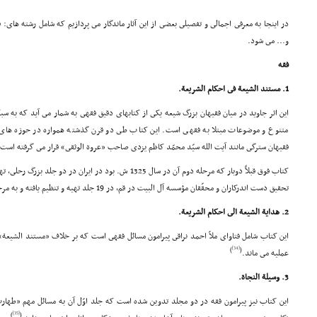
در اینجا به معرفى اجمالى و تفصیلى بعضى از این آثار ماندگار مى پردازیم که شامل رشته هاى:
و... مى شود.
فقه
1. مستند الشیعة فى احکام الشریعة.
این اثر جاوید در میان فقیهان بزرگ شیعه یکى از کتابهاى دقیق فقهى به شمار مى آید که به سب
متنوع و موضوعات مبتلا به فقهى است. این کتاب طى دو قرن گذشته همواره در حوزه هاى علمی
فقیهان سترگى مانند آیت الله سیّد محمّد کاظم یزدى صاحب «عروة الوثقى» قرار مى گرفته است.
کتاب فوق قبلاً دوبار که مرحله دوم آن در سال 1325 ش. بود در ایران در دو جلد بزرگ رحلى، تهیه، تنظیم و چاپ شده است.
تحقیق دست اندرکاران و محقّقان مؤسسه آل البیت در قم، در 19 جلد تهیه و تنظیم یافته و به مرحله چاپ رسیده است.
2. هدایة الشیعة الى احکام الشریعة.
این کتاب شامل فتاواى ملاّ احمد نراقى پیرامون مسائل فقهى است که بر خلاف «مستند الشیعة» 
[34]
)
(
عملیه مى ماند.
3. وسیلة النجاة.
این کتاب نیز پیرامون فقه در دو مجلد تدوین شده است که جلد اوّل آن به مسائل مهم «طهارت
[35]
)
(