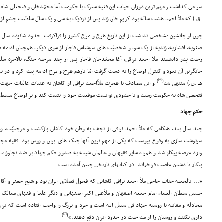
.ق.) که ملاّ احمد هشت ساله بود کریم خان زند پس از نزدیک به سى و یک سال سلطنت چشم از
چون او جانشین مشخصى نداشت از این تاریخ هرج و مرج کشور را فراگرفت. حدود شانزده سال 
رحلت پدر دانشمند ملاّ احمد نراقى، آغا محمّدخان قاجار پس از چند مرحله جنگ، بالاخره سلس
[6]
)
(
هـ .ق.) منتهى شد
فتحعلى شاه به حکومت رسید و تا حدودى توانست موقعیت خود را تثبیت کند و بر اوضاع مسلط 
حکم جهاد
چند سال بعد، هنگامى که ملاّ احمد نراقى از نجف به وطن خود کاشان بازگشت و مرجعیّت، 
سرنوشت سازى به وقوع پیوست که یکى از مهم ترین آنها جنگ هاى ایران و روس بود. فقیه مجاهد
وارد عرصه پیکار شد و همراه سایر فقیهان و عالمان شیعه به صدور حکم جهاد بر ضد تجاوزات د
پیکار با دشمن غاصب فراخواند. در کتابهاى تاریخى چنین آمده است:
«... بالجمله جناب حاجى ملاّ احمد نراقى کاشانى که فحول فضلاى ایران بود و شیخ جعفر و آقا س
حسین سلطان العلماء امام جمعه اصفهان و ملاّعلى اکبر اصفهانى و دیگر علما و فقهاى ممالک
مجادله و مقاتله با روسیه جهاد فى سبیل الله است و خرد و بزرگ را واجب افتاده است که بر
[7]
)
(
دارى نکنند و روسیان را از مداخلت در حدود ایران دفع دهند.»