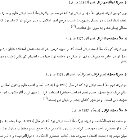
3. میرزا ابوالقاسم نراقى
(متوفّا 1256 هـ .ق.)
وى دومین فرزند پدرش ملاّ مهدى نراقى بود که در محضر برادرش ملاّ احمد نراقى علوم و معارف 
زهد، تقوا، فضل، و وارستگى شهرت داشت و مرجع امور اسلامى و دینى مردم در کاشان بود که
[25]
)
(
مدائن بیمار شد و به سوى حقّ شتافت.
4. ملاّ محمّدجواد نراقى
(متوفّاى 1278 هـ .ق.)
وى فرزند کوچک ملاّ احمد نراقى است که از حوزه درسى پدر اندیشمندش استفاده شایان برد 
اصل ارزشى «امر به معروف و نهى از منکر» و «اقامه نماز جماعت» اهتمام کم نظیر داشت و مورد 
[26]
)
(
5. میرزا محمّد نصیر نراقى
، نصیرالدّین. (متوفّاى 1273 هـ .ق.)
او فرزند دوم ملاّ احمد نراقى بود که در سال (1219 ق.) به دنیا آمد 
عالم بزرگ شیخ محمّد حسن نجفى(صاحب جواهر) استفاده کرد. از مهم ترین آثار مکتوب این 
[27]
)
(
شهید ثانى است. او در شهر کاشان چشم از جهان فرو بست.
6. ملاّ محمّد نراقى
. (متوفّاى 1397 هـ .ق.)
او ملقب به عبدالصّاحب و فرزند بزرگ ملاّ
آید و از محضرش اجازه دریافت کرده است. وى علاوه بر اینکه جامع علوم معقول و منقول بود، 
میان مردم به «حجت الاسلام» معروف شد. کتاب «مشارق الاحکام»، «انوارالتوحید» و «المراصد»