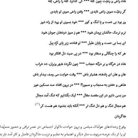
شاه راعى و رعیّت چون گله *** کى گذارد گله را راعى، یَله
گر رعیّت سوى راعى نایدى *** رفتن راعى سوى او بایدى
ور بود بى دست و پا لنگ و کور *** خود بسوى او رود از راه دور
نرم نرمک حالشان پرسان شود *** هم ز سوز دردشان جویان شود
اى بسا بى دست و پایان علیل *** او فتاده، زیر پاى نَرَّه پیل
هر که را چنگالى و منقار بود *** در پى صید دل افکار بود
شاه در خرگاه و بر درگه حجاب *** چون نگردد شهر ویران، ده خراب
هان و هان اى پادشه، هشیار باش *** وقت خوابت مى رسد، بیدار باش
شاهى و خفتن به سنجاب و سمور؟! *** در برون افتاد صد مسکین عور
من بسى دارم در این مقصد مقال *** لیک بگذارم که تنگ آمد مجال
[21]
)
(
هم مجال تنگ و هم دل تنگ تر *** آنکه باید بشنود هم هست کر
شاگردان
وقوع رخدادهاى هولناک سیاسى و بروز حوادث ناگوار اجتماعى در عصر نراقى و حضور متعهّدا
او را از یک عرصه سرنوشت ساز دیگر و اهتمام به تعلیم و تربیت شاگردان فاضل و کار آمد باز بد