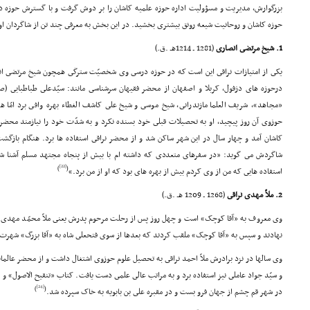
بزرگوارش، مدیریت و مسؤولیت اداره حوزه علمیه کاشان را بر دوش گرفت و با گسترش حوزه
حوزه کاشان و روحانیت شیعه رونق بیشترى بخشید. در این بخش به معرفى چند تن از شاگردان او 
1. شیخ مرتضى انصارى
(1281 ـ 1214هـ .ق.)
یکى از امتیازات نراقى این است که در حوزه درسى وى شخصیّت سترگى همچون شیخ مرتضى انص
درحوزه هاى دزفول، کربلا و اصفهان از محضر فقیهان سرشناسى مانند: سیّدعلى طباطبایى (
«مجاهد»، شریف العلما مازندرانى، شیخ موسى و شیخ على کاشف الغطاء بهره وافى برد امّا هنگ
حوزوى آن روز پیچید، او به تحصیلات قبلى خود بسنده نکرد و به شدّت خود را نیازمند محضر ع
کاشان آمد و چهار سال در این شهر ساکن شد و از محضر نراقى استفاده ها برد. هنگام بازگشت 
شاگردش مى گوید: «در سفرهاى متعددى که داشته ام با بیش از پنجاه مجتهد مسلم آشنا شدم ا
[22]
)
(
استفاده هایى که من از وى کردم بیش از بهره هاى بود که او از من برد.»
2. ملاّ مهدى نراقى
(1268 ـ 1209 هـ .ق.)
وى معروف به «آقا کوچک» است و چهل روز پس از رحلت مرحوم پدرش یعنى ملاّ محمّد مهدى نراق
نهادند و سپس به «آقا کوچک» ملقب کردند که بعدها از سوى فتحعلى شاه به «آقا بزرگ» شهرت 
وى سالها در نزد برادرش ملاّ احمد نراقى به تحصیل علوم حوزوى اشتغال داشت و از محضر عالم
و سیّد جواد عاملى نیز استفاده برد و به مراتب عالى علمى دست یافت. کتاب «تنقیح الاصول» و «ا
[24]
)
(
در شهر قم چشم از جهان فرو بست و در مقبره على بن بابویه به خاک سپرده شد.