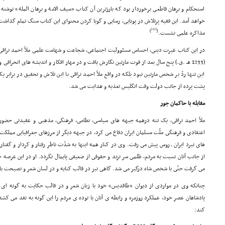
استحکام و برهان قاطعى برخوردار بود که بارزترین آن کتاب «سیف الامة و برهان الملة» نوشته 
خواهد آمد. این فقیه پرتلاش در پویایى، رسایى و گویا کردن محتواى این کتاب سنگ تمام گذاشت 
[20]
)
(
مذاکره علمى نشست.
در این کتاب غیرت دینى، احساس مسئوولیت اجتماعى، شجاعت و شهامت علمى ملاّ احمد نراقى
(1233 هـ .ق.) پنج سال بعد از فوت مارتین نگارش یافت و در مهار افکار و اندیشه هاى انحراف
این تنها ردّ بر شخص مارتین نبود بلکه در واقع ملاّ احمد نراقى با این تلاش و تحقیق در برابر
پشت پرده از جانب دولت وقت انگلیس تغذیه و هدایت مى شد.
مقابله با حاکمان جور
ملاّ احمد نراقى، یک تنه درهمه جبهه هاى سیاسى، نظامى، فرهنگى، مذهبى و عقیدتى حضور 
اعتقادى و فرهنگى ملّت مسلمان ایران دفاع مى کرد، در جبهه دیگر از مرزهاى جغرافیایى مملک
هاى نبرد ایران ـ روس پیش مى رفت. وى در کنار همه اینها به شدّت ناظر رفتار و کردار و گفتا
از جانب آنان نسبت به مردم، ظلمى سر نزند و حقوقى از ضعیفى پایمال نگردد. او در این عرصه
مى گرفت حتّى با شخص شاه درگیر مى شد. گاهى نیز در قالب کنایه و در لسان شعر و نصیحت ب
چنانکه وى در مواردى از دیوان «طاقدیس» خود با زبان شعر و در قالب حکایت به گونه ا
پادشاهان عصر خود، عملکرد روزمره و رابطه ى آنان با توده ى مردم را این گونه به نقد مى کشد
کند: