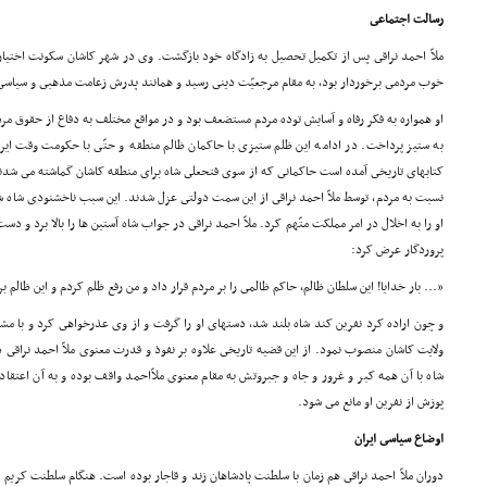
رسالت اجتماعى
ملاّ احمد نراقى پس از تکمیل تحصیل به زادگاه خود بازگشت. وى در شهر کاشان سکونت اختیا
خوب مردمى برخوردار بود، به مقام مرجعیّت دینى رسید و همانند پدرش زعامت مذهبى و سیاسى 
او همواره به فکر رفاه و آسایش توده مردم مستضعف بود و در مواقع مختلف به دفاع از حقوق مر
به ستیز پرداخت. در ادامه این ظلم ستیزى با حاکمان ظالم منطقه و حتّى با حکومت وقت ایرا
کتابهاى تاریخى آمده است حاکمانى که از سوى فتحعلى شاه براى منطقه کاشان گماشته مى شدند چ
نسبت به مردم، توسط ملاّ احمد نراقى از این سمت دولتى عزل شدند. این سبب ناخشنودى شاه شد. ب
او را به اخلال در امر مملکت متّهم کرد. ملاّ احمد نراقى در جواب شاه آستین ها را بالا برد و
پروردگار عرض کرد:
«... بار خدایا! این سلطان ظالم، حاکم ظالمى را بر مردم قرار داد و من رفع ظلم کردم و این ظالم
و چون اراده کرد نفرین کند شاه بلند شد، دستهاى او را گرفت و از وى عذرخواهى کرد و با مشور
ولایت کاشان منصوب نمود. از این قضیه تاریخى علاوه بر نفوذ و قدرت معنوى ملاّ احمد نراقى 
شاه با آن همه کبر و غرور و جاه و جبروتش به مقام معنوى ملاّاحمد واقف بوده و به آن اعتقا
پوزش از نفرین او مانع مى شود.
اوضاع سیاسى ایران
دوران ملاّ احمد نراقى هم زمان با سلطنت پادشاهان زند و قاجار بوده است. هنگام سلطنت کریم خ