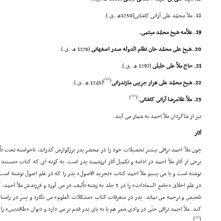
18. ملاّ محمّد على آرانى کاشانى(1250هـ .ق.).
19. علاّمه شیخ محمّد میثمى.
20. شیخ على محمّد خان نظام الدوله صدر اصفهانى
(1276 هـ .ق.).
21. حاج ملاّ على خلیلى
(1297 هـ .ق.).
[29]
)
(
22. شیخ محمّد على هزار جریبى مازندرانى
(1245 هـ .ق.).
[30]
)
(
23. ملاّ غلامرضا آرانى کاشانى
.
نیز از شاگردان ملاّ احمد به شمار مى آیند.
آثار
چون ملاّ احمد نراقى بیشتر تحصیلات خود را در محضر پدر بزرگوارش گذراند، ناخواسته تحت تأثی
برخى از آثار ملاّ احمد در ادامه و تکمیل آثار ارزشمند پدر است. به گونه اى که کتاب «مستند
در علم اخلاق «جامع السعادات» را در 3 جلد به رشته تألیف در مى آورد و ف
تلخیص و ترجمه مى نماید. پدر در متفرقات کتاب «مشکلات العلوم» مى نگارد و پسر در راستاى 
کند. ملاّ احمد نراقى حتّى در وادى شعر هم پا به پاى پدر قدم بر مى دارد و دیوان «طاقدیس» 
[31]
)
(