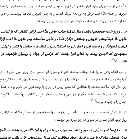
عدّه اى از دانشوران وارد ایران شد و در تهران جلوس کرد و همه عالمان برجسته ایران را به ت
شهرها از جمله ملاّ احمد نراقى به این ندا، لبیک گفتند و به جمع فقیهان مجاهد پیوستند. و حتّ
که از نزدیک این رخداد را تعقیب کرده، در این باره چنین مى نویسد:
«... و روز شنبه هیجدهم (ذیقعده سال 1241) جناب حاجى ملاّ احمد نراقى 
حاجى ملاّ عبدالوهاب قزوینى و جماعتى دیگراز علماء و حاجى ملاّمحمّد پسر حاجى ملاّ احمد (نراق
تمامت شاهزادگان و قاطبه امرا و اعیان نیز به استقبال بیرون شتافتند و جنابش را تکبیر و تهلی
مجتهدین که انجمن بودند به اتّفاق فتوا راندند که هرکس از جهاد با روسیان بازنشیند از 
[12]
)
(
باشد...»
جالب اینکه وقتى میرزا عبدالوهاب معتمد الدوله و میرزا ابوالحسن خان، وزیر امور خارجه با 
آنها پیامهایى دادند و نوشتند که: «همانا شما را در عقیدت و کیش خود فتورى است و اگر نه چگ
این حال آنها ساکت شدند. یا هنگامى که سفیر روس در ایران با ترفندهایى در تکاپو بود تا علما را
کردند که: «در شریعت ما با کفّار از در مهر و حفاوت سخن کردن گناهى بزرگ باشد. اگرچه ر
[13]
)
(
ایشان را واجب دانیم.»
در نقل دیگر آمده است که معتمدالدوله این درخواست را به خصوص از محضر ملاّ احمد نراقى کر
ژول بونو، ایران شناس فرانسوى در این مورد مى نویسد:
«... حاج ملاّ احمد نراقى که مرجع تقلید محسوب مى شد و او را آیت الله مى خواندند به اتّفا
دربار فتحعلى شاه که با صدور فرمان جهاد مخالفت کرد، میرزا عبدالوهاب خان، ملقب به معتمدا