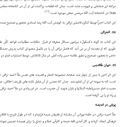
مراغه اى شناسایى و فهرست شده است. چنان که قطعات پراکنده اى از آن در کتابخانه مجلس 
[42]
)
(
7146 در کتابخانه آیت الله مرعشى نجفى موجود است.
این کتاب اخیراً توسط کنگره فاضلین نراقى به کوشش آیت الله رضا استادى تحقیق و تصحیح شده 
20. الخزائن.
این کتاب به گونه «کشکول» پیرامون مسائل متفرقه از قبیل: حکایات، مطایبات، قواعد کلّى عل
طورى که از مقدمه آن بر مى آید که فاضل نراقى آن را در تکمیل محتواى کتاب پدرش «مشکلات
حاضر با تحقیق، تصحیح و تعلیق علامه حسن زاده آملى در سال 1378ش. توسط انتشارات قیام در قم به زیور طبع آراسته شده است.
21. دیوان طاقدیس.
این اثر ادبى با بیش از چهار صد صفحه، مجموعه اشعار و قصیده هاى نفیس ملاّ احمد نراقى در
است که به نمونه اى از آن اشاره شد. چنان که بخشى از آن شامل نکته هاى ظریف اخلاقى، 
مصیبت امام حسین(علیه السلام) و یاران شهید آن حضرت است. در این وادى نیز ملاّ احمد نراقى
و راه او را پى گرفته است.
پویایى در اندیشه
ملاّ احمد نراقى در حلقه نورانى آن سلسله از فقیهان شیعه قراردارد که در طول تاریخ با افکار
فرهنگى ایجاد کردند و کار آمدى فقه شیعه و کارآیى اسلام و تشیّع را براى همیشه تضمین نمودن