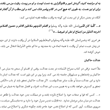
به او مراجعه کنید، گردش امور و قانونگزارى به دست اوست و او سر پرست رعیّت من مى باشد، هر 
براى او نیز هست. به طورى که هیچ کس در کلام پیامبر شک نمى کند و این مطلب از آن گفتار فو
آنگاه در بخش دیگر از این بحث این گونه به ولایت مطلقه فقیه اشاره مى کند:
«... کُلّما کان للنّبى
(صلى الله علیه وآله وسلم)
و الامام الذینهم سلاطین الانام و حصون الاسلام، ف
[45]
)
(
اخرجه الدلیل من اجماع او نصّ او غیرهما...»
هر امرى که پیامبر(صلى الله علیه وآله وسلم) و ائمه(علیهم السلام) در آن ولایت دارند از این 
در زمان غیبت تمام آن ولایت با همه ابعادش، به مجتهد و حاکم جامع الشّرایط انتقال مى یابد،
دوش گرفته اند.
عدالت حاکمان
ملاّ احمد نراقى در کتاب معراج السّعاده در بحث عدالت، وقتى از اقسام آن سخن به میان مى آ
حاکمان و پادشاهان و مسئوولان جامعه یاد مى کند، زیرا وى بر این باور است که عدالت اینان ب
دارد و این عدالت منشأ و علّت سایر عدالتهاست. اگر عدالت حاکمان تحقق یابد از باب «النّاس
تحقق و گسترش خواهد یافت و به همین سبب این عدالت، اشرف و افضل عدالتها به شمار مى آید. 
«... کسى که قوا و صفات خود را اصلاح نکرده باشد و در مملکت بدن خود عدالت را ظاهر ننمو
عدالت در میان سایر مردمان ندارد. نه قابلیّت تدبیر منزل خود را دارد و نه شایستگى سیاست 
سرورى مملکت. آرى کسى که از اصلاح نفس خود عاجز باشد چگونه دیگرى را اصلاح مى نماید و 