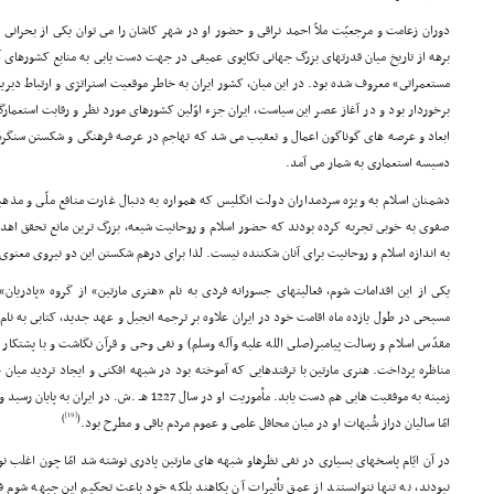
دوران زعامت و مرجعیّت ملاّ احمد نراقى و حضور او در شهر کاشان را مى توان یکى از بحرانى ت
برهه از تاریخ میان قدرتهاى بزرگ جهانى تکاپوى عمیقى در جهت دست یابى به منابع کشورهاى آ
مستعمراتى» معروف شده بود. در این میان، کشور ایران به خاطر موقعیت استراتژى و ارتباط دیری
برخوردار بود و در آغاز عصر این سیاست، ایران جزء اوّلین کشورهاى مورد نظر و رقابت استعمار
ابعاد و عرصه هاى گوناگون اعمال و تعقیب مى شد که تهاجم در عرصه فرهنگى و شکستن سنگرهاى 
دسیسه استعمارى به شمار مى آمد.
دشمنان اسلام به ویژه سردمداران دولت انگلیس که همواره به دنبال غارت منافع ملّى و مذه
صفوى به خوبى تجربه کرده بودند که حضور اسلام و روحانیت شیعه، بزرگ ترین مانع تحقق اهد
به اندازه اسلام و روحانیت براى آنان شکننده نیست. لذا براى درهم شکستن این دو نیروى معنوى
یکى از این اقدامات شوم، فعالیتهاى جسورانه فردى به نام «هنرى مارتین» از گروه «پادریان» 
مسیحى در طول یازده ماه اقامت خود در ایران علاوه بر ترجمه انجیل و عهد جدید، کتابى به نام 
مقدّس اسلام و رسالت پیامبر(صلى الله علیه وآله وسلم) و نفى وحى و قرآن نگاشت و با پشتکار
مناظره پرداخت. هنرى مارتین با ترفندهایى که آموخته بود در شبهه افکنى و ایجاد تردید میان 
زمینه به موفقیت هایى هم دست یابد. مأموریت او در سال 
[19]
)
(
امّا سالیان دراز شُبهات او در میان محافل علمى و عموم مردم باقى و مطرح بود.
در آن ایّام پاسخهاى بسیارى در نفى نظرهاو شبهه هاى مارتین پادرى نوشته شد امّا چون اغلب نوی
نبودند، نه تنها نتوانستند از عمق تأثیرات آن بکاهند بلکه خود باعث تحکیم این جبهه شوم