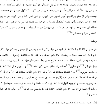
وقتى به چند فرسخى قم مى رسند به خاطر رفع خستگى در کنار چشمه اى اتراق مى کنند. در ای
فرو مى رود. ملاّ احمد نراقى علّت را مى پرسد، درویش مى گوید: کشکول خود را در خانه شما 
نیست وقتى از سفر بازگشتیم، آن را تحویل مى گیرى. او قبول نمى کند و مى گوید: من به این
کند: آیا نمى توانى مدّتى بدون کشکول باشى؟ او جواب مى دهد: من تبرزین خودم را مى خواه
هنگام آن فقیه زاهد و پارسا مى فرماید: اى درویش! من به آن ریاست و مقام و منزلتى که در کا
[50]
)
(
کشکول خود وابسته اى؟!
رحلت
در سالهاى (1245 و 1244 هـ .ق.) بیمارى وبا فراگیر شده و بسیارى از مردم را به کام
ایّام دچار این بیمارى شد و چشم از جهان فرو بست و به دیار ابدى شتافت. پیکرش از کاشان ب
محمّد مهدى نراقى به خاک سپرده شد. تاریخ دقیق رحلت این عالم بزرگ چندان روشن نیست. اغل
[54]
[53]
[52]
)
(
)
(
)
(
بزرگ تهرانى،
خوانسارى
محمّد رضا مظفر، على اکبر دهخدا
و... آن را سال (1244 هـ .ق.) نوشتند، برخى هم مثل: سیّد محسن امین
[56]
)
(
و مدرّس تبریزى
توجّه به اینکه ملاّ احمد نراقى درشوّال (1244 هـ .ق.) به شیخ انصارى و 
اجازه روایت داده و در ربیع الاول (1245 هـ .ق.) کتاب «قضا و شهادت» از مستند الشیعة را نگارش کرده است.
[58]
)
(
رحلت آن فقیه فرزانه روز 23 ربیع الثانى (1245 هـ ق.) منحصر مى شود.
در حالى که این قول
به شمار آید.
[1]
. اعیان الشیعة، سیّد محسن امین، ج 3، ص 184.