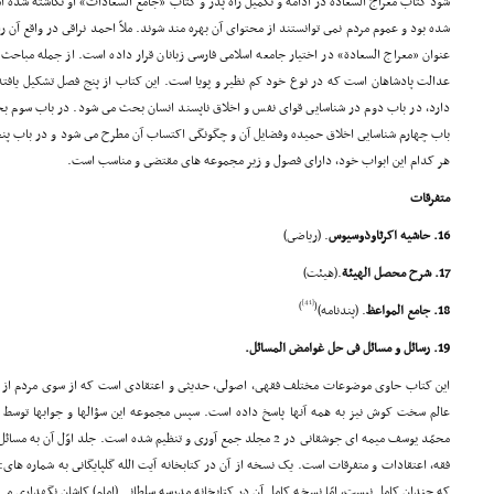
شود کتاب معراج السعاده در ادامه و تکمیل راه پدر و کتاب «جامع السعادات» او نگاشته شده 
شده بود و عموم مردم نمى توانستند از محتواى آن بهره مند شوند. ملاّ احمد نراقى در واقع آن ر
عنوان «معراج السعادة» در اختیار جامعه اسلامى فارسى زبانان قرار داده است. از جمله مباح
عدالت پادشاهان است که در نوع خود کم نظیر و پویا است. این کتاب از پنج فصل تشکیل یافته
دارد، در باب دوم در شناسایى قواى نفس و اخلاق ناپسند انسان بحث مى شود. در باب سوم ب
باب چهارم شناسایى اخلاق حمیده وفضایل آن و چگونگى اکتساب آن مطرح مى شود و در باب پنجم
هر کدام این ابواب خود، داراى فصول و زیر مجموعه هاى مقتضى و مناسب است.
متفرقات
16. حاشیه اکرثاوذوسیوس
. (ریاضى)
17. شرح محصل الهیئة
.(هیئت)
[41]
)
(
18. جامع المواعظ
. (پندنامه)
19. رسائل و مسائل فى حل غوامض المسائل.
این کتاب حاوى موضوعات مختلف فقهى، اصولى، حدیثى و اعتقادى است که از سوى مردم از سا
عالم سخت کوش نیز به همه آنها پاسخ داده است. سپس مجموعه این سؤالها و جوابها توسط یک
محمّد یوسف میمه اى جوشقانى در 2 مجلد جمع آورى و تنظیم شده است. جلد ا
که چندان کامل نیست، امّا نسخه کامل آن در کتابخانه مدرسه سلطانى (امام) کاشان نگهدارى م