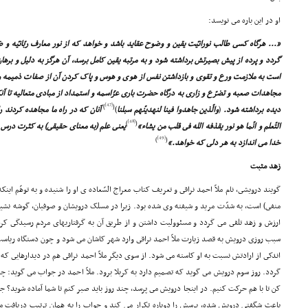
او در این باره مى نویسد:
«... هرگاه کسى طالب نورانیّت یقین و وضوح عقاید باشد و خواهد که از نور معارف ربّانیّه و ض
گردد و پرده از پیش بصیرتش برداشته شود و به مرتبه یقین کامل برسد، آن هرگز به دلیل و بر
است به ملازمت ورع و تقوى و بازداشتن نفس از هوى و هوس و پاک کردن آن از صفات ذمیمه و قط
مجاهدات صعبه و تضرّع و زارى به درگاه حضرت بارى عزّاسمه و استمداد از مبادى متعالیه تا آن
[47]
)
(
دیده برداشته شود.
(
والّذین جاهدوا فینا لنهدینّهم سبلنا
)
آنان که در راه ما مجاهده کردند را
[48]
)
(
التّعلم و انّما هو نور یقذفه الله فى قلب من یشاء»
یعنى علم (به معناى حقیقى) به کثرت درس 
[49]
)
(
خدا مى اندازد به هر دلى که خواهد.»
زهد مثبت
گویند درویشى، نام ملاّ احمد نراقى و تعریف کتاب معراج السّعاده ى او را شنیده و به توهّم اینک
منفى) است، به شدّت مرید و شیفته وى شده بود. زیرا در مسلک درویشان و صوفیان، گوشه نشین
ارزش و زهد تلقى مى گردد و مسئوولیت داشتن و از طریق آن به گرفتاریهاى مردم رسیدگى کرد
سبب روزى درویش به قصد زیارت ملاّ احمد نراقى وارد شهر کاشان مى شود و چون دستگاه ریاست،
اندکى از ارادتش نسبت به او کاسته مى شود. از سوى دیگر ملاّ احمد نراقى هم در دیدارهایى که
گردد. روز سوم درویش مى گوید که تصمیم دارد به کربلا برود. ملاّ احمد در جواب مى گوید:
کن تا با هم حرکت کنیم. در اینجا درویش مى پرسد، چند روز باید صبر کنم تا شما آماده شوید؟ 
باعث شگفتى درویش شده، پرسش را دوباره تکرار مى کند و جواب را به همان ترتیب دریافت مى