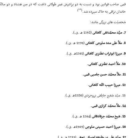
قمى صاحب قوانین بود و نسبت به دو برادرش عمر طولانى داشت که در سن هشتاد و دو سال
[28]
)
(
خاندان نراقى به خاک سپرده شد.
شخصیّت هاى بزرگى مانند:
7. سیّد محمّدتقى کاشانى
(1258 هـ .ق.).
8. ملاّ على مدد ساوجى کاشانى
(1270 هـ .ق.).
9. میرزا ابوتراب نطنزى کاشانى
(1261هـ .ق.).
10. ملاّ احمد نطنزى کاشانى.
11. ملاّ محمّد حسن جاسبى قمى.
12. میرزا حبیب الله کاشانى.
13. سیّد شفیع جاپلقى بروجردى (1280هـ .ق.).
14. ملاّ محمّد کزازى قمى.
15. شیخ محمّد جرفادقانى
(1264 هـ .ق.).
16. میرزا احمد حسینى ساوجى
(1305هـ .ق.).
17. سیّد على بن خلیفه احسانى نجفى
(1233 هـ .ق.).