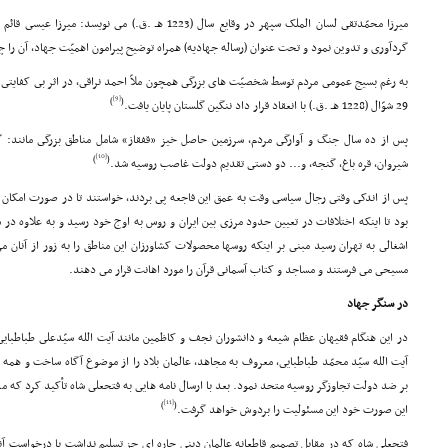
میرزا محمّدتقى لسان الملک سپهر در وقایع سال (1223 هـ .ق.) 
گردآورى و تدوین نمود و تحت عنوان (رساله جهادیه) همراه توضیح پیرامون اهمیّت جهاد، آن را 
به رغم بسیج عمومى مردم توسط شخصیّت هاى بزرگى همچون ملاّ احمد نراقى، در اثر بى کفایت
[9]
)
(
29 شوّال (1228 هـ .ق.) با انعقاد قرار داد ننگین گلستان پایان یافت.
پس از ده سال جنگ و آوارگى مردم، سرزمین حاصل خیز «قفقاز» شامل مناطق بزرگى مانند: گ
[10]
)
(
شیروان، قره باغ، گنجه، و... دو دستى تقدیم دولت غاصب روسیه شد.
پس از اندکى وقتى رجال سیاسى وقت به عمق این فاجعه پى بردند، خواستند تا در صورت امکان 
اشغالى به تهران رسید مبنى بر اینکه روسها محصولات کشاورزان این مناطق را به زور از آنان م
مسیحى مى فرستند و مساجد و کتاب آسمانى قرآن را مورد اهانت قرار مى دهند.
در سنگر جهاد
در این هنگام فقیهان عظام شیعه و دانشوران نجف و کاظمین مانند آیت الله سیّدعلى طباطبای
آیت الله سیّد محمّد طباطبایى، معروف به مجاهد، عالمان بلاد را از موضوع آگاه ساخت و ه
بر ضد دولت تجاوزگر روسیه متحد نمود. بعد با ارسال نامه هایى به فتحعلى شاه تأکید کرد که م
[11]
)
(
این صورت خود این مسئولیت را بردوش خواهد گرفت.
فتحعلى شاه که در مقابل تصمیم قاطعانه عالمان دینى چاره اى جز تسلیم نداشت با درخواست آنا