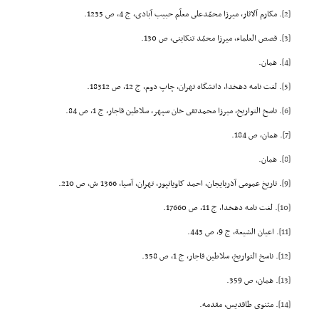
[2]
. مکارم آلاثار، میرزا محمّدعلى معلّم حبیب آبادى، ج 4، ص 1235.
[3]
. قصص العلماء، میرزا محمّد تنکابنى، ص 130.
[4]
. همان.
[5]
. لغت نامه دهخدا، دانشگاه تهران، چاپ دوم، ج 12، ص 18312.
[6]
. ناسخ التواریخ، میرزا محمدتقى خان سپهر، سلاطین قاجار، ج 1، ص 84.
[7]
. همان، ص 184.
[8]
. همان.
[9]
. تاریخ عمومى آذربایجان، احمد کاویانپور، تهران، آسیا، 1366 ش، ص 210.
[10]
. لغت نامه دهخدا، ج 11، ص 17660.
[11]
. اعیان الشیعة، ج 9، ص 443.
[12]
. ناسخ التواریخ، سلاطین قاجار، ج 1، ص 358.
[13]
. همان، ص 359.
[14]
. مثنوى طاقدیس، مقدمه.