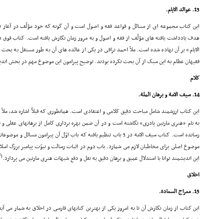
13. عوائد الایام.
این کتاب مجموعه اى از مسائل و قواعد فقه و اصول است و آن گونه که خود مؤلّف در آغاز 
الایام» بر آن نهاده شده است. ملاّ احمد نراقى در یکى از عائده هاى آن به طور مستقل به بحث 
فقیهان عظام به این سبک از آن بحث نکرده بودند. توضیح پیرامون این موضوع مهم در بخش اند
کلام
14. سیف الامة و برهان الملة.
این کتاب ارزشمند شامل مباحث دقیق کلامى و اعتقادى است. همانطورى که قبلاً اشاره شد، ملا
به نام «هنرى مارتین پادرى» نگاشته است و در آن ضمن بهره بردارى کامل از برهانهاى عقلى و نقل
رسانده است. کتاب سیف الامة در 3 باب تنظیم یافته که باب اوّل آن پیرامون 
موضوع اصلى براى مخاطبان لازم مى شمارد. باب دوم در اثبات رسالت و نبوّت پیامبر بزرگ اسلا
[40]
(
این اندیشمند توانا با استدلال عمیق و برهان دقیق به نقل و دفع شبهات هنرى مارتین مى پردازد.
اخلاق
15. معراج السعادة.
این کتاب از زمان نگارش آن تا به امروز یکى از بهترین کتابهاى فارسى در اخلاق به شمار مى آ