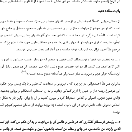
در تاریخ زنده و جاوید به یادگار ماندند. در این بخش به چند نمونه از افکار و اندیشه هاى این عا
ولایت مطلقه فقیه
از مسائل مهمّى که ملاّ احمد نراقى را از سایر فقیهان متمایز مى سازد، بحث مبسوط و شفاف وى پ
کرده است. البتّه این هرگز بدان معنا نیست که این بحث در آثار فقیهان پیشین عنوان نشده و مور
تَوهُّم باطل بحث فوق همواره در کتابهاى فقهى شیعه و در محافل علمى حوزه ها به طور پراکن
مرحوم ملاّ احمد نراقى به این نکته توجّه داشته و در آغاز این بحث چنین مى نویسد:
«... به تحقیق، من فقها و نویسندگان کتب فقهى را دیدم که در زمان غیبت، بسیارى از امور را 
اکثر کارها امضا مى کنند. امّا در این خصوص هیچ دلیلى ارائه نمى دهند، اگر هم بعضى دلیل آوردن
[43]
)
(
این مسأله خیلى مهم و سرنوشت ساز است ولى متأسفانه منقح نشده است.»
بنابراین هنر ملاّ احمدنراقى در این بود که با تیزبینى و شجاعت کم نظیر و با یک بینش نوین حک
این موضوع ریشه دار و اصیل را از پراکندگى رهانید و بدان انسجام، استحکام و پویایى بخشید. ا
لابلاى متون فقهى، اصولى و کلامى استنباط کرد و بیرون کشید و آن را براى اوّلین بار به شکل ی
اسلامى تحویل داد. فاضل نراقى در این باب با استناد به نوزده روایت از امامان معصوم(علیهم الس
نویسد:
«... براستى از مسائل آشکارى که هر عامى و عالمى آن را مى فهمد و به آن حکم مى کند، این است
فلانى وارث من، مانند من، در جاى و مقام من است، جانشین، امین و حجّت من است، از جانب م