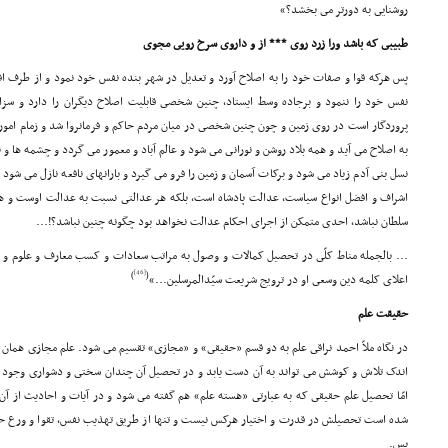
روشنایى به دورتر مى بخشد؟»
طبیبى که باشد ورا زرد روى *** از و داروى سرخ رویى مجوى
پس هرکه قوا و صفات خود را به اصلاح آورد و تعدیل در شهر بنده نفس خود نمود و از طرف ا
نفس خود را ننمود و برجاده وسط ایستاد، چنین شخصى قابلیت اصلاح دیگران را دارد و سزا
پروردگار است در روى زمین و چون چنین شخصى در میان مردم حاکم و فرمانروا شد و زمام امور 
به اصلاح مى آید و همه بلاد روشن و نورانى مى شود و عالم آباد و معمور مى گردد و چشمه ها و
نسل بنى آدم زیاد مى شود و برکات آسمان و زمین را فرو مى گیرد و بارانهاى نافعه نازل مى شود
اشراف و افضل انواع سیاست، عدالت پادشاه است، بلکه هر عدالتى نسبت به عدالت اوست و هر 
سلطان نباشد، احدى متمکن از اجراى احکام عدالت نخواهد بود چگونه چنین نباشد؟!...
... بالجمله مناط کلّى در تحصیل کمالات و وصول به مراتب سعادات و کسب معارف و علوم و ن
[46]
)
(
اعلاى کلمه دین وسعى او در ترویج شریعت سیّدالمرسلین...»
حقیقت علم
در نگاه ملاّ احمد نراقى علم به دو قسم «حقیقى» و «مجازى» تقسیم مى شود. علم مجازى همان 
اندک تلاش و کوشش مى تواند به آن دست یابد و در تحصیل آن چندان سختى و دشوارى وجود ندا
امّا تحصیل علم حقیقى که به عبارتى «هسته علم» هم گفته مى شود و در آیات و احادیث از آن 
شده است تحصیلش در قدرت و اختیار هرکس نیست و تنها از طریق تهذیب نفس، تقوا و ورع ح
بس.