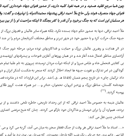
چون شما مرجع تقلید هستید و در همه نفوذ کلمه دارید، از صدور فتواى جهاد خوددارى کنید تا ا
فتواى جهاد منصرف شوند ولى حاج ملاّ احمد نراقى پیشنهاد معتمدالدوله را نپذیرفت و گفت: و
هر مسلمان این است که به جنگ برخیزد و آن قدر با کفر بجنگد تا اینکه مزاحمت او را از بین ببرد
ملاّ احمد نراقى، تنها به صدور حکم جهاد بسنده نکرد، بلکه همراه سایر عالمان و فقیهان بزرگ ا
جبهه جنگ حرکت کرد و با حضور خود در شهر تبریز و مناطق مختلف آذربایجان مردم را بر ضد ا
در اثر هدایت و رهبرى عالمان بزرگ و حمایت و فداکاریهاى توده مردم، مرحله دوم جنگ ا
آزادسازى مناطق اشغال شده آغاز شد و در همان روزهاى آغازین فتوحات و پیشرفتهاى ارزشمندى ر
بى کفایتى فتحعلى شاه و عبّاس میرزا و از اینکه دولت مردان ترسیدند پیروزى به نام علما تمام شو
گوناگون در امر تدارک و تقویت جبهه ها ایجاد اخلال کردند که منجر به شکست لشکر ایران و در نه
داد ترکمان چاى» در تاریخ پنجم شعبان (1243 هـ .ق.) شد. برابر این ق
عهدنامه گلستان، مناطق بزرگ و زرخیز ایروان، نخجوان، خناتر و... نیز همراه هشت کرور طل
[16]
)
(
روسیه گردید.
عالمان شیعه به خصوص ملاّ احمد نراقى که از این رخداد تاریخى، خاطره تلخى داشتند و از 
بردند، همواره آن را براى دوستان و شاگردان خود بازگو مى کردند. چنان که شیخ مرتضى انصارى ی
استادش چنین نقل مى کند:
«... استاد ما ملاّ احمد نراقى هر وقت از جنگ قفقاز سخن به میان مى آمد، گریه مى کرد و مى 
امّا نمى دانم روى چه جریانى، یک شب الله یارخان بجنوردى که میزبان من بود، نزد ما آمد و گ