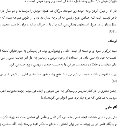
بازرگان عرض کرد: «این وجه ناقابل، هدیه ای است واز وجوه شرعی نیست.».
باز آقا از قبول کردن وجه خودداری نمودند بازرگان هم هدیه خویش را بازنستاند و دو سال د
تاجر فهمید آیت الله حمامی هیچ رغبتی به آن وجه نشان نداده و از طرفی متوجه شده که
عیال­,,,وار، و در منزل استیجاری زندگی می کند پول را از صراف ستاند و برای آقا سید محمد ع
زد
[13]
اوصاف
سید بزرگوار اسوه ی برجسته از حیث اخلاق و پرهیزگاری بود. در رسیدگی به امور فقرای لحظه 
غفلت به خود راه نمی داد. در استفاده از وجوه شرعی و رساندن به اهل اش نهایت سعی را می ک
علم، موقعیت و جایگاه و شخصیت هر فرد را به نسبت خودش، بررسی و پرداخت می کرد.
وی به تدریس طلاب اهمیت زیادی می داد. هیچ وقت بدون مطالعه ی قبلی، بر کرسی تدریس نن
[14]
ایشان دفتری را در کنار تدریس و رسیدگی به امور شرعی و اجتماعی مردم جهت مدیریت اعزام روح
مرتب، به مناطقی که مورد نیاز بود، مبلغ اعزام می کردند.
[15]
آثار علمی
یکی از راه های شناخت ابعاد علمی اشخاص، آثار قلمی و علمی آن شخص است که پژوهندگان با مر
و جایگاه علمی او پی ببرند. ما نیز برای آشنایی با ذخایر ماندگار فقیه وارسته آیت الله حمامی