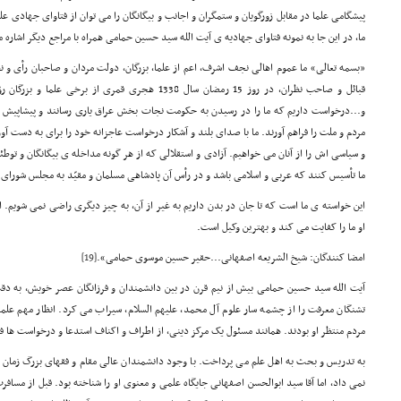
پیشگامی علما در مقابل زورگویان و ستمگران و اجانب و بیگانگان را می توان از فتاوای جهادی 
ما، در این جا به نمونه فتاوای جهادیه ی آیت الله سید حسین حمامی همراه با مراجع دیگر اشاره 
«بسمه تعالی» ما عموم اهالی نجف اشرف، اعم از علما، بزرگان، دولت مردان و صاحبان رأی و ن
قبائل و صاحب نظران، در روز 15 رمضان سال 1338 هجری قمری
و...درخواست داریم که ما را در رسیدن به حکومت نجات بخش عراق یاری رسانند و پیشاپیش 
مردم و ملت را فراهم آورند. ما با صدای بلند و آشکار درخواست عاجزانه خود را برای به دست آو
و سیاسی اش را از آنان می خواهیم. آزادی و استقلالی که از هر گونه مداخله ی بیگانگان و تو
ما تأسیس کنند که عربی و اسلامی باشد و در رأس آن پادشاهی مسلمان و مقیّد به مجلس شورای
این خواسته ی ما است که تا جان در بدن داریم به غیر از آن، به چیز دیگری راضی نمی شویم. 
او ما را کفایت می کند و بهترین وکیل است.
امضا کنندگان: شیخ الشریعه اصفهانی...حقیر حسین موسوی حمامی».
[19]
آیت الله سید حسین حمامی بیش از نیم قرن در بین دانشمندان و فرزانگان عصر خویش، به د
تشنگان معرفت را از چشمه سار علوم آل محمد، علیهم السلام، سیراب می کرد. انظار مهم علم
مردم منتظر او بودند. همانند مسئول یک مرکز دینی، از اطراف و اکناف استدعا و درخواست ها فرا
به تدریس و بحث به اهل علم می پرداخت. با وجود دانشمندان عالی مقام و فقهای بزرگ زمان
نمی داد، اما آقا سید ابوالحسن اصفهانی جایگاه علمی و معنوی او را شناخته بود. قبل از مسافرت