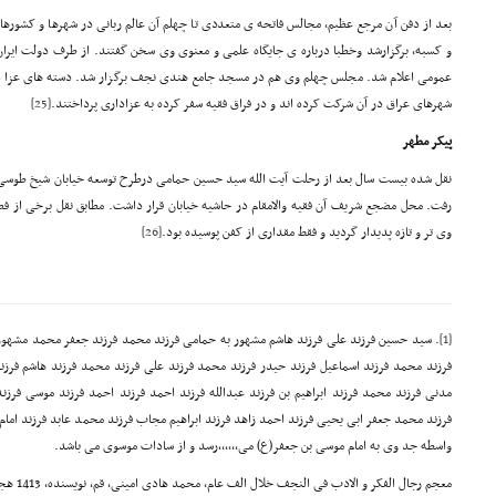
بعد از دفن آن مرجع عظیم، مجالس فاتحه ی متعددی تا چهلم آن عالم ربانی در شهرها و کشورها
و کسبه، برگزارشد وخطبا درباره ی جایگاه علمی و معنوی وی سخن گفتند. از طرف دولت ایران 
عمومی اعلام شد. مجلس چهلم وی هم در مسجد جامع هندی نجف برگزار شد. دسته های عزا از شه
شهرهای عراق در آن شرکت کرده اند و در فراق فقیه سفر کرده به عزاداری پرداختند.
[25]
پیکر مطهر
نقل شده بیست سال بعد از رحلت آیت الله سید حسین حمامی درطرح توسعه خیابان شیخ طوسی
رفت. محل مضجع شریف آن فقیه والامقام در حاشیه خیابان قرار داشت. مطابق نقل برخی از ف
وی تر و تازه پدیدار گردید و فقط مقداری از کفن پوسیده بود.
[26]
[1]
. سید حسین فرزند علی فرزند هاشم مشهور به حمامی فرزند محمد فرزند جعفر محمد مشهور ب
فرزند محمد فرزند اسماعیل فرزند حیدر فرزند محمد فرزند علی فرزند محمد فرزند هاشم فرزند
مدنی فرزند محمد فرزند ابراهیم بن فرزند عبدالله فرزند احمد فرزند احمد فرزند موسی فرزن
فرزند محمد جعفر ابی یحیی فرزند احمد زاهد فرزند ابراهیم مجاب فرزند محمد عابد فرزند اما
واسطه جد وی به امام موسی بن جعفر(ع) می­,,,,,,رسد و از سادات موسوی می باشد.
معجم رجال الفکر و الادب فی النجف خلال الف عام، محمد هادی امینی، قم، نویسنده، 1413 هجری قمری، ج 1، ص 451. 450.