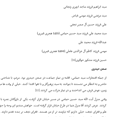
سید ابراهیم فرزند ساجد ابهری زنجانی
سید مرتضی فرزند موسی فیاض
علی فرزند حسین آل صغیر نجفی
سید محمد علی فرزند سید حسین حمامی (1415 هجری قمری)
عبدالله فرزند محمد علی
موسی فرزند کاظم آل عزالدین عاملی (1400 هجری قمری)
حسین فرزند مشکور حولاوی
[11]
صحن حیدری
از جمله افتخارات سید حمامی، اقامه ی نماز جماعت در صحن حیدری بود. مردم، با شناختی 
حاضر و به انتظار می نشستند تا بتوانند به سید پرهیزگار و با تقوا اقتدا کنند. خیلی از وقت ها م
زمین، عوض فرش، می انداختند و در نماز شرکت می کردند.
[12]
وقتی منزل آیت الله سید حسین حمامی در مسیر خیابان قرار گرفت، یکی از بازرگانان بصره با 
کردند. عرض کردند آقا منزل شما در طرح خیابان قرار گرفته است. خواهش مندیم این وجه را جه
علم و فقرای نجف، خیلی داریم که نیازمند تر از من هستند. فقرای نجف بر بنده تقدم دارند. 