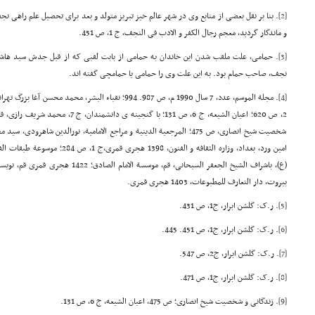
[2]
. بنا بر نقل بعضی از منابع وی در شهر عالم خیز تبریز متولد و بعد برای تحصیل علم راهی ن
و ماندگار گردید، معجم رجال الکفر و الادب فی النجف، ج 1، ص 451.
[3]
. حمامی، علت ملقب شدن این خاندان به حمامی از بابت لقبی که از قبل جدش سید هاش
نجف، صاحب حمام بود. به این علت وی را حمامی یا حمامچی گفته اند.
[4]
امین ورد، بغداد، وزاره الثقافه و الفنون
بیروت، دار التعارف للمطبوعات، 1403 هجری قمری.
[5]
. ر.ک: گلشن ابرار، ج1، ص 431.
[6]
. ر.ک: گلشن ابرار، ج1، ص 451. 445.
[7]
. ر.ک: گلشن ابرار، ج2، ص 547.
[8]
. ر.ک: گلشن ابرار، ج1، ص 471.
[9]
. زندگانی و شخصیت شیخ انصاری؛ ص 475، اعیان الشیعه، ج 6، ص 131.