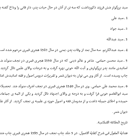
سید بزرگوار شش فرزند ذکورداشت که سه تن از آنان در حال حیات پدر، دار فانی را وداع گفته ب
1 ـ سید علی
2 ـ سید جواد
3 ـ سید عبدالله
4 ـ سید عبدالکریم. سه سال بعد از وفات پدر، یعنی در سال 1382 هجری قمری مرحوم شده است.
5 ـ سید محسن حمامی. شاعر و عالم دینی که در سال 0
اساتیدی مانند پدر بزرگوارش و آیت الله خویی بهره گرفت و به درجات والای علمی نائل گردی
چاپ رسیده است. از آثار وی می توان به
دیوان شعر
و
تقریرات دروس اصول و فقه
اساتیدش اشار
6 ـ سید محمد علی حمامی. وی در سال 1340 هجری قمری در نجف اشرف مت
سید ابوالقاسم خویی فرا گرفت و به درجه ی والای اجتهاد نائل گردید و یکی از ائمه ی جما
حمیده و اخلاق جمیله داشت و از مدرسان فقه و اصول حوزه ی علمیه ی نجف گردید. از آثار علم
دیوان شعر
.
تاریخ
الخلافة الاسلامیة.
هدایة العقول فی شرح کفایة الاصول
.
در 5 جلد چاپ نجف در سال 1393 هجری قمری چاپ شد.