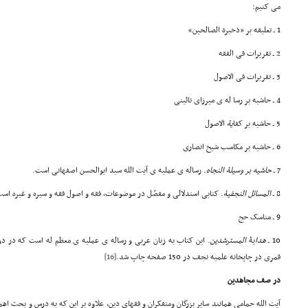
می کنیم:
1 ـ تعلیقه بر «ذخیرة الصالحین»
2 ـ تقریرات فی الفقه
3 ـ تقریرات فی الاصول
4 ـ حاشیه بر رسا له ی میرزای نائینی
5 ـ حاشیه بر کفا
یة
الاصول
6 ـ حاشیه بر مکاسب شیخ انصاری
7 ـ
حاشیه بر وسیلۀ النجا
ه
. رساله ی عملیه ی آیت الله سید ابوالحسن اصفهانی است.
8 ـ
المسائل
النجفیۀ
. کتابی استدلالی و مفصّل در موضوعات، فقه و اصول فقه و سیره و غیره اس
9 ـ مناسک حج
10 ـ
هدا
یۀ
المسترشدین
قمری در چاپخانه علمیه نجف در 150 صفحه چاپ شد.
[16]
در صف مجاهدین
آیت الله حمامی همانند سایر بزرگان ومتفکران و فقهای دین، علاوه بر این که به درس و بحث 