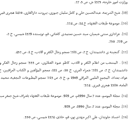
وزارت امور خارجه، 1375 ش، ص 5، 27.
[19]
. شیخ الشریعه، عبدالحسین حلی و کامل سلمان جبوری، بیروت، دارالقاری، 1426 هجری قمری ص 167.
[20]
. موسوعة طبقات الفقهاء، ج 14، ص 224.
[21]
. عزاداری سنتی شیعیان، سید حسین معتمدی کاشانی، قم، نویسنده 1379 شمسی، ج 2،
ص 729. 730.
[22]
. گنجینه ی دانشمندان، ج 7، ص 281؛ معجم رجال الکفر و الادب، ج 1، ص 452.
[23]
عواد، بغداد، المجمع العلمی العراقی 1969 م، ج 3، ص 213؛ م
العامه، 1386 هجری قمری. 324؛
[24]
. مجلة الموسم، عدد 7 سال 1990م، ص 989. موسوعة طبقات الفقهاء باشراف شیخ جعفر سبحانی، ج 14، ص 224.
[25]
. مجلة الموسم، عدد 7، سال 1990، ص 989.
[26]
. اجساد جاویدان، علی اکبر مهدی پور، قم، خاذق، 1374 شمسی، ص 350.