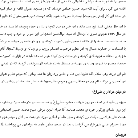
حسین را به همراه سید مرتضی نقشوانی که یکی از مقسمان شهریه ی آیت الله اصفهانی بود، 
اقامه می کرد ـ برای آیت الله سید حسین حمامی فرستاد که در مسجد عمران اقامه ی نماز کنی
در صدد این کار [یعنی مرجعیت] نیستم تا معروف بشوم، بلکه دوست دارم همین منوال که دارم ا
با این حال مدتی کلید نزد سید ماند و این خبر در بین کوچه و بازار و حوزه پیچید، اما سید در 
در سال 1365 هجری قمری با ارتحال آقا سید ابوالحسن اصفهانی این امر را بر خود واجب د
ساکت ننشستند. سید را از خانه به صحن علوی دعوت کردند و او را در اقامه ی جماعت، بر دیگر
با استعانت از خداوند متعال به امر عظیم مرجعیت اهتمام ورزید و بر رساله ی
وسیلة
النجاة
آقای 
شهرهای مختلف، شهره آفاق گردید و در مدت زمان کوتاه هزار نسخه تعلیقه در بازار، با کمبود م
جامعه، مجبور به تدوین رساله ی عملیه ی مستقل به نام هدایه المسترشدین گردید که در زمانی م
نام این فرزند زهرا، سلام الله علیها، بین عام و خاص ورد زبان ها شد. زمانی که مردم علم و تقو
ابوالحسن پی بردند، نام وی در محافل علمی و مردم، مثل خورشید منتشر شد. مقلدان زیادی در ام
در میان عزاداران علی(ع
)
حوزه ی علمیه ی نجف در روز شهادت حضرت علی(ع) و شب بیست و یکم ماه مبارک رمضان، به ع
این روز، علمای بزرگوار حوزه ی نجف، همانند آقا ضیاء الدین عراقی، شیخ محمد حسین اصفهان
هیئت های عزاداری حرکت می کردند و سایر علما و اجلای حوزه، در پشت سر آنان و مردم شهر ن
مورد احترام اهالی شهر قرار می گرفتند و بعد در صحن مطهر علوی به عزاداری می پرداختند.
[21]
فرزندان