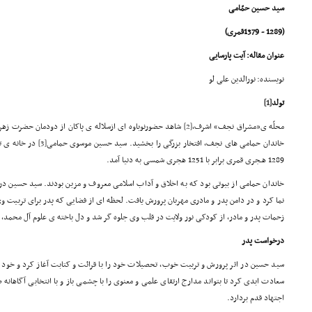
سید حسین حمّامی
(1289 - 1379قمری)
عنوان مقاله:
آیت پارسایی
نویسنده: نورالدین علی لو
تولد
[1]
محلّه ی«مشراق نجف» اشرف،
[2]
شاهد حضورنوباوه ای ازسلاله ی پاکان از دودمان حضرت زهرای
خاندان حمامی های نجف، افتخار بزرگی را بخشید. سید حسین موسوی حمامی
[3]
در خانه ی ت
1289 هـجری قمری برابر با 1251 هجری شمسی به دنیا آمد.
خاندان حمامی از بیوتی بود که به اخلاق و آداب اسلامی معروف و مزین بودند. سید حسین در
نما کرد و در دامن پدر و مادری مهربان پرورش یافت. لحظه ای از فضایی که پدر برای تربیت وی
زحمات پدر و مادر، از کودکی نور ولایت در قلب وی جلوه گر شد و دل باخته ی علوم آل محمد، ع
درخواست پدر
سید حسین در اثر پرورش و تربیت خوب، تحصیلات خود را با قرائت و کتابت آغاز کرد و خود ر
سعادت ابدی کرد تا بتواند مدارج ارتقای علمی و معنوی را با چشمی باز و با انتخابی آگاهان
اجتهاد قدم بردارد.