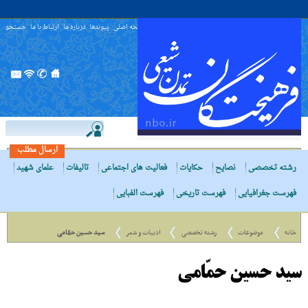
صفحه اصلی
پیوندها
درباره ما
ارتباط با ما
جستجو
ارسال مطلب
رشته تخصصی
نصایح
حکایات
فعالیت های اجتماعی
تالیفات
علمای شهید
فهرست جغرافیایی
فهرست تاریخی
فهرست الفبایی
خانه
موضوعات
رشته تخصصی
ادبیات و شعر
سید حسین حمّامی
سید حسین حمّامی