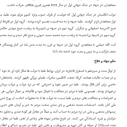
مجاهدان، در جهاد در جنگ جهانی اول در سال 1333 هجری قمری 1914م. شرکت داشت.
دولت انگلستان در جنگ جهانی اول که خواست از طرف جنوب وارد کشور عراق شود، علما، مر
اول مجاهدان قرار گرفتند. علما جبهه را به سه قسمت تقسیم کرده بودند: گروه اول در (قرنه)
شیخ الشریعه اصفهانی و دیگران. گروه دوم در جبهه ی (حویزه) به ریاست شیخ مهدی خالصی
گروه سوم در (جبهه ی) شعیبه به ریاست سید محمد سعید حبوبی و شیخ باقر حیدر و سید محسن
آیت الله حمامی با مجاهدین گروه اول در جبهه ی قرن، به مدت شش ماه در کنار رزمندگان قرار
نجف بازگشت و به درس و بحث خود ادامه داد.
[17]
حکم جهاد و دفاع
از اوئل سده ی سیزدهم با استقرار قاجاریه در ایران، روابط علما با دولت ها شکل تازه ای به خود
و در عتبات عالیات همانند کربلا، نجف، کاظمین، سامراء، علمای بزرگی ظهور کردند. پادشاهان قاج
خاصی برای آنان قائل بودند. علما نیز ضمن نفوذ و احترامی که در نزد دولت و دولت مردان
برخوردار بودند. همسویی علما با مردم در مخالفت با اعمال سوء و ظالمانه ی عمال دولتی، هر 
و اعتراضات و مخالفت های مردم و علما نسبت به دولت ها یا به تجاوزات اجانب، از روح دینی
ملی آنان باشد. احساسات شدید مذهبی و پای بندی سخت مردم به دین و آرمان های دینی، ای
پیشوایان مذهبی و ملی در نزد مردم به حساب آیند و عملاً در مقابل هر گونه تعدی و تجاوز ب
دولتیان و غیره، ایستادگی می کنند. در تاریخ معاصر نمونه های زیادی از نقش علما در مقابل
شده است
[18]
از جمله ی آنان دوره ی مشروطیت و نقش بارز علما در تحریم تنباکو و انقلاب 