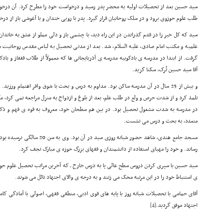
سید حسین بعد از تحصیلات اولیه به محضر پدر رسید و درخواست خود را مطرح کرد. آن درخواست
طلب علوم حوزوی برود و در سلک روحانیان قرار گیرد. پدر با رویی خندان و با آغوشی باز از در
سید که کل خیر را در قدم گذراندن در این راه دید، با چشمی باز و دلی مملو از عشق به خاند
علمیه و مکتب امام صادق، علیه السلام، شد. بعد از مدتی تحصیل به لباس مقدس روحانیت 
گرفت. از ابتدا در مدرسه ی بادکوبیه مدرسه ی آذربایجانی ها که معمولاً از طلاب قفقاز و باد
آقا سید حسین تُرک، سکنا گزید.
و بیش از 25 سال در آن مدرسه ساکن بود. مداوم به درس و بحث با شوق وافر اهتمام و
تلمذ کرد و از شدت حرص و ولع در طلب علم، بعد از بلوغ و ازدواج به منزل مراجعه نمی کرد، 
در مدرسه به شدت مشغول تحصیل بود. در بین هم سطحان خود، معروف به قوه ی فهم و ذکاو
متعدد، به بحث و درس می نشست.
مسجد جامع هندی، شاهد حضور شبانه روزی
رساند. و خود را مهیای استفاده از دانشمندان و فقهای بزرگ حوزه ی مبارک نجف کرد.
سید حسین با سپری کردن دروس سطح عالی پا به درس خارج ـ که آخرین مراتب تحصیل علوم حو
ی استنباط خود را در این مرتبه محک می زنند و به درجه ی والای اجتهاد نائل می شوند.
آقای حمامی با تحصیلات شبانه روز با پایه های قوی ادبی، منطقی فقهی، اصولی با آمادگی کا
اجتهاد موفق گردید.
[4]