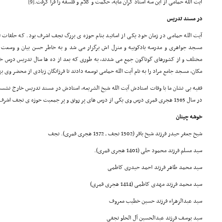
آیت الله حمامی از این سه استاد گران مایه، حکمت و کلام و فلسفه را فرا گرفت.
[9]
در مسند تدریس
آیت الله حمامی در زمان خود یکی از اساتید بنام حوزه ی بزرگ نجف اشرف بود. که حلقا
مسجد جواهری و مدرسه بادکوبیه و منزل اش برگزار می شد و به خاطر حسن بیان و وسعت اط
مختلف و از کشورهای گوناگون جمع می شدند، به طوری که بعد از ده ها سال تدریس درس خ
مکان، مسجد جامع مراد را به نام آیت الله حمامی توسعه دادند تا فرزانگان زیادی از محضر وی به
فقیه بی نشان ما با وفات استادش آیت الله شیخ الشریعه، استادش در مسند تدریس خارج نشست 
در سال 1365 هجری قمری درس وی یکی از درس های پر رونق و پر جمعیت حوزه ی نجف اشرف گردید.
خوشه چینان
شیخ جعفر حیدر فرزند شیخ باقر (1302 نجف ـ 1372 هجری قمری). نجف
سید مسلم فرزند محمود حلی (1401 هجری قمری).
سید محمد طاهر فرزند احمد حیدری کاظمی
سید محمد فرزند مهدی کاظمی (1414 هجری قمری)
سید عبدالزهراء فرزند حسین خطیب معروف
سید یوسف فرزند عبدالحسین آل الحلو نجفی