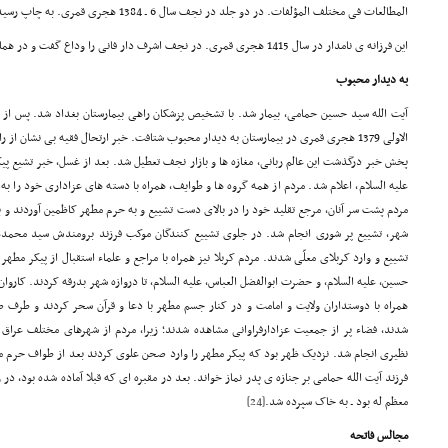
المطالعات فی مختلف المؤلفات. در دو جلد در نجف سال 6 ـ 1384 هجری قمری. به چاپ رسیده است.
این فرزانه ی نامدار در سال 1415 هجری قمری. در نجف اشرف دار فانی را وداع گفت و در همان جا مدفون گردید.
به دیدار محبوب
الاولی 1379 هجری قمری در بیمارستان به دیدار محبوب شتافت. خبر ارتحال فقیه بی نشان از
پخش خبر درگذشت این عالم ربانی، مغازه ها و بازار نجف تعطیل شد. بعد از غسل، خبر تشیع پی
علیه السلام، اعلام شد. مردم از همه گروه ها و طوایف، همراه با دسته های عزاداری خود را ب
مردم پشت سر آنان، مرجع تقلید خود را در بالای دست تشییع و به حرم مطهر کاظمین آوردند و بع
شهر، تشییع پر شوری انجام شد. در جلوی تشییع کنندگان موکب فرزند برومندش سید محمدع
تشییع و وارد کربلای معلّی شدند. مردم کربلا نیز همراه با مراجع و علماء استقبال از پیکر مطه
حسین، علیه السلام، و حضرت ابوالفضل العباس، علیه السلام، تا دروازه شهر بدرقه کردند. کار
همراه با دوستداران ولایت و امامت و در کنار جسم مطهر با دعا و قرآن سحر کردند و ط
شدند، فضاء پر از جمعیت عزادارفراوانی مشاهده شدند؛ زیرا، مردم از شهرهای مختلف عراق خ
نظیری انجام شد. نزدیک ظهر بود که پیکر مطهر را وارد صحن علوی کردند بعد از طواف حرم 
فرزند آیت الله حمامی بر جنازه ی پدر نماز خواند. بعد در مقبره ای که قبلا آماده شده بود،
معظم له بود ـ به خاک سپرده شد.
[24]
مجالس فاتحه