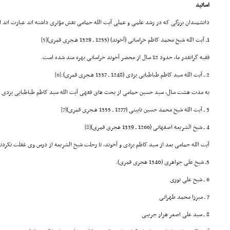
اساتید
دانشمندان بزرگی که در رشد علمی و عملی آیت الله حمامی نقش مؤثری داشته اند عبارت اند ا
1ـ آیت الله شیخ محمد کاظم خراسانی (آخوند) (1255 ـ 1329 هـجری قمری)
[5]
فقیه گرانقدر ما، حدود 12 سال از محضر آخوند خراسانی بهره مند شده است.
2 ـ آیت الله سید کاظم طباطبایی یزدی (1248 ـ 1337 هـجری قمری).
[6]
به مدت هشت سال، سید حسین حمامی از بحث های فقهی آیت الله سید کاظم طباطبایی یزدی ب
3 ـ آیت الله شیخ محمد حسین نایینی (1277 ـ 1355 هـجری قمری)
[7]
4 ـ شیخ الشریعه اصفهانی (1266 ـ 1339 هجری قمری)
[8]
آیت الله حمامی بعد از سید کاظم یزدی و آخوند، تا رحلت شیخ الشریعه از درس وی غفلت نکردن
5ـ شیخ علی جواهری (1340 هجری قمری).
6 ـ شیخ علی نوری
7 ـ میرزا محمد طهرانی
8 ـ سید علی اصغر هزار جریبی