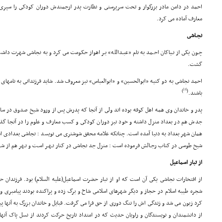
احمد در دامن مادر بزرگوار و تحت سرپرستى و نظارت پدر ارجمندش دوران کودکى را سپر
معارف آماده مى کرد.
نجـاشى
چـون یکى از نـیاکان احـمد به نام «عبـدالله» بـر اهواز حکومت مى کرد و به نجاشى شهرت داش
گشت.
احمد نجاشى به دو کنیه «ابوالحسین» و «ابوالعباس» نیز معروف شد. شاید فرزندانى به نامهاى
[2]
)
(
باشند.
جدش هم در بغداد منزل داشته و خود نیز دوران کودکى و کسب معارف و علوم را در آنجا گذ
همان شهر بغداد به دنیا آمده است. چنانکه علامه محقق شوشترى مى نویسد : نجاشى بغدادى 
شیخ طوسى در کتاب رجـالش فرموده است : منزل جد نجاشى در کنار نـهـر اسـت و نـهر هم از شـهر 
از تبار اسماعیل
از افتخارات نجاشى یکى آن است که او از تبار حضرت اسماعیل(علیه السلام) بود. فرزندان
شجره طیبه اسلام در حجاز و دیگر شهرهاى اسلامى شاخ و برگ زده و پراکنده بودند پیامبرى و 
کرد زبون مى شد و زندگى اش را ننگ دورى از حق فرا مى گرفت. قبایل و خاندان بزرگ به آنها 
از دانشمندان و نویسندگان و راویان حدیث که در امتداد تاریخ حرکت کردند از نسل پاک آنها