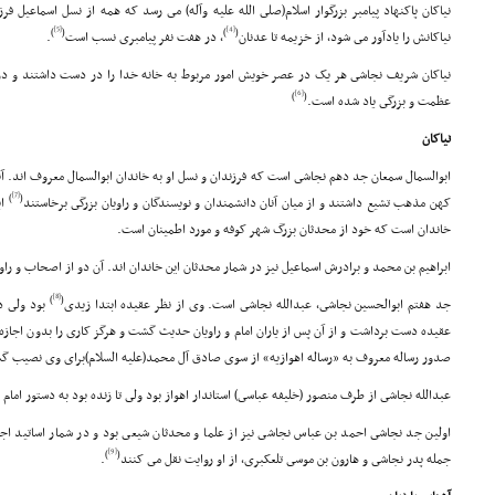
نیاکان پاکنهاد پیامبر بزرگوار اسلام(صلى الله علیه وآله) مى رسد که همه از نسل اسماعیل ف
[5]
[4]
)
(
)
(
نیاکانش را یادآور مى شود، از خزیمه تا عدنان
، در هفت نفر پیامبرى نسب است
.
نیاکان شریف نجاشى هر یک در عصر خویش امور مربوط به خانه خدا را در دست داشتند و در ا
[6]
)
(
عظمت و بزرگى یاد شده است.
نیاکان
ابوالسمال سمعان جد دهم نجاشى است که فرزندان و نسل او به خاندان ابوالسمال معروف اند. آنا
[7]
)
(
کهن مذهب تشیع داشتند و از میان آنان دانشمندان و نویسندگان و راویان بزرگى برخاستند
اب
خاندان است که خود از محدثان بزرگ شهر کوفه و مورد اطمینان است.
ابراهیم بن محمد و برادرش اسماعیل نیز در شمار محدثان این خاندان اند. آن دو از اصحاب و راوی
[8]
)
(
جد هفتم ابوالحسین نجاشى، عبدالله نجاشى است. وى از نظر عقیده ابتدا زیدى
بود ولى در
عقیده دست برداشت و از آن پس از یاران امام و راویان حدیث گشت و هرگز کارى را بدون اجازه و
صدور رساله معروف به «رساله اهوازیه» از سوى صادق آل محمد(علیه السلام)براى وى نصیب 
عبدالله نجاشى از طرف منصور (خلیفه عباسى) استاندار اهواز بود ولى تا زنده بود به دستور امام
اولین جد نجاشى احمد بن عباس نجاشى نیز از علما و محدثان شیعى بود و در شمار اساتید اجا
[9]
)
(
جمله پدر نجاشى و هارون بن موسى تلعکبرى، از او روایت نقل مى کنند
.