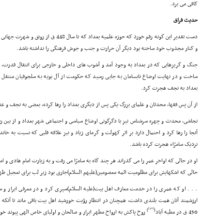
کافى مى برد.
حدیث فراق
دست تقدیر این گونه رقم خورد که حوزه علمیه بغداد 
و کنار مجذوب خود ساخته بود دیگر آن حرارت و جنب و جوش فرهنگى را نداشته باشد.
جنگ و گریزهایى که در بغداد به وجود آمد و آشوب هاى داخلى و خارجى براى انتقال قدرت،
ساخت و در نهایت اوضاع نابسامان به جایى رسید که حکومت از آل بویه به سلجوقیان منتقل ش
بغداد به نجف هجرت کرد.
از آن پس فقها، محدثان و علماى بزرگ یکى پس از دیگرى بغداد را رها کرده، بعضى به نجف و ع
آنجا را رها کرد و احتمال دارد بر اثر کهولت و گرماى زیاد و نیز علاقه قلبى که نسبت به خ
نزدیک سامرّاء هجرت کرده باشد.
او در حالى که اواخر عمر را مى گذراند هر چند گاه به سامرّا مى رفت و به زیارت امام هادى و
حالى که اشکهایش براى مظلومیت ائمه معصومین(علیهم السلام)جارى بود زیر لب براى تعجیل ظهور
. . . او که عمرى را در خدمت معارف اهل بیت(علیه السلام)سپرى کرد و در معرفى ابرار و س
ارزشمند آنان همت بلندى داشت، همچنان در انتظار رؤیت خورشید اهل بیت باقى ماند تا آنکه
[40]
)
(
450 ق در مطیه آباد
روح پاکش به ارواح مطهر ابرار و صالحان و اولیاى خاص الهى پیوند خ