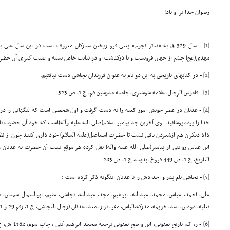
رضوان خدا بر او باد!
[1]
- سال 329 ق به «تناثر نجوم» یعنى فرو ریختن ستارگان معروف است در این سا
مهدى(عج) چشم از جهان فروبست و با درگذشت او درِ نیابت خاص بسته و غیبت کبراى آن حضر
[2]
- در کتابهاى تاریخى به این دو نام به عنوان فرزندان نجاشى دست نیافتیم.
[3]
- قاموس الرجال، علامه شوشترى، جامعه مدرسین قم، ج 1، ص 523.
[4]
- عدنان در عصر خویش امور کعبه را به دست گرفت و اول شخصى است که لنگهایى را در اطر
خدا را پرده پوشانید. وى آخرین جد پیامبر اسلام(صلى الله علیه وآله)است که خود آن حضرت نام
داد دیگران هم ازشمردن باقى نسب تا حضرت اسماعیل(علیه السلام) خود دارى کنند چون از نظر
ابن عباس روایتى از پیامبر(صلى الله علیه وآله) نقل کرده هر موقع نسب آن حضرت به عدنان ر
التاریخ، ج 1، ص 449 فروغ ابدیت، ج 1، ص 283.
[5]
- نجاشى نام پدر و اجدادش را تا عدنان اینگونه ذکر کرده است :
على، احمد، عباس، محمد، عبدالله، ابراهیم، مجد، عبدالله، نجاشى، عثیم، ابوالسمال سمعان، 
ثعلبه، دودان، اسد، خزیمه، مدرکه،الیاس، مفر، نزار، معد، عدنان (رجال النجاشى، ج 1، رقم 29 و 251)
[6]