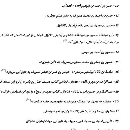
10 - حسن بن احمد بن ابراهیم (339 - 426)ق.
11 - حسن بن احمد بن محمد معروف به «ابن هیثم عجلى».
12 - حسن بن محمد بن یحیى فحام (متوفى 408)ق.
13 - ابو عبدالله حسین بن عبیدالله غضائرى (متوفى 411)ق. نج
[17]
)
(
بود، به دریافت اجازه نقل حدیث نایل آمد
.
14 - حسین بن احمد بن موسى.
15 - حسین بن جعفر بن محمد مخزومى معروف به «ابن خمرى».
[18]
)
(
16 - سلامة بن ذکاء ابوالخیر موصلى17 - عباس بن عمر بن عباس معروف به «ابن ابى مروان»
18 - عبدالواحد بن مهرى (318 - 410)ق. نجاشى کتاب «مسند عمار بن یاسر» را نزد این استاد خوانده است
19 - عبدالسلام بن حسین ادیب (329 - 405)ق. کتاب «مهدى (عج)» را نزد این استادش خوانده است
[21]
)
(
20 - عبدالله به محمد بن عبدالله معروف به «ابومحمد حذاء دعلجى»
21 - عثمان بن حاتم منتاب تغلبى22 - عثمان بن احمد واسطى
23 - على بن احمد بن محمد قمى معروف به «ابن ابى جید» (متوفى 408)ق
[22]
)
(