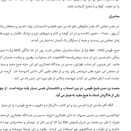
را در نجف، کوفه و یا سامرّا گذرانده باشد.
معاصران
در عصر نجاشى که عصر شکوفایى علم یاد مى شود فقها و دانشمندان ژرف اندیش و محققان زیاد
آن روز - بغداد - حضور داشتند و نیز در گوشه و کنار و شهرهاى دور و نزدیک عالمان و چهره ه
زمان نجاشى مى زیستند و همه از ستارگان یک آسمان به شمار مى آمدند.
شیخ طوسى (385 - 460 ق) 
رجالى بنام شیعى پس از سید مرتضى(رحمه الله)عهده دار مسئولیت رهبرى و زعامت شیعیان گردی
مانند: ابن عبدون، ابن صلت اهوازى، حسین بن عبدالله غضائرى، ابن ابى جیّه، شیخ مفید و سید 
در محضر این چهره هاى سرشناس زانو زده و از مقام علمى آنان دانش اندوخته اند. گرچه د
نیامده است لیکن نجاشى در کتاب ارزشمند رجالش از هم دوره اش چنین یاد مى کند :
محمد بن حسن شیخ طوسى، در بین اصحاب و دانشمندان شیعى بسیار بلند مرتبه است. از چهره
یکى از شاگردان استاد ما شیخ مفید به شمار مى آید.
. . . آنگاه آثار ماندنى او را نام مى برد و دو کتاب «الرجال» و «فهرست شیخ طوسى» را در شمار
ابوالحسین احمد بن حسین معروف به «ابن غضائرى» فرزند حسین بن عبیدالله غضائرى، از محدث
همراه با على بن محمد بن شیران (متوفى 410 ق) که او نیز یکى از دوست
داشته و از نظرات و دیدگاههاى هم استفاده مى کردند. علاوه بر این ارتباط دوستانه و بهره 