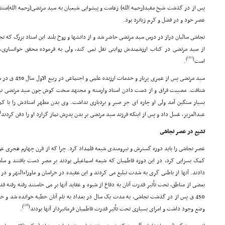
پس از در گذشت شیخ مفید(رحمه الله) زعامت و پیشوایى شیعیان به سید مرتضى(رحمه الله)م
عصر خود و در فضل و کرم زبانزد بود.
نجاشى سالیان دراز در درس سید مرتضى حاضر شد و از دانشها و روح بلند این استاد بزرگ که تجسم
از سید مرتضى در کتاب ارزشمندش روایتى نقل نمى کند، ولى به فرموده محقق خوانسارى، 
[26]
)
(
است
.
سید مرتضى پس از ع
شتافت. مصیبت فراق و از دست دادن استاد وارسته و مجتهد سخت کوش چون سید مرتضى نیز بر
بسیار سنگین آمد ولى او چاره اى جز صبر و بردبارى نداشت. وى بدن مطهر استادش را با ک
(
عبدالعزیز، غسل داد و پس از اینکه فرزند سید مرتضى بر بدن پدرش نماز گزارد او را دفن کردند
تشیع در عصر نجاشى
عصر نجاشى را باید دوره گسترش و نیرومندى شیعه قلمداد کرد. چرا که از قرن چهارم هجرى عوا
دادند. آنها از باطنى گرى به شدت تبلیغ مى کردند و این عقیده در خراسان و ماوراءالنهر و در
بعضى از مناطق، تحت تأثیر قدرت آنان به دفاع از شیوه و عقاید آنها بر مى خاستند رفته رفته 
450 ق پس از در گذشت نجاشى، به مدت یک سال در بغداد به نام آنان خطبه خوانده شد و خلی
[28]
)
(
وضع وجود داشت و امراى بسیارى تحت تأثیر قدرت فاطمیان فرمانبردار آنها بودند
.