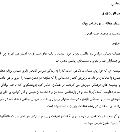
نجاشی
متوفاى 450 ق.
عنوان مقاله: راوى شناس بزرگ
نویسنده: محمد حسن امانى
اشـاره:
مطالعه زندگى سراسر نور عالمان دین و ابرار، درسها و نکته هاى بسیارى به انسان مى آموزد چرا
پرچمداران علم و تقوى و مشعلهاى روشنى بخش اند.
نوشته اى که فرا روى شماست نگاهى است گذرا به زندگى سراسر افتخار راوى شناس بزرگ ن
مبارزه با مخالفان برخاست و پوچى گفتار دشمنانى را که سابقه درخشان شیعه را امرى واهى دانسته
و پیشینه هاى فرهنگى سرزنش مى کردند، بر همگان آشکار کرد پژوهشگرى که با قلم تواناى خو
صادق(علیهما السلام)پرداخت و در بازشناسى محدثان و دانشمندان شیعى و آثار گرانبهاى آنان بى
کوشش مدام و خستگى ناپذیر، درخت استوار و پربارى به نام «رجال نجاشى» شد که در طول ق
راهنماى محققان در رشته شناخت راویان حدیث بوده است.
او گر چه با عـزت نفس، از خود چـیزى نگـفت و ننوشت ولى نام مبارکش در کنار میراث ماندگارش،
آنان بود، هنوز هم مى درخـشد.