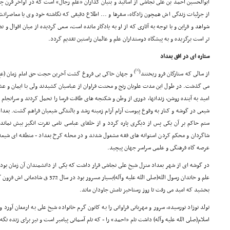
ابوالحسین احمد بن على نجاشى از اساتید و بنیان گذاران «علم رجال» است که در اواخر قرن چ
از جزئیات زندگى اش همچون زادگاه، سفرها و ... اطلاع دقیقى که نگاشته خود وى یا معاصرانش
شواهد و قراین و با توجه به آثارى که از او به یادگار مانده است، سعى گردیده از میان اقوال 
تر است برگزیده و به پیشگاه دوستداران علم و عالمان راستین تقدیم گردد.
ستاره اى در افق بغداد
[1]
)
(
از سالى که ستارگان فرو ریختند
مى گذشت. در طول این مدت علویان رنج و محنت فراوان از عباسیان کشیدند ولى با ایمان و ع
امید به آینده روشن، زندانها، دورى از وطن و شکنجه هاى طاقت فرسا را تحمل کردند و سرانجام
شیعى در گوشه و کنار به وقوع پیوست آرام آرام زمینه رشد و بالندگى شیعیان فراهم گشت. بغدا
ستم حاکم بر آن یکى پس از دیگرى پاره گردد و از خلفاى عباسى نامى نفرت انگیز بیش نماند.
شاگردان و محکم کردن استوانه هاى فقه مشغول شدند و در محله کرخ بغداد - منطقه اى شیعه 
عرصه گاه فرهنگى و علمى سراسر جهان پیچید.
در گوشه اى از شهر بغداد منزل شیخ على نجاشى قرار داشت که یکى از دانشمندان آن زمان بود
علم و خاندان رسول الله(صلى الله علیه وآله)
بخشید که امید مى رفت تا روز رستاخیز نامش جاودان ماند.
تولد نوزاد نورسیده، سرور و مهربانى فراوانى را به کانون گرم خانواده شیخ على به ارمغان آورد و
اسلام(صلى الله علیه وآله) داشت نام «احمد» را - که نام آسمانى پیامبر است و نیز براى زنده نگه