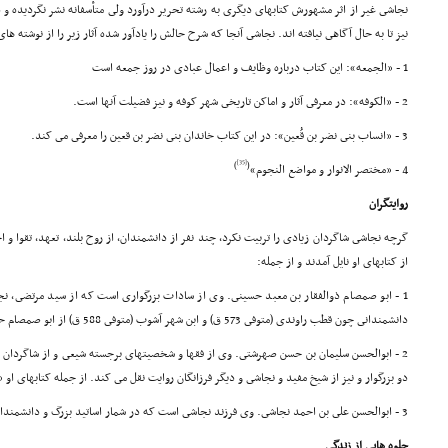
نجاشى غیر از اثر مشهورش کتابهاى دیگرى به رشته تحریر درآورد ولى متأسفانه نشر نگردیده
نیز تا به حال آگاهى نیافته اند. نجاشى آنجا که شرح حالش را یادآور شده آثار زیر را از نوشته 
1 - «الجمعه»: این کتاب درباره وظایف و اعمال عبادى در روز جمعه است
2 - «الکوفه»: در معرفى آثار و اماکن تاریخى شهر کوفه و نیز فضیلت آنها است.
3 - «انساب بنى نضر بن قُعین»: در این کتاب خاندان بنى نضر بن قعین را معرفى مى کند.
[35]
)
(
4 - «مختصر الانوار و مواضع النجوم»
روایتگران
گرچه نجاشى شاگردان زیادى را تربیت نکرد، چند نفر از دانشمندان، از روح بلند، تعهد، تقوا و ا
از کتابهاى او نایل آمدند و از جمله:
1 - ابو صمصام ذوالفقار بن معبد حسینى. وى از سادات بزرگوارى است که از سید مرتضى، ن
دانشمندانى چون قطب راوندى (متوفى 573 ق) و ابن شهر آشوب (متوفى 588 ق) از ابو صمصام حدیث نقل مى کنند
2 - ابوالحسن سلیمان بن حسن صهرشتى. وى از فقها و شخصیتهاى برجسته شیعى و از شاگردان 
دو بزرگوار و نیز از شیخ مفید و نجاشى و دیگر فرزانگان روایت نقل مى کند. از جمله کتابهاى ا
3 - ابوالحسن على بن احمد نجاشى. وى فرزند نجاشى است که در شمار اساتید بزرگ و دانشمندان جاى دارد
جلوه هایى از زندگى