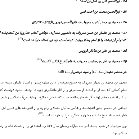
24 - ابوالقاسم على بن شبل بن اسد
25 - ابوالحسن محمد بن احمد قمى
26 - محمد بن جعفر ادیب معروف به «ابوالحسن تمیمى»(303 - 402)ق
27 - محمد بن عثمان بن حسن معروف به «نصیبى معدل». نجاشى کتاب «مارووا من الحدیث» ابو
[23]
)
(
که تمام آن نوشته را از امام رضا7 روایت کرده است، نزد این استاد خوانده است
.
28 - محمد بن على بن شاذان قزوینى
[24]
)
(
29 - محمد بن على بن یعقوب معروف به «ابوالفرح قنائى کاتب»
در محضر مفید
(رحمه الله)
و سید مرتضى
(رحمه الله)
محمد بن محمد بن نعمان معروف به «شیخ مفید» یا «ابن معلم» پیشوا و استاد علماى شیعه است
تمام کسانى که بعد از او آمدند از محضرش و از آثار ماندگارش بهره ها بردند. حدود دویست ک
از این فقیه و محقق ژرف نگر به جاى مانده است که به منزله دائرة المعارف بزرگ اسلامى و ش
نجاشى در محضر چنین اندیشمند و عالمى سالیان متمادى زانو زد و از اندوخته هاى علمى اش 
[25]
)
(
قولویه - استاد شیخ مفید - و شمارى دیگر را نزد او خوانده است
.
وى سرانجام در شب جمعه آخر ماه مبارک رمضان سال 413 ق.
سنگین بود.