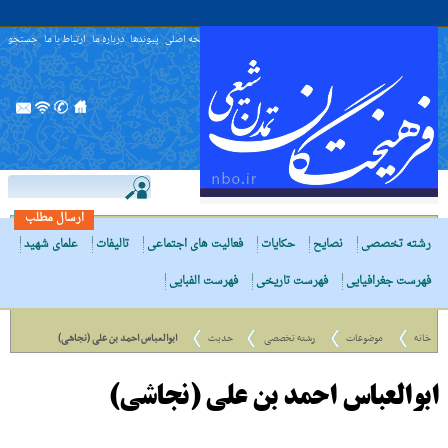
صفحه اصلی
پیوندها
درباره ما
ارتباط با ما
جستجو
ارسال مطلب
رشته تخصصی
نصایح
حکایات
فعالیت های اجتماعی
تالیفات
علمای شهید
فهرست جغرافیایی
فهرست تاریخی
فهرست الفبایی
خانه
موضوعات
رشته تخصصی
حدیث
ابوالعباس احمد بن علی (نجاشی)
ابوالعباس احمد بن علی (نجاشی)