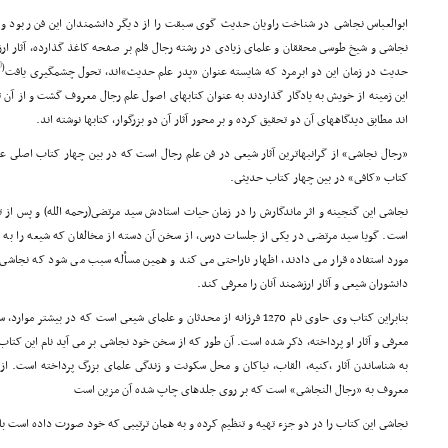
ابوالعباس نجاشى در شناخت راویان حدیث گوى سبقت را از دیگر دانشمندان این فن ربود و 
نجاشى و شیخ طوسى محققان و علماى زیادى در رشته رجال قلم بر صفحه کاغذ گذارده، آثار ار
[33]
(
حدیث در زمان این دو ابرمرد که شایسته عنوان «پدر علم حدیث»اند، تحول چشمگیرى یافت
این زمینه از خویش به یادگار گذاردند به عنوان کتابهاى اصول علم رجال معروف گشت و از آن 
اند مطابق دیدگاههاى آن دو تحقیق کرده و بر محور آثار آن دو بزرگوار، کتابها نوشته اند.
«رجال نجاشى» از گرانبهاترین آثار شیعى در فن علم رجال است که در بین چهار کتاب اصلى
کتاب «کافى» در بین چهار کتاب حدیثى.
نجاشى این گنجینه و اثر ماندگارش را در زمان حیات استادش سید مرتضى(رحمه الله) و پس از ت
است. گویا سید مرتضى در یکى از جلسات درس، از سخن آن دسته از مخالفان که شیعه را به ن
مورد استفاده قرار مى دادند، اظهار ناراحتى مى کند و همین مسأله سبب مى شود که نجاشى
دانشوران شیعى و آثار ارزشمند آنان را معرفى کند.
بنابراین کتاب وى حاوى نام 1270 فرزانه از محدثان و علماى شیعى است که در 
معرفى و آثار او پرداخته، ذکر شده است. آن طور که از سخن خود نجاشى بر مى آید نام این کت
به شناساندن آثار ،کنیه، القاب، نیاکان و محل سکونت و زندگى علماى بزرگ پرداخته است. ا
معروف به «رجال النجاشى» است که بر روى جلدهاى چاپ شده آن مزین است
نجاشى این کتاب را در دو جزء تهیه و تنظیم کرده و به همان ترتیبى که خود صورت داده است ب