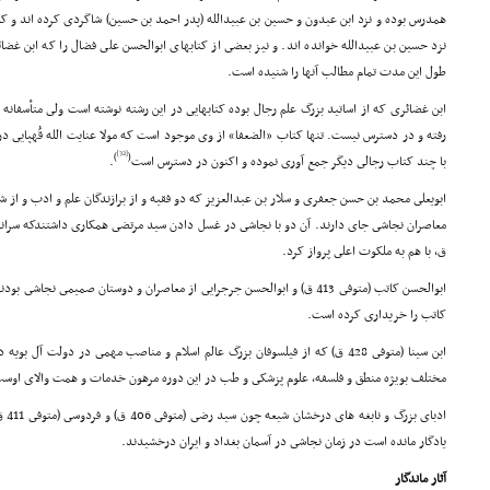
همدرس بوده و نزد ابن عبدون و حسین بن عبیدالله (پدر احمد بن حسین) شاگردى کرده اند و ک
نزد حسین بن عبیدالله خوانده اند. و نیز بعضى از کتابهاى ابوالحسن على فضال را که ابن غض
طول این مدت تمام مطالب آنها را شنیده است.
ابن غضائرى که از اساتید بزرگ علم رجال بوده کتابهایى در این رشته نوشته است ولى متأسفانه 
رفته و در دسترس نیست. تنها کتاب «الضعفا» از وى موجود است که مولا عنایت الله قُهپایى در 
[32]
)
(
با چند کتاب رجالى دیگر جمع آورى نموده و اکنون در دسترس است
.
ابویعلى محمد بن حسن جعفرى و سلار بن عبدالعزیز که دو فقیه و از برازندگان علم و ادب و از 
ق، با هم به ملکوت اعلى پرواز کرد.
ابوالحسن کاتب (متوفى 413 ق) و ابوالحسن جرجرایى از معاصران و دوستان صمیمى ن
کاتب را خریدارى کرده است.
ابن سینا (متوفى 428 ق) که از فیلسوفان بزرگ عالم اسلام و مناصب مهمى در دولت 
مختلف بویژه منطق و فلسفه، علوم پزشکى و طب در این دوره مرهون خدمات و همت والاى اوس
ادبا
یادگار مانده است در زمان نجاشى در آسمان بغداد و ایران درخشیدند.
آثار ماندگار