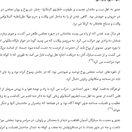
عشق به اهل بیت و خاندان عصمت و طهارت -(علیهم السلام) - چنان در روح و روان نجاشى در آم
در خروش و جوشش بود. گاهى غدیر او را به ساحل امن ولایت و حرم مولا على(علیه السلام)مى ک
ولایت و مسلخ عاشقان به کربلا مى برد.
هر سال عید غدیر که از راه مى رسید شادمانى در چهره نجاشى ظاهر مى گشت و شوق زیارت 
شتابان به وادى نور حرکت مى کرد. به سرزمین ولایت که مى رسید گویا در جوار بارگاه ملکوتى ام
با بهره جویى معنوى از روح بلند آن حضرت، از فرصت به دست آمده سود جسته، از اساتید بزرگ 
مى گشت و از دست مبارک آنان به دریافت اجازه نقل روایت نایل مى آمد به طورى که با کوله با
[38]
)
(
خود مراجعت مى کرد
.
از جلوه هاى حیات نجاشى روح توحید و عبودیتى بود که در جانش رسوخ کرده بود و رد پاى ای
باید در مساجد و مکانهاى زیارتى دنبال کرد.
او هرگاه به قصد کوفه - شهر اجدادش - حرکت مى کرد با زاد و توشه تقوا و با روحى سرشار از
قلبى آکنده از عشق به اهل بیت (علیهم السلام)و زبانى گویا به ذکر خدا قدم مى گذاشت و به 
عظمت و فضیلت مساجد شهر کوفه آگاه بود و در همانجا که پیامبران و جانشینان آنها و دیگر زا
[39]
)
(
خواند
.
عشق و محبت به ستارگان آسمان فقاهت و دیدار با محدثان و راویان، در سراسر وجود نجاشى موج 
داشت و چه در شهر بغداد یا در مسافرتهایش به نجف و کوفه به دیدار صاحبان فضیلت و ابرار