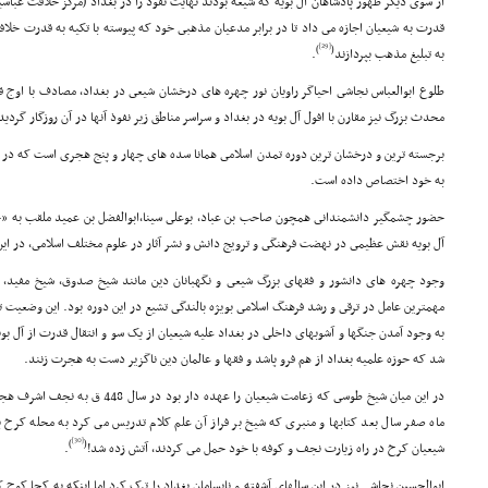
از سوى دیگر ظهور پادشاهان آل بویه که شیعه بودند نهایت نفوذ را در بغداد (مرکز خلافت عباسیا
قدرت به شیعیان اجازه مى داد تا در برابر مدعیان مذهبى خود که پیوسته با تکیه به قدرت خلافت
[29]
)
(
به تبلیغ مذهب بپردازند
.
طلوع ابوالعباس نجاشى احیاگر راویان نور چهره هاى درخشان شیعى در بغداد، مصادف با اوج 
محدث بزرگ نیز مقارن با افول آل بویه در بغداد و سراسر مناطق زیر نفوذ آنها در آن روزگار گردید
برجسته ترین و درخشان ترین دوره تمدن اسلامى همانا سده هاى چهار و پنج هجرى است که در می
به خود اختصاص داده است.
حضور چشمگیر دانشمندانى همچون صاحب بن عباد، بوعلى سینا،ابوالفضل بن عمید ملقب به «جاح
آل بویه نقش عظیمى در نهضت فرهنگى و ترویج دانش و نشر آثار در علوم مختلف اسلامى، در ای
وجود چهره هاى دانشور و فقهاى بزرگ شیعى و نگهبانان دین مانند شیخ صدوق، شیخ مفید، 
مهمترین عامل در ترقى و رشد فرهنگ اسلامى بویژه بالندگى تشیع در این دوره بود. این وضعیت ت
به وجود آمدن جنگها و آشوبهاى داخلى در بغداد علیه شیعیان از یک سو و انتقال قدرت از آل 
شد که حوزه علمیه بغداد از هم فرو پاشد و فقها و عالمان دین ناگزیر دست به هجرت زنند.
در این میان شیخ طوسى که زعامت شیعیان را
ماه صفر سال بعد کتابها و منبرى که شیخ بر فراز آن علم کلام تدریس مى کرد به محله کرخ 
[30]
)
(
شیعیان کرخ در راه زیارت نجف و کوفه با خود حمل مى کردند، آتش زده شد!
.
ابوالحسین نجاشى نیز در این سالهاى آشفته و نابسامان بغداد را ترک کرد اما اینکه به کجا کو