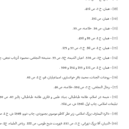
[19]
- همان، ج 2، ص 428.
[20]
- همان، ص 151.
[21]
- همان، ص 36. خلاصه، ص 55.
[22]
- همان، ج 1، ص 95 و 458.
[23]
- همان، ج 1، ص 98. ج 2، ص 32 و 175.
[24]
- همان، ج2، ص 326. اعیان الشیعه، ج3، ص 33. مشیخه النجاشى، محمود دُریاب نجفى، چاپ اول 1413 ق، قم، ص 98.
[25]
- همان، ج 1، ص 121 و 153 و 154 و 306 .
[26]
- روضات الجنات، محمد باقر خوانسارى، اسماعیلیان، قم، ج 1، ص 63.
[27]
- رجال النجاشى، ج 2، ص 104، خلاصه، ص 46.
[28]
تبلیغات اسلامى، چاپ اول، 1368 ش، ص 284.
[29]
- دائرة المعارف بزرگ اسلامى، زیر نظر کاظم موسوى بجنوردى، چاپ دوم، 1369 ش، ج 1، ص 629
[30]
-التبیان، آقا بزرگ تهرانى، ج 2، ص 332، فهرست شیخ طوسى، ص 188. ریاض العلماء، ج1، ص 40، خلاصه، ص 72.