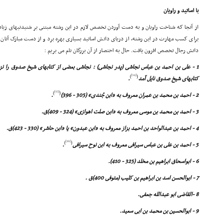
با اساتید و راویان
از آنجا که شناخت راویان و به دست آوردن تخصص لازم در این رشته مبتنى بر شنیدنیهاى زیاد
براى کسب مهارت در این رشته، از دریاى دانش اساتید بسیارى بهره برد و از دست مبارک آنان
دانش رجال تخصص افزون یافت. حال به اختصار از آن بزرگان نام مى بریم :
1 - على بن احمد بن عباس نجاشى (پدر نجاشى) : نجاشى بعضى از کتابهاى شیخ صدوق را نز
[14]
)
(
کتابهاى شیخ صدوق نایل آمد
.
[15]
)
(
2 - احمد بن محمد بن عمران معروف به «ابن جُندى» (305 - 396)
.
3 - احمد بن محمد بن موسى معروف به «ابن صلت اهوازى» (324 - 409)ق.
4 - احمد بن عبدالواحد بن احمد بزاز معروف به «ابن عبدون» یا «ابن حاشر» (330 - 423)ق.
[16]
)
(
5 - احمد بن على بن عباس سیرافى معروف به ابن نوح سیرافى
.
6 - ابواسحاق ابراهیم بن مخلد (325 - 410).
7 - ابوالحسن اسد بن ابراهیم بن کلیب (متوفى 400)ق .
8 -القاضى ابو عبدالله جعفى.
9 - ابوالحسین بن محمد بن ابى سعید.