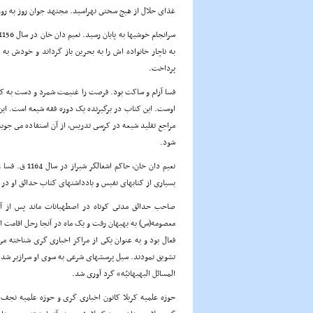
غذاى حلال از هیچ سختى نهراسید. مجتهد جوان روز به روز ب
به ناچار خانواده اش را به بحرین باز گرداند و خودش به
پرداخت.
فسا آرام و ساکت بود. فرصت را غنیمت شمرد و دست به کار
اوست. این کتاب در برگیرنده یک دوره فقه شیعه است. ای
مراجع تقلید شیعه در کرسى تدریس، از آن استفاده مى جو
شود.
نعیم دان خان،
بسیارى از کتابهاى نفیس و یادداشتهاى کتاب حدائق او در ف
صاحب حدائق مدتى کوتاه در اصطهبانات ماند پس از آن
معصومه(س) به بهبهان رفت و یک ماه در آنجا رحل اقامت افکن
فعال بود و به عنوان یکى از مراکز اخبارى گرى شناخته م
تشویق نمودند. سیل پرسشهاى شرعى به سوى او سرازیر شد و
المسائل البهبهانیّه» گرد آورى شد.
حوزه علمیه کربلا کانون اخبارى گرى و حوزه علمیه نجف 