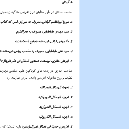
شاگردان
صاحب حدائق در طول سالیان دراز تدریس، شاگردان بسیارى ت
1. میرزا ابوالقاسم گیلانى، معروف به میرزاى قمى که کتاب «قوانین الاصول» او از شاهکارهاى علم اصول است.
2. سید مهدى طباطبایى، معروف به بحرالعلوم
3. ملامهدى نراقى، نویسنده «جامع السعادات»
4. سید على طباطبایى، معروف به صاحب ریاض، نویسنده «ریاض المسائل»
(
5. ابوعلى حائرى، نویسنده «منتهى المقال فى علم الرجال»
صاحب حدایق در رشته هاى گوناگون علوم اسلامى مهارت دا
لطیف و روح شاعرانه اش مى باشد. آثارش عبارتند از:
1. اجوبة المسائل البحرانیّه
2. اجوبة المسائل البهبهانیّه
3. اجوبه المسائل الشیرازیّه
4. اجوبه المسائل الکازرونیّه
5. الاربعون حدیثا فى فضائل امیرالمؤمنین
(علیه السلام)
که ا