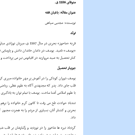
متوفاى 1186 ق.
عنوان مقاله: باغبان فقه
نویسنده: مجتبى سپاهى
تولد
قریه «ماحوز» بحرین در سال 07
«یوسف» نامید. یوسف در دامان خاندان دانش و پارسایى ت
کنار تحصیل به صید مروارید در اقیانوس نیز مى پرداخت و از
جویبار تحصیل
یوسف دوران کودکى را در آغوش پر مهر خانواده سپرى کرد 
قلب جاى داد. پدر که مجتهدى آگاه به علوم عقلى، ریاضى 
با علوم اسلامى آشنا ساخت. یوسف با تمام توان به یادگیرى 
تندباد حوادث تلخ مى رفت تا کانون گرم خانواده را بره
بحرین و کشتار آنان، بسیارى از مردم را به هجرت مجبور
داد.