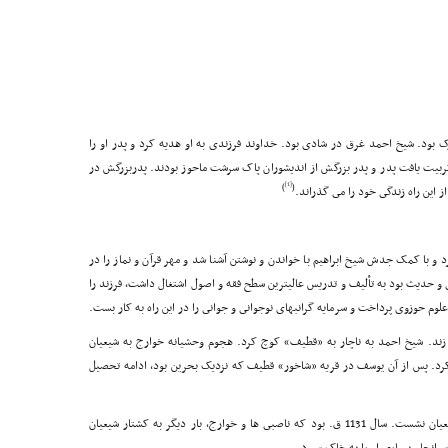
11 ق، میزبان نوزادى مبارک بود. شیخ احمد غرق در شادى بود. خداوند فرزندى به او هدیه کرد و پدر او را
ربیت یافت پدر و پدر بزرگش از اندیشوران پاک سرشت ماحوز بودند. پدربزرگش در
[1]
)
(
 این راه زندگى خود را مى گذراند.
و با کمک جدش شیخ ابراهیم با خواندن و نوشتن آشنا شد و مهر قرآن و نماز را در
و حدیث بود به تألیف و تدریس عالیترین سطح فقه و اصول اشتغال داشت، فرزند را
علوم حوزوى پرداخت و سرمایه گرانبهاى نوجوانى و جوانى را در این راه به کار بست.
م زند. شیخ احمد به ناچار به «قطیف» کوچ کرد. هجوم وحشیانه خوارج به شیعیان
 کرد. پس از آن یوسف در قریه «شاخور» قطیف که نزدیک بحرین بود، ادامه تحصیل
گردباد نیزه ها شاخور را در نوردید و رگبارشان بر قلب شیعیان نشست. سال 1131 ق. بود که ناصبى ها و خوارج، بار دیگر به کشتار شیعیان