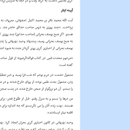
گرى ملایمى داشت، به کربلا رفت و در آنجا به تدریس پرد
آیینه ایثار
پرداخت. «چند روزى به درس صاحب حدائق حاضر شد. رو
هستم. اگر شیخ یوسف بحرانى (صاحب حدایق) چند روزى کرس
یوسف بحرانى از اخبارى گرى روى گردان شده به شیوه اجته
«مرحوم محدث قمى در کتاب فوائدالرضویه از قول صاحب
گفته است:
مشغول خدمت در حرم بودم که شب فرا رسید و خبر تعطیل 
زدن، مشغول بحث علمى بوده، از رواق خارج شدند و در 
را ببندم. آن دو بزرگوار از صحن خارج شده، در پشت صحن ب
من درها را بستم و به منزل رفتم. قبل از طلوع فجر، بر
هستند. بهت زده، آنان را مى نگریستم که چه اندازه براى م
اقامه نماز ایستادند».
وحید بهبهانى در کانون اخبارى گرى بحران ایجاد کرد. ب
شرکت کردند. صاحب حدایق که مرجع تقلید و مدرس بزرگ حوز