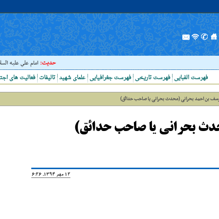
حدیث:
امام علي عليه السلام فرمودن
فهرست الفبایی
فهرست تاریخی
فهرست جغرافیایی
علمای شهید
تالیفات
فعالیت های اجت
سف بن احمد بحرانی (محدث بحرانی یا صاحب حدائق)
دث بحرانی یا صاحب حدائق)
12 مهر 1394, 16:26