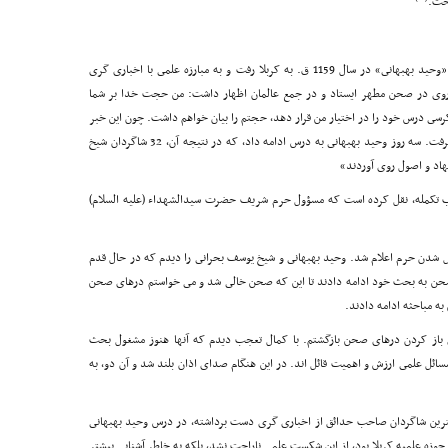
اخت.
آیت الله محمد باقر بن محمد اکمل اصفهانى، معروف به «وحید بهبهانى» در سال 1159 ق. به کربلا رفت و به مبارزه علمى با اخبارى گرى
ى در صحن مطهر ایستاد و در جمع عالمان اظهار داشت: من حجت خدا بر شما
ى درس خود را در اختیار من قرار دهد، حجتم را بیان خواهم داشت. چون این خبر
به شیخ یوسف بحرانى رسید، پیشنهاد وحید بهبهانى را پذیرفت. سه روز وحید بهبهانى به درس ادامه داد، که در نتیجه آن، 32 شاگردان شیخ
اد و اصول روى آوردند»
 تکمله، نقل کرده است که مسؤول حرم شریف حضرت سیدالشهداء (علیه السلام)
شدن حرم اعلام شد. وحید بهبهانى و شیخ یوسف بحرانى را دیدم که در حال قدم
صحن به بحث خود ادامه دادند تا این که صحن خالى شد و مى خواستم درهاى صحن
ه مباحثه ادامه دادند.
اى باز کردن درهاى صحن بازگشتم. با کمال تعجب دیدم که آنها هنوز مشغول بحث
سائل علمى ارزش و اهمیت قائل اند. در این هنگام صداى اذان بلند شد و آن دو، به
هترین شاگردان صاحب حدائق از اخبارى گرى دست برداشته، در درس وحید بهبهانى
ه علمیه کربلا بود، از این شکست علمى ناراحت نشد، بلکه به خاطر آشنایى بیشتر