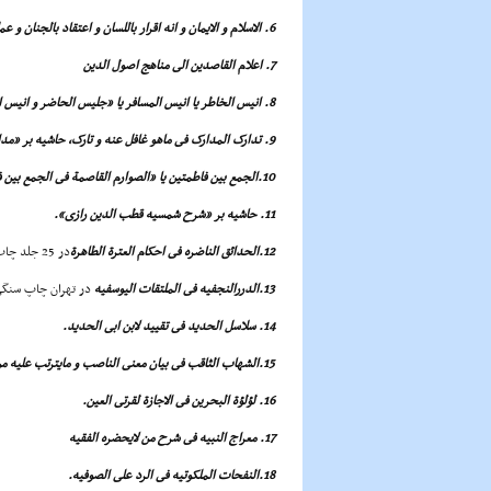
6. الاسلام و الایمان و انه اقرار باللسان و اعتقاد بالجنان و عمل بالارکان
7. اعلام القاصدین الى مناهج اصول الدین
8. انیس الخاطر یا انیس المسافر یا «جلیس الحاضر و انیس المسافر» یا «انیس المسافر و جلیس الخواطر در بمبئى چاپ شد.
9. تدارک المدارک فى ماهو غافل عنه و تارک، حاشیه بر «مدارک الاحکام»
10.الجمع بین فاطمتین یا «الصوارم القاصمة فى الجمع بین فاطمیتین».
11. حاشیه بر «شرح شمسیه قطب الدین رازى».
12.الحدائق الناضره فى احکام العترة الطاهرة
در 25 جلد چاپ شده است.
13.الدررالنجفیه فى الملتقات الیوسفیه
در تهران چاپ سنگ
14. سلاسل الحدید فى تقیید لابن ابى الحدید.
15.الشهاب الثاقب فى بیان معنى الناصب و مایترتب علیه من المطالب.
16. لؤلؤة البحرین فى الاجازة لقرتى العین.
17. معراج النبیه فى شرح من لایحضره الفقیه
18.النفحات الملکوتیه فى الرد على الصوفیه.