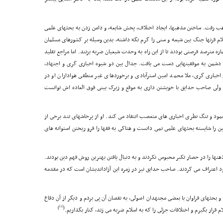
ب رفت. ساختن مذهبها، ایجاد اختلاف، پخش شایعه، و دامن زدن به بحثهاى علمى
ام قرنها جنگ بین شیعه و سنى را گرم نگه داشته، بدین وسیله بر کشورهاى مسلمان
اره مترصد فرصتى بودند تا از این راه به وحدت شیعیان ضربه بزنند. اما مراجع تقلید
ه، دشمن به موفقیتهایى دست مى یافت. جدال بین دو شیوه اخبارى گرى و اجتهاد،
خبارى گرى، ملا محمد امین استرآبادى و برخوردهاى غیر منطقى هواداران او در
. ولى صاحب حدایق با خویشتن دارى به موقع و زیرک بینى فوق العاده اش توانست
جمود و تنگ نظرى اخبارى هاى متعصب انتقاد مى کند. او از پرخاشهاى تند برخى از
ین را شایسته بحثهاى علمى نمى دانست و هتاکى به فقها را فرو ریختن استوانه هاى
هنها را در حصار تکبر محبوس نکردند و به دنبال یافتن بهترین روش فهم دین بودند.
خود اعتراف مى کردند. صاحب حدایق نیز در زمره این آزاداندیشان است که در مقدمه
د و بحثهاى فراوان با بعضى مجتهدان اصولى، به نقصان آن پى بردم و دیگر از آن دفاع
[4]
)
(
ر بگیرم و اختلافات جزئى را که به اسلام ضربه مى زند، کنار بگذاریم.