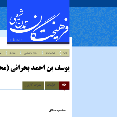
خانه
موضوعات
رشته تخصصی
حدیث
یو
یوسف بن احمد بحرانی (مح
خانه
جزئیات
نظرات کاربران
صـاحب حدائـق