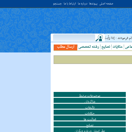
صفحه اصلی
پیوندها
درباره ما
ارتباط با ما
جستجو
د : إذا رَأيتَ عالِما فَکُن لَهُ خادِما ؛ هرگاه دانشمندى ديدى، به او خدمت کن. ( غررالحکم ح ۴۰۴۴ )
ماعی
حکایات
نصایح
رشته تخصصی
ارسال مطلب
موضوعات مرتبط
شاگردان
تالیفات
حکایات
فعالیت ها
نصایح
نظر ایشان درباره دیگران