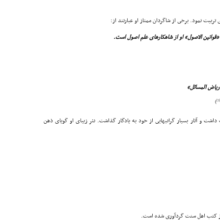
ربیت نمود. برخى از شاگردان ممتاز او عبارتند از:
[5]
)
شت و آثار بسیار گرانبهایى از خود به یادگار گذاشت. نثر زیباى او گویاى ذهن
ز کتب اهل سنت گردآورى شده است.