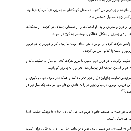
سرانجام بیمارى او را به خاک سپرد.
رپرستى خانواده را بر دوش مى کشید. نخلستان کوچکشان در بحرین، تنها سرمایه آنها بود.
 کنار آن به تحصیل ادامه مى داد.
ادران و مادرش برآید. او استقامت را از نخلهاى ایستاده فرا گرفت. از مشکلات
. آزادى بحرین از چنگال اشغالگران یوسف را به کوچ فرا خواند.
لادى شرکت کرد و از خرمن دانش استاد خوشه ها چید. کار و درس را با هم عجین
رنجور و خسته با کتاب انس مى گرفت.
ه قطیف برگردد تا در درس شیخ حسین ماحوزى شرکت کند. دو سال در قطیف ماند و
 غم بر آسمان اندیشه اش پدیدار شد. فقر او را به بحرین کوچانید.
رپرستى نمایند. بنابراین دل از مهر خانواده کند و آهنگ سفر نمود. شوق یادگیرى او
عالى دروس حوزوى، درسهاى پایین تر را به دانش پژوهان مى آموخت. یک سال نیز در
[2]
)
(
شت.
 هر آدینه در مسجد جامع با مردم نماز مى گذارد و آنها را با فرهنگ اسلامى آشنا
ار هم زندگى کنند.
بلیغ به کشاورزى نیز مشغول بود. همراه برادرانش بیل مى زد و در تلاش براى کسب