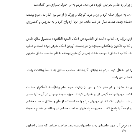
ر آوازه علم و تقوایش افزوده مى شد. مردم به او احترام بسیارى مى گذاشتند.
سرانجام خوشیها به پایان رسید. نعیم دان خان در سال 1156 ق. به شیراز حمله کرد و زن و مرد، کوچک و بزرگ را از دم تیغ گذراند. شیخ یوسف
 «فسا» رفت. هشت سال در فسا ماند. در آنجا ازدواج کرد و به تدریس و کشاورزى
ى بزرگ زد. کتاب «الحدائق الناضره فى احکام العترة الطاهره» محصول سالها تلاش
ن کتاب تاکنون راهگشاى مجتهدان در بدست آوردن احکام شرعى بوده است و هماره
یند. کتاب «حدائق» موجب شد تا پس از آن، شیخ یوسف به نام صاحب حدائق مشهور
 حاکم اشغالگر شیراز در سال 1164 ق. فسا را نیز اشغال کرد. مردم به بیابانها گریختند. صاحب حدایق به «اصطهبانات» رفت.
سا از بین رفت.
 به مشهد و قم سفر کرد و پس از زیارت حرم امام رضا(علیه السلام)و حضرت
د. بهبهانیها به گرمى از او پذیرایى کردند. حوزه علمیه بهبهان در آن سالها بسیار
ى شد. علماى نیک اندیش بهبهان مردم را به استفاده از علم و اخلاق صاحب حدایق
 او به آنها پاسخ گفت. مجموعه پاسخهاى صاحب حدایق در رساله اى به نام «اجوبة
در برابر آن، مهد «اصولیون» و «اجتهادیون» بود. صاحب حدایق که بینش اخبارى
[3]
)
(