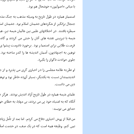
با مبانى «اصولیون» خوشحال هم بود.
استعمار هماره در طول تاریخ به وسیله مذهب به جنگ مذه
جنجال برانگیز از شگردهاى دشمنان اسلام بود. دشمنان اسل
سیطره یافتند. در اختلافهاى علمى بین عالمان شیعه نیز، هم
شیعه با تیزبینى نقشه هاى آنان را خنثى مى کردند و گا
فرصت طلایى براى استعمار بود. برخورد نادرست پیشواى ا
توهین به اجتهادیون، آسمان اندیشه ها را کدر ساخته بود
جلوى حوادث ناگوار را بگیرد.
او نظریه علامه مجلسى را در اخبارى گرى مى پذیرد و از 
اندیشمندان نسبت به یکدیگر، بسیار آزرده خاطر بود و توه
دین مى دانست.
علماى شیعه هماره در طول تاریخ آزاد اندیش بودند. هرگز ذ
آنگاه که به اشتباه خود پى مى بردند، بى مهابا، به خطاى 
حدایق مى نویسد:
من قبلا از روش اخبارى دفاع مى کردم. اما بعد از تأمل زیا
نمى کنم. وظیفه همه است که در یک صف، در خدمت اسلام قرا