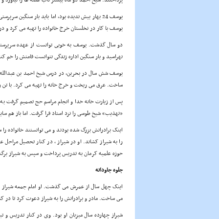
پرداختند. شیخ احمد دو ماه بیشتر تاب غصه ها را نیاورد و 
یوسف 24 بهار بیش ندیده بود، اما باید بار سنگین س
یوسف با کار در نخلستان خرج خانواده را تهیه مى کرد و در
دو سال گذشت. یوسف به خوبى توانست از عهده سرپرستى بر
نهراسید و بار سنگین اداره زندگى نتوانست قامتش را خم کند
یوسف شش سال در بحرین، در درس شیخ احمد بن عبدالله ب
ساخت. عرق مى ریخت و خرج خانه را تهیه مى کرد. با تن 
پس از زیارت خانه خدا و انجام مراسم حج تصمیم گرفت ب
«تهذیب» شیخ طوسى را نزد استاد فرا گرفت. اما باز هم سایه
اینک برادرانش بزرگ شده بودند و مى توانستند خانواده را س
را به شیراز کشاند. او در شیراز ، در کنار تحصیل مراحل 
حوزه علمیه کرمان به تدریس پرداخت و سپس به شیراز برگ
جلوه جاودانه
اینک چهل سال از عمرش مى گذشت. او امام جمعه شیراز بود.
مى ساخت. مادر و برادرانش را به شیراز دعوت کرد تا در کن
شیراز چهارده سال میزبان او بود. وى در کنار تدریس و ت