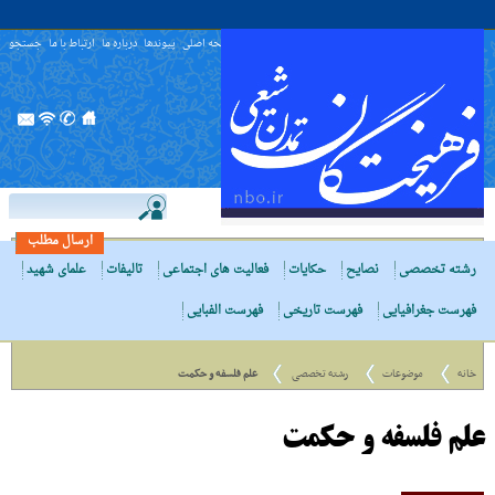
صفحه اصلی
پیوندها
درباره ما
ارتباط با ما
جستجو
ارسال مطلب
رشته تخصصی
نصایح
حکایات
فعالیت های اجتماعی
تالیفات
علمای شهید
فهرست جغرافیایی
فهرست تاریخی
فهرست الفبایی
خانه
موضوعات
رشته تخصصی
علم فلسفه و حکمت
علم فلسفه و حکمت