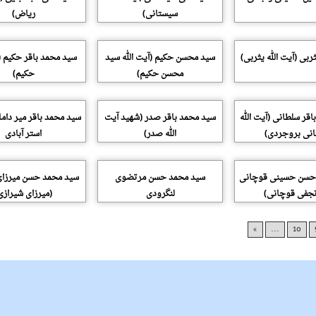
سیستانی)
ریاض)
ربی (آیت الله یثربی)
سید محسن حکیم (آیت الله سید
سید محمد باقر حکیم (آ
محسن حکیم)
حکیم)
قر سلطانی (آیت الله
سید محمد باقر صدر (شهید آیت
سید محمد باقر میر دام
نی بروجردی)
الله صدر)
استر آبادی
حسن حسینی قوچانی
سید محمد حسن مرتضوی
سید محمد حسن میرزای
 نجفی قوچانی)
لنگرودی
(میرزای شیرازی
»
...
10