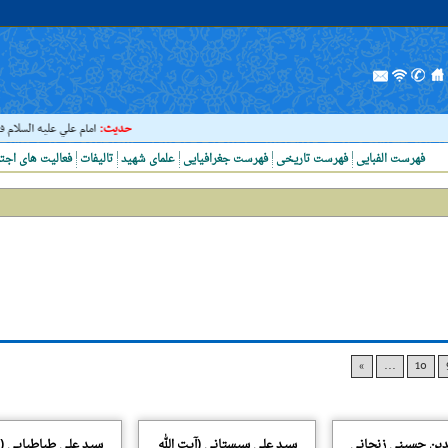
حدیث:
امام علي عليه السلام فرمود
فهرست الفبایی
فهرست تاریخی
فهرست جغرافیایی
علمای شهید
تالیفات
فعالیت های اجت
»
...
10
دین حسینی زنجانی
سید علی سیستانی (آیت الله
سید علی طباطبایی 