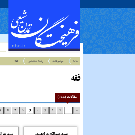
خانه
موضوعات
رشته تخصصی
فقه
فقه
مقالات
(244)
9
8
7
6
5
4
3
2
1
...
«
سید عبدالکریم لاهیجی
سید عزال