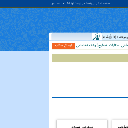
صفحه اصلی
پیوندها
درباره ما
ارتباط با ما
جستجو
ند : إذا رَأيتَ عالِما فَکُن لَهُ خادِما ؛ هرگاه دانشمندى ديدى، به او خدمت کن. ( غررالحکم ح ۴۰۴۴ )
ماعی
حکایات
نصایح
رشته تخصصی
ارسال مطلب
(صاحب
سید علی میبدی