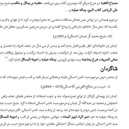
مصباح الفقيه
در شرح شرائع كه مهمترين كتاب وي مي‌باشد،
حاشيه بر رسائل و مكاسب
شيخ مرت
علي الرياض
، كتاب البيع
، رساله عمليه
و...
مرحوم همداني در اواخر عمر بخاطر مشکلات تنفسی به سامرا مهاجرت كرد تا از هواي پاك و سال
يكشنبه 28 صفر سال 1322ق دار فاني را وداع گفته و در حرمين شريفين عسكريين، مقابل قبر حليمه خاتون به خاك سپرده شد.
شيخ محمد آل عيثان احسائي( م 1331 ق)
ايشان در خانواده‌اي اهل علم و فضل بدنيا آمد و بيشتر از سي سال در نجف اشرف به تحصيل و 
نجف، اجازه اجتهاد گرفت. وي بعد از درگذشت پدرش به احساء برگشت و مشغول وظائف ديني‌
[21]
معاني الحروف
، شرح
رضا
عية
سيد مهدي قزويني،
رساله عمليه
و
اجو
بة
المسائل
اشاره كرد.
شاگردان
از محضر درس مرحوم سيد ناصر احسائي علماء و فضلاي بسيار تلمّذ و كسب فيض نموده‌اند كه در 
حبيب بن صالح القريني الاحسائي(1275 – 1363ق)
ايشان در روستاي كردلان از توابع بصره متولد شد و جهت استفاده از محضر علماي نجف راهي آ
اصفهاني و محمد بن عبدالله آل عيثان و مرحوم سيد ناصر احسائي استفاده كرد. شيخ حبيب بع
در آنجا مرجعيت ديني مردم را عهده‌دار شد و بعد از رحلت سيد ناصر احسائي، اكثر مردم احساء از
به رساله عمليه به نام «
نعم الزاد ليوم المعاد
»، حواشي متفرقه بر بعضي از كتب و
اجو
بة
المسائل
سيد ناصر احسائي در زمان حياتش، مسائل احتياطي مقلدين خود را به مرحوم شيخ حبيب بن قرين ا