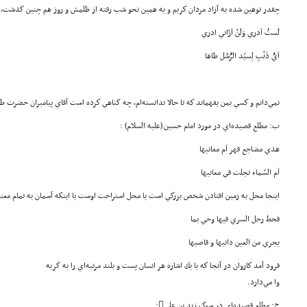
چقدر توهين شده به آزاد مردان كريم و به همين نحو شب رفته از ظلمش و روز هم چنين گذشت، ا
لَستُ اَدري وَلَنْ اَرْاني ادري
اَيُّ ذَنْبِ لِسيّد الرُّسُل طاها
نمي‌دانم و كسي بمن بفهماند كه تا حالا ندانسته‌ام، چه گناهي كرده است آقاي پيامبران حضرت ط
ب: مطلع قصيده‌اي در مورد امام حسين (علیه السلام) :
هذي مضاجع فهر اَم مغانيها
اَم السّماء تجلت في معانيها
اينجا محل به زمين افتادن شخص بزرگي است يا محل استراحت اوست يا اينكه آسمان به تمام معن
فحط رحل السري فيها وحي بما
يجري من العين دانيها و قاصيها
فرود آمد كاروان در آنجا كه با يك اشاره هر انسان پست و بلند مرتبه‌اي را به گريه
وا مي‌دارد.
ج: مطلع قصيده‌اي در سوگ زيد بن علي: