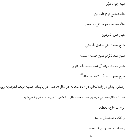
سيد جواد شبّر
علاّمه شيخ فرج العمران
علاّمه سيد محمد باقر الشخص
شيخ علي المرهون
شيخ محمد تقي صادق النجفي
شيخ عبدالكريم شيخ حسين الممتن
شيخ محمد جواد آل شيخ احمد الجزايري
[49]
شيخ محمد رضا آل كاشف الغطاء
زندگي ايشان در يادنامه‌اي در 107 صفحه در سال 1359ق در چاپخانه علميه نجف اشرف به زيور طبع آراسته شده است.
قصيده شانزده بيتي مرحوم سيد محمد باقر الشخص با اين ابيات شروع مي‌شود:
لرزء لنا اتاح الخطوبا
و لنكباء تستحيل ضراما
ومصاب فيه الهدي قد اصيبا
[51]