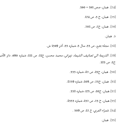
[24]
. همان، صص 161 – 160.
[25]
. همان، ج 3، ص 174.
[26]
. همان، ج2، ص 201.
ذ. همان.
[28]
. مجله بقيع، ص 33، سال 5، شماره 55، آذر 1369 ش.
[29]
.
الذريعة الي تصانيف الشيعة،
تهراني، محمد محسن
ج3، ص 183.
[30]
. همان، ج15، ص 82، شماره 533.
[31]
. همان، ج23، ص 109، شماره 8239.
[32]
.همان، ج10، ص 171، شماره 338.
[33]
.همان، ج 23، ص 132، شماره 8353.
[34]
.
شعراء الغري
، ج 12، ص 309 .
[35]
. همان.