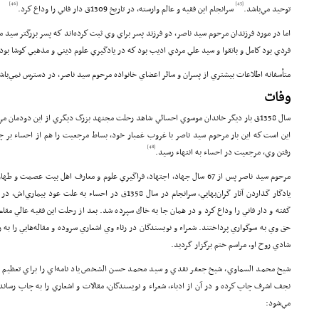
[46]
[45]
توحيد مي‌باشد.
سرانجام اين فقيه و عالم وارسته، در تاريخ 1309ق دار فاني را وداع كرد.
اما در مورد فرزندان مرحوم سيد ناصر، دو فرزند پسر براي وي ثبت كرده‌اند كه پسر بزرگتر س
فردي بود كامل و باتقوا و سيد علي مردي اديب بود كه در يادگيري علوم ديني و مذهبي كوشا بود
متأسفانه اطلاعات بيشتري از پسران و سائر اعضاي خانواده مرحوم سيد ناصر، در دسترس نمي‌باش
وفات
سال 1358ق بار ديگر خاندان موسوي احسائي شاهد رحلت مجتهد بزرگ ديگري از اين دودمان مي
اين است كه اين بار مرحوم سيد ناصر با غروب غمبار خود، بساط مرجعيت را هم از احساء بر چيد
[48]
رفتن وي، مرجعيت در احساء به انتهاء رسيد.
مرحوم سيد ناصر پس از 67 سال جهاد، اجتهاد، فراگيري علوم و معارف اهل بيت عصم
يادگار گذاردن آثار گران‌بهايي، سرانجام در سال 1358ق در احسا
گفته و دار فاني را وداع كرد و در همان جا به خاك سپرده شد. بعد از رحلت اين فقيه عالي مقا
حق وي به سوگواري پرداختند. شعراء و نويسندگان در رثاء وي اشعاري سروده و مقاله‌هايي را به
شادي روح او، مراسم ختم برگزار گرديد.
شيخ محمد السماوي، شيخ جعفر نقدي و سيد محمد حسن الشخص ياد نامه‌اي را براي تعظيم 
نجف اشرف چاپ كرده و در آن از ادباء، شعراء و نويسندگان، مقالات و اشعاري را به چاپ رساندن
مي‌شود: