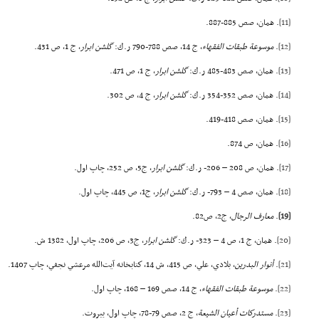
[11]
. همان، صص 885-887.
[12]
.
موسوعة طبقات الفقهاء
، ج 14، صص 788-790 ر.ك‌:
گلشن ابرار
، ج 1، ص 431.
[13]
. همان، صص 483-485 ر.ك:
گلشن ابرار
، ج 1، ص 471.
[14]
. همان، صص 352-354 ر.ك:
گلشن ابرار
، ج 4، ص 302.
[15]
. همان، صص 418-419.
[16]
. همان، ص 874.
[17]
. همان، ص 208 – 206- ر.ك:
گلشن ابرار
، ج5، ص 252، چاپ اول.
[18]
. همان، صص 4 – 793- ر.ك:
گلشن ابرار
، ج1، ص 445، چاپ اول.
[19]
.
معارف الرجال
، ج2، ص82.
[20]
. همان، ج 1، ص 4 – 323- ر.ك:
گلشن ابرار
، ج3، ص 206، چاپ اول، 1382 ش.
[21]
.
أنوار البدرين
، بلادي، علي، ص 415، ش 14، كتابخانه آيت‌الله مرعشي نجفي، چاپ 1407.
[22]
.
موسوعة طبقات الفقهاء
، ج 14، صص 169 – 168، چاپ اول.
[23]
.
مستدركات أعيان الشيعة
، ج 2، صص 79-78، چاپ اول، بيروت.