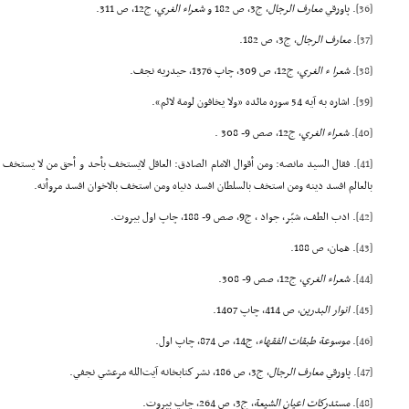
[36]
. پاورقي
معارف الرجال
، ج3، ص 182 و
شعراء الغري
، ج12، ص 311.
[37]
.
معارف الرجال
، ج3، ص 182.
[38]
.
شعرا ء الغري
، ج12، ص 309، چاپ 1376، حيدريه نجف.
[39]
. اشاره به آيه 54 سوره مائده «ولا يخافون لومة لائم».
[40]
.
شعراء الغري
، ج12، صص 9- 308 .
[41]
. فقال السيد مانصه: ومن أقوال الامام الصادق: العاقل لايستخف بأحد و أحق من لا يستخف ب
بالعالم افسد دينه ومن استخف بالسلطان افسد دنياه ومن استخف بالاخوان افسد مروأته.
[42]
. ادب الطف، شبّر، جواد ، ج9، صص 9- 188، چاپ اول بيروت.
[43]
. همان، ص 188.
[44]
.
شعراء الغري
، ج12، صص 9- 308.
[45]
.
انوار البدرين
، ص 414، چاپ 1407.
[46]
.
موسوعة طبقات الفقهاء
، ج14، ص 874، چاپ اول.
[47]
. پاورقي
معارف الرجال
، ج3، ص 186، نشر كتابخانه آيت‌الله مرعشي نجفي.
[48]
.
مستدركات اعيان الشيعة
، ج3، ص 264، چاپ بيروت.