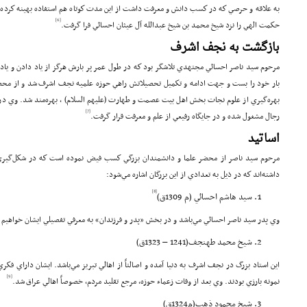
به علاقه و حرصي كه در كسب دانش و معرفت داشت از اين مدت كوتاه هم استفاده بهينه كرده و 
[6]
حكمت الهي را نزد شيخ محمد بن شيخ عبدالله آل عيثان احسائي فرا گرفت.
بازگشت به نجف اشرف
مرحوم سيد ناصر احسائي مجتهدي تلاشگر بود كه در طول عمر پر بارش هرگز از ياد دادن و ياد 
بار خود را بست و جهت ادامه و تكميل تحصيلاتش راهي حوزه علميه نجف اشرف شد و از محضر
بهره‌گيري از علوم نجات بخش اهل بيت عصمت و طهارت (علیهم السلام) ، بهره‌مند شد. وي در
[7]
رجال مشغول شده و در جايگاه رفيعي از علم و معرفت قرار گرفت.
اساتيد
مرحوم سيد ناصر از محضر علما و دانشمندان بزرگي كسب فيض نموده است كه در شكل‌گيري
داشته‌اند كه در ذيل به تعدادي از اين بزرگان اشاره مي‌شود:
[8]
سيد هاشم احسائي (م 1309ق)
وي پدر سيد ناصر احسائي مي‌باشد و در بخش «پدر و فرزندان» به معرفي تفصيلي ايشان خواهيم
شيخ محمد طهنجف(1241 – 1323ق)
اين استاد بزرگ در نجف اشرف به دنيا آمده و اصالتاً از اهالي تبريز مي‌باشد. ايشان داراي فكر
[9]
نمونه بارزي بودند. وي بعد از وفات زعماء حوزه، مرجع تقليد مردم، خصوصاً اهالي عراق شد.
شيخ محمود ذهب(م1324ق)