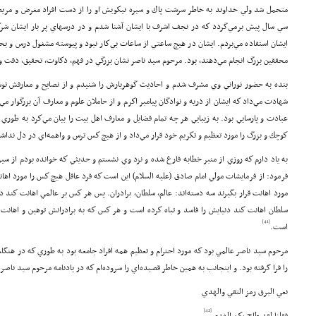
متحمل شد ولي خداوند به خاطر سرشت پاك و سيره نيكويش او را از دست افراد مغرض و مري
سي سال پيش برمي‌گردد كه در نجف اشرف با ايشان آشنا شدم و در درسهاي پر بار ايشان شر
ايشان استفاده مي‌بردم. ايشان در هيچ ساعتي از ساعات بي‌كار نبود و پيوسته مشغول درس و بح
محققين بزرگ انجام مي‌دهند، بود. مرحوم سيد ناصر نشان بزرگي در فهم، ذكاوت، تحقيق، دقت و
بنده به حضور نوراني وي مشرف شدم و احاديث گوهربارش را شنيدم و از نصايح و معارفش توشه
شهادت مي‌داد كه ايشان از ذريه و نوادگان پيامبر اكرم و از حاملان علوم و معارف آن بزرگوار مي‌
عبادت و پارسايي بود. به زيبايي هر چه تمام فضايل و معارف اهل بيت را بيان مي‌كرد به طوري 
كوچك و بزرگ را مورد تعظيم و تكريم خود قرار مي‌داد و از هيچ كس ترس و واهمه‌اي در دل نداش
به ياد دارم كه روزي از منبر خطابه فارغ شده و نزد وي نشستم و حديثي كه خوانده بودم از سير
فرمود: از فرمايشات مولي امام صادق (علیه السلام) اين است كه فرد عاقل هيچ كس را مورد اهان
مورد اهانت قرار بگيرند سه دسته‌اند: عالم، سلطان، برادران. پس هر كس بر عالمي اهانت كند 
سلطان اهانت كند دنيايش را فاسد و تباه كرده است و هر كس كه به برادرانش توهين و اهانت ك
[41]
است.
مرحوم سيد ناصر عالمي بود كه مورد احترام و تعظيم همه افراد جامعه بود به طوري كه در هنگام
را فرا گرفته بود. و اينجانب به همين خاطر قصيده‌اي را سروده‌ام كه در يادنامه مرحوم سيد ناص
نعي البرق رمز التقي والهدي
[42]