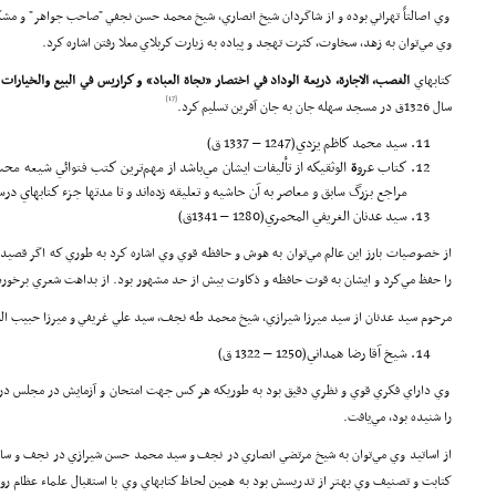
وي اصالتاً تهراني بوده و از شاگردان شيخ انصاري، شيخ محمد حسن نجفي "صاحب جواهر" و مش
وي مي‌توان به زهد، سخاوت، كثرت تهجد و پياده به زيارت كربلاي معلا رفتن اشاره كرد.
كتابهاي
الغصب
،
الاجار
ة
،
ذر
يعة
الوداد في اختصار «
نجا
ة العباد
» و كراريس في البيع والخيارات
ج
[17]
سال 1326ق در مسجد سهله جان به جان آفرين تسليم كرد.
سيد محمد كاظم يزدي(1247 – 1337 ق)
كتاب عرو
ة
مراجع بزرگ سابق و معاصر به آن حاشيه و تعليقه زده‌اند و تا مدتها جزء كتابهاي د
سيد عدنان الغريفي المحمري(1280 – 1341ق)
از خصوصيات بارز اين عالم مي‌توان به هوش و حافظه قوي وي اشاره كرد به طوري كه اگر قصيده‌ا
را حفظ مي‌كرد و ايشان به قوت حافظه و ذكاوت بيش از حد مشهور بود. از بداهت شعري برخوردار
مرحوم سيد عدنان از سيد ميرزا شيرازي، شيخ محمد طه نجف، سيد علي غريفي و ميرزا حبيب الله
شيخ آقا رضا همداني(1250 – 1322 ق)
وي داراي فكري قوي و نظري دقيق بود به طوريكه هر كس جهت امتحان و آزمايش در مجلس درس
را شنيده بود، مي‌يافت.
از اساتيد وي مي‌توان به شيخ مرتضي انصاري در نجف و سيد محمد حسن شيرازي در نجف و سامرا
كتابت و تصنيف وي بهتر از تدريسش بود به همين لحاظ كتابهاي وي با استقبال علماء عظام روبرو