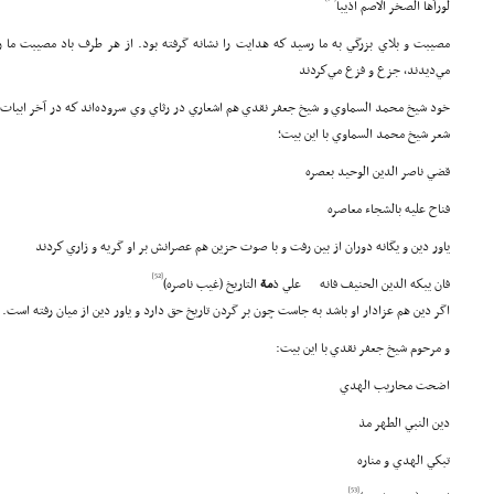
لورآها الصخر الاصم اذيبا
مصيبت و بلاي بزرگي به ما رسيد كه هدايت را نشانه گرفته بود. از هر طرف باد مصيبت ما ر
مي‌ديدند، جزع و فزع مي‌كردند
خود شيخ محمد السماوي و شيخ جعفر نقدي هم اشعاري در رثاي وي سروده‌اند كه در آخر ابيات به
شعر شيخ محمد السماوي با اين بيت؛
قضي ناصر الدين الوحيد بعصره
فناح عليه بالشجاء معاصره
ياور دين و يگانه دوران از بين رفت و با صوت حزين هم عصرانش بر او گريه و زاري كردند
[52]
فان يبكه الدين الحنيف فانه علي ذ
مة
التاريخ (غيب ناصره)
اگر دين هم عزادار او باشد به جاست چون بر گردن تاريخ حق دارد و ياور دين از ميان رفته است.
و مرحوم شيخ جعفر نقدي با اين بيت:
اضحت محاريب الهدي
دين النبي الطهر مذ
تبكي الهدي و مناره
[53]