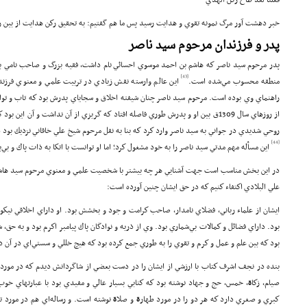
فقلنا لقد طاح ركن الهدي
خبر دهشت آور مرگ نمونه تقوي و هدايت رسيد پس ما هم گفتيم: به تحقيق ركن هدايت از بين ر
پدر و فرزندان مرحوم سيد ناصر
پدر مرحوم سيد ناصر كه هاشم بن احمد موسوي احسائي نام داشت، فقيه بزرگ و صاحب نامي بود
[43]
منطقه محسوب مي‌شده است.
اين عالم وارسته نقش زيادي در تربيت علمي و معنوي فرزندش 
راهنماي وي بوده است. مرحوم سيد ناصر چنان شيفته اخلاق و سجاياي پدرش بود كه تاب و توا
از روزهاي سال 1309ق بين او و پدرش طوري فاصله افتاد كه گريزي از آن نداشت و آن
روحي شديدي در جواني به سيد ناصر وارد كرد كه بنا به نقل مرحوم شيخ علي خاقاني نزديك بود
[44]
اين مسأله مهم مدتي سيد ناصر را به خود مشغول كرد؛ اما او توانست با اتكا به ذات پاك و بي‌
در اين بخش مناسب است جهت آشنايي هر چه بيشتر با شخصيت علمي و معنوي مرحوم سيد هاشم 
علي البلادي اكتفاء كنيم كه در حق ايشان چنين آورده است:
ايشان از علماء رباني، فضلاي نامدار، صاحب كرامت و جود و بخشش بود. او داراي اخلاقي نيكو
بود. داراي فضائل و كمالات بي‌شماري بود. وي از ذريه و نوادگان پاك پيامبر اكرم بود و به حق،
بود كه بين علم و عمل و كرم و تقوي را به طوري جمع كرده بود كه هيچ خللي و سستي‌اي در آن د
بنده در نجف اشرف كتاب با ارزشي از ايشان را در دست بعضي از شاگردانش ديدم كه در مورد
صيام، زكا
ة
، خمس، حج و جهاد نوشته بود كه كتابي بسيار عالي و مفيدي بود با عبارتهاي خوب 
كبري و صغري دارد كه هر دو را در مورد طهار
ة
و صلا
ة
نوشته است. و رساله‌اي هم در مورد ت