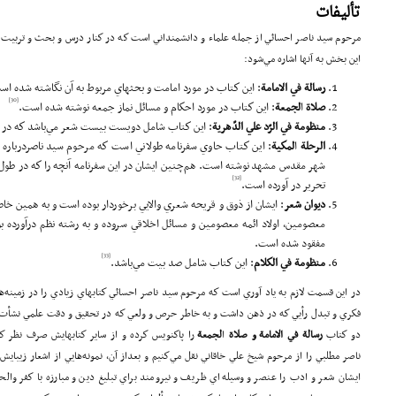
تأليفات
مرحوم سيد ناصر احسائي از جمله علماء و دانشمنداني است كه در كنار درس و بحث و تربيت ش
اين بخش به آنها اشاره مي‌شود:
رسا
لة
في
الاما
مة
: اين كتاب در مورد امامت و بحثهاي مربوط به آن نگاشته شده اس
[30]
صلا
ة
ا
لجمعة
: اين كتاب در مورد احكام و مسائل نماز جمعه نوشته شده است.
منظومة
في الرّد علي
الدّهر
ية
: اين كتاب شامل دويست بيست شعر مي‌باشد كه در ر
الر
حلة
ا
لمكية
: اين كتاب حاوي سفرنامه طولاني است كه مرحوم سيد ناصردرباره س
شهر مقدس مشهد نوشته است. هم‌چنين ايشان در اين سفرنامه آنچه را كه در طول
[32]
تحرير در آورده است.
ديوان شعر
: ايشان از ذوق و قريحه شعري والايي برخوردار بوده است و به همين خا
معصومين، اولاد ائمه معصومين و مسائل اخلاقي سروده و به رشته نظم درآورده بود 
مفقود شده است.
[33]
منظو
مة
في الكلام
: اين كتاب شامل صد بيت مي‌باشد.
در اين قسمت لازم به ياد آوري است كه مرحوم سيد ناصر احسائي كتابهاي زيادي را در زمينه‌
فكري و تبدل رأيي كه در ذهن داشت و به خاطر حرص و ولعي كه در تحقيق و دقت علمي نشأ
دو كتاب
رسا
لة
في
الاما
مة
و
صلا
ة
ا
لجمعة
را پاكنويس كرده و از ساير كتابهايش صرف نظر كر
ناصر مطلبي را از مرحوم شيخ علي خاقاني نقل مي‌كنيم و بعداز آن، نمونه‌هايي از اشعار زيباي
ايشان شعر و ادب را عنصر و وسيله‌اي ظريف و نيرومند براي تبليغ دين و مبارزه با كفر وا