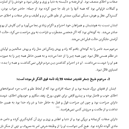
صفات و اخلاق متصف بود. او فريفته و دلبسته به دنيا و زرق و برقش نبود و خودش را از اسارت
و كمالات فراواني بود كه همه آنها را در يك جا جمع كرده بود از جمله: حاضر جواب بودن
گستردگي عقل و هوش، سبكي نمكين، معدني از علم، قلبي نرم و لطيف و ساير صفات و اخلاق حم
ايشان نسبت به هم‌نشينان و همراهان خود احترام و اكرام زيادي بجا مي‌آورد و اين كارش از روي ك
صادر مي‌شد. به گونه‌اي بود كه اگر شخصي مضطرب و ناراحت به وي مراجعت مي‌كرد، حالت اض
آرامش جايگزين حالت قبلي‌اش مي‌شد.
مرحوم سيد ناصر را به گونه‌اي يافتم كه راه و روش زندگي‌اش مثل راه و روش صالحين و اولياي ال
در نظام هستي قائل نبود چون همه چيز را از خدا مي‌ديد و به همين خاطر همه چيز را به صورت
هم او را دوست مي‌داشت. او در احترام گذاشتن بين مردم فرقي نمي‌گذاشت و همه را بنده
امتيازي قائل نبود.
مرحوم شيخ جعفر نقديدر صفحه 39 ياد نامه فوق الذكر فرموده است:
ايشان از فقهاي بزرگ شيعه بود و از جمله افرادي بود كه از لحاظ علم و ادب جزء استوانه‌
اخلاق خوب و فاضل بوده و پيشرو لايقي براي تقوي، ورع، زهد، مكارم و خوبيهاي اخلاق، دوستد
داراي صراحت بود و چون اين صراحت قول و فعل به خاطر خدا و در راه خدا بود به همين خاط
[39]
نداشت و از ملامت و سرزنش كسي نمي‌هراسيد.
داراي صفات كريمانه و بزرگي بود و از دنيا و اهلش و زرق و برق آن كناره‌گيري كرده و دامن ش
مادي آلوده نكرده بود. هيچ كس نتوانست او را از وظيفه شرعي امر به معروف و نهي از منكر باز 