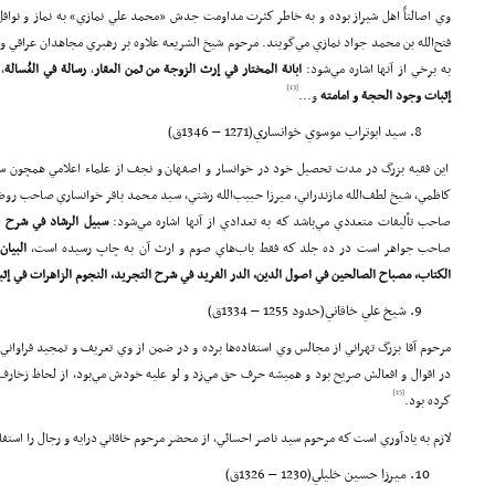
وي اصالتاً اهل شيراز بوده و به خاطر كثرت مداومت جدش «محمد علي نمازي» به نماز و نوافل، 
فتح‌الله بن محمد جواد نمازي مي‌گويند. مرحوم شيخ الشريعه علاوه بر رهبري مجاهدان عراقي
به برخي از آنها اشاره مي‌شود:
ابا
نة
المختار في إرث
الز
وجة
من ثمن العقار
،
رسا
لة
في
الغُسا
لة
،
[13]
إثبات وجود
ا
لحجة
و امامته
و...
سيد ابوتراب موسوي خوانساري(1271 – 1346ق)
اين فقيه بزرگ در مدت تحصيل خود در خوانسار و اصفهان و نجف از علماء اعلامي همچون 
كاظمي، شيخ لطف‌الله مازندراني، ميرزا حبيب‌الله رشتي، سيد محمد باقر خوانساري صاحب رو
صاحب تأليفات متعددي مي‌باشد كه به تعدادي از آنها اشاره مي‌شود:
سبيل الرشاد في شرح
ن
صاحب جواهر است در ده جلد كه فقط باب‌هاي صوم و ارث آن به چاپ رسيده است،
البيان
الكتاب، مصباح الصالحين في اصول الدين، الدر الفريد في شرح التجريد، النجوم الزاهرات في إثبا
شيخ علي خاقاني(حدود 1255 – 1334ق)
مرحوم آقا بزرگ تهراني از مجالس وي استفاده‌ها برده و در ضمن از وي تعريف و تمجيد فراوان
در اقوال و افعالش صريح بود و هميشه حرف حق مي‌زد و لو عليه خودش مي‌بود، از لحاظ زخارف 
[15]
كرده بود.
لازم به يادآوري است كه مرحوم سيد ناصر احسائي، از محضر مرحوم خاقاني درايه و رجال را استف
ميرزا حسين خليلي(1230 – 1326ق‌‍)