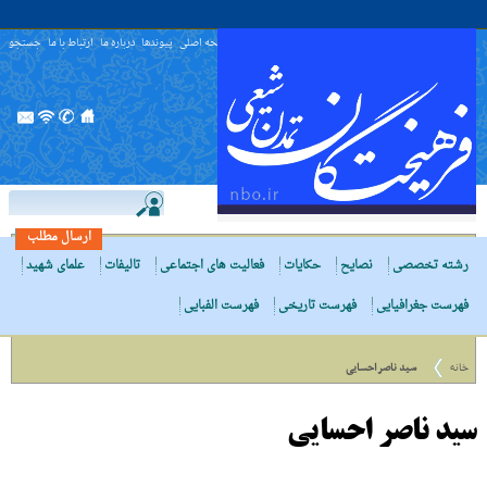
صفحه اصلی
پیوندها
درباره ما
ارتباط با ما
جستجو
ارسال مطلب
رشته تخصصی
نصایح
حکایات
فعالیت های اجتماعی
تالیفات
علمای شهید
فهرست جغرافیایی
فهرست تاریخی
فهرست الفبایی
خانه
سید ناصر احسایی
سید ناصر احسایی