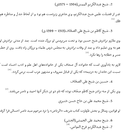
شيخ عبدالكريم الممتن(1304 – 1375ق)
غير از فضيلت علمي شيخ عبدالكريم، وي شاعري زبردست هم بود و از لحاظ جدل و مناظره هم ج
[24]
فلك.
شيخ كاظم بن شيخ علي الصحّاف(1313 – 1399 ق)
وي ملازم برادرش شيخ حسين بود و تحت سرپرستي او بزرگ شده است. بعد از مدتي برادرش او 
هم به وي تعليم داد و بعد از وفات برادرش به مجلس درس علماء و بزرگان راه يافت. وي از خط
[25]
منبر و خطابه را رها نكرد.
لازم به يادآوري است كه خانواده آل صحاف يكي از خانواده‌هاي اهل علم و ادب احساء است ك
[26]
نسبت اين خاندان به «ربيعه» كه يكي از قبايل معروف و مشهور عرب است، برمي‌گردد.
حسين بن شيخ علي الصحّاف
[27]
وي يكي از سه برادر شيخ كاظم صحّاف بوده كه نام دو تن ديگر آنها احمد و ناصر مي‌باشد.
شيخ محمد علي بن حاج حسن خنيزي
او قوانين، رسائل و بخش طهارت كتاب شريف «الرياض» را نزد مرحوم سيد ناصر احسائي فرا گرف
شيخ محمد علي الجمشي(الجشي)
[28]
شيخ عبدالكريم فرج العوامي.