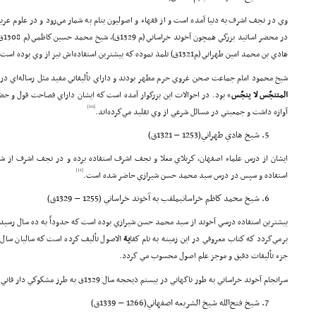
وي در نجف اشرف به دنيا آمده است و از فقهاء و اصوليون بنام به شمار مي‌رود و در علوم عر
هادي بن محمد امين طهراني (م1321ق) تلمذ نموده كه بيشترين استفاده‌اش نيز از وي ‌بوده است.
شيخ محمود امام جماعت صحن غروي حرم مطهر بودند و داراي تأليفاتي مفيد مثل رساله‌اي در تق
المتنجّس لا ينجّس
» بود. در احوالات اين بزرگوار آمده است كه ايشان داراي فصاحت قول و حض
[10]
آوازه داشت و جمعيتي در مسائل شرعي از وي تقليد مي‌كرده‌اند.
شيخ هادي طهراني(1253 – 1321ق)
[11]
استفاده و سپس در درس سيد محمد حسن شيرازي حاضر شده است.
شيخ محمد كاظم خراسانيملقب به آخوند خراساني (1255 – 1329ق)
بيشترين استفاده درسي آخوند از سيد محمد حسن شيرازي بوده است كه حدوداً به ده سال رسيد
برمي‌گردد كه كتاب معروفي در اين زمينه به نام كفا
ية
الاصول تأليف كرده است كه ساليان سال
جزء تأليفات دقيق و موجز علم اصول محسوب مي گردد.
سرانجام آخوند خراساني به طور ناگهاني در بيستم ذيحجه سال 1329ق به طرز مشكوكي دار فاني را وداع گفت.
شيخ فتح‌الله شيخ الشريعه اصفهاني(1266 – 1339ق)