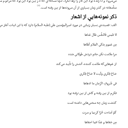
مي‌سرود و تا زنده بود اين كار را رها نكرد، تنها مسأله‌اي كه در بين بود اين بود كه مرحوم
[35]
متأسفانه در گذر زمان بسياري از آن سروده‌ها از بين رفته است.
ذكر نمونه‌هايي از اشعار
الف: قصيده‌ي بسيار زيبايي در مورد اميرالمؤمنين علي (علیه السلام) دارد كه با اين ابيات آغاز مي
لا تلمني فَالنفَّس طال عَناها
مِن غموم يذكي المَلام لَظاها
مرا ملامت نكن جانم دردش طولاني شده
از غم‌هايي‌كه ملامت كننده، آتشش را تأييد مي‌كند
ضاع فِكري وَلَيت لا ضاعَ فِكري
في صُروفِ الزّمان ما ادهاها
فكرم از بين رفته و كاش از بين نرفته بود
گذشت زمان چه سختي‌هايي داشته است
كَمْ اَساءت حُرّا كريما و سرت
مِن جَفاها و غدّا فما اجفاها