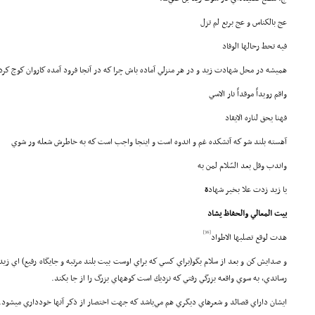
عج بالكناس و عج بربع لم تزل
فيه تحط رحالها الوفاد
هميشه در محل شهادت زيد و در هر منزلي آماده باش چرا كه در آنجا فرود آمده كاروان كوچ كرد
واقم رويداً موقداً نار الاسي
فهنا يحق لناره الايقاد
آهسته بلند شو كه آتشكده غم و اندوه است و اينجا واجب است كه به خاطرش شعله ور شوي
واندب وقل بعد السّلام لمن به
يا زيد زدت علا بخير شهاد
ة
بيت المعالي والحفاظ يشاد
[36]
هدت لوقع تصلبها الاطواد
و صدايش كن و بعد از سلام بگو(براي كسي كه براي اوست بيت بلند مرتبه و جايگاه رفيع) اي زيد
رساندي، به سوي واقعه بزرگي رفتي كه نزديك است كوههاي بزرگ را از جا بكند.
ايشان داراي قصائد و شعرهاي ديگري هم مي‌باشد كه جهت اختصار از ذكر آنها خودداري ميشود.