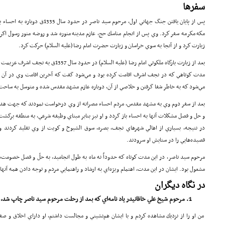
سفرها
پس از پايان يافتن جنگ جهاني اول، مرحوم سيد ناصر در حدود سال 1335ق دوباره به احساء بازگشت
مكه مكرمه سفر كرد. وي پس از انجام مناسك حج، عازم مدينه منوره شد و روضه منور رسول اكرم، 
زيارت كرد و از آنجا به سوي خراسان و زيارت حضرت امام رضا (علیه السلام) حركت كرد.
بعد از زيارت بارگاه ملكوتي امام رضا (علیه السل
مدت كوتاهي كه در نجف اشرف اقامت كرده بود و مي‌شود گفت كه آخرين اقامت وي در آن ديا
مي‌شود كه به خاطر شفا گرفتن و خلاصي از آن، دوباره عازم مشهد مقدس شده و متوسل به ساحت 
بعد از سفر دوم وي به مشهد مقدس، مردم احساء مصرانه از وي درخواست نمودند كه جهت هدا
و حل و فصل مشكلات آنها به احساء باز گردد و او نيز بنابر مبناي وظيفه شرعي، به منطقه برگشت 
در نتيجه، بسياري از اهالي شهرهاي نجف، بصره، سوق الشيوخ و كويت از وي تقليد كردند و
قصيده‌هايي را در ستايش او سرودند.
مرحوم سيد ناصر، در اين مدت كوتاه كه حدوداً نه ماه به طول انجاميد، به حلّ و فصل خصومت‌ه
مشغول بود. ايشان در اين مدت، اهتمام ويژه‌اي به ارشاد و راهنمايي مردم و توجه دادن همه آنه
در نگاه ديگران
مرحوم شيخ علي خاقانيدر ياد نامه‌اي كه بعد از رحلت مرحوم سيد ناصر چاپ شد،
من او را از نزديك مشاهده كردم و با ايشان هم‌نشيني و مجالست داشتم، او داراي اخلاق و ص