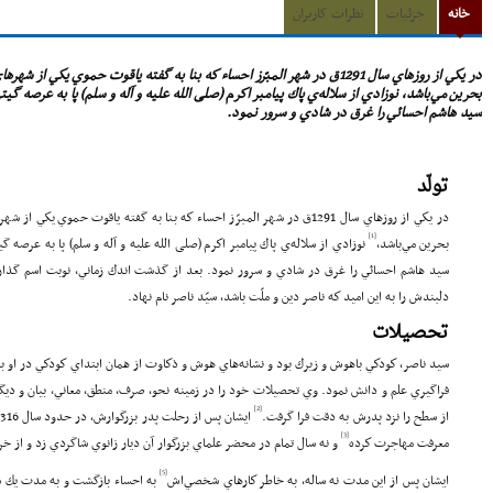
خانه
جزئیات
نظرات کاربران
در يكي از روزهاي سال 1291ق در شهر المبرّز احساء كه بنا به گفته ياقوت حموي ي
بحرين مي‌باشد، نوزادي از سلاله‌ي پاك پيامبر اكرم (صلی الله علیه و آله و سلم) پا به عرصه گي
سيد هاشم احسائي را غرق در شادي و سرور نمود.
تولّد
در يكي از روزهاي سال 1291ق در شهر المبرّز احساء كه بنا به گفته ياقوت حموي
[1]
بحرين مي‌باشد،
نوزادي از سلاله‌ي پاك پيامبر اكرم (صلی الله علیه و آله و سلم) پا به عرصه گ
سيد هاشم احسائي را غرق در شادي و سرور نمود. بعد از گذشت اندك زماني، نوبت اسم گذاري 
دلبندش را به اين اميد كه ناصر دين و ملّت باشد، سيّد ناصر نام نهاد.
تحصيلات
سيد ناصر، كودكي باهوش و زيرك بود و نشانه‌هاي هوش و ذكاوت از همان ابتداي كودكي در او به طو
فراگيري علم و دانش نمود. وي تحصيلات خود را در زمينه نحو، صرف، منطق، معاني، بيان و دي
[2]
از سطح را نزد پدرش به دقت فرا گرفت.
[3]
معرفت مهاجرت كرده
و نه سال تمام در محضر علماي بزرگوار آن ديار زانوي شاگردي زد و از 
[5]
ايشان پس از اين مدت نه ساله، به خاطر كارهاي شخصي‌اش
به احساء بازگشت و به مدت يك سا