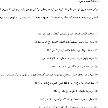
ارخت (غيب ناصره)
اركان هدايت روز كرد در حالي‌كه گريه مي‌كرد مناره‌هاي آن؛ دين پيامبر پاك، از زماني كه ياورش ا
كه در هر دو شعر جمله «غيب ناصره» به حساب حروف ابجد كبير اشاره دارد به تاريخ وفات مرحوم سيد ن
[1]
. شهاب الدين ياقوت حموي،
معجم البلدان
، ج 1، ص 112.
[2]
.
سيد حسن امين،
مستدركات أعيان الشيعة،
ج 3، ص 264.
[3]
. محمد حرزالدين،
معارف الرجال
، ج 3، ص 182.
[4]
.
مجله بقيع
، ص 32، سال 5، شماره 55، آذر 1369ش.
[5]
. علي خاقاني،
شعراء الغري
، ج 12، ص 306.
[6]
. همان، ص 307؛ جعفر سبحاني،
موسوعة طبقات الفقهاء
، ج 14، ص 874 و
انوار البدرين،
ص 415.
[7]
.
معارف الرجال
، ج 3، ص 182؛ شعراء الغري، ج 12، ص 307.
[8]
. موسوعة طبقات الفقهاء، ج 14، ص 874.
[9]
. همان، صص745-746 ر.ك:
گلشن ابرار
، ج 8، ص 206.
[10]
. همان، صص 822-823 ر.ك:
گلشن ابرار،
ج 8، ص 192.