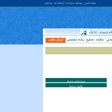
صفحه اصلی
پیوندها
درباره ما
ارتباط با ما
جستجو
مودند : إذا رَأيتَ عالِما فَکُن لَهُ خادِما ؛ هرگاه دانشمندى ديدى، به او خدمت کن. ( غررالحکم ح ۴۰۴۴ )
ماعی
حکایات
نصایح
رشته تخصصی
ارسال مطلب
موضوعات مرتبط
عالمان مرتبط