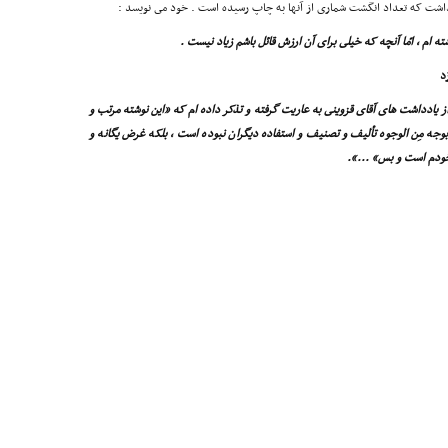
داشت که تعداد انگشت شمارى از آنها به چاپ رسیده است . خود مى نویسد :
ته ام ، امّا آنچه که خیلى براى آن ارزش قائل باشم زیاد نیست .
د
 از یادداشت هاى آقاى قزوینى به عاریت گرفته و تذکر داده ام که «این نوشته مرتب و
بوجه مِن الوجوه تألیف و تصنیف و استفاده دیگران نبوده است ، بلکه غرض یگانه و
خودم است و بس» ...».