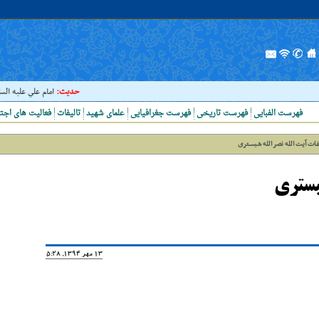
حدیث:
امام علي عليه السلام فر
فهرست الفبایی
فهرست تاریخی
فهرست جغرافیایی
علمای شهید
تالیفات
فعالیت های اجت
فات آیت الله نصر الله شبستری
شبستری
13 مهر 1394, 15:28