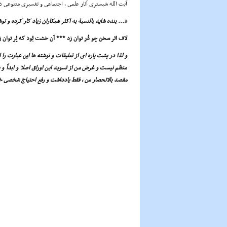
آیت الله شبسترى آثار علمى ، اجتماعى و تفسیرى متنوعى 
«... بنده شاید بالنسبة به اکثر همکاران زیاد کار کرده و نوش
لاف اثر سخن چو دُر توان زد *** آن خشت بُود که پُر توان ز
و لذا در پشت پاره اى از تعلیقات و نوشته ها این عبارت را
منظم نیست و غرض من از تسوید این اوراق اصلا و ابداً و 
مقصد بالانحصار من ، فقط یادداشت و رفع احتیاج شخصى 