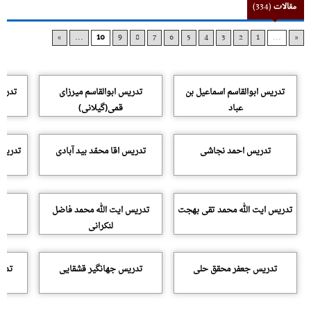
مقالات
(334)
»
...
10
9
8
7
6
5
4
3
2
1
...
«
تدریس ابوالقاسم اسماعیل بن
تدریس ابوالقاسم میرزای
تدریس
عباد
قمی(گیلانی)
تدریس احمد نجاشی
تدریس اقا محمّد بید آبادی
تدریس 
تدریس ایت الله محمد تقی بهجت
تدریس ایت الله محمد فاضل
لنکرانی
تدریس جعفر محقق حلی
تدریس جهانگیر قشقایی
تدری