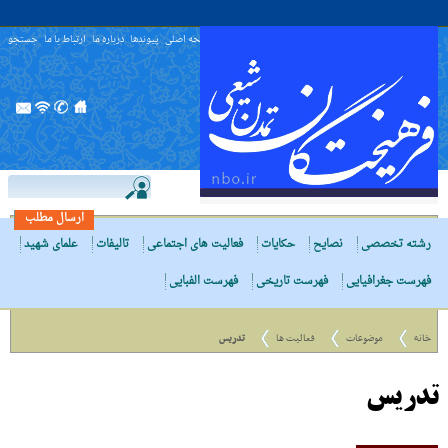
صفحه اصلی
پیوندها
درباره ما
ارتباط با ما
جستجو
ارسال مطلب
رشته تخصصی
نصایح
حکایات
فعالیت های اجتماعی
تالیفات
علمای شهید
فهرست جغرافیایی
فهرست تاریخی
فهرست الفبایی
خانه
موضوعات
فعالیت ها
تدریس
تدریس