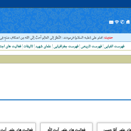
حدیث:
امام علي (عليه السلام) فرمودند: النَّظرُ إلي العَالِم أحبُّ إلَي الله مِن اعتکاف
فهرست الفبایی
فهرست تاریخی
فهرست جغرافیایی
علمای شهید
تالیفات
فعالیت های اجت
ای علمی آقا حسین
فعالیت های علمی آیت الله
فعالیت های علمی آیت ا