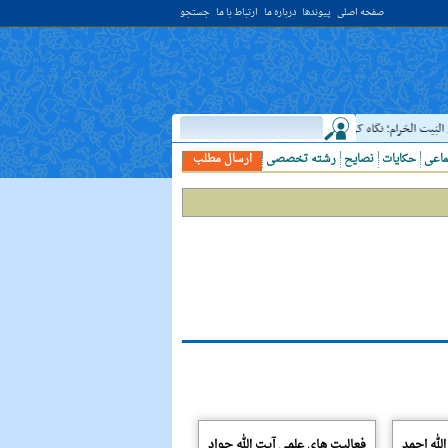
صفحه اصلی
پیوندها
درباره ما
ارتباط با ما
جستجو
ِ سَنَهٍ فِي البَيت الحَرام؛ نگاه کردن به عالم و دانشمند نزد خداوند، از يک سال اعتکاف در کعبه برتر
ماعی
حکایات
نصایح
رشته تخصصی
ارسال مطلب
لله احمد
فعالیت های علمی آیت الله جواد