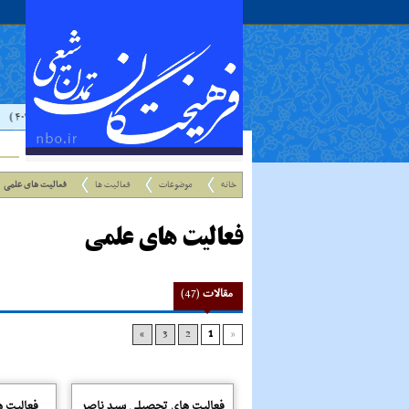
د : إذا رَأيتَ عالِما فَکُن لَهُ خادِما ؛ هرگاه دانشمندى ديدى، به او خدمت کن. ( غررالحکم ح ۴۰۴۴ )
خانه
موضوعات
فعالیت ها
فعالیت های علمی
فعالیت های علمی
مقالات
(47)
»
3
2
1
«
فعالیت های تحصیلی سید ناصر
فعالیت ه