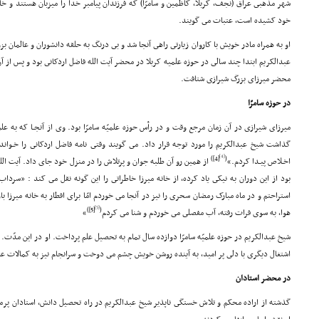
شهر مذهبى عراق (نجف، کربلا، کاظمین و سامرّا) که فرزندان پیامبر خدا را میزبان هستند و خا
خود کشیده است، عتبات مى گویند.
او به همراه مادر خویش با کاروان زیارتى راهى آنجا شد و بى درنگ به حلقه دانشوران و عالمان بز
عبدالکریم ابتدا چند سالى در حوزه علمیه کربلا در محضر آیت الله فاضل اردکانى بود و پس از آن 
محضر میرزاى بزرگ شیرازى شتافت.
در حوزه سامرّا
میرزاى شیرازى در آن زمان مرجع وقت و در رأس حوزه علمیّه سامرّا بود. وى از آنجـا که به عل
گذاشت شیخ عبدالکریم را مورد توجه قرار داد. مى گویند وقتى نامه فاضل اردکانى را خـواند 
[4]
[4])
(
اخـلاص پیـدا کردم.»
از همین رو آن طلبه جوان و پرتلاش را در منزل خود جاى داد. آیت الله
بود از این دوران به نیکى یاد کرده، از خانه میرزا خاطراتى را این گونه نقل مى کند : «سردا
استراحتم و در ماه مبارک رمضان سحرى را نیز در آنجا مى خوردم امّا براى افطار به خانه میرزا
[5]
[5])
(
هوا، به سوى فرات رفته، آب مفصلى مى خوردم و شنا مى کردم
»
شیخ عبدالکریم در حوزه علمیّه سامرّا دوازده سال تمام به تحصیل علم پرداخت. او در این مدّت. 
اشتغال دیگرى با دلى پر امید، به آینده روشن خویش چشم مى دوخت و سرانجام نیز به کمالات ع
در محضر استادان
گذشته از اراده محکم و تلاش خستگى ناپذیر شیخ عبدالکریم در راه تحصیل دانش، استادان پر