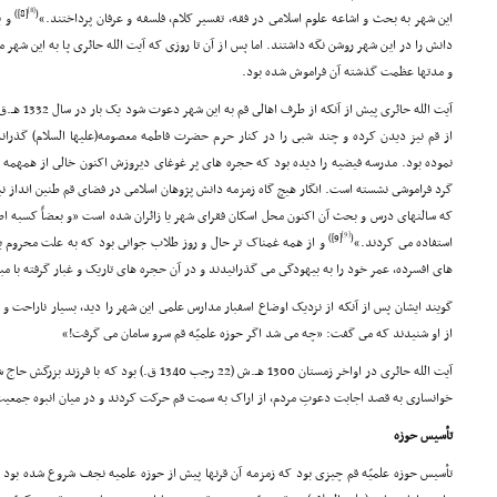
[8]
[8])
(
این شهر به بحث و اشاعه علوم اسلامى در فقه، تفسیر کلام، فلسفه و عرفان پرداختند.»
و ب
دانش را در این شهر روشن نگه داشتند. اما پس از آن تا روزى که آیت الله حائرى پا به این شهر
و مدتها عظمت گذشته آن فراموش شده بود.
آیت الله حائ
از قم نیز دیدن کرده و چند شبى را در کنار حرم حضرت فاطمه معصومه(علیها السلام) گذران
نموده بود. مدرسه فیضیه را دیده بود که حجره هاى پر غوغاى دیروزش اکنون خالى از همهمه
گرد فراموشى نشسته است. انگار هیچ گاه زمزمه دانش پژوهان اسلامى در فضاى قم طنین انداز نب
که سالنهاى درس و بحث آن اکنون محل اسکان فقراى شهر یا زائران شده است «و بعضاً کسبه اط
[9]
[9])
(
استفاده مى کردند.»
و از همه غمناک تر حال و روز طلاب جوانى بود که به علت محروم بو
هاى افسرده، عمر خود را به بیهودگى مى گذرانیدند و در آن حجره هاى تاریک و غبار گرفته با 
گویند ایشان پس از آنکه از نزدیک اوضاع اسفبار مدارس علمى این شهر را دید، بسیار ناراحت و 
از او شنیدند که مى گفت: «چه مى شد اگر حوزه علمیّه قم سرو سامان مى گرفت!»
آیت الله حائرى در اواخر زمستان 1300 هـ.ش (22 رجب 1340
خوانسارى به قصد اجابت دعوتِ مردم، از اراک به سمت قم حرکت کردند و در میان انبوه جمعیت
تأسیس حوزه
تأسیس حوزه علمیّه قم چیزى بود که زمزمه آن قرنها پیش از حوزه علمیه نجف شروع شده بود و 