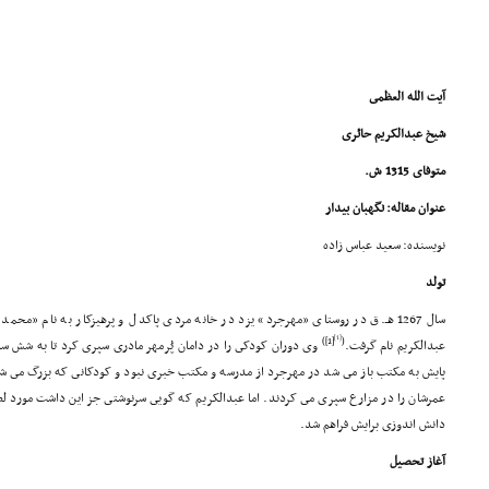
آیت الله العظمى
شیخ عبدالکریم حائرى
متوفاى 1315 ش.
عنوان مقاله: نگهبان بیدار
نویسنده: سعید عباس زاده
تولد
سال 1267 هـ.ق در روستاى «مهرجرد» یزد در خانه مردى پاکدل و پرهیزکار به نام 
[1]
[1])
(
عبدالکریم نام گرفت.
وى دوران کودکى را در دامان پُرمهر مادرى سپرى کرد تا به شش سال
پایش به مکتب باز مى شد در مهرجرد از مدرسه و مکتب خبرى نبود و کودکانى که بزرگ مى شدند
عمرشان را در مزارع سپرى مى کردند. اما عبدالکریم که گویى سرنوشتى جز این داشت مورد ل
دانش اندوزى برایش فراهم شد.
آغاز تحصیل