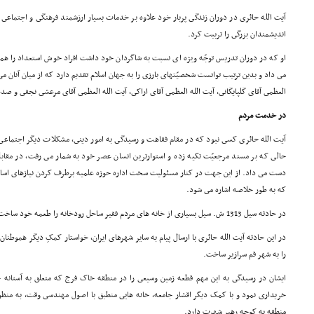
آیت الله حائرى در دوران زندگى پربار خود علاوه بر خدمات بسیار ارزشمند فرهنگى و اجتماعى ب
اندیشمندان بزرگى را تربیت کرد.
او که در دوران تدریس توجّه ویژه اى نسبت به شاگردان خود داشت افراد خوش استعداد را هم
مى داد و بدین ترتیب توانست شخصیّتهاى بارزى را به جهان اسلام تقدیم دارد که از میان آنان مى 
العظمى آقاى گلپایگانى، آیت الله العظمى آقاى اراکى، آیت الله العظمى آقاى مرعشى نجفى و صدها 
در خدمت مردم
آیت الله حائرى کسى نبود که در مقام فقاهت و رسیدگى به امور دینى، مشکلات دیگر اجتماعى و
حالى که بر مسند مرجعیّت تکیه زده و استوارترین انسان عصر خود به شمار مى رفت، در مقابل
دست مى داد. از این جهت در کنار مسئولیت سخت اداره حوزه علمیه برطرف کردن نیازهاى اس
که به طور خلاصه اشاره مى شود.
در حادثه سیل 1313 ش. سیل بسیارى از خانه هاى مردم فقیر ساحل رودخانه را طعمه خود ساخت و انبوهى از آنان را آواره و بى خانمان کرد.
در این حادثه آیت الله حائرى با ارسال پیام به سایر شهرهاى ایران، خواستار کمکِ دیگر هموطنا
را به شهر قم سرازیر ساخت.
ایشان در رسیدگى به این مهم قطعه زمین وسیعى را در منطقه خاک فرج که متعلق به آستانه 
خریدارى نمود و با کمک دیگر اقشار جامعه، خانه هایى منطبق با اصول مهندسى وقت، به منظو
منطقه به کوچه رهبر شهرت دارد.