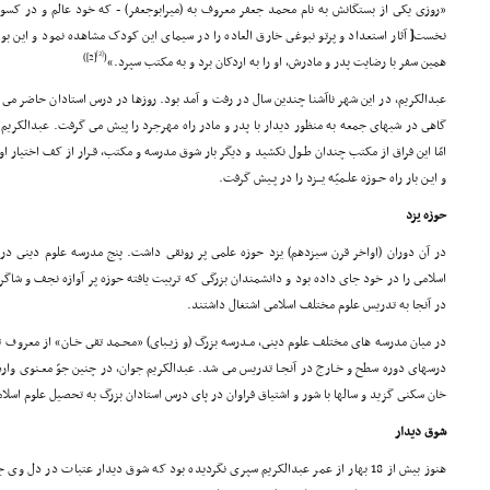
«روزى یکى از بستگانش به نام محمد جعفر معروف به (میرابوجعفر) - که خود عالم و در کسو
نخست
[
آثار استعداد و پرتو نبوغى خارق العاده را در سیماى این کودک مشاهده نمود و این ب
[2]
[2])
(
همین سفر با رضایت پدر و مادرش، او را به اردکان برد و به مکتب سپرد.»
عبدالکریم، در این شهر ناآشنا چندین سال در رفت و آمد بود. روزها در درس استادان حاضر مى ش
گاهى در شبهاى جمعه به منظور دیدار با پدر و مادر راه مهرجرد را پیش مى گرفت. عبدالکریم هر
امّا این فراق از مکتب چندان طـول نکشید و دیگر بار شوق مدرسه و مکتب، قـرار از کف اختیار او
و ایـن بار راه حـوزه علـمیّه یــزد را در پـیش گرفت.
حوزه یزد
در آن دوران (اواخر قرن سیزدهم) یزد حوزه علمى پر رونقى داشت. پنج مدرسه علوم دینى د
اسلامى را در خود جاى داده بود و دانشمندان بزرگى که تربیت یافته حوزه پر آوازه نجف و شاگر
در آنجا به تدریس علوم مختلف اسلامى اشتغال داشتند.
در میان مدرسه هاى مختلف علوم دینى، مـدرسه بزرگ (و زیـباى) «محـمد تقى خـان» از معروف ت
درسهاى دوره سطح و خـارج در آنجـا تدریس مى شد. عبدالکریم جوان، در چنین جوّ معـنوى وارد 
خان سکنى گزید و سالها با شور و اشتیاق فراوان در پاى درس استادان بزرگ به تحصیل علوم اسلا
شوق دیدار
هنوز بیش از 18 بهار از عمر عبدالکریم سپرى نگردیده بود که شوق دیدار عتبات در 