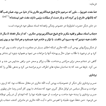
فرماید:
«ما مفت خوریم!... مایى که مرحوم حاج شیخ عبدالکریم حائرى ما از دنیا مى رود، همان شب آقازا
[16]
[16])
(
که بانکهاى خارج را پر کرده اند و باز دست از مملکت برنمى دارند مفت خور نیستند!»
در جاى دیگر حضرت امام(ره) در خصوص زندگى زاهدانه استاد معظم خود فرموده است:
داشت همه دیدیم که چه سـیره اى داشت. با نوکر و خـادم خود همسفره و هم غـذا بود و روى ز
از دیگر ویژگیهاى روحى آیت الله حائرى اینکه اخلاق بسیار در معاشرت با مردم داشت وى کم حرف
کرد و در برخورد با طلاب جوان حال و روحیّه آنها را مراعات مى نمود و همواره چهره اى بشاش و
گاهى در دمادم سحر براى سرکشى و شناخت طلاّب پرکار و سحر خیز، راهى مدارس مى شد و در 
مى کرد. بارها مى شد که به صاحبان مغازه هاى اطراف حرم مراجعه مى کرد و بدهى طلاّبى را که از
بردبارى
صبر و بردبارى یکى دیگر از خصوصیّات روحى آیت الله حائرى در مقابل مشکلات بود که از وى ر
حوادث و مسائل سیاسى در اوایل شکل گیرى حوزه که مصادف با روى کار آمدن رضا خان پهلوى 
صبر و بردبارى را پیشه خود ساخت و حراست از حوزه علمیّه نوپا را که انهدام آن در رأس توطئه
مى فرمود: «من حفظ حوزه علمیّه را اهم مى دانم.» آیت الله حائرى در ماجراى کشف حجاب بارها