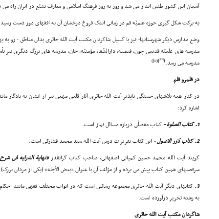
آسمان ایـن کشور طنین انداز مى شد و روز به روز فرهنگ اسلامى و معارف تشیّع در ایران راه مى 
به برکت شکل گیرى حوزه علمیّه قم در زمانى اندک فروغ درخشان آن به افقهاى دور دست رسید.
وضع مدارس دیگر شهرستانها- نیز با گسیل شاگردان مکتب آیت الله حائرى بدان مناطق - رو به ب
[13]
[13])
(
مدرسه مى رسد.
در قلمرو قلم
در کنار همه تلاشهاى خستگى ناپذیر آیت الله حائرى آثار قلمى مهمى نیز از ایشان به یادگار مان
اشاره کرد:
1. کتاب الصلوة -
کتاب مفصلّى درباره مسائل نماز است.
2. کتاب دُرَر الاصول -
این کتاب تقریرات درس آیت الله سید محمد فشارکى است.
گویند آیت الله محمد حسین کمپانى اصفهانى، صاحب کتاب گرانقدر
«نهایة الدرایه فى شرح 
سرفصلهاى همین کتاب پیش مى برده و از مؤلف آن با عنوان «بعض الأجله» (یکى از مردان بزرگ)
3.
کتابهاى دیگر آیت الله حائرى مجموعه رسائلى است که در ابواب مختلف فقهى مانند احکام 
به رشته تحریر درآورده است.
شاگردان مکتب آیت الله حائرى