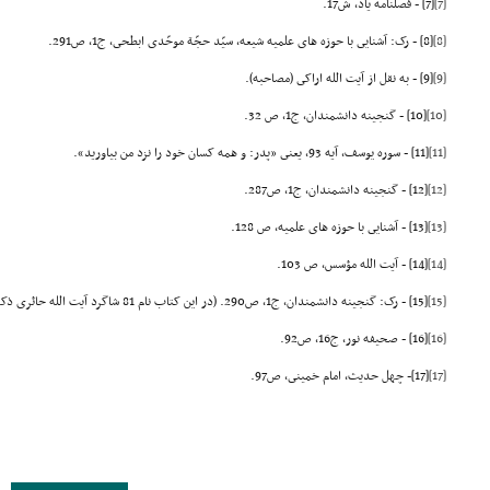
[7]
[7] - فصلنامه یاد، ش17.
[8]
[8] - رک: آشنایى با حوزه هاى علمیه شیعه، سیّد حجّة موحّدى ابطحى، ج1، ص291.
[9]
[9] - به نقل از آیت الله اراکى (مصاحبه).
[10]
[10] - گنجینه دانشمندان، ج1، ص 32.
[11]
[11] - سوره یوسف، آیه 93، یعنى «پدر: و همه کسان خود را نزد من بیاورید».
[12]
[12] - گنجینه دانشمندان، ج1، ص287.
[13]
[13] - آشنایى با حوزه هاى علمیه، ص 128.
[14]
[14] - آیت الله مؤسس، ص 103.
[15]
[15] - رک: گنجینه دانشمندان، ج1، ص290. (در این کتاب نام 81 شاگرد آیت الله حائرى ذکر شده است).
[16]
[16] - صحیفه نور، ج16، ص92.
[17]
[17]- چهل حدیث، امام خمینى، ص97.