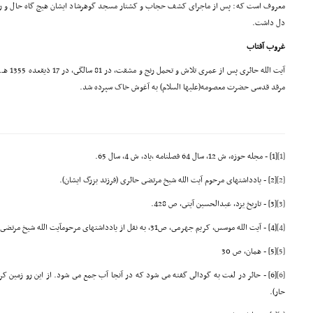
معروف است که: پس از ماجراى کشف حجاب و کشتار مسجد گوهرشاد ایشان هیچ گاه حال و روز خ
دل داشت.
غروب آفتاب
مرقد قدسى حضرت معصومه(علیها السلام) به آغوش خاک سپرده شد.
[1]
[1] - مجله حوزه، ش 12، سال 64 فصلنامه ,یاد، ش 4، سال 65.
[2]
[2] - یادداشتهاى مرحوم آیت الله شیخ مرتضى حائرى (فرزند بزرگ ایشان).
[3]
[3] - تاریخ یزد، عبدالحسین آیتى، ص 428.
[4]
[4] - آیت الله موسس، کریم جهرمى، ص31، به نقل از یادداشتهاى مرحومآیت الله شیخ مرتضى حائرى
[5]
[5] - همان، ص 30
[6]
[6] - حائر در لغت به گودالى گفته مى شود که در آنجا آب جمع مى شود. از این رو زمین کربل
حار).