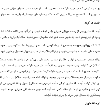
او نقش اساسى ایفا مى کردند.
وى در سالهایى که در حوزه علمیّه سامرّا حضور داشت از خرمن دانش فقهاى بزرگى چون آیت
شیرازى و آیت الله شیخ فضل الله نورى، که هر یک از ستاره هاى درخشان آسمان فقاهت به شمار 
اقامت در کربلا
آیت الله حائرى پس از رحلت میرزاى شیرازى راهى نجف گردید و در آنجا رحل اقامت افکند اما ب
وجود او نیاز بیشتر دارد. به همین سبب شهر امام مظلومان حسین(علیه السلام)را برگزید و راهى کر
کربلا که روزگارى حوزه علمیه معروف و باشکوهى داشت در آن روزها دیگر شکوه و رونق خود
مدرسه هاى علمیه به چشم نمى خورد و از تراکم طلاب مثل سالهاى دوران تحصیل او خبرى نبود.
بارگاه مقدس حسینى نیز آرام و خالى از درس و بحث علمى، روزگار خود را تنها با زمزمه شیفت
السلام) مى گذراند. وى به موجب همین اوضاع تأسف بار حوزه علمیّه، این شهر را انتخاب کرد و
برگزید با حضور اندک مدّت خود در حوزه علمیّه کربلا، غبار عزلت و فراموشى سالهاى گذشته را 
سکوت بار دیگر همهمه طلاب در مدارس پیچید و بارگاه امام حسین(علیه السلام) نیز با طنین ا
اى دیگر گرفت. آیت الله حائرى در این مدّت دو درس عمده خارج اصول و فقه تدریس مى کرد و
قرار داد و علاوه بر اینها، در مقام کسى که آیت الله میرزا محمد تقى شیرازى مرجع تقلید 
پاسخگویى به مسائل دینى مردم را نیز بر عهده گرفت.
در حلقه خوبان