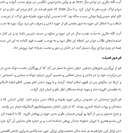
آیت الله حائرى در اواخر سال 1332 هـ.ق وقتى ماجراجویى انگلیس در عراق ش
مردم اراک عزم سفر به ایران کرد. و تا سال 1340 که عازم قم شد در کن
ایّام امام خمینى(ره) جوانى بیست ساله بود که با شنیدن آوازه حوزه علمیّه شهر اراک، از عزی
شتافت و تا انتقال این حوزه به شهر مقدس قم از حوزه دانش و معرفت این مرد بزرگ بهره ها جس
آیت الله حائرى به مدّت هشت سال در این حوزه پر شکوه بر مسند تدریس تکیه زد و در کنار
استعدادهاى طلاب جوان نیز لحظه اى غافل نبود و به موجب اهمیت فوق العاده به این امر صده
همه در زمره مراجع بزرگ بشمار آیند در دامان پر مهر و محبت پدرانه خود پرورش داد.
قم شهر فضیلت
قم از بزرگترین شهرهاى مذهبى جهان تشیّع به شمار مى آید که از روزگاران نخست تولد تشیع در 
نیز مرکزیّت خود را در دانش و بینش اسلامى و تصمیم گیرى درباره حوادث سیاسى و اجتماعى
و کربلا در سالهاى پس از ظهور اسلام ایجاد گردید و با ورود دختر امام موسى کاظم (علیه السل
به عظمتش افزوده شد و مورد توجه مشتاقان اهل علم و ایمان قرار گرفت.
قم تاریخ درخشانى در خصوص برپایى حوزه علمیّه و پایگاه دینى مردم دارد. اوّلین کسانى که در
محدثان و روات قبیله اشعرى بودند که از یاران امامان معصوم(علیهم السلام)به شمار مى رفتن
و شیخ صدوق و پس از آنها رو آوردن شیعیان علوى بدین حوزه بر رونقش افزود. امّا با اینهمه این 
قرن ششم هجرى تا دوران صفویه چندان رونقى نداشته است و بر حجره هاى مدارس آن گرد غربت 
«در اوایل قرن یازدهم هـ.ق چند سالى شخصیتهاى بزرگى چون صدرالدین شیرازى، فیاض لاهیجى 