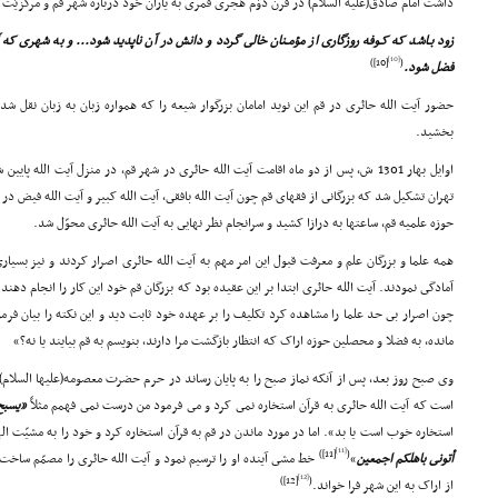
داشت امام صادق(علیه السلام) در قرن دوّم هجرى قمرى به یاران خود درباره شهر قم و مرکزیّت 
زود بـاشد که کـوفه روزگارى از مؤمـنان خالى گردد و دانش در آن ناپدید شود... و به شهرى که
[10]
[10])
(
فضل شود.
حضور آیت الله حائرى در قم این نوید امامان بزرگوار شیعه را که همواره زبان به زبان نقل 
بخشید.
اوایل بهار 1301 ش، پس از دو ماه اقامت آیت الله حائرى در شهر قم، در منزل آیت الله 
تهران تشکیل شد که بزرگانى از فقهاى قم چون آیت الله بافقى، آیت الله کبیر و آیت الله فیض در
حوزه علمیه قم، ساعتها به درازا کشید و سرانجام نظر نهایى به آیت الله حائرى محوّل شد.
همه علما و بزرگان علم و معرفت قبول این امر مهم به آیت الله حائرى اصرار کردند و نیز بسیارى
آمادگى نمودند. آیت الله حائرى ابتدا بر این عقیده بود که بزرگان قم خود این کار را انجام دهند و
چون اصرار بى حد علما را مشاهده کرد تکلیف را بر عهده خود ثابت دید و این نکته را بیان فرم
مانده، به فضلا و محصلین حوزه اراک که انتظار بازگشت مرا دارند، بنویسم به قم بیایند یا نه؟»
وى صبح روز بعد، پس از آنکه نماز صبح را به پایان رساند در حرم حضرت معصومه(علیها السلام)به
است که آیت الله حائرى به قرآن استخاره نمى کرد و مى فرمود من درست نمى فهمم مثلاً
«یسبح
استخاره خوب است یا بد». اما در مورد ماندن در قم به قرآن استخاره کرد و خود را به مشیّت ال
[11]
[11])
(
أتونى باهلکم اجمعین
»
خط مشى آینده او را ترسیم نمود و آیت الله حائرى را مصمّم ساخت ح
[12]
[12])
(
از اراک به این شهر فرا خواند.