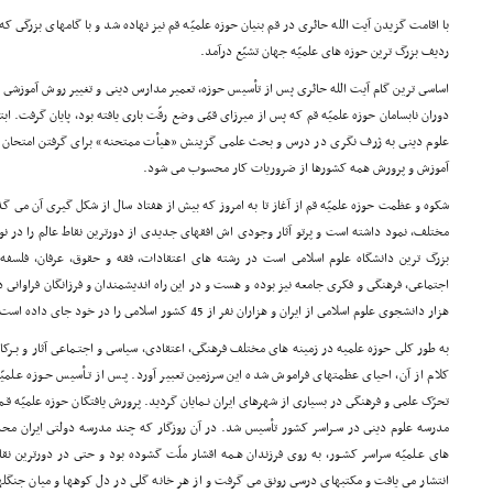
با اقامت گزیدن آیت الله حائرى در قم بنیان حوزه علمیّه قم نیز نهاده شد و با گامهاى بزرگى ک
ردیف بزرگ ترین حوزه هاى علمیّه جهان تشیّع درآمد.
اساسى ترین گام آیت الله حائرى پس از تأسیس حوزه، تعمیر مدارس دینى و تغییر روش آموزشى بود
دوران نابسامان حوزه علمیّه قم که پس از میرزاى قمّى وضع رقّت بارى یافته بود، پایان گرفت. ا
علوم دینى به ژرف نگرى در درس و بحث علمى گزینش «هیأت ممتحنه» براى گرفتن امتحان ا
آموزش و پرورش همه کشورها از ضروریات کار محسوب مى شود.
شکوه و عظمت حوزه علمیّه قم از آغاز تا به امروز که بیش از هفتاد سال از شکل گیرى آن مى 
مختلف، نمود داشته است و پرتو آثار وجودى اش افقهاى جدیدى از دورترین نقاط عالم را در نو
بزرگ ترین دانشگاه علوم اسلامى است در رشته هاى اعتقادات، فقه و حقوق، عرفان، فلسفه، 
هزار دانشجوى علوم اسلامى از ایران و هزاران نفر از 45 کشور اسلامى را در خود جاى داده است.
به طور کلى حوزه علمیه در زمینه هاى مختلف فرهنگى، اعتقادى، سیاسى و اجتـماعى آثار و بـر
کلام از آن، احیاى عظمتهاى فراموش شده این سرزمین تعبیر آورد. پـس از تـأسیس حـوزه عـلمیّه
تحرّک علمى و فرهنگى در بسیارى از شهرهاى ایران نـمایان گردید. پرورش یافتگان حوزه علمیّه قـم ب
مدرسه علوم دینى در سـراسر کشور تأسیس شد. در آن روزگار که چند مدرسه دولتى ایران محدو
هاى عـلمیّه سراسر کشـور، به روى فرزندان هـمه اقشار ملّت گشوده بود و حتى در دورترین نق
انتشار مى یافت و مکتبهاى درسى رونق مى گرفت و از هر خانه گلى در دل کوهها و میان جنگل