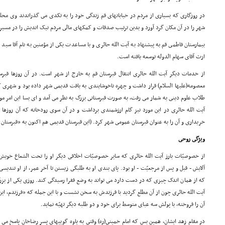
در روزگارى که بسیارى از مردم در خیابانهاى قم زندگى خود را به تکدى مى گذراندند وى محل
شهر را در آن مکان گرد آورد و بدین ترتیب صدقات و کمکهاى مالى مردم نیک اندیش را در مسیر
بیمارستان فاطمى قم به پیشنهاد به آیت الله حائرى و با مساعدت یکى از مؤمنین به نام آقا سی
ارث آقاى سهام الدوله توسعه یافته است.
از خدمات دیگر آیت الله حائرى انتقال قبرستان قم به خارج از شهر است. در آن روزها قب
معصومه(علیها السلام) قرار داشت و چهره ناخوشایندى به بافت قدیمى شهر داده بود و شهرى 
طلاب علوم دینى به شمار مى رفت، به صورت قبرستانى بزرگ به نظر مى آمد و اى بسا این امر 
آیت الله حائرى در این مورد نیز گام ارزشمندى برداشت و در آن سوى رودخانه که آن روزه
خریدارى و آن را به عنوان قبرستان عمومى شهر کرد. (این قبرستان قدیمى هم اکنون به «قبرستان
ویژگى روحى
از خصوصیّات بارز آیت الله حائرى که سایر خصوصیّات اخلاقى دیگر او را تحت الشعاع خویش 
آلایش - قبل و پس از مرجعیّت - او بود. پاى بندى او به طلبگى زیستن تا آخر عمر، از او تندیسى
که از همان اندک چیزى که در دست دارد مى تواند به وضع فقرا رسیدگى کند. روزى یکى از بزرگ
آیت الله حائرى چون از آن مطلع گردید با فرزندش به سخن نشست و با این جمله که «فرزندم، این
آن را فروخته، با پولش سه عباى متوسط براى خود و دو طلبه دیگر تهیّه نماید.
در مقام زهد ایشان، همین بس که امام خمینى(ره) وقتى به یاوه گوییهاى پسر رضاخان پاسخ مى د