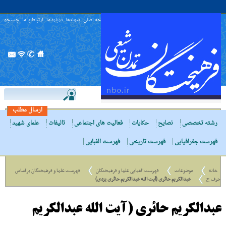
صفحه اصلی
پیوندها
درباره ما
ارتباط با ما
جستجو
ارسال مطلب
رشته تخصصی
نصایح
حکایات
فعالیت های اجتماعی
تالیفات
علمای شهید
فهرست جغرافیایی
فهرست تاریخی
فهرست الفبایی
خانه
موضوعات
فهرست الفبایی علما و فرهیختگان
فهرست علما و فرهیختگان بر اساس
حرف ح
عبدالکریم حائری (آیت الله عبدالکریم حائری یزدی)
عبدالکریم حائری (آیت الله عبدالکریم