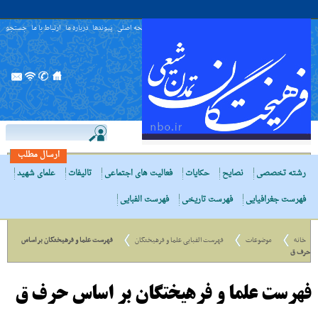
صفحه اصلی
پیوندها
درباره ما
ارتباط با ما
جستجو
ارسال مطلب
رشته تخصصی
نصایح
حکایات
فعالیت های اجتماعی
تالیفات
علمای شهید
فهرست جغرافیایی
فهرست تاریخی
فهرست الفبایی
خانه
موضوعات
فهرست الفبایی علما و فرهیختگان
فهرست علما و فرهیختگان بر اساس
حرف ق
فهرست علما و فرهیختگان بر اساس حرف ق