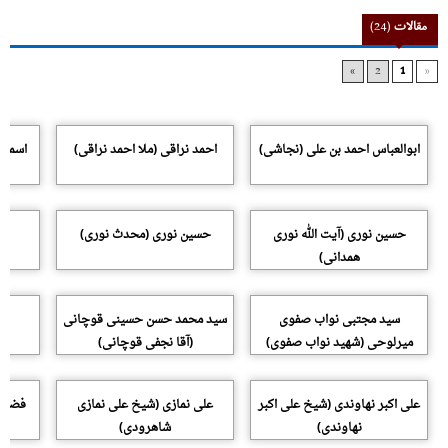
مقالات
(24)
»
2
1
«
ابوالعباس احمد بن علی (نجاشی)
احمد نراقی (ملا احمد نراقی)
اسماع
حسین نوری (آیت الله نوری
حسین نوری (محدث نوری)
همدانی)
سید مجتبی نواب صفوی
سید محمد حسن حسینی قوچانی
س
میرلوحی (شهید نواب صفوی)
(آقا نجفی قوچانی)
علی اکبر نهاوندی (شیخ علی اکبر
علی نمازی (شیخ علی نمازی
فضل ا
نهاوندی)
شاهرودی)