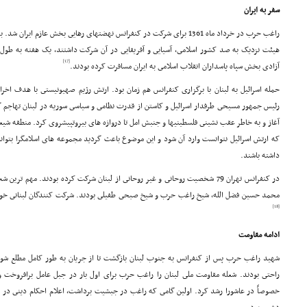
سفر به ایران
هیئت نزدیک به صد کشور اسلامى، آسیایى و آفریقایى در آن شرکت داشتند، یک هفته به طول 
[17]
آزادى بخش سپاه پاسداران انقلاب اسلامى به ایران مسافرت کرده بودند.
حمله اسرائیل به لبنان با برگزارى کنفرانس هم زمان بود. ارتش رژیم صهیونیستى با هدف اخرا
آغاز و به خاطر عقب نشینى فلسطینیها و جنبش امل تا دروازه هاى بیروتپیشروى کرد. منطقه شی
که ارتش اسرائیل نتوانست وارد آن شود و این موضوع باعث گردید مجموعه هاى اسلامگرا بتوا
داشته باشند.
در کنفرانس تهران 79 شخصیت روحانى و غیر روحانى از لبنان شرکت کرده بودند. مه
محمد حسین فضل الله، شیخ راغب حرب و شیخ صبحى طفیلى بودند. شرکت کنندگان لبنانى خواست
[18]
ادامه مقاومت
شهید راغب حرب پس از کنفرانس به جنوب لبنان بازگشت تا از جریان به طور کامل مطلع شود
راحتى بودند. شعله مقاومت ملى لبنان را راغب حرب براى اول بار در جبل عامل برافروخت
خصوصاً در عاشورا رشد کرد. اولین گامى که راغب در جبشیت برداشت، اعلام احکام دینى در