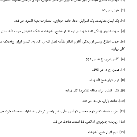
[1]
. مهاجرت علماى شیعه از جبل عامل به ایران در عصر صفوفى، مهدى فراهانى منفرد، انتشارات ام
[2]
. همان، ص 68.
[3]
. یک لبنان مقاومت، یک اسرائیل ادعا، حامد حجازى، انتشارات بقیة العترة، ص 24.
[4]
. جهت تدوین زندگى نامه شهید از نرم افزار «شیخ الشهداء»، پایگاه اینترنتى حزب الله لبنان (www.mogawama.org) استفاده شد.
[5]
. جهت اطلاع بیشتر ا
گلى زواره.
[6]
. گلشن ابرار، ج 6، ص 532.
[7]
. همان، ج 5، ص 498.
[8]
. نرم افزار شیخ الشهداء.
[9]
. نک: گلشن ابرار، مقاله غلامرضا گلى زواره
[10]
. شاهد یاران، ش 11، ص 40.
[11]
. عزّت شیعه، دفتر دوم، محسن کمالیان، على اکبر رنجبر کرمانى، انتشارات صحیفه خرد، ص 654.
[12]
. روزنامه جمهورى اسلامى، 14 اسفند 1362، ص 11.
[13]
. نرم افزار شیخ الشهداء.