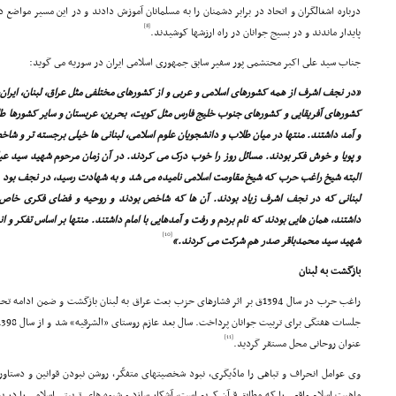
درباره اشغالگران و اتحاد در برابر دشمنان را به مسلمانان آموزش دادند و در این مسیر مواضع 
[8]
پایدار ماندند و در بسیج جوانان در راه ارزشها کوشیدند.
جناب سید على اکبر محتشمى پور سفیر سابق جمهورى اسلامى ایران در سوریه مى گوید:
«در نجف اشرف از همه کشورهاى اسلامى و عربى و از کشورهاى مختلفى مثل عراق، لبنان، ایران، 
کشورهاى آفریقایى و کشورهاى جنوب خلیج فارس مثل کویت، بحرین، عربستان و سایر کشورها طل
و آمد داشتند. منتها در میان طلاب و دانشجویان علوم اسلامى، لبنانى ها خیلى برجسته تر و شاخ
و پویا و خوش فکر بودند. مسائل روز را خوب درک مى کردند. در آن زمان مرحوم شهید سید ع
البته شیخ راغب حرب که شیخ مقاومت اسلامى نامیده مى شد و به شهادت رسید، در نجف بود 
لبنانى که در نجف اشرف زیاد بودند. آن ها که شاخص بودند و روحیه و فضاى فکرى خاص 
داشتند، همان هایى بودند که نام بردم و رفت و آمدهایى با امام داشتند. منتها بر اساس تفکر و
[10]
شهید سید محمدباقر صدر هم شرکت مى کردند.»
بازگشت به لبنان
راغب حرب در سال 1394ق بر اثر فشارهاى حزب بعث عراق به لبنان بازگشت و ضمن 
[11]
عنوان روحانى محل مستقر گردید.
وى عوامل انحراف و تباهى را مادّیگرى، نبود شخصیتهاى متفکّر، روشن نبودن قوانین و دستاو
ماهیت اسلام واقعى را که مطابق قرآن کریم است، آشکار سازد و شیوه هاى تربیتى اسلامى را در 