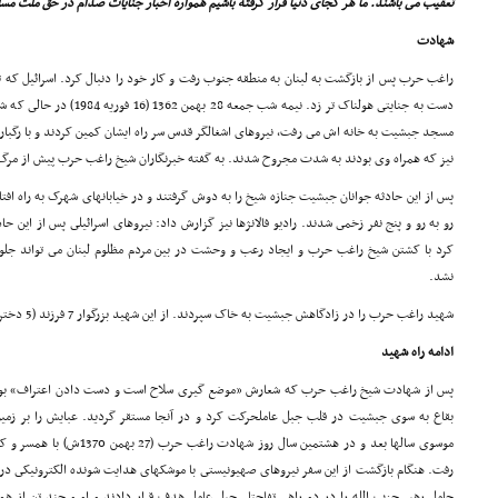
تعقیب مى باشند. ما هر کجاى دنیا قرار گرفته باشیم همواره اخبار جنایات صدام در حق ملت مسل
شهادت
راغب حرب پس از بازگشت به لبنان به منطقه جنوب رفت و کار خود را دنبال کرد. اسرائیل که تم
دست به جنایتى هولناک تر زد. نیم
مسجد جبشیت به خانه اش مى رفت، نیروهاى اشغالگر قدس سر راه ایشان کمین کردند و با رگبار 
نیز که همراه وى بودند به شدت مجروح شدند. به گفته خبرنگاران شیخ راغب حرب پیش از مرگ فری
پس از این حادثه جوانان جبشیت جنازه شیخ را به دوش گرفتند و در خیابانهاى شهرک به راه افتاد
رو به رو و پنج نفر زخمى شدند. رادیو فالانژها نیز گزارش داد: نیروهاى اسرائیلى پس از این 
کرد با کشتن شیخ راغب حرب و ایجاد رعب و وحشت در بین مردم مظلوم لبنان مى تواند جلوى
نشد.
شهید راغب حرب را در زادگاهش جبشیت به خاک سپردند. از این شهید بزرگوار 7 فرزند (5 دختر و 2 پسر) به یادگار مانده است.
ادامه راه شهید
پس از شهادت شیخ راغب حرب که شعارش «موضع گیرى سلاح است و دست دادن اعتراف» بو
بقاع به سوى جبشیت در قلب جبل عاملحرکت کرد و در آنجا مستقر گردید. عبایش را بر زمین
موسوى سالها بعد و در هشتمین سال
رفت. هنگام بازگشت از این سفر نیروهاى صهیونیستى با موشکهاى هدایت شونده الکترونیکى در 
حامل رهبر حزب الله را در دو راهى تفاحتا ـ جبل عامل هدف قرار دادند و او و چند تن از هم