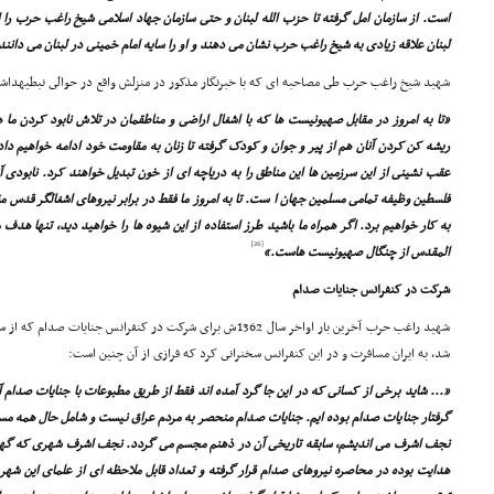
است. از سازمان امل گرفته تا حزب الله لبنان و حتى سازمان جهاد اسلامى شیخ راغب حرب را 
لبنان علاقه زیادى به شیخ راغب حرب نشان مى دهند و او را سایه امام خمینى در لبنان مى دانند
شهید شیخ راغب حرب طى مصاحبه اى که با خبرنگار مذکور در منزلش واقع در حوالى نبطیهداشت،
«تا به امروز در مقابل صهیونیست ها که با اشغال اراضى و مناطقمان در تلاش نابود کردن ما 
ریشه کن کردن آنان هم از پیر و جوان و کودک گرفته تا زنان به مقاومت خود ادامه خواهیم د
عقب نشینى از این سرزمین ها این مناطق را به دریاچه اى از خون تبدیل خواهند کرد. نابودى 
فلسطین وظیفه تمامى مسلمین جهان ا ست. تا به امروز ما فقط در برابر نیروهاى اشغالگر قدس م
به کار خواهیم برد. اگر همراه ما باشید طرز استفاده از این شیوه ها را خواهید دید، تنها هدف 
[26]
المقدس از چنگال صهیونیست هاست.»
شرکت در کنفرانس جنایات صدام
شهید راغب حرب آخرین بار اواخر سال 1362ش براى شرکت در کنفرانس جن
شد، به ایران مسافرت و در این کنفرانس سخنرانى کرد که فرازى از آن چنین است:
«... شاید برخى از کسانى که در این جا گرد آمده اند فقط از طریق مطبوعات با جنایات صدام 
گرفتار جنایات صدام بوده ایم. جنایات صدام منحصر به مردم عراق نیست و شامل حال همه مس
نجف اشرف مى اندیشم، سابقه تاریخى آن در ذهنم مجسم مى گردد. نجف اشرف شهرى که گهوار
هدایت بوده در محاصره نیروهاى صدام قرار گرفته و تعداد قابل ملاحظه اى از علماى این شه