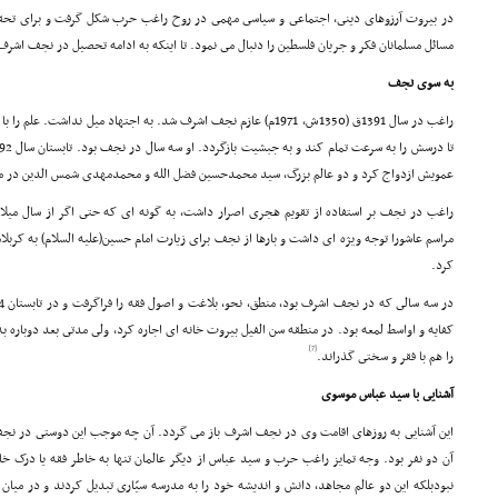
در بیروت آرزوهاى دینى، اجتماعى و سیاسى مهمى در روح راغب حرب شکل گرفت و براى تحقق
مسائل مسلمانان فکر و جریان فلسطین را دنبال مى نمود. تا اینکه به ادامه تحصیل در نجف اشرف
به سوى نجف
راغب در سال 1391ق (1350ش، 1971م) عازم نجف اشرف شد. به اجتهاد میل ن
عمویش ازدواج کرد و دو عالم بزرگ، سید محمدحسین فضل الله و محمدمهدى شمس الدین در م
راغب در نجف بر استفاده از تقویم هجرى اصرار داشت، به گونه اى که حتى اگر از سال میل
مراسم عاشورا توجه ویژه اى داشت و بارها از نجف براى زیارت امام حسین(علیه السلام) به کربلا
کرد.
کفایه و اواسط لمعه بود. در منطقه سن الفیل بیروت خانه اى اجاره کرد، ولى مدتى بعد دوباره ب
[7]
را هم با فقر و سختى گذراند.
آشنایى با سید عباس موسوى
این آشنایى به روزهاى اقامت وى در نجف اشرف باز مى گردد. آن چه موجب این دوستى در نج
آن دو نفر بود. وجه تمایز راغب حرب و سید عباس از دیگر عالمان تنها به خاطر فقه یا درک
نبودبلکه این دو عالم مجاهد، دانش و اندیشه خود را به مدرسه سیّارى تبدیل کردند و در میا