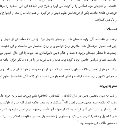
داشت. او کتابهاى مهم اسلامى را از کویت مى آورد و شرح نهج البلاغه ابن ابى الحدید را باره
فرزندش علاقه داشت یکى از فرزندانش علوم دینى را فراگیرد. راغب یک سال بعد از ازدواج پد
زادگاهش گذراند.
تحصیلات
راغب از هفت سالگى وارد دبستان شد. او بسیار باهوش بود. زمانى که معلمانش از هوش و 
ابوراغب بسیار خوشحال شد. مادرش زبان فرانسوى را زبان استعمار مى دانست و این عقیده
جبشیت تا مقطع دبستان وجود داشت و عالم دینى تاثیرگذارى هم نبود. با این حال حضور نیرو
داشتند، فضاى سیاسى خاصى ایجاد کرده بود. مادر راغب فرزندش را در ده سالگى براى ادامه تح
راغب در طول تحصیل علاقه بسیارى به بحث و گفت و گو در مدرسه از خود نشان مى داد. وى که
پرچم این کشور را رمز سلطه فرانسه و نشان استعمار مى دانست، در 15 سالگى به تحصیل علوم دینى علاقمند شد.
سفر به بیروت
راغب به شوق تحصیل دینى در سال 1389ق. (1348ش، 1969م
[5]
رفت که علامه سید محمدحسین فضل الله
تشکیل داده بود. علامه فضل الله پس از بازگشت 
گسترده اى را در لبنان آغاز کرده بود که از جمله آنها تأسیس حوزه علوم دینى «المعهد الشرع
خارج اصول و فقه را تدریس مى کرد و بسیارى از شخصیتهاى جنبش مقاومت اسلامى لبنان ترب
[6]
نخستین طلاب این مدرسه بود.