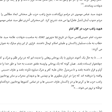
[28]
شهادت رساندند.
شهید سید عباس موسوى در مراسم بزرگداشت شیخ راغب حرب طى سخنانى ابعاد مظالمى را که
مردم جنوب لبنان (جبل عامل) روا مى شد، تشریح کرد. این سخنرانى آخرین نطق سید عباس موسو
شهید راغب حرب در کلام امام
حضرت امام خمینى(قدس سره) در تاریخ 14 شهریور 1367، به
خطاب به ملت مسلمان پاکستان و علماى اسلام ارسال داشتند. فرازى از این پیام مبارک به عن
مى گردد:
«.... تا به حال یک آخوند دربارى یا یک روحانى وهابى را ندیده ایم که در برابر ظلم و شرک و 
جهانخوار ایستاده باشد. همان گونه که یک روحانى وارسته عاشق خدمت به خدا و خلق خدا را ندی
آرام و قرار داشته باشد و تا سرمنزل جانان علیه کفر و شرک مبارزه نکرده باشد و عارف حسینى ا
واقعه را دریافته اند که چرا در ایران مطهرى ها و بهشتى ها و شهداى محراب و سایر روحانیون
راغب حرب ها و کریم ها و در پاکستان عارف حسینى ها و در تمامى کشورها روحانیون دردآشنا
[29]
توطئه و ترور مى شوند...»