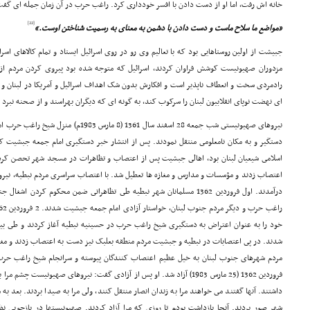
خانه اش رفت، اما او از دست دادن با افسر خوددارى کرد. راغب حرب در آن زمان جمله اى گف
[22]
«مواضع ما سلاح ماست و دست دادن با دشمن به معناى به رسمیت شناختن اوست.»
جبیشت از اولین روستاهایى بود که با تعالیم وى رو در روى اسرائیل ایستاد و تمام کالاهاى اسرا
مزدوران صهیونیست کوشش فراوان کردند، اسرائیل که متوجه شده بود پیروى کردن مردم از 
رادمردى سخت و انعطاف ناپذیر است و افکارش بدون شک اهداف اسرائیل و آمریکا در لبنان و من
اى نهضت نوپاى انقلابیون لبنان را سرکوب کند، به گونه اى که دیگران بهراسند و از صحنه نبرد
نیروهاى صهیونیستى شب جمعه 28 اسفند سال 1361 (
دستگیر و به مکان نامعلومى منتقل نمودند. پس از انتشار خبر دستگیرى امام جمعه جبشی
اسلامى شیعیان لبنان بود، اهالى جبشیت پس از اعتصاب و تظاهرات در مسجد شهر تحصن کردن
اعتصاب زدند و مؤسسات و مدارس و مغازه ها تعطیل شد. با اعتصاب سراسرى مردم نبطیه، نیروه
درآمدند. اول فروردین 1362 مسلمانان شهر نبطیه طى تظاهراتى ضمن محکوم کر
خود را به عنوان اعتراض به دستگیرى شیخ راغب حرب در حسینیه نبطیه آغاز کردند و طى بی
شدند. در پى اعتصابات در نبطیه و جبشیت مردم منطقه بعلبک نیز دست به اعتصاب زدند و مغازه
فروردین 1362 (25 مارس 1983) آزاد شد. او پس از آزادى گفت: نیروهاى صهیونی
داشتند. آنها گفتند مى خواهند مرا به زندان انصار منتقل کنند، ولى مرا به صیدا بردند. بعد به
شهر صور بردند. آنجا بازداشت بودم تا روزى که مرا آزاد کردند. صهیونیستها در بازجویى ن