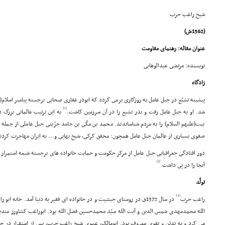
شیخ راغب حرب
(1362ش)
عنوان مقاله: رهنماى مقاومت
نویسنده: مرتضى عبدالوهابى
زادگاه
پیشینه تشیّع در جبل عامل به روزگارى برمى گردد که ابوذر غفارى صحابى برجسته پیامبر اسلام(صل
[1]
شد. او به جبل عامل رفت و بذر تشیع را در آن سرزمین کاشت.
به این ترتیب عالمانى بزرگ د
بیت(علیهم السلام) را به مردم شناساندند. محمد بن مکّى بن حامد جزّینى جبل عاملى از جمل
صفوى بسیارى از عالمان جبل عامل همچون: محقق کرکى، شیخ بهایى و... به ایران مهاجرت کردن
دور افتادگى جغرافیایى جبل عامل از مرکز حکومت و حمایت خانواده هاى برجسته شیعه استمرار
[3]
آنجا را در پى داشت.
تولّد
[4]
راغب حرب
در سال 1372ق در روستاى جبشیت و در خانواده اى فقیر به دنیا آمد. خانه 
الله محمدمهدى شمس الدین و آیت الله سیّد محمدحسین فضل الله بود. ابوراغب کشاورز متد
مى کرد و به تدیّن و تقوى معروف بود. ابومالک، عموى شیخ راغب حرب، پس از استقرار د