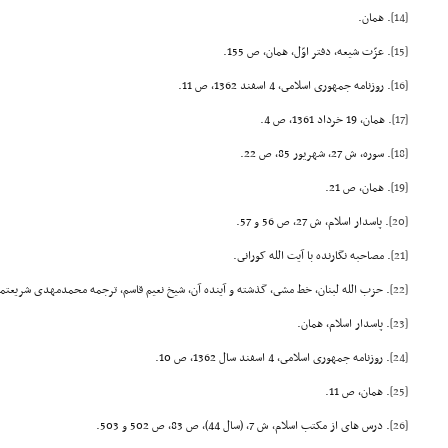
[14]
. همان.
[15]
. عزّت شیعه، دفتر اوّل، همان، ص 155.
[16]
. روزنامه جمهورى اسلامى، 4 اسفند 1362، ص 11.
[17]
. همان، 19 خرداد 1361، ص 4.
[18]
. سوره، ش 27، شهریور 85، ص 22.
[19]
. همان، ص 21.
[20]
. پاسدار اسلام، ش 27، ص 56 و 57.
[21]
. مصاحبه نگارنده با آیت الله کورانى.
[22]
. حزب الله لبنان، خط مشى، گذشته و آینده آن، شیخ نعیم قاسم، ترجمه محمدمهدى شریعتمدار،
[23]
. پاسدار اسلام، همان.
[24]
. روزنامه جمهورى اسلامى، 4 اسفند سال 1362، ص 10.
[25]
. همان، ص 11.
[26]
. درس هاى از مکتب اسلام، ش 7، (سال 44)، ص 83، ص 502 و 503.