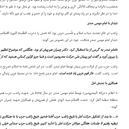
شخصیت بااراده و مخالف لاابالى گرى و پوچى را به اثبات رسانده بود. او مایل بود با علم به احک
[12]
خدا را در نظر بگیرند و در راه رضاى او گام بردارند و خود را از خشم و غضب او دور نگه دارند.
دیدار با امام موسى صدر
راغب در فکر تجدید حیات اسلام و تأسیس حزبى بود که نامش را «حزب الطلیعة الثورة الاسلامی
دیدار امام موسى صدر شتافت. خود در این خصوص مى گوید:
«امام صدر به گرمى از ما استقبال کرد. دکتر چمران هم پیش او بود. هنگامى که موضوع تنظیم 
را بیرون آورد و گفت این پیمان ملى حرکت محرومین است و شما جزو اوّلین کسانى هستید که از آ
راغب حرب پس از قرائت متن پیمان توسط امام صدر گفت: در این اساس نامه به اسلام تصریح ن
است. راغب گفت:
«از قوم عربى یاد شده است.
امام صدر پاسخ داد: ما در محیط عربى زندگى مى
همکارى با جنبش امل
با اعلام «حرکة المحرومین» توسط امام موسى صدر 
منطقه نبطیه آغاز کرد. حجت الاسلام سید ابوذر عاملى از همرزمان و همکاران شهید چمران
گوید:
«... ما بعد از تشکیل حرکت امل با شیخ راغب حرب آشنا شدیم. شیخ راغب حرب با ما همکارى زی
نبطیه رفتیم تا جلسات هفتگى جوانان حرکت امل را اداره کنیم. شیخ راغب حرب صداى خیلى 