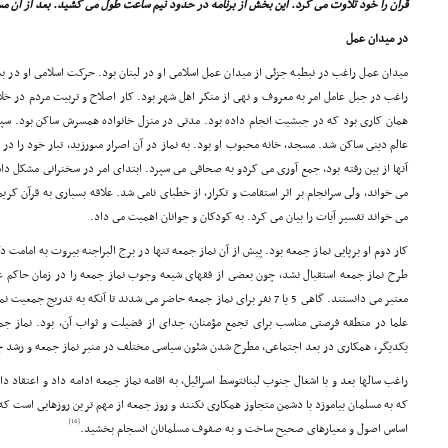
قرآن را خود تلاوت مى کرد. این بخش از برنامه در حدود نیم ساعت طول مى کشید. بعد از آن 
در میدان عمل
میدان عمل راغب در نبطیه جزئى از میدان عمل اسلامى او در لبنان بود. حرکت اسلامى او در بس
راغب در جبل عامل امر به معروف و نهى از منکر اهل شهر بود. کار اصلاح و تربیت مردم در خل
همان کارى بود که در جبشیت انجام داده بود. مدتى در منزل خانواده همسرش ساکن بود. سپ
عالم دینى ساکن شد. مسجد، خانه محبوب او بود. به نماز در آن اصرار مىورزید، تبار خود را در آ
آنها از بین رفته بود، جمع آورى مى کردو به صحافى مى سپرد. ابتداى امر در سخنرانى مشکل
مى خواند، ولى سرانجام بر اثر استقامت و تکرار، از خطباى نامى شد. علاقه بسیارى به قرآن کر
مى خواند تفسیر آیات را بیان مى کرد. به کودکان و جوانان اهمیت مى داد.
کار دوم او برپایى نماز جمعه بود. پیش از آن نماز جمعه تنها در برج البراجنه بیروت به امامت 
طرح نماز جمعه استقبال نشد، چون بعضى از فقهاى شیعه وجوب نماز جمعه را در زمان حاکم عاد
معتبر مى دانستند. گاهى 5 یا 7 نفر براى نماز جمعه حاضر مى شدند تا آنکه به تد
علما در منطقه فرصتى مناسب براى تجمع مؤمنان، جداى از فضیلت و ثواب آن، بود. نماز جمع
یکدیگر، همکارى در بعد اجتماعى، مطرح شدن شئون سیاسى مختلف در منبر نماز جمعه و رشد ج
راغب سالها بعد و با اشغال جنوب لبنانتوسط اسرائیل، به اقامه نماز جمعه ادامه داد و اعتقاد
که به مسلمان بیاموزد با دشمن متجاوز همکارى نکنند و روز جمعه از مهم ترین روزهایى است که ب
[16]
اساس اصول و معیارهاى صحیح ساخت و به صفوف مسلمانان انسجام بخشید.