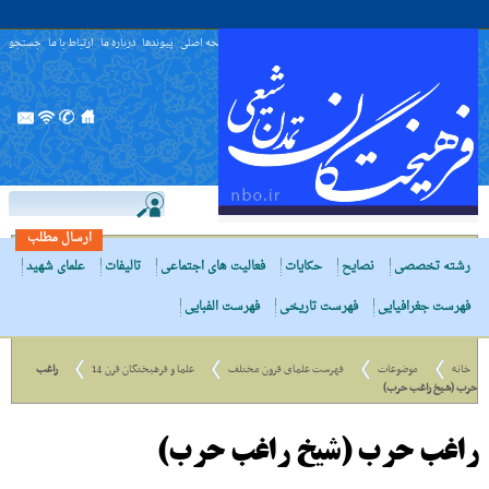
صفحه اصلی
پیوندها
درباره ما
ارتباط با ما
جستجو
ارسال مطلب
رشته تخصصی
نصایح
حکایات
فعالیت های اجتماعی
تالیفات
علمای شهید
فهرست جغرافیایی
فهرست تاریخی
فهرست الفبایی
خانه
موضوعات
فهرست علمای قرون مختلف
علما و فرهیختگان قرن 14
راغب
حرب (شیخ راغب حرب)
راغب حرب (شیخ راغب حرب)