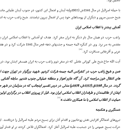
دشمن بود.
با حمله اسرائیل در سال 1361ش (1982م)به لبنان و اشغال این کشور، در جنوب
شیخ حسین سرور و دیگران از روستاهاى خود پس از اشغال بیرون نیامدند. شیخ راغب حرب به ا
آشنایى بیشتر با انقلاب اسلامى ایران
راغب حرب در همان سال بار دیگر به ایران سفر کرد. هدف او آشنایى با انقلاب اسلامى ایران ب
مقدس به سر برد. وى در کنگره ائمه جمعه
[20]
عربى و آفریقایى مسافرت کرد.
آیت الله حاج شیخ على کورانى عاملى که در سفر دوم راغب حرب به ایران همسفر ایشان بود، د
«من و شیخ راغب حرب در کنفرانس ائمه جمعه شرکت کردیم. شهید بزرگوار در تهران جهت اهدا
هاى انتقال خون مراجعه کرد. آن گاه عازم اهواز و منطقه عملیاتى جنوب شدیم. سابقه آشنایى ما
گردد. در سال 1398ق (1357ش، 1978م) مدتى در درس تفسیر اینجانب که در م
ایشان از علاقمندان و طرفداران انقلاب اسلامى ایران بود. قبل از پیروزى انقلاب در برگزارى اولی
[21]
حمایت از انقلاب اسلامى با ما همکارى داشت.»
دستگیرى و شکنجه
نیروهاى اشغالگر افزایش نقش روحانیون و اقدام آنان براى بسیح مردم علیه اسرائیل را دریافتند.
حرکت بسیج عمومى را در جبشیت علیه اسرائیل آغاز کرد. اشغالگران تلاش کردند بر او فشار آورن