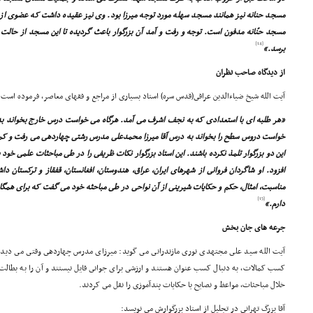
مسجد حنانه نیز همانند مسجد سهله مورد توجه میرزا بود. وى نیز عقیده داشت که عضوى 
مسجد حنّانه مدفون است. توجه و رفت و آمد آن بزرگوار باعث گردیده تا این مسجد از حالت 
[14]
برسد.»
از دیدگاه صاحب نظران
آیت الله شیخ ضیاءالدین عراقى(قدس سره) استاد بسیارى از مراجع و فقهاى معاصر، فرموده است:
«هر طلبه اى با استعدادى که به نجف اشرف مى آمد. هرگاه مى خواست درس خارج بخواند به 
خواست دروس سطح را بخواند به درس آقا میرزا محمدعلى مدرس رشتى چهاردهى مى رفت و کمت
این دو بزرگوار تلمذ نکرده باشند. این استاد بزرگوار نکات ظریفى را در طى مباحثات علمى خو
افزود. او شاگردان فروانى از شهرهاى ایران، عراق، هندوستان، افغانستان، قفقاز و ترکستا
مناسبت، امثال، حکم و حکایات شیرینى از آن نواحى در طى مباحثه خود مى گفت که براى همگان مف
[15]
دارم.»
جرعه هاى جان بخش
آیت الله سید على مجتهدى نورى مازندرانى مى گوید: میرزاى مدرس چهاردهى وقتى مى دی
کسب کمالات، به دنبال کسب عنوان هستند و ارزشى براى جوانى قایل نیستند و آن را به بطا
خلال مباحثات، مواعظ و نصایح یا حکایات پندآموزى را نقل مى کردند.
آقا بزرگ تهرانى در تجلیل از استاد بزرگوارش مى نویسد: