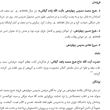
فرزندان
1 ـ شیخ محمد مدرسى چهاردهى «آیت الله زاده گیلانى»:
در سال 1300هـ .ق. در 
استادان به پایان برد و به رشت برگشت و در مدارس علوم دینى مشغول تدریس شد. وى در جر
خان جنگلى حمایت کرد و در سال 1345هـ .ق. رحلت کرد. پیکرش را در نجف و کنار آرامگاه پدرش به خاک سپردند.
2 ـ شیخ حسین چهاردهى:
از جوانان پرشور و فاضل عراق عرب بود و مدتى را به عنوان دبیر 
1339هـ .ق. در جوانى وفات یافت.
3 ـ میرزا هادى مدرسى چهاردهى
.
داماد
حضرت آیت الله حاج شیخ محمد زاهد گیلانى:
از شاگردان آیات عظام آخوند خراسانى، سید ی
[23]
گردید.
نوادگان
متولد شد و اغلب تحصیلاتش را نزد اساتید بزرگوارى مانند آقا ضیاء عراقى و سید ابوالحسن اص
رضاخان وارد دانشگاه تهران شد و به تدریس علوم فقه، فلسفه، تفسیر و کلام همت گماشت. وى
عموماً از دانش آموختگان حوزوى بودند، به تربیت و پرورش دانشجویان پرداخته و باعث شد افر