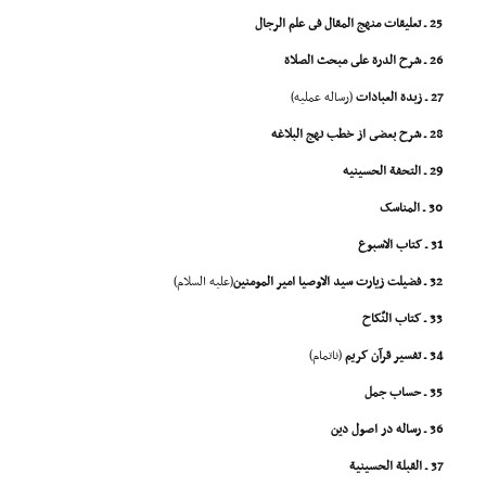
25 ـ تعلیقات منهج المقال فى علم الرجال
26 ـ شرح الدرة على مبحث الصلاة
27 ـ زبدة العبادات
(رساله عملیه)
28 ـ شرح بعضى از خطب نهج البلاغه
29 ـ التحفة الحسینیه
30 ـ المناسک
31 ـ کتاب الاسبوع
32 ـ فضیلت زیارت سید الاوصیا امیر المومنین
(علیه السلام)
33 ـ کتاب النّکاح
34 ـ تفسیر قرآن کریم
(ناتمام)
35 ـ حساب جمل
36 ـ رساله در اصول دین
37 ـ القبلة الحسینیة