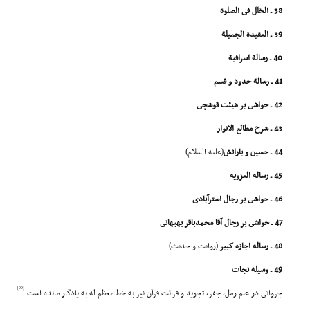
38 ـ الخلل فى الصلوة
39 ـ العقیدة الجمیلة
40 ـ رسالة اسرافیة
41 ـ رسالة حدود و قسم
42 ـ حواشى بر هیئت قوشچى
43 ـ شرح مطالع الانوار
44 ـ حسین و یارانش
(علیه السلام)
45 ـ رساله العزویه
46 ـ حواشى بر رجال استرآبادى
47 ـ حواشى بر رجال آقا محمدباقر بهبهانى
48 ـ رساله اجازه کبیر
(روایت و حدیث)
49 ـ وسیله نجات
[22]
جزواتى در علم رمل، جفر، تجوید و قرائت قرآن نیز به خط معظم له به یادگار مانده است.