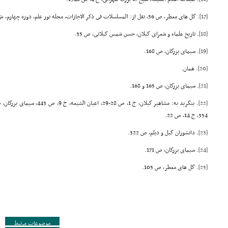
[17]
. گل هاى معطر، ص 36، نقل از: المسلسلات فى ذکر الاجازات، مجله نور علم، دوره چهارم، ش اول، ص 51.
[18]
. تاریخ علماء و شعراى گیلان، حسن شمس گیلانى، ص 35.
[19]
. سیماى بزرگان، ص 168.
[20]
. همان.
[21]
. سیماى بزرگان، ص 165 و 168.
[22]
354، ج 14، ص 22.
[23]
. دانشوران گیل و دیلم، ص 322.
[24]
. سیماى بزرگان، ص 171.
[25]
. گل هاى معطر، ص 105.
موضوعات مرتبط