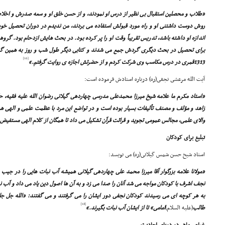
«طلاب و محصلین استقبال بى نظیر از درس او نمودند، و از حسن خلق او و سعه صدرش و اخلا
روش دوست داشتنى او و راه مورد قبولش استفاده مى بردند، من ندیدم در دوران تحصیل خود
اندازه او داشته باشد، تدریس تقریباً وقت او را پر کرده بود. در بحث هایش ازدحام بود. گروه
براى تحصیل در بحث دیگرى گردش جمع مى شدند و کتابى دیگر طول شب و روز به همین گونه
[16]
1313قمرى در درس مکاسب وى شرکت کردم و از حضرتش اجازه ى روایت گرفتم.»
آیت الله مرعشى نجفى(ره) درباره استادش فرموده است:
«استاد مکرم ما علامه شیخ میرزا محمدعلى مدرسى چهاردهى گیلانى رضوان الله علیه فقیه، ح
زاهد و مؤلف و مصنف تألیفات بسیار بوده است و در تواضع این مرد با عظمت علمى و الهى ه
والاى علمى، مجالس عمومى تجوید و قرائت قرآن تشکیل مى داد تا همگان از کلام الهى مستفیض
تبلیغ براى کودکان
استاد شیخ حسن شمس گیلانى(ره) مى نویسد:
«مولانا علامه بزرگوار آقا میرزا محمد على چهاردهى گیلانى همیشه آب نبات هایى را در جی
نجف اشرف با کودکان مواجه مى شد آنان را صدا مى زد و به آن ها اصول دین یاد مى داد و آب 
به هر کوچه اى مى رسیدند کودکان نجفى دور ایشان را مى گرفتند و مى گفتند: «الله جل جلا
[18]
طالب
(علیه السلام)
امامى» تا از ایشان آب نبات بگیرند.»