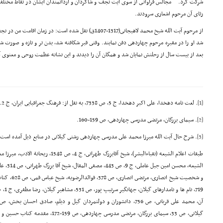
شرکت کرد.
مجالس فراوانى از سوى آیت نجف و شاگردان و ارداتمندان ایشان در نقاط مختلف
رثاى آن مرحوم اشعارى سرودند.
از مرحوم آیت الله شیخ محمد لاهیجانى(1317-1407ق) نقل شده است: د
شد او را در مقبره مرحوم چهاردهى دفن نمایند. وقتى قبر شکافته شد، بدن تر و تازه و صور
بعد از بیست سال از رحلتش نمایان شد و همگان آن را دیدند و این نشانه عظمت روحى و معنوى آ
[1]
. لغت نامه دهخدا، على اکبر دهخدا، ج 5، ص 7338، به نقل از: فرهنگ جغرافیایى ایران، ج 2.
[2]
. سیماى بزرگان، مرتضى مدرسى چهاردهى، ص 159-160.
[3]
. شرح حال آیت الله میرزا محمد على مدرسى چهاردهى رشتى گیلانى در منابع ذیل آمده است:
گیلانى، ص 33, سیماى بزرگان، مرتضى مدرسى 