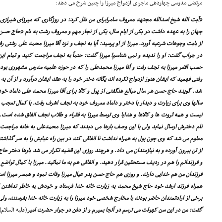
مرتضى مدرسى چهاردهى ماجراى ازدواج میرزا را چنین شرح مى دهد:
«آیت الله شیخ اسدالله مجتهد معروف سامرابراى من نقل کرد: در روزگارى که میرزاى شیراز
جهان را به عهده داشت در یکى از ایام سال، یکى از تجار مهم و معروف رشت به نام «حاج حسن 
از بابت وجوهات شرعیه آورد. میرزا از او پرسید: آیا به نجف و نزد آقا میرزا محمد على رشتى 
در جواب گفت: او را ندیده و نمى شناسم! میرزا گفت: حتماً به نجف مراجعت کنید و تمام این پو
حسب الامر میرزا به نجف رفت و آقا میرزا محمدعلى را که در حوزه علمیه مدرس مشهورى بود مل
وقتى فهمید که ایشان هنوز ازدواج نکرده اند یگانه دختر خود را به عقد ایشان درآورد و از آن ب
شد. گویند حاج حسن هر سال مبالغ هنگفتى از پول و کالا براى آقا میرزا محمد على داماد خو
سالها وى براى زیارت و دیدار با دختر و داماد معروف خود به نجف اشرف رفت. با کمال تعجب
نیست و همه ثروت ها و کالاها و هدایا وى توسط میرزا به فقراء و طلاب نجف انفاق شده است. ح
نام دخترش ارسال نماید ولى با این وصف بارها مى دیدند که میرزا محمدعلى به خانه مراجعت
معلوم مى شد که وى چون پول به همراه نداشت تا انفاقى کند در بین راه عبایش را به سر گذاش
از تن بیرون آورده و به نیازمندان مى داد. و هرچند روزى این قضیه تکرار مى شد بارها دختر ح
و فرزندانم را هم در ردیف مستحقین قرار دهید. و انفاقى هم به ما نمائید. میرزا با کمال تو
فرزندان من هم خدایى دارند. و روزى هم حاج حسن پدر عیال میرزا وفات نمود و همسر میرزا استط
همراه فرزند ارشد خود حاج شیخ محمد به زیارت خانه خدا فرستاد و خودش به خاطر نداشتن 
برخى از ارادتمندان حاضر بودند با مخارج شخصى خود میرزا را به زیارت خانه خدا بفرستند، ولى
گفت: من در این سن کهولت مى ترسم در آنجا بمیرم و از دفن در جوار حضرت امیر
(علیه السلام)