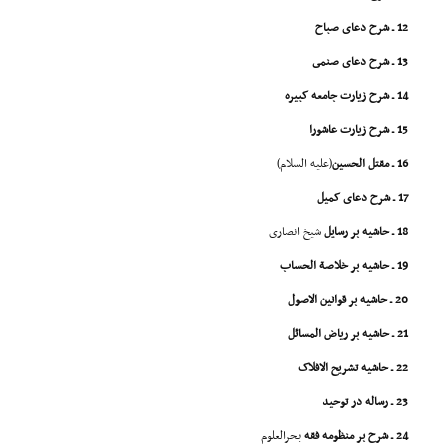
12 ـ شرح دعاى صباح
13 ـ شرح دعاى صنمى
14 ـ شرح زیارت جامعه کبیره
15 ـ شرح زیارت عاشورا
16 ـ مقتل الحسین
(علیه السلام)
17 ـ شرح دعاى کمیل
18 ـ حاشیه بر رسایل
شیخ انصارى
19 ـ حاشیه بر خلاصة الحساب
20 ـ حاشیه بر قوانین الاصول
21 ـ حاشیه بر ریاض المسائل
22 ـ حاشیه تشریح الافلاک
23 ـ رساله در توحید
24 ـ شرح بر منظومه فقه
بحرالعلوم