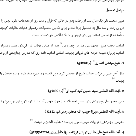
مرحوم چهاردهى در ایام اقامت در اصفهان شرح تجرید الاعتقاد جدّمادرى خود را به صورت کام
مراحل تحصیل
میرزا محمدعلى یک سال بعد از رحلت پدر در حالى که قرآن و مقدارى از مقدمات علوم دینى را 
قزوین رفت و سه سال به تحصیل پرداخت و براى تکمیل تحصیلات رهسپار عتبات عالیات گردید.
متأسفانه از اسامى اساتید وى در قزوین و کربلا اطلاعى در دست نیست.
[3]
اساتید نجف میرزا محمدعلى مدرس چهاردهى
بعد از مدتى توقف در کربلاى معلى رهسپار
اساتید پرآوازه شیعه خوشه هاى فروانى بچیند. اسامى اساتید نامدارى که مدرس چهاردهى از وجود
[4]
1 ـ شیخ مرتضى انصارى
(م:1281ق)
سال آخر عمر پر برکت جناب شیخ از محضر گرم و پر فایده وى بهره مند شود و نام خویش را
[5]
برساند.
[6]
2 ـ آیت الله العظمى سید حسین کوه کمره اى
(م: 1299ق)
میرزا محمدعلى چهاردهى در بیشتر تحصیلات از حوزه درسى آیت الله کوه کمره اى بهره برد و 
3 ـ آیت الله العظمى میرزا حبیب الله محقق رشتى (م: 1312ق)
[7]
مدرسى چهاردهى تقریرات درس اصول این استاد عظیم الشأن را نوشت.
4 ـ آیت الله شیخ على خلیلى تهرانى فرزند میرزا خلیل رازى (1226-1297ق)