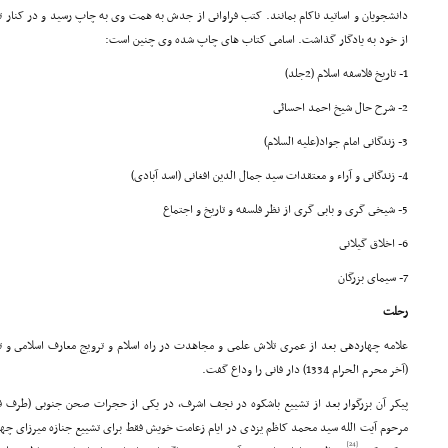
دانشجویان و اساتید ناکام بمانند. کتب فراوانى از جدش به همت وى به چاپ رسید و در کنار ت
از خود به یادگار گذاشت. اسامى کتاب هاى چاپ شده وى چنین است:
1- تاریخ فلاسفه اسلام (2جلد)
2- شرح حال شیخ احمد احسائى
3- زندگانى امام جواد(علیه السلام)
4- زندگانى و آراء و معتقدات سید جمال الدین افغانى (اسد آبادى)
5- شیخى گرى و بابى گرى از نظر فلسفه و تاریخ و اجتماع
6- اخلاق گیلانى
7- سیماى بزرگان
رحلت
(آخر محرم الحرام 1334) دار فانى را وداع گفت.
پیکر آن بزرگوار بعد از تشییع باشکوه در نجف اشرف، در یکى از حجرات صحن جنوبى (طرف ق
مرحوم آیت الله سید محمد کاظم یزدى در ایام زعامت خویش فقط براى تشییع جنازه میرزاى چه
[24]