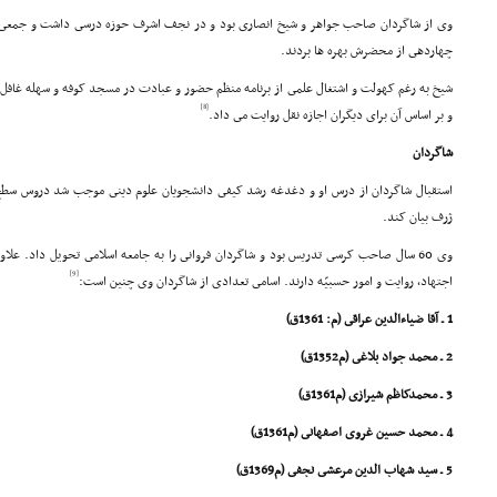
وى از شاگردان صاحب جواهر و شیخ انصارى بود و در نجف اشرف حوزه درسى داشت و جمعى از 
چهاردهى از محضرش بهره ها بردند.
شیخ به رغم کهولت و اشتغال علمى از برنامه منظم حضور و عبادت در مسجد کوفه و سهله غافل ن
[8]
و بر اساس آن براى دیگران اجازه نقل روایت مى داد.
شاگردان
استقبال شاگردان از درس او و دغدغه رشد کیفى دانشجویان علوم دینى موجب شد دروس سطح 
ژرف بیان کند.
وى 60 سال صاحب کرسى تدریس بود و شاگردان فروانى را به جامعه اسلامى تحویل داد. علاوه
[9]
اجتهاد، روایت و امور حسبیّه دارند. اسامى تعدادى از شاگردان وى چنین است:
1 ـ آقا ضیاءالدین عراقى (م: 1361ق)
2 ـ محمد جواد بلاغى (م1352ق)
3 ـ محمدکاظم شیرازى (م1361ق)
4 ـ محمد حسین غروى اصفهانى (م1361ق)
5 ـ سید شهاب الدین مرعشى نجفى (م1369ق)