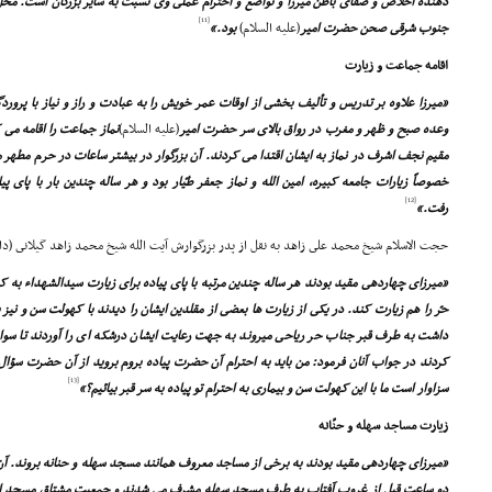
دهنده اخلاص و صفاى باطن میرزا و تواضع و احترام عملى وى نسبت به سایر بزرگان است. م
[11]
جنوب شرقى صحن حضرت امیر
(علیه السلام)
بود.»
اقامه جماعت و زیارت
«میرزا علاوه بر تدریس و تألیف بخشى از اوقات عمر خویش را به عبادت و راز و نیاز با پرو
وعده صبح و ظهر و مغرب در رواق بالاى سر حضرت امیر
(علیه السلام)
نماز جماعت را اقامه مى ک
مقیم نجف اشرف در نماز به ایشان اقتدا مى کردند. آن بزرگوار در بیشتر ساعات در حرم مطهر مش
خصوصاً زیارات جامعه کبیره، امین الله و نماز جعفر طیّار بود و هر ساله چندین بار با پاى
[12]
رفت.»
حجت الاسلام شیخ محمد على زاهد به نقل از پدر بزرگوارش آیت الله شیخ محمد زاهد گیلانى (داما
«میرزاى چهاردهى مقید بودند هر ساله چندین مرتبه با پاى پیاده براى زیارت سیدالشهداء به 
حرّ را هم زیارت کند. در یکى از زیارت ها بعضى از مقلدین ایشان را دیدند با کهولت سن و نیز ب
داشت به طرف قبر جناب حر ریاحى میروند به جهت رعایت ایشان درشکه اى را آوردند تا سوار 
کردند در جواب آنان فرمود: من باید به احترام آن حضرت پیاده بروم بروید از آن حضرت سؤا
[13]
سزاوار است ما با این کهولت سن و بیمارى به احترام تو پیاده به سر قبر بیائیم؟»
زیارت مساجد سهله و حنّانه
«میرزاى چهاردهى مقید بودند به برخى از مساجد معروف همانند مسجد سهله و حنانه بروند. آ
دو ساعت قبل از غروب آفتاب به طرف مسجد سهله مشرف مى شدند و جمعیت مشتاق مسجد از 