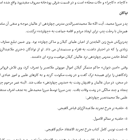
«کاچا»، «کاچرا» و «لات محله» است و در قسمت شرقى رودخانه معروف سفیدرود واقع شده ا
نیاکان
پدر میرزا محمد، آیت الله ملا محمدنصیرالدین مدرس چهاردهى از عالمان موجه و متقى آن ساما
همزمان با رحلت پدر، براى ارشاد مردم و اقامه جماعت به «چهارده» برگشت.
پدربزرگش شیخ زین العابدین از اعیان علماى گیلان و ساکن چهارده بود. وى ضمن تبلیغ معارف 
لحاظ خاندن مدرس چهاردهى نزد عالمان گیلان موقعیت ویژه اى داشتند.
وقتى «امین دیوان» حاکم ستمگر گیلان اموال موروثى ملانصیر را تصرف کرد، وى تلاش فروانى
زادگاهش را براى همیشه ترک گفت و در رشت سکونت گزید و به کارهاى علمى و امور عبادى اش
پنجاه و چند سالگى در رشت وفات یافت. بدن میرزا توسط میرزا محمدعلى به نجف اشرف منتقل 
علمى ملا محمدنصیر چهاردهى:
1- حاشیه بر شرح تجرید ملاعبدالرّزاق فیاض لاهیجى.
2- حاشیه بر معالم الاصول.
3- دست نویس کامل کتاب شرح تجرید الاعتقاد حکیم لاهیجى.