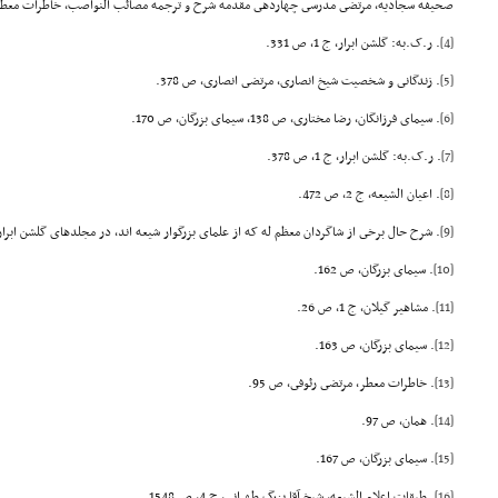
صحیفه سجادیه، مرتضى مدرسى چهاردهى مقدمه شرح و ترجمه مصائب النواصب, خاطرات معطر،
[4]
. ر.ک.به: گلشن ابرار، ج 1، ص 331.
[5]
. زندگانى و شخصیت شیخ انصارى، مرتضى انصارى، ص 378.
[6]
. سیماى فرزانگان، رضا مختارى، ص 138, سیماى بزرگان، ص 170.
[7]
. ر.ک.به: گلشن ابرار، ج 1، ص 378.
[8]
. اعیان الشیعه، ج 2، ص 472.
[9]
. شرح حال برخى از شاگردان معظم له که از علماى بزرگوار شیعه اند، در مجلدهاى گلشن ابرا
[10]
. سیماى بزرگان، ص 162.
[11]
. مشاهیر گیلان، ج 1، ص 26.
[12]
. سیماى بزرگان، ص 163.
[13]
. خاطرات معطر، مرتضى رئوفى، ص 95.
[14]
. همان، ص 97.
[15]
. سیماى بزرگان، ص 167.
[16]
. طبقات اعلام الشیعه، شیخ آقا بزرگ طهرانى، ج 4، ص 1548.