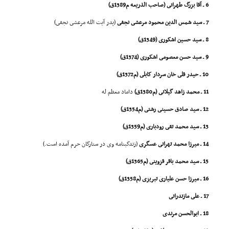
6 ـ آقا بزرگ طهرانى (صاحب الذریعه م1389ق)
7 ـ سید شمس الدین محمود مرعشى نجفى
(پدر آیت الله مرعشى نجفى)
8 ـ سید حسین اشکورى (1349ق)
9 ـ سید حسن معصومى اشکورى (1374ق)
10 ـ حیدر قلى خان سردار کابلى (م1372ق)
11 ـ محمد زاهد گیلانى (م1380ق)
داماد معظم له
12 ـ سید صادق حسینى رشتى (م1354ق)
13 ـ سید محمد تقى رودبارى (م1359ق)
14 ـ میرزا محمد تهرانى عسگرى
(زندگینامه وى در ستارگان حرم آمده است.)
15 ـ سید محمد باقر قزوینى (م1365ق)
16 ـ میرزا حسن علیارى تبریزى (م1358ق)
17 ـ على مازندران
ى
18 ـ ابوالحسن مرندى