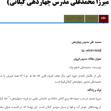
میرزا محمدعلى مدرس چهاردهى گیلانى)
خانه
جزئیات
نظرات کاربران
محمد على مدرس چهاردهى
(1252-1334هـ. ق)
عنوان مقاله: مدرس فروتن
نویسنده: محمدتقى ادهم نژاد
یکى از عالمان نامدار حوزه کهن سال نجف اشرف (قرن 
محمدعلى مدرس چهاردهى گیلانى(ره) است.
تولد و زادگاه
[1]
میرزا محمد در شب جمعه 26 ربیع الثانى 1252 در خاندانى علمى در قریه «چهاردهى»
-15 کیلومترى آستانه اشرفیه- دیده به جهان گشود.
از روستاهاى خوش آب و هوا و بسیار سرسبز گیلان است. این روستا که در قسمت شرقى سفید 