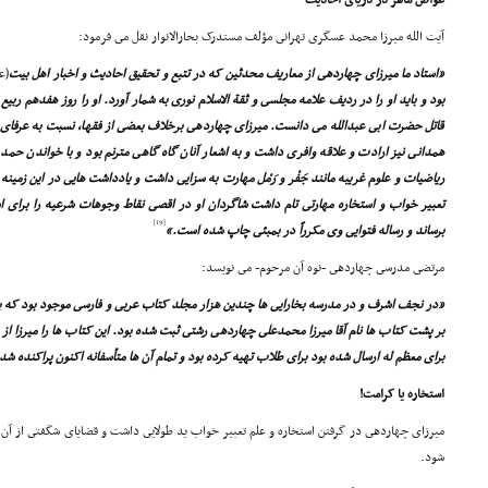
غواص ماهر در دریاى احادیث
آیت الله میرزا محمد عسگرى تهرانى مؤلف مستدرک بحارالانوار نقل مى فرمود:
«استاد ما میرزاى چهاردهى از معاریف محدثین که در تتبع و تحقیق احادیث و اخبار اهل بیت
(ع
بود و باید او را در ردیف علامه مجلسى و ثقة الاسلام نورى به شمار آورد. او را روز هفدهم ر
قاتل حضرت ابى عبدالله مى دانست. میرزاى چهاردهى برخلاف بعضى از فقها، نسبت به عرفاى بز
همدانى نیز ارادت و علاقه وافرى داشت و به اشعار آنان گاه گاهى مترنم بود و با خواندن حم
ریاضیات و علوم غریبه مانند جَفْر و رَمْل مهارت به سزایى داشت و یادداشت هایى در این زمینه
تعبیر خواب و استخاره مهارتى تام داشت شاگردان او در اقصى نقاط وجوهات شرعیه را براى اس
[19]
برساند و رساله فتوایى وى مکرراً در بمبئى چاپ شده است.»
مرتضى مدرسى چهاردهى -نوه آن مرحوم- مى نویسد:
«در نجف اشرف و در مدرسه بخارایى ها چندین هزار مجلد کتاب عربى و فارسى موجود بود که بی
بر پشت کتاب ها نام آقا میرزا محمدعلى چهاردهى رشتى ثبت شده بود. این کتاب ها را میرزا از 
براى معظم له ارسال شده بود براى طلاب تهیه کرده بود و تمام آن ها متأسفانه اکنون پراکنده ش
استخاره یا کرامت!
میرزاى چهاردهى در گرفتن استخاره و علم تعبیر خواب ید طولایى داشت و قضایاى شگفتى از آن 
شود.