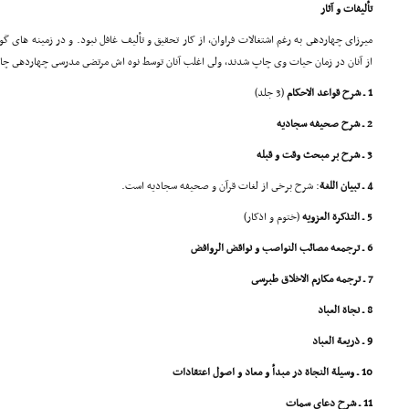
تألیفات و آثار
میرزاى چهاردهى به رغم اشتغالات فراوان، از کار تحقیق و تألیف غافل نبود. و در زمینه هاى گو
از آنان در زمان حیات وى چاپ شدند، ولى اغلب آنان توسط نوه اش مرتضى مدرسى چهاردهى چا
1 ـ شرح قواعد الاحکام
(3 جلد)
2 ـ شرح صحیفه سجادیه
3 ـ شرح بر مبحث وقت و قبله
4 ـ تبیان اللغة
: شرح برخى از لغات قرآن و صحیفه سجادیه است.
5 ـ التذکرة العزویه
(ختوم و اذکار)
6 ـ ترجمعه مصائب النواصب و نواقض الروافض
7 ـ ترجمه مکارم الاخلاق طبرسى
8 ـ نجاة العباد
9 ـ ذریعة العباد
10 ـ وسیلة النجاة در مبدأ و معاد و اصول اعتقادات
11 ـ شرح دعاى سمات