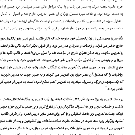
حوزه علمیه نجف اشرف به شمار مى رفت و با اینکه مراحل عالى علم و معرفت را نزد جمعى از اع
به دست آورده بود، برخلاف سیره معمول بزرگان آن عصر -تدریس خارج فقه و اصول- با کمال
متداول حوزه در فقه، اصول، کلام و ریاضیات پرداخت و توانست شاگردان ارزشمندى تحویل دهد. 
مناسب در سرلوحه برنامه علماى حوزه علمیه قم نیز قرار بگیرد. مرتضى مدرسى چهاردهى در این ب
«آقا میرزا محمدعلى در زمان تحصیل خود متوجه شد که اکثر طلاب علوم دینى بدون تکمیل درو
خارج حاضر مى شوند و زحمات و عمرشان هدر مى رود و از طرفى دیگر اساتید عالى مقام نجف
را تدریس نمایند. و به همان عنوان خارج در مباحث فقه و اصول مى پرداختند و غالب طلبه ها ا
میرزاى چهاردهى بعد از تکمیل مراتب علمى نذر شرعى نمودند که تدریس خود را منحصر به ک
خارج نکنند. وى بر همین اساس تا آخرین ساعات زندگانى خود، وفاى به نذر شرعى خود نمود
ریاضیات را که متداول آن عصر حوزه بود تدریس مى کردند و به همین جهت به مدرس شهرت ی
که یک مجتهدى بزرگ و معروف مبادرت به تدریس کتب سطح نموده است به درس او هجوم آورد
[10]
طلاب بود.»
بر مسند تدریس«میرزا محمد على اکثر ساعات شبانه روز را به تدریس و مطالعه اشتغال داشت. 
داشت و جلسات درس وى به اعتراف شاگردان وى از شلوغ ترین و پر جمعیت ترین حوزه درسى
اینکه جلسات تدریس وى باعث تعطیلى و یا کم رونق شدن سایر دروس نشود و از طرفى طلاب 
اساتید بزرگوار بهره مند شوند در ساعات خلوت همانند ساعات بین الطلوعین و بعد از اقامه نما
تدریس مى فرمودند و به همین دلیل طلاب و فضلاء حوزه نجف موفق مى شدند از محضر علمى و