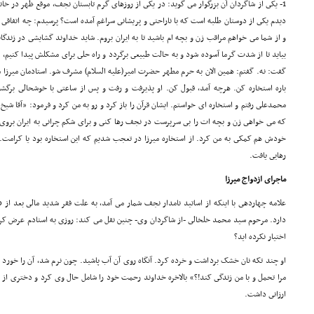
1- یکى از شاگردان آن بزرگوار مى گوید: در یکى از روزهاى گرم تابستان نجف، موقع ظهر در خانه
دیدم یکى از دوستان طلبه است که با ناراحتى و پریشانى سراغم آمده است؟ پرسیدم: چه اتفاقى
و از شما مى خواهم مراقب زن و بچه ام باشید تا به ایران بروم. شاید خداوند گشایشى در زندگا
بیاید تا از شدت گرما آسوده شود و به حالت طبیعى برگردد و راه حلى براى مشکلش پیدا کنیم، 
گفت: نه. گفتم: همین الان به حرم مطهر حضرت امیر(علیه السلام) مشرف شو. استادمان میرزا
باره استخاره کن. هرچه آمد، قبول کن. او پذیرفت و رفت و پس از ساعتى با خوشحالى برگش
محمدعلى رفتم و استخاره اى خواستم. ایشان قرآن را باز کرد و رو به من کرد و فرمود: «آقا ش
که مى خواهى زن و بچه ات را بى سرپرست در نجف رها کنى و براى شکم چرانى به ایران برو
خودش هم کمکى به من کرد. از استخاره میرزا در تعجب شدیم که این استخاره بود یا کرامت. 
رهایى یافت.
ماجراى ازدواج میرزا
دارد. مرحوم سید محمد خلخالى -از شاگردان وى- چنین نقل مى کند: روزى به استادم عرض ک
اختیار نکرده اید؟
او چند تکه نان خشک برداشت و خرده کرد. آنگاه روى آن آب پاشید. چون نرم شد، آن را خورد و
مرا تحمل و با من زندگى کند!؟» بالاخره خداوند رحمت خود را شامل حال وى کرد و دخترى از ب
ارزانى داشت.