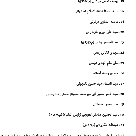
19 ـ یوسف نجفى جیلانى (م1368ق)
20 ـ سید عبدالله ثقة الاسلام اصفهانى
21 ـ محمد انصارى دزفولى
22 ـ سید على نورى مازندرانى
23 ـ عبدالحسین رشتى (م1373ق)
24 ـ مهدى لاکانى رشتى
25 ـ على علم الهدى فومنى
26 ـ حسین وحید آستانه
27 ـ سید العلماء سید حسین لکنهوئى
28 ـ سید ناصر حسین ابن میرحامد حسین
از علماى هندوستان
29 ـ سید محمد خلخالى
30 ـ عبدالحسین صادقى لاهیجى (رئیس العلماء) (م1370ق)
31 ـ عبدالله لنگرودى (م1371ق)
تواضع و فروتنى علامه چهاردهى مجتهدى والامقام و استادى نامدار در معقول و منقول و از چه