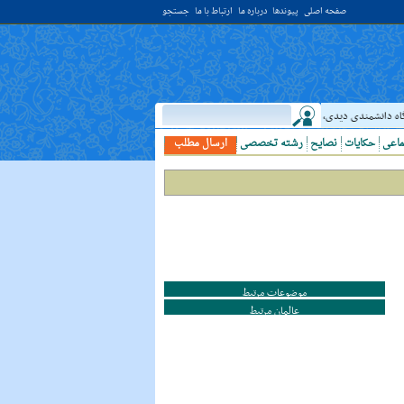
صفحه اصلی
پیوندها
درباره ما
ارتباط با ما
جستجو
اه دانشمندى ديدى، به او خدمت کن. ( غررالحکم ح ۴۰۴۴ )
حدیث:
امام علي (عليه السلام)
ماعی
حکایات
نصایح
رشته تخصصی
ارسال مطلب
موضوعات مرتبط
عالمان مرتبط