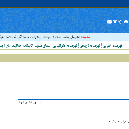
حدیث:
امام علي عليه السلام فرمودند : إذا رَأيتَ عالِما فَکُن لَهُ خادِما ؛ هرگ
فهرست الفبایی
فهرست تاریخی
فهرست جغرافیایی
علمای شهید
تالیفات
فعالیت های اجت
13 مهر 1394, 14:54
و عرفان مى گوید: