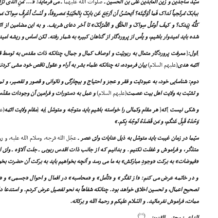
سیّد ساجدین و زین العابدین على بن الحسین ـ
صلوات الله علیهما
ـ مى فرماید: «... مَنِ الّذی نَزَلَ ب
ببابکَ مُرتَجیاً نَداک فَما أوْلَیْتَه؟ اَیَحسُنُ اَن اَرْجَعَ عَن بابِکَ بِالخَیْبَةِ مَصروفاً، و لَسْتُ أعْرِفُ سِوا
کلُّهُ بِیَدک؟ و کیفَ أومّلُ سِواکَ و الخَلْقُ و الأمرُلَکَ» تا آخر دعاى شریف. و به این مضامین از ائ
شده باید امیدوار باشیم، و یأس از پروردگار از گناهان کبیره به شمار رفته. لکن اساس و ریشه ام
]
اول:
[
معرفت پروردگار متعال به ربوبیّت و اوصاف کمال و جمال، چنانکه ذات مقدس به توسط قر
ائمّه هدى
(علیهم السلام)
بیان فرموده، نه چنانکه علماء بشر به آراء و عقول ناقص خود مشى کردن
دوم: شناسایى خود، به عبودیّت و فقر و عجز و احتیاج و بیچارگى و ناتوانى و قصور و تقصیر، و ت
و تشبّت به ولایت اهل بیت عصمت
(علیهم السلام)
و عمل به دستورات و فرامین آن وجودات مقدّ
و شکى نیست
]
که
[
هر مقام وکمالى را خواسته باشیم باید متوجّه و متوسّل
]
به
[
مقام ولایت ائمّه
(عل
وَحّدَهُ قَبِلَ عَنکُم، و مَن قَصَدَهُ تَوجّهَ بِکم.»
سیّما در زمان غیبت باید متوسّل به ذیل عنایات ولىّ عصر ـ
عجّل الله فرجه، وسلام الله علیه، و ر
متذکّر، و فراموش و غفلت نکنیم. و بدانیم که از جانب ذات اقدس ربوبى ـ جلت آلاؤه ـ ولىّ
«فیوضات» به برکت «وجودِ مبارکش» به ما مى رسد و آنچه بخواهیم باید به برکت آن حضرت بخو
و در خاتمه عرض مى کنم: «از تفکّر» و «تأمل» و «محاسبه» در افعال و احوال «جسمى» و «رو
تصحیح اعمال، و تحسین اخلاق خواهد بود. چنانکه شفاهاً به نحو تفصیل عرض کردم. و استدعا دار
ممات، فراموش نفرمائید. و السّلام علیکم و رحمة الله و برکاته.
[11]
)
(