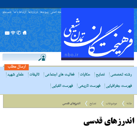
صفحه اصلی
پیوندها
درباره ما
ارتباط با ما
جستجو
ارسال مطلب
رشته تخصصی
نصایح
حکایات
فعالیت های اجتماعی
تالیفات
علمای شهید
فهرست جغرافیایی
فهرست تاریخی
فهرست الفبایی
خانه
موضوعات
نصایح
اندرزهاى قدسى
اندرزهاى قدسى