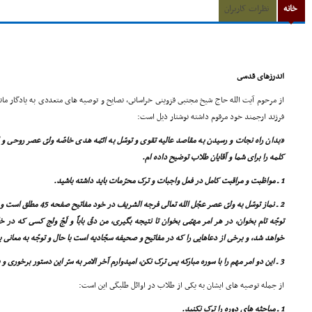
خانه
نظرات کاربران
اندرزهاى قدسى
از مرحوم آیت الله حاج شیخ مجتبى قزوینى خراسانى، نصایح و توصیه هاى متعددى به یادگار م
فرزند ارجمند خود مرقوم داشته نوشتار ذیل است:
«بدان راه نجات و رسیدن به مقاصد عالیه تقوى و توسّل به ائمّه هدى خاصّه ولىّ عصر روحى و ارو
کلمه را براى شما و آقایان طلاب توضیح داده ام.
1 ـ مواظبت و مراقبت کامل در فعل واجبات و ترک محرّمات باید داشته باشید.
2 ـ نماز توسّل به ولىّ عصر عج
توجّه تام بخوان، در هر امر مهمّى بخوان تا نتیجه بگیرى، من دقّ باباً و لَجّ ولج کسى که د
خواهد شد، و برخى از دعاهایى را که در مفاتیح و صحیفه سجّادیه است با حال و توجّه به معانى 
3 ـ این دو امر مهم را با سوره مبارکه یس ترک نکن، امیدوارم آخر الامر به سرّ این دستور برخورى و بفهمى...»
از جمله توصیه هاى ایشان به یکى از طلاب در اوائل طلبگى این است:
1 ـ مباحثه هاى دوره را ترک نکنید.