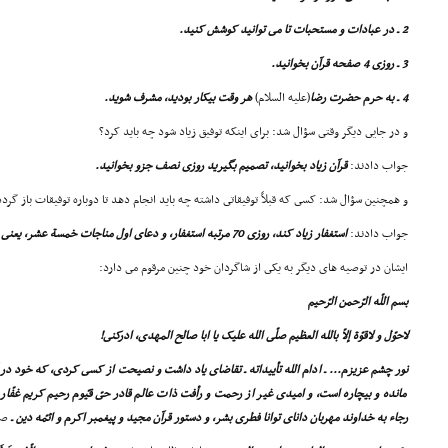
2 ـ در عبادات و مستحبات تا مى توانید کوشش کنید.
3 ـ روزى 4 صفحه قرآن بخوانید.
4 ـ به حرم حضرت رضا
(علیه السلام)
هر وقت بیکار بودید، مشرف شوید.
و در جایى دیگر وقتى سؤال شد: براى اینکه توفیق زیاد شود چه باید کرد؟
جواب دادند:
قرآن زیاد بخوانید، تصمیم بگیرید روزى نصف جزو بخوانید.
و همچنین سؤال شد: کسى که قبلاً توفیقاتى داشته چه باید انجام دهد تا دوباره توفیقات باز گردد
جواب دادند:
استغفار زیاد کند، روزى 70 مرتبه استغفار، و دعاى اول مناجات خمسة عشر، یعنى مناجاة التائبین را بخواند.
ایشان در توصیه هاى دیگر به یکى از شاگردان خود چنین مرقوم مى دارد:
بسم اللّه الرّحمن الرّحیم
لاحوّل و لاقوّة إلاّ بالله العظیم صلّى الله علیک یا ابا صالح المهدى، ادرکنى!
نور چشم عزیزم... ـ ادام الله تأییداته ـ تقاضاى یاد داشت و نصیحت از کسى کردى، که خود در
مانده و بیچاره است، و امیدى غیر از رحمت و رأفت ذات عالم قادر حىّ قیّوم رحیم کریم غفّار ند
رجاء به خداوند مهربان داناى توانا فطرى بشر، و دستور قرآن مجید و پیغمبر اکرم و ائمّه دین ـ
صل