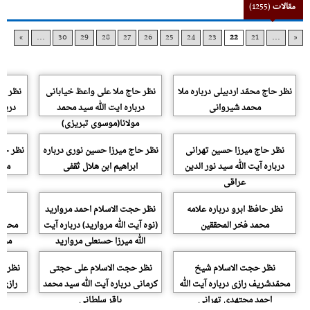
مقالات
(1255)
»
...
30
29
28
27
26
25
24
23
22
21
...
«
نظر حاج محمّد اردبیلى درباره ملا
نظر حاج ملا على واعظ خیابانى
نظر حا
محمد شیروانی
درباره ایت الله سید محمد
دربار
مولانا(موسوی تبریزی)
نظر حاج میرزا حسین تهرانى
نظر حاج میرزا حسین نورى درباره
نظر حاج
درباره آیت الله سید نور الدین
ابراهیم ابن هلال ثقفی
ملا
عراقی
نظر حافظ ابرو درباره علامه
نظر حجت الاسلام احمد مروارید
نظ
محمد فخر المحققین
(نوه آیت الله مروارید) درباره آیت
محمده
الله میرزا حسنعلی مروارید
محم
نظر حجت الاسلام شیخ
نظر حجت الاسلام على حجتى
نظر ح
محمّدشریف رازى درباره آیت الله
کرمانى درباره آیت الله سید محمد
رازى د
احمد مجتهدی تهرانی
باقر سلطانی