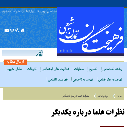
صفحه اصلی
پیوندها
درباره ما
ارتباط با ما
جستجو
ارسال مطلب
رشته تخصصی
نصایح
حکایات
فعالیت های اجتماعی
تالیفات
علمای شهید
فهرست جغرافیایی
فهرست تاریخی
فهرست الفبایی
خانه
موضوعات
نظرات علما درباره یکدیگر
نظرات علما درباره یکدیگر