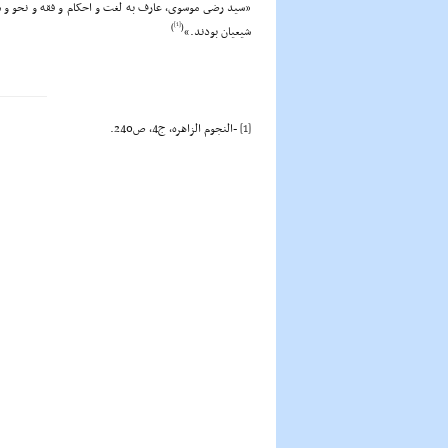
«سید رضى موسوى، عارف به لغت و احکام و فقه و نحو و شا
[1]
)
(
شیعیان بودند.»
[1]
-النجوم الزاهره، ج4، ص240.