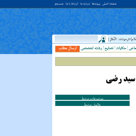
صفحه اصلی
پیوندها
درباره ما
ارتباط با ما
جستجو
) فرمودند: النَّظرُ إلي العَالِم أحبُّ إلَي الله مِن اعتکافِ سَنَهٍ فِي البَيت الحَرام؛ نگاه کردن 
ماعی
حکایات
نصایح
رشته تخصصی
ارسال مطلب
 سید رضی
موضوعات مرتبط
عالمان مرتبط