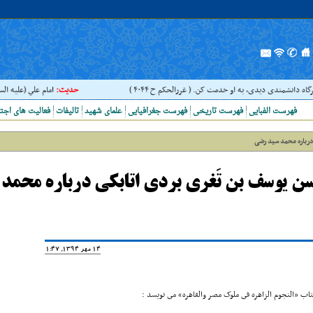
گاه دانشمندى ديدى، به او خدمت کن. ( غررالحکم ح ۴۰۴۴ )
حدیث:
امام علي (عليه السلام
فهرست الفبایی
فهرست تاریخی
فهرست جغرافیایی
علمای شهید
تالیفات
فعالیت های اجت
 درباره محمد سید رضی
سن یوسف بن تَغرى بردى اتابکى درباره محمد
14 مهر 1394, 11:47
اب «النجوم الزاهره فى ملوک مصر والقاهره» مى نویسد :