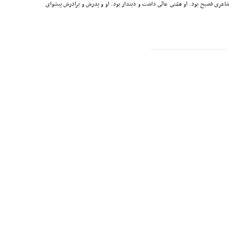
عرى فصیح بود. او همّتى عالى داشت و دیندار بود. او و پدرش و برادرش پیشواى