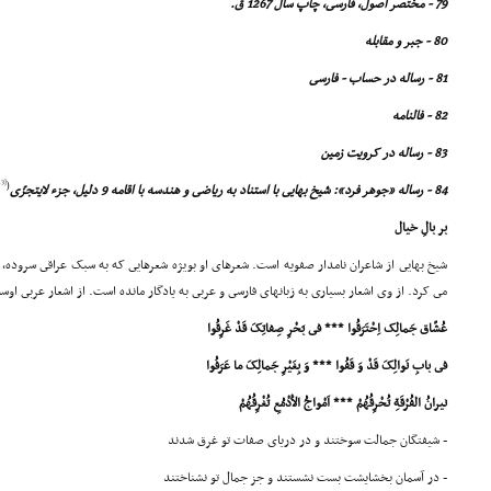
79 - مختصر اصول، فارسى، چاپ سال 1267 ق.
80 - جبر و مقابله
81 - رساله در حساب - فارسى
82 - فالنامه
83 - رساله در کرویت زمین
[13]
(
84 - رساله «جوهر فرد»: شیخ بهایى با استناد به ریاضى و هندسه با اقامه 9 دلیل، جزء لایتجزّى
بر بالِ خیال
شیخ بهایى از شاعران نامدار صفویه است. شعرهاى او بویژه شعرهایى که به سبک عراقى سروده، 
مى کرد. از وى اشعار بسیارى به زبانهاى فارسى و عربى به یادگار مانده است. از اشعار عربى او
عُشّاق جَمالِک اِحْتَرَقُوا *** فى بَحْرِ صِفاتِکَ قَدْ غَرِقُوا
فى بابِ نَوالِکَ قَدْ وَ قَفُوا *** وَ بِغَیْرِ جَمالِکَ ما عَرَفُوا
نیرانُ الفُرْقَةِ تُحْرِقُهُمْ *** اَمْواجُ الاَْدْمُعِ تُغْرِقُهُمْ
- شیفتگان جمالت سوختند و در دریاى صفات تو غرق شدند
- در آسمان بخشایشت بست نشستند و جز جمال تو نشناختند