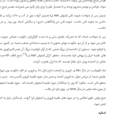
همسر شیخ بهاءالدین زنى پارسا، دانشمند، حدیث شناس، فقیه، محقق و مدرس بوده است. در آن ر
سواد خواندن و نوشتن محروم بودند و یا تحصیل علم را براى زنان لازم نمى شمردند، همسر شیخ بها
پدرش پس از شهادت شهید ثانى (متوفى 966 ق) تصمیم گرفت مِهر از آب و خاک برکند و عازم مهدِ تازه شیعه، ایران شود.
خاصى به شهید ثانى داشت. شهید ثانى نیز زادگاهش «جبع» و سالیانى استاد وى بود. و در مس
داشت.
پس از شهادت استاد که به تحریک علماى سنّى و به دست کارگزاران حکومت عثمانى صورت گ
ناامن مى نمود و از آن سو حکومت نوپاى صفوى با به رسمیت شناختن مذهب شیعه در کشور، بستر
را فراهم نمود. بسیارى از دانشمندان بزرگ شیعى که از آزار ابرقدرت بزرگ آن عصر (امپراتورى عثم
[4]
)
(
هاى علمیه ایران را رونقى تازه بخشیدند. محقق کرکى (متوفى 940 ق.)
عاملى از اندیشه وران جبل عامل هستند که به ایران هجرت کردند.
شاه طهماسب در سال 962 ق. قزوین را پایتخت ایران قرار داد و قزوین در ایّام حکو
علماى شیعه از سراسر جهان به قزوین آمدند و بدین سان حوزه علمیه قزوین تأسیس شد. چنین به
محقق ثانى است. بعلاوه که وى را بنیانگذار حوزه علمیه اصفهان نامیده اند. حوزه علمیه اصفه
از سوى شاه عباس در سال 1006 ق. رونق تازه اى یافت.
شیخ بهایى علوم اسلامى را در حوزه هاى علمیه قزوین و اصفهان فرا گرفت. او سالیان دراز به
فیض نمود.
اسـاتید