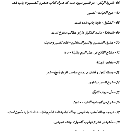
66 -العروة الوثقى - در تفسیر سوره حمد که همراه کتاب «مشرق الشمسین» چاپ شد.
67 - عین الحیات - تفسیر
68 - کشکول - بارها چاپ شده است.
69 -المخلاة - مانند کشکول داراى مطالب
متنوع است.
70 - مشرق الشمسین واکسیرالسعادتین - فقه، تفسیر وحدیث
71 - مفتاح الفلاح فى عمل الیوم واللیلة - دعا
72 - ملخص الهیئة
73 - وسیلة الفوز و الامان فى مدح صاحب الزمان(عج) - شعر
74 - شرح تفسیر بیضاوى
75 - حلّ حروف القرآن
76 - شرح من لایحضره الفقیه - حدیث
77 - ترجمه رساله امامیه به فارسى. رساله امامیه نامه امام رضا
(علیه السلام)
به مأمون است.
78 - حاشیه بر «شرح تهذیب الاصول» نوشته عمیدى.