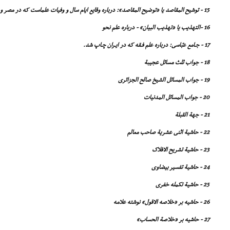
15 - توشیح المقاصد یا «توضیح المقاصد»: درباره وقایع ایام سال و وفیات علماست که در مصر و ایران چاپ شد.
16 -التهذیب یا «تهذیب البیان» - درباره علم نحو
17 - جـامع عبّاسى: درباره علم فـقه که در ایـران چـاپ شد.
18 - جواب ثلث مسائل عجیبة
19 - جواب المسائل الشیخ صالح الجزائرى
20 - جواب المسائل المدنیات
21 - جهة القبلة
22 - حاشیة اثنى عشریة صاحب معالم
23 - حاشیة تشریح الافلاک
24 - حاشیة تفسیر بیضاوى
25 - حاشیة تکمله خفرى
26 - حاشیه بر «خلاصه الاقول» نوشته علامه
27 - حاشیه بر «خلاصة الحساب»