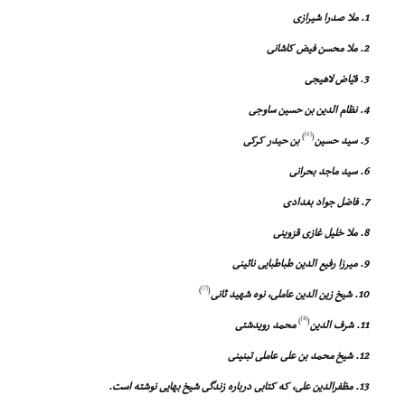
1. ملا صدرا شیرازى
2. ملا محسن فیض کاشانى
3. فیّاض لاهیجى
4. نظام الدین بن حسین ساوجى
[6]
)
(
5. سید حسین
بن حیدر کرکى
6. سید ماجد بحرانى
7. فاضل جواد بغدادى
8. ملا خلیل غازى قزوینى
9. میرزا رفیع الدین طباطبایى نائینى
[7]
)
(
10. شیخ زین الدین عاملى، نوه شهید ثانى
[8]
)
(
11. شرف الدین
محمد رویدشتى
12. شیخ محمد بن على عاملى تبنینى
13. مظفرالدین على، که کتابى درباره زندگى شیخ بهایى نوشته است.