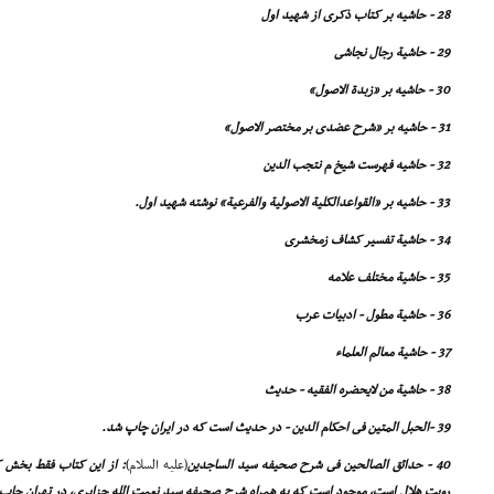
28 - حاشیه بر کتاب ذکرى از شهید اول
29 - حاشیة رجال نجاشى
30 - حاشیه بر «زبدة الاصول»
31 - حاشیه بر «شرح عضدى بر مختصر الاصول»
32 - حاشیه فهرست شیخ م نتجب الدین
33 - حاشیه بر «القواعدالکلیة الاصولیة والفرعیة» نوشته شهید اول.
34 - حاشیة تفسیر کشاف زمخشرى
35 - حاشیة مختلف علامه
36 - حاشیة مطول - ادبیات عرب
37 - حاشیة معالم العلماء
38 - حاشیة من لایحضره الفقیه - حدیث
39 -الحبل المتین فى احکام الدین - در حدیث است که در ایران چاپ شد.
40 - حدائق الصالحین فى شرح صحیفه سید الساجدین
(علیه السلام)
: از این کتاب فقط بخش ک
رویت هلال است، موجود است که به همراه شرح صحیفه سید نعمت الله جزایرى، در تهران چاپ