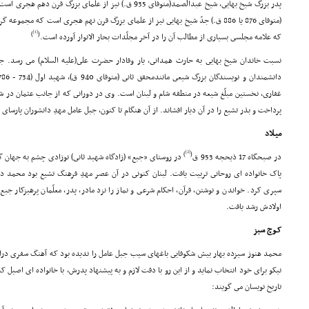
پدر بزرگ شیخ بهایى، شیخ عبدالصمد(متوفاى 935 ق.) نیز از علماى
(متوفاى 876 یا 886 ق.) جدّ شیخ بهایى نیز از علماى بزرگ قرن نهم هجرى است که مجمو
[1]
)
(
که علامه مجلسى بسیارى از مطالب آن را در آخر مجلّدات بحار الانوار آورده است.
نسبت خاندان شیخ بهایى به حارث همدانى، یار وفادار حضرت على(علیه السلام) مى رسد. جبل
غفارى، نخستین مبلّغ شیعه در منطقه شام و لبنان است. وى در دورانى که از جانب عثمان در شام
پرداخت و بذر تشیع را در آن دیار افشاند. از آن هنگام تا کنون، جبل عامل مهدِ دانشوران پارسا
میـلاد
[2]
)
(
در صبحگاه 17 ذیحجه 953 ق
در روستاى «جبع» (زادگاه شهید ثانى) نوزادى چشم به جهان گ
پاک خانواده اى روحانى تربیت یافت. لبنان کنونى در آن عصر مهدِ فرهنگ تشیع بود محمد دو
سپرى کرد. خواندن و نوشتن، قرآن، احکام شرعى و نماز را نزد مادر، پدر، معلّمان پرهیزکار جبع 
اولادش رشد یافت.
کـوچ سبز
محمد هنوز سیزده بهار بیش شکوفایى باغهاى سیب جبل عامل را ندیده بود که آهنگ سفرى درا
نیکو براى خود انتخاب نماید و از این رو با دقت لازم و به پیشنهاد پدرش، با خانواده اى اصیل که
تاریخ نویسان مى گویند: