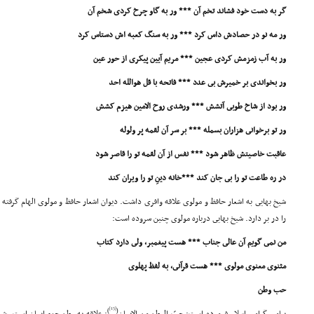
گر به دست خود فشاند تخم آن *** ور به گاو چرخ کردى شخم آن
ور مه نو در حصادش داس کرد *** ور به سنگ کعبه اش دستاس کرد
ور به آب زمزمش کردى عجین *** مریم آیین پیکرى از حور عین
ور بخواندى بر خمیرش بى عدد *** فاتحه با قل هوالله احد
ور بود از شاخ طوبى آتشش *** ورشدى روح الامین هیزم کشش
ور تو برخوانى هزاران بسمله *** بر سر آن لقمه پر ولوله
عاقبت خاصیتش ظاهر شود *** نفس از آن لقمه تو را قاصر شود
در ره طاعت تو را بى جان کند ***خانه دینِ تو را ویران کند
شیخ بهایى به اشعار حافظ و مولوى علاقه وافرى داشت. دیوان اشعار حافظ و مولوى الهام گرفته 
را در بر دارد. شیخ بهایى درباره مولوى چنین سروده است:
من نمى گویم آن عالى جناب *** هست پیغمبر، ولى دارد کتاب
مثنوى معنوى مولوى *** هست قرآنى، به لفظ پهلوى
حب وطن
[15]
)
(