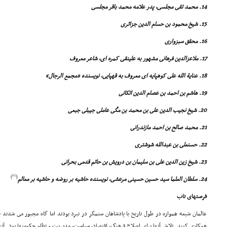
14. محمد تقى مجلسى، پدر علامه محمد باقر مجلسى
15
. شیخ محمود بن حسام الدین جزائرى
16. محقق سبزوارى
17. ملاعزالدین فرهانى مشهور به علینقى کمره اى، شاعر معروف
18. عنایة الله على کوهپایه اى معروف به قهپایى، نویسنده «مجمع الرجال»
19. هاشم بن احمد بن عصام الدین اتکانى
20. شیخ نجیب الدین على بن محمد بن مکّى عاملى جیبلى جبعى
21. محمد صالح بن احمد مازندرانى
22. حسنعلى بن عبدالله شوشترى
23. شیخ زین الدین على بن سلیمان بن درویش بن حاتم قدمى بحرانى
[9]
)
(
24. سلطان العلما سید حسین حسینى مرعشى، نویسنده حاشیه بر روضه و حاشیه بر معالم
فرصتهاى ناب
عالمان شیعه همواره در طول تاریخ با پادشاهان ستمگر در نبرد بودند اما گاه مجبور مى شدند ب
همکارى کنند. تلاش آنها براى اصلاح فرهنگ، اقتصاد، سیاست، مدیریت و نظام حکومتها بود. آنها