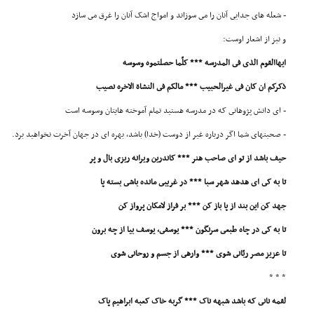
- شعله هاى جدایى آنان را مى سوزاند و امواج اشک آنان را غرق مى سازد
و نیز از اشعار اوست:
ایهاالقوم الذى فى المدرسه *** کلّما حصلتموه وسوسه
ذکرکم ان کان فى غیرالحبیب *** مالکم فى النشاة الاخره نصیب
- اى دانش پژوهانى که در مدرسه هستید تمام آموخته هایتان وسوسه است
- صحبتهاى شما اگر درباره غیر از دوست (خدا) باشد، بهره اى در جهان آخرت نخواهید برد.
حیف باشد از تو اى صاحب هنر *** کاندرین ویرانه ریزى بال و پر
تا به کى اى هدهد شهر سبا *** در غریبى مانده باشى بسته پا
جهد کن این بند از پا باز کن *** بر فراز لامکان پرواز کن
تا به کى در چاه طبعى سرنگون *** یوسفى، یوسف بیا از چه برون
تا عزیز مصر ربّانى شوى *** وارهى از جسم و روحانى شوى
* * *
لقمه نانى که باشد شبهه ناک *** گربه خاک کعبه ابراهیم پاک