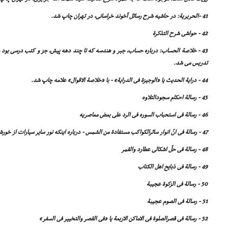
41 -الحریریة: در حاشیه شرح رسائل آخوند خراسانى، در تهران چاپ شد.
42 - حواشى شرح التذکرة
43 - خلاصة الحساب: درباره حساب، جبر و هندسه که تا چند دهه پیش، جز و کتب درسى بود 
تدریس مى شد.
44 - درایة الحدیث یا «الوجیزة فى الدرایة» - با «خلاصة الاقوال» علامه چاپ شد.
45 - رسالة احکام سجودالتلاوه
46 - رسالة فى استحباب السوره فى الرد على بعض معاصریه
47 - رسالة فى انّ انوار سائرالکواکب مستفادة من الشمس - درباره اینکه نور سایر سیارات از خورشید گرفته شده است.
48 - رسالة فى حلّ اشکالى عطارد والقمر
49 - رسالة فى ذبایح اهل الکتاب
50 - رسالة فى الزکوة عجیبة
51 - رسالة فى الصوم عجیبة
52 - رسالة فى قصرالصلوة فى الاماکن الاربعة یا «فى القصر والتخییر فى السفر»