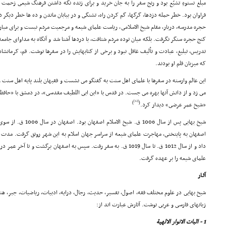
مبلّغ نستوهِ تشیّع بود و رنج سفر را به جان خرید و براى زنده نگه داشتن فرهنگ شیعى زحم
فراوان بود. خطر حمله دزدها، گرگها، گم کردن راه، تشنگى و در بیابان ماندن و ده ها خطر دیگر در ب
حجره مدرسه، دربار، مقام شیخ الاسلامى، ریاست علماى شیعه و مرجعیت مردم نبست و براى مبارز
کنج حجره سنگر نگرفت. بلکه میان توده مردم شتافت، با دردها آشنا شد و آنگاه به مداواى جام
تدریس، تبلیغ، عبادت و تألیف غافل نبود و برخى از کتابهایش را در سفرها نوشت. قم، کرمانش
که میزبان قلم او بودند.
این عالم وارسته در سفرها با علماى اهل سنت به گفتگو مى نشست و فقیهان بلند پایه اهل سنت 
مى زد و از دانش آنها بهره مى جست. در قدس با «ابن ابى اللطیف مقدسى»، در دمشق با «حافظ 
[12]
)
(
«شیخ عمر عرضى» دیدار کرد.
شیخ بهایى پس از سال 1006
اصفهان به پایتختى، مهاجرت علماى شیعه از سراسر جهان اسلام به این شهر رونق گرفت. مدت زم
داد و از سال 1012 ق. تا سال 1019 ق. به سفر رفت. سپس به اصفهان برگشت و ت
علماى شیعه را بر عهده گرفت.
آثـار
شیخ بهایى در علوم مختلف فقه، اصول، تفسیر، حدیث، رجال، درایه، ادبیات، ریاضیات، جبر، هندس
زبانهاى فارسى و عربى نوشت. آثارش عبارت اند از:
1 - اثبات الانوار الالهیة