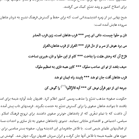
براى اصلاح کشور و رشد تشیّع کمک مى گرفتند.
شیخ بهایى نیز از زمره اندیشمندانى است که براى حفظ و گسترش فرهنگ تشیع به دربار شاهان ر
سروده هایش آمده است:
نان و حلوا چیست، دانى اى پسر *** قرب شاهان است، زین قرب الحذر
مى برد هوش از سر و از دل قرار *** الفرار از قرب شاهان،الفرار
فرّخ آن که رخش همّت را بتاخت *** کام از این حلوا و نان، شیرین نساخت
حیف باشد از تو اى صاحب سلوک *** کاین همه نازى به تعظیم ملوک
قرب شاهان آفت جان تو شد *** پایبند راه ایمان تو شد
[10]
)
(
جرعه اى از نهر قرآن نوش کن *** آیه لاتَرْکَنُوا
را گوش کن
حکومت صفویه مذهب تشیّع را مذهب رسمى کشور اعلام کرد. فقیهان بلند آوازه شیعه براى استفا
یافتند تا بتوانند شاهان صفوى را براى گسترش تشیّع به خدمت بگیرند. فرصتهاى ناب پیش آمده د
آن داشت که با تمام تنفّرى که از پادشاهان خونریز صفوى داشتند براى ترویج فرهنگ اسلام را
سیاسى، اجتماعى و اقتصادى شایانى بنمایند. تشویق پادشاهان صفوى به باز سازى و احداث مساجد،
از فعالیتهاى علماى شیعى است. با تلاش جانفرساى این اندیشه وران، صفویه بستر مناسبى براى ج
حوزه هاى علمیه شیعه با تلاش آنها جان گرفت و ایران میزبان فقیهان بزرگ جهان شد. کوشش بى ا