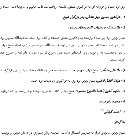
وى نزد استادان فرزانه اى به فراگیرى منطق، فلسفه، ریاضیات، طب، نجوم و... پرداخت. استادان ا
1 - عزّالدین حسین جبل عاملى، پدر بزرگوار شیخ.
2 - ملاعبدالله بن شهاب الدین مدرّس یزدى:
شیخ بهایى نزد این استاد وارسته به یادگیرى منطق، فلسفه و کلام پرداخت. ملاعبدالله مدرس ی
کبیر در کتاب «سلافة العصر» درباره اش مى نویسد: عبدالله پسر حسین یزدى، استاد شیخ بهاء
و تقوا و فضیلت به او نرسد. وى کتابهایى مفید مثل «شرح قواعد» درباره علم فقه و «شرح عج
کرده است.
3 - ملا على مذهّب:
شیخ بهایى دروس حساب، هندسه، جبر و مقابله و هیئت را نزد وى فراگرفت.
4 - مولانا افضل قاضى:
شیخ بهایى نزد وى به فراگیرى ریاضیات پرداخت.
5 - حکیم الدین (اعتمادالدین) محمود:
شیخ بهایى کتاب «قانون» نوشته بوعلى سینا را که درباره
6 - محمد باقر یزدى
[5]
)
(
7 - احمد کچائى
شاگردان
شیخ بهایى سالهاى دراز به تدریس اشتغال داشت. اندیشه وران بسیارى در دامان درس او تربیت یافت