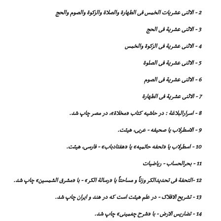
2 - الاثنى عشریات الخمس فى الطهارة والصلاة والزکوة والصوم والحج
3 - الاثنى عشریة فى الحج
4 - الاثنى عشریة فى الزکوة والخمس
5 - الاثنى عشریة فى الصلوة
6 - الاثنى عشریة فى الصوم
7 - الاثنى عشریة فى الطهارة
8 - اسرارالبلاغة : در حاشیه کتاب «مخلاة»، در مصر چاپ شد.
9 - الاسطرلاب یا صحیفه - عربى، هیئت.
10 - اسطرلاب یا «تحفه حاتمیه» یا «هفتاد
باب» - فارسى، هیئت.
11 - بحرالحساب - ریاضیات
12 -التحفة فى تحدیدالکر وزناً و مساحتاً یا «رسالة الکر» - با «مشرق الشمسین» چاپ شد.
13 - تشریح الافلاک - در علم هیئت است که در هند و ایران چاپ شد.
14 - تضاریس الارض - با «شرح چغمینى» چاپ شد.