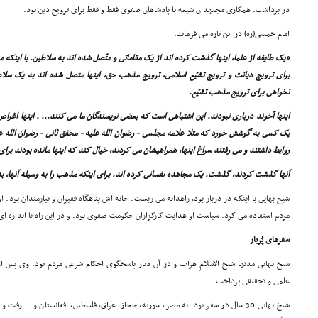
در برداشت. همکارى مجتهدان شیعه با پادشاهان صفوى فقط و فقط براى ترویج دین بود.
امام خمینى(ره) در این باره مى فرماید:
«یک طایفه از علما، اینها گذشت کرده اند از یک مقاماتى و متّصل شده اند به سلاطین. با اینکه 
براى ترویج دیانت و ترویج تشیّع اسلامى، ترویج مذهب حق، اینها متصل شده اند به یک سلاط
نخواهى براى ترویج مذهب تشیّع.
اینها آخوند دربارى نبودند. این اشتباهى است که بعضى نویسندگان ما مى کنند... . اینها اغرا
یک کسى به گوشش خورد که مثلا علامه مجلسى - رضوان الله علیه - محقق ثانى - رضوان الله علیه 
روابط داشتند و مى رفتند سراغ اینها، همراهیشان مى کردند، خیال کند که اینها مانده بودند براى 
آنها گذشت کردند، گذشت. یک مجاهده نفسانى کرده اند. براى اینکه مذهب را به وسیله آنها، به
شیخ بهایى با اینکه در دربار بود، زاهدانه مى زیست. خانه اش پناهگاه فقیران و نیازمندان بود.
مردم استفاده مى کرد. سیاست او هدایت کارگزاران حکومت صفوى بود. و در این راه تا اندازه ا
سفرهاى پُربار
شیخ بهایى مدتها شیخ الاسلامِ هرات و در آن دیار پاسخگوى احکام شرعى مردم بود. وى پس ا
علمى و تحقیقى پرداخت.
شیخ بهایى 30 سال در سفر بود. به مصر، سوریه، حجاز، عراق، فلسطین، افغانستان و... رف