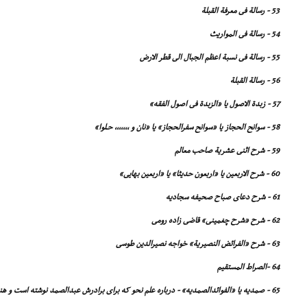
53 - رسالة فى معرفة القبلة
54 - رسالة فى المواریث
55 - رسالة فى نسبة اعظم الجبال الى قطر الارض
56 - رسالة القبلة
57 - زبدة الاصول یا «الزبدة فى اصول الفقه»
58 - سوانح الحجاز یا «سوانح سفرالحجاز» یا «نان و ,,,,,,, حـلوا»
59 - شرح اثنى عشریة صاحب معالم
60 - شرح الاربعین یا «اربعون حدیثا» یا «اربعین بهایى»
61 - شرح دعاى صباح صحیفه سجادیه
62 - شرح «شرح چغمینى» قاضى زاده رومى
63 - شرح «الفرائض النصیریة» خواجه نصیرالدین طوسى
64 -الصراط المستقیم
65 - صمدیه یا «الفوائدالصمدیه» - درباره علم نحو که براى برادرش عبدالصمد نوشته است و هنوز در حوزه هاى علمیه تدریس مى شود.