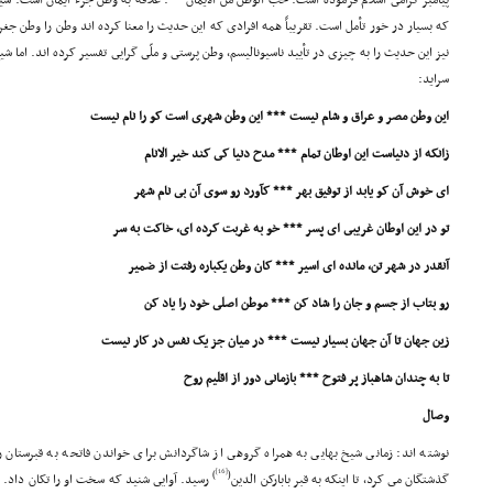
پیامبر گرامى اسلام فرموده است: حبّ الوطن من الایمان
: علاقه به وطن جزء ایمان است. شی
که بسیار در خور تأمل است. تقریباً همه افرادى که این حدیث را معنا کرده اند وطن را وطن جغرا
نیز این حدیث را به چیزى در تأیید ناسیونالیسم، وطن پرستى و ملّى گرایى تفسیر کرده اند. اما 
سراید:
این وطن مصر و عراق و شام نیست *** این وطن شهرى است کو را نام نیست
زانکه از دنیاست این اوطان تمام *** مدح دنیا کى کند خیر الانام
اى خوش آن کو یابد از توفیق بهر *** کآورد رو سوى آن بى نام شهر
تو در این اوطان غریبى اى پسر *** خو به غربت کرده اى، خاکت به سر
آنقدر در شهر تن، مانده اى اسیر *** کان وطن یکباره رفتت از ضمیر
رو بتاب از جسم و جان را شاد کن *** موطن اصلى خود را یاد کن
زین جهان تا آن جهان بسیار نیست *** در میان جز یک نفس در کار نیست
تا به چندان شاهباز پر فتوح *** بازمانى دور از اقلیم روح
وصال
نوشته اند: زمانى شیخ بهایى به همراه گروهى از شاگردانش براى خواندن فاتحه به قبرستان 
[16]
)
(
گذشتگان مى کرد، تا اینکه به قبر بابارکن الدین
رسید. آوایى شنید که سخت او را تکان داد. 