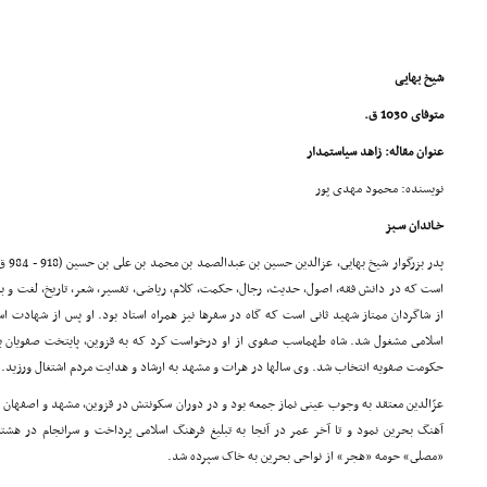
شیخ بهایی
متوفاى 1030 ق.
عنوان مقاله: زاهد سیاستمدار
نویسنده: محمود مهدى پور
خـاندان سـبز
پدر ب
است که در دانش فقه، اصول، حدیث، رجال، حکمت، کلام، ریاضى، تفسیر، شعر، تاریخ، لغت و ب
از شاگردان ممتاز شهید ثانى است که گاه در سفرها نیز همراه استاد بود. او پس از شهادت اس
اسلامى مشغول شد. شاه طهماسب صفوى از او درخواست کرد که به قزوین، پایتخت صفویان بیاید
حکومت صفویه انتخاب شد. وى سالها در هرات و مشهد به ارشاد و هدایت مردم اشتغال ورزید.
عزّالدین معتقد به وجوب عینى نماز جمعه بود و در دوران سکونتش در قزوین، مشهد و اصفهان ن
«مصلى» حومه «هجر» از نواحى بحرین به خاک سپرده شد.