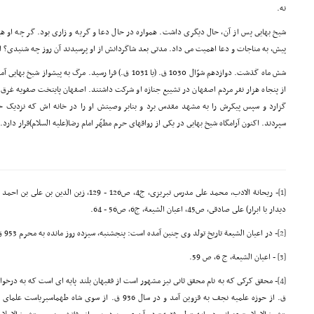
نه.
شیخ بهایى پس از آن، حال دیگرى داشت. همواره در حال دعا و گریه و زارى بود. گر چه او هی
پیش، به مناجات و دعا اهمیت مى داد. مدتى بعد شاگردانش از او پرسیدند آن روز چه شنیدى؟ ا
شش ماه گذشت. دوازدهم شوّال 1030 ق. (یا 1031 ق.) فرا رسید. مرگ
از پنجاه هزار نفر مردم اصفهان در تشییع جنازه او شرکت داشتند. اصفهان پایتخت صفویه غرق 
گزارد و سپس پیکرش را به مشهد مقدس برد و بنابر وصیتش او را در خانه اش که نزدیک حرم
سپردند. اکنون آرامگاه شیخ بهایى در یکى از رواقهاى حرم مطهّر امام رضا(علیه السلام)قرار دارد.
[1]
- ریحانة الادب، محمد على مدرس تبریزى، ج4، ص126 
دیدار با ابرار) على صادقى، ص45, اعیان الشیعة، ج6، ص56 - 64.
[2]
- در اعیان الشیعة تاریخ تولد وى چنین آمده است: پنجشنبه، سیزده روز مانده به محرم 953 ق. (رک: ج9، ص234.)
[3]
- اعیان الشیعة، ج 6، ص 59.
[4]
ق. از حوزه علمیه نجف به قزوین آمد و در سال 936 ق. از سوى ش