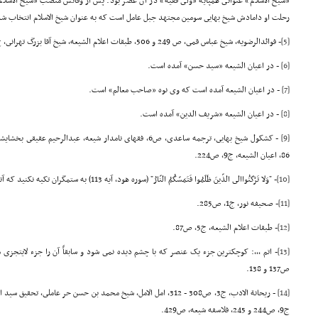
«شیخ الاسلام» عنوانى همپایه «ولى فقیه» در آن عصر بود. پس از وفاتش منصب «شیخ الاسل
رحلت او دامادش شیخ بهایى سومین مجتهد جبل عامل است که به عنوان شیخ الاسلام انتخاب شد
[5]
- فوائدالرضویه، شیخ عباس قمى، ص 249 و 506, طبقات اعلام الشیعه، شیخ آقا بزرگ تهرانى، ج5، ص86 و 87.
[6]
- در اعیان الشیعه «سید حسن» آمده است.
[7]
- در اعیان الشیعه آمده است که وى نوه «صاحب معالم» است.
[8]
- در اعیان الشیعه «شریف الدین» آمده است.
[9]
86, اعیان الشیعه، ج9، ص224.
[10]
- "وَلا تَرْکَنُواالى الذّینَ ظَلَمُوا فَتَمَسّکُمُ النّارُ" (سوره هود، آیه 113) به ستمگران تکیه نکنید که آتشى شما را فرا خواهد گرفت.
[11]
- صحیفه نور، ج1، ص285.
[12]
- طبقات اعلام الشیعه، ج5، ص87.
[13]
ص137 و 138.
[14]
ج9، ص244 و 245, فلاسفه شیعه، ص429.