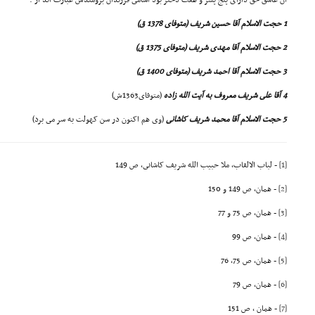
آن عاشق حق داراى پنج پسر و هفت دختر بود اسامى فرزندان برومندش عبارت اند از :
1 حجت الاسلام آقا حسین شریف (متوفاى 1378 ق)
2 حجت الاسلام آقا مهدى شریف (متوفاى 1375 ق)
3 حجت الاسلام آقا احمد شریف (متوفاى 1400 ق)
4 آقا على شریف معروف به آیت الله زاده
(متوفاى1363ش)
5 حجت الاسلام آقا محمد شریف کاشانى
(وى هم اکنون در سن کهولت به سر مى برد)
[1]
- لباب الالقاب، ملا حبیب الله شریف کاشانى، ص 149
[2]
- همان، ص 149 و 150
[3]
- همان، ص 75 و 77
[4]
- همان، ص 99
[5]
- همان، ص 75، 76
[6]
- همان، ص 79
[7]
- همان ، ص 151