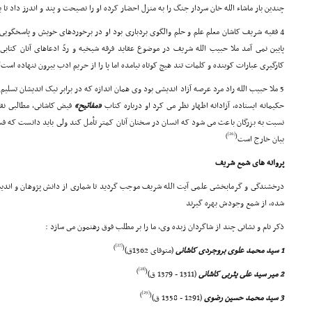
چندین بار ماشاء الله خان سردار جنگ را به منزل احضار کرده او را نصیحت و پند و اندرز داد تا ب
4 فقیه شریف کاشان معلم علم و حلم والگوى بردبارى بود او در برخوردهاى خویش و پاسخگویى به
پایین نمى آمد ملا حبیب الله شریف در موضوع عقاید فرقه شیخیه و ردّ ادعاهاى آنان کتابى
(
کارگیرى عبارات کوبنده و کلمات تند هیچ کوتاه نیامده اما پا را از حریم ادب بیرون ننهاده است
5 ملا حبیب الله راد مرد عرصه آزاد اندیشى بود وى همان اندازه که در برابر نیک اندیشان تسلیم 
حکیمانه ایستاده، آزادانه اظهار نظر مى کرد او درباره کتاب
«مفاتیح»
فیض کاشانى، مطالبى نق
نسبت به بزرگان باعث مى شود که انسان در سخنان آنان کمتر تأمل کند ولى باید دانست که فسا
[26]
)
(
بیان خارج است
پروانه هاى شمع شریف
درخشندگى و گرمابخشى علمى آیت الله شریف موجب گردید تا شمارى از دانش پژوهان و اند
شده، از شمع وجودش بهره گیرند
ذکر نام و نشانى چند از شاگردان زبده وى، ما را بر مطلب فوق رهنمون مى سازد :
[27]
)
(
1 سید محمد علوى بروجردى کاشانى
(متوفاى 1362ق)
[28]
)
(
2 میر سید على یثربى کاشانى
(1311 - 1379 ق)
[29]
)
(
3 سید محمد حسین رضوى
(1291 - 1358 ق)