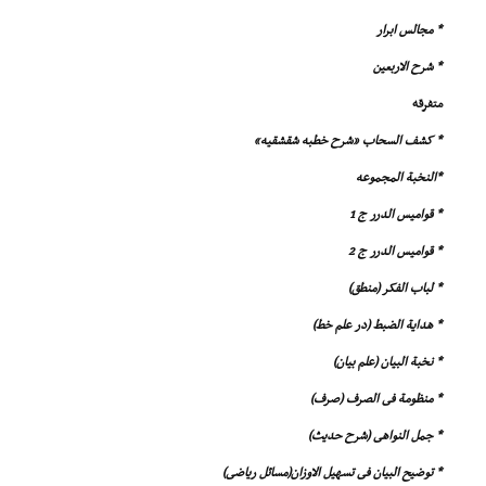
* مجالس ابرار
* شرح الاربعین
متفرقه
* کشف السحاب «شرح خطبه شقشقیه»
*النخبة المجموعه
* قوامیس الدرر ج 1
* قوامیس الدرر ج 2
* لباب الفکر (منطق)
* هدایة الضبط (در علم خط)
* نخبة البیان (علم بیان)
* منظومة فى الصرف (صرف)
* جمل النواهى (شرح حدیث)
* توضیح البیان فى تسهیل الاوزان(مسائل ریاضى)