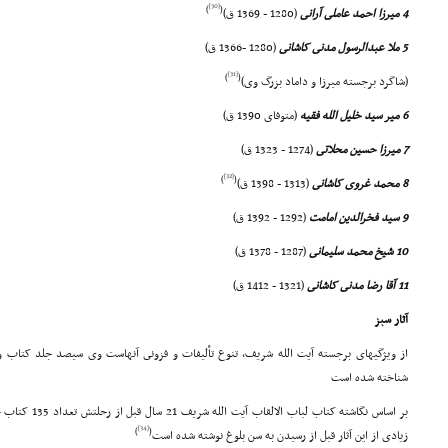
[30]
)
(
4 میرزا احمد عاملى آرانى
(1280 - 1369 ق)
5 ملا عبدالرسول مدنى کاشانى
(1280 -1366 ق)
[31]
)
(
(شاگرد برجسته میرزا و داماد بزرگ وى)
6 میر سید خلیل الله فقیه
(متوفاى 1390 ق)
7 میرزا حسین محلاتى
(1274 - 1323 ق)
[32]
)
(
8 محمد غروى کاشانى
(1313 - 1398 ق)
9 سید فخرالدین امامت
(1292 - 1392 ق)
10 شیخ محمد سلیمانى
(1287 - 1378 ق)
11 آقا رضا مدنى کاشانى
(1321 - 1412 ق)
آثار سبز
از ویژگیهاى برجسته آیت الله شریف، تنوع تألیفات و فزونى آنهاست وى سیصد جلد کتاب و 
شناخته شده است
بر اساس نگاشته کتاب لباب الالقاب آیت الله شریف 21 سال قبل از رحلتش تعداد 135 کتاب خویش را نام برده است
[34]
)
(
زیادى از این آثار قبل از رسیدن به سن بلوغ نوشته شده است