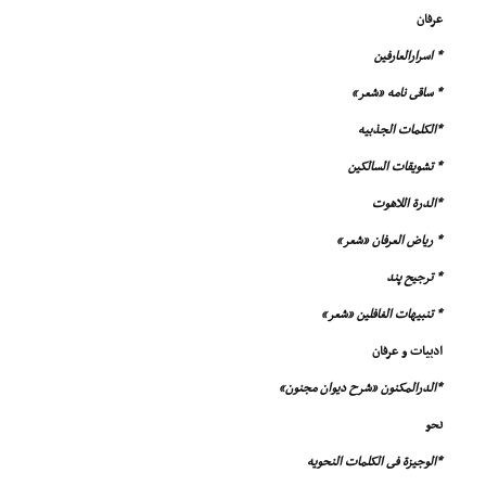
عرفان
* اسرارالعارفین
* ساقى نامه «شعر»
*الکلمات الجذبیه
* تشویقات السالکین
*الدرة اللاهوت
* ریاض العرفان «شعر»
* ترجیح پند
* تنبیهات الغافلین «شعر»
ادبیات و عرفان
*الدرالمکنون «شرح دیوان مجنون»
نحو
*الوجیزة فى الکلمات النحویه