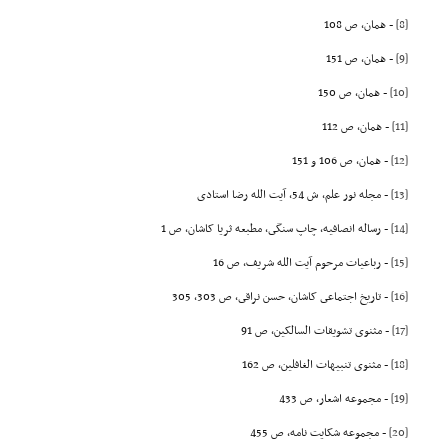
[8]
- همان، ص 108
[9]
- همان، ص 151
[10]
- همان، ص 150
[11]
- همان، ص 112
[12]
- همان، ص 106 و 151
[13]
- مجله نور علم، ش 54، آیت الله رضا استادى
[14]
- رساله انصافیه، چاپ سنگى، مطبعه ثریا کاشان، ص 1
[15]
- رباعیات مرحوم آیت الله شریف، ص 16
[16]
- تاریخ اجتماعى کاشان، حسن نراقى، ص 303، 305
[17]
- مثنوى تشویقات السالکین، ص 91
[18]
- مثنوى تنبیهات الغافلین، ص 162
[19]
- مجموعه اشعار، ص 433
[20]
- مجموعه شکایت نامه، ص 455