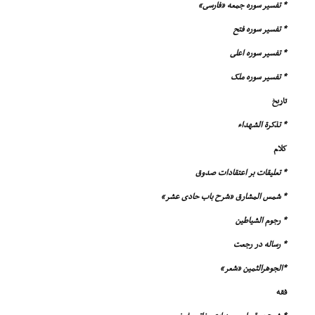
* تفسیر سوره جمعه «فارسى»
* تفسیر سوره فتح
* تفسیر سوره اعلى
* تفسیر سوره ملک
تاریخ
* تذکرة الشهداء
کلام
* تعلیقات بر اعتقادات صدوق
* شمس المشارق «شرح باب حادى عشر»
* رجوم الشیاطین
* رساله در رجعت
*الجوهرالثمین «شعر»
فقه