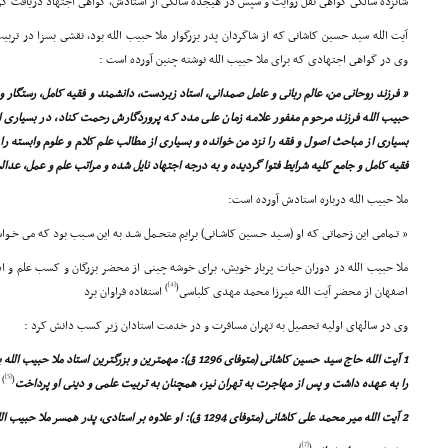
شانزده سالگى گواهى نقل روایت و سپس در هیجده سالگى از استادش، گواهى اجتهاد دریافت کر
آیت الله سید حسین کاشانى که از شاگردان پدر بزرگوار ملا حبیب الله بود، نقشى بسزا در تربی
وى در گواهى اجتهادى که براى ملا حبیب الله نوشته چنین آورده است :
« فرزند روحانى من، عالم ربانى و عامل صمدانى، استاد زبردست، دانشمند و فقیه کامل، رستگار و 
حبیب الله فرزند مرحوم مغفور علامه زمان على مدد که پروردگارش رحمت کناد، در بسیارى ا
بسیارى از مباحث اصول و فقه را نزد من خوانده و بسیارى از مطالب علم کلام و علوم وابسته را 
فقیه کامل و جامع کلیه شرایط فتوا گردیده و به درجه اجتهاد نایل شده و مراتب علم و عمل، عدا
ملا حبیب الله درباره استادش آورده است:
« تـمامى این زحماتى که او (سـید حـسین کاشـانى) برایم متحـمل شـد به این سـبب بود که مى خـو
ملا حبیب الله در دوران حیات پربار خویش، براى خوشه چینى از محضر بزرگان و کسب علم و ا
[4]
)
(
اصفهان از محضر آیت الله میرزا محمد مهدى کلباسى
استفاده فراوان برد
وى در سالهاى اولیه تحصیل به تهران مسافرت و در خدمت استادان زیر کسب دانش کرد :
1 آیت الله حاج سید حسین کاشانى (متوفاى 1296 ق): مهمترین و بزرگتر
[5]
)
(
را به عهده داشت و پس از مهاجرت به تهران نیز، همچنان به تربیت علمى و دینى او پرداخت
2 آیت الله میر محمد على کاشانى (متوفاى 1294 ق): او علاوه بر استادى، پدر همسر ملا حبیب الله بود
[7]
)
(