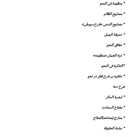
* منظومة فى النحو
* مصابیح الظلام
* مصابیح الدجى «شرح سیوطى»
* حدیقة الجمل
* حقائق النحو
* درة الجمان «منظومه»
*التذکرة فى النحو
* حاشیه بر شرح قطر در نحو
شرح دعا
* تبصرة السائر
* مفتاح السعادت
* معارج (مصاعد)الصلاح
* جذبة الحقیقة