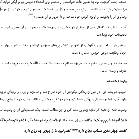
ضعف چشم گردیده بود به همین علت نتوانستم از محضر وى استفاده درسى ببرم لیکن فواید 
مرا سفارش کرد که با دنیاطلبان ترک مراوده کنم دل را به یاد خدا مشغول دارم و خود را از عوا
[12]
)
(
وصایاى او را پذیرفتم و آویزه گوش خود ساختم و تا امروز بر آن هستم »
آیت الله شریف کاشانى پس از استقرار در کاشان، به رغم مشکلات موجود در آن عصر و نبود امکان
تحقیقات خود پرداخت
او همزمان با فعالیتهاى نگارشى، از تدریس دانش پژوهان حوزه و ارشاد و هدایت دین باوران ک
انجام وظایف شرعى خویش اشتغال داشت
مسجد قدیمى «میرزا مقیم» که امروزه به نام «مسجد ملا حبیب الله شریف» معروف است یادآو
عارف وارسته است
وارسته شایسته
حبیب شریف حق، در دوران زندگى نیکویش از خود فارغ شد و نعمتها و زرق و برقهاى فریبنده 
وارستگى، به شیوه شیواى بزرگان اقتدا کرد و با وجود فراهم شدن امکانات مالى، در قله رفیع پارسا
وصیت نامه آن فقیه گرانمایه بهترین سند گویاى این مطلب است اینک قسمتهایى از آن وصیت نامه
« اما آنچه ندارم پس لایُعد و لایُحصى
(بى حد و اندازه)
است چه در دنیا مالى فراهم نکرده ام با آن
گفتند جهان دارى اسباب جهان دارد *** گفتم نبود ما را چیزى چه زیان دارد