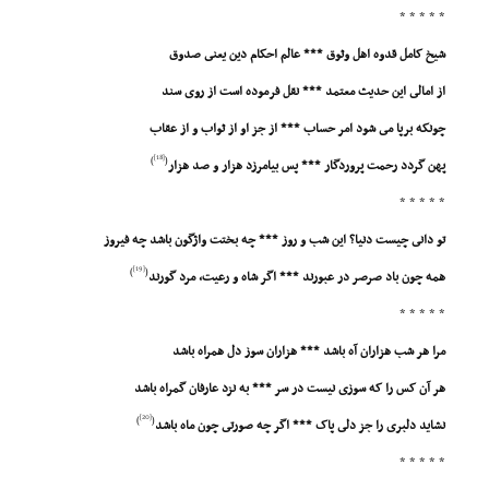
* * * * *
شیخ کامل قدوه اهل وثوق *** عالم احکام دین یعنى صدوق
از امالى این حدیث معتمد *** نقل فرموده است از روى سند
چونکه برپا مى شود امر حساب *** از جز او از ثواب و از عقاب
[18]
)
(
پهن گردد رحمت پروردگار *** پس بیامرزد هزار و صد هزار
* * * * *
تو دانى چیست دنیا؟ این شب و روز *** چه بختت واژگون باشد چه فیروز
[19]
)
(
همه چون باد صرصر در عبورند *** اگر شاه و رعیت، مرد گورند
* * * * *
مرا هر شب هزاران آه باشد *** هزاران سوز دل همراه باشد
هر آن کس را که سوزى نیست در سر *** به نزد عارفان گمراه باشد
[20]
)
(
نشاید دلبرى را جز دلى پاک *** اگر چه صورتى چون ماه باشد
* * * * *