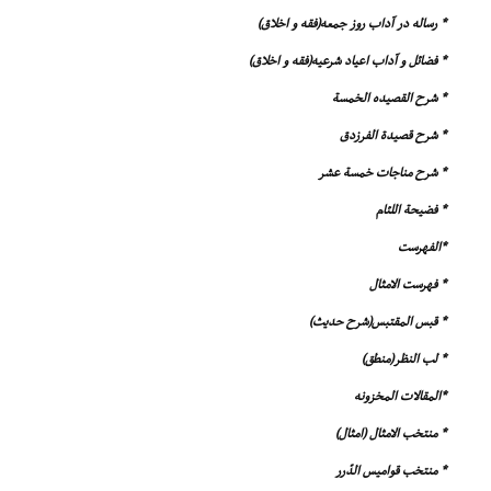
* رساله در آداب روز جمعه(فقه و اخلاق)
* فضائل و آداب اعیاد شرعیه(فقه و اخلاق)
* شرح القصیده الخمسة
* شرح قصیدة الفرزدق
* شرح مناجات خمسة عشر
* فضیحة اللئام
*الفهرست
* فهرست الامثال
* قبس المقتبس(شرح حدیث)
* لب النظر(منطق)
*المقالات المخزونه
* منتخب الامثال (امثال)
* منتخب قوامیس الدّرر