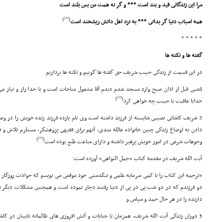
مرا این زندگانى قید و بند است *** و گر نه همت من بس بلند است
[21]
)
(
همه اسباب دنیا گر بدانى *** به نزد اهل دانش ریشخند است
* * * * *
گفته ها و نکته ها
در این قسمت از زندگى حبیب شریف حق گفته ها گوییم و نکته ها برداریم
1شبى قبل از اذان صبح وارد مسجد شدم دیدم آقا مشغول مناجات است و با خدا راز و نیاز
[22]
)
(
خدایا عاقبت با حبیب چه خواهى کرد
2 شریف کاشانى نصیبى شایسته از فرزند داشته است وى نام یازده فرزند زنده خویش را در و
دادن به اوضاع زندگى چنین خانواده عائله مندى، آنهم براى فقیهى پژوهشگر، مستلزم تلاش و 
[23]
)
(
وجوهات شرعى در امور خویش پرهیز داشته و داراى مناعت طبع بوده است
آیت الله شریف در مقدمه کتاب «جمل النواهى» آورده است:
«ترجمه این کتاب را با کمى سرمایه علمى و تنگدستى خود موقعى مى نویسم که حوادث روزگار م
دو فرزندم که در دو شب پى در پى از دنیا رفتند دچار نموده است و همچنین مشکلات دیگ
دارنده را در هر حال حمد و سپاس و
3 دوران زندگى آیت الله شریف، همزمان با جنایات و آتش افروزى هاى ظالمانه نایبیان در کا