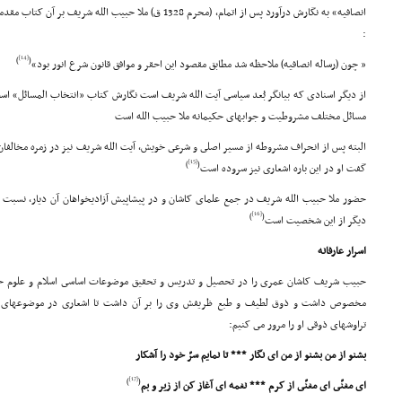
انصافیه» به نگارش درآورد پس از اتمام، (محرم 1328 ق) ملا حبیب
:
[14]
)
(
« چون (رساله انصافیه) ملاحظه شد مطابق مقصود این احقر و موافق قانون شرع انور بود»
از دیگر اسنادى که بیانگر بُعد سیاسى آیت الله شریف است نگارش کتاب «انتخاب المسائل» است
مسائل مختلف مشروطیت و جوابهاى حکیمانه ملا حبیب الله است
البته پس از انحراف مشروطه از مسیر اصلى و شرعى خویش، آیت الله شریف نیز در زمره مخالفان
[15]
)
(
گفت او در این باره اشعارى نیز سروده است
حضور ملا حبیب الله شریف در جمع علماى کاشان و در پیشاپیش آزادیخواهان آن دیار، نسبت ب
[16]
)
(
دیگر از این شخصیت است
اسرار عارفانه
حبیب شریف کاشان عمرى را در تحصیل و تدریس و تحقیق موضوعات اساسى اسلام و علوم حوزو
مخصوص داشت و ذوق لطیف و طبع ظریفش وى را بر آن داشت تا اشعارى در موضوعهاى متفا
تراوشهاى ذوقى او را مرور مى کنیم:
بشنو از من بشنو از من اى نگار *** تا نمایم سرّ خود را آشکار
[17]
)
(
اى مغنّى اى مغنّى از کرم *** نغمه اى آغاز کن از زیر و بم