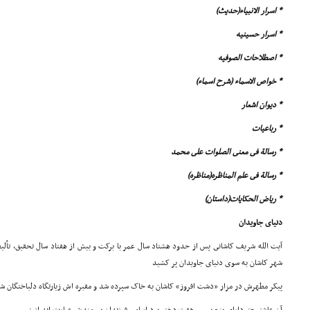
* اسرار الانبیاء(حدیث)
* اسرار حسینیه
* اصطلاحات الصوفیه
* خواص الاسماء (شرح اسماء)
* دیوان اشعار
* رباعیات
* رسالة فى معنى الصلوات على محمد
* رسالة فى علم المناظره(مناظره)
* ریاض الحکایات(داستان)
دنیاى جاویدان
شهر کاشان به سوى دنیاى جاویدان پر کشید
پیکر مطهرش در مزار «دشت افروز» کاشان به خاک سپرده شد و مقبره اش زیارتگاه دلباختگان 