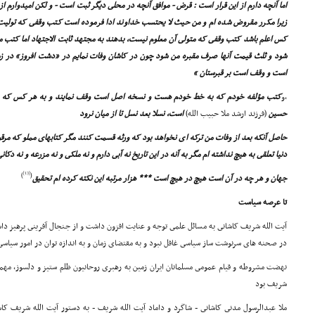
اما آنچه دارم از این قرار است : قرض - موافق آنچه در محلى دیگر ثبت است - و لکن امیدوارم 
زیرا مکرر مقروض شده ام و من حیث لا یحتسب خداوند ادا فرموده است کتب وقفى که تولیت آن
کس اعلم باشد کتب وقفى که متولى آن معلوم نیست، بدهند به مجتهد ثابت الاجتهاد اما کتب مم
شود و ثلث قیمت آنها صرف مقبره من شود چون در کاشان وفات نمایم در «دشت افروز» در 
است و وقف است بر قبرستان »
,و
کتب مؤلفه خودم که به خط خودم هست و نسخه اصل است وقف نمایند و به هر کس که بخوا
حسین
(فرزند ارشد ملا حبیب الله)
است، نسلا بعد نسل تا از میان نرود
حاصل آنکه بعد از وفات من ترکه اى نخواهد بود که ورثه قسمت کنند مگر کتابهاى مملو که م
دنیا تعلقى به هیچ نداشته ام مگر به آنه در این تاریخ نه آبى دارم و نه ملکى و نه مزرعه و نه دکانى
[13]
)
(
جهان و هر چه در آن است هیچ در هیچ است *** هزار مرتبه این نکته کرده ام تحقیق
تا عرصه سیاست
آیت الله شریف کاشانى به مسائل علمى توجه و عنایت افزون داشت و از جنجال آفرینى پرهیز داشت
در صحنه هاى سرنوشت ساز سیاسى غافل نبود و به مقتضاى زمان و به اندازه توان در امور سیاس
نهضت مشروطه و قیام عمومى مسلمانان ایران زمین به رهبرى روحانیون ظلم ستیز و دلسوز، مهم
شریف بود
ملا عبدالرسول مدنى کاشانى - شاگرد و داماد آیت الله شریف - به دستور آیت الله شریف کاشا