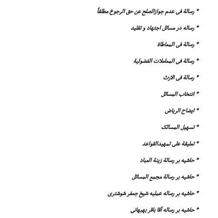
* رسالة فى عدم جوازالصلح عن حق الرجوع مطلقاً
* رساله در مسائل اجتهاد و تقلید
* رسالة فى المعاطاة
* رسالة فى المعاملات الفضولیة
* رسالة فى الارث
* انتخاب المسائل
* ایضاح الریاض
* تسهیل المسالک
* تعلیقة على تمهیدالقواعد
* حاشیه بر رسالة زینة العباد
* حاشیه بر رسالة مجمع المسائل
* حاشیه بر رساله عملیه شیخ جعفر شوشترى
* حاشیه بر رساله آقا باقر بهبهانى