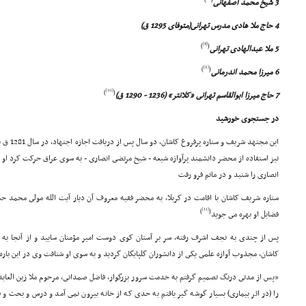
3 شیخ محمد اصفهانى
4 حاج ملا هادى مدرس تهرانى(متوفاى 1295 ق)
[8]
)
(
5 ملا عبدالهادى تهرانى
[9]
)
(
6 میرزا محمد اندرمانى
[10]
)
(
7 حاج میرزا ابوالقاسم تهرانى «کلانتر» (1236 - 1290 ق)
در جستجوى خورشید
این مجتهد 
نیز استفاده از محضر دانشمند پرآوازه شیعه - شیخ مرتضى انصارى - به سوى عراق حرکت کرد او 
انصارى را شنید و در ماتم فرو رفت
ستاره شریف کاشان با اقامت در کربلا، به محضر فقیه معروف آن دیار آیت الله مولى محمد ح
[11]
)
(
فضایل او بهره مى جوید
پس از چندى به نجف اشرف رفته، سر بر آستان کوى دوست امیر مؤمنان سایید و از آنجا به ا
کاشان، مجذوب آوازه علمى یکى از دانشوران گلپایگان گردید و به سوى او شتافت وى در این باره
«پس از مدتى درنگ تصمیم گرفتم به خدمت سرور بزرگوار، فاضل صمدانى، مرحوم ملا زین العابد
را (در اثر بیمارى) بسیار گوشه گیر یافتم به حدى که از خانه بیرون نمى آمد و درس و بحث و ق