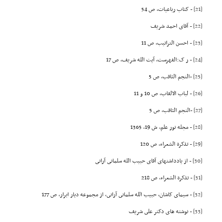
[21]
- کتاب رباعیات، ص 54
[22]
- آقاى احمد شریف
[23]
- احسن التراتیب، ص 11
[24]
- ر ک:الفهرست، آیت الله شریف، ص 17
[25]
-النجم الثاقب، ص 5
[26]
- لباب الالقاب، ص 10 و 11
[27]
-النجم الثاقب، ص 5
[28]
- مجله نور علم، ش 19، 1365
[29]
- تذکرة الشعراء، ص 120
[30]
- از یادداشتهاى آقاى حبیب الله سلمانى آرانى
[31]
- تذکرة الشعراء، ص 218
[32]
- سیماى کاشان، حبیب الله سلمانى آرانى، از مجموعه دیار ابرار، ص 177
[33]
- نوشته هاى دکتر على شریف