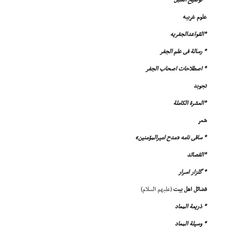
* توضیح السُبُل
علوم غربیه
*القواعدالجفریه
* رسالة فى علم الجفر
* اصطلاحات اصحاب الجفر
تجوید
*العشرة الکاملة
شعر
* ساقى نامه «مدح امیرالمؤمنین»
*القصائد
* گلزار اسرار
فضائل اهل بیت
(علیهم السلام)
* ذریعة المعاد
* وسیلة المعاد