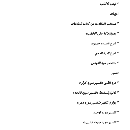
* لباب الالقاب
ادبیات
* منتخب المقالات من کتاب المقامات
* بدرالبلاغة «فى الخطب»
* شرح قصیده حمیرى
* شرح لامیة العجم
* منتخب درة الفواص
تفسیر
* دره الدّرر «تفسیر سوره کوثر»
* الانوارالسانحة «تفسیر سوره فاتحه»
* بوارق القهر «تفسیر سوره دهر»
* تفسیر سوره توحید
* تفسیر سوره جمعه «عربى»