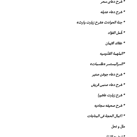
* شرح دعاى سحر
* شرح دعاء عدیله
* جنة الحوادث «شرح زیارت وارث»
* شُعل الفؤاد
* عقائد الایمان
*الملهمة القدّوسیه
*السرالمستسر «طلسمات»
* شرح دعاء جوشن صغیر
* شرح دعاء صنمى قریش
* شرح زیارت عاشورا
* شرح صحیفه سجادیه
* اکمال الحجة فى المناجات
ملل و نحل