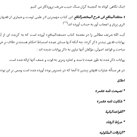
اینک نگاهى کوتاه به گنجینه گران سنگ حبیب شریف پروردگار مى کنیم
1 منتقدالمنافع فى شرح المختصرالنافع
این کتاب مهمترین اثر علمى اوست و شمارى از فقیهان ن
[35]
)
(
اثرى پربار و اعجاب آور به حساب آورده اند
آیت الله شریف مطالبى را در مقدمه کتاب «منتقدالمنافع» آورده است که به گزیده اى از 
روایات فقهى بیشتر ذکر گردد چه آنکه آنها مبناى عمده استنباط احکام هستندبر خلاف برخى
مباحث و قواعد اصولى، مؤلفان آنها نیازى به ذکر روایات ندیده اند :
روایات ذکر شده به طور عمده با سند و اشاره رمزى به قوت و ضعف آنها ارائه شده است
در هر مسأله عبارات فقهاى پیشین تا آنجا که در دسترس بوده آورده شده است وسعى بر این بوده ک
اخلاق
* نصیحت نامه «شعر»
* شکایت نامه «شعر»
*القواعدالبانیة
* صراط الرشاد
*البارقات الملکوتیه