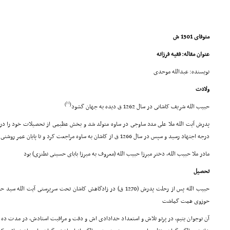
متوفاى 1301 ش
عنوان مقاله: فقیه فرزانه
نویسنده: عبدالله موحدى
ولادت
[1]
)
(
حبیب الله شریف کاشانى در سال 1262 ق دیده به جهان گشود
پدرش آیت الله ملا على مدد ساوجى در ساوه متولد شد و بخش عظیمى از تحصیلات خود را در ق
درجه اجتهاد رسید و سپس در سال 1266 ق از کاشان به ساوه مراجعت کرد و تا پایان عمر روشنى بخش مردمان آن دیار گردید
مادر ملا حبیب الله، دختر میرزا حبیب الله (معروف به میرزا باباى حسینى نطنزى) بود
تحصیل
حوزوى همت گماشت
آن نوجوان یتیم، در پرتو تلاش و استعداد خدادادى اش و دقت و مراقبت استادش، در مدت ده 