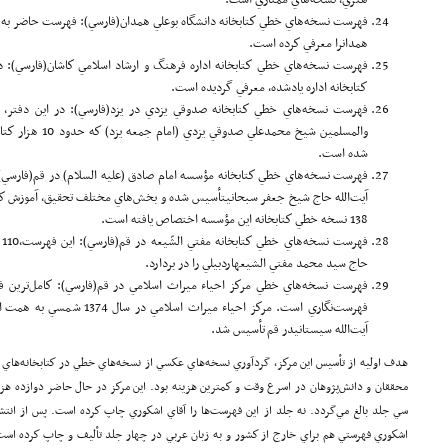
هنري، نسخه‌هاي ممتازي است.
همدانرا معرفي كرده است.
كتاب­خانه اداره يادشده، معرفي گرديده است.
والمسلمين شيخ محمدع
شده است.
فهرست نسخه‌هاي خطي كتاب­خانه مؤسسه امام صادق (علیه السلام) در قم(فارسي)
آيت‌الله حاج شيخ جعفر سبحانيتأسيس شده و بخش‌هاي مختلف تحقيق، آموزش كلام
138 نسخه خطي كتاب­خانه اين مؤسسه اختصاص يافته است.
ف
حاج سيد محمد مفتي الشيعهاردبيلي را در بردارد.
فهرست نسخه‌هاي خطي مركز احياء ميراث اسلامي در قم(فارسي): كامل‌ترين ف
فهرست‌نگاري است. مركز احياء مير
آيت‌الله سيستانيدر قم تأسيس شد.
هدف اوليه از تأسيس اين مركز، گردآوري نسخه‌هاي عكسي از نسخه‌هاي خطي در كتاب­خانه‌هاي
محققان و دانش‌پژوهان در اسرع وقت و كمترين هزينه بود. اين مركز در حال حاضر دوازده 
سي جلد بالغ مي‌گردد. نه جلد از اين فهرست‌ها را آقاي اشكوري چاپ كرده است. پس از انتشار