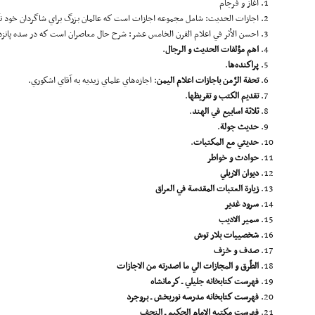
آغاز و فرجام
اجازات الحديث: شامل مجموعه اجازات است كه عالمان بزرگ براي شاگردان خود نگا
احسن الأثر في اعلام القرن الخامس عشر: شرح حال معاصران است كه در سده‌ پانزده
اهم مؤلفات الحديث و الرجال
.
پراكنده‌ها
.
تحفة
الزّمن باجازات اعلام اليمن
: اجازه‌هاي علماي زيديه به آقاي اشكوري.
تقديم الكتب و تقريظها
.
ثلا
ثة
اسابيع في الهند
.
حديث
جو
لة
.
حديثي مع المكتبات
.
حوادث و خواطر
ديوان الاربلي
زيار
ة
العتبات
المقد
سة
في العراق
سرود غدير
سمير الاديب
شخصييات بلار توش
صدف و خزف
الطّرق و المجازات الي ما اصدرته من الاجازات
فهرست كتابخانه جليلي
ـ
كرمانشاه
فهرست كتابخانه مدرسه نوربخش
ـ
بروجرد
فهرست مكتبه الامام الحكيم
ـ
النجف