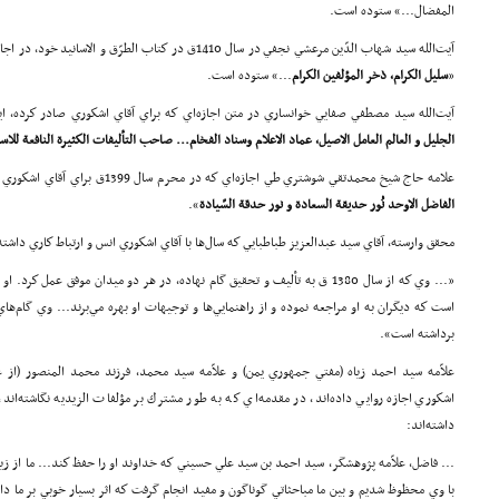
المفضال...» ستوده است.
آيت‌الله سيد شهاب الدّين مرعشي نجفي در سال 1410ق در كتاب الطر
«
سليل الكرام، ذخر المؤلفين الكرام
...» ستوده‌ است.
آيت‌الله سيد مصطفي صفايي خوانساري در متن اجازه‌اي كه براي آقاي اشكوري صادر كرده، ا
الجليل و العالم العامل الاصيل، عماد الاعلام وسناد الفخام... صاحب التأليفات
الكثير
ة
النا
فعة للاسل
علامه حاج شيخ محمدتقي شوشتري طي اجازه‌اي كه در محرم سال 1399ق براي آقاي اشكوري نگاشته، چنين آورده است:
الفاضل الاوحد نُور
حد
يقة
‌السعاد
ة و نور
حد
قة
السّياد
ة
».
محقق وارسته، آقاي سيد عبدالعزيز طباطبايي كه سال‌ها با آقاي اشكوري انس و ارتباط كاري داشت
«... وي كه از سال 1380 ق به تأليف و تحقيق گام نهاده، در هر دو ميدان موفق عمل
است كه ديگران به او مراجعه نموده و از راهنمايي‌ها و توجيهات او بهره مي‌برند... وي گام‌
برداشته است».
علاّمه سيد احمد زياه (مفتي جمهوري يمن) و علاّمه سيد محمد، فرزند محمد المنصور (از
اشكوري اجازه روايي داده‌اند، در مقدمه‌اي كه به طور مشترك بر مؤلفات الزيديه نگاشته‌اند
داشته‌اند:
... فاضل، علاّمه پژوهشگر، سيد احمد بن سيد علي حسيني كه خداوند او را حفظ كند... ما از زيا
با وي محظوظ شديم و بين ما مباحثاتي گوناگون و مفيد انجام گرفت كه اثر بسيار خوبي بر ما د
Powered by
TayaCMS