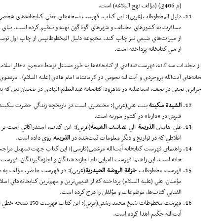
(م 406ق) (مؤلف نهج البلاغه) است.
دليل المخطوطات(عربي): اين كتاب، فهرست نسخه‌هاي خطي كتاب­خانه‌هاي شخصي 
مسافرت به كشورهاي مختلف و شهرهاي گوناگون تهيه و تنظيم كرده است. بناي مؤل
از ميراث‌هاي شيعي نيز چاپ كند. مجموعه دليل المخطوطاتپس از چاپ اول توسع
از سي كتاب­خانه پرداخته است.
خانه‌هاي آيت‌الله بروجردي و آيت‌الله نجومي در كرمانشاه، امام هادي (علیه السلام) ، مرتضوي 
جزايري نجفي در نجف، اسماعيليه در شاهرود، كتاب­خانه عبدالعظيم الهادي در ضحيان يمن كه به 
السّيد
ة
سكينة
بنت علي(عربي): مختصري است در تاريخچه‌ زندگي حضرت سكينه، 
قبرش در «داريا» در كشور سوريه است.
علي هامش
الذر
يعة
الي تصانيف
الشيعة
(عربي): اين كتاب، استدراكاتي است بر 
اغلاطي كه در تواريخ و ديگر معلومات ثبت‌شده در
الذريعه
، روي داده است.
خانه است. اين راهنما فهرست الفبايي نام اجازه‌دهندگان و اجازه‌گيرندگان، فهرست 
فهرست مخطوطات
خزا
نة
الروضة
الحيدر
ية
(عربي): در فهرست حاضر، مؤلف به مع
مؤمنان، علي (علیه السلام) پرداخته كه از قديمي‌ترين و مهم‌ترين كتاب­خانه‌هاي ا
الفبايي كتاب‌ها، موضوعات و مؤلفان را درج كرده است.
فهرست مخطوطات شيخ محمد 
آيت‌الله حكيم اهدا كرده است.