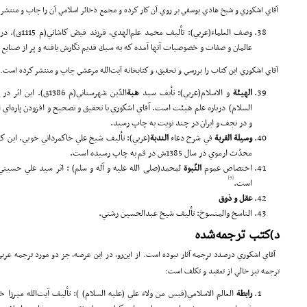
آقاي اشكوري و شيخ هادي يوسفي بر روي آن كار كرده و مجمع ذخائر اسلامي آن را چاپ و منتشر
وصف العلماء(عرب
عالمان و صفات و خصوصيات آنها آمده كه به سبك قديم نگارش يافته و پر از صنايع
آقاي اشكوري اين كتاب را بررسي و تحقيق، و كتاب­خانه آيت‌الله مرعشي چاپ و منتشر كرده است.
ا
لهيئة
و الاسلام(عربي): تأيف سيد
هبة
‌الدّين شهرستاني(م 6
السلام) درباره علم هيئت است. آقاي اشكوري با تحقيق و تصحيح و افزودن پاره‌اي ا
و در نجف و ايران در چند نوبت به چاپ رسيد.
وسيلة
القربة
في شرح دعاء
الندبة
(عربي): تأليف شيخ علي خاك­مرداني خويي. اين ك
محدّث ارموي در سال 1385ش در قم به چاپ رسيده است.
اختصاص عموم
النّبو
ة
[9]
است.
عقل و ذوق
الناسخ والمنسوخ: تأليف شيخ عبدالحسين رشتي.
د)‌كتب ترجمه‌شده
آقاي اشكوري درصدد ترجمه آثار نبوده است. از اين‌رو، در اين عرصه، جز دو مورد ترجمه عربي
ترجمه نيز خالي از تعقيد و تكلف است:
را
بطة