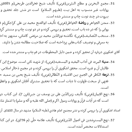
مجمع 
روايات غير منسوب به اهل بيت (علیهم السلام) است در شش جلد تحقيق و برر
بيروت در چند نوبت چاپ و منتشر شده است.
معدن الجواهر و
ريا
ضة
روايي را كه در ده باب است، تحقيق و بررسي كرده و در دو نوبت چاپ و منتشر گر
به معرفي و توصيف كتاب‌هايي پرداخته است كه صلاحیت مطالعه شدن را دارند.
آقاي اشكوري درباره آن تحقيق كرده و ضمن دليل المخطوطات در قم چاپ و منتشر شده است.
منية
المريد في آداب المفيد و المستفيد(عربي): از شهيد ثاني است. موضوع اين ك
طالبان آن و غيره است. محقق اشكوري آن را بررسي كرده و در مجمع ذخائر اسلامي در سال 1402ق به چاپ رس
نز
هة
فقهي از مبحث طهارت تا ديات است كه با تحقيق مشترك آقايان اشكوري و واعظ
است.
نهج ‌الايمان(عربي): تأليف زين
است كه در آيات قرآن و روايات رسول اكرم (صلی الله علیه و آله و سلم) يا اشعار ش
استاد اشكوري آن را بررسي كرده و نشر مجتمع امام هادي (علیه السلام) مشهد در سال 1418ق آن را چاپ و منتشر ساخته است.
نهج المسترشدين في اصول الدّي
استدلالات مختصر آمده است.