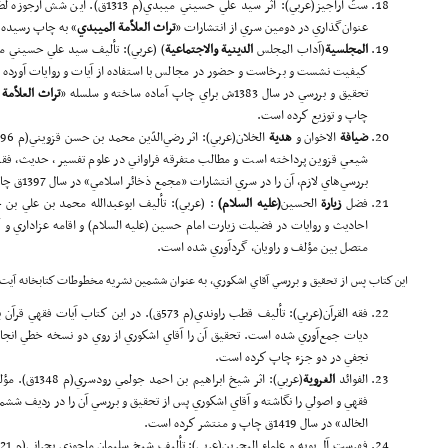
ستّ اراجيز(عربي): اثر سيد علي حسيني م
عنوان‌گذاري در دومين سري از انتشارات «
تراث
العلاّ
مة الميبدي
» به چاپ رسيده
ا
لمجلسية
(آداب المجلس
الد
ينية
والاجتما
عية
) (عربي): تأليف سيد علي حسيني م
كيفيت نشست و برخاست و حضور در مجالس با استفاده از آيات و روايات آورده 
تحقيق و بررسي در سال 1383ش براي چاپ آماده ساخته و سلسله «
تراث
العلاّ
مة 
چاپ و توزيع كرده است.
ضيا
فة
الاخوان و
هد
ية
شيعي قزوين پرداخته است و مطالب متفرقه فراواني در علوم تفسير، حديث، فقه 
بررسي‌هاي لازم، آن را در سري انتشارات «مجمع ذخائر اسلامي» در سال 1397ق چاپ و منتشر كرده است.
فضل
زيار
ة
الحسين
(علیه السلام)
احاديث و روايات در فضيلت زيارت امام حسين (علیه السلام) و اقامه عزاداري و
متصل بين مؤلف و راويان، گردآوري شده است.
اين كتاب پس از تحقيق و بررسي آقاي اشكوري، به عنوان ششمين نشريه مخطوطات كتاب­خانه آيت‌
فقه القرآن(عربي): تأليف قطب راوندي(م 573ق). در اي
ديات جمع‌آوري شده است. تحقيق آن را آقاي اشكوري از روي دو نسخه خطي انجام 
نجفي در دو جزء چاپ كرده است.
الفوائد
الغرو
ية
(عربي): اثر شي
فقهي و اصولي را نگاشته و آقاي اشكوري پس از تحقيق و بررسي آن را در رديف ششمي
الخالد» در سال 1419ق چاپ و منتشر كرده است.