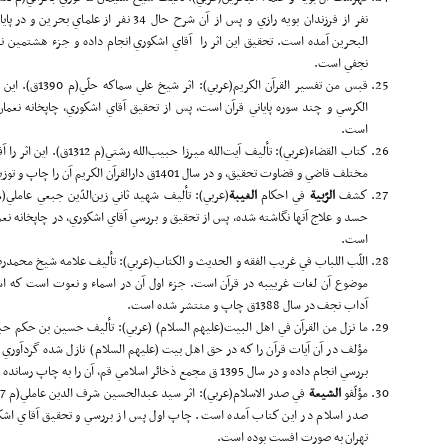
نفر از فرزندان بويه رازي و پس از آن شرح حال 
البحرين آمده است. تحقيق اين اثر را ‌ آقاي اشكوري انجام داده و جزء هشتمين ن
نجفي است.
قبس من تفسير القرآن الكريم(عربي): اثر شيخ علي سماكه حلّي(م 1390ق). اين تفسير مختصر كه شامل سوره‌هاي حمد،
است.
كتاب القضاء(عربي): تأليف آيت‌
مختلف قاضي و قضاوت تحقيق، و در سال 1401ق دارالقرآن الكريم آن را چاپ و توزيع كرده است.
كشف
الرّ
بية
في احكام
ا
لغيبة
است.
موضوع آن لغات غرييبه در قرآن است. جزء اول آن در اسماء و نعوت است كه استا
آداب نجف در سال 1388ق چاپ و منتشر شده است.
ما نزل من القرآن في اهل البيت(علیهم السلام) (عربي): تأليف حسين بن حكم ح
مؤلف در آن آيات قرآن را كه در حق اهل بيت (علیهم السلام) نازل شده گردآوري 
بررسي انجام داده و در سال 1395 ق مجمع ذخائر اسلامي قم، آن را به چاپ رسانده است.
مؤلّفو
الشيعة
صدر اسلام در اين كتاب آمده است. چاپ اول پس از بررسي و تحقيق آقاي اشكو
تهران به صورت افست بوده است.