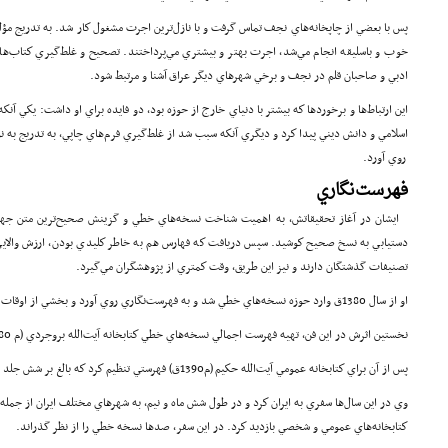
پس با بعضي از چاپخانه‌هاي نجف تماس گرفت و با نازل‌ترين اجرت مشغول كار شد. به تدريج مؤلفا
خوب و باسليقه انجام مي‌شد، اجرت بهتر و بيشتري مي‌پرداختند. تصحيح و غلط‌گيري كتاب‌ه
ادبي و صاحبان قلم در نجف و برخي شهرهاي ديگر عراق آشنا و مرتبط شود.
اين ارتباط‌ها و برخوردها كه بيشتر با دنياي خارج از حوزه‌ بود، دو فايده براي او داشت: يكي آن
اسلامي و دانش ديني پيدا كرد و ديگري آنكه سبب شد از غلط‌گيري فرم‌هاي چاپي، به تدريج به ن
روي آورد.
فهرست‌نگاري
ايشان در آغاز تحقيقاتش، به اهميت شناخت نسخه‌‌هاي خطي و گزينش صحيح‌ترين متن جهت م
دستيابي به نسخ صحيح كوشيد. سپس دريافت كه فهارس هم به خاطر كليدي بودن، ارزش والايي
تصنيفات گذشتگان دارند و نيز اين طريق، وقت كمتري از پژوهشگران مي‌گيرد.
او از سال 1380ق وارد حوزه نسخه‌هاي خطي شد و به فهرست‌نگاري روي آورد و بخشي از اوقات خود را به اين كار اختصاص داد.
نخستين اثرش در اين فن، تهيه فهرست اجمالي نسخه‌هاي خطي كتابخانه آيت‌الله بروجردي (م 1380ق) در نجف بود.
پس از آن براي كتابخانه عمومي آيت‌الله حكيم (م1390ق) فهرستي تنظيم كرد كه بالغ بر شش جلد محفوظ گرديد.
وي در اين سال‌ها سفري به ايران كرد و در طول شش ماه و نيم، به شهرهاي مختلف ايران از جمله
كتاب­خانه‌هاي عمومي و شخصي بازديد كرد. در اين سفر، صدها نسخه خطي را از نظر گذراند.