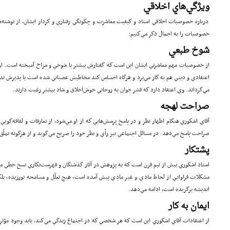
ويژگي‌هاي اخلاقي
درباره خصوصيات اخلاقي استاد و كيفيت معاشرت و چگونگي رفتاري و كردار ايشان، از نوشته‌ه
خصوصيات را به اجمال ذكر مي‌كنيم:
شوخ طبعي
از خصوصيات مهم معاشرتي ايشان اين است كه گفتارش بيشتر با شوخي و مزاح آميخته است. ا
اعتقادي و ديني هم به كار مي‌برد و هرگاه احساس كند مخاطبش عصباني شده است يا پذيرش ندارد،
مي‌گرداند. وي اعتقاد دارد كه قشر جوان به روحاني خوش‌اخلاق و شاد بيشتر رغبت دارند.
صراحت لهجه
آقاي اشكوري هنگام اظهار نظر و در پاسخ پرسش‌هايي كه از او مي‌شود، از تعارفات و لفافه‌گوي
صراحت پاسخ مي‌دهد. در مسائل اجتماعي نيز رأي و نظر خود را صريح مي‌گويد و از هرگونه تملّق‌گ
پشتكار
استاد اشكوري بيش از نيم قرن است كه به پژوهش در آثار گذشتگان و فهرست‌نگاري نسخ خطي مشغول
مشكلات فراواني از لحاظ مادي و غير مادي پيش آمده است، هيچ تعلّل و مسامحه‌ نورزيده، بلكه 
انديشه برگزيده است، ادامه مي‌دهد.
ايمان به كار
از اعتقادات آقاي اشكوري اين است كه هر شخصي كه در اجتماع زندگي مي‌كند، بايد وجود مؤثري