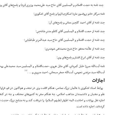
چند نامه به حجت الاسلام و المسلمين آقاي حاج سيد علي‌محمد وزيري (يزد) و پاسخ‌هاي آقاي وز
نامه سركار خانم پروفسور ماريا اسكارچيا (رم) و پاسخ آقاي اشكوري؛
چند نامه از آقاي احمد گلچين معاني و پاسخ‌هاي آن؛
چند نامه از حجت ‌الاسلام و المسلمين آقاي كاظم مدير شانه‌چي؛
چند نامه از حجت ‌الاسلام و المسلمين آقاي حاج سيد عبدالعزيز طباطبايي؛
چند نامه از علاّمه محقق حاج شيخ محمدتقي شوشتري؛
چند نامه از آقاي ايرج افشار و پاسخ‌هاي وي؛
نامه آيت‌الله ميرزا خليل كمره‌اي،‌ آقاي مايل هروي، حجت‌الاسلام و المسلمين سيد محمدعلي ر
[12]
آيت‌الله سيد مرتضي نجومي، آيت‌الله جعفر سبحاني، احمد منزوي و... .
اجازات
روابط استاد اشكوري با عالمان بزرگ معاصر، هنگام اقامت وي در نجف و هم‌اكنون در قم، فراوان
علم و مفتيان و دانشمندان مذاهب اسلامي، چه هنگام سفر به كشورهاي مختلف و چه در كنفران
اجازه نقل روايات و احاديث ائمه اطهار (علیهم السلام) را دريافت كند و به مشايخ بزرگ حديث 
كرده‌اند، اجازه داده است.