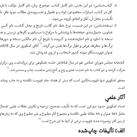
كتاب‌شناسي: در اين بخش، نام كامل كتاب، موضوع، زبان، نام كامل ‌مؤلف با ت
كار در كتاب، اميازات مخصوص، ابواب و فصول و تقسيم‌بندي مطالب مورد نظر، نا
تأليف و محل آن، آغاز و انجام، آورده مي‌شود.
نسخه‌شناسي: در اين قسمت، نوع خط، نام كاتب، تاريخ و محل كتابت، نام كسي
عناوين، جدول‌بندي‌ صفحه‌ها يا زرفشاني يا سرلوح يا مينياتور و كارهاي تزييني و ه
نسخه يا اجازه و نام اجازه‌دهنده و گيرنده با تاريخ آن، نام مالكين نسخه و مهر‌ها
[4]
برگ‌ها و سطرها، عرض و طول برگ‌ها يقين مي‌گردد.
آق
عنوان فهرست‌نگار نمونه كشور انتخاب، و از وي قدرداني شد.
كتاب­خانه مجلس شوراي اسلامي هم در سال 1384ش جلسه‌ باشكوهي بر
[5]
شركت كردند و دو كتاب به نام حديث عشق و رنج و گنج بدين مناسبت چاپ و منتشر شد.
است.
آثار علمي
[6]
از بين آثار برشمرده شده، فهرست برخي از آنها به اين شرح است:
الف) تأليفات چاپ‌شده