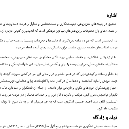
اشاره
تحقيق در زمينه‌هاي متن‌پژوهي، فهرست‌نگاري و نسخه‌شناسي و تحليل و عرضه دستاوردهاي عل
از مصداق‌هاي بارز تحقيقات و پژوهش‌هاي بنيادين فرهنگي است كه انديشوران كنوني درباره آن مت
در اين مسير است كه هم در سايه بهره‌گيري از دانش‌ها و تجربيات پيشينيان، زمينه تعالي و تك
هويت اصالت‌هاي جامعه، بستري مناسب براي بالندگي نسل‌هاي آينده ايجاد مي‌شود.
با ارج نهادن به تلاش‌ها و خدمات علمي پژوهندگان سخت­كوش عرصه‌هاي متن‌پژوهي، نسخه‌شنا
حافظان نسخه‌هاي خطي، مي‌توان زمينه را براي و آشنايي نسل جوان با اين مقوله فرهنگي و علاقه‌من
به خاطر زحمات و كوشش‌هايي كه در عصر حاضر و در راستاي اين امر در كشور صورت گرفته، بايد
ديده خويش را مايه گذاشتند و ده‌ها سال در كنج خانه يا كتابخانه‌ها براي شناسايي، فهرست‌نگاري
اختيار پژوهشگران حوزه‌هاي فكري و تاريخي قرار دادند. از جمله آن تلاشگران و استادان، عالم 
نگهبان نوانديش متون كهن، مؤلف و نگارنده آثار فراوان و خدمات ماندگار در عرصه مواريث 
المسلمين آقاي سيد احمد حسيني اشكوري است كه به حق مي‌توان از او به نام شيخ آقا بزرگ 
مكتوب، ياد كرد.
تولد و زادگاه
سيد احمد حسيني اشكور