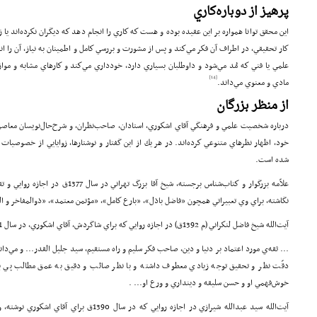
پرهيز از دوباره‌كاري
اين محقق توانا همواره بر اين عقيده بوده و هست كه كاري را انجام دهد كه ديگران نكرده‌اند يا ز
كار تحقيقي، در اطراف آن فكر مي‌كند و پس از مشورت و بررسي كامل و اطمينان به نياز، آن را ا
علمي يا فني‌ كه مُد مي‌شود و داوطلبان بسياري دارد، خودداري مي‌كند و كارهاي مشابه و موا
[14]
مادي و معنوي مي‌داند.
از منظر بزرگان
درباره شخصيت علمي و فرهنگي آقاي اشكوري، استادان، صاحب‌نظران، و شرح‌‌حال‌نويسان معاصر،
خود، اظهار نظرهاي متنوعي كرده‌اند. در هر يك از اين گفتار و نوشتارها، زوايايي از خصوصي
شده است.
علاّمه بزرگوار و كتاب‌شناس برجسته، شيخ آقا
نگاشته، براي وي تعبيراتي همچون «فاضل باذل»، «بارع كامل»، «مؤتمن معتمد»، «ذوالمفاخر و المآ
آيت‌الله شيخ فاضل لنكراني (م 1392ق) در اجازه روايي كه براي شاگردش، آقاي اشكوري، در سال 1391ق نگاشته، او را چنين توصيف كرده است:
... ثقه‌ي مورد اعتماد بر دنيا و دين، صاحب فكر سليم و راه مستقيم، سيد جليل القدر... و مي‌د
دقّت نظر و تحقيق توجه زيادي معطوف داشته و با نظر صائب و دقيق به عمق مطالب پي برده
خوش‌فهمي او و حسن سليقه و دينداري و ورع او... .
آيت‌الله سيد عبدالله شيرازي در اجازه روايي كه در سال 1390ق براي آقاي اشكوري نوشته، وي را با جمله‌ي «... الفاضل الكامل و العلاّ