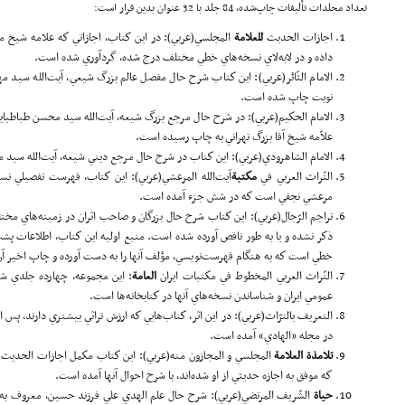
تعداد مجلدات تأليفات چاپ‌شده، 84 جلد با 32 عنوان بدين قرار است:
اجازات الحديث
للعلا
مة
داده و در لابه‌لاي نسخه‌هاي خطي مختلف درج شده، گردآوري شده است.
الامام الثّائر(عربي): اين كتاب شرح حال مفصل عالم بزرگ شيعي، آيت‌الله سيد 
نوبت چاپ شده است.
الامام الحكيم‌(عربي): در شرح حال مرجع بزرگ شيعه، آيت‌الله سيد محسن طباطبايي
علاّمه شيخ آقا بزرگ تهراني به چاپ رسيده است.
الامام الشاهرودي(عربي)‌: اين كتاب در شرح حال مرجع ديني شيعه، آيت‌الله سيد محمود شا
التّراث العربي في
مكتبة
آيت‌الله المرعشي(عربي): اين كتاب، فهرست تفصيلي نسخ
مرعشي نجفي است كه در شش جزء آمده است.
تراجم الرّجال(عربي): اين كتاب شرح حال بزرگان و صاحب اثران در زمينه‌هاي م
ذكر نشده و يا به طور ناقص آورده شده است. منبع اوليه اين كتاب، اطلاعات پشت
خطي است كه به هنگام فهرست‌نويسي، مؤلف آنها را به دست آورده و چاپ اخير آن در 4 جلد منتشر شده
التّراث العربي المخطوط في مكتبات ايران
العا
مة
: اين مجموعه، چهارده‌ جلدي شا
عمومي ايران و شناساندن نسخه‌هاي آنها در كتاب­خانه‌ها است.
التعريف بالترّاث(عربي): در اين اثر، كتاب‌هايي كه ارزش تراثي بيشتري دارند، پس 
در مجله «الهادي» آمده است.
تلامذ
ة
العلا
مة
المجلسي و المجازون منه(عربي): اين كتاب مكمل اجازات الحديث ل
كه موفق به اجازه حديثي از او شده‌اند، با شرح احوال آنها آمده است.
حيا
ة