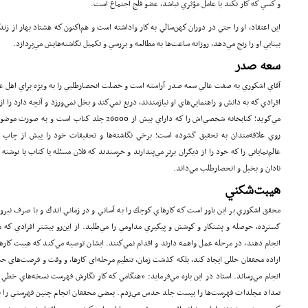
و كسي كه كار نكند يا عامل مؤثري نباشد، عضو فلج اجتماع است.
اين اعتقاد، او را حتي در دوران كهن‌سالي به كار واداشته است و هم‌اكنون كه هشتاد بهار از 
بينايي او را رنج مي‌دهد، روزانه ساعت‌ها به مطالعه و بررسي و تكميل نگاشته‌هايش مي‌پردازد.
سعه صدر
آقاي اشكوري به صفت عالي سعه صدر آراسته است و خصلت انحصارطلبي را به ويژه براي اهل علم 
افرادي كه به دانش و راهنمايي‌هاي او نيازمندند، دريغ نمي‌كند و بخل نمي‌ورزد و آنچه دارد را 
مي‌گويد؛ كتاب­خانه‌ شخصي‌اش را كه داراي بيش از 26000
روي علاقه‌مندان به تحقيق گشوده است؛ برخي نگاشته‌ها و تحقيقات خود را پيش از چاپ و 
عالم‌نماياني را كه خود را از ديگران برتر مي‌پندارند و خرسندند كه فلان مسئله يا كتاب يا نوشته
نادان و بخيل و انحصارطلب مي‌داند.
هيبت‌شكني
محقق اشكوري بر اين باور است كه كارهاي كوچك را به آساني و در زماني اندك و با صرف نيرويي
گسترده، حوصله و پشتكار و كوشش و پيگيري مداومي را مي‌طلبد. از اين‌رو بيشتر افرادي كه م
انجام دهند، در مرحله عمل واهمه دارند و اقدام نمي‌كنند. ايشان توصيه مي‌كند كه هيبت كار
اراده محققان خللي ايجاد كند، بلكه گذشت زمان، تنظيم مرحله‌اي كارها، و وقت و فرصت‌هاي حس
انجام مي‌رساند. استاد در اين باره مي‌فرمايد: ‌«هنگامي كه كار نگارش فهرست نسخه‌هاي خطي ك
تعداد مجلدات فهرست‌ها را بيست جلد حدس مي‌زدم. بعضي محققان انجام چنين فهرستي را به