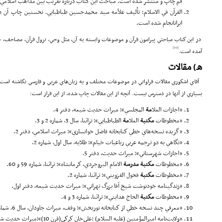
قم چاپ و منتشر شده است. مباحث اين كتاب درباره تقريب بين مذاهب اسلامي
ايرانانجام شده است.
در اين كتاب مباحثي پيرامون قرآن و موضوعات وابسته به آن، مثل وحي، نزول قرآن، مصاحف، جم
[10]
آمده است.
هـ) مقالات
آقاي اشكوري مقالات فراواني در موضوعات مختلف و به زبان‌هاي عربي و فارسي نگاشته است ك
بسياري از آنها در دسترس نيست. آنچه از اين مقالات چاپ شده، از اين قرار است:
«اجازات العلا
مة
المجلسي»؛ ميراث حديث شيعه، دفتر 4.
«مخطوطات
مكتبة
العلا
مة
الطباطبايي»؛ تراثنا، سال 3، شماره 2 و 3.
«گزيده نسخه‌هاي خطي كتاب­خانه فاضل خوانساري»؛ ميراث اسلامي، دفتر 2.
«نگاهي به دو ترجمه عربي رباعيات خيام»؛ طلايه، سال اول، شماره 2.
«اجازات شهرستاني»؛ ميراث حديث، دفتر 5.
«مخطوطات
مكتبة
مدرسة
الامام البروجردي، كرمانشاه»؛ تراثنا، شماره 59 و 60.
«مخطوطات
مكتبة
فحول القزويني»؛ تراثنا، شماره 2.
«زندگي­نامه خودنوشت شيخ آقا بزرگ تهراني»؛ ميراث حديث شيعه، دفتر اول.
«مخطوطات
مكتبة
الحاج هدايتي»؛ تراثنا، شماره 3 و 4.
«معرفي چند نسخه خطي از كتابخانه نوربخش»؛ وقف، ميراث جاودان، سال 6، شماره 1.
«ولايت‌نامه اميرالمؤمنين (علیه السلام) :علي‌خان كركي(قرن 10)»؛ميراث حديث شيعه،دفتر9.