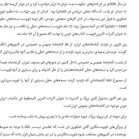
در سال 1391ق بر اثر فشارهاي حكومت بعث عراق به ايران مهاجرت كرد و در جوار كريمه 
به ديدار او رفت، آيت‌الله نجفي مرعشي (م 1411ق) بود. ايشان از 
(1391 – 1417ق) كه در آنجا مشغول بود، 27 جلد فهرست نسخه‌هاي خطي را
به عنوان التراث العربي فهرست كتاب‌هاي عربي را نوشت كه مجموع آن 35 جلد شد.
وي افزون بر بازديد كتاب­خانه‌هاي ايران، از 45 كتاب­خانه عمومي و خصوص
كويت، عربستان سعودي، بحرين و غيره، بازديد و از نسخه‌هاي خطي و نفايس آنها عكس‌برداري كر
از شصت كتاب­خانه عمومي و خصوصي داخل كشور در شهرهاي قم، مشهد، تهران، كرمانشاه، همدان،
نيز ديدن كرد و نسخه‌هاي خطي كتاب­خانه‌هايشان را از نظر گذراند و براي بسياري از آن­ها فهرست
از مجموع 105 كتاب­خانه‌اي كه بازديد كرده، نسخه‌هاي خطي بسياري از آنها را فهرست
است.
وي هم اكنون مشغول كاري بزرگ و گسترده با عنوان التراث العربي المخطوط في مكتبات ايران
عربي موجود در كتابخانه‌هاي عمومي ايران است.
براي نمونه از اين پروژه بزرگ، دوره‌ چهارده جلدي را با بهترين روش به چاپ رسانده است.
از ويژگي‌هاي فهرست‌نگاري آقاي اشكوري اين است كه تقليدي نيست، بلكه با توجه به شيوه
تهيه‌شده در كشورهاي مختلف، شيوه فهرست‌نگار‌یش را در دو بخش متمايز قرار داده كه بسيار آس