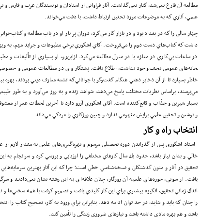
مطالعه آن فارغ نمي‌شد، كنار نمي‌گذاشت. آثار فراواني از استادان و نويسندگان عرب و فارس و ترج
علمي، آثاري كه به موضوعات مورد تحقيق ارتباط داشت، با دقت مي‌خواند.
چهار سالي را كه در بغداد بود و در بازار كار مي‌كرد، دوران پر بار او در باب مطالعه و كتاب‌خوان
داشت كه كتاب‌هاي دست دوم را مي‌فروخت. آقاي اشكوري برخي مطبوعات و جرايد مهم، به ويژه
خانه‌هاي عمومي نجف وجود نداشت، اطلاع يافت. پشتكار وي در مطالعات عمومي و خصو
خاطر بسپارد تا از آن ذخاير ذهني هنگام گفت‌وگو با جواناني‌كه تشنه معارف ديني بودند، بهره ب
مي‌پرسند، براساس نظريات مختلف پاسخ مي‌دهد، شواهد زنده و به روز مي‌آورد و به طور طبيعي ا
بسيار شيرين و جذّاب و قانع‌كننده است. آقاي اشكوري آرزو دارد تا آخرين لحظات عمر از معش
و نوشتن و تحقيق علمي برايش مفهومي ندارد و چنين روزگاري را مردگي مي‌داند.
انتخاب راه و كار
استاد اشكوري پس از گذراندن دوره‌ تحصيلي مرسوم و بهره‌گيري‌هاي علمي به مقدار لازم از ع
خالي و بدان نياز باشد، حدود يك سال كارهاي مختلفي را ارزيابي و بررسي كرد و سرانجام به اي
تحقيق در آثار و متون گذشتگان و نسخه‌شناسي خطي است؛ چرا كه اين آثار بهترين سرمايه‌هايي ه
يافت. از سويي، حوزه‌هاي علميه آن روزگار، چنان علاقه‌‌اي به اين رشته نشان نمي‌دادند و س
اندك زماني تحقيق، انگيزه بيشتري براي اين كار كليدي يافت و تصميم گرفت با همه سختي‌ها و ن
را چنان كه بايد و شايد، در حد توان ادامه دهد. بنابراين براي ورود به كار، تصحيح كتاب را 
باشد و هم بهره‌ مادي داشته باشد و نيازهاي ضروري زندگي را تأمين كند.