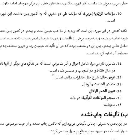
خطي عربي، معرفي شده است. كار فهرست‌نگاري نسخه‌هاي خطي اين مركز همچنان ادامه دارد...
مؤلفات
الزيّدية
(عربي): كه مؤلف طي دو سفري كه به كشور يمن داشته، اين فهرس
است.
نكته گفتني در اين مورد، اين است كه زيديه از مذاهب شيعي است و بيشتر در كشور يمن انتشار
شيعه اماميه و شيعه زيديه بوده، برخي از تأليفات زيدي به شيعيان امامي نسبت داده شده است. 
تعامل علمي بيشتر، بين اين دو مذهب بوده كه در آن تأليفات شيعيان زيدي قرون مختلف به ترت
مخطوط آن اشاره گرديده است.
شاعران فارسي‌سرا: شامل احوال و آثار شاعراني است كه در تذكره‌هاي ديگر از آنها 
در سال 1426ق در قمچاپ و منتشر شده است.
[7]
عرض حال
:‌ شرح حال خاطرات مؤلف است.
مصادر الحديث والرجال
عيون الشعر الولائي
معجم المولفات
القرآنية
: دو جلد
سفرنامه
ب) تأليفات چاپ‌نشده
در اين بخش به معرفي اجمالي تأليفاتي مي‌پردازيم كه تاكنون چاپ نشده و از حيث موضوعي، متنو
عنوان است كه در صورت چاپ، بالغ بر چهل جلد مي‌گردد.