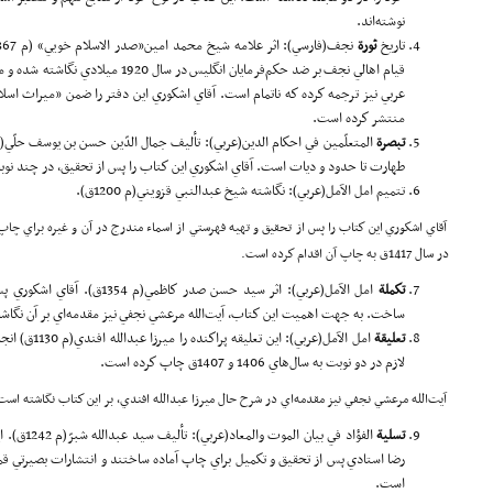
نوشته‌اند.
تاريخ
ثور
ة
قيام اهالي نجف بر ضد حكم‌فرمايان انگليس د
منتشر كرده است.
تبصر
ة
طهارت تا حدود و ديات است. آقاي اشكوري اين كتاب را پس از تحقيق، در چند ن
تتميم امل الآمل(عربي): نگاشته شيخ عبدالنبي قزويني(م 1200ق).
آقاي اشكوري اين كتاب را پس از تحقيق و تهيه فهرستي از اسماء مندرج در آن و غيره براي چاپ 
در سال 1417ق به چاپ آن اقدام كرده است.
تكملة
امل الآمل(عربي): اثر سيد حسن صدر
ساخت. به جهت اهميت اين كتاب، آيت‌الله مرعشي نجفي نيز مقدمه‌اي بر آن نگاش
تعليقة
امل الآمل(عربي)
لازم در دو نوبت به سال‌هاي 1406 و 1407ق چاپ كرده است.
آيت‌الله مرعشي نجفي نيز مقدمه‌اي در شرح حال ميرزا عبدالله افندي، بر اين كتاب نگاشته است
تسلية
الفؤاد في بي
است.