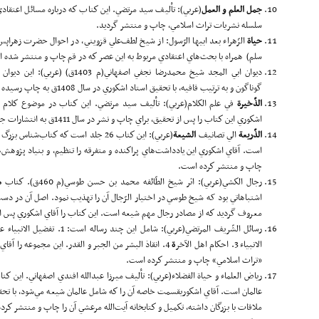
جمل العلم و العمل
(عربي): تأليف سيد مرتضي. اين كتاب كه درباره مسائل اعتقاد
سلسله نشريات تراث اسلامي، چاپ و منتشر گرديد.
حيا
ة
الزّهراء بعد ابيها الرّسول: از شيخ لطف‌علي قزويني، در احوال حضرت زهراپس 
سلم) همراه با بحث‌هاي اعتقادي مربوط به اين عصر كه در قم چاپ و منتشر شده 
ديوان ابي المجد شيخ محمدرضا نجفي اص
گوناگون و به ترتيب قافيه، با تحقيق استاد اشكوري در سال 1408ق به چاپ رسيده است.
الذّخير
ة
في علم الكلام(عربي): تأليف سيد مرتضي. اين كتاب در موضوع كلام 
اشكوري اين كتاب را پس از تحقيق، براي چاپ و نشر در سال 1411ق به انتشارات جامعه مدرسين سپرد.
الذّريعة
الي تصانيف
الشيعة
(عربي): اين كتاب 26 جلد است كه كتاب‌شن
چاپ و منتشر كرده است.
رجال الكشي(عربي): اثر شيخ الطّائفه محمد بن حسن طوسي(م 460ق). كتاب
م
اشتباهاتي بود که شيخ طوسي در اختيار الرّجال آن را تهذيب نمود. اصل آن در 
معروف گرديد كه از مصادر رجال مهم شيعه است. اين كتاب را آقاي اشكوري پس 
رسائل الشّريف المرتضي(عربي): شامل اين چند رساله است: 1. تفضيل الانبياء علي الملا
الانبياء 3. احكام اهل الآخر
ة
4. انقاذ البشر من الجبر و القدر. اين مجموعه را آ
«تراث اسلامي» چاپ و منتشر كرده است.
رياض العلماء و حياة الفضلاء(عربي): تأليف ميرزا عبدالله افندي اصفهاني. اين ك
عالمان است. آقاي اشكوريقسمت خاصه آن را كه شامل عالمان شيعه مي‌شود، با تحق
ملاقات با بزرگان داشته، تكميل و كتاب­خانه آيت‌الله مرعشي آن را چاپ و منتشر كر