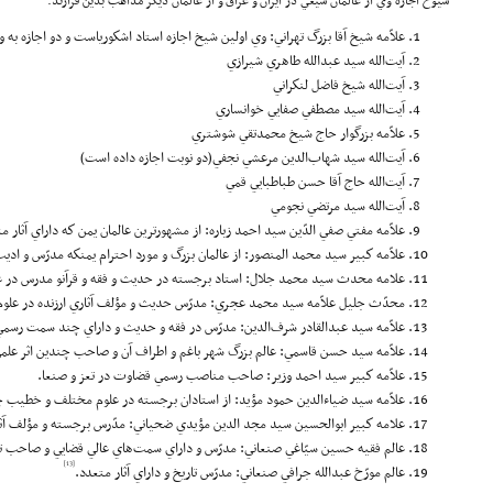
شيوخ اجازه وي از عالمان شيعي در ايران و عراق و از عالمان ديگر مذاهب بدين قرارند:
علاّمه شيخ آقا بزرگ تهراني: وي اولين شيخ اجازه استاد اشكورياست و دو اجازه به
آيت‌الله سيد عبدالله طاهري شيرازي
آيت‌الله شيخ فاضل لنكراني
آيت‌الله سيد مصطفي صفايي خوانساري
علاّمه بزرگوار حاج شيخ محمدتقي شوشتري
آيت‌الله سيد شهاب‌الدين مرعشي نجفي(دو نوبت اجازه داده است)
آيت‌الله حاج آقا حسن طباطبايي قمي
آيت‌الله سيد مرتضي نجومي
علاّمه مفتي صفي الدّين سيد احمد زباره: از مشهورترين عالمان يمن كه داراي آثار 
علاّمه كبير سيد محمد المنصور: از عالمان بزرگ و مورد احترام يمنكه مدرّس و اد
علامه محدث سيد محمد جلال: استاد برجسته در حديث و فقه و قرآنو مدرس در 
محدّث جليل علاّمه سيد محمد عجري: مدرّس حديث و مؤلف آثاري ارزنده در علو
علاّمه سيد عبدالقادر شرف‌الدين: مدرّس در فقه و حديث و داراي چند سمت رسمي
علاّمه سيد حسن قاسمي: عالم بزرگ شهر باغم و اطراف آن و صاحب چندين اثر علم
علاّمه كبير سيد احمد وزير: صاحب مناصب رسمي قضاوت در تعز و صنعا.
علاّمه سيد ضياء‌الدين حمود مؤيد: از استادان برجسته در علوم مختلف و خطيب 
علامه كبير ابوالحسين سيد مجد الدين مؤيدي ضحياني: مدّرس برجسته و مؤلف آثا
عالم فقيه حسين سيّاغي صنعاني: مدرّس و داراي سمت‌هاي عالي قضايي و صاحب تأ
[13]
عالم مورّخ عبدالله جرافي صنعاني: مدرّس تاريخ و داراي آثار متعدد.