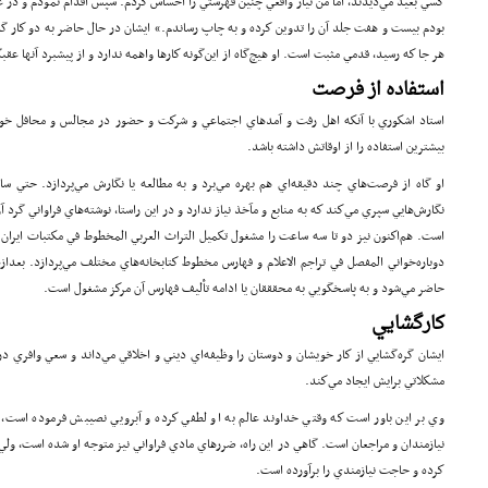
كسي بعيد مي‌ديدند، اما من نياز واقعي چنين فهرستي را احساس كردم. سپس اقدام نمودم و در عمل
بودم بيست و هفت جلد آن را تدوين كرده و به چاپ رساندم.» ايشان در حال حاضر به دو كار گستر
هر جا كه رسيد، قدمي مثبت است. او هيچ‌گاه از اين‌گونه كارها واهمه ندارد و از پيشبرد آنها عقب­
استفاده از فرصت
استاد اشكوري با آنكه اهل رفت و آمدهاي اجتماعي و شركت و حضور در مجالس و محافل خويش
بيشترين استفاده را از اوقاتش داشته باشد.
او گاه از فرصت‌هاي چند دقيقه‌اي هم بهره مي‌برد و به مطالعه يا نگارش مي‌پردازد. حتي ساعت
نگارش‌هايي سپري مي‌كند كه به منابع و مآخذ نياز ندارد و در اين راستا، نوشته‌هاي فراواني گرد آو
است. هم‌اكنون نيز دو تا سه ساعت را مشغول تكميل التراث العربي المخطوط في مكتبات ايران
دوباره‌خواني المفصل في تراجم الاعلام و فهارس مخطوط كتابخانه‌هاي مختلف مي‌پردازد. بعدازظ
حاضر مي‌شود و به پاسخ­گويي به محقققان يا ادامه تأليف فهارس آن مركز مشغول است.
كارگشايي
ايشان گره‌گشايي از كار خويشان و دوستان را وظيفه‌اي ديني و اخلاقي مي‌داند و سعي وافري 
مشكلاتي برايش ايجاد مي‌كند.
وي بر اين باور است كه وقتي خداوند عالم به او لطفي كرده و آبرويي نصيبش فرموده است، ز
نيازمندان و مراجعان است. گاهي در اين راه، ضررهاي مادي فراواني نيز متوجه او شده است، 
كرده و حاجت نيازمندي را برآورده است.