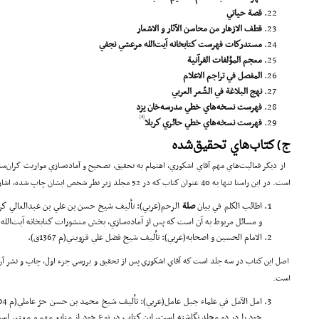
قصة
حياتي
قطف الازهار من محاسن الآثار و الاشعار
مستدركات فهرست كتابخانه آيت‌الله مرعشي نجفي
معجم المؤلفات
القرآ
نية
المفصل في تراجم الاعلام
نهج
البلا
غة
في الشّعر العربي
فهرست نسخه‌هاي خطي مدرسه‌خان يزد
[8]
فهرست نسخه‌هاي خطي حائري كربلا
ج) كتاب‌‌هاي تحقيق‌شده
از ديگر فعاليت‌هاي مهم آقاي اشكوري، اهتمام به تحقيق، تصحيح و آماده‌سازي مواريث گران‌سن
است. در اين راستا تنها به 40 عنوان كتاب كه در 52 مجلد زير نظر شخص ايشان چاپ شده، اشاره مي‌شود.
اطائب الكلم في بيان
صلة
الرحم(عربي): تأليف شيخ حسن بن علي بن عبدالعالي كر
و مسائل مربوط به آن است كه پس از آماده‌سازي، بخش منشورات كتاب­خانه آيت‌الله
الامام الحسين و اصحابه(عربي): تأليف شيخ فضل علي قزويني(م 1367ق).
است.
خود را در دو مجلد نگاشته است. اين كتاب در نوع خود از منابع مهم و معتبر است و