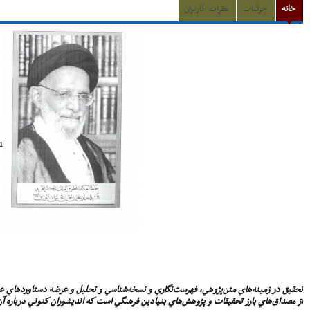
خانه
جزئیات
نظرات کاربران
1
تحقيق در زمينه‌هاي متن‌پژوهي، فهرست‌نگاري و نسخه‌شناسي و تحليل و عرضه دستاوردهاي عل
از مصداق‌هاي بارز تحقيقات و پژوهش‌هاي بنيادين فرهنگي است كه انديشوران كنوني درباره آن 