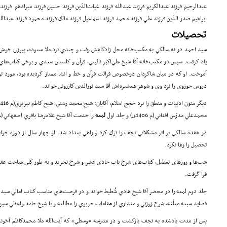
عبدالرحيم فرزند عبدالكريم فرزند عبدالله فرزند غياث‌الدّين فرزند حسين فرزند ميرادهم فرزند 
ابراهيم صدر الدّين فرزند علي فرزند محمد فرزند اسماعيل فرزند مالك فرزند محمود فرزند عبدالله 
تحصيلات
سید احمد در نه سالگي به مكتب‌خانه محل زادگاهش رفت و چندي نزد ملا سعوده، پيرزن خوش‌قلب
ياد گرفت. سپس در مكتب‌خانه آقا شيخ علي‌اكبر نائيني، قرآن و گلستان سعدي و برخي كتاب‌هاي 
آموخت. او كه در ميان شاگردان درخصوص قرائت قرآن و خط و انشا ممتاز گرديده بود، مورد 
دروس حوزوي را نزد وي و شوهر همشيره‌اش آقا سيد نورالدين كازروني خواند.
محمدعلي مدرّس افغاني (م 1406ق) و جلد اول
لمعه
را خدمت آقا شيخ غلامرضا باقري اصفهاني (م 1427ق) خواند
در هفده سالگي بر اثر مشكلاتي نجف را ترك كرد و راهي بغداد شد. او چهار سال از دوره جوان
تحصيل را رها نكرد.
فرا گرفت.
جلد دوم لمعه را در محضر آقا شيخ هادي شُطيط خواند و در فرصت‌هاي مناسب كتاب امالي سيد مرت
قصايد سبعه معلّقه، شرح زوزني و مقداري از
م
قامات حريري را مطالعه و با شيخ حامد واعظي سبزو