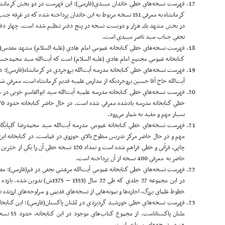
فهرست نسخه‌هاي خطي خاندان ميبدي(فارسي): اين فهرست در دو بخش كرمان
كرمانشاه به معرفي 151 نسخه مربوط به اين خاندان پرداخته شده كه د
در بخش مشهد يك هزار و دويست نسخه در پنج دفتر تنظيم شده است. چهار دفتر 
نجفي جناب سيد ناصر ميبدي است.
كتاب­خانه عمومي مجتمع امام هادي (علیه السلام) است كه آيت‌الله سيد محمدح
آيت‌الله حاج آقا حسين بروجرديكه از مدارس علميه قديم كرمانشاه است، معرفي ش
بسيار مهم و مفيد به شمار مي‌رود.
فهرست نسخه‌هاي خطي كتاب­خانه عمومي مدرسه آيت‌الله سيد محمدرضا گلپايگان
مهم و در حال حاضر مركز تدريس سطوح بالاي حوزوي در قماست. در كتابخانه اي
چاپي، قرآني و خطي فراهم شده است و تعداد 120 نسخه
حاضر به معرفي 400 نسخه از آن پرداخته است.
فهرست نسخه‌هاي خطي كتاب­خانه عمومي آيت‌الله مرعشي نجفي در قم(فارسي): م
در اين مجموعه 27 جلدي كه طي 22 سال (
خطوط علماي بزرگ، اجازه‌ها و نمونه‌هايي از نسخه‌هاي قديمي و سرلوحه‌هاي ارزنده‌
فهرست‌ نسخه‌هاي خطي خورشيد گرديزدي در مُلتان پاكستان(فارسي): اين كتاب­خ
ملتان پاكس