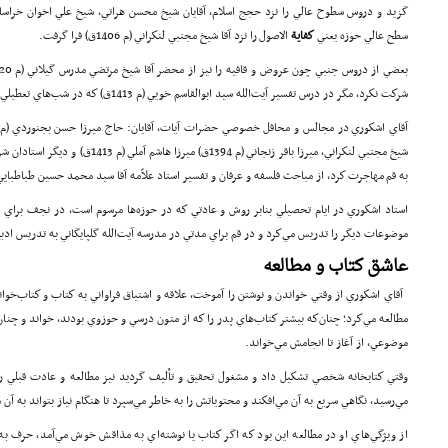
گزيد و دروس سطوح عالي را نزد حجج اسلام، آقايان شيخ محسن هراتي، شيخ علي اخوان خراس
سطح عالي حوزه يعني
كفا
ية
الاصول را نزد آقا شيخ مجتبي لنكراني (م 1406ق) فرا گرفت.
شركت نكرد، مگر در درس تفسير آيت‌الله سيد ابوالقاسم خويي (م 1413ق) كه در شب‌هاي تعطيلي برگزار مي‌شد.
شيخ مجتبي لنكراني، ميرزا باقر زنجاني (م 94
به قم مهاجرت كرد، از مباحث فلسفه و عرفان و تفسير استاد علاّمه آقا سيد محمد حسين طباطبايي (م 1402ق) بهره‌مند گر
استاد اشكوري در ايام تحصيلي بنابر روش و عادتي كه در حوزه‌ها مرسوم است، در نجف‌ براي
موضوعات ديگر را تدريس مي‌كرد و در قم براي مدتي در مدرسه آيت‌الله گلپايگاني به تدريس اد
عاشق كتاب و مطالعه
آقاي اشكوري از وقتي خواندن و نوشتن را آموخت، علاقه و اشتياق فراواني به كتاب و كتاب‌خواني
مطالعه مي‌كرد؛ چنان‌كه بيشتر كتاب‌هاي پدر را كه از متون درسي و حوزوي بودند، خواند و چنا
موضوعي، از آغاز تا انجامش مي‌خواند.
وقتي كتابخانه شخصي تشكيل داد و مشغول تحقيق و تأليف گرديد نيز مطالعه و عادت قبلي ر
مي‌رسيد، نگاهي سريع به آن مي‌افكند و محتوياتش را به خاطر مي‌سپرد تا هنگام نياز بتواند به آن 
از ويژگي‌هاي او در مطالعه اين بود كه اگر كتاب يا نوشته‌اي به مذاقش خوش مي‌آمد، حرف ب