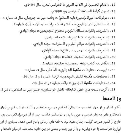
«الامام الحسين في الادب العربي»؛ كنفرانس لندن، سال 1404ق.
«صون
كرامة
الساد
ة
»؛ كنفرانس رم، 1998م.
«موقوفات اميرالمؤمنين(علیه السلام) »؛ وقف؛ ميراث جاويدان، سال 2، شماره 4.
«نسخه‌هاي نادر از تاريخ مدينه»؛ وقف؛ ميراث جاويدان، سال 3، شماره 2.
«التّعريف بالتّراث مسالك الدّين و محتاج المجتهدين»؛ مجله الهادي.
«التعريف بالتراث الاثنا عشريات»؛ مجله الهادي.
«التعريف بالتراث عوالم العلوم و المعارف»؛ مجله الهادي.
«التعريف بالتراث المغني، ابن فلاح»؛ مجله
الهادي
.
«التعريف بالتراث المحيط الاعظم»؛ مجله الهادي.
«نگاهي به كتاب نها
ية
التحصيل»؛
سفينة
، شماره 2.
«فهرست مخطوطات
مكتبة
الجزائري»؛ الذّخائر، سال 3، شماره 9.
«مخطوطات
مكتبة
الفيض المهدوي»؛ تراثنا، شماره 1 و 2، سال 16.
«مخطوطات
مكتبة
المهدوي»؛ تراثنا، شماره 1 و 2، سال 18.
1]
«گزيده نسخه‌هاي خطي كتاب­خانه فاضل خوانساري»؛ ضمن ميراث اسلامي، دفتر 2.
و) نامه‌ها
آقاي اشكوري از همان نخستين سال‌هائي كه قدم در عرصه تحقيق و تأليف نهاد و قلم بر اوراق 
نامه‌نگاري‌هايي به زبان فارسي و عربي با پدر و دوستانش داشت. پس از آن نيز مراسلاتي بين و
خارج از كشور صورت گرفت. ايشان مقيد بود به نامه‌هاي ارسالي پاسخ كتبي دهد. بسياري از اين 
ايران يا نتوانستند با خود بياورند و يا از بين رفت و بعضي در بين اثاثيه تلف شد. از ميان نامه‌ها 