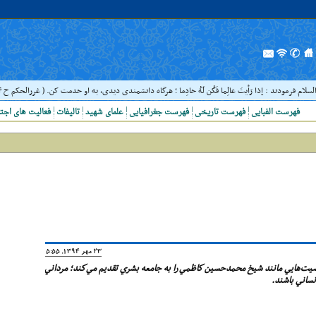
دند : إذا رَأيتَ عالِما فَکُن لَهُ خادِما ؛ هرگاه دانشمندى ديدى، به او خدمت کن. ( غررالحکم ح ۴۰۴۴ )
فهرست الفبایی
فهرست تاریخی
فهرست جغرافیایی
علمای شهید
تالیفات
فعالیت های اجت
23 مهر 1394, 15:55
شخصيت‌هايي مانند شيخ محمدحسين كاظمي را به جامعه بشري تقديم مي‌كند؛ مرداني
نساني باشند.