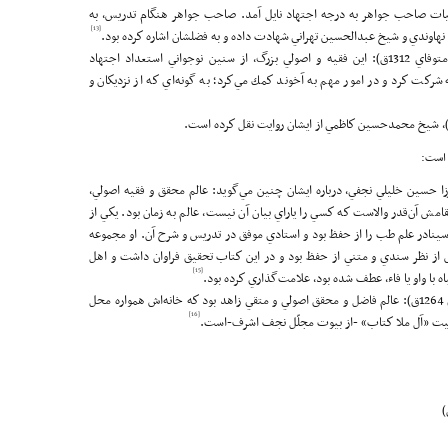
لي(متوفاي 1302ق): او در حيات صاحب جواهر به درجه اجتهاد نايل آمد. صاحب جواهر هنگام تدريس، به
[13]
 نهاوندي و شيخ عبدالحسين تهراني شهادت داده و به فضلشان اشاره كرده بود.
(متوفاي 1312ق): اين فقيه و اصولي بزرگ، از سنين نوجواني استعداد اجتهاد
كت كرد و در امور مهم به آخوند كمك مي‌كرد؛ به گونه‌اي كه از نزديكان و
 است:
1271ق): آيت‌الله ميرزا حسين خليلي نجفي، درباره ايشان چنين مي‌گويد: عالم محقق و فقيه اصولي،
 آن‌قدر والاست كه كسي را ياراي بيان آن نيست، عالم به زمان بود. يكي از
ن سينادر علم طب را از حفظ بود و استادي موفق در تدريس و شرح آن. او مجموعه
ش از نظر سندي و متني از حفظ بود و در اين كتاب تحقيق فراوان داشت و اهل
[15]
ه با واو يا فاء، عطف شده بود، علامت‌گذاري كرده بود.
شيخ جواد، معروف به ملّا كتاب نجفي(متوفاي 1264ق): عالم فاضل و محقق اصولي و متقي زاهد بود كه خانه‌اش همواره محل
[16]
ز بيت «آل ملا كتاب» -از بيوت مجلّل نجف اشرف-است.