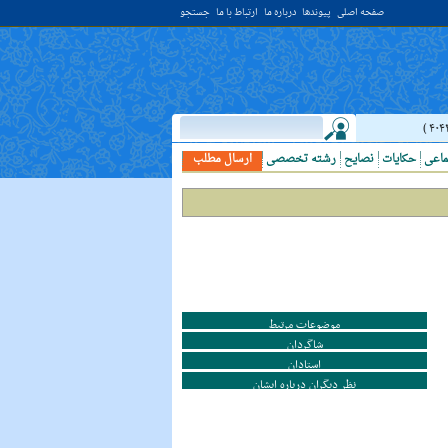
صفحه اصلی
پیوندها
درباره ما
ارتباط با ما
جستجو
حدیث:
امام علي (عليه السلام) فرمودند: النَّظرُ إلي العَالِم أحبُّ إلَي الله مِن اعتک
ماعی
حکایات
نصایح
رشته تخصصی
ارسال مطلب
موضوعات مرتبط
شاگردان
استادان
نظر دیگران درباره ایشان