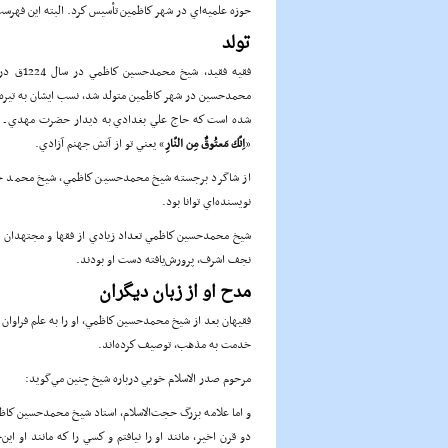
حوزه علميه‌اي در شهر كاظمين تأسيس كرد. البته اين فهرست
تولد
فقيه فقيد، شيخ محمدحسين كاظمي در سال 1224ق در كاظمين متولد شد.
محمدحسين در شهر كاظمين متولد شد، نسب ايشان به تيره «
شده است كه حاج علي بغدادي به ديدار حضرت مهدي ـ عجل‌
«
اِنّك مَعتُوقٌ مِن النّارِ
» يعني تو از آتش جهنم آزادي.
از شاگرد برجسته شيخ محمدحسين كاظمي، شيخ محمد حرز
نويسنده‌اي توانا بود.
شيخ محمدحسين كاظمي تعداد زيادي از فقها و مجتهدان و عل
نجف اشرف، پرورش‌يافته دست او بودند.
مدح او از زبان ديگران
فقيهان بعد از شيخ محمدحسين كاظمي، او را به علم فراوان 
خدمت به مذهب، توصيف كرده‌‌اند.
مرحوم صدر الاسلام خويي درباره شيخ چنين مي‌گويد:
و اما علامه بزرگ حجت‌الاسلام، استاد شيخ محمدحسين كاظ
دو قرن اخير، مانند او را نيافتم و كسي را كه مانند او اي