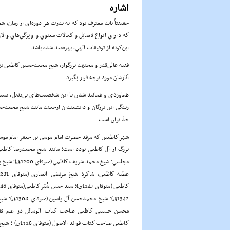
اشاره
حقيقتاً بايد معترف بود كه به ندرت هر دوره‌اي از زمان،
كه داراي انواع فضايل و كمالات معنوي و ويژگي‌هاي والا
اين‌گونه از توفيقات الهي، بهره‌مند شده باشد.
فقيه عالي‌قدر و مجتهد بزرگوار، شيخ محمدحسين كاظمي به
آثارشان مورد توجه قرار بگيرد.
هماوردي و همانند شدن با اين شخصيت‌هاي بي‌بديل، بس
زندگي اين بزرگان و دانشمندان ارجمند مانند شيخ محمدحسي
حدّ توان است.