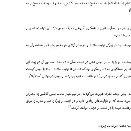
مام (علیه السلام) به دست شيخ محمدحسين كاظمي برسد و فرمودند كه شيخ را به
اظمي را در حرم مطهر علوي با همكاري گروهي مخرّب حبس كرد؛ آن افراد تعدادي از
كيل شده بود.
، اجتماع بزرگي ترتيب دادند و خواستار آزادي هرچه سريع‌تر شيخ شدند، ولي به
تاد تا او را به خاطر حبس شدن در نجف تسلّي داده باشد؛ مضمون آن دو بيت اين
 اين دستگيري به دنبال مكري بود كه عثماني‌ها ترتيب دادند. البته با حبس كردنت
منيري كه از محاق درمي‌آيد و مانند ماه شب چهارده، از حبس درخواهي آمد».
[11]
قاهت، يعني نجف اشرف هجرت مي‌كردند. مرحوم شيخ محمدحسين كاظمي به سفارش
نست كه او قابليت‌هاي زيادي دارد و در آينده از بزرگان علم و مدرسان موفق
[12]
كه زعامت شيعه را در نجف بر عهده خواهد گرفت.
ميه نجف اشرف نام ببريم: