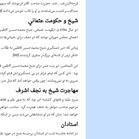
فرجه‌الشريف ـ شد، حضرت صاحب الامر فرمودند كه سهم ا
صداقت و امنيت مي‌شناسند و او را نائب خويش مي‌دانند.
[9]
شيخ و حكومت عثماني
در سال 1294ق حكومت عثماني، شيخ محمدحسين ك
اعضاي مجلس شورايي بودند كه در نجف براي عثماني‌ها تش
زماني كه خبر دستگيري شيخ محمدحسين كاظمي به طلاب رسيد
خاطر ترس از فتنه‌اي بزرگ‌تر متفرق گرديدند.
[10]
ابي المحاسن، دو بيت شعر براي شيخ محمدحسين كاظمي فرس
بود: «اي كسي كه تمام عراق در پي دستگيري‌اش قيام كردند،
ضرري به تو نمي‌رسانند؛ چون وقتي خواهد آمد كه مثل بدر 
مهاجرت شيخ به نجف اشرف
سيره علما و فقهاي گذشته اين بود كه به شهر علم و ف
مرحوم صاحب جواهر به نجف هجرت كرد. صاحب جواهر مي‌دا
خواهد شد؛ چنان كه در او نشانه‌هايي مي‌ديد مبني بر اين
استادان
در ادامه شايسته است از استادان برجسته شيخ در حوزه عل