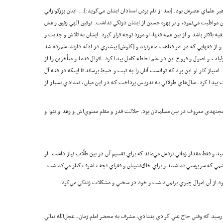
ر علماي عصرش بود. [بعد از نام بردن استادان ايشان مي‌گويد:]... اينان بزرگواراني
مواظبت مي‌نمود، و بر بهره جستن از ايشان درنگي نداشت. توفيق الهي رفيق راهش
قيه بالاتر باشد و از بين همه فقها، او مورد توجه قرار گيرد. ايشان به تلاش و جديت و
 و از فقهايي كه در امر فقاهت ماهرترند و [كاوش] بيشتري در ادله دارند، شمرده شد
يات و اصول و فروع اين دو علم احاطه كامل پيدا كرد. ‌اقوال قدما و متأخرين را از
ياز كار او اين بود كه توانست آنان را به ثبت و ضبط برساند تا اينكه در فقه آل
پيدا كرد. سال‌هاي طولاني به تدريس پرداخت كه در اين ميان، تعدادي بسيار از
مجتهدي معروف در بين مسلمانان بود. جلالت قدر و مقام معنوي‌اش و زهد و تقوا و
و فقط مقدار زماني نزدش مي‌ماند كه براي تقسيم آن در بين طلّاب نياز داشت. او
هاشمي كه سرپرستي نداشتند و براي خاك‌نشينان و فقراي نجف اشرف كنار مي‌گذاشت.
ي خود از آن اموال چيزي برنمي‌داشت و خود در سختي و مشكلات زندگي مي‌كرد.
 رسيد كه وقتي حاج علي كرادي بغدادي، مشرف به محضر امام زمان ـ عجل‌الله تعالي