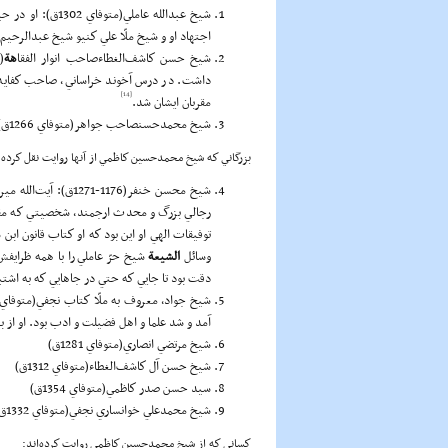
شيخ عبدالله عام
اجتهاد او و شيخ ملّا علي كنيو شيخ عبدالرحيم
شيخ حسن كاشف‌الغطاءصاحب انوار الفقا
هة
داشت. در درس آخوند خراساني، صاحب كفايه شر
[14]
مقربان ايشان شد.
شيخ محمدحسنصاحب جواهر(متوفاي 1266ق)، شيخ محمدحسين كاظمي از ايشان روايت نقل كرده است.
بزرگاني كه شيخ محمدحسين كاظمي از آنها روايت نقل كرده
شيخ محسن خنفر(1176-
رجالي بزرگ و محدث ارجمند، شخصيتي كه مقامش
توفيقات الهي او اين بود كه او كتاب قانون اب
وسائل
ا
لشيعة
شيخ حرّ عاملي را با همه ظرايف
دقت بود تا جايي كه حتي در جاهايي كه به اشتبا
آمد و شد علما و اهل فضيلت و ادب بود. او ا
شيخ مرتضي انصاري(متوفاي 1281ق)
شيخ حسن آل كاشف‌الغطاء(متوفاي 1312ق)
سيد حسن صدر كاظمي(متوفاي 1354ق)
شيخ محمدعلي خوانساري نجفي(متوفاي 1332ق)
كساني كه از شيخ محمدحسين كاظمي روايت كرده‌اند: