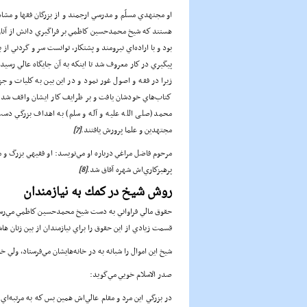
او مجتهدي مسلّم و مدرسي ارجمند و از بزرگان فقها و مشاهي
هستند كه شيخ محمدحسين كاظمي بر فراگيري دانش از آنان 
بود و با اراده‌اي نيرومند و پشتكار، توانست سر و گردني از ب
پيگيري در كار معروف شد تا اينكه به آن جايگاه عالي رسيد
زيرا در فقه و اصول غور نمود و در اين بين به كليات و جزئ
كتاب‌هاي خودشان يافت و بر ظرايف كار ايشان واقف شد. امت
محمد (صلی الله علیه و آله و سلم) به اهداف بزرگي دست 
مجتهدين و علما پرورش يافتند.
[7]
مرحوم فاضل مراغي درباره او مي‌نويسد: او فقيهي بزرگ و 
پرهيزكاري‌اش شهره آفاق شد.
[8]
روش شيخ در كمك به نيازمندان
حقوق مالي فراواني به دست شيخ محمدحسين كاظمي مي‌رسيد 
قسمت زيادي از اين حقوق را براي نيازمندان از بين زنان 
شيخ اين اموال را شبانه به در خانه‌هايشان مي‌فرستاد، ول
صدر الاسلام خويي مي‌گويد:
در بزرگي اين مرد و مقام عالي‌اش همين بس كه به مرتبه‌اي