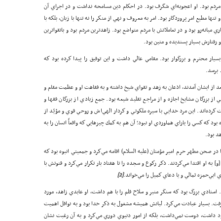
 مردم بود. او اعجوبه‌اي شگرف بود. در احكام دين مسامحه نداشت و در اجراي آن
ها مطيع امر پروردگار بود. امر به معروف و نهي از منكر را نه تنها با زبان، بلكه با
ري ميانه‌رو بود و در تعاملاتش با مردم متواضع بود. زاهدترين مردم بود و باتقواترين
 رفتارش بسيار پسنديده و متين بود.
سيار محترم و بزرگوار بود. مقامي عالي داشت و اين توفيق را پيدا كرده بود كه
 برسد.
از ايشان آمدند، اذعان به زهد و تقواي شيخ داشته و به فقاهت او و عظمت مقام و
بزرگان مشايخ اجازه و از مراجع تقليد شيعه بود. جمع زيادي از بزرگان فقها و
ت كرده‌اند. اين مرد خدايي با سيره‌ ملكوتي و كردار الهي‌اش و روحي قوي و مؤيّد از
د كه كسي را ياراي هماوردي او نبود؛ آن هم به كمك چيزهايي كه واقعاً انسان را به
د بود.
 صحن مطهر حرم امير مؤمنان (علیه السلام) اقامه مي‌كرد و جمعيتي انبوه بود كه
 به او اقتدا مي‌كردند. ذكر ركوع و سجده را تا هفتاد بار تكرار مي‌كرد و قنوتش با
ابي‌حمزه ثمالي و يا دعاي كميل را مي‌خواند.
[2]
. استادي بزرگ بود كه سنگر منبر و سلاح قلم را با هم داشت، او عابدي زاهد، مورد
‌گرفت. بسيار عبادت مي‌كرد. لبانش هميشه مشغول به ذكر خدا بود و به نوافل اهميت
ود داشت، دوست نمي‌داشت، بلكه از امور دنيوي دوري مي‌كرد و به آن رغبت نشان