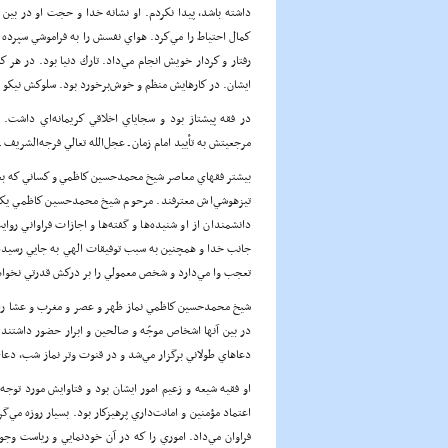
داشته باشد، پيدا نكردم. او نشانه خدا و حجت او در بين
كمال احتياط را مي‌كرد. هواي نفسش را به فراموشي سپرده و تن
رفتار و كردار خويش انجام مي‌داد. تارك دنيا بود. در هر كا
ايشان. در كارهايش منظم و خوش‌برخورد بود. سلوكش نيكو و
در فقه پيشتاز بود و سجاياي اخلاقي كريمانه‌اي داشت. ب
مرجعيتش به تأييد امام زمان ـ عجل‌الله تعالي فرجه‌الشريف ـ
بيشتر فقهاي معاصر شيخ محمدحسين كاظمي و كساني كه بعد 
تيزهوشي‌اش معترفند. مرحوم شيخ محمدحسين كاظمي يكي از 
دانشمندان از او شنيده‌ها و گفته‌ها و اجازات فراواني رواي
جانب خدا و همچنين به سبب توفيقات الهي به جايي رسيده بو
تعجب وا مي‌دارد و شخص معمولي را بر دركش قدرتي نخواه
شيخ محمدحسين كاظمي نماز ظهر و عصر و مغرب و عشا را در
در بين آنها اشخاص موجّه و صالحين و ابرار حضور داشتند [و]
دعاهاي طولاني برگزار مي‌شد و در قنوت وتر نماز شب، دعاي 
او فقيه شيعه و زعيم امور ايشان بود و فتاوايش مورد توجه
اعتماد مؤمنين و امانت‌داري پرهيزكار بود. بسيار روزه مي
فراوان مي‌داد. اموري را كه در آن خودنمايي و رياست وج