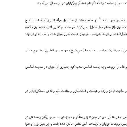
 همچنان ادامه دارد كه ذكر نام همه آن بزرگواران در اين مجال نمي‌گنجد.
[1]
در صفحه 616 از جلد اول
مرآ
ة
الشرق آمده است: شيخ
معتوق»[از عشاير جبل عامل] برمي‌گردد. در علت نام‌گذاري آنان به «معتوق» گفته
الله تعالي فرجه‌الشريف ـ در زمان غيبت كبري موفق شده و امام به او فرمود:
الدين نقل شده است: استاد ما (يعني شيخ محمدحسين كاظمي) سخنوري دانا و
ما را تربيت، و به جامعه اسلامي تقديم كرد، بسياري از اديبان در مدرسه اسلامي
و صلابت ايمان و زهد و عبادت و امانت‌داري و مناعت طبع و تلاش خستگي‌ناپذير در
مي نجفي عاملي؛ من در ميان فقهاي متأخر و مجتهدان معاصر و بزرگان و محققان در
ن‌چنين توفيقات فراوان و تأييدات الهي شامل حالش شده باشد و اين‌چنين ورع و تقوا