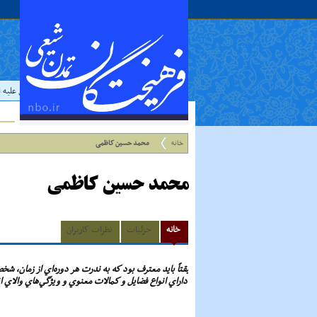
حدیث:
امام علي عليه السلام فرمو
خانه
محمد حسین کاظمی
محمد حسین کاظمی
خانه
جزئیات
نظرات کاربران
حقيقتاً بايد معترف بود كه به ندرت هر دوره‌اي از زمان، 
كه داراي انواع فضايل و كمالات معنوي و ويژگي‌هاي والاي ا