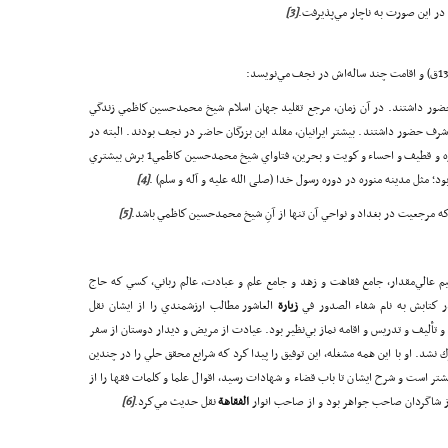
 در اين صورت به ناچار مي‌پذيرفت.
[3]
حضور داشتند. در آن زمان، مرجع تقليد جهان اسلام شيخ محمدحسين كاظمي زندگي
رف حضور داشتند. بيشتر ايرانيان، مقلد اين بزرگان حاضر در نجف بودند. البته در
تمام عراق مخصوصاً نجف اشرف و شام و لبنان و مدينه منوره و قطيف و احساء و كويت و بحرين، فتاواي شيخ محمدحسين كاظمي1 برش بيشتري
 مثل مدينه منوره در دوره رسول خدا (صلی الله علیه و آله و سلم) .
[4]
كه مرجعيت در بغداد و نواحي آن تنها از آنِ شيخ محمدحسين كاظمي باشد.
[5]
عيم عالي‌مقدار، جامع فقاهت و زهد و جامع علم و عبادت، عالم رباني، كسي كه حاج
 در كتابش به نام شفاء الصدور في
زيار
ة
العاشور مطالب ارزشمندي را از ايشان نقل
أليف و تدريس و اقامه نماز بي‌نظير بود. عيادت از مريض و ديدار دوستان از سفر
 نشد. او با اين همه مشغله، اين توفيق را پيدا كرد كه شرايع محقق حلي را در چندين
تر است و شرح ايشان تا باب قضاء و شهادات رسيد، اقوال علما و كلمات فقها را از
و از شاگردان صاحب جواهر بود و از صاحب انوار
الفقا
هة
نقل حديث مي‌كرد.
[6]