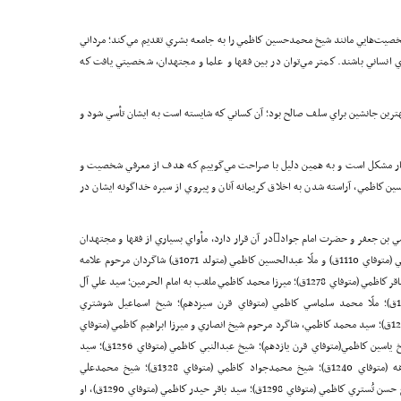
 شخصيت‌هايي مانند شيخ محمدحسين كاظمي را به جامعه بشري تقديم مي‌كند؛ مرداني
ي انساني باشند. كمتر مي‌توان در بين فقها و علما و مجتهدان، شخصيتي يافت كه
ترين جانشين براي سلف صالح بود؛ آن كساني كه شايسته است به ايشان تأسي شود و
يار مشكل است و به همين دليل با صراحت مي‌گوييم كه هدف از معرفي شخصيت و
ن كاظمي، آراسته شدن به اخلاق كريمانه‌ آنان و پيروي از سيره خداگونه ايشان در
شهر كاظمين كه مرقد حضرت امام موسي بن جعفر امام موسي بن جعفر و حضرت امام جواددر آن قرار دارد، مأواي بسياري از فقها و مجتهدان
بزرگ از آل كاظمي بوده است؛ مانند شيخ محمدرضا كاظمي (متوفاي 1110ق) و ملّا عبدالحسين كاظمي (متولد 1071ق) شاگردان مرحوم علامه
مجلسي؛ شيخ محمد شريف كاظمي (متوفاي 1200ق)؛ شيخ باقر كاظمي (متوفاي 1278ق)؛ ميرزا محمد كاظمي ملقب به امام الحرمين؛ سيد علي آل
عطيه كاظمي، شاگرد شيخ مرتضي انصاري (متوفاي 1281ق)؛ ملّا محمد سلماسي كاظمي (متوفاي قرن سيزدهم)؛ شيخ اسماعيل شوشتري
كاظمي (متوفاي 1247ق)؛ سيد حسن شُبّر كاظمي(متوفاي 1246ق)؛ سيد محمد كاظمي، شاگرد مرحوم شيخ انصاري و ميرزا ابراهيم كاظمي (متوفاي
1342ق)؛ شيخ محمدحسن آل ياسين (متوفاي 1308ق)؛ شيخ ياسين كاظمي(متوفاي قرن يازدهم)؛ شيخ عبدالنبي كاظمي (متوفاي 1256ق)؛ سيد
محسن حسيني كاظمي صاحب كتاب الوسائل در علم فقه (متوفاي 1240ق)؛ شيخ محمدجواد كاظمي (متوفاي 1328ق)؛ شيخ محمدعلي
كاظمي صاحب كتاب فوائد الاصول (متوفاي 1328ق) ؛ شيخ حسن تُستري كاظمي (متوفاي 1298ق)؛ سيد باقر حيدر كاظمي (متوفاي 1290ق)، او