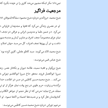
نمي‌داد؛ مگر اينكه مجبور مي‌شد كاري را بر عهده بگيرد كه
مرجعيت فراگير
شيخ محمد حرزالدين درباره‌ شيخ محمود سمّاكه (متوفاي 1337ق) و اقامت چند ساله‌اش در نجف مي‌نويسد:
او در عصري زندگي مي‌كرد كه فقها و مجتهدان فراواني 
مي‌كرد. در ضمن علما و مدرسين ايراني و عراقي در نجف اش
داشت و در آن روزها نجف اشرف، گل سر سبد جهان اسلام بود؛
شيخ محمد لائذ مي‌گويد: سيد كاظم عاملي، كاري كرده بود 
شيخ عباس قمي مي‌نويسد:
شيخ بزرگوار و فقيه سعيد، علامه دوران و يكه‌تاز عصر، ز
ميرزا ابوالفضل فرزند محقق حاج ميرزا ابوالقاسم تهراني
مي‌كند... شيخ محمدحسين كاظمي در صبر در اطاعت خدا و ت
برگشته و زيارت حرم علوي در پنج وقت نماز، هرگز از او ترك
مجلد شرح نمايد؛ شرحي كه از نظر حجم از جواهر الكلام بيش
كتابهايشان نقل كرد و بر شنيده‌ها اعتماد و اكتفا ننمود. ا
مرحوم تهراني درباره شيخ محمدحسين كاظمي مي‌نويسد: