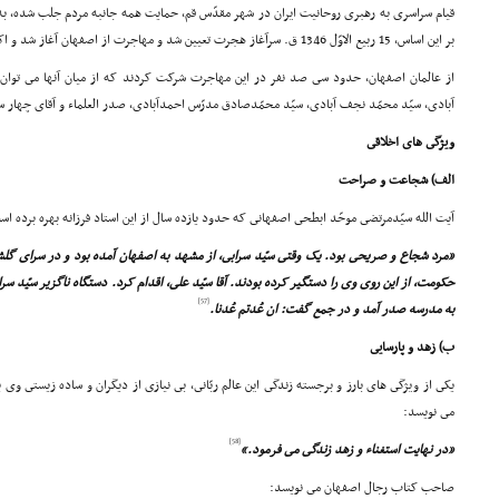
قیام سراسرى به رهبرى روحانیت ایران در شهر مقدّس قم، حمایت همه جانبه مردم جلب شده، به 
بر این اساس، 15 ربیع الاوّل 1346 ق. سرآغاز هجرت تعیین شد و مهاجرت از اصفهان آغاز شد و اکثر عالمان بزرگ به سوى قم رهسپار شدند.
از عالمان اصفهان، حدود سى صد نفر در این مهاجرت شرکت کردند که از میان آنها مى توان آ
آبادى، سیّد محمّد نجف آبادى، سیّد محمّدصادق مدرّس احمدآبادى، صدر العلماء و آقاى چهار سوق
ویژگى هاى اخلاقى
الف) شجاعت و صراحت
آیت الله سیّدمرتضى موحّد ابطحى اصفهانى که حدود یازده سال از این استاد فرزانه بهره برده اس
«مرد شجاع و صریحى بود. یک وقتى سیّد سرابى، از مشهد به اصفهان آمده بود و در سراى گل
حکومت، از این روى وى را دستگیر کرده بودند. آقا سیّد على، اقدام کرد. دستگاه ناگزیر سیّد سرابى 
[57]
به مدرسه صدر آمد و در جمع گفت: ان عُدتم عُدنا.
ب) زهد و پارسایى
یکى از ویژگى هاى بارز و برجسته زندگى این عالم ربّانى، بى نیازى از دیگران و ساده زیستى وى
مى نویسد:
[58]
«در نهایت استغناء و زهد زندگى مى فرمود.»
صاحب کتاب رجال اصفهان مى نویسد: