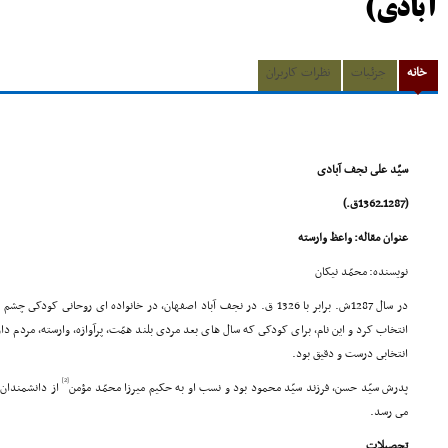
آبادی)
خانه
جزئیات
نظرات کاربران
سیّد على نجف آبادى
(1287ـ1362ق.)
عنوان مقاله: واعظ وارسته
نویسنده: محمّد نیکان
در سال 1287ش. برابر با 1326 ق. در نجف آباد اصفهان، در خانواده اى روحانى کودکى چشم به جهان گشود.
انتخاب کرد و این نام، براى کودکى که سال هاى بعد مردى بلند همّت، پرآوازه، وارسته، مردم دار
انتخابى درست و دقیق بود.
[2]
پدرش سیّد حسن، فرزند سیّد محمود بود و نسب او به حکیم میرزا محمّد مؤمن
از دانشمندان
مى رسد.
تحصیلات