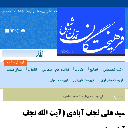
صفحه اصلی
پیوندها
درباره ما
ارتباط با ما
جستجو
ارسال مطلب
رشته تخصصی
نصایح
حکایات
فعالیت های اجتماعی
تالیفات
علمای شهید
فهرست جغرافیایی
فهرست تاریخی
فهرست الفبایی
خانه
سید علی نجف آبادی (آیت الله نجف آبادی)
سید علی نجف آبادی (آیت الله نجف