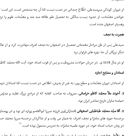
از دوران کودکى میرسیدعلى، اطّلاع چندانى در دست نیست امّا آن چه مشخص است، این است 
خواندن مقدّمات، از حدود بیست سالگى به تحصیل علم علاقه مند شد و مقدّمات علوم را ن
رهسپار اصفهان شده است.
هجرت به نجف
سیدعلى پس از طىّ مراحل مقدماتى تحصیل در اصفهان به نجف اشرف مهاجرت کرد و از عالمان
دیگر بزرگان آن جا، بهره هاى فراوان برد.
او در سال 1329 ق. در جریان حوادث مشروطیت و پس از فوت استاد خود، آیت الله محمّد کاظم خراسانى، به اصفهان بازگشت.
استادان و مشایخ اجازه
از استادان دوران مقدّمات و سطح وى، به غیر از پدرش، اطلاعى در دست نیست امّا استادان درس
1. آخوند ملاّ محمّد کاظم خراسانى
، معروف به صاحب کفایه که از مراجع بزرگ تقلید و مدرّس
حماسه سازان تاریخ معاصر ایران بود.
2. آقا سیّد محمّد طباطبایى اصفهانى
(فشارکى)وى فرزند میرزا ابوالقاسم زواره اى بود و در روستاى
برجسته حوزه هاى سامرّا و نجف اشرف به شمار مى رفت و از شاگردان برجسته میرزا محمّد حس
[5]
در زمان حیات استاد خود، در حوزه علمیه سامرّاء، به تدریس مشغول بوده است.