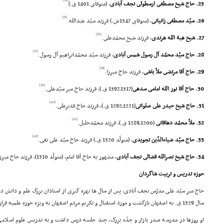
25. حاج شیخ مصطفى ارسطوئى نجف آبادى
، (متوفاى 1401 ق.)
[35]
26. سیّد مصطفى زانیانى
، (متوفاى 1347ش.) فرزند سیّد عبدالله.
[36]
27. شیخ هبة الله هرندى
، فرزند شیخ محمّدعلى.
[37]
28. حاج سیّد محمّد آل رسول شمس آبادى
، فرزند سیّد محمّدابراهیم آل رسول.
[38]
29. حاج آقا مرتضى ملاّ باشى
، فرزند حاج میرزا.
[39]
30. حاج آقا نور الله امامى سدهى
(1317ـ1397 ق.)، فرزند حاج میر سیّدعلى.
[40]
31. حاج شیخ حیدر على صلواتى
(1221ـ1292 ق.)، فرزند حاج قدیرعلى.
[41]
32. ملاّ محمّد دهاقانى
(1200ـ1289 ق.)، فرزند محمّدخلیل.
[42]
33. حاج سیّد ضیاءالدّین تجویدى
، (متولّد 1320 ق.) فرزند حاج سیّد على نقى.
34. حاج شیخ نصرالله قضائى نجف آبادى
، مشهور به حاج آقا امام، (متولّد 1310)، فرزند حاج میرزا جعفر.
حوزه تدریس و تربیت شاگردان
حاج میر سیّد على مدرّس نجف آبادى، پس از سال ها بهره گیرى از استادان بزرگ علم و دانش 
سال 1329 ق. به اصفهان بازگشت و مورد استقبال و تکریم مردم اصفهان به ویژه حوزه علمیه قرار گرفت.
او روزها در مدرسه صدر بازار و جدّه بزرگ، چند جلسه درس داشت و به تدریس علوم اسلامى