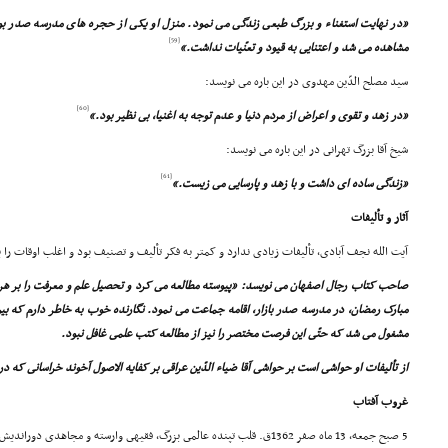
«در نهایت استغناء و بزرگ طبعى زندگى مى نمود. منزل او یکى از حجره هاى مدرسه صدر بو
[59]
مشاهده مى شد و اعتنایى به قیود و تعنّیات نداشت.»
سید مصلح الدّین مهدوى در این باره مى نویسد:
[60]
«در زهد و تقوى و اعراض از مردم دنیا و عدم توجه به اغنیا، بى نظیر بود.»
شیخ آقا بزرگ تهرانى در این باره مى نویسد:
[61]
«زندگى ساده اى داشت و با زهد و پارسایى مى زیست.»
آثار و تألیفات
آیت الله نجف آبادى، تألیفات زیادى ندارد و کمتر به فکر تألیف و تصنیف بود و اغلب اوقات را 
صاحب کتاب رجال اصفهان مى نویسد: «پیوسته مطالعه مى کرد و تحصیل علم و معرفت را بر هر چی
مبارک رمضان، در مدرسه صدر بازار، اقامه جماعت مى نمود. نگارنده خوب به خاطر دارم که بین 
مشغول مى شد که حتّى این فرصت مختصر را نیز از مطالعه کتب علمى غافل نبود.
از تألیفات او حواشى است بر حواشى آقا ضیاء الدّین عراقى بر کفایه الاصول آخوند خراسانى که 
غروب آفتاب
5 صبح جمعه، 13 ماه صفر 1362ق. قلب تپنده عالمى بزرگ، فقیهى وارسته و مجاهدى دوراندیش، در سن 75 سالگى از کار ایستاد.