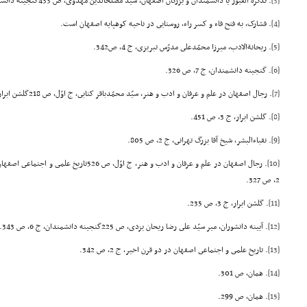
[3]
. تذکرة القبور یا دانشمندان و بزرگان اصفهان، سیّد مصلحالدّین مهدوى، ص 433گنجینه دانشمندان، محمّدشریف رازى، ج 7، ص 310.
[4]
. فشارک، به فتح فاء و کسر راء، روستایى در ناحیه کوهپایه اصفهان است.
[5]
. ریحانةالادب، میرزا محمّدعلى مدرّس تبریزى، ج 4، ص342.
[6]
. گنجینه دانشمندان، ج 7، ص 326.
[7]
. رجال اصفهان در علم و عرفان و ادب و هنر، سیّد محمّدباقر کتابى، ج اوّل، ص 218گلشن ابرار، ج 3، ص 241.
[8]
. گلشن ابرار، ج 3، ص 451.
[9]
. نقباءالبشر، شیخ آقا بزرگ تهرانى، ج 2، ص 805.
[10]
. رجال اصفهان در علم و عرفان و ادب و هنر، ج اوّل
2، ص 327.
[11]
. گلشن ابرار، ج 3، ص 235.
[12]
. آیینه دانشوران، میر سیّد على رضا ریحان یزدى، ص 225گنجینه دانشمندان، ج 6، ص 343.
[13]
. تاریخ علمى و اجتماعى اصفهان در دو قرن اخیر، ج 2، ص 342.
[14]
. همان، ص 301.
[15]
. همان، ص 299.