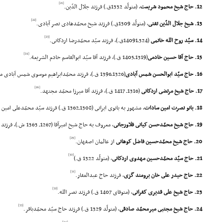
[21]
12. حاج شیخ محمود شریعت
، (متولّد 1332ق.) فرزند جلال الدّین.
[22]
13. شیخ جلال الدّین تفتى
، (متولّد 1309ق.) فرزند شیخ محمّدهادى نصر آبادى.
[23]
14. سیّد روح الله خاتمى
(324ـ14091ق.)، فرزند سیّد محمّدرضا اردکانى.
[24]
15. حاج آقا حسین خادمى
(1319ـ1405 ق.)، فرزند آقا سیّد ابوالقاسم خادم الشریعة.
16. حاج سیّد ابوالحسن شمس آبادى
(1326ـ1396 ق.)، فرزند محمّدابراهیم موسوى شمس آبادى مازندرانى.
[26]
17. حاج شیخ مرتضى اردکانى
(1316ـ 1417 ق.)، فرزند آقا میرزا محمّد مجتهد.
18. بانو نصرت امین سادات
، مشهور به بانوى ایرانى (1308ـ1362 ق.) فرزند سیّد محمّدعلى امین التّجار اصفهانى.
19. حاج شیخ محمّدحسن کیانى فلاورجانى
، معروف به حاج شیخ امیرآقا (1267ـ 1363 ش.)، فرزند کربلائى على آقا فلاورجانى.
[29]
20. حاج شیخ محمّدحسین فاضل کوهانى
از عالمان اصفهان.
[30]
21. حاج سیّد محمّدحسین مهدوى اردکانى
، (متولّد 1322 ق.)
[31]
22. حاج حیدر على خان برومند گزى
، فرزند حاج عبدالغفار.
[32]
23. حاج شیخ على قدیرى کفرانى
، (متوفاى 1407 ق.) فرزند نصر الله.
[33]
24. حاج شیخ مجتبى میرمحمّد صادقى
، (متولّد 1329 ق.) فرزند حاج سیّد محمّدباقر.
[34]