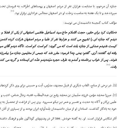
جنازه آن مرحوم، با مشایعت هزاران نفر از مردم اصفهان و روستاهاى اطراف، به قبرستان تخ
[63]
سپرده شد و تا یک هفته به مناسبت رحلت او در اصفهان مجالس عزادارى برقرار بود.
مؤلف کتاب گنجینه دانشمندان مى نویسد:
«حکایت کرد براى حقیر، حجت الاسلام حاج سید اسماعیل هاشمى اصفهانى از یکى از فضلا 
دیدم که جنازه اى را تشییع مى کنند و هزارها نفر از علما و مردم اصفهان شرکت کرده اند
کیست شنیدم صدایى از جنازه بلند است که مى گوید: کم است کم است. ناگاه دیدم آقاى سیدع
رفته اید گفتند: آرى. گفتم: یعنى چه؟ فرمود: مقرر شد که جمعى از مشیّعین جنازه مرا بیامر
شوند. پس از خواب برخاسته و آمدم به طرف حجره سیّددیدم عدّه اى ایستاده و گریه مى کنند
[64]
رفت.
[1]
. در برخى از منابع، القاب دیگرى از قبیل مجتهد، مدرّس، آیت و حسینى براى وى ذکر کردهاند
[2]
. میرزا محمّد مؤمن، فرزند سلیمان بن محمّد رفیع بن عبدالمطلب، فقیه، رجال شناس، ادیب و پ
علمى پرکار و آگاه به حدیث و تفسیر و شعر نیز نیکو مىسرود. وى پس از فراغت از تحصیل به پ
خود به یادگار گذاشت. استادان او از میان دانشمندان بلندآوازه ایران بودند و از بسیارى از آنا
آثار تنکابنى فراوان است. او ـ به گفته خودش ـ 166 اثر در رشتههاى گوناگون علم و فرهنگ داشته است. (دائرةالمعارف تشیّع، ج 4، ص 559.)