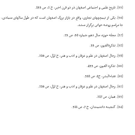
[55]
. تاریخ علمى و اجتماعى اصفهان در دو قرن اخیر، ج 2، ص 153.
[56]
. یکى از تیمچههاى تجارى، واقع در بازار بزرگ اصفهان است که در طول سالهاى متمادى، در ب
جا مراسم روضه خوانى برگزار مىشد.
[57]
. مجله حوزه، سال دهم، شماره 58، ص 25.
[58]
. تذکرةالقبور، ص 35.
[59]
. رجال اصفهان در علم و عرفان و ادب و هنر، ج اوّل، ص 216.
[60]
. تذکرة القبور، ص 433.
[61]
. نقباءالبشر، ج1، ص 318.
[62]
. رجال اصفهان در علم و عرفان و ادب و هنر، ج اوّل، ص 216.
[63]
. همان، ص 217.
[64]
. گنجینه دانشمندان، ج 7، ص 311.