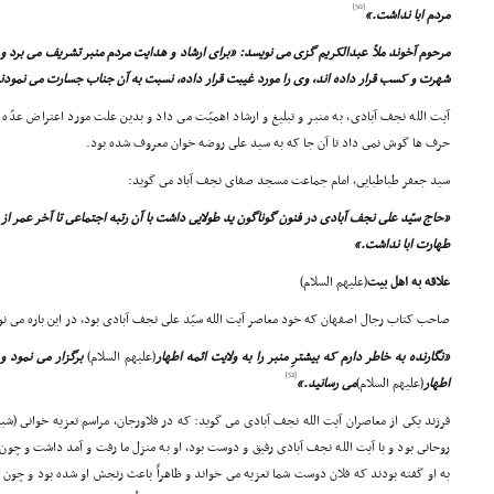
[50]
مردم ابا نداشت.»
مرحوم آخوند ملاّ عبدالکریم گزى مى نویسد: «براى ارشاد و هدایت مردم منبر تشریف مى برد و ل
شهرت و کسب قرار داده اند، وى را مورد غیبت قرار داده، نسبت به آن جناب جسارت مى نمودن
آیت الله نجف آبادى، به منبر و تبلیغ و ارشاد اهمیّت مى داد و بدین علت مورد اعتراض عدّه ا
حرف ها گوش نمى داد تا آن جا که به سید على روضه خوان معروف شده بود.
سید جعفر طباطبایى، امام جماعت مسجد صفاى نجف آباد مى گوید:
«حاج سیّد على نجف آبادى در فنون گوناگون ید طولایى داشت با آن رتبه اجتماعى تا آخر عمر از
طهارت ابا نداشت.»
علاقه به اهل بیت
(علیهم السلام)
صاحب کتاب رجال اصفهان که خود معاصر آیت الله سیّد على نجف آبادى بود، در این باره مى نو
«نگارنده به خاطر دارم که بیشترِ منبر را به ولایت ائمه اطهار
(علیهم السلام)
برگزار مى نمود و 
[52]
اطهار
(علیهم السلام)
مى رسانید.»
فرزند یکى از معاصران آیت الله نجف آبادى مى گوید: که در فلاورجان، مراسم تعزیه خوانى (شبیه
روحانى بود و با آیت الله نجف آبادى رفیق و دوست بود، او به منزل ما رفت و آمد داشت و چون 
به او گفته بودند که فلان دوست شما تعزیه مى خواند و ظاهراً باعث رنجش او شده بود و چون 