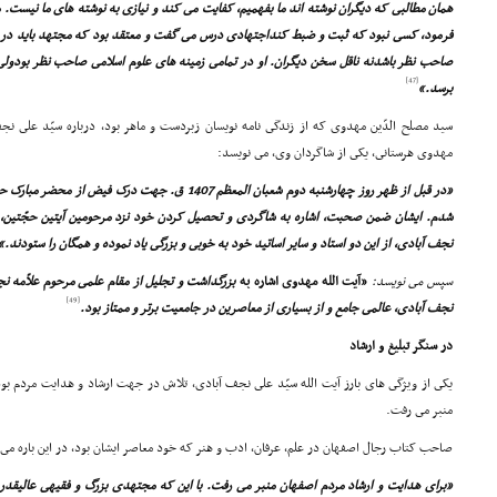
همان مطالبى که دیگران نوشته اند ما بفهمیم، کفایت مى کند و نیازى به نوشته هاى ما نیست. 
فرمود، کسى نبود که ثبت و ضبط کنداجتهادى درس مى گفت و معتقد بود که مجتهد باید در تم
صاحب نظر باشدنه ناقل سخن دیگران. او در تمامى زمینه هاى علوم اسلامى صاحب نظر بودولى ع
[47]
برسد.»
سید مصلح الدّین مهدوى که از زندگى نامه نویسان زبردست و ماهر بود، درباره سیّد على نج
مهدوى هرستانى، یکى از شاگردان وى، مى نویسد:
«در قبل از ظهر روز چهارشنبه دوم شعبان المعظم 1407 ق. جه
شدم. ایشان ضمن صحبت، اشاره به شاگردى و تحصیل کردن خود نزد مرحومین آیتین حجّتین، آ
نجف آبادى، از این دو استاد و سایر اساتید خود به خوبى و بزرگى یاد نموده و همگان را ستودند.»
سپس مى نویسد:
«آیت الله مهدوى اشاره به
بزرگداشت و تجلیل از مقام علمى مرحوم علاّمه ن
[49]
نجف آبادى، عالمى جامع و از بسیارى از معاصرین در جامعیت برتر و ممتاز بود.
در سنگر تبلیغ و ارشاد
یکى از ویژگى هاى بارز آیت الله سیّد على نجف آبادى، تلاش در جهت ارشاد و هدایت مردم بود
منبر مى رفت.
صاحب کتاب رجال اصفهان در علم، عرفان، ادب و هنر که خود معاصر ایشان بود، در این باره مى 
«براى هدایت و ارشاد مردم اصفهان منبر مى رفت. با این که مجتهدى بزرگ و فقیهى عالیقدر 