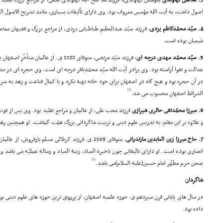
3. ملاّعلى نهاوندى
(مؤسس نهاوندى)، فرزند ملاّ فتح الله نهاوندى نجفى، از مراجع بزرگ تقلید
اصول داشت، به آیت الله مؤسس معروف بود. وى داراى تألیفات بسیارى، مانند تشریح الاصول الص
4. سیّد محمّدکاظم یزدى
، فرزند سیّد عبدالعظیم طباطبایى یزدى، از مراجع بزرگ و فقیهان معا
شیعیان بوده است.
5. سیّد محمّد مهدى درچه اى
، فرزند سیّد مرتضى، متوفاى 1288 ق. از عا
عدالت و تقوا آراسته بود. وى برادر آیت الله سیّد محمّدباقر درچه اى است. وى حجره اى در مد
در آن حجره بود و هیچ گاه در اصفهان براى خود خانه تهیه نکرد و با کمال قناعت و زهد به سر
[7]
الشرائط اصفهان محسوب مى شد.
6. میرزا محمّدتقى حائرى شیرازى
فرزند محب على، از عالمان و مراجع تقلید بود. وى پس از فوت
و علاوه بر این مقام، به تدریس علوم دینى و تربیت شاگردانى بزرگ همّت گماشت. او همچنین رهبر انقلاب 
7. حاج میرزا زین العابدین مازندرانى
، متوفاى 1309 ق. فرزند کربلائى مسلم بارفروش، ا
انصارى بوده است. او داراى تالیفاتى چون ذخیرة العباد، زینة العباد و رساله عملیّه مى باشد و
[9]
صحن حرم مطهّر امام حسین(علیه السلام)مى باشد.
شاگردان
در سال هاى پایانى قرن سیزدهم ق. حوزه علمیه اصفهان، از پررونق ترین حوزه هاى علوم دینى بو
داده بود.