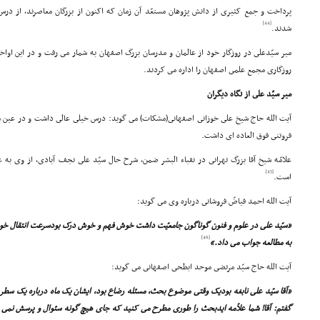
پرداخت و جمع کثیرى از دانش پژوهان مستعّد آن زمان که اکنون از بزرگان معاصرند، از درس 
[44]
شدند.
میر سیّدعلى در روزگار خود از عالمان و مدرسان بزرگ اصفهان به شمار مى رفت و در این اواخر 
روزگارى مجمع علمى اصفهان را اداره مى کردند.
میر سیّد على از نگاه دیگران
آیت الله حاج شیخ على خوزانى اصفهانى(مشکات) مى گوید: درس خیلى عالى داشت و در عین مرج
فروتنى فوق العاده اى داشت.
علامّه شیخ آقا بزرگ تهرانى در نقباء البشر ضمن، شرح حال سیّد على نجف آبادى، از وى به عن
[45]
است.
آیت الله احمد فیاضّ فروشانى درباره وى مى گوید:
«سیّد على در علوم و فنون گوناگون جامعیّت داشت خوش فهم و خوش درک بودسرعت انتقال خوبى
[46]
به مطالعه جواب مى داد.»
آیت الله حاج سیّد مرتضى موحد ابطحى اصفهانى مى گوید:
«آقا سیّد على نابغه بودیک وقتى موضوع بحث، مسئله رضاع بود، ایشان یک ماه درباره یک سطر
گفتم: آقا! شما علاّمه ایدبحث را طورى مطرح مى کنید که جاى هیچ گونه سئوال و پرسش نمى 