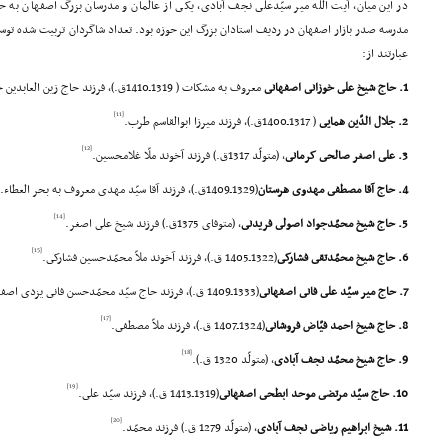
در این میان، آیت الله میر سیّدعلى نجف آبادى، یکى از عالمان و مدرسان بزرگ اصفهان به
مدرسه صدر بازار اصفهان در ردیف استادان بزرگ این حوزه بود. تعداد شاگردان تربیت شده توسط 
عبارتند از:
1. حاج شیخ على خوزانى اصفهانى
معروف به مشکات ( 1319ـ1410ق.)، فرزند حاج زین العابدین خوزانى.
[11]
2. جلال الدّین همایى
( 1317ـ1400ق.)، فرزند میرزا ابوالقاسم طرب.
[12]
3. على اصغر صالحى کرمانى
، (متولّد 1317ق.) فرزند آخوند ملّا غلامحسین.
4. حاج آقا مصطفى مهدوى هرستان
(1329ـ1409ق.)، فرزند آقا سیّد مهدى معروف به بحر العطاء.
[14]
5. حاج شیخ محمّدجواد اصولى فریدنى
، (متوفاى 1375ق.) فرزند شیخ على اصغر.
[15]
6. حاج شیخ محمّدتقى فشارکى
(1322ـ1405 ق.)، فرزند آخوند ملاّ محمّدحسین فشارکى.
7. حاج میر سیّد على فانى اصفهانى
(1333ـ1409 ق.)، فرزند حاج سیّد محمّدحسن فانى یزدى اصفهانى.
[17]
8. حاج شیخ احمد فیّاض فروشانى
(1324ـ1407 ق.)، فرزند ملاّ مصطفى.
[18]
9. حاج شیخ محمّد نجف آبادى
، (متولّد 1320 ق.).
[19]
10. حاج سیّد مرتضى موحد ابطحى اصفهانى
(1319ـ1413 ق.)، فرزند سیّد على.
[20]
11. شیخ ابراهیم ریاضى نجف آبادى
، (متولّد 1279 ق.) فرزند محمّد.