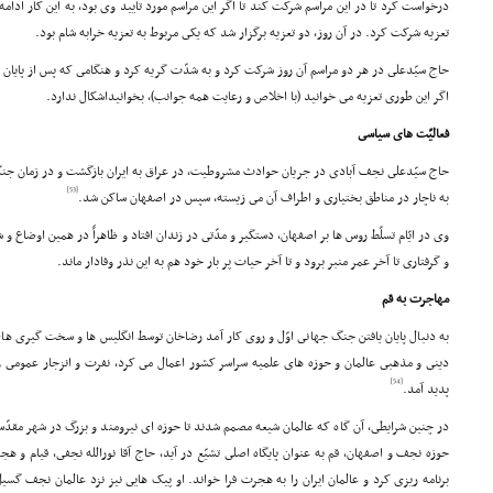
درخواست کرد تا در این مراسم شرکت کند تا اگر این مراسم مورد تأیید وى بود، به این کار ادام
تعزیه شرکت کرد. در آن روز، دو تعزیه برگزار شد که یکى مربوط به تعزیه خرابه شام بود.
حاج سیّدعلى در هر دو مراسم آن روز شرکت کرد و به شدّت گریه کرد و هنگامى که پس از پایان م
اگر این طورى تعزیه مى خوانید (با اخلاص و رعایت همه جوانب)، بخوانیداشکال ندارد.
فعالیّت هاى سیاسى
حاج سیّدعلى نجف آبادى در جریان حوادث مشروطیت، در عراق به ایران بازگشت و در زمان جنگ 
[53]
به ناچار در مناطق بختیارى و اطراف آن مى زیسته، سپس در اصفهان ساکن شد.
وى در ایّام تسلّط روس ها بر اصفهان، دستگیر و مدّتى در زندان افتاد و ظاهراً در همین اوضاع و
و گرفتارى تا آخر عمر منبر برود و تا آخر حیات پر بار خود هم به این نذر وفادار ماند.
مهاجرت به قم
به دنبال پایان یافتن جنگ جهانى اوّل و روى کار آمد رضاخان توسط انگلیس ها و سخت گیرى ه
دینى و مذهبى عالمان و حوزه هاى علمیه سراسر کشور اعمال مى کرد، نفرت و انزجار عمومى و
[54]
پدید آمد.
در چنین شرایطى، آن گاه که عالمان شیعه مصمم شدند تا حوزه اى نیرومند و بزرگ در شهر مقد
حوزه نجف و اصفهان، قم به عنوان پایگاه اصلى تشیّع در آید، حاج آقا نورالله نجفى، قیام و
برنامه ریزى کرد و عالمان ایران را به هجرت فرا خواند. او پیک هایى نیز نزد عالمان نجف گسیل