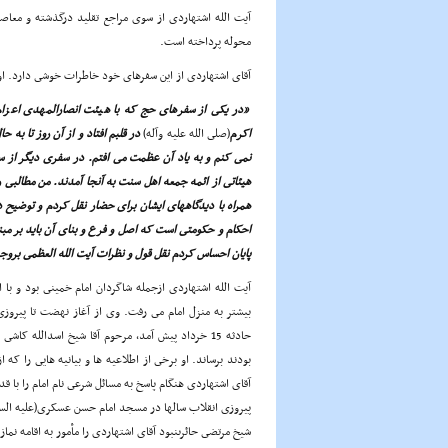
آیت الله اشتهاردى از سوى مراجع تقلید درگذشته و معاصر
محوله پرداخته است.
آقاى اشتهاردى از این سفرهاى خود خاطرات خوشى دارد. او
«در یکى از سفرهاى حج که با هیئت انصارالمهدى اعزام 
اکرم
(صلى الله علیه وآله)
در قلبم افتاد و از آن روز تا به 
نمى کنم و به یاد آن عظمت مى افتم. در سفرى دیگر از سو
هیئاتى از ائمه جمعه اهل سنت به آنجا آمدند. من مطالبى 
همراه با دیدگاههاى ایشان براى حضار نقل کردم و توضیح 
احکام و حکومتى است که اصل و فرع و بناى آن باید بر مب
پایان احساس کردم نقل قول و نظرات آیت الله العظمى برو
آیت الله اشتهاردى ازجمله شاگردان امام خمینى بود و با
بیشتر به منزل امام مى رفت. وى از آغاز نهضت تا پیروز
حادثه 15 خرداد پیش آمد، مرحوم آقا شیخ اسدالله کا
بودند برساند. او برخى از اطلاعیه ها و بیانیه هایى را 
آقاى اشتهاردى هنگام پاسخ به مسائل شرعى نام امام را با قد
پیروزى انقلاب سالها در مسجد امام حسن عسکرى(علیه السل
شیخ مرتضى حائرىنبود آقاى اشتهاردى را مأمور به اقامه ن