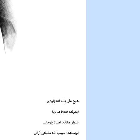
شیخ على پناه اشتهاردى
(متولد: 1340هـ. ق)
عنوان مقاله: استاد پارسایى
نویسنده: حبیب الله سلمانى آرانى