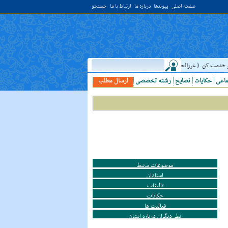
صفحه اصلی
پیوندها
درباره ما
ارتباط با ما
جستجو
( غررالحکم ح ۴۰۴۴ )
حدیث:
امام علي (عليه السلام) فرمودند: النَّظرُ إلي العَالِ
ماعی
حکایات
نصایح
رشته تخصصی
ارسال مطلب
موضوعات مرتبط
استادان
تالیفات
حکایات
فعالیت ها
نظر دیگران درباره ایشان