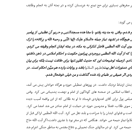
 سفرهاى بسیارى براى حج تمتع به عربستان کرده و در بعثه آنان به انجام وظایف
 مى گوید:
شدم، وقتى به مدینه رفتم، با مشاهده مسجدالنبى و حریم آن عظمتى از پیامبر
حال هیچگاه در تشهد نماز جمله
«السلام علیک ایّها النّبى و رحمة الله و برکاته»
را ترک
ى آیت الله العظمى فاضل لنکرانى به مکه، در بعثه ایشان انجام وظیفه مى کردم.
را که از آیت الله العظمى بروجردى پیرامون حکومت و احکام اسلامى در ذهن داشتم،
دادم. ازجمله توضیحات این که حدیث ثقلین تنها براى خلافت نیست بلکه براى بیان
ناى دستورات اهل بیت
(علیهم السلام)
باشد و روایات وارده هم مبیِّن احکام است. در
جردى اثر عمیقى بر علماى یاد شده گذاشت و من خیلى خوشحال شدم.
 ایشان ارتباط نزدیک داشت. در روزهاى تعطیلى حوزه و هرگاه حوادثى پیش مى آمد،
ى انقلاب اسلامى در صحنه هاى گوناگون از امام و نهضت پشتیبانى مى کرد. وقتى
شى مبلغى پول براى آقاى اشتهاردى فرستاد تا او به طلابى که از این واقعه آسیب دیده
که از سوى طلاب، فضلا و مدرسین حوزه در حمایت از امام صادر مى شد امضا مى کرد.
است و فتاواى ایشان را با صراحت و بلند نقل مى کرد. آیت الله العظمى اراکى قبل از
ام) نماز جمعه مى خواند. هنگامى که در سفر بود یا عذرى داشت،اگر آیت الله حاج
ماز جمعه مى کرد. او در سالهاى جنگ تحمیلى و دفاع مقدس به مناطق جنگى اعزام شد