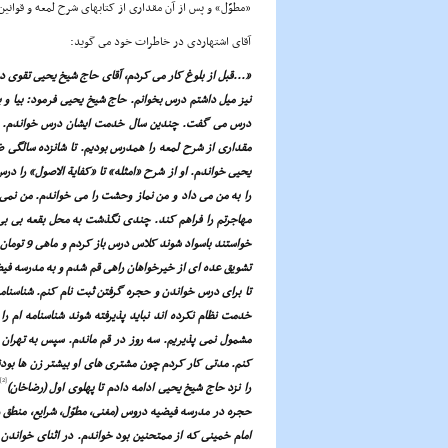
«مطوَّل» و پس از آن مقدارى از کتابهاى شرح لمعه و قوانین
آقاى اشتهاردى در خاطرات خود مى گوید:
«...قبل از بلوغ کار مى کردم، آقاى حاج شیخ یحیى تقوى 
نیز میل داشتم درس بخوانم. حاج شیخ یحیى فرمود: بیا و 
درس مى گفت. چندین سال خدمت ایشان درس خواندم. با آق
مقدارى از شرح لمعه را همدرس بودیم. تا شانزده سالگى ض
یحیى خواندم. او از شرح «امثله» تا «کفایة الاصول» را درس
را به من مى داد و من نماز وحشت را مى خواندم. من نمى 
مهاجرتم را فراهم کند. چندى نگذشت به محل بقعه بى بى 
خواستند ب
تشویق عده اى از خیرخواهان راهى قم شدم و به مدرسه فیض
تا براى درس خواندن و حجره گرفتن ثبت نام کنم. شناسنام
خدمت نظام نکرده اند نباید پذیرفته شوند شناسنامه ام را
مشمول نمى پذیریم. سه روز در قم ماندم. سپس به تهران 
کنم. مدتى کار کردم چون مشترى هاى او بیشتر زن ها بودند
[2]
را نزد حاج شیخ یحیى ادامه دادم تا پهلوى اول (رضاخان)
حجره در مدرسه فیضیه دروس (مغنى، مطوّل، شرایع، منطق و
امام خمینى که از ممتحنین بود خواندم. در اثناى خواندن جم