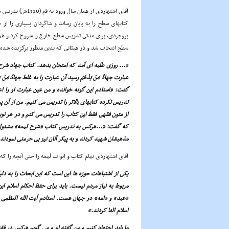
آقاى اشتهاردى از 
کتابهاى سطح را به پایان رساند و شاگردان بسیارى را از
بروجردى، براى مدتى تدریس سطح خارج را شروع کرد و همزم
سطح انتخاب شد و در هیئاتى که بدین منظور برگزیده شده ب
«... روزى طلبه اى آمد که امتحان بدهد. کتاب جهاد شرح «
عبارت جهادٌ مَنْ یَدْهَمُ رسید آن عبارت را به غلط جهادُ مَن
گفت: «استادم این گونه خوانده و من عین عبارت او را اع
تدریس نکرده کتابهاى بالاتر را تدریس مى کنیم. من از آن
از متون فقهى فقط این کتاب را تدریس مى کنم و در هر ن
که گفت: «...هرکس به تدریس کتاب «شرح لمعه» مشغول ب
مذهبشان شهید کردند و به پیکر آنان نیز بى حرمتى نمودند
آقاى اشتهاردى تمام کتاب و ابواب لمعه را حتى آنچه را ک
یکى از اشتباهات حوزه ها این است که این ابحاث را به دل
مربوط به نیاز مردم نیست. باید براى حفظ احکام اسلام ای
«عبد» و «امه» در جهان هست. استادم آیت الله العظمى ار
اسلام الغا کردند.»
ما باید اجتهاد کنیم و من گفته ام و مى گویم هرکس در ف