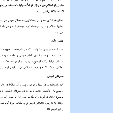
بخشى از احکام غیر مملوک از ادلّه مملوک استنباط مى شو
نکنند، اشکالى ندارد...»
ایشان هم اکنون علاوه بر پاسخگویى به مسائل شرعى در ب
(علیها السلام) و مغرب و عشاء در مدرسه فیضیه و در ایا
مى برند.
درس اخلاق
آیت الله اشتهاردى سالهاست که در ایام تحصیل حوزه شب
پنجشنبه ها در بیت قدیمى امام خمینى و ایام ماه رمض
مشتاقان فراوانى گرد او جمع مى شوند و از مواعظ، تذکرات اخ
اخلاقى به ذکر الگوهاى تربیت اسلامى مى پردازد و از معلما
سفرهاى تبلیغى
آقاى اشتهاردى در دوران جوانى و پس از آن، سالها در ایام 
و تبلیغ به زادگاهش اشتهارد مى رفت. سفرهاى تبلیغى زیا
تویسرکان اقامت گزید و با طلاب حوزه آن جا ضمن اُنس و 
ارشاد، به تدریس کتابهاى درسى براى طلاب حوزه آنجا هم
را نیز انجام داد.