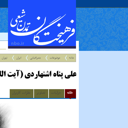
حدی
خانه
موضوعات
جغرافیایی
ایران
تهران
علی پناه اشتهاردی (آیت الل
خانه
جزئیات
تصاویر
نظرات کاربران