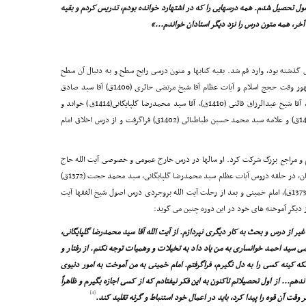
ول تحصیل شدم. همه درسهایى را که در اشتهارد خوانده بودم، تدریس کردم و بقیه
خر، همه متون درس را نزد دیگر استادان خواندم...»
تهاردى گذشته بود، وارد قم شد. بقیه کتابها و متون درسى رایج سطح و به دنبال آن سطح
عالى را ادامه داد و متون فقه و اصول را نزد استادان مشهور وقت حجج اسلام و آیات عظام آقا شیخ مرتضى حائرى (1406ق) آقا سید صادق
شریعتمدارى آقا شیخ محمد على حائرى کرمانى (1373ق)، آقا شیخ عبدالرزاق قائنى (1410ق)، آقا سید محمدرضا گلپایگانى(1414ق) خواند و
همزمان فلسفه و کلام را نزد آقا سید احمد خوانسارى (1405ق) و علامه سید محمد حسین طباطبائى (1402ق) فراگرفت و از درس اخلاق امام
م و مراجع بزرگ شرکت کرد. او سالها در درس خارج عمومى و خصوصى آیت الله حاج
آقا حسین بروجردى (1380ق) حاضر شد و قبل از رحلت ایشان، در حلقه دروس آیات عظام سید محمدرضا گلپایگانى، سید محمد حجت (1372ق)
سید محمد تقى خوانسارى (1371ق)، سید صدرالدین صدر(1373ق)، امام خمینى و بعد از رحلت آیت الله بروجردى درس اصول شیخ الفقها آیت
دیگر آموخته هاى خود در این دوره چنین مى گوید:
یر از درس و بحث به کار دیگرى نپردازم. از آیت الله آقا سید محمدرضا گلپایگانى،
مى سید احمد خوانسارى به من یاد داد به تخیلات و وهمیات توجه نکنم. از رفتار و
که کینه کسى را به دل نگیرم، فراگرفتم. امام خمینى به من آموخت به امور دنیوى
هم... از اول تحصیلاتم تاکنون به این فکر نیفتادم که از کسى اجازه بگیرم و ظاهراً
[4]
وقت آن قوه را پیدا کرد، باید در اعمال خود استنباط و گرنه تقلید کند.