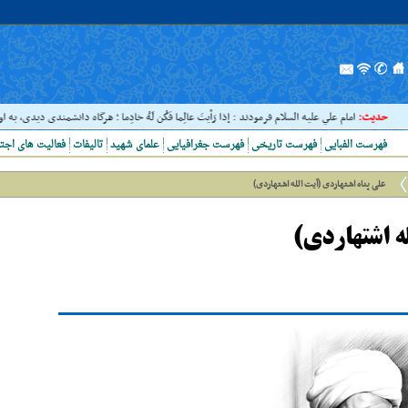
ث:
امام علي عليه السلام فرمودند : إذا رَأيتَ عالِما فَکُن لَهُ خادِما ؛ هرگاه دانشمندى ديدى، به او خدمت کن. 
فهرست الفبایی
فهرست تاریخی
فهرست جغرافیایی
علمای شهید
تالیفات
فعالیت های اجت
علی پناه اشتهاردی (آیت الله اشتهاردی)
ه اشتهاردی)