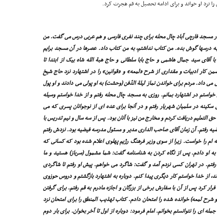
 را نزد او خواند و براى ادامه تحصیل به قم هجرت کرد.
در مسجد فارچى آباد چال محله براى چند نفرى فارسى و هم عربى درس مى گفت. من
به درسها گوش بده. من کتاب نداشتم، به من کتاب داد. عصرها در آن مسجد برایم
اى سید جمال هاشمى و حاج بابا سلطانى و حاج هبة الله شاه بیک از ابتدا تا
من کار ادبیات و مقدارى از شرح «لمعه» و «قوانین» را در اشتهارد نزد حاج شیخ
 مى داد. مردم براى خواندن نماز لیلة الدّفن (وحشت) به او پولى مى دادند و او پول
خواستم در اشتهارد بمانم. روزى به مسجد چال محله رفتم و از خدا خواستم وسیله
سکینه در سلمیان شهریار رفتم و در آنجا براى عده اى از نوجوانان پسرى که مى
اسواد شوند کلاس درس باز کردم و ماهى 9 تومان حق التعلیم دریافت کردم و مخارج من نیز با آنان بود. پس از سه سال و نیم تدریس با
یه رفتم. آن زمان آقاى صاحب الدارى مدیر و مسئول مدرسه فیضیه بود. نزدش رفتم
ه ام را خواست. زیرا از سوى وزیر فرهنگ رژیم پهلوى اعلام شده بود که کسانى که
 به او دادم. پس از نگاه کردن به شناسنامه گفت: شما مشمول (سرباز) هستید و ما
رفتم. در تهران کسى نزدم آمد و گفت: شاگرد مى خواهم. پیش او رفتم تا شاگردى
، از خدا خواستم کار دیگرى پیدا کنم. دوباره به اشتهارد بازگشتم و دروس حوزوى
فرار کرد پس از آن با سفارش برخى از بزرگان و اجازه مادرم به قم رفتم. براى گرفتن
 شرح لمعه) خوانده شده را امتحان دادم. کتاب تهذیب المنطق را براى امتحان نزد
له اى را نتوانستم بخوانم. امام فرمود: دوباره از اول تا آخر بخوان. براى بار دوم