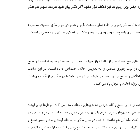
د. بشر روى زمین به این احکام نیاز دارد، اگر حکم بیان شود هرچند مردم هم عمل
یت مقام معظم رهبرى و اقامه نماز جماعت ظهر و عصر در حرم مطهر حضرت معصومه
م تحصیلى روزانه چند درس رسمى دارند و طلاب و فضلاى بسیارى از محضرش استفاده
 هاى پنج شنبه، پس از اقامه نماز جماعت مغرب و عشاء، در مدرسه فیضیه و صبح
ان در بیت رهبرى ساعتى را به تدریس اخلاق اختصاص داده است. در این ساعت
لاقى و نصایح او بهره مند مى شوند. او در بیان خود با بهره گیرى از آیات و روایات
ن بزرگ اخلاق و عرفان یاد مى کند.
تبلیغى براى تبلیغ و گاه تدریس به شهرهاى مختلف سفر مى کرد. او بارها براى ارشاد
دى هم به شهرهاى تفرش، ترخوران، زرین شهر و تهران داشته است. او براى مدتى در
الفت تبلیغاتى هم داشت. قریب دو سال ساکن خرم آباد لرستان شد و ضمن تبلیغ و
ت گماشت و در این مدت کار عمده تحقیقات پیرامون کتاب مدارک «العروة الوثقى»