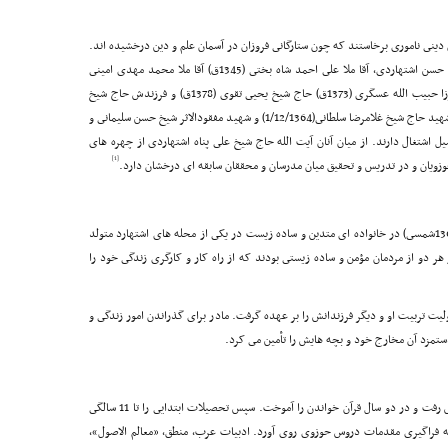
 دینى نامورى برخاستند که چون ستارگانى فروزان در آسمان علم و دین درخشیده اند.
ازجمله این اعلام بزرگانى نظیر آخوند بزرگ : آقا ملا محمد حسن اشتهاردى، آقا ملا على احمد شاه بختى (1345ق) آقا ملا محمد مهدى امینى
(1342 ق) آقا ملا ابوالحسن، ملا محمد اسماعیل امامى، میرزا حبیب الله عسگرى (1373ق) حاج شیخ یحیى تقوى (1378ق) و فرزندش حاج شیخ
حسین تقوى (1421ق)، آقاى سید عبدالله برهانى(1397 ق)، شهید حاج شیخ غلامرضا سلطانى(1/12/1364) و شهید مفقودالاثر شیخ حسن سلیمانى و
 اشتغال دارند. از میان آنان آیت الله حاج شیخ على پناه اشتهاردى از چهره هاى
[1]
حوزویان و در تدریس و تحقیق میان مدرسان و محققان سابقه اى درخشان دارد.
على پناه فرزند یوسف، در هفتم محرم سال 1340قمرى (1301شمسى) در خانواده اى متدین و ساده زیست در یکى از محله هاى اشتهارد متولد
هر دو از مردمان مؤمن و ساده زیستى بودند که از راه کار و کارگرى زندگى خود را
لیت تربیت او و دیگر فرزندانش را بر عهده گرفت. مادر براى گذراندن امور زندگى و
 دستمزد آن مخارج خود و بچه هایش را تأمین مى کرد.
او در شش سالگى به مکتب خانه محله فارچى آباد زادگاهش رفت و در دو سال قرآن خواندن را آموخت. سپس تحصیلات ابتدایى را تا 11 سالگى
ه فراگیرى مقدمات دروس حوزوى روى آورد. ادبیات عرب، منطق، «معالم الاصول»،