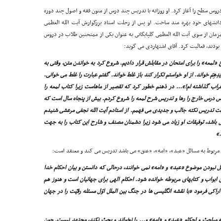
همان سال ورود به قم (1320ش) تدریس دروس سطح را آغاز کرد. او روزانه با تدریس چند درس از متون فقه و اصول چند دوره
 دانشهاى خود بهره مند ساخت. او پس از رحلت استاد بزرگوارش آیت الله العظمى
ان از سوى آیت الله العظمى گلپایگانى به عنوان یکى از ممتحنین طلاب در دروس
ودند، فعالیت کرد. آقاى اشتهاردى مى گوید:
لمعه» را براى امتحان در مقابلش قرار دادیم. شروع کرد به خواندن متن، وقتى به
ْ یَدِهِمْ خواند. از او خواستم تکرار کند باز غلط خواند. گفتم عبارت را غلط مى خوانى.
راب گذاشته ام!»... در ذهنم خطور کرد که تقصیر از ماهاست زیرا کتاب لمعه را
 پس درس خارج را رها و تدریس شرح لمعه را شروع کردم. بیش از پنجاه سال است که
وبت تدریس نکته جالب و جدیدى مى فهمم. از استادم آیت الله نجفى مرعشى شنیدم
اشد، توفیقات او زیاد مى شود زیرا دشمنان مصنف و شارح این کتاب را به جهت
.»
ه مربوط به مسائل «عبد»، «امه»، «عتق» مى باشد تدریس مى کند و معتقد است:
یل نبودن موضوع «عبد» و «امه» نمى خوانند، درحالى که دانستن و بیان احکام خدا
ن ابواب و کتابهاى مربوطه خوانده شود. احکام الهى براى جهانیان است و هنوز هم
اکى فرمود «با نقشه انگلیسى ها در جنگ بین الملل اوّل مسئله رقیّت را در جهان
قه مباحث و احکام «عبد» و «امه» و... را نخواند و بحث نکند، مجتهد نیست. چون