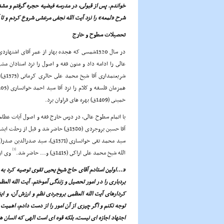
خواندم. پس از قبولى، در مدرسه فیضیه حجره گرفتم و مشغ
شرح «لمعه» را نزد آیت الله نجفى مرعشى شروع کردم و تا آ
تحصیلات سطوح و خارج
در سال 1320شمسى که هجده بهار از عمر آقاى اش
خمینى (1409ق) بهره هاى فراوان برد.
با اتمام سطوح عالى، در درس خارج فقه و اصول آیات عظا
[3]
الله شیخ محمد على اراکى (1415ق) و... حاضر شد.
وى از 
«...اولین استادم آقاى حاج شیخ یحیى تقوى توصیه کرد به غ
بردبارى را در امور تحصیل و زندگى آموختم. آیت الله العظ
کردارهاى آیت الله العظمى بروجردى نظم و ارزش آن، و این
توجه نکنم و اگر چیزى از آن امور را از دست دادم، اهمیت ند
اجتهاد اجازه اى نیست، بلکه قوه اى است الهى که انسان هر 