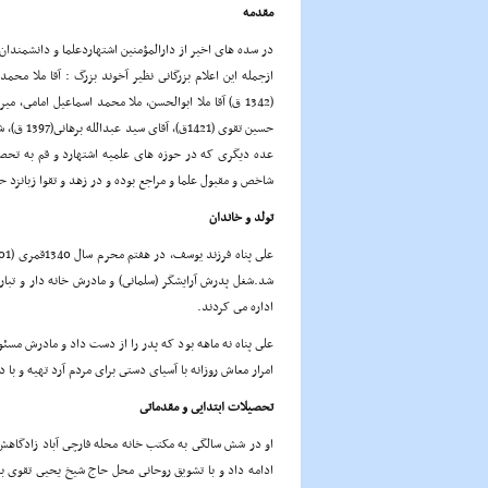
مقدمه
در سده هاى اخیر از دارالمؤمنین اشتهاردعلما و دانشمندان
عده دیگرى که در حوزه هاى علمیه اشتهارد و قم به تحصیل
شاخص و مقبول علما و مراجع بوده و در زهد و تقوا زبانزد 
تولد و خاندان
شد.شغل پدرش آرایشگر (سلمانى) و مادرش خانه دار و تبار 
اداره مى کردند.
على پناه نه ماهه بود که پدر را از دست داد و مادرش مسئو
امرار معاش روزانه با آسیاى دستى براى مردم آرد تهیه و با
تحصیلات ابتدایى و مقدماتى
ادامه داد و با تشویق روحانى محل حاج شیخ یحیى تقوى ب