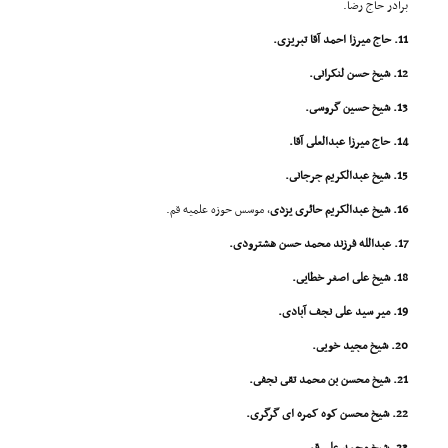
برادر حاج رضا.
11. حاج میرزا احمد آقا تبریزى.
12. شیخ حسن لنکرانى.
13. شیخ حسین گروسى.
14. حاج میرزا عبدالعلى آقا.
15. شیخ عبدالکریم جرجانى.
16. شیخ عبدالکریم حائرى یزدى
، موسس حوزه علمیه قم.
17. عبدالله فرزند محمد حسن هشترودى.
18. شیخ على اصغر خطایى.
19. میر سید على نجف آبادى.
20. شیخ مجید خویى.
21. شیخ محسن بن محمد تقى نجفى.
22. شیخ محسن کوه کمره اى گرگرى.