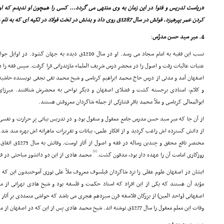
«ریاست تدریس و فتوا در این زمان به وى منتهى مى گردد... کسى را همچون او ندیدم که اوق
کردن عمر بپرهیزد. فوتش در سال 1287ق روى داد و بدنش در تخت فولاد در تکیه اى که به نام خودش مشهور است، دفن گشت.»
4. میر سید حسن مدرّس
:
نسب این فقیه به امام سجاد مى رسد. او در سال 1210ق دیده 
عتبات عالیات رفت و اصول را در محضر درس شریف العلماء مازندرانى فرا گرفت. سپس فقه را 
اصفهان آمد و مدتى از درس حاج محمد ابراهیم کرباسى و شیخ محمد تقى نجفى نویسنده حاشیه بر
و کلام، استادى برجسته گشت و فضلاى اصفهان و دیگر نواحى به محضرش شتافتند. میرزاى 
ابوالمعالى کرباسى و ملاّ محمد باقر فشارکى از جمله شاگردان معروفش هستند.
از آن جا که میر سید حسن مدرس جامع معقول و منقول بود و در تدریس بیانى پر حرارت و نفسى
از دانش گسترده اش راغب گردید و از افکار علمى، بیانات و تقریرات ماهرانه اش بهره مند شد
مختصر نافع محقق و 
[9]
روزگارى امامت آن را عهده دار بود، مدفون گشت.
محمد هادى از این دو دانشور مباحثى در فق
ایشان در اصفهان علوم عقلى را نزد شاگردان فیلسوف معروف ملاّ على نورى آموختبدون این که ذکرى
مؤید آن هستند که یکى از این افراد که استاد حکمت و فلسفه بود و شیخ هادى تهرانى از محض
اصفهانى (واحد العین) از بزرگان فلاسفه قرن سیزدهم هجرى مى باشد که حواشى متعددى بر آثار مل
وفات این معلم معقول را سال 1277ق نوشته اند. شیخ محمد هادى پس از این که در اصفهان از محضر این بزرگان استفاده کرد، به تهران بازگشت