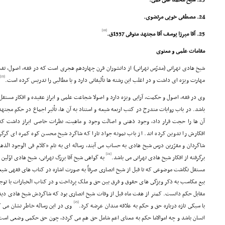
23. شیخ محمد على قمى.
24. مصطفى خویى مرتضوى.
[22]
25. آقا میرزا یوسف آقا مجتهد متوفى 1337ق.
مقامات علمى و معنوى
شیخ هادى تهرانى (مدرّس تهرانى) از دانشوران قرن چهاردهم هجرى است که در فقه، اصول، تف
[23]
مهارت ویژه اى داشت و در اغلب این رشته ها تألیفاتى دارد و یا مطالبى را تدریس کرده است.
وى در فقه، اصول و حکمت، آرایى ویژه دارد و اصولا شجاعت علمى و ابراز عقیده و افکار مستقل
باشد. در باب روایات مندرج در کتب اربعه شیعه و استناد به آن ها، تأثیر اجماع در حکم مجته
آن ها را حجت قرار داد، وجود ذهنى و اصالت وجود و ماهیت، نظرات خاصى ابراز داشت که
افکارش را تدوین کرده اند. از باب نمونه جواد تارا که شاگرد شیخ محسن کوه کمره اى گر
شاگردان و مقرّرین درس شیخ هادى به حساب مى آیند، رساله اى به نام «کلام فى الوجود الذهن
[24]
برگرفته از افکار شیخ هادى تهرانى مى باشد.
به گواهى شیخ آقا بزرگ تهرانى، شیخ هادى اوّلی
مستقل نگاشت موضوعى که تا قبل از شیخ انصارى صرفاً به صورت اشاره در کتاب هاى فقهى شیع
بیع مکاسب به ذکر ویژگى هاى حقوق و فرق بین حق و ملک پرداخت و در کتاب الخیارات با توجه
مقابل حکم دانست. کمتر از هفت ماه قبل از وفات شیخ انصارى بود که شاگردش شیخ هادى دیدگ
[25]
با سبکى تازه درباره حق و حکم به علاقه مندان عرضه کرد.
وى در این رساله خاطر نشان مى ک
انسان باشد و چه اموالاما حکم به معناى اعم شامل حق هم مى گردد، چون حق حکمى وضعى است.