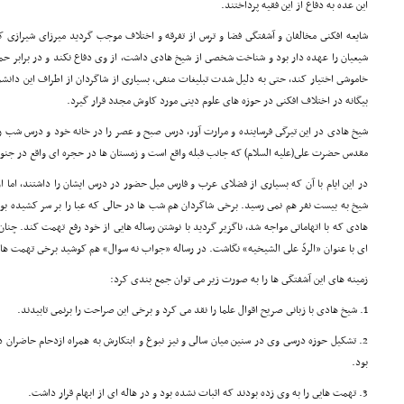
این عده به دفاع از این فقیه پرداختند.
شایعه افکنى مخالفان و آشفتگى فضا و ترس از تفرقه و اختلاف موجب گردید میرزاى شیرازى ک
شیعیان را عهده دار بود و شناخت شخصى از شیخ هادى داشت، از وى دفاع نکند و در برابر حم
خاموشى اختیار کند، حتى به دلیل شدت تبلیغات منفى، بسیارى از شاگردان از اطراف این دانشم
بیگانه در اختلاف افکنى در حوزه هاى علوم دینى مورد کاوش مجدد قرار گیرد.
شیخ هادى در این تیرگى فرساینده و مرارت آور، درس صبح و عصر را در خانه خود و درس شب 
مقدس حضرت على(علیه السلام) که جانب قبله واقع است و زمستان ها در حجره اى واقع در ج
در این ایام با آن که بسیارى از فضلاى عرب و فارس میل حضور در درس ایشان را داشتند، اما 
شیخ به بیست نفر هم نمى رسید. برخى شاگردان هم شب ها در حالى که عبا را بر سر کشیده بو
هادى که با اتهاماتى مواجه شد، ناگزیر گردید با نوشتن رساله هایى از خود رفع تهمت کند. چنا
اى با عنوان «الردّ على الشیخیه» نگاشت. در رساله «جواب نه سوال» هم کوشید برخى تهمت ها ر
زمینه هاى این آشفتگى ها را به صورت زیر مى توان جمع بندى کرد:
1. شیخ هادى با زبانى صریح اقوال علما را نقد مى کرد و برخى این صراحت را برنمى تابیدند.
2. تشکیل حوزه درسى وى در سنین میان سالى و نیز نبوغ و ابتکارش به همراه ازدحام حاضرا
بود.
3. تهمت هایى را به وى زده بودند که اثبات نشده بود و در هاله اى از ابهام قرار داشت.