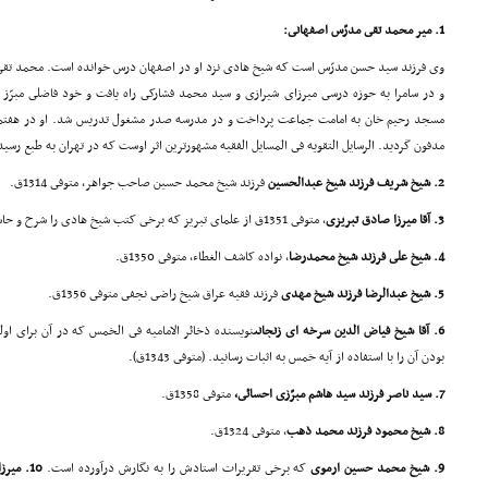
1. میر محمد تقى مدرّس اصفهانى:
وى فرزند سید حسن مدرّس است که شیخ هادى نزد او در اصفهان درس خوانده است. محمد تق
مدفون گردید. الرسایل التقویه فى المسایل الفقیه مشهورترین اثر اوست که در تهران به طبع رسی
2. شیخ شریف فرزند شیخ عبدالحسین
فرزند شیخ محمد حسین صاحب جواهر، متوفى 1314ق.
3. آقا میرزا صادق تبریزى
، متوفى 1351ق از علماى تبریز که برخى کتب شیخ هادى را شرح و حاشیه نموده است.
4. شیخ على فرزند شیخ محمدرضا
، نواده کاشف الغطاء، متوفى 1350ق.
5. شیخ عبدالرضا فرزند شیخ مهدى
فرزند فقیه عراق شیخ راضى نجفى متوفى 1356ق.
6. آقا شیخ فیاض الدین سرخه اى زنجانى
نویسنده ذخائر الامامیه فى الخمس که در آن براى اول
بودن آن را با استفاده از آیه خمس به اثبات رسانید. (متوفى 1343ق).
7. سید ناصر فرزند سید هاشم مبرّزى احسائى،
متوفى 1358ق.
8. شیخ محمود فرزند محمد ذهب
، متوفى 1324ق.
9. شیخ محمد حسین ارموى
که برخى تقریرات استادش را به نگارش درآورده است.
10. میرزا جعفر