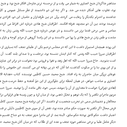
مشاهیر شاگردان شیخ انصارى به شمار مى رفت و از برجسته ترین شارحان افکار شیخ بود و شیخ ها
بود، تفاوت هایى آشکار دیده مى شد. و اگر چه این دو دانشمند از نظر مسایل عمومى و کلى 
نداشتند و احترام یکدیگر را رعایت مى کردند، ولى در بین طرفداران و حامیان این دو، افرادى 
درصدد بودند بین آن دو مجتهد تفرقه افکنند. اطرافیان شیخ هادى درباره اش افراط مى کردند و
معاصر و حتى برخى قدما برتر مى دانستند و در عوض درباره شیخ حبیب الله رشتى زبان به ان
مذمت و طعن زدن بر شیخ هادى را روا مى دانستند و در این راستا گروهى از مردم کوچه و بازار ر
این روند همچنان استمرار داشت تا این که در مجلس ترحیم یکى از علماى نجف که بسیارى از مد
اطرافیان میرزا حبیب الله رشتى که کنار ایشان نشسته بود، برخاست و با صداى بلند گفت: آن 
است بشویید. حاج میرزا حبیب الله که اهل زهد و تقوا و فروتنى بود نخواست در برابر این عبار
و از این روى بنا را بر سکوت گذاشت، اما آنان که در پى بهانه اى مى گشتند، این خاموشى را ت
غوغاى بزرگى میان حاضران به راه افتاد. شیخ محمد حسین کاظمى نویسنده کتاب «هدایة الانا
انصارى و صاحب جواهر، در همان لحظه براى جلوگیرى از این جوّ آشفته و حفظ حرمت شیخ ها
(هادى تهرانى) خواست تا مقدارى از آن را بنوشد، سپس خود، باقى مانده آن را نوشید. میرزا حب
مزبور ماجراى تکفیر را که یک توهم و تخیّل ذهنى بود، از میان بُرد و چون زمینه هاى فراوانى 
مخالفان و دشمنانش سعى در تخریب شخصیت او داشتند اگر این برنامه شیخ محمد حسین کاظمى ن
فرض محال اگر تکفیر به صورت حکم صادر شده بود، نقض آن از سوى شیخ کاظمین دلیلى بر فسا
اعتبار داشت حکم لاحق بودنه حکم سابق، البته بعد از این ماجرا شهر نجف به دو جناح تقسیم
دیگر شامل علما و برخى مشاهیر حوزه نجف و عده اى از طلاب که در میان آنان شیخ محمد حس