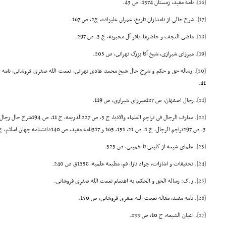
[16]
. نامه مفید، زمستان 1374، ص 43.
[17]
. شرح حالى از نامداران تاریخ، عمران علیزاده، ج2، ص 167.
[18]
. ماضى النجف و حاضرها، باقر آل محبوبه، ج 3، ص 297.
[19]
. میرزاى شیرازى، شیخ آقا بزرگ تهرانى، ص 205.
[20]
41.
[21]
. رجال اصفهان، ص 127میرزاى شیرازى، ص 119.
[22]
3، ص 297تراجم الرجال، ج 1، ص 21، 151، 165 و 317نامه مفید، ص 140دانشنامه جهان اسلام، ج 10، ص 760.
[23]
. علماى شیعه از کلینى تا خمینى، ص 323.
[24]
. تحقیقات و اشارات، جواد تارا، قم، مطبعة علمیه، 1358ق ص 240.
[25]
. ر.ک: رساله الحق و الحکم، به اهتمام نعمت الله صفرى فروشانى.
[26]
. نامه مفید، مقاله نعمت الله صفرى فروشانى، ص 150.
[27]
. اعیان الشیعه، ج 10، ص 233.