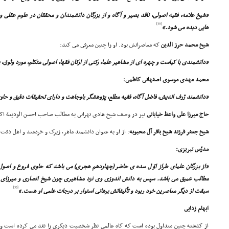
«شیخ علامه، فقیه اصولى، ناقد بصیر و آگاه و از بزرگان دانشمندان و محققان در علوم عقل
[30]
هایى دیده مى شود.»
شیخ محمد حرز الدین
که معاصرانش بود. او را چنین معرفى مى کند:
«دانشمندى با کیاست و چهره اى از مشاهیر علما، رکنى از ارکان فقها، اصولى متکلم، مورد وثوق، پ
محمد مهدى موسوى اصفهانى کاظمى:
«دانشمند ژرف اندیش، فاضل آگاه، فقیه مطلع، پژوهشگر باوجاهت و داراى تحقیقات دقیق و حاو
حاج میرزا على واعظ خیابانى
نیز در وصف شیخ هادى تهرانى به مطالب صاحب احسن الودیعة اکتف
شیخ جعفر فرزند شیخ باقر آل محبوبه
: از او به عنوان دانشمند ماهر، زیرک و خردمند و اهل دقت 
مدرّس تبریزى:
«از بزرگان علماى طراز اوّل سده ى حاضر (چهاردهم هجرى) مى باشد که حاوى فروع و اصول،
مطالب عمیق مى باشد. سپس به دانش اندوزى وى نزد مشاهیرى چون شیخ انصارى و میرزاى شیر
[35]
سبقت از دیگر معاصرین خود ربود و تألیفاتش برهانى استوار بر درجات علمى او هست.»
ابهام زدایى
از گذشته چنین متداول بوده است که گاه عالمى نظر شخصیت دیگرى را نقد مى کرده است و ا