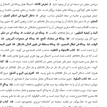
مرعشى نجفى نیز نسخه اى از آن وجود دارد.
3. تعارض الادله:
احتمالا همان رساله فى التعادل و
حاشیه هاى گوناگون بر رساله هاى عملیه بزرگان است، مثل: حاشیه بر جامع عباسى، حاشیه بر رس
جعفر شوشترى و حاشیه بر نجاة العلماى صاحب جواهر.
5. ذخائر النبوة فى احکام الخیار:
در سا
الحکم:
در 21 صفر سال 1321 آن را نوشته و در سال 1330ق در کتاب
و حجت الاسلام نعمت الله صفرى فروشانى آن را با تصحیح و تعلیقاتى در مجله نامه مفید، ش چها
الماء و کیفیة التطهیر:
در سال 1314ق نگاشت.
8. رساله اى در امامت. 9. رساله اى در حکم مسافر فى القصر و الاتمام
جزو آثار وى برشمرده اند.
الوقت. 14. رسالة فى ابطال التنجیم. 15. رسالة مستقلة فى تقوى العالى بالسافل. 16. فتوى المجتهد و رجوعه عنه:
آن را دیده است.
17. کتاب الاجتهاد و التقلید:
صاحب کتاب اشعه نور مى گوید: «این کتاب به 
است که در سال 1303ق کتابت شده است و احتمال مى رود تقریر درس شیخ هادى باشد.
18. کتاب الارث:
به خطر شیر محمد فرزند صفر على همدانى نجفى در 1338ق کتابت شده، دیده است.
19. کتاب البیع المبسوط و الخیارات
گوید: «شرح شرایع است.» این اثر یک بار در سال 1320ق و بار دیگر در سال 1342ق در تهران چاپ شده است.
همراه کتاب ذخائر النبوه در سال 1390ق به طبع رسید.
21. الفرق بین البیع و الصلح
: شیخ آقا
است.
22 کتاب الصلوة:
حاوى مباحث فقه استدلالى شامل مباحث نماز تا مقدارى از مباحث نم
تهرانى نسخه اى از آن را به خط مولف نزد سید هادى اشکورى مشاهده کرده است.
24. ودائع النبوة:
صوم، ارث، بیع و خیارات است. مجلّد اوّل آن به ودائع النبوه موسوم و شامل مباحث طهارت است.
16 محرم 1317 تحریر شده، در کربلا دیده است و کتاب الطهارة که در دو جلد به طبع رسیده، همین اثر است.
اشعه نور به خط مولف در یکصد صفحه در کتابخانه تبریزى نجفموجود است.
26. کتاب فى الغنا: