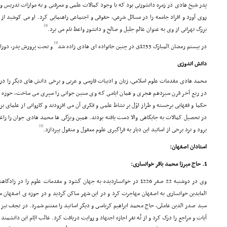
پدر شیخ هادى در زمره دانشورنى بود که با وجود کمالات علمى و معرفتى و به موازات تدریس و 
روى آورد و افراد جامعه را در مسائل شرعى، حقوقى و اجتماعى راهنمایى کرد. او مى کوشید از
[2]
بزرگ تهرانى از وى به عنوان عالم جلیل و صالح و دانشور واعظ نام مى برد.
[3]
در بیستم رمضان المبارک 1253ق در چنین خانواده اى هادى زاده شد
و تحت پرورش پدر، دوران
دانش اندوزى
محمد هادى مقدمات علوم اسلامى، زبان و ادبیات فارسى و عربى و برخى دانش هاى دیگر را در 
در ربع آخر قرن سیزدهم هجرى و همان ایامى که وى سنین جوانى را سپرى مى ساخت، حوزه عل
حکما و فقهایى برجسته و طراز اوّل بر نشاط علمى و فکرى آن مى افزودند و کاروانى از علماى ب
در تحصیل کمالات به جایگاهى والا دست یافته بودند. همین ویژگى ها محمد هادى جوان را را
[5]
برود و نزد برخى از اساتید این دیار به فراگیرى علوم معقول و منقول بپردازد.
استادان اصفهان:
1. حاج میرزا محمد باقر خوانسارى:
وى در دوشنبه 22 صفر 1226 در خوانساردیده به جهان گشود و مقدمات علوم را
العابدین خوانسارى به اصفهان مهاجرت کرد و در این شهر ساکن گردید و در حوزه ى اصفهان 
سید صدر الدین عاملى، حاج محمد ابراهیم کرباسى و دیگر اساتید را مغتنم شمرد. در نجف نی
آیات و مراجع را درک کرد و از نُه نفر اجازه اجتهاد و روایت دریافت کرد. غالب ایّام این دا