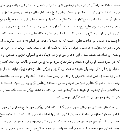
هستند، بلکه اجتهاد آن دو در موضوع مذکور تفاوت دارد و طبیعى است در این گونه کاوش هاى ع
مى گیرد، نه عالمى در برابر دانشورى دیگر. وقتى شیخ مفید نظر عالم کم نظیرى چون صدوق را در
معناى آن نیست که این دو بزرگوار ضد یکدیگرند، بلکه راه و مذهب شان یکى است و صرفاً در ب
و چون محقق شوشترى نظر شیخ مفید را در مسأله اى نقد مى نماید و دیدگاه شیخ صدوق را در 
یکى را قبول دارد، و دیگرى را رد مى کند، بلکه این دو عالم دیدگاه هایى متفاوت داشته اند که ب
را پسندیده است و بر صاحب نظران است که در استدلال هاى هر کدام به درستى بنگرند و آن
تهرانى نیز این ویژگى را داشت و هرگاه با دلیل به نکته اى مى رسید، بدون تردید آن را ابراز
واهمه اى نداشت. شاهد صدق این ادعا را مى توان در دیدگاه هاى اصولى، فقهى و فلسفى او دید
که در حوزه نجف آوازه اى داشتند و نظراتشان مورد توجه برخى علما و طلاب بود، نقد کند. به
احترام ویژه اى قائل بود، ولى عقیده داشت این تکریم و بزرگى مقام آن فقیه بزرگ نباید مانع از 
علمى یک مجتهد نمى تواند افکارش را از نقد و بررسى معاف کند. البته وقتى او مطالب دانشم
بود، با احترام نظر آن عالم را بیان مى نمود و سپس با استدلال علمى آن را رد مى نمود. عظمت ا
اشکالاتشان مطرح نشود. او بارها به شاگردانش تذکر مى داد که نباید بزرگى صاحب کلام شما را از 
کار اندازید و در دریاى اندیشه دیگران غواصى کنید.
این بحث هاى انتقادى در زمانى صورت مى گرفت که افکار بزرگانى چون شیخ انصارى در حوزه ن
افرادى به خود اجازه مى دادند محصول فکرى ایشان را تحلیل، تفسیر و نقد کنند. به علاوه شیخ 
تحسین برانگیز آن هم در سنین جوانى و یا حداکثر میان سالى برخوردار بود و این توانایى ها 
بودند فضاى حوزه نجف را علیه وى آشفته نمایند. از سوى دیگر در برداشت هاى فقهى و یافت