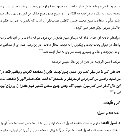
در مورد تکفیر هم باید خاطر نشان ساخت: به صورت حکم از سوى مجتهد و فقیه صادر نشد و سکو
بودنه تایید. به علاوه با مراجعه به افکار و آراى شیخ هادى هیچ دلیلى بر کفر وى نمى توان بدس
رفتار توأم با شجاعت شیخ محمد حسین کاظمى هم بیانگر آن است که تکفیر به صورت حکم در
حاکمان شرعى دیگر نقض نمى گردد.
سرانجام حادثه اى اتفاق افتاد که سیماى شیخ هادى را نزد مردم موجّه ساخت و آن اتهامات و ش
واعظ، در تهران وفات یافت و پیکرش را به نجف انتقال دادند. در این وضع عده اى از مشاهیر ن
[36]
او هم پذیرفت و علماى بسیارى پشت سر وى به نماز ایستادند.
مولف احسن الودیعة در دفاع از این عالم شیعى نوشت:
«به طور کلى ما در میان کتب وى صدق چنین تهمت هایى را مشاهده نکردیم و نیافتیم بلکه در 
مى نماید و تصور مى کنم برخى از مغرضان و مفسدان که قصد هتک شعائر الهى را داشتند، ماجرا ر
این حال گمان نمى کنم میرزا حبیب الله رشتى چنین سخنى (تکفیر شیخ هادى) را بر زبان آورد
[37]
اند.»
آثار و تألیفات
الف: فقه و اصول:
1. اصول الفقه:
حاوى مباحث مقدمه اصول تا بحث اوامر مى باشد. مشخص نیست شخصاً آن را ت
ابتدا تا مبحث مشتقات اصول است. شیخ آقا بزرگ تهرانى نسخه هایى از آن را در تهران، نجفو سب