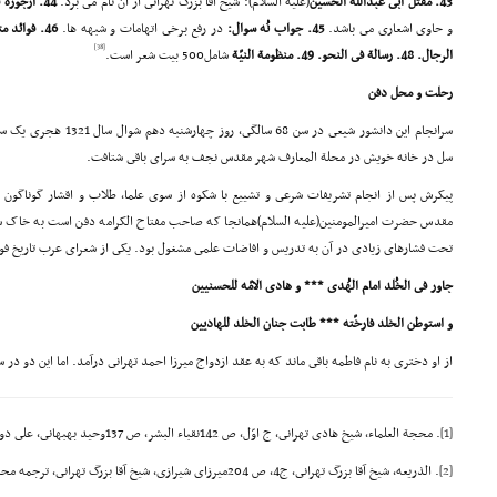
43. مقتل ابى عبدالله الحسین
(علیه السلام): شیخ آقا بزرگ تهرانى از آن نام مى برد.
44. ارجوزه فى الصلح:
و حاوى اشعارى مى باشد.
45. جواب نُه سوال:
در رفع برخى اتهامات و شبهه ها.
46. فوائد متفرقه:
[38]
الرجال. 48. رسالة فى النحو. 49. منظومة النیّة
شامل500 بیت شعر است.
رحلت و محل دفن
سرانجام این دانشور شیعى در سن
سل در خانه خویش در محلة المعارف شهر مقدس نجف به سراى باقى شتافت.
پیکرش پس از انجام تشریفات شرعى و تشییع با شکوه از سوى علما، طلاب و اقشار گوناگ
مقدس حضرت امیرالمومنین(علیه السلام)همانجا که صاحب مفتاح الکرامه دفن است به خاک س
تحت فشارهاى زیادى در آن به تدریس و افاضات علمى مشغول بود. یکى از شعراى عرب تاریخ ف
جاور فى الخُلد امام الهُدى *** و هادى الامّه للحسنیین
و استوطن الخلد فارخّته *** طابت جنان الخلد للهادیین
از او دخترى به نام فاطمه باقى ماند که به عقد ازدواج میرزا احمد تهرانى درآمد. اما این دو در
[1]
. محجة العلماء، شیخ هادى تهرانى، ج اوّل، ص 142نقباء البشر، ص 137وحید بهبهانى، على دوانى، ص 258 و 359.
[2]
. الذریعه، شیخ آقا بزرگ تهرانى، ج4، ص 204میرزاى شیرازى، شیخ آقا بزرگ تهرانى، ترجمه محمد دزفولى، ص 205.