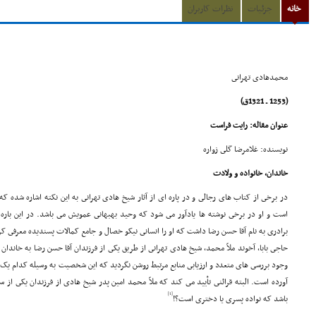
خانه
جزئیات
نظرات کاربران
محمدهادى تهرانى
(1253 ـ 1321ق)
عنوان مقاله: رایت فراست
نویسنده: غلامرضا گلى زواره
خاندان، خانواده و ولادت
در برخى از کتاب هاى رجالى و در پاره اى از آثار شیخ هادى تهرانى به این نکته اشاره شده که
است و او در برخى نوشته ها یادآور مى شود که وحید بهبهانى عمویش مى باشد. در این بار
برادرى به نام آقا حسن رضا داشت که او را انسانى نیکو خصال و جامع کمالات پسندیده معرفى کر
حاجى بابا، آخوند ملاّ محمد، شیخ هادى تهرانى از طریق یکى از فرزندان آقا حسن رضا به خاندان 
وجود بررسى هاى متعدد و ارزیابى منابع مرتبط روشن نگردید که این شخصیت به وسیله کدام یک ا
آورده است. البته قرائنى تأیید مى کند که ملاّ محمد امین پدر شیخ هادى از فرزندان یکى از سه
[1]
باشد که نواده پسرى یا دخترى است؟!