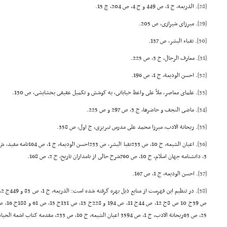
[28]
. الذریعه، ج 1، ص 449 و ج 4، ص 204، چ 15.
[29]
. میرزاى شیرازى، ص 205.
[30]
. نقباء البشر، ص 137.
[31]
. معارف الرجال، ج 3، ص 225.
[32]
. احسن الودیعة، ج 1، ص 196.
[33]
. علماى معاصر، ملاّ على واعظ خیابانى، به کوشش و تکمیل عقیقى بخشایشى، ص 130.
[34]
. ماضى النجف و حاضرها، ج 3، ص 297 و ص 225.
[35]
. ریحانة الادب، میرزا محمد على مدرس تبریزى، ج اول، ص 358.
[36]
. اعیان الشیعه، ج 10، ص 33
3، دانشنامه جهان اسلام، ج 10، ص 760شرح حالى از نامداران تاریخ، ج 2، ص 168.
[37]
. احسن الودیعه، ج 1، ص 167.
[38]
25، ص 63ریحانة الادب، ج 1، ص 3594 اعیان الشیعه، ج 10، ص 233، مقدمه کتاب اشعة الحیاة، نامه مفید، همان مقاله.