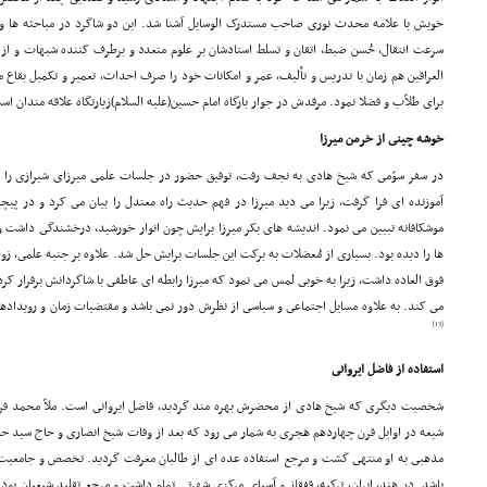
خویش با علامه محدث نورى صاحب مستدرک الوسایل آشنا شد. این دو شاگرد در مباحثه ها 
سرعت انتقال، حُسن ضبط، اتقان و تسلط استادشان بر علوم متعدد و برطرف کننده شبهات و از
العراقین هم زمان با تدریس و تألیف، عمر و امکانات خود را صرف احداث، تعمیر و تکمیل بقاع مت
براى طلاّب و فضلا نمود. مرقدش در جوار بارگاه امام حسین(علیه السلام)زیارتگاه علاقه مندان اس
خوشه چینى از خرمن میرزا
در سفر سوّمى که شیخ هادى به نجف رفت، توفیق حضور در جلسات علمى میرزاى شیرازى را 
آموزنده اى فرا گرفت، زیرا مى دید میرزا در فهم حدیث راه معتدل را بیان مى کرد و در پی
موشکافانه تبیین مى نمود. اندیشه هاى بکر میرزا برایش چون انوار خورشید، درخشندگى داشت و
ها را دیده بود. بسیارى از مُعضلات به برکت این جلسات برایش حل شد. علاوه بر جنبه علمى، زوا
فوق العاده داشت، زیرا به خوبى لمس مى نمود که میرزا رابطه اى عاطفى با شاگردانش برقرار کر
مى کند. به علاوه مسایل اجتماعى و سیاسى از نظرش دور نمى باشد و مقتضیات زمان و رویداده
[13]
استفاده از فاضل ایروانى
شخصیت دیگرى که شیخ هادى از محضرش بهره مند گردید، فاضل ایروانى است. ملاّ محمد فرزند 
شیعه در اوایل قرن چهاردهم هجرى به شمار مى رود که بعد از وفات شیخ انصارى و حاج سید 
مذهبى به او منتهى گشت و مرجع استفاده عده اى از طالبان معرفت گردید. تخصص و جامعیت 
باشد. در هند، ایران، ترکیه، قفقاز و آسیاى مرکزى شهرتى تمام داشت و مرجع تقلید شیعیان بود