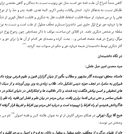
گاهى منشأ انتزاع آن علت تامه حق است، مثل حق ربوبیت نسبت به بندگان و گاهى مقتضى براى
طلبکار نسبت به بدهکار دارد. ایشان ولایات پیامبر اکرم، ائمه هدى، فقیه، پدر و جدّ را از ن
هایى را بر مى شمارد، از جمله قابلیت اسقاط، قابلیت نقل به دیگرى و قابلیت انتقال قهرى از دیگر
ها را درباره حق نوع اوّل جارى نمى داندزیرا مستلزم تخلّف معلول از علت است و نسبت به 
سلطه بر شخص دیگرى باشد. در لابلاى این مباحث، مولف با ذکر مصادیقى چون رجوع زوج در 
موکّل، رجوع در هبه، شفعه، قصاص و... بحث کرده و مصداق هر کدام از آن ها را براى حق و 
[26]
آثار دیگرى توسط دانشمندان شیعه درباره حق و حکم در سنوات بعد گردید.
در نگاه دانشمندان
سید محسن امین جبل عاملى:
«استاد محقق، نویسنده آثار مشهور و مطالب مأثور از بنیان گزاران فنون و علوم شرعى بویژه 
شیرازى به سامرا، در نجف حوزه درسى تشکیل داد. طلاب زیادى به وى روى آوردند و از سبک تد
هاى تحقیقى و حُسن بیانش شگفت زده شدند و ذکر خلاقیت ها و ابتکاراتش در دنیاى اسلام در حا
علماى معاصر و حتى برخى قدما برترى یافت. برخى مردم در بیان علم و فضل این فقیه راه غلو را م
شاگردانش شنیدم، او راه افراط را نپیموده است و درباره اش مردم بین افراط و تفریط قرار گرفته ا
[28]
شیخ آقا بزرگ تهرانى
در هنگام معرفى آثارش از او به عنوان علامه کبیر و فقیه اصولى
نام مى ب
وصفش مى نویسد:
«او از علماى بزرگ و از محقّقین جامع معقول و منقول و داناى به فروع و اصول و مرجع تقلید و ا