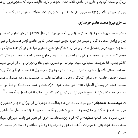
رجال برجسته گردید و آثارى در دانش کلام، فقه، حدیث و تاریخ تألیف نمود که مشهورترین آن ه
[6]
وى در جمادى الاول 1313 به سراى باقى شتافت و پیکرش در تخت فولاد اصفهان دفن گشت.
2. حاج میرزا محمد هاشم خوانسارى
برادر صاحب روضات و فرزند حاج میرزا زین العا
پدر و برادر استفاده کرد و سپس در حوزه درسى سید صدر الدین عاملى (پدر همسرش) و می
اصفهان حوزه درسى تشکیل داد. وى در زمره شاگردان شیخ انصارى درآمد و از آن فقیه سترگ و دیگ
موفق گشت. سپس حدود نیم قرن در اصفهان به تدریس خارج فقه و اصول، حدیث، رجال، کلام
کاظم یزدى، آقا شریعت اصفهانى، سید ابوتراب خوانسارى، شیخ هادى تهرانى و... از کرسى درسى
«صاحب مبانى الاصول» شهرت دارد. این کتاب در موضوع علم اصول فقه است. او آثار دیگرى در 
مشهور فقهى حاشیه زد. منابع گوناگون رجالى، مقامات علمى و جامعیت وى در معقول و منقول
محمد هاشم در رمضان المبارک 1318 در نجف اشرف درگذشت و شیخ محمد طه 
[7]
السلام نجف دفن گردید. شیخ هادى نزد این دو بزرگوار تفسیر، رجال، فقه و اصول را آموخت.
3. سید محمد شهشهانى
: میر سید محمد فرزند عبدالصمد شهشهانى از بزرگان فقها و دانشور
مى زیسته و از شاگردان حاج محمد ابراهیم کرباسى و آقا سید محمد فرزند سید على طباطبایى ب
اصول ستوده اند. کتاب منظومه او که گواه این مدعاست، اثرى کم نظیر مى باشد. میرزاى شیر
سید محمد شهشهانى به موازات تألیف، تحقیق و تدریس به وعظ و خطابه و امامت در مسجد ذوا
مى گوید: