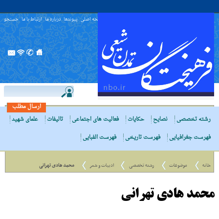
صفحه اصلی
پیوندها
درباره ما
ارتباط با ما
جستجو
ارسال مطلب
رشته تخصصی
نصایح
حکایات
فعالیت های اجتماعی
تالیفات
علمای شهید
فهرست جغرافیایی
فهرست تاریخی
فهرست الفبایی
خانه
موضوعات
رشته تخصصی
ادبیات و شعر
محمد هادی تهرانی
محمد هادی تهرانی