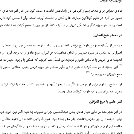
عزیمت به عتبات
هادى تهرانى براى مدت بسیار کوتاهى در زادگاهش اقامت داشت. گویا در آغاز آموخته هاى 
تصور مى کرد در علوم گوناگون مهارت هاى کافى را بدست آورده است. ولى احساس کرد تا رسی
است و باید در حوزه دیگرى تشنگى درونى را برطرف کند. از این روى تصمیم گرفت به عتبات عرا
در محضر شیخ انصارى
در سفر اوّل آوازه حوزه پر بار شیخ مرتضى انصارى وى را وادار نمود به محضر وى برود. خوش بیانى
اصول و ابداعاتش در شیوه تدریس و القاى مفاهیم به فراگیران، شیخ هادى را به وجد آورد. او 
اندیشه هاى خویش با عالمانى نامور و مجتهدانى مُسلّم آشنا گردید که همگى با وجود امتیازات 
[10]
[11]
جمع فروزان محروم سازد.
فوت شیخ انصارى براى او موجى از تأثّر را به وجود آورد و به همین دلیل نجف را ترک کرد 
سفرش به عراق شد و این بار به کربلاى معلى رفت.
انس علمى با شیخ العراقین
در این شهر مقدس دایى شیخ هادى یعنى عبدالحسین تهرانى معروف به شیخ العراقین حوزه درسى
پرتو اندیشه هاى این مدرّس فقاهت، بار سفر بسته بود. شیخ العراقین دانشمندى فقیه، عالمى
حافظه اى قوى برخوردار و در فقه، حدیث، رجال و تفسیر مهارت داشت و از شاگردان شریف
انوار الفقاهه به شمار مى آمد که خود به مقام اجتهاد و استادى رسید و فضلایى چند از مح