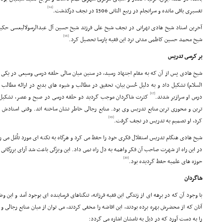
[14]
تفسیرى باقى مانده و سرانجام در ربیع الثانى 1306 در نجف درگذشت.
آخرین استاد شیخ هادى تهرانى در نجف شیخ على فرزند شیخ حسین آل عبدالرسولالبعسى حکیمى متوفاى
[16]
شیخ محمد حسین کاظمى مدتى نزد این فقیه پارسا تحصیل کرد.
بر کرسى تدریس
شیخ هادى پس از آن که به مقام اجتهاد رسید، در سنین میان سالى حلقه درسى وسیعى در یک
السلام) تشکیل داد و به دلیل حُسن بیان، تحقیق در مطالب و شیوه هاى بدیع در ارائه مطال
[17]
درس او سرازیر شدند.
کثرت شاگردان موجب گردید دو حلقه درسى در صبح و عصر، تشکیل
[19]
کرد، او تصمیم به تدریس در نجف گرفت.
شیخ هادى هنگام تدریس استقلال فکرى خود را حفظ مى کرد و هرگاه به نکته اى مورد تأمّل مى رس
در این راه از شهرت صاحب آن فکر واهمه به دل راه نمى داد. این ویژگى باعث شد آراى بزرگانى را
[20]
حوزه هاى علمیه حفظ گردیده بود.
شاگردان
با وجود آن که در برهه اى از زندگى این فقیه فرزانه، تنگناهاى فرساینده اى بوجود آمد و این
آنان که از محضرش بهره برده بودند، این افاضه را مخفى کردند، مى توان از میان منابع رجالى
را به دست آورد که در ذیل به نامشان اشاره مى گردد: