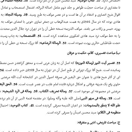
اختصاص دارد.
27. کتاب الوصیة:
سید محسن امین از آن نام برده است.
28. محجة العلماء فى الادلة العقلیة:
تا مقدارى از مباحث حجیّت ظواهر و جلد دوم شامل اصالة البرائه، اشتغال استصحاب و تعادل و 
اقوال شیخ انصارى و انتقاد بر آن ها است و در عصر مولف به طبع رسید.
29. وسیلة النجاة:
به ن
هادى بوده که در سال 1301ق به همت عبدالوهاب بن جعفر نمازى خویى با امضا
روزه، خمس و زکات مى باشد. مولف الذریعه نسخه خطى آن را در تهران نزد جلال الدین محدث
را به خط مولف نزد سید هادى اشکورى مشاهده کرده است.
31. الاستصحاب:
به چاپ رسیده و
حجت طباطبایى حائرى رویت نموده است.
32. الرسالة الرضاعیه:
آقا بزرگ نسخه ى خطى آن را ن
ب) مباحث تفسیرى، کلام، حکمت و عرفان
33. تفسیر آیت النور (رسالة النوریه)
که اصل آن به زبان عربى است و محقق گرانقدر حسن مصطفوى
رسانیده است. شیخ آقا بزرگ تهرانى از طبع اصل آن در تهران به سال 1319ق خبر داده است.
34. اصول دین:
اى از آثار شیخ هادى با عنوان حق الیقین فى معرفة اصول الدین در کتابخانه آیت الله مرعش
حاوى رفع یک شبهه عرفانى و اشکال درباره فایده امام غایب در عصر غیبت است.
36. الحق الیقین فى معرفة اصول الدین:
مرعشى در مجموعه اى موجود است.
37. رسالة تحریف الکتاب. 38. رسالة فى الرد الشیخیه:
در
است.
39. رسالة فى سهو النبى
(صلى الله علیه وآله وسلم): در مقدمه اشعة النبى از آن نام بر
علم الله لا یتعلق بالمعدومات:
در اعیان الشیعه معرفى گردیده است.
41. کتاب التوحید:
احتمال
منظومه فى الکلام:
سید محسن امینآن را معرفى کرده است.
ج: مباحث تاریخى، ادبى و متفرقه: