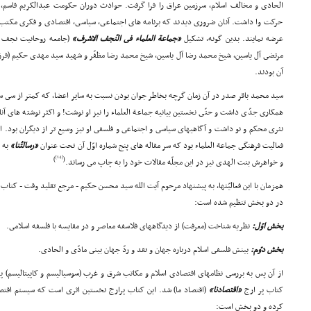
الحادى و مخالف اسلام، سرزمین عراق را فرا گرفت. حوادث دوران حکومت عبدالکریم قاسم، ع
حرکت وا داشت. آنان ضرورى دیدند که برنامه هاى اجتماعى، سیاسى، اقتصادى و فکرى مکتب ا
عرضه نمایند. بدین گونه، تشکیل
«جماعة العلماء فى النّجف الاشرف»
(جامعه روحانیت نجف ا
مرتضى آل یاسین، شیخ محمد رضا آل یاسین، شیخ محمد رضا مظفّر و شهید سید مهدى حکیم (فرز
آن بودند.
سید محمد باقر صدر در آن زمان گرچه بخاطر جوان بودن نسبت به سایر اعضا، که کمتر از سى سال
همکارى جدّى داشت و حتّى نخستین بیانیه جماعة العلماء را نیز او نوشت! و اکثر نوشته هاى آنان
فعالیت فرهنگى جماعة العلماء بود که سر مقاله هاى پنج شماره اوّل آن تحت عنوان
«رسالتُنا»
به ق
[14]
)
(
و خواهرش بنت الهدى نیز در این مجلّه مقالات خود را به چاپ مى رساند.
همزمان با این فعالیّتها، به پیشنهاد مرحوم آیت الله سید محسن حکیم - مرجع تقلید وقت - کتاب
در دو بخش تنظیم شده است:
بخش اوّل:
نظریه شناخت (معرفت) از دیدگاههاى فلاسفه معاصر و در مقایسه با فلسفه اسلامى.
بخش دوّم:
بینش فلسفى اسلام درباره جهان و نقد و ردّ جهان بینى مادّى و الحادى.
از آن پس به بررسى نظامهاى اقتصادى اسلام و مکاتب شرق و غرب (سوسیالیسم و کاپیتالیسم) 
کتاب پر ارج
«اقتصادنا»
(اقتصاد ما) شد. این کتاب پرارج نخستین اثرى است که سیستم اقتصا
کرده و دو بخش است: