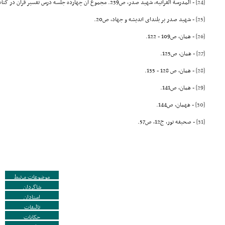
[24]
- المدرسة القرآنیه، شهید صدر، ص239. مجموع آن چهارده جلسه درس تفسیر قرآن در کتاب «المدرسة القرآنیه» تدوین شده است.
[25]
- شهید صدر بر بلنداى اندیشه و جهاد، ص20.
[26]
- همان، ص109 - 122.
[27]
- همان، ص125.
[28]
- همان، ص 128 - 135.
[29]
- همان، ص141.
[30]
- ههمان، ص144.
[31]
- صحیفه نور، ج12، ص57.
موضوعات مرتبط
شاگردان
استادان
تالیفات
حکایات