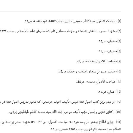
[1]
- مباحث الاصول، سیدکاظم حسینى حائرى، چاپ 1407، قم، مقدمه، ص33.
[2]
- شهید صدر بر بلنداى اندیشه و جهاد، مصطفى قلیزاده، سازمان تبلیغات اسلامى، چاپ 1372، ص17 - 18.
[3]
- همان، ص23.
[4]
- همان، ص24.
[5]
- مباحث الاصول، مقدمه، ص42.
[6]
- شهید صدر بر بلنداى اندیشه و جهاد، ص29.
[7]
- مباحث الاصول، مقدمه، ص44.
[8]
- همان، ص52.
[9]
- از مهم ترین کتب اصول فقه شیعى، تألیف آخوند خراسانى، که محور تدریس اصولِ فقه در 
[10]
- کتابى فقهى و بسیار مهم، تألیف مرحوم آیت الله سید محمد کاظم طباطبایى یزدى.
[11]
الاسلام سید محمد باقر مُهرى، چاپ 1361 شمسى،ص20.