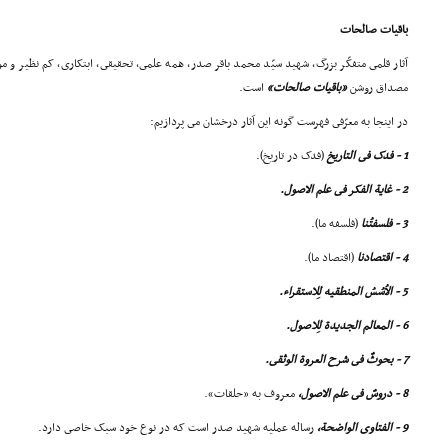
باقیات صالحات
آثار قلمى متفکّر بزرگ، شهید سیّد محمد باقر صدر، همه علمى، تحقیقى، ابتکارى، کم نظیر و مو
مصداق روشن
«باقیات صالحات»
است.
در اینجا به معرّفى فهرست گونه این آثار درخشان مى پردازیم:
1 - فدک فى التاریخ
(فدک در تاریخ).
2 - غایة الفکر فى علم الاصول.
3 - فلسفتُنا
(فلسفه ما).
4 - اقتصادنا
(اقتصاد ما).
5 - الاُسُسُ المنطقیه لِلاستقراء.
6 - المعالم الجدیدة لِلاصول.
7 - بحوثٌ فى شرح العروة الوثقى.
8 - دروسٌ فى علم الاصول،
معروف به «حلقات».
9 - الفتاوى الواضحة،
رساله عملیه شهید صدر است که در نوع خود سبک خاصى دارد.