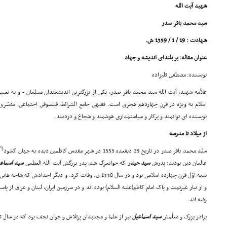
شهید آیت الله
سید محمد باقر صدر
شهادت : 19 / 1 / 1359 ش.
عنوان مقاله: بر بلنداى اندیشه و جهاد
نویسنده: مصطفى قلیزاده
علاّمه شهید، آیت الله سید محمد باقر صدر، یکى از بزرگترین اندیشمندان مسلمان - و به تعبی
اسلام به ویژه در قرن چهاردهم هجرى است. فقیهى جامع الشرائط، فیلسوفى اجتماعى، مفسّرى 
نویسنده اى توانمند و پرکار و سیاستمدارى هوشمند و شجاع و دردمند.
از میلاد تا مدرسه
[1]
(
سیّد محمد باقر صدر در تاریخ 25 ذیقعده 1353 در شهر مقدس کاظمین دیده به جهان گشود
عالمان دین بودند: پدرش
سید حیدر
که جوانمرگ شد، پدر بزرگش آیت الله العظمى
سید اسماع
نیمه اوّل قرن چهارده اسلامى بود و در سال 1338 ق. وفات کرد. و دیگر اجدادش که شاخه هایى سرسبز و پربار از شجره پربرکت
و از تبار غیرتمند و پاک امام کاظم(علیه السلام) بوده اند و در سرزمین ایران، لبنان و عراق از 
رفته اند.
برادر بزرگ و معلّمش
سید اسماعیل
نیز از علما و مجتهدان پرتلاش و جوان نجف بود که در سال 1388 ق. در چهل و هشت سالگى درگذشت.