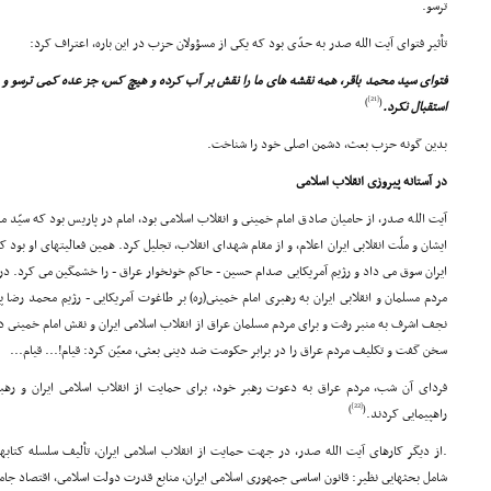
ترسو.
تأثیر فتواى آیت الله صدر به حدّى بود که یکى از مسؤولان حزب در این باره، اعتراف کرد:
فتواى سید محمد باقر، همه نقشه هاى ما را نقش بر آب کرده و هیچ کس، جز عده کمى ترسو و 
[21]
)
(
استقبال نکرد.
بدین گونه حزب بعث، دشمن اصلى خود را شناخت.
در آستانه پیروزى انقلاب اسلامى
آیت الله صدر، از حامیان صادق امام خمینى و انقلاب اسلامى بود، امام در پاریس بود که سیّد مح
ایشان و ملّت انقلابى ایران اعلام، و از مقام شهداى انقلاب، تجلیل کرد. همین فعالیتهاى او بود
مردم مسلمان و انقلابى ایران به رهبرى امام خمینى(ره) بر طاغوت آمریکایى - رژیم محمد رضا
نجف اشرف به منبر رفت و براى مردم مسلمان عراق از انقلاب اسلامى ایران و نقش امام خمینى در
سخن گفت و تکلیف مردم عراق را در برابر حکومت ضد دینى بعثى، معیّن کرد: قیام!... قیام...
فرداى آن شب، مردم عراق به دعوت رهبر خود، براى حمایت از انقلاب اسلامى ایران و رهب
[22]
)
(
راهپیمایى کردند.
.از دیگر کارهاى آیت الله صدر، در جهت حمایت از انقلاب اسلامى ایران، تألیف سلسله کتاب
شامل بحثهایى نظیر: قانون اساسى جمهورى اسلامى ایران، منابع قدرت دولت اسلامى، اقتصاد جام