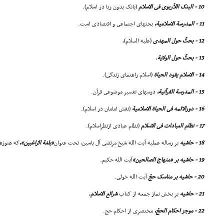
10 - البنک اللاّربوى فى الاسلام
(بانک بدون ربا در اسلام).
11 - المدرسة الاسلامیة،
بحثهاى اجتماعى و اقتصادى است.
12 - بحثٌ حول المهدى
(علیه السلام)
.
13 - بحثٌ حول الولایة.
14 - الاسلام یقود الحیاة
(اسلام راهنماى زندگى).
15 - المدرسة القرآنیة،
درسهاى تفسیر موضوعى قرآن.
16 - دورالائمه فى الحیاة الاسلامیة
(نقش امامان در اسلام).
17 - نظام العبادات فى الاسلام
(نظام عبادى ازنظراسلام).
18 - حاشیه
بر رساله عملیه آیت الله شیخ مرتضى آل یاسین، تحت عنوان
«بلغة الرّاغبین»،
که هنوزه
19 - حاشیه بر «منهاج الصالحین»
آیت الله حکیم.
20 - حاشیه بر مناسک حجّ
آیت الله خوئى.
21 - حاشیه
بر بخش نماز جمعه از کتاب
شرائع الاسلام.
22 - موجز احکام الحجّ،
مختصرى از احکام حج.