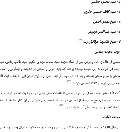
2 - سید محمود هاشمى
3 - سید کاظم حسینى حائرى
4 - شیخ مهدى آصفى
5 - سید عبدالغنى اردبیلى
[11]
)
(
6 - شیخ غلامرضا عرفانیان و...
حزب دعوت اسلامى
بعضى از عالمان آگاه و روشن بین از جمله شهید سید محمد مهدى حکیم، سید طالب رفاعى، شی
اجتماعى عراق، به این نتیجه رسیده بودند که باید حزبى را مبتنى بر اندیشه و ایدئولوژى اسلام
سامان را سر و سامان بدهند و به اهداف خود نائل آیند. پس از مطرح کردن این اندیشه با آیت ال
[12]
)
(
اسلامى) را در سال 1377 تأسیس کردند.
آیت الله صدر اساسنامه اى را نیز بر اساس اعتقادات دینى براى حزب دعوت تنظیم کرد. حز
محمد باقر صدر، پنج سال بعد از تأسیس حزب، بنا به مصالحى خود را از آن کنار کشید. امّا 
[13]
)
(
ادامه دهند و او نیز پشتیبان آنان خواهد بود.
جماعة العلماء
در سال 1958 م. «عبدالکریم قاسم» با ظاهرى پیشرو و چپ نما به حکومت عراق رسید و مید