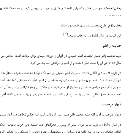
بخش نخست:
در این بخش مکتبهاى اقتصادى شرق و غرب را بررسى کرده و به محک نقد روشن 
دانسته است.
بخش دوّم:
طرح تفصیلى سیستم اقتصادى اسلام.
[16]
)
(
این کتاب در سال 1381 ق. به چاپ رسید.
حمایت از امام
سید محمد باقر صدر، نهضت امام خمینى در ایران را روزنه امیدى براى نجات امّت اسلامى مى د
سال 1342 ش آن را تحت نظر داشت و از امام و حرکتش حمایت مى کرد.
در تاریخ 9 جمادى الثّانى 1385، حضرت امام خمینى از تبعیدگاه ترکیه به نجف ا
در آن ایجاد کرد. علما و روحانیون نجف درباره استقبال از امام، نظرات مختلفى داشتند. آیت ا
علماى دیگر، در مراسم استقبال و پیشواز از امام شرکت، و شاگردان و همفکرانش را نیز به آن د
نجف، سید محمّد باقر با ایشان ارتباط نزدیکى داشت و به امام عشق مى ورزید، عشقى که تا آخر عم
دوران مرجعیت
دوران مرجعیت آیت الله سیّد محمد باقر صدر، پس از وفات آیت الله حکیم (1390 ق.) آغاز شد و بسیارى از مردم عراق از او تقلید کردند.
در سال 1392 ق. رژیم بعث عراق، بیش از پیش از تحرّکهاى ضد استبدادى حزب دعوت ا
افتاد. بنابراین با یورش به خانه هاى مبارزان و مجاهدان، عدّه زیادى را دستگیر و زندانى کردن