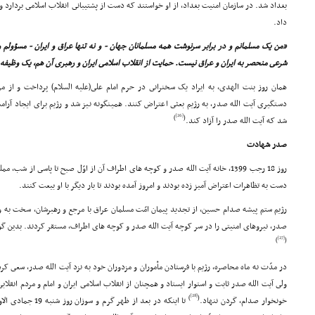
بغداد شد. در سازمان امنیت بغداد، از او خواستند که دست از پشتیبانى انقلاب اسلامى بردارد و
داد.
«من یک مسلمانم و در برابر سرنوشت همه مسلمانان جهان - و نه تنها عراق و ایران - مسؤولم
شرعى منحصر به ایران و عراق نیست. حمایت از انقلاب اسلامى ایران و رهبرى آن هم، یک وظیف
همان روز بنت الهدى، به ایراد یک سخنرانى در حرم امام على(علیه السلام) پرداخت و از مر
دستگیرى آیت الله صدر، به رژیم بعثى اعتراض کنند. همینگونه نیز شد و رژیم براى ایجاد آر
[26]
)
(
شد که آیت الله صدر را آزاد کند.
صدر شهادت
روز 18 رجب 1399، خانه آیت الله صدر و کوچه هاى اطراف آن از اوّل صبح تا پاسى از شب
دست به تظاهرات اعتراض آمیز زده بودند و امروز آمده بودند تا بار دیگر با او بیعت کنند.
رژیم ستم پیشه صدام حسین، از تجدید پیمان امّت مسلمان عراق با مرجع و رهبرشان، سخت به وح
صدر، نیروهاى امنیتى را در سر کوچه آیت الله صدر و کوچه هاى اطراف، مستقر کردند. بدین گونه
[27]
)
(
در مدّت نه ماه محاصره، رژیم با فرستادن مأموران و مزدوران خود به نزد آیت الله صدر، سعى کر
ولى آیت الله صدر ثابت و استوار ایستاد و همچنان از انقلاب اسلامى ایران و امام و مردم انقلا
[28]
)
(
خونخوار صدام، گردن ننهاد.