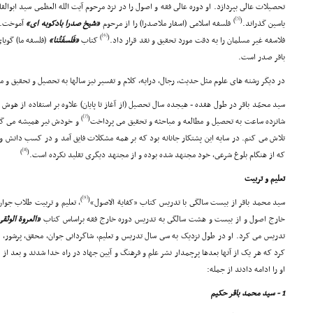
تحصیلات عالى بپردازد. او دوره عالى فقه و اصول را در نزد مرحوم آیت الله العظمى سید ابوال
[5]
)
(
یاسین گذراند.
فلسفه اسلامى (اسفار ملاصدرا) را از مرحوم
«شیخ صدرا بادکوبه اى»
آموخت. و
[6]
)
(
فلاسفه غیر مسلمان را به دقت مورد تحقیق و نقد قرار داد.
کتاب
«فَلسفَتُنا»
(فلسفه ما) گویا
باقر صدر است.
در دیگر رشته هاى علوم مثل حدیث، رجال، درایه، کلام و تفسیر نیز سالها به تحصیل و تحقیق و م
سید محمّد باقر در طول هفده - هیجده سال تحصیل (از آغاز تا پایان) علاوه بر استفاده از هوش 
[7]
)
(
شانزده ساعت به تحصیل و مطالعه و مباحثه و تحقیق مى پرداخت
و خودش نیر همیشه مى گفت
تلاش مى کنم. در سایه این پشتکار جانانه بود که بر همه مشکلات فایق آمد و در کسب دانش 
[8]
)
(
که از هنگام بلوغ شرعى، خود مجتهد شده بوده و از مجتهد دیگرى تقلید نکرده است.
تعلیم و تربیت
[9]
)
(
سید محمد باقر از بیست سالگى با تدریس کتاب «کفایة الاصول»
، تعلیم و تربیت طلاب جوان
خارج اصول و از بیست و هشت سالگى به تدریس دوره خارج فقه براساس کتاب
«العروة الوثق
تدریس مى کرد. او در طول نزدیک به سى سال تدریس و تعلیم، شاگردانى جوان، محقق، پرشور، مت
کرد که هر یک از آنها بعدها پرچمدار نشر علم و فرهنگ و آیین جهاد در راه خدا شدند و بعد از
او را ادامه دادند از جمله:
1 - سید محمد باقر حکیم