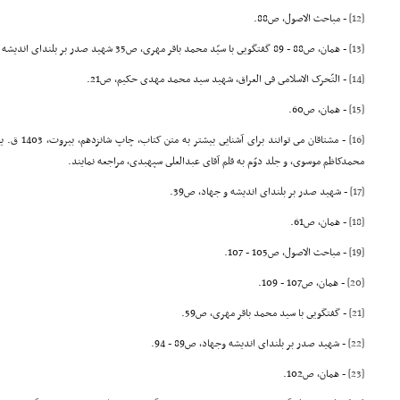
[12]
- مباحث الاصول، ص88.
[13]
- همان، ص88 - 89 گفتگویى با سیّد محمد باقر مهرى، ص35 شهید صدر بر بلنداى اندیشه و جهاد، ص53 - 58.
[14]
- التّحرک الاسلامى فى العراق، شهید سید محمد مهدى حکیم، ص21.
[15]
- همان، ص60.
[16]
- مشتاقان مى ت
محمدکاظم موسوى، و جلد دوّم به قلم آقاى عبدالعلى سپهبدى، مراجعه نمایند.
[17]
- شهید صدر بر بلنداى اندیشه و جهاد، ص39.
[18]
- همان، ص61.
[19]
- مباحث الاصول، ص105 - 107.
[20]
- همان، ص107 - 109.
[21]
- گفتگویى با سید محمد باقر مهرى، ص59.
[22]
- شهید صدر بر بلنداى اندیشه وجهاد، ص89 - 94.
[23]
- همان، ص102.