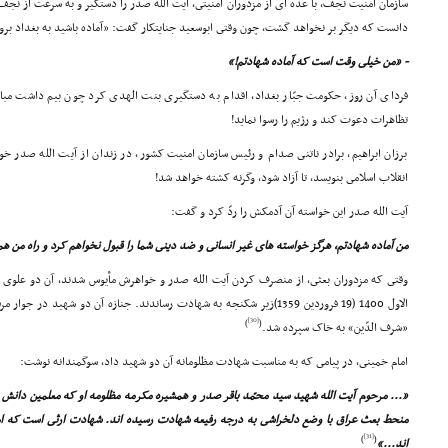
سازمان امنیت نجف، با عدّه اى از مزدوران امنیتى، آیت الله صدر را دستگیر و به سرعت از نجف 
دانست که دیگر بر نخواهد گشت، چون وقتى ابوسعید جنایتکار گفت: «آماده باشید به بغداد بروی
- «من خیلى وقت است که آماده شهادتم!»
فرداى آن روز، حکومت جبّار بغداد، اقدام به دستگیرى بنت الهدى کرد چون بیم داشت مباد
تظاهرات دعوت کند و رژیم را رسوا نماید!
برزان ابراهیم، برادر ناتنى صدام و رئیس سازمان امنیت کشور، در زندان از آیت الله صدر 
انقلاب اسلامى بنویسد، تا آزاد شود، وگرنه کشته خواهد شد!
آیت الله صدر این خواسته آن آدمکش را ردّ کرد و گفت:
من آماده شهادتم، هرگز خواسته هاى غیر انسانى و ضد دینى شما را قبول نخواهم کرد و راه من 
الاول 1400 (19 فروردین 1359)زیر شکنجه به شهادت رساندند. جنازه آن دو شهید در
[30]
)
(
«شرف الدّین» به خاک سپرده شد.
امام خمینى، در پیامى که به مناسبت شهادت مظلومانه آن دو شهید داد، سوگمندانه نوشت:
«... مرحوم آیت الله شهید سید محمّد باقر صدر و همشیره مکرمه مظلومه او که معلمین دانش و
منحط بعث عراق با وضع دلخراشى به درجه رفیعه شهادت رسیده اند. شهادت ارثى است که امث
[31]
)
(
اند...»