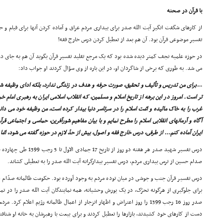
با قرآن در صحنه
از کارهاى شگفت انگیز آیت الله صدر براى بیدارى مردم عراق و آماده کردن آنها براى قیام و
تفسیر موضوعى قرآن بود. آن هم بعد از تعطیل کردن درس خارج فقه!
در حوزه علمیه نجف کمتر دیده شده بود که یک مرجع تقلید تفسیر قرآن بگوید آن هم به جاى در
مى شد. به طورى که برخى از شاگردان او، در این باره از وى سؤال کردند او جواب داد:
,,,,
براى من تدریس و تألیف و تحقیق، صورت حرفه و هدف در زندگى ندارد، بلکه اداى وظیفه شر
تر است. امروز در این برهه از تاریخ اسلام و مسلمین، که انقلاب اسلامى ایران به رهبرى امام 
غرب را به خاک مالیده و امّت اسلام را در سرتاسر دنیا بیدار کرده است، من وظیفه خود مى دانم 
آگاه و آرمانهاى انقلابى اسلام را مطرح نمایم و با بیان مفاهیم شورآفرین، حماسى و اجتماعى قرآ
ایران آماده کنم... از طرفى، درس خارج فقه و اصول، بیش از حدّ لازم در حوزه گفته مى شود، ا
درس تفسیر شهید صدر هر هفته دو روز از تاریخ 17 جمادى الاول تا 5 رجب 1399 طى چهارده جلسه برگزار شد
صدام حسین از ترس بیدارى مردم، درس تفسیر بیدارگرانه آیت الله صدر را به تعطیلى کشاند.
درس تفسیر قرآن جنب و جوشى در میان توده مردم به وجود آورده بود. حکومت ظالمانه صدّام ا
براى جلوگیرى از هرگونه تحرّک، در یک یورش وحشیانه، همه نمایندگان آیت الله صدر را در ت
صدر روز 16 رجب 1399 را روز اعتراض و اظهار انزجار از اعمال ظالمانه رژیم اعلام 
دست از کارهاى خود کشیدند، بازارها را تعطیل کردند و براى بیعت با رهبرشان به خانه او شتاف