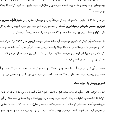
بیمارستان نجف بسترى شده بود، تحت نظر مأموران سازمان امنیت رژیم بعث قرار گرفت. تا اینکه 
[19]
)
(
او برداشت.
در سال 1394 ق. رژیم بعث عراق، پنج تن از شاگردان و مریدان صدر، یعنى
شیخ عارف بصرى، سیّد
تبریزى، حسین جلوخان و سیّد نورى طعمه،
را دستگیر و اعدام کرد! این گروه شهیدان، طلایه دار
اثر ناگوار و سنگینى بر روح آیت الله صدر گذاشت و مدتها به سختى متأثر و بیمار بود.
از حوادث مهّم دیگر در دوران مر
کنان و عزادار، با پاى پیاده از نجف تا کربلا راهپیمایى مى کنند. در آن سال، آیت الله صدر 
کرد تا مراسم شورانگیز اربعین را هرچه باشکوهتر برگزار نمایند. آن روز دهها هزار نفر در قالب
انسانى رژیم بعث عراق، اعلام کردند.
به دنبال آن قیام تاریخى، آیت الله صدر، را دستگیر و به سازمان امنیت بغداد منتقل کردند،
جسمى و روحى قرار دادند. آثار آن شکنجه ها، تا آخر عمر در بدنش هویدا بود و بسختى مى توانست ا
تحریم پیوستن به حزب بعث
یکى از برنامه هاى خطرناک رژیم بعثى عراق، «بعثى کردن نظام آموزش و پرورش» بود. به همه د
گرفته تا دانشگاهها تکلیف کردند که به حزب بعث عراق بپیوندند و برنامه هاى ضد اسلامى آن 
این هنگام، آیت الله صدر در مقام مرجعیت و یگانه پرچمدار مبارزه با حزب کافر بعث، با صدور 
را تحریم کرد. این فتوا، تکلیف مردم را روشن ساخت و مردم از پیوستن به حزب و عضویت در آن