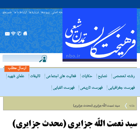
صفحه اصلی
پیوندها
درباره ما
ارتباط با ما
جستجو
ارسال مطلب
رشته تخصصی
نصایح
حکایات
فعالیت های اجتماعی
تالیفات
علمای شهید
فهرست جغرافیایی
فهرست تاریخی
فهرست الفبایی
خانه
سید نعمت اللّه جزایری (محدث جزایری)
سید نعمت اللّه جزایری (محدث جزایری)