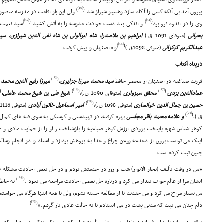
گفتار ارزنده وى اشتیاق مدرسه را در دل او بیدار ساخت به گونه اى که در همان محفل تصمیم 
[10]
)
(
بیرون آمد بى آنکه کسى را آگاه سازد رهسپار شیراز شد.
ولى این بار اقامت در مدرسه منصور
[12]
[11]
)
(
)
(
وى را در اندوه فرو برد
و اندکى بعد دست حوادث مدرسه را به آتش کشید.
سید نعمت ا
بحرانى
(متوفاى 1091 ق.)
ابراهیم بن ملاصدرا، شاه ابوالولى بن شاه تقى الدین شیرازى، 
[14]
)
(
عبدالکریم کزکزانى
(متوفى 1098ق.)
راه اصفهان را پیش گرفت.
درپناه آفتاب
[15]
)
(
فرزند صباغیه در اصفهان از محضر حافظ
سید محمد میرزا جزایرى،
میرزا رفیع الدین محمد 
]
[18]
[17]
(
)
(
)
(
عمادالدین یزدى،
محقق سبزوارى
(متوفاى 1090 ق.)،
شیخ على بن شیخ محمد عاملى،
[21]
)
(
حسین بن جمال الدین خوانسارى
(متوفى 1098 ق.)،
امیر اسماعیل خاتون آبادى
(متوفى 1116 ق.)،
[23]
)
(
ق.)،
و علامه محمد باقر مجلسى
بهره گرفته، در تهیدستى و گرسنگى به سوى قله هاى کمال 
گوهر شناس شهره پایتخت بزودى ارزش گوهر صباغیه را بازشناخت و او را از حمایت مادى و 
اینک مى تواست برون از دغدغه روغن چراغ و غذا به پژوهش پردازد و استاد را در انجام رسالت
چنین ثبت کرده است:
«من در وقت تألیف (بحار الانوار) شب و روز در خدمتش بودم و در حل بعض احادیث مشکله با
[24]
)
(
ایشان مرا از عالم خواب بیدار مى کرد و درباره حل بعضى احادیث مراجعه مى نمود .
به خاطر
من بسیار مزاح مى کرد و مى خندید تا از مطالعه خسته نشوم، ولى با همه اینها هرگاه مى خو
[25]
)
(
دلم چنان مى تپید که مدتى پشت در مى ایستادم تا به حالت عادى باز گردم.»