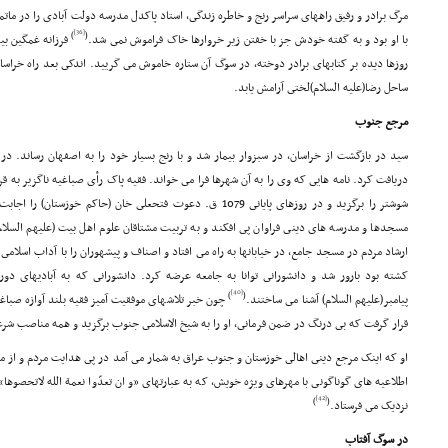
مرگ برادر و رفیق راههاى سراسر رنج و خاطره زندگى، استاد پاکدل مدرسه دولت آبادى را در ماتمى 
[36]
)
(
با او بود و به گفته خودش جز با خفتن زیر خروارها خاک فراموش نمى شد.
فرزانه غمگین بی
روزها دیده بر کتابهاى برادر دوخته، در سوگ آن ستاره خاموش مى گریید. اندکى بعد راه خراس
ساحل رضا(علیه السلام)لختى آرامش یابد.
مرجع جنوب
سید در بازگشت از خراسان، در سبزوار بیمار شد و با رنج بسیار خود را به اصفهان رساند. در ا
دریافت کرد. نامه هایى که وى را به آن شهرها فرا مى خواند. فقیه پاک رأى صباغیه ناگزیر به قر
شوشتر را برگزید و در روزهاى پایانى 1079 ق. دعوت فتحعلى خان (حاکم خوزستان) را اجابت کرد و به شوشتر پاى نهاد.
مسجدها و مدرسه هاى دینى فراوان پى افکند و به تربیت مشتاقان علوم اهل بیت (علیهم السلام
ارشاد مردم در مسجد جامع، در خیابانها به راه مى افتاد و اصناف و پیشهوران را با آداب اسلام
کشته بود بارور شد و دانشورانى توانا به جامعه عرضه کرد. دانشورانى که به آبادیهاى دور
[40]
)
(
پیامبر(علیهم السلام) آشنا مى ساختند.
چون خبر تلاشهاى موفقیت آمیز فقیه بلند آوازه صباغ
قرار گرفت که بى درنگ در ضمن فرمانى، او را به شیخ الاسلامى جنوب برگزید و همه مناصب شرعى 
او که اینک مرجع دینى اهالى خوزستان و جنوب عراق به شمار مى آمد در پى هدایت مردم و از میا
اطلاعیه هاى گوناگونى با مهرهاى ویژه خویش، که به عبارتهاى «و ان تعدّوا نعمة الله لاتحصوها» و 
[42]
)
(
نزدیک مى فرستاد.
در سوگ آفتاب