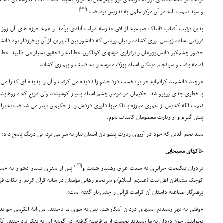
توقف در خانه ناخداى فرزانه دریاهاى نور چهار سال به درازا کشید. اندک اندک مدرسه اى که می
[26]
)
(
و سید نعمت الله در آن مرکز علمى به تدریس پرداخت.
بدین ترتیب آفتاب تابناک صباغیه از افق مدرسه دولت آبادى برآمد و همه حوزه هاى آن روز را
فروتنى، ساده زیستى، روى گشاده و بیان روشنى که دانشور بین النهرین از آن برخوردار بود دان
حضور چشمگیر دانش پژوهان و برقرارى درسهاى گوناگون، مطالعه و تحقیق بسیار مى طلبید. مطالع
ادامه یافت و سرانجام دیدگان استاد بزرگ مدرسه را به ضعف و بیمارى کشاند.
هرچند دانشمند گرانمایه جزایر نخست درد چشم را نادیده مى گرفت و آن را پدیده اى گذرا مى پن
با خطرى جدى روبرو شد. حکیمان در درمان چشم استاد بسیار کوشیدند ولى دریغ که داروهایشان
نعمت الله که پس از عمرى مبارزه با ناکامیها داروى دردش را از حکیمان بهتر مى شناخت به ب
پیش گیرم و از زیارت معصومان کامیاب شوم.
سید نجم الدین که خود در آرزوى زیارت پیشوایان آسمان تبار به سر مى برد، بى درنگ پاسخ داد:
خاکهاى مسیحایى
[27]
)
(
برادران نیکبخت جزایرى به سمت عراق رهسپار شدند و
پس از سفرى بسیار دشوار به «سامر
کوچک مشتاقان اهل بیت (علیهم السلام) و سرانجام رهایى مؤمنان در سایه قرآن کریم از نکات فر
پرهیزگار صباغیه داستان آن کرامت قرآنى را چنین باز گفته است:
«وقتى به نهر رسیدیم اسبهاى دزدان آشکار شد. پس به سوى ما تاختند. من آیة الکرسى خواندم 
بخوانند. چون دزدان به ما رسیدند نخست از ما فاصله گرفته، در گوشه اى به تفکر پرداختند. آنگا