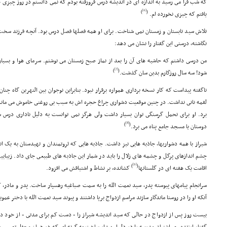
که شب فرا مى رسید به اندازه اى در اندیشه درس فرورفته بودم که نمى دانستم در روز چیزى خ
[6]
)
(
یافتم که چیزى نخورده ام.
تلاش سید تابستان و زمستان نمى شناخت. براى او همه فصلها فصل درس بود. آنچه فرزند سخت 
نگاشته، درستى این گفتار را نشان مى دهد:
من درسى داشتم که حاشیه هاى آن را بعد از نماز صبح زمستان مى نوشتم. سرماى هوا و بسی
[7]
)
(
شود! سه سال روزگارم بدین سان گذشت.
ناگفته پیداست که کار نسخه بردارى همواره برقرار نبود. بنابراین نوجوان بین النهرین گاه چ
لقمه نانى نداشت. در چنین موقعیت دشوارى چراغ حجره اش به سبب بى روغنى خاموش مى ماند و
برد. او براى تحمل گرسنگى توان بسیار داشت ولى هرگز نمى توانست به دلیل نادارى درس شام
[8]
)
(
دوستان یا مسجد جامع پناه مى برد.
شیراز با همه دشواریها، جاذبه هایى نیز داشت. جاذبه هایى که ثروتمندان و تهیدستان به یک ان
چشم اندازهاى پرگل و چشمه هاى زلال را باید در شمار این جاذبه هاى طبیعى جاى داد. زیباییه
[9]
)
(
اقامت یک هفته اى در گلستانها
کشانده، بر نشاط و اشتیاقش مى افزود.
سرانجام پیامهاى پیوسته پدر، سید نعمت الله را به سمت صباغیه رهسپار ساخت. پدر و مادر، ک
آنکه او را در روستا ماندگار سازند مراسم ازدواج برپا داشتند و پیوند سید نعمت الله با دختر عم
بیست روز پس از ازدواج در حالى که سید اندیشه شیراز را - دست کم براى مدتى - از خود دور