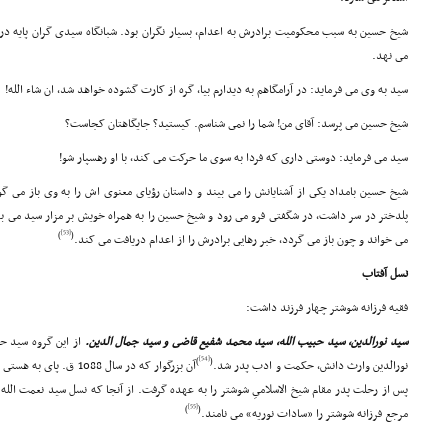
شیخ حسین به سبب محکومیت برادرش به اعدام، بسیار نگران بود. شبانگاه سیدى گران پایه د
مى نهد.
سید به وى مى فرماید: در آرامگاهم به دیدارم بیا، گره از کارت گشوده خواهد شد، ان شاء الله!
شیخ حسین مى پرسد: آقاى من! شما را نمى شناسم. کیستید؟ جایگاهتان کجاست؟
سید مى فرماید: دوستى دارى که فردا به سوى ما حرکت مى کند، با او رهسپار شو!
شیخ حسین بامداد یکى از آشنایانش را مى بیند و داستان رؤیاى معنوى اش را به وى باز مى گ
پلدختر در سر داشت، در شگفتى فرو مى رود و شیخ حسین را به همراه خویش بر مزار سید مى برد
[53]
)
(
مى خواند و چون باز مى گردد، خبر رهایى برادرش را از اعدام دریافت مى کند.
نسل آفتاب
فقیه فرزانه شوشتر چهار فرزند داشت:
سید نورالدین، سید حبیب الله، سید محمد شفیع قاضى و سید جمال الدین.
از این گروه سید ح
[54]
)
(
نورالدین وارث دانش، حکمت و ادب پدر شد.
آن بزرگوار که در سال 088
پس از رحلت پدر مقام شیخ الاسلامىِ شوشتر را به عهده گرفت. از آنجا که نسل سید نعمت الله بی
[55]
)
(
مرجع فرزانه شوشتر را «سادات نوریه» مى نامند.