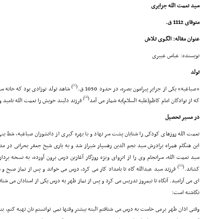
سید نعمت الله جزایرى
متوفاى 1112 ق.
عنوان مقاله: الگـوى تـلاش
نویسنده: عباس عبیرى
تولد
[1]
)
(
«صباغیه» یکى از جزایر پیرامون بصره، در حدود 1050 ق.
شاهد تولد نوزادى بود که خانه سید
[2]
)
(
که از نوادگان امام کاظم(علیه السلام)به شمار مى آمد
فرزند دلبند خویش را نعمت الله نامید
در مسیر تحصیل
نعمت الله روزهاى کودکى را شتابان پشت سر نهاد و با بهره گیرى از دانشوران صباغیه، شط بنى
این هنگام همراه برادرش سید نجم الدین رهسپار شیراز شد و به یارى شیخ جعفر بحرانى در م
سید نعمت الله، سرانجام وى را از انزواى ویژه روزگار آغازین درس برون آورده، به نسخه برد
[4]
)
(
کشاند.
فرزند سید عبدالله گاه تا بامداد کار مى کرد، درس مى خواند و پس از نماز صبح و 
اى مى آرامید. آنگاه تا نیمروز تدریس مى کرد و پس از نماز ظهر به درس یکى از استادان مى شتا
نگاشته است:
وقتى اذان ظهر برمى خاست به درس مى شتافتم البته بیشتر وقتها نمى توانستم نان تهیه کنم، بنا