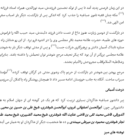
در این زمان فرصتى پدید آمد تا پس از تولد نخستین فرزندش، سید نورالدین، همراه استاد فرزانه
[43]
)
(
[44]
)
(
امن الهى شد.
در بازگشت از دومین زیارت هنوز داغ از دست دادن فرزند دلبندش، سید حبیب الله را فراموش ن
حوزه هاى علمیه، حضرت علامه محمد باقر مجلسى وى را در اندوه فرو برد. از این رو شتابان راه 
[46]
)
(
ستاره تابناک آسمان دانش و پرهیزگارى شرکت جست
و پس از مدتى توقف دیگر بار به شوشت
علامه مجلسى بزرگتر از آن بود که پیکر نحیف مرجع شوشتر توان تحملش را داشته باشد. بنابرای
رضا(علیه السلام)قلب مجروحش راالتیام بخشد.
[47]
)
(
مرجع روشن بین شوشتر در بازگشت از حریم پاک رضوى مدتى در گرگان توقف کرده،
مؤمنا
سیراب ساخت. آنگاه به جانب خوزستان ادامه مسیر داد تا همچنان روشنگر راه پاکدلان آن سرزمین
درخت آسمانى
پیر دانشور صباغیه شاگردان بسیارى تربیت کرد که هر یک در گوشه اى از جهان اسلام به ه
دانشورانى چون:
ابوالحسن اصفهانى غروى، ابوالحسن شوشترى، شیخ على بن حسین بن محیى الد
الدورقى، قاضى محمد تقى بن قاضى عنایت الله شوشترى، شیخ محمد الضبیرى، شیخ محمد عل
نجار شوشترى، محمود بن میرعلى میمندى
و ده ها شخصیت دیگر از شاگردان او به شمار مى آیند
نوشته هاى سبز