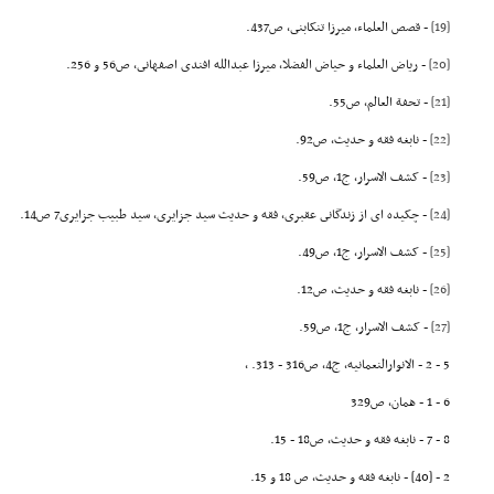
[19]
- قصص العلماء، میرزا تنکابنى، ص437.
[20]
- ریاض العلماء و حیاض الفضلا، میرزا عبدالله افندى اصفهانى، ص56 و 256.
[21]
- تحفة العالم، ص55.
[22]
- نابغه فقه و حدیث، ص92.
[23]
- کشف الاسرار، ج1، ص59.
[24]
- چکیده اى از زندگانى عقبرى، فقه و حدیث سید جزایرى، سید طبیب جزایرى7 ص14.
[25]
- کشف الاسرار، ج1، ص49.
[26]
- نابغه فقه و حدیث، ص12.
[27]
- کشف الاسرار، ج1، ص59.
5 - 2 - الانوارالنعمانیه، ج4، ص316 - 313. ,
6 - 1 - همان، ص329
8 - 7 - نابغه فقه و حدیث، ص18 - 15.
2 - [40] - نابغه فقه و حدیث، ص 18 و 15.