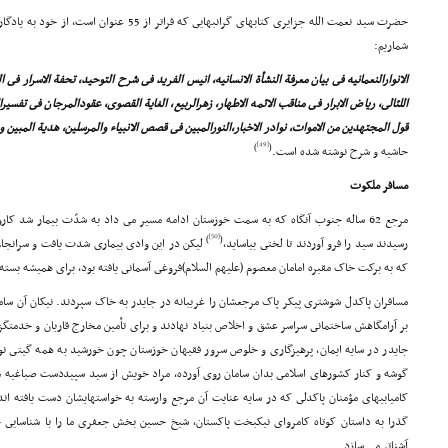
حضرت سید نعمت الله جزایرى کتابهاى گرانبهایى که فرات
شماریم:
الانوارالنعمانیه فى بیان معرفة النشأة الانسانیه، انیس الفرید فى شرح التوحید، تحفة الاسرار فى 
اللئالى، ریاض الابرار فى مناقب الائمه الاطهار، زهرالربیع، الغایة القصوى، عقودالمرجان فى تفسیر
قول المجتهدین من الاموات، نوادر الاخبار،النورالمبین فى قصص الانبیاء والمرسلین، هدیة المبین و
[49]
)
(
حاشیه و شرح نوشته شده است.
مسافر ملکوت
مرجع 62 ساله جنوب آنگاه که به سمت خوزستان ادامه مسیر مى داد به شدّت بیمار شد کار
[50]
)
(
رسیدند سید را فرو آوردند تا لختى بیاساید،
لیکن در این وادى بیمارى شدت یافت و سرانجام در شب جمع
که به برکت خاک مقبره امامان معصوم (علیهم السلام)فروغى آسمانى یافته بود، براى همیشه بسته
مسافران پاکدل شوشترى پیکر پاک مرجعشان را غریبانه در جایدر به خاک سپردند. نیکان آن سام
بر آرامگاهش ساختمانى سراسر عشق و اخلاص بنیاد نهادند و براى تأمین مخارج قاریان و خدمتگز
جایدر در سایه ایمان، پرهیزگارى و خلوص سرور فقیهان خوزستان چون خورشید به همه گیتى نور 
گوشه و کنار کشورهاى اسلامى بدان سامان روى آورده، مراد خویش از سید سپیددست صباغیه م
کامیابیهاى مؤمنان پاکدلى که در سایه عنایت آن مرجع وارسته به خواستهایشان دست یافته ان
گذرا به داستان کوتاه کامرواى نیکبخت پاکستان، شیخ حسین بخش جعفرى ما را با شناسایى جا
آشناتر مى سازد.