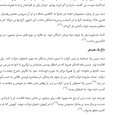
اید!البته درست مى گفتند، ما راه را گم کرده بودیم. دزدان یکى از افرادشان را با ما همراه ساختند
سید پس از زیارت معصومان خفته در سامرّا به کاظمین شتافت و از آن سرزمین مقدس رهسپار کر
قدرى خاک برداشته، آنها را در آمیخت و سرمه دیدگان ساخت این داروى گرانبها بى درنگ اثر بخش
[30]
)
(
مخلص مدرسه دولت آبادى باز گرداند.
البته دستاورد سفر به عراق تنها درمان دیدگان نبود. او علاوه بر بهره هاى بسیار معنوى، در م
[31]
)
(
انگشترى ساخت.
داغ یک همسفر
سید سپس راه صباغیه را پیش گرفت تا ضمن دیدار بستگان به سوى اصفهان حرکت کند. ولى ابر
افکنده بود. حسین پاشا (حاکم بصره) که در انتظار رسیدن عثمانیان و درگیرى با آنها به سر مى برد
سید کتابها و خانواده اش را همراه برادر به حویزه فرستاده، خود به نگارش «شرح تهذیب» پر
درآمد. استاد مدرسه دولت آبادى پس از چهار ماه زندگى در محاصره فرصتى طلایى به دست آورده
[32]
)
(
سر برد.
سپس راه اصفهان را پیش گرفت و پس از توقفى شش ماهه در شوشتر و دهدشت، در 
[33]
)
(
آسیب دیده بود، به اصفهان رسید.
هرچند دردِ دست پس از پنج ماه بهبود یافت ولى بیمارى بر جانش پنجه افکنده، او را تا وادى 
[34]
)
(
نشست و پیکر سید بر ساحل تندرستى رسید
[35]
)
(
الدین تحقق پذیرفت.