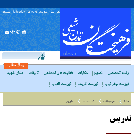
صفحه اصلی
پیوندها
درباره ما
ارتباط با ما
جستجو
ارسال مطلب
رشته تخصصی
نصایح
حکایات
فعالیت های اجتماعی
تالیفات
علمای شهید
فهرست جغرافیایی
فهرست تاریخی
فهرست الفبایی
خانه
موضوعات
فعالیت ها
تدریس
تدریس