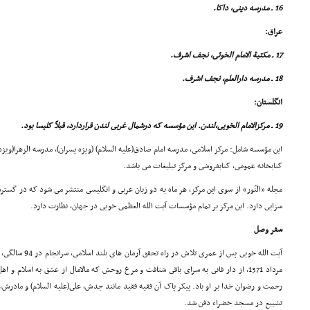
16 ـ مدرسه دینى، داکا.
عراق:
17 ـ مکتبة الامام الخوئى، نجف اشرف.
18 ـ مدرسه دارالعلم، نجف اشرف.
انگلستان:
19 ـ مرکزالامام الخویى،لندن. این مؤسسه که درشمال غربى لندن قراردارد، قبلاً کلیسا بود.
این مؤسسه شامل: مرکز اسلامى، مدرسه امام صادق(علیه السلام) (ویژه پسران)، مدرسه الزهرا(وی
کتابخانه عمومى، کتابفروشى و مرکز تبلیغات مى باشد.
مجله «النّور» از سوى این مرکز، هر ماه به دو زبان عربى و انگلیسى منتشر مى شود که در گستر
سزایى دارد. این مرکز بر تمام مؤسسات آیت الله العظمى خویى در جهان، نظارت دارد.
سفر وصل
مرداد 1371، از دار فانى به سراى باقى شتافت و مرغ روحش که مالامال از عشق به اسلام و
رحمت و رضوان خدا بر او باد. پیکر پاک آن فقیه فقید مانند جدش، على(علیه السلام) و مادرش، فا
تشییع در مسجد خضراء دفن شد.