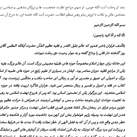
بعد از رحلت آیت الله خویى، از سوى مراجع تقلید، شخصیت ها و بزرگان مذهبى و سیاسى، پ
مضامین عالى و نکات با ارزش پیام رهبر معظم انقلاب، حضرت آیت الله خامنه اى، به درج آن بس
بسم الله الرّحمن الرّحیم
(
انّا لله و انّا الیه راجعون
)
باتأسف فراوان باخبر شدیم که عالم جلیل القدر و فقیه عظیم الشأن حضرت آیةلله العظمى آقاى 
روز گذشته دار فانى را وداع گفته و به جوار رحمت حق رحلت نمودند.
این حادثه براى جهان اسلام مخصوصاً حوزه هاى علمیّه مصیبتى بزرگ است. آن عالم بزرگ، بقیه
یکى از مراجع تقلید دوران معاصر بود. ایشان در بسیارى از علوم رایج در حوزه هاى علمیه از ا
بزرگ و اصولى اى عمیق و مفسرى نو آور و رجالى اى صاحب مکتب و متکلّمى زبردست بود. آثا
کتاب در فقه و اصول و تفسیر و رجال منحصر نمى شود. هزاران شاگرد تربیت یافته در حوزه 
اسلامى منتشرند. این بزرگوار یکى از نخستین کسانى بود که پس از شروع نهضت اسلامى به رهب
به اهمّیت حوادث ایران متوجه ساخت و سعى و کوششى ارجمند در همراهى با حرکت عظیم روح
خونین مردم عراق در رمضان سال 1412 هجرى قمرى قطب اصلى نهضت و مرک
شدن این نهضت به وسیله رژیم خونخوار بعثى این کهن مرد دانشمند مورد آزار و شکنجه و اها
خطر جدى واقع شد و پس از آن که به فضل الهى از خطر نجات یافت تا مدت ها در شرایط سخت ز
و پربرکت این مرد بزرگ که نزدیک به یک قرن امتداد یافت، سرشار از آزمایش هاى الهى و نمایشگ