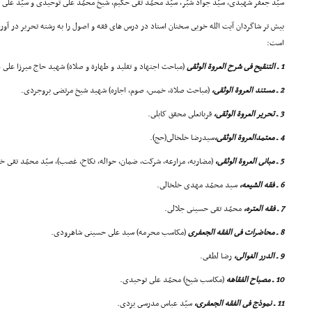
سیّد جعفر شهیدى، سیّد جواد شبّر، سیّد محمّد تقى حکیم، شیخ محمّد على توحیدى و سیّد على 
بیش تر شاگردان آیت الله خویى سخنان استاد در درس هاى فقه و اصول را به رشته تحریر در آورده 
است:
1 ـ التنقیح فى شرح العروة الوثقى
(مباحث اجتهاد و تقلید و طهارة و صلاة) شهید حاج میرزا على 
2 ـ مستند العروة الوثقى،
(مباحث صلاة، خمس، صوم، اجاره) شهید شیخ مرتضى بروجردى.
3 ـ تحریر العروة الوثقى،
قربانعلى محقق کابلى.
4 ـ معتمدالعروة الوثقى،
سیدرضا خلخالى(حج).
5 ـ مبانى العروة الوثقى،
(مضاربه، مزارعه، شرکت، ضمان، حواله، نکاح، غصب)، سیّد محمّد تقى خ
6 ـ فقه الشیعه،
سید محمّد مهدى خلخالى.
7 ـ فقه العتره،
محمّد تقى حسینى جلالى.
8 ـ محاضرات فى الفقه الجعفرى
(مکاسب محرمه) سید على حسینى شاهرودى.
9 ـ الدرر الغوالى،
رضا لطفى.
10 ـ مصباح الفقاهه
(مکاسب شیخ) محمّد على توحیدى.
11 ـ نموذج فى الفقه الجعفرى،
سیّد عباس مدرسى یزدى.