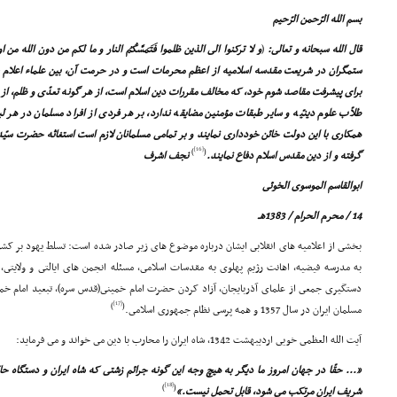
بسم الله الرّحمن الرّحیم
قال الله سبحانه و تعالى:
(
و لا ترکنوا الى الذین ظلموا فَتَمَسَّکُمُ النار و ما لکم من دون الله من 
ستمگران در شریعت مقدسه اسلامیه از اعظم محرمات است و در حرمت آن، بین علماء اعلام خ
براى پیشرفت مقاصد شوم خود، که مخالف مقررات دین اسلام است، از هر گونه تعدّى و ظلم، از زد
طلاّب علوم دینیّه و سایر طبقات مؤمنین مضایقه ندارد، بر هر فردى از افراد مسلمان در هر
همکارى با این دولت خائن خوددارى نمایند و بر تمامى مسلمانان لازم است استغاثه حضرت سیّ
[16]
)
(
گرفته و از دین مقدس اسلام دفاع نمایند.
نجف اشرف
ابوالقاسم الموسوى الخوئى
14 / محرم الحرام / 1383هـ
بخشى از اعلامیه هاى انقلابى ایشان درباره موضوع هاى زیر صادر شده است: تسلط یهود بر کشو
به مدرسه فیضیه، اهانت رژیم پهلوى به مقدسات اسلامى، مسئله انجمن هاى ایالتى و ولایتى، ا
دستگیرى جمعى از علماى آذربایجان، آزاد کردن حضرت امام خمینى(قدس سره)، تبعید امام خمی
[17]
)
(
مسلمان ایران در سال 1357 و همه پرسى نظام جمهورى اسلامى.
آیت الله العظمى خویى اردیبهشت 1342، شاه ایران را محارب با دین مى خواند و مى فرماید:
«... حقّا در جهان امروز ما دیگر به هیچ وجه این گونه جرائم زشتى که شاه ایران و دستگاه 
[18]
)
(
شریف ایران مرتکب مى شود، قابل تحمل نیست.»