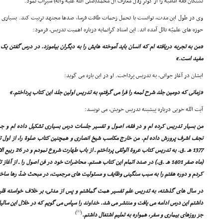
تشنگان فقه امامیه را از کوثر زلال معارف آل محمّد(صلى الله علیه وآله) سیراب نمود.
وى در طول این مدت، توانست با تحمل زحمات طاقت فرسا، صدها مجتهد تربیت کند. بسیارى از 
حوزه هاى علمیّه نائل آمده اند. این استاد گرانمایه درباره اهمیت تدریس، فرمود:
«من به تجربه دریافته ام که انسان باید آموخته هایش را به دیگران بیاموزد. در درس گفتن ی
مفید است.»
ایشان در آغاز جوانى، به تدریس پرداخت. او در این باره مى گوید:
«زمانى که دومین جلد شرح لمعه را فرا مى گرفتم، به تدریس اولین جلد این کتاب پرداختم.»
آیت الله خویى درباره پیشینه تدریس خویش، مى نویسد:
من بسیار تدریس کرده ام و در فقه، اصول و تفسیر جلسات درس بسیارى تشکیل داده ام و جم
(ماه صفر 1401 هـ .ق.) در صدد اتمام این کتاب هستم. محاضرات خود در فن اصول را ـ از آغاز 
کردم و دوره هفتم را به سبب سنگینى وظایف و مسئولیت هاى مرجعیت، در مبحث ضدّ رها ساخت
در سال هاى گذشته، به تدریس علم تفسیر همت گماشتم و پس از مدتى، بر خلاف خواسته قل
داشتم این درس ادامه مى یافت و منتشر مى شد. خداوند را سپاس مى گویم که در خلال این سالیان
[9]
)
(
جز روزهاى بیمارى و سفر، همواره به تعلیم اشتغال داشتم.