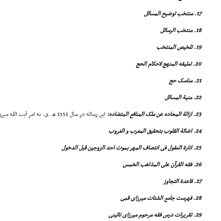
17. منتخب توضیح المسائل
18. منتخب الرسائل
19. تلخیص المنتخب
20. تعلیقه المنهج لاحکام الحج
21. مناسک حج
22. منیة المسائل
23. ازالة المحاده عن ملک المنافع المتضاده:
این رساله در سال 1351 هـ .ق. به امر آیت الله میرزا على آقا شیرازى نوشته شده است.
24. اضائة القلوب بتحقیق المغرب و الغروب
25. انارة العقول فى انتصاف المهر بموت احد الزوجین قبل الدخول
26. فقه القرآن على المذاهب الخمس
27. قاعدة التجاوز
28. فهرست جامع الشتات میرزاى قمى
29. تقریرات درس فقه مرحوم میرزاى نائینى