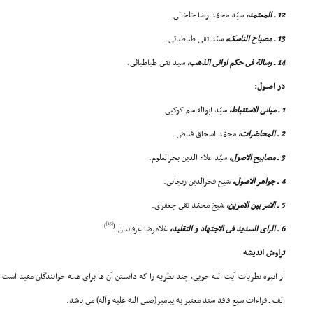
12 ـ المعتمد،
سیّد محمّد رضا خلخالى.
13 ـ مصباح الناسک،
سیّد تقى طباطبائى.
14 ـ رسالة فى حکم اوانى الذهب،
سید تقى طباطبائى.
در اصـول:
1 ـ مبانى الاستنباط،
سیّد ابوالقاسم کوکبى.
2 ـ المحاضرات،
محمّد اسحاق فیاض.
3 ـ مصابیح الاصول،
سیّد علاء الدین بحرالعلوم.
4 ـ جواهر الاصول،
شیخ فخرالدین زنجانى.
5 ـ الامر بین الامرین،
شیخ محمّد تقى جعفرى.
[15]
)
(
6 ـ الراى السدید فى الاجتهاد و التقلید،
غلامرضا عرفانیان.
تراوش اندیشه
از انبوه نظریات آیت الله خویى، چند نظریه را که دانستن آن ها براى همه خوانندگان مفید است ی
الف ـ قراءات سبع فاقد سند معتبر به پیامبر(صلى الله علیه وآله) مى باشد.