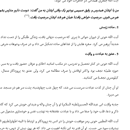
آیت الله جعفرى همدانى در خاطرات خود مى گوید:
من با ایشان همدرس و رفیق صمیمى بودیم یک وقتى ایشان به من گفت: دوست دارم مدرّس بشوم، م
[24]
)
(
هم مى شوى. مرجعیت خواهى یافت! همان هم شد ایشان مرجعیت یافت.
2 ـ ساده زیستى
آیت الله خویى از دوران جوانى تا پیرى که مرجعیت جهانى یافت، زندگى طلبگى را از دست نداد. ا
شدیداً پرهیز مى کرد. سفره هایش را از غذاهاى ساده تشکیل مى داد و در صرف وجوهات شرعى کا
3 ـ عشق به عبادت و ولایت
آیت الله خویى در کنار تحصیل و تدریس، در مکتب اساتید اخلاق و عرفان حضور یافت و به سیر 
حوزه علمیّه نجف بود واکثر اوقاتش را صرف مطالعه مى کرد، ولى عشق به پروردگار متعال،
کیلومترى نجف) مى کشانید.
او آن چنان از لذت عبادت سرمست مى شد، که چهل شب چهارشنبه، پشت سر هم در مسجد سهله 
مى سپرد.
جذبه ولایت ابى عبدالله الحسین(علیه السلام) او را آن چنان واله و شیداى خویش مى کرد که گا
ذکر و دعا، قلب خود را صفا مى داد و با عبادت عاشقانه به تهذیب نفس و خودسازى مشغول مى 
آیت الله العظمى خویى رمز موفقیت خویش را در انس به پروردگار و ارتباط با ائمه اطهار(علیهم ا
پیشرفت سود مى جست. او آن قدر به این نکته اهمیت مى داد که هر روز، پیش از درس، به حرم