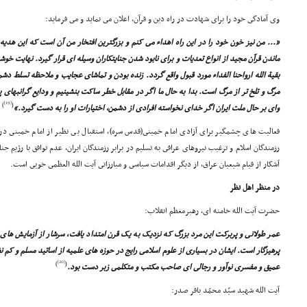
وى آمادگى خود را براى شهادت در راه دین و قرآن، اعلان مى نماید و مى فرماید:
«... من نیز خون خود را در این راه اهداء مى کنم و بزرگترین افتخار من آن است که این هدی
ماندن قرآن مجید از انواع تعدیات و براى نابود شدن جنایتکاران وسیله اى قرار گیرد. نهایت 
بقیة الله ارواحنا الفداء مورد قبول واقع گردد. زنده بودن و تماشاى عجایب و ملاحظه تسلط دش
مرگ و تلخ تر از مرگ است. بدا به حال ما اگر در مقابل خطر ساکت بنشینیم و ودایع گرانبهاى پ
[19]
)
(
واى بر حال ملت ایران اگر خداى نخواسته افرادى از دشمن، اختیارات او را به دست گیرد.»
فعالیت هاى چشمگیر براى آزادى امام خمینى(قدس سره)، استقبال بى نظیر از امام خمینى د
آشکار از قیام شیعیان عراق، از دیگر اقدامات سیاسى و مبارزاتى آیت الله العظمى خویى است.
در منظر اهل نظر
حضرت آیت الله خامنه اى، رهبرمعظم انقلاب:
عمر طولانى و پربرکت این مرد بزرگ که نزدیک به یک قرن امتداد یافت، سرشار از آزمایش هاى
پرهیزگار است. ایشان در بسیارى از علوم اسلامى رایج در حوزه هاى علمیه از اساتید مسلم و کم
[20]
)
(
عمیق و مفسرى نوآور و رجالى اى صاحب مکتب و متکلمى زبر دست بود.
آیت الله شهید سیّد محمّد باقر صدر: