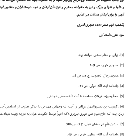
این جانب مصیبت در گذشت این مرجع بزرگوار تقلید را به حضرت بقیة الله الاعظم ـ ارواحنا له 
و علما و فقهاى بزرگ و نیز به خانواده محترم و فرزندان ایشان و همه دوستداران و مقلدین
الهى را براى ایشان مسئلت مى نمایم.
یکشنبه نهم صفر 1413 هجرى قمرى
سیّد على خامنه اى
[1]
ـ براى او مقام بلندى خواهد بود.
[2]
ـ سیماى خوى، ص 169.
[3]
ـ معجم رجال الحدیث، ج 23، ص 21.
[4]
ـ یادنامه آیت الله خوئى، ص 61.
[5]
ـ مجلهحوزه، ش30، مصاحبه با آیت الله حسینى همدانى.
[6]
ـ کیفیت این دستورالعمل عرفانى را آیت الله رحمانى همدانى با اندکى تفاوت از استادش آیت 
زبان آیت الله حاج شیخ على غروى تبریزى (که اخیراً توسط حکومت عراق به درجه رفیعه شهادت ن
[7]
ـ مردان علم در میدان عمل، ج 5، ص 386.
[8]
ـ یادنامه آیت الله العظمى خویى، ص 65.