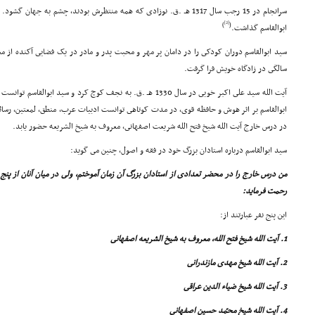
سرانجام در 15 رجب سال 1317 هـ .ق. نوزادى که همه منتظرش بودند، چشم به جها
[2]
)
(
ابوالقاسم گذاشت.
سالگى در زادگاه خویش فرا گرفت.
آیت الله سید على اکبر خویى در سال 1330 هـ .ق. به نجف کوچ کرد و سی
در درس خارج آیت الله شیخ فتح الله شریعت اصفهانى، معروف به شیخ الشریعه حضور یابد.
سید ابوالقاسم درباره استادان بزرگ خود در فقه و اصول، چنین مى گوید:
من درس خارج را در محضر تعدادى از استادان بزرگ آن زمان آموختم، ولى در میان آنان از پنج ن
رحمت فرماید:
این پنج نفر عبارتند از:
1. آیت الله شیخ فتح الله، معروف به شیخ الشریعه اصفهانى
2. آیت الله شیخ مهدى مازندرانى
3. آیت الله شیخ ضیاء الدین عراقى
4. آیت الله شیخ محمّد حسین اصفهانى