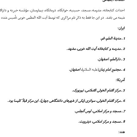
خدمات اجتماعى
احداث کتابخانه، مدرسه، مسجد، حسینیه، خوابگاه، درمانگاه، بیمارستان، مؤسّسه خیریه و دارال
شیعه مى باشد. در این جا فقط به ذکر نام مراکزى که توسط آیت الله العظمى خویى تأسیس شده 
ایران:
1 ـ مدینة العلم، قم.
2 ـ مدرسه و کتابخانه آیت الله خویى، مشهد.
3 ـ دارالعلم، اصفهان.
4 ـ مجتمع امام زمان
(علیه السلام)
، اصفهان.
آمریکا:
5 ـ مرکز الامام الخوئى الاسلامى، نیویورک.
6 ـ مرکز الامام الخوئى، سوانزى (یکى از شهرهاى دانشگاهى جهان). این مرکز قبلاً کلیسا بود.
7 ـ مسجد و مرکز اسلامى، لوس آنجلس.
8 ـ مسجد و مرکز اسلامى، دیترویت.
هند: