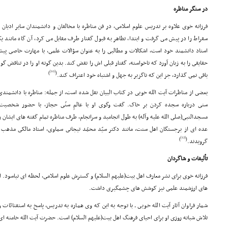
در سنگر مناظره
فرزانه خوى علاوه بر تدریس علوم اسلامى، در فن مناظره با مخالفان و دانشمندان سایر ادیان ن
سقراط را در پیش مى گرفت و ابتدا، تظاهر به قبول گفتار طرف مقابل مى کرد، آن گاه مانند ی
استاد دانشمند خود است، اشکالات و مطالبى را به عنوان سؤالات علمى، با مهارت خاصى 
حقایقى را به زبان آورد که ناخواسته، گفتار قبلى اش را نقض کند. بدین گونه او را در تناقض گو
[10]
)
(
باقى نمى گذارد، جز این که ناگزیر به جهل و اشتباه خود اعتراف کند.
بعضى از مناظرات آیت الله خویى در کتاب البیان نقل شده است، از جمله: مناظره با دانشمندى ی
مسجدالنبى(صلى الله علیه وآله) به طول انجامید و سرانجام، طرف مناظره تمام گفته هاى ایشان ر
عده اى از برجستگان اهل سنت، مانند دکتر سیّد محمّد تیجانى سماوى، استاد مالکى مذهب 
[12]
)
(
گرویدند.
تألیفات و شاگردان
فرزانه خوى براى نشر معارف اهل بیت(علیهم السلام) و گسترش علوم اسلامى، لحظه اى نیاسود. ا
هاى ارزشمند علمى نیز کوشش هاى چشمگیرى داشت.
شمار فراوان آثار آیت الله خویى ـ با توجه به این که وى هماره به تدریس، پاسخ به استفتائات 
تلاش شبانه روزى او براى احیاى فرهنگ اهل بیت(علیهم السلام) است. حضرت آیت الله خامنه اى 