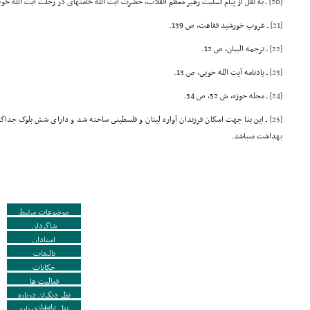
[20]
ـ به نقل از پیام تسلیت رهبر معظم انقلاب، حضرت آیت الله خامنهاى در رحلت آیت الله خوی
[21]
ـ غروب خورشید فقاهت، ص 139.
[22]
ـ ترجمه البیان، ص 12.
[23]
ـ یادنامه آیت الله خویى، ص 13.
[24]
ـ مجله حوزه، ش 52، ص 34.
[25]
ـ این بنا جهت اسکان فرزندان آواره لبنان و فلسطینى ساخته شد و داراى شش بلوک جداگا
بهداشت مىباشد.
موضوعات مرتبط
شاگردان
استادان
تالیفات
حکایات
فعالیت ها
نظر دیگران درباره
ایشان
نظر ایشان درباره