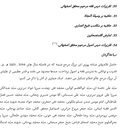
30. تقریرات درس فقه مرحوم محقق اصفهانى
31. حاشیه بر وسیلة النجاة
32. حاشیه بر مکاسب شیخ انصارى
33. تعارض الاستصحابین
[14]
)
(
34. تقریرات درس اصول مرحوم محقق اصفهانى.
ب) شاگردان
حاصل تلاشهاى شبانه
قدرت و توانایى به تدریس فقه و اصول پرداخت، صدها مجتهد مى باشد و قشر عظیمى از علماى بز
آن بزرگ مرجع عالم اسلام تشکیل مى دهند. اینک شمارى از آنان را ذکر مى کنیم:
سیّد على خامنه اى، سیّد ابوالقاسم کوکبى، محمّد تقى بهجت، میرزا جواد تبریزى، سیّد عبدال
میرزا على غروى تبریزى، سیّد على سیستانى، آقا موسى شبیرى زنجانى، سیّد محمّد حسین فضل
طباطبائى، امام موسى صدر، مسلم ملکوتى، محمّد تقى جعفرى، محمّد جواد مغنیه، شهید سیّد محمّد
الدین فقیه ایمانى، سیّد جعفر مروج جزایرى، اسماعیل محقق کابلى، سیّد صادق روحانى، سیّ
مرتضى بروجردى، سیّد رضا خلخالى، سیّد محمّد تقى خویى، سیّد محمّد مهدى خلخالى، میرزا رض
بحرالعلوم، شیخ محمّد اسحاق فیاض، شیخ جعفر سبحانى، سیّد محمّد روحانى، شهید سیّد اسدلله