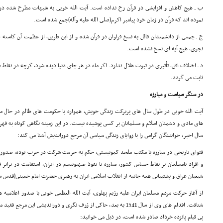
ب ـ هیچ کاهش و افزایشى در قرآن رخ نداده است. آیت الله خویى به شبهات مطرح شده درب
نموده اند که قرآن در زمان خود پیامبر اکرم(صلى الله علیه وآله)جمع شده است.
ج ـ جمعى از دانشمندان قائل به نسخ فراوان در قرآن شده و از این طریق، از عظمت آن کاسته 
نجوى، هیچ آیه اى نسخ نشده است.
د ـ اختلاف افق، تأثیرى در ثبوت هلال ندارد. اگر ماه در هر جاى دنیا دیده شود، گرچه در نقاط 
ثابت مى گردد.
در سنگر سیاست و مبارزه
آیت الله خویى در طول سال هاى پربرکت زندگى خویش، همواره با حکومت هاى ظالم در حال مبار
هاى مادى و دشمنان اسلام و مسلمانان بر کسى پوشیده نیست. در این زمینه نگاهى کوتاه به فه
سال اخیر، خوانندگان گرامى را با زوایاى زندگى سیاسى آن مرجع دوراندیش آشنا مى کند:
فتواى تاریخى در مبارزه با مکتب ملحد کمونیستى، حکم به حرمت شرکت در حزب توده، صدور اعلا
و افراد نامسلمان بر نقاط حساس کشور، مبارزه با نفوذ صهیونیسم در ایران، استقامت در برابر
شیعیان عراق و پشتیبانى همه جانبه از انقلاب اسلامى ایران به رهبرى حضرت امام خمینى(قدس س
از آغاز حرکت مردم مسلمان ایران علیه رژیم پهلوى، آیت الله العظمى خویى با صدور اعلامیه ها،
شتافت. اقدام هاى وى از سال 1341 به بعد، حاکى از ژرف نگرى و دوراندیشى ای
پى قیام پانزده خرداد صادر شده است، در ذیل مى خوانید: