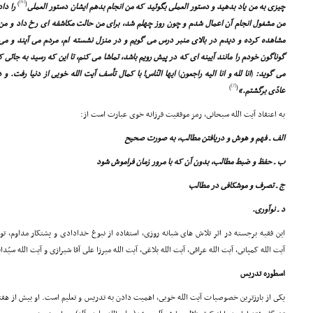
[6]
)
(
چیزى به من یاد بدهید و دستور العملى بگوئید که من انجام بدهم ایشان دستور العملى
را داد
من مشغول انجام آن اعمال شدم و چون روز چهلم شد، براى من حالت مکاشفه اى رخ داد و من
مشاهده کرده و دیدم در بالاى منبر درس مى گویم و در منزل نشسته ام، مردم مى آیند و مى
گوناگون خودم را مانند آیینه اى که در پیش رویم باشد، تماشا مى کنم، تا این که رسید به جا
مى گوید:
(
انا لله و انا الیه راجعون
)
ایها النّاس! با کمال تأسف آیت الله خویى از دنیا رفت. و
[7]
)
(
عادّى برگشتم.»
به اعتقاد آیت الله سبحانى، رمز موفقیت فرزانه خوى عبارت است از:
الف ـ فهم و هوش و دریافتن مطالب، به صورت صحیح
ب ـ حفظ و ضبط مطالب، بدون آن که با مرور زمان فراموش شود
ج ـ تصرف و موشکافى در مطالب
د ـ نوآورى.
آیت الله کمپانى، آیت الله عراقى، آیت الله بلاغى، آیت الله میرزا على آقا شیرازى و آیت الله سیّ
اسطوره تدریس
یکى از بارزترین خصوصیات آیت الله خویى، اهمیت دادن به تدریس و تعلیم است. او بیش از هفت