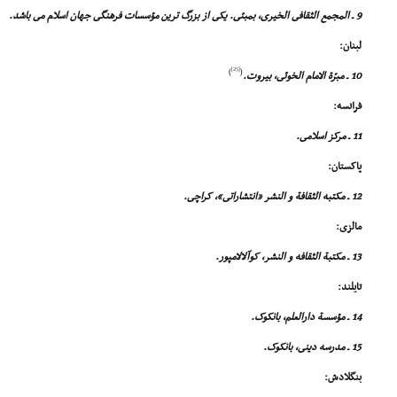
9 ـ المجمع الثقافى الخیرى، بمبئى. یکى از بزرگ ترین مؤسسات فرهنگى جهان اسلام مى باشد.
لبنان:
[25]
)
(
10 ـ مبرّة الامام الخوئى، بیروت.
فرانسه:
11 ـ مرکز اسلامى.
پاکستان:
12 ـ مکتبه الثقافة و النشر «انتشاراتى»، کراچى.
مالزى:
13 ـ مکتبة الثقافه و النشر، کوآلالامپور.
تایلند:
14 ـ مؤسسة دارالعلم، بانکوک.
15 ـ مدرسه دینى، بانکوک.
بنگلادش: