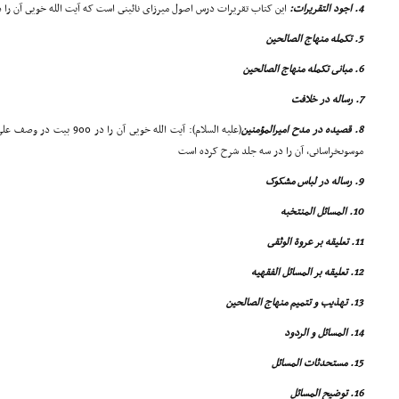
4. اجود التقریرات:
این کتاب تقریرات درس اصول میرزاى نائینى است که آیت الله خویى آن را در 31 سالگى نوشته 
5. تکمله منهاج الصالحین
6. مبانى تکمله منهاج الصالحین
7. رساله در خلافت
8. قصیده در مدح امیرالمؤمنین
(علیه السلام): آیت الله خویى
موسوىخراسانى، آن را در سه جلد شرح کرده است
9. رساله در لباس مشکوک
10. المسائل المنتخبه
11. تعلیقه بر عروة الوثقى
12. تعلیقه بر المسائل الفقهیه
13. تهذیب و تتمیم منهاج الصالحین
14. المسائل و الردود
15. مستحدثات المسائل
16. توضیح المسائل