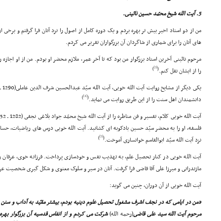
5. آیت الله شیخ محمّد حسین نائینى.
من از دو استاد اخیر بیش تر بهره بردم و یک دوره کامل از اصول را نزد آنان فرا گرفتم و برخى 
هاى آنان را براى شمارى از شاگردان آن بزرگواران تقریر مى کردم.
مرحوم نائینى آخرین استاد بزرگوار من بود که تا آخر عمر، ملازم محضر او بودم. من از او اجازه 
[3]
)
(
را از ایشان نقل کنم.
[4]
)
(
دانشمندان اهل سنت را از این طریق روایت مى نماید.
فلسفه، او را به محضر سیّد حسین بادکوبه اى کشانید. آیت الله خویى درس هاى ریاضیات، حس
[5]
)
(
نزد آیت الله سیّد ابوالقاسم خوانسارى آموخت.
آیت الله خویى در کنار تحصیل علم، به تهذیب نفس و خودسازى پرداخت. فرزانه خوى، عرفان را از
مازندرانى و میرزا على آقا قاضى فرا گرفت. آنان در سیر و سلوک معنوى و شکل گیرى شخصیت عر
آیت الله خویى از آن دوران، چنین مى گوید:
«من در ایامى که در نجف اشرف مشغول تحصیل علوم دینیه بودم، بیشتر مقیّد به آداب و سنن و
مرحوم آیت الله سید على قاضى
(رحمه الله)
شرکت مى کردم و از انفاس قدسیه آن بزرگوار بهره 