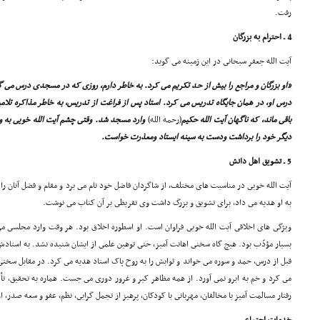
رفت.
4 ـ احترام به بزرگان
آیت الله جعفر سبحانى در این زمینه مى گوید:
«او بزرگان و مراجع را بیش از حد تکریم مى کرد. به خاطر دارم، روزى که در مسجدى درس مى
درس او، در همان جایگاه تدریس مى کرد. استاد پس از فراغت از تدریس، به خاطر مذاکره تلام
باقى ماند، که ناگهان آیت الله حکیم
(رحمه الله)
وارد مسجد شد. وقتى چشم آیت الله خویى به و
دیگر خود را برداشت ودست به سینه ایستاد ومعذرت خواست.
5 ـ تشویق اهل دانش
آیت الله خویى در مناسبت هاى مختلف، از شاگردان فاضل خود نام مى برد و مقام و فضل آنان ر
به او هدیه مى داد، براى تشویق و بزرگ داشت وى تقریظى بر آن کتاب مى نوشت.
ویژگى هاى اخلاقى آیت الله خویى فراوان است. او اسطوره اخلاق بود. هر وقت وارد مجلسى م
بسیار مؤدّب بود. هیچ گاه سخنى اهانت آمیز، حتى توهین علمى از ایشان شنیده نشد. به استادش،
قبل از درس، حمد و سوره مى خواند و ثوابش را به روح پاک استاد هدیه مى کرد. در مقابل سختى
مى کرد و خم به ابرو نمى آورد. از همه مظاهر کبر و غرور دورى مى جست. هماره به تحقیق، ت
رفتار مسالمت آمیز با مخالفان، مهربانى با کودکان، پرهیز از تجمل گرایى، نظم، عفو و سعه صدر، 