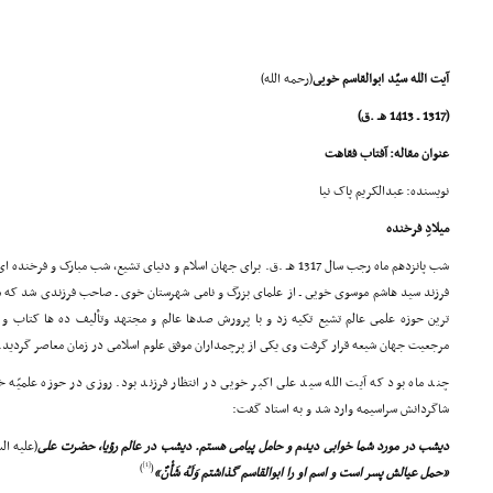
آیت الله سیّد ابوالقاسم خویى
(رحمه الله)
(1317 ـ 1413 هـ .ق)
عنوان مقاله: آفتاب فقاهت
نویسنده: عبدالکریم پاک نیا
میلادِ فرخنده
شب پانزدهم ماه رجب سال 1317 هـ .ق. براى جهان اسلام و دنیاى تشیع، شب مبارک 
فرزند سید هاشم موسوى خویى ـ از علماى بزرگ و نامى شهرستان خوى ـ صاحب فرزندى شد که سا
ترین حوزه علمى عالم تشیع تکیه زد و با پرورش صدها عالم و مجتهد وتألیف ده ها کتاب و
مرجعیت جهان شیعه قرار گرفت وى یکى از پرچمداران موفق علوم اسلامى در زمان معاصر گردید.
چند ماه بود که آیت الله سید على اکبر خویى در انتظار فرزند بود. روزى در حوزه علمیّه 
شاگردانش سراسیمه وارد شد و به استاد گفت:
دیشب در مورد شما خوابى دیدم و حامل پیامى هستم. دیشب در عالم رؤیا، حضرت على
(علیه الس
[1]
)
(
«حمل عیالش پسر است و اسم او را ابوالقاسم گذاشتم وَلَهُ شَأْنٌ»