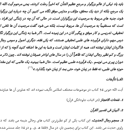
باید یاد نیکى از عالم بزرگوار و مرجع عظیم الشأن که اخیراً رحلت کردند، یعنى مرحوم آیت الله ا
یک مرجع، بلکه از دید یک محقق، مؤلف و مدرّس موفق نگاه مى کنیم. آن چه درباره این بزرگوار
شود، جنبه هاى مربوط به مرجعیت این بزرگواران است، در حالى که آن چه در زندگى این اف
است که مستقیماً به مرجعیت آن ها، مربوط نیست، بلکه مى شود گفت مرجعیت آن ها ناشى 
تحقیقى، تدریسى و کار موفق و پیگیر آنان در این زمینه است. اگر شما به زندگى این بزرگوار ن
درس مهم، داراى فرآورده هاى علمى تحقیقى هستند، که یکى فقه، دیگرى اصول و سومى رجا
شاگردان ایشان نوشته اند، همه از کلمات ایشان است و شما به این ها اضافه کنید آنچه را که ا
بزرگ و کم نظیر رجالى ایشان که ظاهراً آن را در سال هاى اواخر عمرشان نوشته اند ـ چون ذکر مى
دوران پیرى مى نویسم ـ یک فرآورده علمى عظیم است. حال شما ببینید یک عالمى که این مقدار 
[13]
)
(
حوزه هاى علمى، نه فقط در زمان خود، حتى بعد از زمان خود بگذارد.»
الف) تألیفات
آیت الله خویى 34 کتاب در موضوعات مختلف اسلامى تألیف نموده اند که عناوین آن ها عبارتند از:
1. نفحات الاعجاز
(در اثبات جاودانگى قرآن)
2. البیان فى تفسیر القرآن
3. معجم رجال الحدیث،
راوى حدیث مى باشد. این کتاب براى پنجمین بار، در سال 1413 هـ .ق. و در 24 جلد منتشر شده است