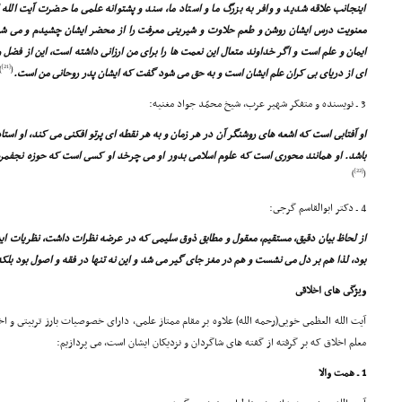
اینجانب علاقه شدید و وافر به بزرگ ما و استاد ما، سند و پشتوانه علمى ما حضرت آیت الل
معنویت درس ایشان روشن و طعم حلاوت و شیرینى معرفت را از محضر ایشان چشیدم و مى ش
ایمان و علم است و اگر خداوند متعال این نعمت ها را براى من ارزانى داشته است، این از فضل 
[21]
)
(
اى از دریاى بى کران علم ایشان است و به حق مى شود گفت که ایشان پدر روحانى من است.
3 ـ نویسنده و متفکر شهیر عرب، شیخ محمّد جواد مغنیه:
او آفتابى است که اشعه هاى روشنگر آن در هر زمان و به هر نقطه اى پرتو افکنى مى کند، او است
باشد. او همانند محورى است که علوم اسلامى بدور او مى چرخد او کسى است که حوزه نجفمر
[22]
)
(
4 ـ دکتر ابوالقاسم گرجى:
از لحاظ بیان دقیق، مستقیم، معقول و مطابق ذوق سلیمى که در عرضه نظرات داشت، نظریات ایشا
بود، لذا هم بر دل مى نشست و هم در مغز جاى گیر مى شد و این نه تنها در فقه و اصول بود ب
ویژگى هاى اخلاقى
آیت الله العظمى خویى(رحمه الله) علاوه بر مقام ممتاز علمى، داراى خصوصیات بارز تربیتى و اخ
معلم اخلاق که بر گرفته از گفته هاى شاگردان و نزدیکان ایشان است، مى پردازیم:
1 ـ همت والا