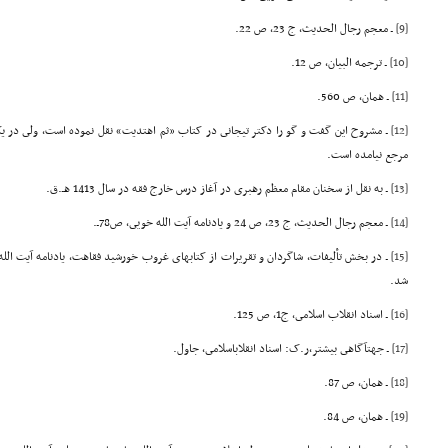
[9]
ـ معجم رجال الحدیث، ج 23، ص 22.
[10]
ـ ترجمه البیان، ص 12.
[11]
ـ همان، ص 560.
[12]
ـ مشروح این گفت و گو را دکتر تیجانى در کتاب «ثم اهتدیت» نقل نموده است، ولى در یک
مرجع نیامده است.
[13]
ـ به نقل از سخنان مقام معظم رهبرى در آغاز درس خارج فقه در سال 1413 هـ.ق.
[14]
ـ معجم رجال الحدیث، ج 23، ص 24 و یادنامه آیت الله خویى، ص78ـ.
[15]
شد.
[16]
ـ اسناد انقلاب اسلامى، ج1، ص 125.
[17]
ـ جهتآگاهى بیشتر،ر.ک: اسناد انقلاباسلامى، جاول.
[18]
ـ همان، ص 87.
[19]
ـ همان، ص 84.