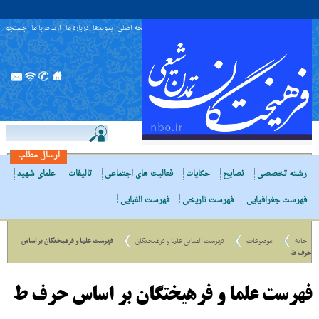
صفحه اصلی
پیوندها
درباره ما
ارتباط با ما
جستجو
ارسال مطلب
رشته تخصصی
نصایح
حکایات
فعالیت های اجتماعی
تالیفات
علمای شهید
فهرست جغرافیایی
فهرست تاریخی
فهرست الفبایی
خانه
موضوعات
فهرست الفبایی علما و فرهیختگان
فهرست علما و فرهیختگان بر اساس
حرف ط
فهرست علما و فرهیختگان بر اساس حرف ط